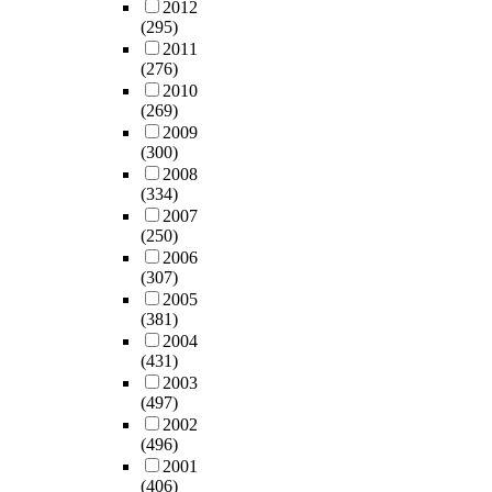
t
장
2012
대
준
h
기
파
진
a
(295)
사
한
,
r
설
트
하
l
2011
용
이
내
o
비
의
는
l
(276)
하
해
선
u
에
경
추
a
2010
는
가
공
g
대
우
(269)
진
t
데
부
사
h
하
전
2009
력
i
지
족
실
t
(300)
여
기
으
o
장
하
습
w
2008
전
사
로
n
이
고
의
(334)
o
문
업
변
s
없
,
문
2007
-
적
법
환
s
으
실
(250)
제
w
이
제
된
a
면
시
2006
점
a
고
7
다
f
부
설
(307)
을
y
객
3
.
e
적
계
2005
분
c
관
조
기
t
합
도
(381)
석
o
적
에
존
y
설
면
2004
하
m
인
따
의
m
비
의
(431)
고
m
안
라
추
a
를
오
2003
,
u
전
전
진
n
수
(497)
류
급
n
관
기
시
a
리
2002
설
변
i
리
안
스
g
(496)
하
계
하
c
을
전
템
e
2001
지
는
는
a
받
관
은
m
(406)
않
현