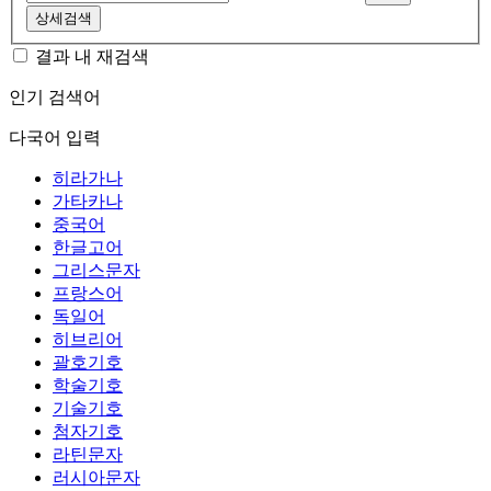
상세검색
결과 내 재검색
인기 검색어
다국어 입력
히라가나
가타카나
중국어
한글고어
그리스문자
프랑스어
독일어
히브리어
괄호기호
학술기호
기술기호
첨자기호
라틴문자
러시아문자