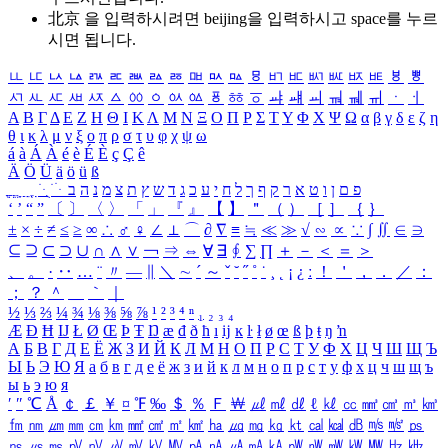
北京 을 입력하시려면
beijing
을 입력하시고 space를 누르
시면 됩니다.
ㅥ
ㅦ
ㅧ
ㅨ
ㅩ
ㅪ
ㅫ
ㅬ
ㅭ
ㅮ
ㅯ
ㅰ
ㅱ
ㅲ
ㅳ
ㅴ
ㅵ
ㅶ
ㅷ
ㅸ
ㅹ
ㅺ
ㅻ
ㅼ
ㅽ
ㅾ
ㅿ
ㆀ
ㆁ
ㆂ
ㆃ
ㆄ
ㆅ
ㆆ
ㆇ
ㆈ
ㆉ
ㆊ
ㆋ
ㆌ
ㆍ
ㆎ
Α
Β
Γ
Δ
Ε
Ζ
Η
Θ
Ι
Κ
Λ
Μ
Ν
Ξ
Ο
Π
Ρ
Σ
Τ
Υ
Φ
Χ
Ψ
Ω
α
β
γ
δ
ε
ζ
η
θ
ι
κ
λ
μ
ν
ξ
ο
π
ρ
σ
τ
υ
φ
χ
ψ
ω
á
à
Á
À
é
è
É
È
ç
Ç
ê
Ä
Ö
Ü
ä
ö
ü
ß
ְ
ֳ
ֲ
ֱ
ָ
ַ
ֵ
ֶ
ִ
ֹ
ּ
ֻ
ׂ
ׁ
ּ
ב
ה
נ
מ
צ
ת
ץ
ש
ד
ג
כ
ע
י
ח
ל
ך
ף
ק
ר
א
ט
ו
ן
ם
פ
‘
’
“
”
〔
〕
〈
〉
「
」
『
』
【
】
＂
（
）
［
］
｛
｝
±
×
÷
≠
≤
≥
∞
∴
♂
♀
∠
⊥
⌒
∂
∇
≡
≒
≪
≫
√
∽
∝
∵
∫
∬
∈
∋
⊆
⊇
⊂
⊃
∪
∩
∧
∨
￢
⇒
⇔
∀
∃
∮
∑
∏
＋
－
＜
＝
＞
、
。
·
‥
…
¨
〃
―
∥
＼
∼
´
～
ˇ
˘
˝
˚
˙
¸
˛
¡
¿
ː
！
＇
，
．
／
：
；
？
＾
＿
｀
｜
½
⅓
⅔
¼
¾
⅛
⅜
⅝
⅞
¹
²
³
⁴
ⁿ
₁
₂
₃
₄
Æ
Ð
Ħ
Ĳ
Ł
Ø
Œ
Þ
Ŧ
Ŋ
æ
đ
ð
ħ
ı
ĳ
ĸ
ŀ
ł
ø
œ
ß
þ
ŧ
ŋ
ŉ
А
Б
В
Г
Д
Е
Ё
Ж
З
И
Й
К
Л
М
Н
О
П
Р
С
Т
У
Ф
Х
Ц
Ч
Ш
Щ
Ъ
Ы
Ь
Э
Ю
Я
а
б
в
г
д
е
ё
ж
з
и
й
к
л
м
н
о
п
р
с
т
у
ф
х
ц
ч
ш
щ
ъ
ы
ь
э
ю
я
′
″
℃
Å
￠
￡
￥
¤
℉
‰
＄
％
Ｆ
￦
㎕
㎖
㎗
ℓ
㎘
㏄
㎣
㎤
㎥
㎦
㎙
㎚
㎛
㎜
㎝
㎞
㎟
㎠
㎡
㎢
㏊
㎍
㎎
㎏
㏏
㎈
㎉
㏈
㎧
㎨
㎰
㎱
㎲
㎳
㎴
㎵
㎶
㎷
㎸
㎹
㎀
㎁
㎂
㎃
㎄
㎺
㎻
㎽
㎾
㎿
㎐
㎑