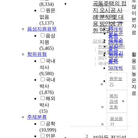
로
공동주택의 접
(8,334)
내림차순
많
정확도
지 오시공 사
원문
이
순
례 분석 및 대
10개씩 출력
없음
내림차순
본
인기도
(3,137)
응 방안에 관
자
순
조회
음성지원유무
10개씩
한 연구
료
연도순
음성
출력
제목순
강석규
지원
20개씩
저자순
한양대학교 공
(5,465)
출력
학대학원
발행기
학위유형
활
30개씩
2025
관순
용
국내
출력
국내석사
도
석사
50개씩
(9,580)
높
출력
원문보
국내
은
100개씩
기
박사
자
출력
(1,876)
국
료
목차
해외
문
검색
요
박사
조회
지
(15)
주제분류
음성듣
공학
기
공
(10,999)
동
인문
2
보안등 전기설