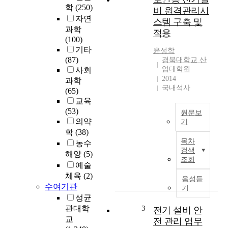
주
학
(250)
비 원격관리시
택
자연
스템 구축 및
,
과학
적용
건
(100)
축
기타
윤성학
물
(87)
경북대학교 산
,
업대학원
사회
공
2014
과학
장
국내석사
(65)
등
교육
에
(53)
원문보
전
의약
기
기
학
(38)
T
설
목차
농수
h
비
검색
해양
(5)
i
를
조회
예술
s
시
체육
(2)
r
공
음성듣
e
수여기관
기
하
p
성균
면
o
관대학
3
전기 설비 안
서
r
교
인
전 관리 업무
t