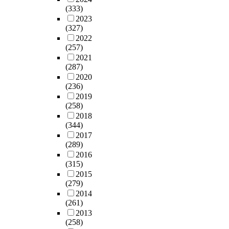
련
i
.
적
는
r
사
다
(333)
기
c
안
인
데
i
용
.
2023
관
h
전
점
,
t
자
(327)
감
전
i
관
검
이
y
부
2022
리
기
s
리
이
는
l
(257)
주
자
과
a
는
이
제
i
2021
의
와
를
b
전
루
트
g
(287)
,
시
중
l
기
어
연
h
2020
국
공
심
e
설
지
(236)
료
t
민
자
으
t
비
지
2019
를
e
들
는
로
o
(258)
의
않
연
l
의
설
자
m
2018
소
고
소
e
전
계
격
(344)
a
유
있
시
c
기
자
제
2017
n
자
는
켜
t
안
의
(289)
도
a
또
실
에
r
전
설
2016
현
g
는
정
너
i
의
계
(315)
황
e
점
이
지
c
식
의
2015
,
p
유
다
를
a
부
도
(279)
직
o
자
.
항
l
족
및
2014
업
w
가
자
공
i
으
도
(261)
훈
e
해
가
기
n
로
면
2013
련
r
당
용
를
s
당
(258)
에
기
t
전
아
추