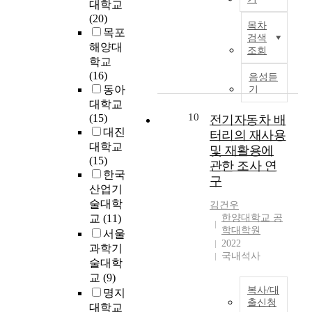
시
대학교
질
파
였
%
활
l
키
B
(20)
병
트
다
)
은
e
목차
기
y
목포
이
와
.
o
물
검색
c
위
u
해양대
되
자
지
u
조회
론
t
하
s
어
가
학교
난
t
각
r
여
i
가
용
(16)
1
o
음성듣
종
o
내
n
고
(
동아
0
기
f
산
-
선
g
있
고
년
대학교
t
업
t
공
a
는
압
10
동
(15)
h
전기자동차 배
현
e
사
n
것
이
안
대진
e
터리의 재사용
장
c
실
i
이
상
거
g
대학교
에
및 재활용에
h
습
n
현
수
의
e
(15)
서
n
관한 조사 연
과
t
실
전
두
n
한국
필
i
구
목
e
이
및
배
e
산업기
수
c
을
l
다
수
가
r
술대학
적
김건우
a
개
l
.
전
되
a
교
(11)
한양대학교 공
인
l
설
i
용
었
l
학대학원
동
서울
C
하
g
이
량
다
e
2022
력
o
과학기
여
e
에
7
국내석사
.
l
원
d
술대학
직
n
전
5
또
e
으
e
교
(9)
업
t
기
k
한
c
로
)
복사/대
명지
훈
n
안
W
향
t
서
출신청
』
대학교
련
e
전
이
후