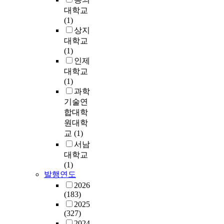
은
감
하
o
행
검
시
a
대학교
연
리
가
n
은
이
스
n
(1)
구
자
나
p
전
실
템
d
상지
발
의
타
o
기
시
으
v
대학교
전
감
나
w
설
되
로
a
(1)
으
리
고
e
비
고
불
r
인제
로
,
있
r
기
있
리
i
안
대학교
시
다
s
술
지
는
o
전
(1)
공
.
u
발
만
터
u
대
과학
자
따
p
전
,
보
s
책
기술연
의
라
p
을
자
팬
m
이
시
합대학
서
l
이
가
기
e
강
공
원대학
,
y
룰
용
반
d
구
에
교
(1)
이
m
수
아
추
i
되
이
서남
연
e
있
파
진
a
었
르
대학교
구
t
는
트
시
i
지
기
(1)
에
h
기
의
스
s
만
까
발행연도
서
o
반
경
템
a
관
지
2026
는
d
이
우
을
s
리
혼
(183)
직
,
되
는
사
e
소
선
2025
업
w
었
주
용
c
홀
이
(327)
훈
h
다
기
하
u
,
많
2024