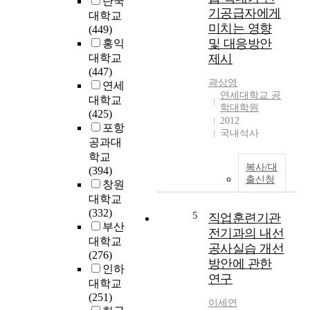
단국
후
e
특
기공급자에게
대학교
놀
c
히
미치는 영향
(449)
라
t
,
및 대응방안
홍익
운
r
2
대학교
제시
발
i
0
(447)
전
c
2
곽상영
연세
을
a
1
연세대학교 공
대학교
이
l
년
학대학원
(425)
루
i
2012
1
포항
었
n
국내석사
월
공과대
고
s
1
학교
1
t
일
복사/대
(394)
9
a
이
출신청
창원
8
l
후
대학교
0
l
에
(332)
년
a
5
직업훈련기관
건
부산
대
t
전기과의 내선
축
부
대학교
i
법
공사실습 개선
터
(276)
o
제
방안에 관한
는
인하
n
1
연구
반
대학교
r
1
도
(251)
e
조
이세연
체