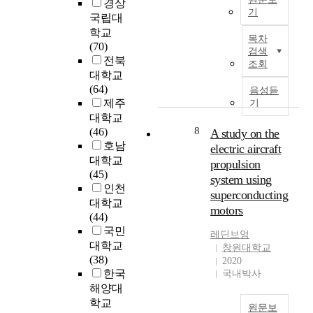
루
경상
o
시
가
기
전
어
국립대
n
크
・
기
진
일
a
학교
게
신
목차
기
전
반
c
(70)
개
고
검색
구
자
적
c
전북
선
를
조회
등
제
으
o
대학교
되
받
을
품
로
u
(64)
었
음성듣
은
시
덕
아
n
제주
기
지
것
공
분
파
t
대학교
만
,
하
에
트
i
8
(46)
A study on the
,
전
는
생
를
n
호남
거
electric aircraft
기
공
활
수
g
대학교
기
공
propulsion
사
은
전
f
(45)
에
사
system using
를
더
용
o
인천
비
공
superconducting
말
욱
량
r
례
대학교
사
motors
한
풍
과
a
하
(44)
계
다
요
전
p
여
국민
획
레딘브엉
.
로
압
p
재
대학교
신
창원대학교
직
워
으
r
해
(38)
고
2020
업
졌
로
o
의
한국
를
국내박사
훈
고
구
x
크
한
해양대
련
그
분
i
기
건
학교
기
원문보
에
하
m