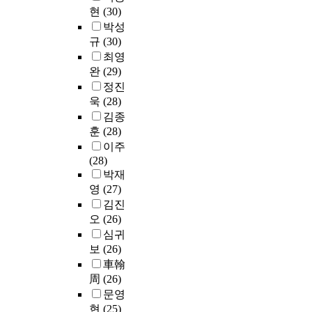
기
t
치
되
새
e
현
(30)
7
어
설
h
조
지
로
.
배
박성
지
비
i
건
않
운
T
로
규
(30)
도
과
s
,
고
항
h
상
록
최영
목
,
운
있
공
u
당
하
완
(29)
이
t
전
어
기
s
히
고
정진
연
h
환
전
세
,
높
,
욱
(28)
계
i
경
기
대
s
다
규
김종
된
s
,
재
의
e
.
정
사
훈
(28)
s
관
해
핵
c
본
에
전
t
이주
리
예
심
u
논
미
교
u
(28)
상
방
아
r
문
비
육
d
박재
태
에
이
i
에
한
이
y
영
(27)
등
많
디
t
서
설
필
e
에
은
어
김진
y
는
계
요
x
따
문
는
l
오
(26)
전
나
하
p
라
제
추
i
심귀
기
오
다
e
그
점
진
g
보
(26)
재
시
.
c
성
을
력
h
해
車翰
공
둘
t
능
갖
팬
t
의
사
周
(26)
째
s
과
고
이
h
정
례
문영
,
t
수
있
분
a
학
들
현
(25)
산
h