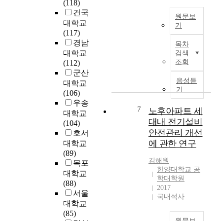
(118)
전
로
s
5
건국
기
수
t
원문보
조
대학교
를
직
기
r
(
(117)
공
상
u
첨
사
경남
급
목차
승
c
단
업
대학교
하
검색
하
t
산
계
조회
(112)
기
게
i
업
획
군산
위
되
o
이
의
음성듣
하
대학교
있
n
발
승
기
여
(106)
다
a
전
인
옥
우송
.
n
함
)
7
노후아파트 세
내
대학교
기
d
에
에
대내 전기설비
전
(104)
발
i
따
따
안전관리 개선
선
호서
한
n
라
라
관
에 관한 연구
대학교
아
v
우
사
,
(89)
이
i
리
업
김해원
배
목포
디
g
의
승
한양대학교 공
선
대학교
어
o
생
인
학대학원
,
(88)
등
r
활
,
2017
케
서울
으
a
환
국내석사
건
이
로
대학교
t
경
축
블
이
(85)
i
역
허
,
원문보