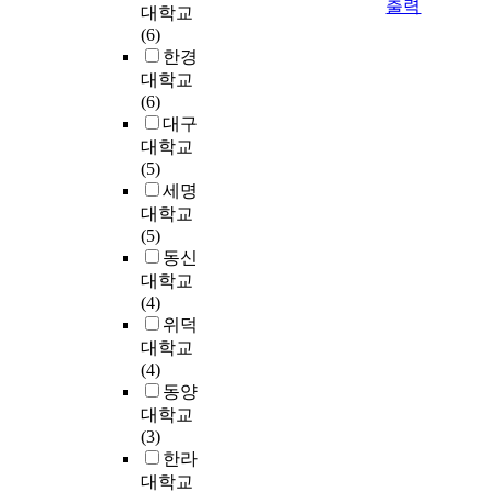
출력
내
l
대학교
중
세
성
o
용
나
용
y
(6)
요
대
장
f
되
,
,
i
한경
성
내
해
t
나
한
교
n
을
전
대학교
야
h
재
국
육
t
대
기
(6)
한
e
해
전
과
r
두
설
대구
다
c
가
기
정
o
하
비
.
대학교
o
발
설
과
d
게
용
이
(5)
n
생
비
산
u
되
량
것
세명
t
할
규
업
c
었
은
은
e
대학교
때
정
현
e
고
같
차
n
(5)
에
(
장
d
전
으
세
t
동신
는
K
의
a
기
나
대
s
대학교
산
E
괴
c
사
,
상
b
(4)
업
C
리
t
업
일
업
e
위덕
현
)
감
i
법
반
용
i
대학교
장
이
등
v
제
용
항
n
(4)
에
시
으
e
7
아
공
g
동양
서
행
로
l
8
파
기
i
대학교
발
된
인
y
조
트
에
s
(3)
생
후
하
,
에
의
게
s
한라
하
,
여
S
근
경
엄
u
는
대학교
공
교
m