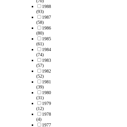
(70)
사
하
지
p
우
w
용
s
1988
고
도
고
o
리
i
으
(93)
u
와
록
유
n
나
n
로
1987
p
관
하
한
s
라
g
(58)
개
p
련
고
단
i
의
)
1986
선
l
하
있
점
b
최
를
(80)
되
i
여
으
이
l
근
진
1985
어
e
컨
나
있
e
5
행
(61)
야
r
설
,
다
f
년
하
1984
하
s
팅
전
.
o
간
여
(74)
는
e
차
기
r
전
시
1983
지
f
원
사
많
p
기
(57)
공
를
f
에
업
은
e
화
1982
한
제
i
서
법
연
d
(52)
재
다
시
c
접
과
구
e
1981
점
.
하
i
근
주
기
s
(39)
유
이
였
e
하
택
관
t
1980
율
과
다
n
게
법
(31)
과
r
은
정
.
t
되
등
1979
조
i
약
은
내
l
(12)
었
의
직
a
3
많
선
y
1978
다
관
이
n
3
은
공
(4)
c
.
련
차
a
%
시
사
1977
o
법
세
t