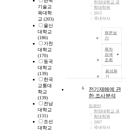
한국
m
(
한양대학교 공
등
o
기술교
학대학원
건
첨
t
육대학
2015
축
단
e
국내석사
교
(203)
허
산
m
울산
가
업
a
대학교
)
원문보
으
n
(186)
,
기
로
a
가천
제
내
전
g
1
대학교
목차
선
환
e
검색
4
(170)
공
을
m
조회
조
동국
사
맞
e
(
대학교
란
이
n
음성듣
건
(139)
주
하
기
t
축
한국
택
여
s
신
교통대
과
6
전
전기재해에 관
y
고
학교
공
력
s
한 조사분석
)
(139)
장
수
t
,
전남
,
요
임광빈
e
주
대학교
빌
한양대학교 공
는
m
택
(131)
딩
학대학원
그
c
법
조선
2007
등
야
o
제
대학교
국내석사
에
말
n
1