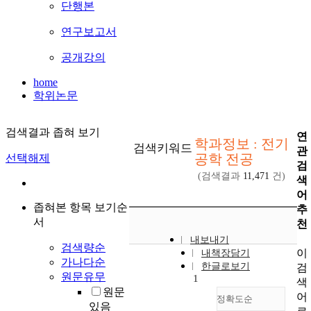
단행본
연구보고서
공개강의
home
학위논문
검색결과 좁혀 보기
연
학과정보 : 전기
검색키워드
관
공학 전공
선택해제
검
(검색결과
11,471
건)
색
어
좁혀본 항목 보기순
추
서
천
내보내기
검색량순
이
내책장담기
가나다순
한글로보기
검
원문유무
1
색
원문
어
정확도순
있음