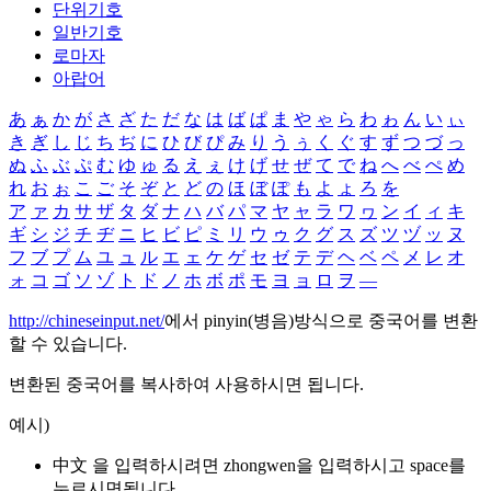
단위기호
일반기호
로마자
아랍어
あ
ぁ
か
が
さ
ざ
た
だ
な
は
ば
ぱ
ま
や
ゃ
ら
わ
ゎ
ん
い
ぃ
き
ぎ
し
じ
ち
ぢ
に
ひ
び
ぴ
み
り
う
ぅ
く
ぐ
す
ず
つ
づ
っ
ぬ
ふ
ぶ
ぷ
む
ゆ
ゅ
る
え
ぇ
け
げ
せ
ぜ
て
で
ね
へ
べ
ぺ
め
れ
お
ぉ
こ
ご
そ
ぞ
と
ど
の
ほ
ぼ
ぽ
も
よ
ょ
ろ
を
ア
ァ
カ
サ
ザ
タ
ダ
ナ
ハ
バ
パ
マ
ヤ
ャ
ラ
ワ
ヮ
ン
イ
ィ
キ
ギ
シ
ジ
チ
ヂ
ニ
ヒ
ビ
ピ
ミ
リ
ウ
ゥ
ク
グ
ス
ズ
ツ
ヅ
ッ
ヌ
フ
ブ
プ
ム
ユ
ュ
ル
エ
ェ
ケ
ゲ
セ
ゼ
テ
デ
ヘ
ベ
ペ
メ
レ
オ
ォ
コ
ゴ
ソ
ゾ
ト
ド
ノ
ホ
ボ
ポ
モ
ヨ
ョ
ロ
ヲ
―
http://chineseinput.net/
에서 pinyin(병음)방식으로 중국어를 변환
할 수 있습니다.
변환된 중국어를 복사하여 사용하시면 됩니다.
예시)
中文 을 입력하시려면
zhongwen
을 입력하시고 space를
누르시면됩니다.