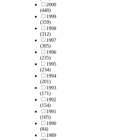
산
t
고
리
낮
e
2000
고
장
업
i
자
자
(440)
은
n
안
에
현
o
의
를
1999
효
t
전
서
장
n
(359)
뢰
선
율
.
을
추
에
b
1998
하
임
,
S
무
가
대
(312)
e
여
하
큰
e
시
도
응
1997
t
수
여
열
c
한
면
(305)
하
w
행
전
,
u
채
작
1996
기
e
하
기
소
r
계
성
(235)
위
e
는
설
음
i
속
,
1995
하
n
업
비
및
t
하
상
(234)
여
c
무
에
방
y
여
세
1994
내
o
로
대
출
l
사
설
(201)
선
n
서
한
가
i
용
계
1993
공
s
전
점
스
g
하
(171)
(
사
u
기
검
방
h
고
1992
S
실
m
설
과
출
t
(154)
있
h
습
e
비
유
과
i
1991
다
o
이
r
고
지
같
s
(105)
.
p
어
s
장
관
은
r
1990
그
D
떠
a
이
리
(84)
몇
e
결
r
한
n
나
를
1989
가
s
과
a
내
d