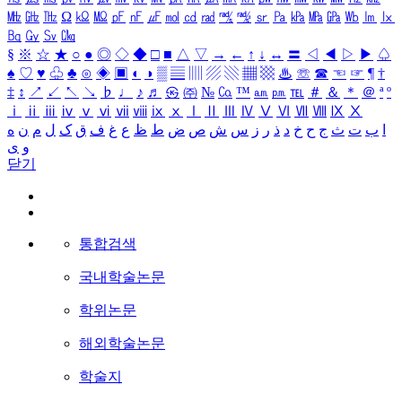
㎒
㎓
㎔
Ω
㏀
㏁
㎊
㎋
㎌
㏖
㏅
㎭
㎮
㎯
㏛
㎩
㎪
㎫
㎬
㏝
㏐
㏓
㏃
㏉
㏜
㏆
§
※
☆
★
○
●
◎
◇
◆
□
■
△
▽
→
←
↑
↓
↔
〓
◁
◀
▷
▶
♤
♠
♡
♥
♧
♣
⊙
◈
▣
◐
◑
▒
▤
▥
▨
▧
▦
▩
♨
☏
☎
☜
☞
¶
†
‡
↕
↗
↙
↖
↘
♭
♩
♪
♬
㉿
㈜
№
㏇
™
㏂
㏘
℡
＃
＆
＊
＠
ª
º
ⅰ
ⅱ
ⅲ
ⅳ
ⅴ
ⅵ
ⅶ
ⅷ
ⅸ
ⅹ
Ⅰ
Ⅱ
Ⅲ
Ⅳ
Ⅴ
Ⅵ
Ⅶ
Ⅷ
Ⅸ
Ⅹ
ا
ب
ت
ث
ج
ح
خ
د
ذ
ر
ز
س
ش
ص
ض
ط
ظ
ع
غ
ف
ق
ک
ل
م
ن
ه
و
ی
닫기
통합검색
국내학술논문
학위논문
해외학술논문
학술지