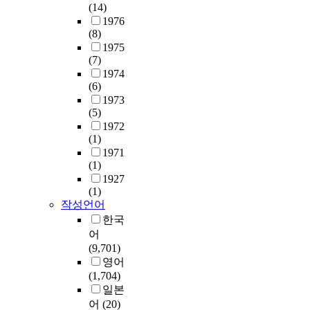
정
간
(14)
실
m
2
에
대
n
도
의
1976
습
p
0
서
상
i
로
소
(8)
개
a
2
같
용
g
매
요
1975
선
r
1
은
항
h
년
와
(7)
방
e
.
설
공
t
전
비
1974
안
d
4
비
기
t
기
용
(6)
으
t
.
에
상
i
화
의
1973
로
o
2
대
용
m
재
(5)
추
는
e
1
해
화
e
로
1972
가
첫
x
.
점
를
a
(1)
4
,
째
i
제
검
위
n
1971
0
설
,
s
정
범
한
d
(1)
0
계
통
t
시
위
개
a
1927
여
오
합
i
행
가
(1)
발
f
명
류
적
n
작성언어
된
일
프
t
,
에
인
g
전
관
로
한국
e
감
관
내
p
기
되
젝
r
어
전
한
선
o
안
지
트
i
(9,701)
사
수
공
w
전
않
를
n
영어
고
정
사
e
관
는
시
s
(1,704)
는
사
실
r
리
등
작
t
일본
매
항
습
g
법
의
하
a
어
(20)
년
도