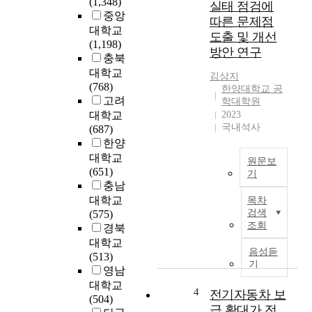
(1,348)
명
실태 점검에
i
중앙
,
따른 문제점
s
대학교
시
도출 및 개선
a
(1,198)
설
방안 연구
b
충북
,
o
재
대학교
김상지
u
산
(768)
한양대학교 공
t
보
고려
학대학원
s
호
대학교
2023
e
국내석사
를
(687)
c
위
한양
u
해
대학교
원문보
r
필
(651)
기
i
수
충남
과
t
적
대학교
목차
학
y
인
검색
(575)
기
l
요
조회
경북
술
i
소
대학교
은
g
음성듣
가
(513)
산
h
기
접
영남
업
t
지
대학교
화
e
4
전기자동차 보
다
(504)
이
l
급 확대가 전
.