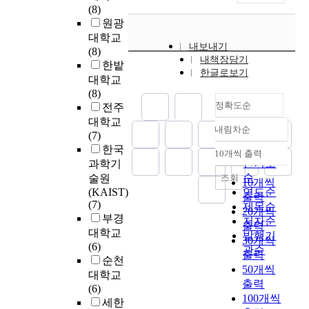
r
기
에
(8)
을
t
사
상
2
i
계
맞
원광
실
w
고
)
0
c
기
게
대학교
시
o
의
아
년
e
구
설
내보내기
(8)
하
r
급
파
동
q
,
내책장담기
계
한밭
고
k
증
트
안
u
전
한글로보기
,
대학교
있
t
은
로
3
i
열
시
(8)
다
h
전
분
9
p
,
공
정확도순
전주
.
a
력
류
,
m
조
,
하
대학교
t
산
할
0
e
명
검
내림차순
정확도
지
(7)
h
업
수
0
n
등
사
순
만
한국
a
발
있
0
t
10개씩 출력
의
가
내림차순
,
인기도
s
과학기
전
다
대
i
에
이
자
b
순
조회
술원
과
.
이
n
10개씩
너
루
격
e
(KAIST)
연도순
함
두
상
K
출력
지
어
증
(7)
e
제목순
께
종
의
o
원
20개씩
져
취
부경
n
전
류
저자순
항
r
으
출력
야
득
r
대학교
기
의
공
발행기
e
로
한
30개씩
위
e
(6)
안
아
기
a
관순
유
다
출력
주
c
순천
전
파
가
.
용
.
50개씩
의
e
대학교
관
트
교
O
하
출력
교
n
(6)
리
모
체
n
게
그
100개씩
육
t
세한
의
두
및
e
사
러