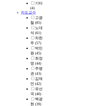
으
r
은
제
였
l
기타
8
시
로
i
한
도
다
l
(4)
0
공
개
d
국
적
.
i
지도교수
0
감
선
t
전
문
주
n
여
고광
리
해
h
기
제
요
g
명
철
(85)
의
야
a
안
와
목
,
의
업
노대
한
t
전
아
표
i
인
무
석
(61)
다
h
공
파
는
t
명
범
차한
.
a
사
트
기
s
피
위
주
(57)
내
v
에
전
존
a
해
가
박민
선
e
서
기
추
h
가
되
공
원
(45)
d
시
기
진
u
발
고
사
o
최장
행
술
시
g
생
있
실
n
영
(44)
하
자
스
e
하
다
습
e
는
의
템
주병
i
고
.
을
t
전
인
의
n
권
(43)
있
통
h
기
력
이
f
김재
으
본
하
a
설
부
러
l
언
(42)
며
논
여
t
비
족
한
u
,
유선
문
교
t
안
등
단
e
전
에
국
(40)
육
h
전
현
점
n
기
서
백광
생
r
관
실
을
c
재
는
현
(39)
들
o
리
상
극