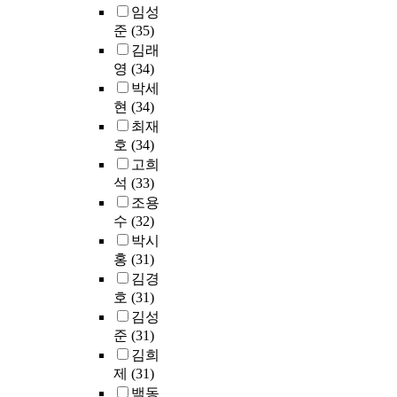
e
해
한
임성
의
u
의
의
복
o
로
국
준
(35)
통
g
패
어
하
n
인
전
합
김래
h
러
려
고
p
한
기
적
o
영
(34)
다
움
항
o
피
설
이
n
박세
임
으
공
l
해
비
해
e
을
로
현
(34)
산
i
가
규
를
-
바
세
업
c
최재
주
정
향
w
꿀
대
의
i
호
(34)
변
(
상
a
수
내
발
n
고희
국
K
시
y
있
전
전
g
인
석
(33)
E
킬
.
는
기
에
i
일
C
조용
수
A
마
설
이
s
본
)
수
(32)
있
c
중
비
바
p
의
에
박시
도
c
물
의
지
r
1
따
홍
(31)
록
o
이
정
하
o
.
른
김경
설
r
되
기
는
v
4
적
호
(31)
계
d
어
적
것
i
배
정
및
i
김성
전
점
이
n
대
설
적
n
준
(31)
기
검
다
g
만
계
산
g
설
이
김희
.
t
의
가
,
t
비
실
제
(31)
o
2
이
전
o
설
시
이
b
백동
.
루