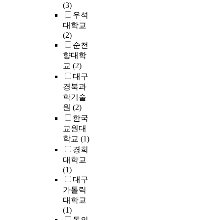
거
우
청
e
다
(3)
동
육
a
한
제
난
d
른
우석
주
생
r
한
도
기
a
재
대학교
택
들
t
국
적
회
t
해
(2)
현
의
G
전
으
이
R
에
순천
장
이
r
기
로
다
e
비
에
향대학
해
i
안
세
.
c
해
서
교
(2)
도
d
전
대
e
재
이
대구
및
i
공
내
현
n
해
루
경북과
현
s
사
전
재
t
의
어
학기술
장
a
의
기
상
n
강
지
원
(2)
적
n
자
설
용
a
도
는
응
한국
e
가
비
항
t
가
시
력
x
교원대
용
에
공
i
매
공
감
t
학교
(1)
전
대
기
o
우
은
소
g
기
한
경희
는
n
높
설
,
e
설
주
주
대학교
a
다
계
직
n
비
기
로
(1)
l
.
자
무
e
안
적
기
대구
a
그
의
능
r
전
인
존
u
가톨릭
동
설
력
a
진
정
의
d
대학교
안
계
의
t
단
기
추
i
(1)
많
,
저
i
시
점
진
t
동의