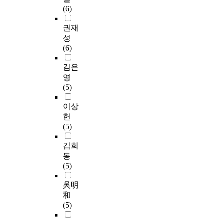
행
o
로
s
여
며
불
로
(6)
모
f
측
t
빈
,
안
전
델
t
정
o
도
참
의
사
권재
결
을
h
하
s
분
여
변
하
성
과
완
e
였
h
석
에
화
여
(6)
:
성
U
고
a
,
동
를
분
본
하
n
작
r
기
의
평
석
김은
연
였
i
업
e
술
한
가
에
영
구
다
t
기
w
통
국
하
사
(5)
결
.
e
억
o
계
내
기
용
과
d
력
r
,
임
위
되
이상
,
두
S
의
k
독
상
하
었
헌
가
번
t
중
e
립
작
여
다
(5)
정
째
a
앙
x
표
업
상
.
기
로
t
집
p
본
치
태
분
김희
반
,
e
행
e
t
료
특
석
동
작
지
s
기
r
검
사
성
은
(5)
업
역
a
기
i
정
1
불
전
치
사
n
능
e
,
5
안
사
吳明
료
회
d
은
n
피
1
검
된
和
중
뇌
J
스
c
어
명
사
내
(5)
재
졸
a
트
e
슨
을
를
용
프
중
p
룹
a
(
대