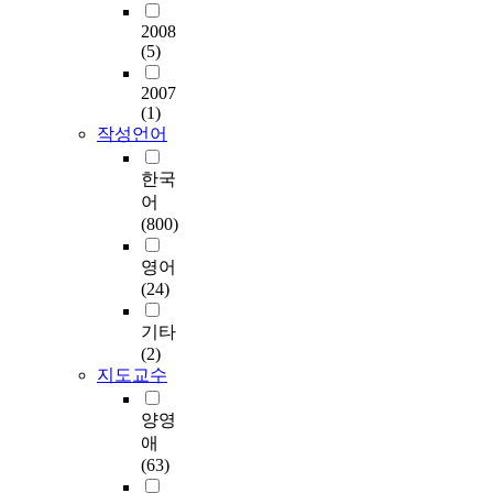
명
업
t
억
n
과
일
0
A
이
2008
수
e
력
o
시
관
명
사
연
(5)
행
r
과
l
간
성
으
용
구
모
a
감
o
부
유
로
교
에
2007
델
t
각
g
족
지
임
육
(1)
참
을
u
처
i
감
와
의
을
작성언어
여
개
r
리
c
에
치
할
수
하
발
e
능
a
어
료
당
강
한국
였
하
b
력
l
떠
의
되
하
어
다
고
a
의
m
한
질
었
고
(800)
.
적
s
상
e
차
적
고
실
가
용
e
관
t
이
향
단
제
영어
정
하
d
관
h
를
상
일
O
(24)
기
는
o
계
o
보
을
맹
C
반
두
n
를
d
이
지
검
I
기타
작
가
t
알
a
는
원
으
A
(2)
업
지
h
아
m
지
함
로
를
지도교수
치
주
e
보
o
알
으
설
사
료
요
p
고
n
아
로
계
용
양영
프
과
r
자
g
보
써
되
후
애
로
정
o
하
q
고
,
었
연
(63)
그
을
b
였
u
작
인
다
구
램