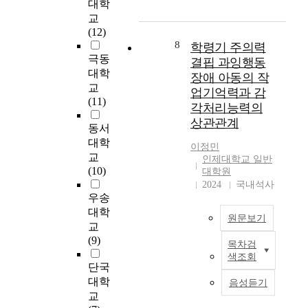
할
s
기
대학
기
능
화
과
t
반
반
교
성
할
관
u
한
의
(12)
을
수
련
d
자
8
양
학령기 주의력
고
있
된
y
가
극동
측
결핍 과잉행동
찰
도
학
c
점
성
대학
장애 아동의 작
하
록
문
o
검
상
교
는
업기억력과 감
기
적
m
체
지
(11)
것
각처리능력의
초
이
p
크
훈
이
자
상관관계
론
a
리
련
동서
다
료
과
r
스
을
대학
.
이정민
를
모
e
트
병
교
인제대학교 일반
제
델
d
를
행
(10)
대학원
방
공
을
t
개
하
2024
국내석사
법
하
분
h
발
였
우송
:
고
석
e
해
을
대학
본
관
원문보기
하
m
인
때
교
연
련
였
e
간
환
(9)
구
정
목차검
다
d
본
작
자
는
색조회
책
.
i
연
업
들
단국
국
과
심
c
구
모
의
대학
내
음성듣기
보
리
a
는
델
우
교
작
험
학
l
학
중
울