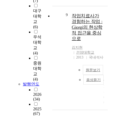
(7)
업
수
과
f
령
재
,
치
가
사
e
기
를
불
대구
료
개
회
e
주
활
9
안
작업치료사가
대학
사
발
학
s
의
용
,
경험하는 작업 :
교
의
에
에
y
력
하
상
(6)
Giorgi의 현상학
작
근
서
s
결
지
지
업
적 접근을 중심
거
사
t
핍
않
기
우석
중
으로
자
용
e
과
는
능
대학
심
료
하
m
잉
치
및
중
교
김지현
가
는
t
행
료
작
건양대학교
재
(4)
되
역
h
동
사
업
2013
국내석사
검
고
할
a
장
들
수
중원
사
자
이
t
애
에
행
(
대학
한
원문보기
론
a
(
게
에
O
교
다
네
f
A
클
미
C
(4)
.
음성듣기
개
f
t
T
라
치
I
발행연도
와
e
t
h
이
는
A
작
c
e
i
언
영
)
2026
방
업
t
n
s
트
향
(34)
사
법
치
s
t
s
중
을
용
:
료
w
i
t
심
알
2025
경
재
학
o
o
u
접
아
(67)
험
가