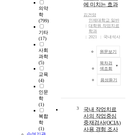
중
에 미치는 효과
장
의약
애
학
김건양
인
(799)
인제대학교 일반
을
대학원 작업치료
대
학과
기타
상
2021
국내석사
(17)
으
로
사회
원문보기
역
과학
할
(5)
목차검
목
기
색조회
적
반
교육
:
작
(4)
음성듣기
본
업
연
수
인문
구
행
학
는
모
(1)
재
3
국내 작업치료
델
가
을
사의 작업중심
복합
치
개
중재검사(OCIA)
학
매
발
(1)
사용 경험 조사
환
하
수여기관