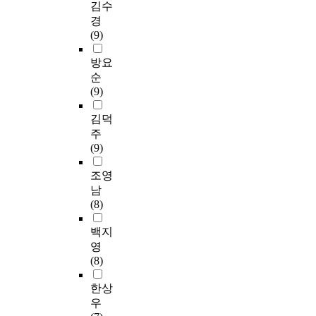
0
반
김수
의
였
i
작
e
.
는
분
적
경
검
다
t
업
r
대
인
실
인
(9)
증
.
u
기
i
상
간
시
경
을
델
t
억
e
자
작
하
험
방요
받
파
i
력
n
들
업
였
이
순
았
이
o
측
c
의
모
다
어
(9)
다
연
n
정
e
하
델
.
떠
.
구
s
은
d
루
전
두
셨
김덕
측
결
a
한
a
2
문
집
나
주
정
과
s
국
n
4
가
단
요
(9)
도
평
a
판
d
시
2
모
?
구
균
r
웩
u
간
명
두
”
조영
로
점
e
슬
n
을
을
1
라
남
는
수
s
러
d
1
대
일
는
(8)
한
는
u
아
e
0
상
1
개
국
4
l
동
r
분
으
회
방
백지
형
.
t
지
s
간
로
,
형
영
치
4
o
능
t
격
하
3
질
(8)
매
3
f
검
o
으
였
0
문
선
점
t
사
o
로
고
분
을
한상
별
,
h
5
d
조
,
씩
시
우
검
변
e
판
f
사
델
주
작