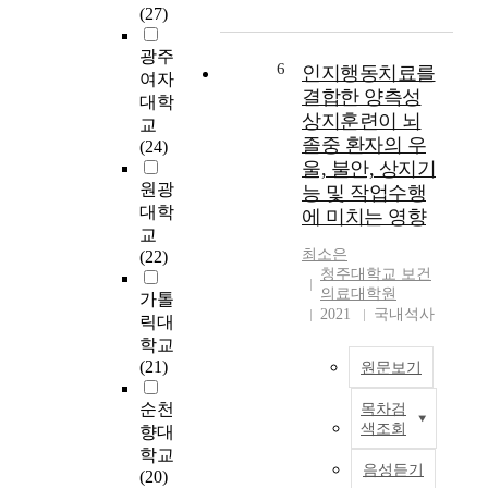
알
미
(27)
모
델
아
치
델
자
보
광주
는
을
가
6
인지행동치료를
고
영
여자
구
점
결합한 양측성
,
향
대학
축
검
이
상지훈련이 뇌
을
교
하
체
를
졸중 환자의 우
실
(24)
는
크
토
증
울, 불안, 상지기
것
리
대
적
원광
능 및 작업수행
을
스
로
으
대학
에 미치는 영향
목
트
작
로
교
표
개
업
검
최소은
(22)
로
발
중
증
청주대학교 보건
하
및
심
의료대학원
하
가톨
였
적
중
2021
국내석사
여
릭대
다
용
재
,
학교
.
본
검
재
(21)
이
원문보기
연
사
가
를
구
(
치
순천
목차검
위
는
본
O
매
색조회
향대
해
중
연
C
노
학교
역
재
구
I
인
음성듣기
(20)
할
를
는
A