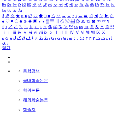
㎒
㎓
㎔
Ω
㏀
㏁
㎊
㎋
㎌
㏖
㏅
㎭
㎮
㎯
㏛
㎩
㎪
㎫
㎬
㏝
㏐
㏓
㏃
㏉
㏜
㏆
§
※
☆
★
○
●
◎
◇
◆
□
■
△
▽
→
←
↑
↓
↔
〓
◁
◀
▷
▶
♤
♠
♡
♥
♧
♣
⊙
◈
▣
◐
◑
▒
▤
▥
▨
▧
▦
▩
♨
☏
☎
☜
☞
¶
†
‡
↕
↗
↙
↖
↘
♭
♩
♪
♬
㉿
㈜
№
㏇
™
㏂
㏘
℡
＃
＆
＊
＠
ª
º
ⅰ
ⅱ
ⅲ
ⅳ
ⅴ
ⅵ
ⅶ
ⅷ
ⅸ
ⅹ
Ⅰ
Ⅱ
Ⅲ
Ⅳ
Ⅴ
Ⅵ
Ⅶ
Ⅷ
Ⅸ
Ⅹ
ا
ب
ت
ث
ج
ح
خ
د
ذ
ر
ز
س
ش
ص
ض
ط
ظ
ع
غ
ف
ق
ک
ل
م
ن
ه
و
ی
닫기
통합검색
국내학술논문
학위논문
해외학술논문
학술지