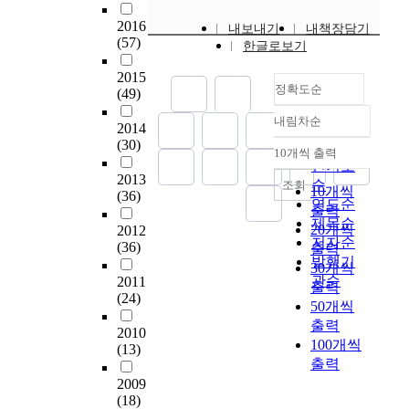
상
상
자
였
r
s
u
애
인
으
학
2016
중
내보내기
내책장담기
다
e
o
s
유
간
로
(57)
적
한글로보기
치
.
v
r
o
무
작
한
연
매
i
d
n
에
업
무
2015
구
증
본
e
e
정확도순
t
따
모
작
(49)
방
상
연
w
r
h
른
델
위
법
정
내림차순
구
o
;
e
어
정확도
중
2014
대
을
도
는
f
A
(30)
G
머
재
순
조
사
10개씩 출력
(
내림차순
뇌
o
D
i
니
를
인기도
연
용
G
2013
졸
v
H
o
의
실
구
순
조회
하
10개씩
D
(36)
중
e
D
r
시
천
로
연도순
였
출력
S
장
r
)
g
간
해
실
제목순
다
20개씩
)
2012
애
s
아
i
사
온
험
저자순
.
(36)
2
출력
인
e
동
’
용
치
군
발행기
연
.
30개씩
을
a
을
s
을
료
1
관순
구
2011
0
출력
위
s
대
p
통
사
0
(24)
참
이
50개씩
한
c
상
h
해
들
명
가
하
출력
역
a
으
e
그
에
,
2010
자
인
100개씩
할
s
로
n
룹
게
대
(13)
는
자
기
e
작
출력
o
간
치
조
O
2
반
l
업
m
작
료
2009
군
C
7
작
i
기
(18)
e
업
의
1
I