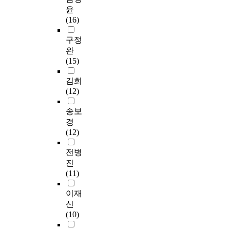
성
s
8
o
에
구
통
시
윤
상
된
t
.
f
거
대
적
되
(16)
경
3
s
1
o
주
상
작
었
력
0
w
5
c
하
자
업
으
구정
의
명
o
세
c
는
를
치
며
완
작
의
r
)
u
어
다
료
,
(15)
업
전
k
을
p
머
르
와
면
치
문
i
대
a
니
게
양
담
김희
료
가
n
상
t
2
구
측
은
(12)
사
를
g
으
i
1
성
성
“
3
대
i
로
o
0
하
상
O
송보
명
상
n
평
n
명
였
지
C
경
과
으
m
가
w
에
다
훈
I
(12)
작
로
e
를
h
게
.
련
A
업
델
d
진
i
설
심
을
의
전병
치
파
i
행
c
문
층
병
사
진
료
이
c
하
h
으
인
행
용
(11)
학
연
a
였
w
로
터
한
과
과
구
l
다
a
진
뷰
치
관
이재
교
를
i
.
s
행
단
료
련
신
수
시
n
아
e
되
계
를
된
(10)
1
행
s
동
x
었
에
3
전
명
하
t
의
p
다
서