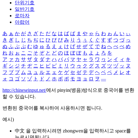
단위기호
일반기호
로마자
아랍어
あ
ぁ
か
が
さ
ざ
た
だ
な
は
ば
ぱ
ま
や
ゃ
ら
わ
ゎ
ん
い
ぃ
き
ぎ
し
じ
ち
ぢ
に
ひ
び
ぴ
み
り
う
ぅ
く
ぐ
す
ず
つ
づ
っ
ぬ
ふ
ぶ
ぷ
む
ゆ
ゅ
る
え
ぇ
け
げ
せ
ぜ
て
で
ね
へ
べ
ぺ
め
れ
お
ぉ
こ
ご
そ
ぞ
と
ど
の
ほ
ぼ
ぽ
も
よ
ょ
ろ
を
ア
ァ
カ
サ
ザ
タ
ダ
ナ
ハ
バ
パ
マ
ヤ
ャ
ラ
ワ
ヮ
ン
イ
ィ
キ
ギ
シ
ジ
チ
ヂ
ニ
ヒ
ビ
ピ
ミ
リ
ウ
ゥ
ク
グ
ス
ズ
ツ
ヅ
ッ
ヌ
フ
ブ
プ
ム
ユ
ュ
ル
エ
ェ
ケ
ゲ
セ
ゼ
テ
デ
ヘ
ベ
ペ
メ
レ
オ
ォ
コ
ゴ
ソ
ゾ
ト
ド
ノ
ホ
ボ
ポ
モ
ヨ
ョ
ロ
ヲ
―
http://chineseinput.net/
에서 pinyin(병음)방식으로 중국어를 변환
할 수 있습니다.
변환된 중국어를 복사하여 사용하시면 됩니다.
예시)
中文 을 입력하시려면
zhongwen
을 입력하시고 space를
누르시면됩니다.