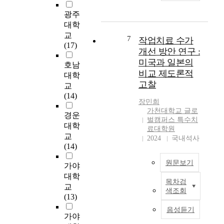
들
기
시
뇌
)
을
광주
반
행
졸
가
위
대학
작
하
중
국
한
업
교
는
환
7
작업치료 수가
내
체
수
(17)
주
자
의
개선 방안 연구 :
계
행
체
들
작
미국과 일본의
적
호남
모
인
을
업
인
비교 제도론적
델
대학
치
대
중
가
고찰
의
교
료
상
심
정
이
(14)
사
으
실
기
장민희
론
를
로
천
가천대학교 글로
반
적
경운
대
하
전
벌캠퍼스 특수치
작
기
대학
상
여
료대학원
략
업
초
으
교
인
2024
국내석사
으
치
를
로
(14)
지
로
료
마
인
행
서
프
원문보기
련
가야
간
동
지
로
하
작
대학
치
닌
그
목차검
기
T
업
교
료
가
색조회
램
위
h
모
(13)
와
치
을
해
i
델
작
와
음성듣기
활
역
s
에
가야
업
가
성