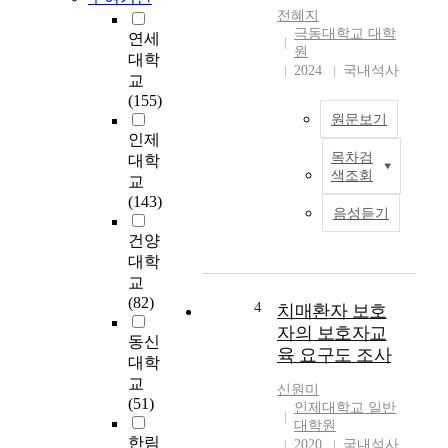
자
고
전혜지
를
,
극동대학교 대학
연세
대
원
뇌
대학
상
2024
국내석사
졸
교
으
중
(155)
로
장
원문보기
가
애
인제
정
인
목차검
대학
목
기
에
색조회
교
적
반
게
(143)
:
작
적
음성듣기
본
업
용
건양
연
치
하
대학
구
료
여
교
의
중
효
(82)
목
4
재
치매환자 보호
과
적
를
자의 보호자교
성
동신
은
실
육 요구도 조사
을
대학
국
시
확
교
내
하
신원미
인
(51)
작
였
인제대학교 일반
한
업
대학원
을
후
한림
치
2020
국내석사
때