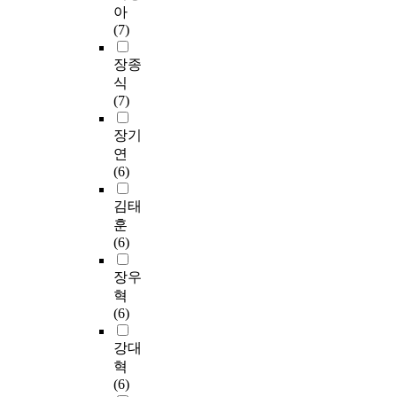
들
r
i
u
아
다
변
수
아
O
의
s
g
p
보
.
화
집
(7)
L
의
o
e
a
았
자
를
은
-
견
n
n
t
으
가
평
2
장종
D
이
n
c
i
며
점
가
0
식
)
높
e
e
o
,
검
하
2
(7)
,
은
l
S
n
시
체
기
4
단
합
S
c
a
간
크
위
년
장기
축
의
u
a
l
부
리
하
2
연
형
를
r
l
t
족
스
여
월
(6)
노
이
v
e
h
감
트
부
2
인
루
e
f
e
을
적
정
3
김태
우
었
y
o
r
조
용
적
일
훈
울
다
.
r
a
사
단
자
부
(6)
척
.
B
C
p
하
계
동
터
도
이
y
h
i
였
는
적
4
장우
(
후
c
i
s
다
2
사
월
혁
S
7
o
l
t
.
0
고
1
(6)
G
명
m
d
w
자
2
척
3
D
의
p
e
h
료
4
도
일
강대
S
전
a
r
o
분
년
를
까
혁
-
문
r
-
w
석
1
,
지
(6)
K
가
i
F
o
은
월
우