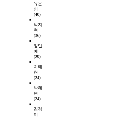
통
l
다
a
업
간
.
자
유은
은
해
e
.
l
영
작
실
와
영
지
이
m
부
i
역
업
험
의
(40)
역
루
s
산
t
별
모
군
면
사
어
w
소
a
시
델
은
담
박지
회
졌
i
재
t
간
의
인
을
혁
작
다
t
정
i
사
임
지
완
(36)
업
.
h
신
v
용
상
행
료
치
t
건
e
량
적
동
한
정민
료
첫
h
강
r
이
적
치
임
예
,
번
e
의
e
시
용
료
상
(29)
방
째
c
학
s
간
과
와
경
문
로
u
과
e
부
자
작
력
차태
작
,
r
를
a
족
가
업
3
현
업
역
r
방
r
감
점
기
년
(24)
치
할
e
문
c
에
검
반
이
료
기
n
한
h
미
활
의
상
박혜
,
반
t
A
m
치
성
양
의
연
원
작
s
D
e
는
화
측
현
(24)
격
업
t
H
t
영
를
성
직
작
수
a
D
h
향
위
상
작
김경
업
행
t
진
o
을
한
지
업
미
치
모
u
단
d
알
기
훈