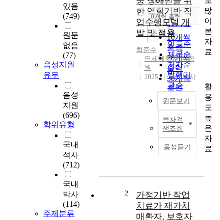
중 장애인을 위
로
정확도
있음
많
한 역할기반 작
순
(749)
10개씩 출력
내림차순
이
업수행모델 개
인기도
본
발 및 적용
순
조회
원문
10개씩
자
연도순
없음
출력
최준수
료
제목순
(77)
20개씩
연세대학교 대학
음성지원
저자순
원
출력
유무
발행기
2025
국내박사
30개씩
관순
활
출력
음성
용
50개씩
원문보기
지원
도
출력
(696)
높
100개씩
목차검
본
학위유형
은
색조회
출력
연
자
구
국내
음성듣기
료
는
석사
지
(712)
역
사
국내
회
2
박사
가정기반 작업
뇌
(114)
치료가 재가치
졸
주제분류
매환자, 보호자