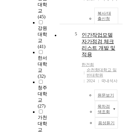
이
대학
료
인
를
사
교
지
바
복사/대
의
(45)
기
출신청
탕
작
능
으
강원
업
,
로
5
중
대학
인간작업모델
삶
뇌
심
교
자가점검 체크
의
졸
중
(41)
질
리스트 개발 및
중
재
,
적용
장
검
한서
우
애
사
대학
울
한건희
인
(
교
순천향대학교 일
정
을
O
반대학원
(32)
도
위
2024
국내석사
C
,
한
I
청주
보
역
A
대학
호
원문보기
할
)
교
자
기
사
(27)
부
목차검
반
인
용
담
색조회
작
간
경
가천
정
업
작
험
음성듣기
대학
도
수
업
을
에
교
행
모