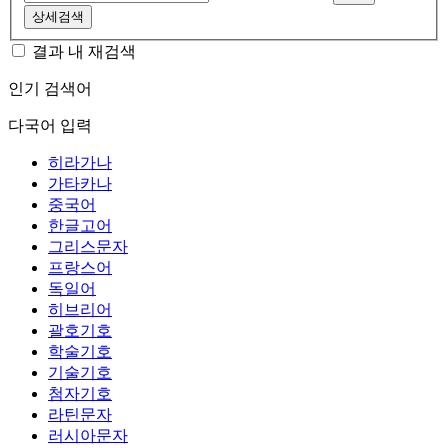
상세검색
결과 내 재검색
인기 검색어
다국어 입력
히라가나
가타카나
중국어
한글고어
그리스문자
프랑스어
독일어
히브리어
괄호기호
학술기호
기술기호
첨자기호
라틴문자
러시아문자