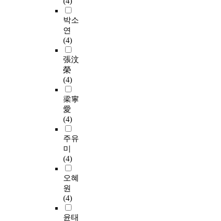
(4)
담
적
p
n
n
실
는
검
례
정
용
a
d
o
시
심
사
로
박소
도
하
y
W
c
하
층
와
진
연
에
여
m
o
c
였
인
운
술
(4)
유
그
e
r
u
다
터
동
의
의
효
n
d
p
.
뷰
활
부
張汶
한
과
t
T
a
와
동
주
榮
효
성
s
e
t
장
델
척
제
(4)
과
을
y
s
i
애
파
도
와
를
확
s
t
o
자
이
검
주
梁寧
주
인
t
)
n
녀
조
사
제
愛
는
하
e
로
a
어
사
를
그
(4)
것
였
m
측
l
머
를
,
리
으
다
s
정
t
니
통
작
고
주유
로
.
t
하
h
는
해
업
범
미
나
연
o
였
e
비
내
수
주
(4)
타
구
K
다
r
장
용
행
를
났
대
o
.
a
애
타
의
도
오혜
다
상
r
아
p
자
당
변
출
원
.
자
e
동
i
녀
도
화
하
(4)
프
들
a
의
s
어
를
를
였
로
에
,
감
t
머
확
평
고
윤태
그