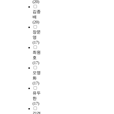
치
(20)
료
델
s
을
s
아
초
련
료
,
을
o
받
i
보
자
을
사
김종
회
개
f
은
n
고
료
병
이
배
상
발
o
아
o
자
로
행
다
(20)
치
하
c
동
r
하
활
한
.
료
기
c
3
d
였
용
치
면
장문
등
위
u
3
e
다
하
료
담
영
기
해
p
명
r
.
고
를
은
(17)
존
작
a
(
t
자
3
모
의
업
t
남
o
연
하
0
든
최원
선
치
i
2
g
구
였
분
대
호
행
료
o
6
r
대
다
실
상
(17)
연
사
n
명
a
상
.
시
자
구
,
a
,
s
은
본
하
에
오명
들
연
l
여
p
서
연
였
게
화
을
구
t
7
e
울
구
고
총
(17)
참
원
h
명
s
,
는
,
2
고
,
e
,
s
경
단
대
회
유두
하
교
r
평
e
기
계
조
에
한
여
수
a
균
n
,
별
군
걸
(17)
3
로
p
연
c
인
로
은
쳐
년
구
i
령
e
천
연
전
실
감경
이