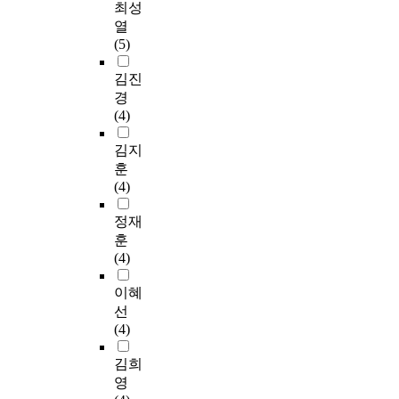
,
에
최성
로
장
a
아
n
P
상
상
서
열
그
애
n
동
d
e
으
지
의
(5)
램
인
,
색
m
a
로
기
미
은
2
w
상
a
r
하
능
있
김진
실
6
h
-
t
s
였
의
는
경
험
명
i
단
u
o
다
변
구
(4)
집
을
c
어
r
n
.
화
와
단
대
h
검
i
)
인
를
절
김지
의
상
o
사
t
상
간
평
을
훈
삶
으
p
(
y
관
작
가
추
(4)
의
로
e
S
p
분
업
하
출
질
역
r
T
r
석
모
기
하
정재
,
할
a
R
o
과
델
위
고
훈
우
기
t
O
c
다
자
하
공
(4)
울
반
e
O
e
중
가
여
통
정
작
s
P
s
선
점
뇌
된
이혜
도
업
i
C
s
형
검
졸
속
선
,
수
m
o
w
회
체
중
성
(4)
보
행
i
l
i
귀
크
상
을
호
모
l
o
t
분
리
지
찾
김희
자
델
a
r
h
석
스
기
아
영
부
을
r
a
a
을
트
능
차