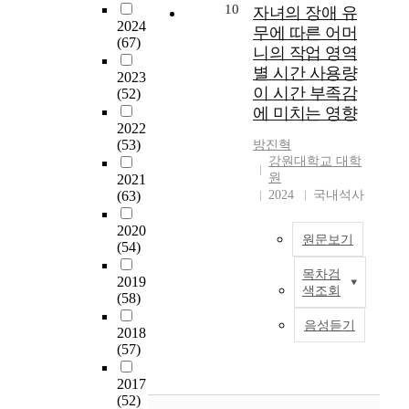
에
r
n
d
근
보
10
자녀의 장애 유
을
치
서
k
D
y
을
2024
고
무에 따른 어머
깊
매
역
i
e
(67)
m
경
자
니의 작업 영역
노
할
n
f
a
험
하
이
별 시간 사용량
인
2023
이
g
i
d
하
였
있
들
이 시간 부족감
(52)
포
c
c
e
며
다
게
을
에 미치는 영향
함
o
i
a
이
.
탐
대
2022
된
n
t
n
해
구
(53)
방진혁
상
열
d
H
a
할
본
하
강원대학교 대학
으
두
i
y
p
수
연
원
기
2021
로
개
t
p
p
있
구
(63)
2024
국내석사
위
보
의
i
e
r
는
는
하
호
이
o
r
o
교
뇌
2020
여
자
원문보기
론
n
a
a
육
졸
(54)
V
와
과
s
c
c
적
중
a
연
목차검
모
t
t
h
본
기
2019
환
n
색조회
락
델
h
i
(58)
w
연
회
자
K
이
을
r
v
i
구
를
2
a
음성듣기
가
2018
함
o
i
t
는
제
0
a
능
(57)
께
u
t
h
자
공
명
m
한
분
g
y
f
녀
하
을
의
대
2017
석
h
D
o
의
고
대
현
(52)
상
하
a
i
c
장
,