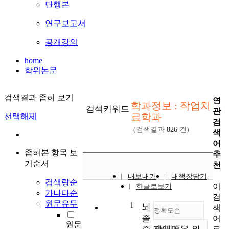
단행본
연구보고서
공개강의
home
학위논문
검색결과 좁혀 보기
연
학과정보 : 작업치
검색키워드
관
료학과
선택해제
검
(검색결과
826
건)
색
어
좁혀본 항목 보
추
기순서
천
내보내기
내책장담기
검색량순
이
한글로보기
가나다순
검
원문유무
1
뇌
색
정확도순
졸
어
원문
내림차순