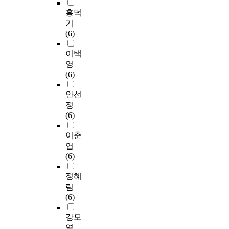
이
)
자
n
i
r
S
1
울
루
홍덕
,
문
g
f
k
P
0
의
어
기
자
을
a
t
e
S
일
변
졌
(6)
릿
통
n
h
d
S
부
화
다
보
해
d
E
a
W
터
를
.
이택
호
과
a
d
t
I
2
평
영
자
정
n
i
a
N
0
가
모
(6)
부
을
a
t
c
2
2
하
든
담
재
l
i
l
5
4
기
면
안선
평
구
y
o
i
.
년
위
담
정
가
성
z
n
n
0
1
하
자
(6)
(
하
i
;
i
V
월
여
료
Z
여
n
K
c
e
2
한
는
이춘
B
최
g
-
.
r
4
국
참
엽
I
종
t
W
I
s
일
형
여
(6)
)
역
h
I
t
i
까
우
자
를
할
e
S
i
o
지
울
의
정혜
사
기
c
C
n
n
진
증
진
림
용
반
a
-
t
을
행
검
술
(6)
하
작
s
V
e
사
되
사
을
였
업
e
)
n
용
었
를
그
강모
다
수
s
으
d
하
으
,
대
열
.