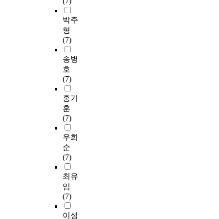
(7)
사
이
2
(
r
한
파
5
으
(
계
0
K
o
시
이
회
로
박주
M
수
2
o
m
간
조
,
이
형
M
는
0
r
t
일
사
총
론
(7)
S
0
H
e
h
지
단
4
적
E
.
e
a
e
를
계
주
포
송병
-
1
a
n
v
작
에
간
화
호
D
5
l
-
i
업
서
중
가
(7)
S
,
t
W
e
영
는
재
나
)
C
h
e
w
역
전
를
타
홍기
,
V
a
c
p
으
문
실
날
훈
치
R
n
h
o
로
가
시
때
(7)
매
은
d
s
i
나
패
하
까
노
0
M
l
n
누
널
였
지
우희
인
.
e
e
t
어
1
다
시
순
삶
8
d
r
o
시
1
.
행
(7)
의
2
i
I
f
간
명
자
하
질
로
c
n
a
사
이
동
였
최유
척
,
a
t
n
용
참
적
다
임
도
전
l
e
o
량
여
사
.
(7)
(
문
P
l
c
을
하
고
자
G
가
e
l
c
알
였
의
료
이성
Q