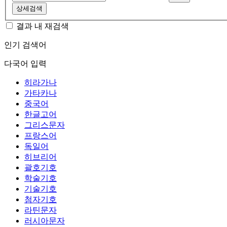
상세검색
결과 내 재검색
인기 검색어
다국어 입력
히라가나
가타카나
중국어
한글고어
그리스문자
프랑스어
독일어
히브리어
괄호기호
학술기호
기술기호
첨자기호
라틴문자
러시아문자