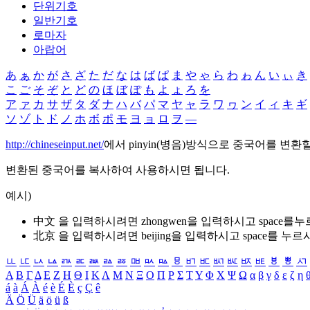
단위기호
일반기호
로마자
아랍어
あ
ぁ
か
が
さ
ざ
た
だ
な
は
ば
ぱ
ま
や
ゃ
ら
わ
ゎ
ん
い
ぃ
き
こ
ご
そ
ぞ
と
ど
の
ほ
ぼ
ぽ
も
よ
ょ
ろ
を
ア
ァ
カ
サ
ザ
タ
ダ
ナ
ハ
バ
パ
マ
ヤ
ャ
ラ
ワ
ヮ
ン
イ
ィ
キ
ギ
ソ
ゾ
ト
ド
ノ
ホ
ボ
ポ
モ
ヨ
ョ
ロ
ヲ
―
http://chineseinput.net/
에서 pinyin(병음)방식으로 중국어를 변환
변환된 중국어를 복사하여 사용하시면 됩니다.
예시)
中文 을 입력하시려면
zhongwen
을 입력하시고 space를
北京 을 입력하시려면
beijing
을 입력하시고 space를 누르
ㅥ
ㅦ
ㅧ
ㅨ
ㅩ
ㅪ
ㅫ
ㅬ
ㅭ
ㅮ
ㅯ
ㅰ
ㅱ
ㅲ
ㅳ
ㅴ
ㅵ
ㅶ
ㅷ
ㅸ
ㅹ
ㅺ
Α
Β
Γ
Δ
Ε
Ζ
Η
Θ
Ι
Κ
Λ
Μ
Ν
Ξ
Ο
Π
Ρ
Σ
Τ
Υ
Φ
Χ
Ψ
Ω
α
β
γ
δ
ε
ζ
η
á
à
Á
À
é
è
É
È
ç
Ç
ê
Ä
Ö
Ü
ä
ö
ü
ß