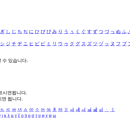
ぎ
し
じ
ち
ぢ
に
ひ
び
ぴ
み
り
う
ぅ
く
ぐ
す
ず
つ
づ
っ
ぬ
ふ
シ
ジ
チ
ヂ
ニ
ヒ
ビ
ピ
ミ
リ
ウ
ゥ
ク
グ
ス
ズ
ツ
ヅ
ッ
ヌ
フ
ブ
할 수 있습니다.
누르시면됩니다.
시면 됩니다.
ㅻ
ㅼ
ㅽ
ㅾ
ㅿ
ㆀ
ㆁ
ㆂ
ㆃ
ㆄ
ㆅ
ㆆ
ㆇ
ㆈ
ㆉ
ㆊ
ㆋ
ㆌ
ㆍ
ㆎ
θ
ι
κ
λ
μ
ν
ξ
ο
π
ρ
σ
τ
υ
φ
χ
ψ
ω