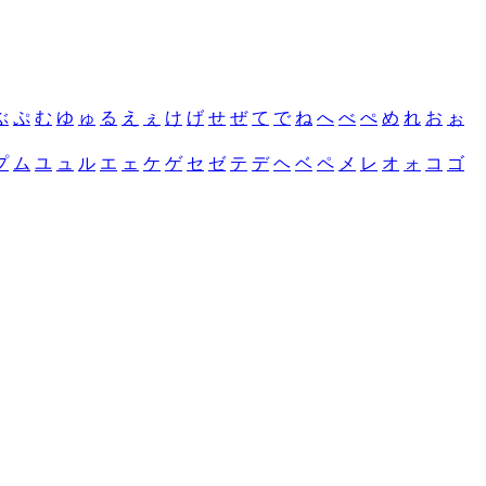
ぶ
ぷ
む
ゆ
ゅ
る
え
ぇ
け
げ
せ
ぜ
て
で
ね
へ
べ
ぺ
め
れ
お
ぉ
プ
ム
ユ
ュ
ル
エ
ェ
ケ
ゲ
セ
ゼ
テ
デ
ヘ
ベ
ペ
メ
レ
オ
ォ
コ
ゴ