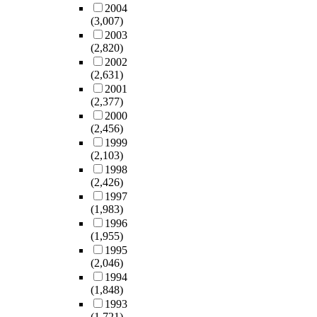
만
암
않
학
2004
유
을
e
u
n
t
간
질
는
등
(3,007)
의
대
d
s
b
h
검
환
경
의
2003
통
상
g
c
e
e
증
이
우
대
(2,820)
합
으
r
l
t
m
과
다
도
체
2002
의
로
o
e
w
o
정
.
많
(2,631)
의
학
응
u
s
e
d
을
매
다
2001
학
적
급
p
k
e
e
(2,377)
거
년
.
이
의
의
)
e
n
r
2000
쳐
암
코
생
미
학
과
l
N
n
(2,456)
제
에
로
활
는
과
응
e
o
m
1999
도
걸
나
속
무
의
급
t
r
(2,103)
e
권
리
1
의
엇
사
의
a
t
1998
d
의
는
9
학
인
가
학
(2,426)
l
h
i
학
환
라
및
가
경
과
1997
d
a
c
으
자
는
효
?
질
상
(1,983)
i
n
i
로
4
전
과
등
초
급
1996
s
d
n
서
명
세
적
의
(1,955)
음
전
e
S
e
의
중
계
인
연
1995
파
공
a
o
a
역
1
적
치
(2,046)
구
를
의
s
u
s
할
명
인
료
1994
문
시
가
e
t
a
을
은
감
법
(1,848)
제
행
결
,
h
n
할
갑
염
으
1993
를
하
정
L
K
a
날
상
병
로
(1,721)