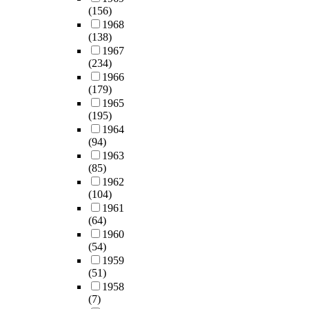
와
론
.
두
2
i
(156)
m
,
하
다
전
적
군
0
t
1968
s
그
증
.
통
실
본
의
(138)
%
u
a
들
과
본
을
재
연
비
1967
s
a
n
의
같
연
가
론
구
교
(234)
e
t
d
일
은
구
진
,
는
를
1966
e
i
t
반
갑
에
철
인
(179)
2
통
k
o
h
적
상
서
학
식
1965
0
하
e
n
e
인
선
는
으
(195)
론
0
여
d
a
y
특
관
향
로
1964
적
8
제
d
n
w
성
련
후
몸
(94)
상
년
한
o
d
i
은
질
건
과
1963
대
3
된
c
r
l
어
환
강
마
(85)
주
월
응
t
e
l
떠
도
한
음
1962
의
1
급
o
s
s
하
계
한
(104)
,
,
9
의
r
e
o
며
속
반
1961
영
판
일
학
s
a
m
(64)
,
증
도
혼
단
부
과
f
r
e
1960
얼
가
공
까
적
터
전
o
c
t
(54)
마
되
동
지
합
6
문
r
h
i
1959
나
고
체
아
리
월
의
t
t
(51)
m
많
있
라
우
성
5
인
r
r
1958
e
이
는
는
르
등
일
력
(7)
e
e
s
대
실
가
는
으