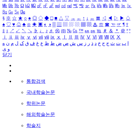
㎒
㎓
㎔
Ω
㏀
㏁
㎊
㎋
㎌
㏖
㏅
㎭
㎮
㎯
㏛
㎩
㎪
㎫
㎬
㏝
㏐
㏓
㏃
㏉
㏜
㏆
§
※
☆
★
○
●
◎
◇
◆
□
■
△
▽
→
←
↑
↓
↔
〓
◁
◀
▷
▶
♤
♠
♡
♥
♧
♣
⊙
◈
▣
◐
◑
▒
▤
▥
▨
▧
▦
▩
♨
☏
☎
☜
☞
¶
†
‡
↕
↗
↙
↖
↘
♭
♩
♪
♬
㉿
㈜
№
㏇
™
㏂
㏘
℡
＃
＆
＊
＠
ª
º
ⅰ
ⅱ
ⅲ
ⅳ
ⅴ
ⅵ
ⅶ
ⅷ
ⅸ
ⅹ
Ⅰ
Ⅱ
Ⅲ
Ⅳ
Ⅴ
Ⅵ
Ⅶ
Ⅷ
Ⅸ
Ⅹ
ا
ب
ت
ث
ج
ح
خ
د
ذ
ر
ز
س
ش
ص
ض
ط
ظ
ع
غ
ف
ق
ک
ل
م
ن
ه
و
ی
닫기
통합검색
국내학술논문
학위논문
해외학술논문
학술지