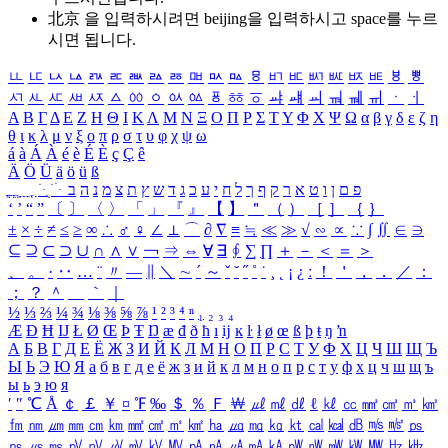
北京 을 입력하시려면
beijing
을 입력하시고 space를 누르
시면 됩니다.
ㅥ
ㅦ
ㅧ
ㅨ
ㅩ
ㅪ
ㅫ
ㅬ
ㅭ
ㅮ
ㅯ
ㅰ
ㅱ
ㅲ
ㅳ
ㅴ
ㅵ
ㅶ
ㅷ
ㅸ
ㅹ
ㅺ
ㅻ
ㅼ
ㅽ
ㅾ
ㅿ
ㆀ
ㆁ
ㆂ
ㆃ
ㆄ
ㆅ
ㆆ
ㆇ
ㆈ
ㆉ
ㆊ
ㆋ
ㆌ
ㆍ
ㆎ
Α
Β
Γ
Δ
Ε
Ζ
Η
Θ
Ι
Κ
Λ
Μ
Ν
Ξ
Ο
Π
Ρ
Σ
Τ
Υ
Φ
Χ
Ψ
Ω
α
β
γ
δ
ε
ζ
η
θ
ι
κ
λ
μ
ν
ξ
ο
π
ρ
σ
τ
υ
φ
χ
ψ
ω
á
à
Á
À
é
è
É
È
ç
Ç
ê
Ä
Ö
Ü
ä
ö
ü
ß
ְ
ֳ
ֲ
ֱ
ָ
ַ
ֵ
ֶ
ִ
ֹ
ּ
ֻ
ׂ
ׁ
ּ
ב
ה
נ
מ
צ
ת
ץ
ש
ד
ג
כ
ע
י
ח
ל
ך
ף
ק
ר
א
ט
ו
ן
ם
פ
‘
’
“
”
〔
〕
〈
〉
「
」
『
』
【
】
＂
（
）
［
］
｛
｝
±
×
÷
≠
≤
≥
∞
∴
♂
♀
∠
⊥
⌒
∂
∇
≡
≒
≪
≫
√
∽
∝
∵
∫
∬
∈
∋
⊆
⊇
⊂
⊃
∪
∩
∧
∨
￢
⇒
⇔
∀
∃
∮
∑
∏
＋
－
＜
＝
＞
、
。
·
‥
…
¨
〃
―
∥
＼
∼
´
～
ˇ
˘
˝
˚
˙
¸
˛
¡
¿
ː
！
＇
，
．
／
：
；
？
＾
＿
｀
｜
½
⅓
⅔
¼
¾
⅛
⅜
⅝
⅞
¹
²
³
⁴
ⁿ
₁
₂
₃
₄
Æ
Ð
Ħ
Ĳ
Ł
Ø
Œ
Þ
Ŧ
Ŋ
æ
đ
ð
ħ
ı
ĳ
ĸ
ŀ
ł
ø
œ
ß
þ
ŧ
ŋ
ŉ
А
Б
В
Г
Д
Е
Ё
Ж
З
И
Й
К
Л
М
Н
О
П
Р
С
Т
У
Ф
Х
Ц
Ч
Ш
Щ
Ъ
Ы
Ь
Э
Ю
Я
а
б
в
г
д
е
ё
ж
з
и
й
к
л
м
н
о
п
р
с
т
у
ф
х
ц
ч
ш
щ
ъ
ы
ь
э
ю
я
′
″
℃
Å
￠
￡
￥
¤
℉
‰
＄
％
Ｆ
￦
㎕
㎖
㎗
ℓ
㎘
㏄
㎣
㎤
㎥
㎦
㎙
㎚
㎛
㎜
㎝
㎞
㎟
㎠
㎡
㎢
㏊
㎍
㎎
㎏
㏏
㎈
㎉
㏈
㎧
㎨
㎰
㎱
㎲
㎳
㎴
㎵
㎶
㎷
㎸
㎹
㎀
㎁
㎂
㎃
㎄
㎺
㎻
㎽
㎾
㎿
㎐
㎑