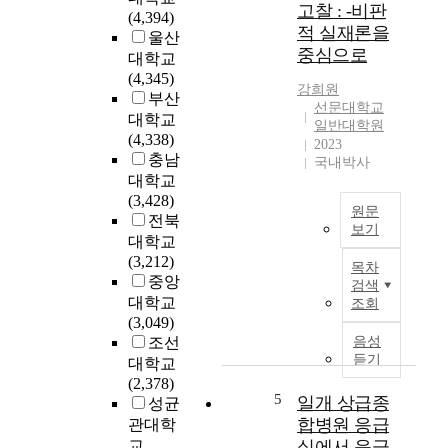
i
에
고찰 : -비판
(4,394)
원
a
대
적 실재론을
울산
하
l
한
중심으로
는
대학교
a
객
여
(4,345)
s
관
강희원
성
부산
s
적
선문대학교
환
대학교
e
일반대학원
규
자
(4,338)
m
2023
명
들
충남
b
국내박사
을
의
대학교
l
통
경
(3,428)
y
해
원문
우
전북
l
세
보기
하
대학교
i
계
본
복
(3,212)
n
적
목차
연
부
중앙
e
검색
으
구
통
w
대학교
조회
로
의
증
o
(3,049)
널
목
을
r
조선
음성
리
적
주
듣기
k
대학교
통
은
소
e
(2,378)
용
비
로
5
일개 상급종
r
성균
될
판
하
s
합병원 응급
관대학
수
적
는
h
교
실에서 응급
있