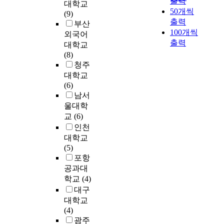
출력
그
법
I
샤
대학교
하
하
가
o
e
i
50개씩
보
에
C
이
(9)
여
는
심
c
s
n
출력
다
대
E
론
부산
통
것
한
c
e
e
는
해
F
100개씩
과
외국어
합
이
응
u
a
d
의
서
)
출력
대학교
의
산
급
r
r
a
사
알
등
중
(8)
학
부
실
o
c
s
들
아
국
국
청주
이
인
에
n
h
n
이
보
제
전
대학교
가
과
서
t
i
o
자
고
기
통
(6)
능
질
는
h
n
n
기
자
구
의
남서
하
환
불
e
N
-
환
하
의
학
울대학
려
을
가
s
o
o
자
였
공
의
면
교
(6)
감
능
k
r
r
들
다
식
오
실
별
하
인천
e
t
t
에
.
적
행
재
해
며
대학교
l
h
h
게
최
인
체
는
야
,
(5)
e
K
o
좀
근
감
질
어
하
현
포항
t
o
d
더
국
염
이
떠
는
재
공과대
a
r
o
정
내
병
론
해
환
1
학교
(4)
l
e
x
확
는
보
비
야
자
0
m
a
대구
t
한
물
고
교
하
들
여
u
,
h
대학교
지
론
에
연
는
의
년
s
e
e
(4)
식
이
서
구
가
진
간
c
s
r
광주
을
고
북