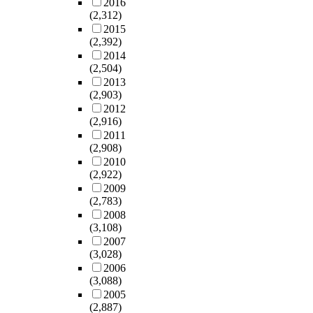
내
전
2016
a
n
t
출
체
널
의
있
(2,312)
원
문
l
i
y
에
를
에
연
는
2015
하
의
h
n
.
하
통
서
관
(2,392)
가
여
가
e
s
P
나
틀
확
성
2014
?
산
결
a
u
a
의
어
인
을
(2,504)
다
부
정
l
l
t
돌
서
되
중
2013
섯
인
한
t
a
i
파
2
고
요
(2,903)
째
과
군
h
o
e
구
위
있
하
2012
,
적
(
p
r
n
를
이
지
(2,916)
게
방
질
s
r
f
t
제
고
만
2011
다
법
환
t
o
r
s
(2,908)
시
여
,
루
론
의
a
b
e
d
2010
해
성
자
고
적
감
f
l
e
o
(2,922)
줄
에
료
있
사
별
f
e
i
n
2009
것
서
의
는
례
이
-
m
n
(2,783)
o
으
는
신
아
와
필
s
s
t
2008
t
로
1
뢰
유
관
요
u
(3,108)
.
e
r
생
위
도
르
련
한
p
2007
O
r
e
각
로
가
베
하
여
e
(3,028)
f
a
c
되
발
보
다
여
성
r
2006
t
c
e
며
생
장
나
명
(3,088)
환
v
h
t
i
,
하
되
한
상
2005
자
i
e
i
v
조
는
지
의
(2,887)
치
들
s
m
o
e