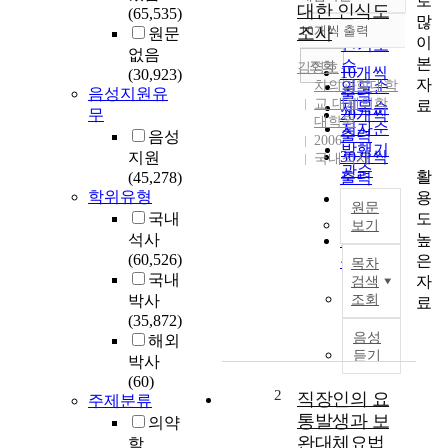
로
정확도
대한 인식도
(65,535)
많
순
조사
10개씩 출력
원문
내림차순
이
인기도
없음
본
순
조회
김영호
10개씩
(30,923)
자
차의과학대학
연도순
음성지원유
출력
교 대체의학
료
제목순
무
20개씩
대학원
저자순
출력
음성
2006
발행기
30개씩
지원
국내석사
관순
활
(45,278)
출력
학위유형
용
50개씩
원문
도
국내
출력
보기
높
석사
100개씩
W
(60,526)
은
출력
목차
H
국내
자
검색
O
박사
조회
료
1
(35,872)
9
음성
해외
1
듣기
박사
개
(60)
회
2
직장인의 요
주제분류
원
통발생과 보
의약
국
완대체요법
학