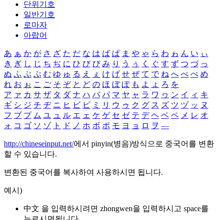
단위기호
일반기호
로마자
아랍어
あ
ぁ
か
が
さ
ざ
た
だ
な
は
ば
ぱ
ま
や
ゃ
ら
わ
ゎ
ん
い
ぃ
き
ぎ
し
じ
ち
ぢ
に
ひ
び
ぴ
み
り
う
ぅ
く
ぐ
す
ず
つ
づ
っ
ぬ
ふ
ぶ
ぷ
む
ゆ
ゅ
る
え
ぇ
け
げ
せ
ぜ
て
で
ね
へ
べ
ぺ
め
れ
お
ぉ
こ
ご
そ
ぞ
と
ど
の
ほ
ぼ
ぽ
も
よ
ょ
ろ
を
ア
ァ
カ
サ
ザ
タ
ダ
ナ
ハ
バ
パ
マ
ヤ
ャ
ラ
ワ
ヮ
ン
イ
ィ
キ
ギ
シ
ジ
チ
ヂ
ニ
ヒ
ビ
ピ
ミ
リ
ウ
ゥ
ク
グ
ス
ズ
ツ
ヅ
ッ
ヌ
フ
ブ
プ
ム
ユ
ュ
ル
エ
ェ
ケ
ゲ
セ
ゼ
テ
デ
ヘ
ベ
ペ
メ
レ
オ
ォ
コ
ゴ
ソ
ゾ
ト
ド
ノ
ホ
ボ
ポ
モ
ヨ
ョ
ロ
ヲ
―
http://chineseinput.net/
에서 pinyin(병음)방식으로 중국어를 변환
할 수 있습니다.
변환된 중국어를 복사하여 사용하시면 됩니다.
예시)
中文 을 입력하시려면
zhongwen
을 입력하시고 space를
누르시면됩니다.