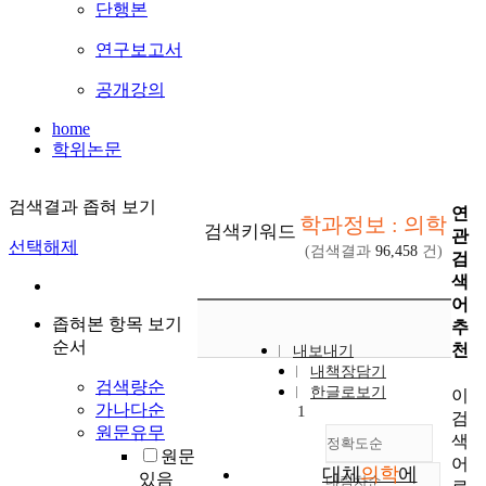
단행본
연구보고서
공개강의
home
학위논문
검색결과 좁혀 보기
연
학과정보 : 의학
검색키워드
관
선택해제
(검색결과
96,458
건)
검
색
어
좁혀본 항목 보기
추
순서
천
내보내기
내책장담기
검색량순
한글로보기
이
가나다순
1
검
원문유무
색
정확도순
원문
어
대체
의학
에
있음
내림차순