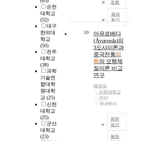
(65)
첫
조회
체
나
o
n
d
로
로
대
순천
째
류
,
n
t
a
가
알
외
대학교
음성
,
시
응
t
h
s
르
려
적
(52)
듣기
정
간
급
h
e
a
치
지
으
대구
의
이
실
o
h
m
고
고
로
한의대
10
아유르베다
(
증
에
s
e
e
있
있
북
학교
(Āyurveda)의
定
가
상
e
a
d
다
다
한
(50)
義
3도샤이론과
하
주
w
l
i
고
.
의
전주
)
는
하
중국전통
의
o
t
c
한
따
감
대학교
와
문
고
학
의 오행체
r
h
a
다
라
염
(38)
관
제
있
k
s
질이론 비교
l
.
서
병
과학
련
가
는
e
t
t
연구
물
본
양
기술연
하
있
응
r
a
r
론
논
상
합대학
여
다
급
s
t
배경숙
e
대
문
은
통
원대학
.
의
선문대학교
.
u
a
체
은
잘
합
교
(25)
따
학
2019
M
s
t
의
갑
알
의
라
과
국내박사
신한
a
o
m
학
상
려
학
서
전
대학교
n
f
e
이
선
져
이
응
문
(25)
y
p
n
원문
효
질
있
학
급
의
군산
o
e
t
보기
과
환
지
문
실
1
대학교
f
o
.
가
에
않
국
체
내
인
(23)
t
p
목차
A
있
대
다
문
계