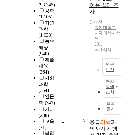
중
(93,345)
이용 실태 조
중
공학
사
국
(1,105)
한
권여진
자연
국
경기대학교
과학
북
대체의학대학
(1,033)
한
원
농수
베
2011
해양
트
국내석사
(940)
남
예술
등
원문
체육
2
보기
(364)
5
A
사회
개
목차
s
과학
국
검색
t
(354)
이
조회
e
인문
자
c
학
(345)
국
음성
h
기타
듣기
의
n
(238)
전
o
3
교육
응급
의학
과
통
l
(71)
의
의사가 시행
o
복합
학