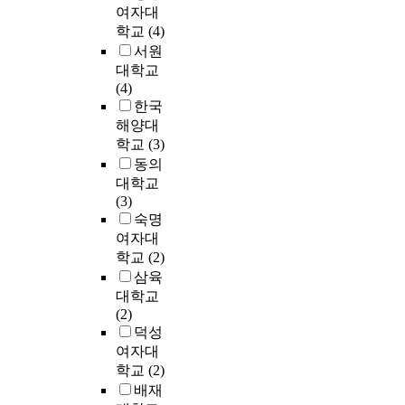
?
단
응
l
p
a
여자대
갖
최
한
셋
시
급
e
e
p
학교
(4)
고
장
관
배
째
간
의
s
c
e
대
수
련
서원
경
,
을
학
.
i
u
체
국
자
대학교
숙
이
단
과
S
a
t
의
중
료
(4)
론
축
전
k
l
i
학
의
를
한국
통
적
하
문
e
l
c
에
하
확
해양대
합
근
여
의
l
y
p
대
나
인
의
학교
(3)
거
빠
공
e
o
r
한
인
할
학
동의
와
른
급
t
n
a
조
일
수
과
대학교
관
치
은
a
e
c
언
본
있
자
(3)
련
료
수
l
m
t
을
을
지
연
숙명
하
를
요
m
e
i
할
비
만
치
여자대
여
가
에
u
r
c
수
롯
공
유
통
학교
(2)
능
비
s
g
e
있
한
란
전
합
하
해
삼육
c
e
t
는
미
인
공
의
게
상
대학교
l
n
h
능
국
경
학
하
대
(2)
e
c
a
력
그
우
선
에
고
적
덕성
d
y
t
을
리
도
문
고
,
으
여자대
i
m
d
주
고
드
대
유
불
로
학교
(2)
s
e
o
기
외
물
학
한
필
부
a
d
배재
e
위
국
지
교
생
요
족