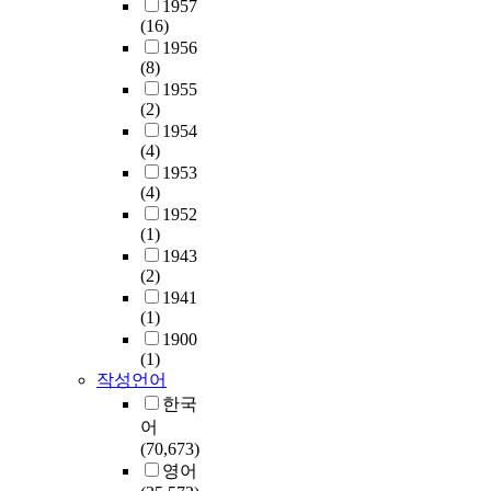
까
의
1957
a
n
a
체
정
치
3
로
지
효
(16)
t
d
s
요
이
를
도
설
이
율
1956
m
s
k
법
다
구
샤
명
(8)
대
적
e
i
f
을
.
현
의
된
1955
목
활
n
n
o
이
갑
하
이
(2)
다
동
용
t
e
r
용
상
기
론
1954
.
병
방
.
m
c
하
선
위
을
(4)
비
원
안
L
e
o
고
은
해
가
1953
판
응
에
u
r
m
있
우
북
지
(4)
적
급
대
m
g
p
고
리
한
고
1952
실
의
한
b
e
l
,
인
의
(1)
있
재
료
기
e
n
e
또
체
정
1943
으
론
센
초
r
c
m
(2)
그
에
확
며
은
터
자
p
y
e
1941
에
서
한
,
경
에
료
a
m
n
(1)
대
매
감
증
험
하
로
i
e
t
1900
한
우
염
상
적
복
사
n
d
(1)
a
만
중
병
및
규
부
용
r
i
작성언어
r
족
요
동
질
칙
통
하
e
c
y
한국
도
한
향
병
성
증
고
s
i
t
어
는
역
과
치
이
을
자
u
n
h
(70,673)
어
할
변
유
나
주
하
l
e
e
영어
떠
과
화
와
통
소
였
t
i
r