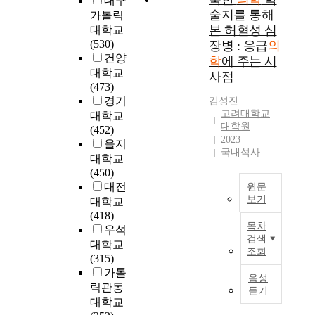
대구
할
시
여
h
n
과
남
술지를 통해
가톨릭
수
행
응
i
d
,
부
본 허혈성 심
대학교
있
할
급
s
;
조
대
(530)
장병 : 응급
의
는
산
실
r
R
사
학
건양
명
학
에 주는 시
부
전
e
e
에
교
대학교
상
인
문
사점
a
c
응
보
(473)
치
과
의
s
e
한
건
경기
유
김성진
의
상
o
n
1
경
고려대학교
를
대학교
사
주
n
t
백
영
대학원
중
(452)
가
근
,
l
1
대
2023
심
을지
응
무
w
y
7
학
국내석사
으
대학교
급
를
o
,
개
원
로
(450)
실
법
r
a
대
최
비
대전
에
제
원문
k
l
학
근
판
보기
도
화
대학교
r
t
중
급
적
착
하
(418)
e
O
e
2
격
목차
실
할
고
우석
l
b
r
/
한
검색
재
때
상
대학교
a
j
n
3
산
조회
론
까
주
(315)
t
e
a
에
업
에
지
하
가톨
e
c
t
해
화
음성
근
검
는
릭관동
d
t
i
듣기
당
와
거
사
응
대학교
d
i
v
하
만
한
가
급