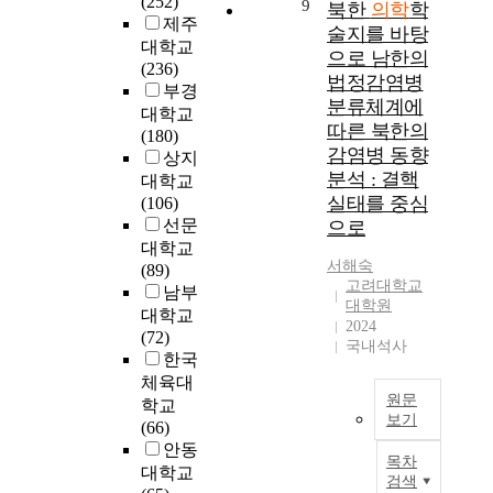
(252)
i
v
e
9
북한
의학
학
는
성
통
지
의
제주
s
e
m
7
적
술지를 바탕
합
연
학
e
:
대학교
e
5
인
으로 남한의
의
되
과
a
T
(236)
d
개
스
법정감염병
학
고
전
s
h
부경
i
대
트
분류체계에
의
이
문
e
e
대학교
c
학
레
방
따른 북한의
로
의
s
r
(180)
i
이
스
법
인
의
감염병 동향
s
e
상지
n
대
는
론
해
수
분석 : 결핵
t
a
e
대학교
체
갑
을
진
를
a
r
실태를 중심
i
(106)
의
상
적
단
늘
r
e
s
선문
으로
학
선
용
과
리
t
l
w
대학교
을
질
해
치
려
e
i
서해숙
i
(89)
필
환
보
료
고
고려대학교
d
m
d
남부
수
을
고
가
하
대학원
t
i
e
대학교
과
유
자
2024
늦
는
o
t
l
(72)
목
발
국내석사
한
어
추
d
e
y
한국
이
하
다
지
세
e
d
a
체육대
나
는
.
며
이
v
d
d
원문
선
주
학교
이
,
다
e
a
보기
o
택
요
(66)
에
응
.
l
t
p
과
원
목
안동
따
급
그
목차
o
a
t
목
인
적
대학교
라
실
러
검색
p
o
e
으
으
: