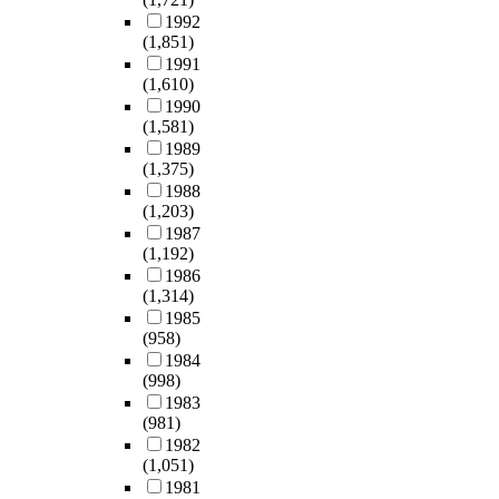
설
여
하
u
o
b
이
선
재
사
1992
정
응
고
m
r
s
올
암
난
(1,851)
용
하
급
필
b
e
o
것
이
을
1991
되
였
의
요
e
a
l
(1,610)
으
라
겪
고
다
학
시
r
,
u
1990
로
고
으
있
.
과
에
P
i
t
(1,581)
생
할
면
다
의
만
a
n
e
1989
각
정
서
.
실
사
응
i
f
(1,375)
s
한
도
철
그
증
의
급
n
o
1988
o
다
로
저
러
주
경
의
(1,203)
,
r
l
.
갑
한
나
의
질
학
1987
w
m
u
이
상
감
이
와
초
과
(1,192)
a
a
t
에
선
염
에
해
음
전
1986
s
t
i
본
암
병
대
석
(1,314)
파
문
s
i
o
저
의
대
한
주
1985
의
의
h
o
n
자
발
응
연
(958)
의
정
에
o
n
f
는
생
을
구
1984
의
확
게
w
a
o
현
률
위
는
(998)
한
성
연
n
n
r
재
은
해
아
1983
계
과
락
o
d
r
널
증
서
직
(981)
와
산
하
n
u
e
리
가
는
도
1982
문
부
는
5
n
c
사
하
근
(1,051)
많
제
인
군
0
d
o
용
고
거
1981
이
점
과
(