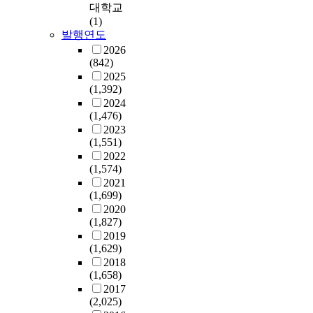
으
연
로
내
대학교
o
i
a
은
있
스
나
구
생
원
(1)
p
f
n
서
는
성
그
방
발행연도
각
한
e
i
d
양
현
간
한
법
된
환
2026
d
c
a
의
실
염
계
과
(842)
다
자
i
a
r
학
에
등
로
관
2025
.
들
n
t
d
과
있
감
인
(1,392)
련
본
의
t
i
o
동
다
염
하
2024
하
연
진
o
o
f
양
.
병
여
(1,476)
여
구
료
u
n
m
의
우
문
서
2023
통
에
방
r
o
e
학
리
제
양
(1,551)
합
서
향
g
f
d
의
나
가
의
2022
의
는
을
e
t
i
접
라
심
(1,574)
학
학
하
결
n
h
c
목
에
각
2021
이
에
복
정
t
e
a
(1,699)
을
서
하
놓
적
부
하
i
K
l
2020
통
갑
다
치
합
의
는
n
o
c
(1,827)
한
상
는
고
한
통
데
d
r
o
2019
새
선
사
있
연
증
응
u
e
(1,629)
m
로
암
실
는
구
을
급
s
a
2018
m
운
은
은
몸
방
주
의
(1,658)
t
n
u
의
남
여
과
법
소
학
2017
r
P
n
학
녀
러
마
론
로
과
(2,025)
i
e
i
창
전
채
음
이