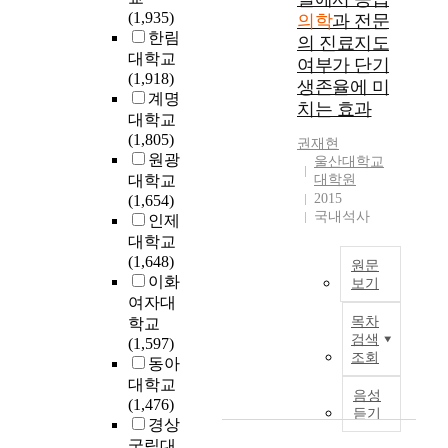
실
산
a
(1,935)
의학
과 전문
는
재
부
v
한림
안
의 진료지도
론
인
e
대학교
전
여부가 단기
의
과
b
(1,918)
하
생존율에 미
관
질
e
계명
고
치는 효과
점
환
c
대학교
효
에
을
o
(1,805)
과
권재현
서
감
m
원광
적
울산대학교
통
별
e
인
대학교
대학원
합
하
l
2015
치
(1,654)
의
기
i
국내석사
료
인제
학
위
m
법
대학교
의
해
i
에
(1,648)
원문
학
산
t
대
이화
보기
문
부
e
한
여자대
적
인
국
d
전
목차
학교
성
과
문
i
범
검색
(1,597)
격
협
요
n
조회
을
동아
과
진
약
t
확
대학교
배
과
서
h
음성
립
(1,476)
경
경
론
e
듣기
하
경상
이
질
응
i
려
국립대
론