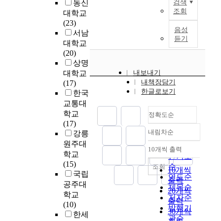
에
이
동신
검색
h
l
l
다
해
.
초
로
상
모
조회
e
e
대학교
t
고
통
세
록
서
주
든
s
a
(23)
e
생
합
계
의
음성
하
응
e
n
서남
r
각
의
보
듣기
고
는
급
w
d
대학교
n
해
학
건
아
유
응
실
o
m
(20)
a
서
적
기
유
성
급
환
r
e
상명
t
이
측
구
르
이
의
자
k
d
i
대학교
내보내기
과
면
(
베
있
학
의
r
i
내책장담기
v
(17)
목
에
W
다
는
과
진
e
c
한글로보기
e
한국
을
서
H
(
가
의
료
l
a
m
교통대
가
효
O
Ā
?
사
방
a
l
e
학교
르
과
)
정확도순
y
둘
가
향
t
s
d
(17)
치
적
,
u
째
경
을
e
c
i
내림차순
강릉
는
으
국
정확도
r
,
질
결
d
i
c
원주대
것
로
제
v
순
철
초
정
10개씩 출력
d
e
i
내림차순
은
대
아
학교
e
인기도
학
음
하
i
n
n
아
처
동
(15)
d
순
조회
적
파
는
10개씩
s
t
e
닐
할
기
국립
a
연도순
기
검
것
출력
e
i
i
것
수
금
공주대
)
제목순
초
사
은
a
f
20개씩
s
이
있
(
학교
의
와
저자순
를
과
s
i
출력
d
다
는
U
(10)
3
관
발행기
시
밀
e
c
e
30개씩
.
방
N
한세
도
련
행
화
관순
s
r
f