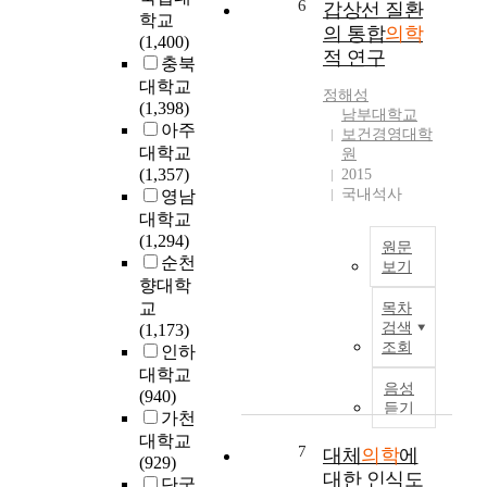
또
급
6
r
갑상선 질환
는
학교
을
는
실
r
의 통합
의학
것
(1,400)
고
복
을
e
적 연구
으
충북
찰
부
이
s
로
대학교
하
초
용
p
정해성
볼
(1,398)
여
음
하
o
남부대학교
수
아주
,
파
는
보건경영대학
n
있
통
대학교
검
환
원
s
다
합
(1,357)
2015
사
자
i
.
국내석사
의
영남
,
의
b
최
학
대학교
복
수
i
근
의
(1,294)
부
가
l
원문
의
정
순천
컴
매
i
보기
발
의
퓨
년
향대학
t
표
국
와
터
늘
교
목차
i
된
문
방
단
어
검색
(1,173)
e
보
초
법
조회
층
나
인하
s
고
록
론
촬
고
대학교
t
에
갑
음성
을
영
있
(940)
o
의
상
듣기
새
등
으
가천
s
하
선
롭
의
며
대학교
i
면
질
7
대체
의학
에
게
영
,
(929)
m
전
환
대한 인식도
모
상
최
단국
p