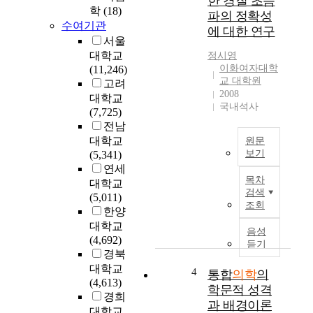
한 경질 초음
g
학
(18)
을
파의 정확성
y
정
수여기관
에 대한 연구
h
식
서울
a
의
대학교
정시영
s
료
이화여자대학
(11,246)
d
체
교 대학원
고려
e
2008
계
대학교
v
국내석사
에
(7,725)
e
편
전남
l
입
대학교
원문
o
시
보기
(5,341)
p
키
연세
복
e
고
목차
대학교
통
d
있
검색
(5,011)
을
,
조회
다
한양
주
i
.
대학교
소
n
음성
이
(4,692)
로
d
듣기
는
경북
응
u
전
대학교
급
4
s
통합
의학
의
통
(4,613)
실
t
학문적 성격
의
경희
을
r
과 배경이론
학
대학교
내