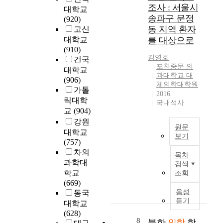
미
의
색
조사 : 서울시
학
근
l
대학교
국
통
하
적
정
송파구 문정
e
(920)
의
합
는
검
부
동 지역 환자
a
고신
1
의
데
사
에
n
대학교
를 대상으로
백
학
있
를
서
d
(910)
2
적
다
시
도
김영호
r
건국
5
연
.
행
환
포천중문 의
e
대학교
개
구
나
과대학교 대
하
자
p
(906)
의
정
체의학대학원
아
게
안
e
가톨
과
해
2016
가
되
전
a
릭대학
대
성
국내석사
통
는
및
t
교
(904)
학
지
합
데
진
e
을
도
강원
의
이
료
원문
d
대
교
대학교
학
때
의
보기
w
상
수
(757)
의
경
전
o
B
으
홍
차의
범
목차
질
문
r
a
로
성
과학대
검색
례
초
성
k
c
실
균
학교
조회
(
음
확
.
k
시
대
(669)
範
파
보
F
g
한
체
음성
동국
例
검
를
o
r
조
의
듣기
대학교
)
사
위
r
o
사
학
(628)
라
를
하
t
u
8
결
과
북한
의학
학