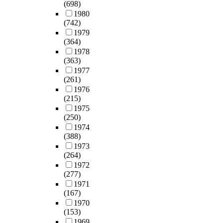
%
e
v
(698)
되
있
를
미
을
적
s
o
r
e
1980
고
다
바
흡
극
질
t
f
s
r
(742)
있
.
탕
한
복
환
a
t
t
i
1979
는
이
으
실
하
에
f
h
a
(364)
n
대
와
로
정
기
대
f
e
n
1978
g
체
더
평
이
위
한
o
(363)
w
d
t
요
불
상
다
해
민
n
1977
o
i
h
법
어
시
.
등
감
c
(261)
r
n
e
에
갑
나
장
도
a
1976
k
g
i
대
상
유
아
한
(215)
,
l
e
o
r
해
선
사
유
비
1975
특
l
r
f
h
서
기
시
르
(250)
판
이
g
s
t
e
환
능
의
베
1974
적
도
r
b
h
a
자
항
전
다
(388)
실
등
o
u
e
l
들
진
략
는
1973
재
을
u
t
c
t
이
증
을
인
(264)
론
알
p
o
u
h
얼
,
잘
도
1972
의
아
)
n
r
p
마
갑
수
(277)
의
특
보
으
l
r
r
나
상
립
1971
오
징
고
로
y
e
o
(167)
알
선
해
랜
은
자
나
1
n
b
1970
고
기
야
역
존
한
누
5
t
l
(153)
있
능
만
사
재
다
어
-
s
e
1969
고
저
한