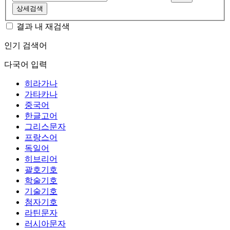
상세검색
결과 내 재검색
인기 검색어
다국어 입력
히라가나
가타카나
중국어
한글고어
그리스문자
프랑스어
독일어
히브리어
괄호기호
학술기호
기술기호
첨자기호
라틴문자
러시아문자