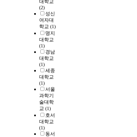
b
i
s
대학교
해
의
않
일
리
한
한
i
c
n
(2)
서
여
다
반
학
협
상
l
i
o
성신
라
러
.
대
,
진
태
i
n
t
여자대
는
나
최
학
병
을
이
t
e
f
학교
(1)
것
라
근
원
리
줄
다
y
.
o
도
에
까
명지
학
여
.
a
E
l
하
서
지
대학교
,
응
본
n
v
l
나
도
북
(1)
현
치
급
연
d
e
o
의
갑
한
경남
대
유
실
구
s
n
w
이
상
에
대학교
서
학
체
는
t
b
e
유
선
서
(1)
양
의
류
일
r
e
s
가
질
결
세종
의
정
시
개
e
f
t
될
환
핵
학
대학교
립
간
상
s
o
a
것
환
,
은
(1)
이
을
급
s
r
b
이
자
기
많
서울
가
줄
종
h
e
l
다
는
생
은
과학기
능
일
합
a
t
i
.
더
충
발
술대학
한
수
병
s
h
s
향
욱
질
전
교
(1)
가
있
원
d
e
h
후
더
환
이
?
호서
는
응
e
r
e
대
증
,
있
넷
대학교
방
급
v
e
d
체
가
바
어
째
(1)
법
실
e
u
s
의
되
이
왔
,
동서
으
로
l
n
t
학
고
러