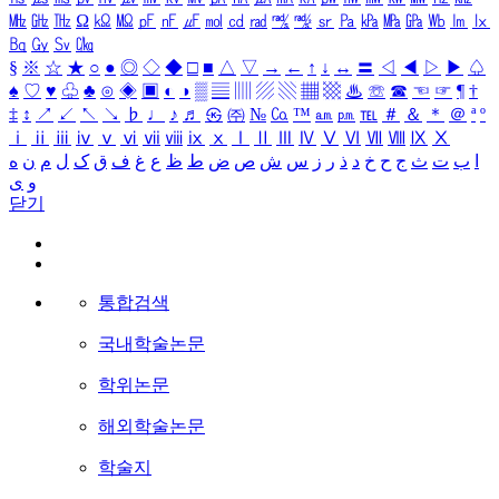
㎒
㎓
㎔
Ω
㏀
㏁
㎊
㎋
㎌
㏖
㏅
㎭
㎮
㎯
㏛
㎩
㎪
㎫
㎬
㏝
㏐
㏓
㏃
㏉
㏜
㏆
§
※
☆
★
○
●
◎
◇
◆
□
■
△
▽
→
←
↑
↓
↔
〓
◁
◀
▷
▶
♤
♠
♡
♥
♧
♣
⊙
◈
▣
◐
◑
▒
▤
▥
▨
▧
▦
▩
♨
☏
☎
☜
☞
¶
†
‡
↕
↗
↙
↖
↘
♭
♩
♪
♬
㉿
㈜
№
㏇
™
㏂
㏘
℡
＃
＆
＊
＠
ª
º
ⅰ
ⅱ
ⅲ
ⅳ
ⅴ
ⅵ
ⅶ
ⅷ
ⅸ
ⅹ
Ⅰ
Ⅱ
Ⅲ
Ⅳ
Ⅴ
Ⅵ
Ⅶ
Ⅷ
Ⅸ
Ⅹ
ا
ب
ت
ث
ج
ح
خ
د
ذ
ر
ز
س
ش
ص
ض
ط
ظ
ع
غ
ف
ق
ک
ل
م
ن
ه
و
ی
닫기
통합검색
국내학술논문
학위논문
해외학술논문
학술지