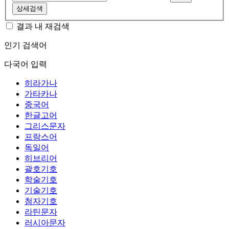
상세검색
결과 내 재검색
인기 검색어
다국어 입력
히라가나
가타카나
중국어
한글고어
그리스문자
프랑스어
독일어
히브리어
괄호기호
학술기호
기술기호
첨자기호
라틴문자
러시아문자