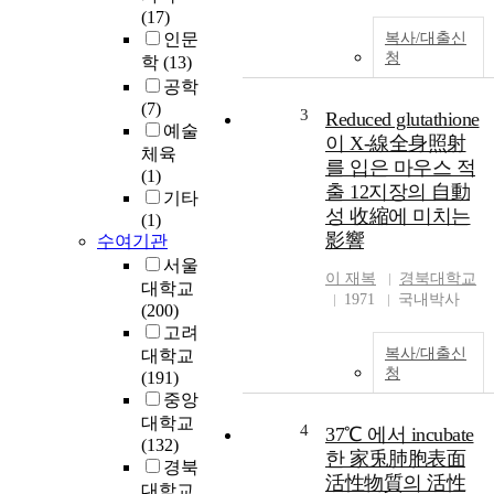
(17)
인문
복사/대출신
청
학
(13)
공학
(7)
3
Reduced glutathione
예술
이 X-線全身照射
체육
를 입은 마우스 적
(1)
출 12지장의 自動
기타
성 收縮에 미치는
(1)
影響
수여기관
서울
이 재복
경북대학교
대학교
1971
국내박사
(200)
고려
복사/대출신
대학교
청
(191)
중앙
대학교
4
37℃ 에서 incubate
(132)
한 家兎肺胞表面
경북
活性物質의 活性
대학교