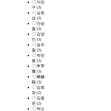
이민
구
(3)
심호
섭
(3)
안승
철
(3)
김양
인
(3)
송우
철
(3)
박진
봉
(3)
申亨
撤
(3)
權赫
鎰
(3)
김희
정
(2)
김용
운
(2)
박소