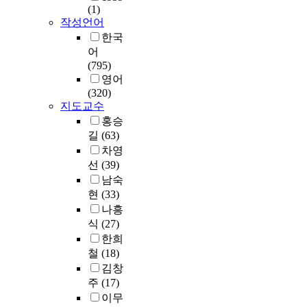
(1)
작성언어
한국
어
(795)
영어
(320)
지도교수
홍승
길
(63)
차영
선
(39)
남숙
현
(33)
나흥
식
(27)
한희
철
(18)
김창
주
(17)
이무