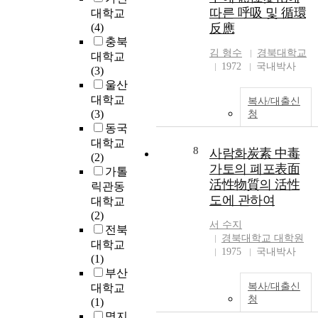
따른 呼吸 및 循環
대학교
(4)
反應
충북
김 형수
경북대학교
대학교
1972
국내박사
(3)
울산
대학교
복사/대출신
(3)
청
동국
대학교
8
사람화炭素 中毒
(2)
가토의 폐포表面
가톨
活性物質의 活性
릭관동
도에 관하여
대학교
(2)
서 수지
전북
경북대학교 대학원
대학교
1975
국내박사
(1)
부산
복사/대출신
대학교
청
(1)
명지