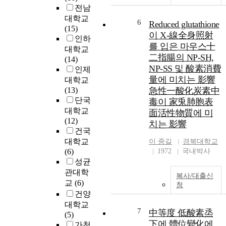
전남
대학교
6
Reduced glutathione
(15)
이 X-線全身照射
인하
를 입은 마우스十
대학교
二指腸의 NP-SH,
(14)
NP-SS 및 酸素消費
인제
量에 미치는 影響
대학교
(13)
急性一酸化炭素中
단국
毒이 家兎肺胞表
대학교
面活性物質에 미
(12)
치는 影響
건국
대학교
이 중길
경북대학교
(6)
1972
국내박사
성균
관대학
복사/대출신
교
(6)
청
건양
대학교
7
中等度 低酸素烝
(5)
下에 體位變化에
가천