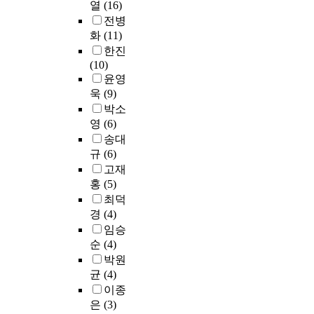
열
(16)
전병
화
(11)
한진
(10)
윤영
욱
(9)
박소
영
(6)
송대
규
(6)
고재
홍
(5)
최덕
경
(4)
임승
순
(4)
박원
균
(4)
이종
은
(3)