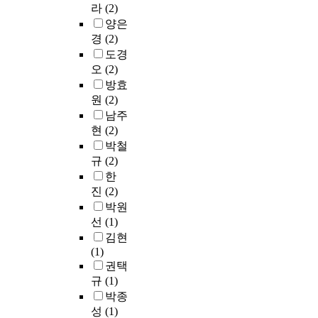
라
(2)
양은
경
(2)
도경
오
(2)
방효
원
(2)
남주
현
(2)
박철
규
(2)
한
진
(2)
박원
선
(1)
김현
(1)
권택
규
(1)
박종
성
(1)