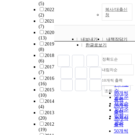
(5)
2022
복사/대출신
(2)
청
2021
(7)
2020
(13)
내보내기
내책장담기
2019
한글로보기
(8)
2018
정확도순
(6)
2017
내림차순
정확도
(7)
2016
순
10개씩 출력
내림차순
(16)
인기도
2015
순
조회
10개씩
(10)
연도순
출력
2014
제목순
20개씩
(4)
저자순
출력
2013
발행기
(20)
30개씩
관순
2012
출력
(19)
50개씩