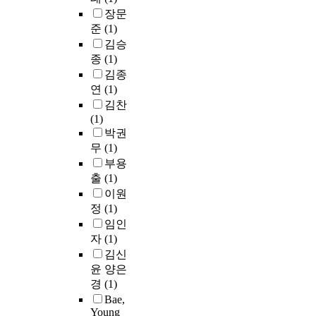
장문
준
(1)
김승
종
(1)
김종
연
(1)
김찬
(1)
박권
무
(1)
부용
출
(1)
이원
정
(1)
임인
자
(1)
김신
윤 양은
경
(1)
Bae,
Young