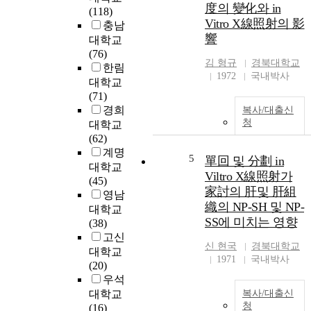
度의 變化와 in
(118)
Vitro X線照射의 影
충남
響
대학교
(76)
김 형규
경북대학교
한림
1972
국내박사
대학교
(71)
경희
복사/대출신
청
대학교
(62)
계명
5
單回 및 分劃 in
대학교
Viltro X線照射가
(45)
家討의 肝및 肝組
영남
織의 NP-SH 및 NP-
대학교
SS에 미치는 영향
(38)
고신
신 현국
경북대학교
대학교
1971
국내박사
(20)
우석
대학교
복사/대출신
청
(16)