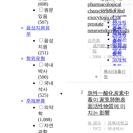
정확도
pharmacological
(608)
순
원문
characteristics and
10개씩 출력
내림차순
인기도
있음
exocytosis of rat
순
조회
(507)
10개씩
prostate
연도순
음성지원유
출력
neuroendocrine cells
제목순
무
20개씩
저자순
음성
김전희
출력
발행기
成均館大學校 大學
지원
30개씩
院
관순
(251)
출력
2004
국내박사
학위유형
50개씩
국내
출력
박사
복사/대출신
100개씩
(590)
청
출력
국내
석사
2
急性一酸化炭素中
(525)
毒이 家兎肺胞表
주제분류
面活性物質에 미
의약
치는 影響
학
(1,088)
유 광수
경북대학교
자연
1972
국내박사
과학