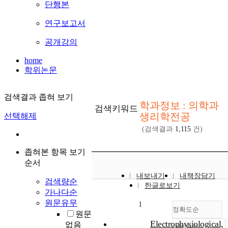
단행본
연구보고서
공개강의
home
학위논문
검색결과 좁혀 보기
학과정보 : 의학과
검색키워드
생리학전공
선택해제
(검색결과
1,115
건)
좁혀본 항목 보기
순서
내보내기
내책장담기
검색량순
한글로보기
가나다순
원문유무
1
정확도순
원문
Electrophysiological,
없음
내림차순