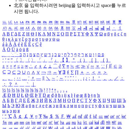
北京 을 입력하시려면
beijing
을 입력하시고 space를 누르
시면 됩니다.
ㅥ
ㅦ
ㅧ
ㅨ
ㅩ
ㅪ
ㅫ
ㅬ
ㅭ
ㅮ
ㅯ
ㅰ
ㅱ
ㅲ
ㅳ
ㅴ
ㅵ
ㅶ
ㅷ
ㅸ
ㅹ
ㅺ
ㅻ
ㅼ
ㅽ
ㅾ
ㅿ
ㆀ
ㆁ
ㆂ
ㆃ
ㆄ
ㆅ
ㆆ
ㆇ
ㆈ
ㆉ
ㆊ
ㆋ
ㆌ
ㆍ
ㆎ
Α
Β
Γ
Δ
Ε
Ζ
Η
Θ
Ι
Κ
Λ
Μ
Ν
Ξ
Ο
Π
Ρ
Σ
Τ
Υ
Φ
Χ
Ψ
Ω
α
β
γ
δ
ε
ζ
η
θ
ι
κ
λ
μ
ν
ξ
ο
π
ρ
σ
τ
υ
φ
χ
ψ
ω
á
à
Á
À
é
è
É
È
ç
Ç
ê
Ä
Ö
Ü
ä
ö
ü
ß
ְ
ֳ
ֲ
ֱ
ָ
ַ
ֵ
ֶ
ִ
ֹ
ּ
ֻ
ׂ
ׁ
ּ
ב
ה
נ
מ
צ
ת
ץ
ש
ד
ג
כ
ע
י
ח
ל
ך
ף
ק
ר
א
ט
ו
ן
ם
פ
‘
’
“
”
〔
〕
〈
〉
「
」
『
』
【
】
＂
（
）
［
］
｛
｝
±
×
÷
≠
≤
≥
∞
∴
♂
♀
∠
⊥
⌒
∂
∇
≡
≒
≪
≫
√
∽
∝
∵
∫
∬
∈
∋
⊆
⊇
⊂
⊃
∪
∩
∧
∨
￢
⇒
⇔
∀
∃
∮
∑
∏
＋
－
＜
＝
＞
、
。
·
‥
…
¨
〃
―
∥
＼
∼
´
～
ˇ
˘
˝
˚
˙
¸
˛
¡
¿
ː
！
＇
，
．
／
：
；
？
＾
＿
｀
｜
½
⅓
⅔
¼
¾
⅛
⅜
⅝
⅞
¹
²
³
⁴
ⁿ
₁
₂
₃
₄
Æ
Ð
Ħ
Ĳ
Ł
Ø
Œ
Þ
Ŧ
Ŋ
æ
đ
ð
ħ
ı
ĳ
ĸ
ŀ
ł
ø
œ
ß
þ
ŧ
ŋ
ŉ
А
Б
В
Г
Д
Е
Ё
Ж
З
И
Й
К
Л
М
Н
О
П
Р
С
Т
У
Ф
Х
Ц
Ч
Ш
Щ
Ъ
Ы
Ь
Э
Ю
Я
а
б
в
г
д
е
ё
ж
з
и
й
к
л
м
н
о
п
р
с
т
у
ф
х
ц
ч
ш
щ
ъ
ы
ь
э
ю
я
′
″
℃
Å
￠
￡
￥
¤
℉
‰
＄
％
Ｆ
￦
㎕
㎖
㎗
ℓ
㎘
㏄
㎣
㎤
㎥
㎦
㎙
㎚
㎛
㎜
㎝
㎞
㎟
㎠
㎡
㎢
㏊
㎍
㎎
㎏
㏏
㎈
㎉
㏈
㎧
㎨
㎰
㎱
㎲
㎳
㎴
㎵
㎶
㎷
㎸
㎹
㎀
㎁
㎂
㎃
㎄
㎺
㎻
㎽
㎾
㎿
㎐
㎑