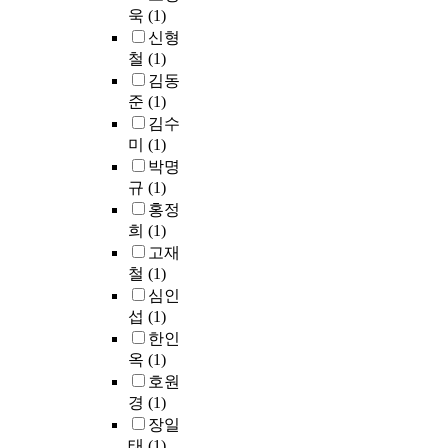
욱
(1)
신형
철
(1)
김동
준
(1)
김수
미
(1)
박명
규
(1)
홍정
희
(1)
고재
철
(1)
심인
섭
(1)
한인
옥
(1)
호원
경
(1)
장일
태
(1)