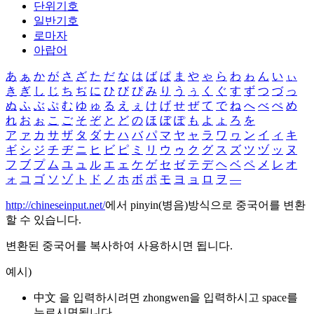
단위기호
일반기호
로마자
아랍어
あ
ぁ
か
が
さ
ざ
た
だ
な
は
ば
ぱ
ま
や
ゃ
ら
わ
ゎ
ん
い
ぃ
き
ぎ
し
じ
ち
ぢ
に
ひ
び
ぴ
み
り
う
ぅ
く
ぐ
す
ず
つ
づ
っ
ぬ
ふ
ぶ
ぷ
む
ゆ
ゅ
る
え
ぇ
け
げ
せ
ぜ
て
で
ね
へ
べ
ぺ
め
れ
お
ぉ
こ
ご
そ
ぞ
と
ど
の
ほ
ぼ
ぽ
も
よ
ょ
ろ
を
ア
ァ
カ
サ
ザ
タ
ダ
ナ
ハ
バ
パ
マ
ヤ
ャ
ラ
ワ
ヮ
ン
イ
ィ
キ
ギ
シ
ジ
チ
ヂ
ニ
ヒ
ビ
ピ
ミ
リ
ウ
ゥ
ク
グ
ス
ズ
ツ
ヅ
ッ
ヌ
フ
ブ
プ
ム
ユ
ュ
ル
エ
ェ
ケ
ゲ
セ
ゼ
テ
デ
ヘ
ベ
ペ
メ
レ
オ
ォ
コ
ゴ
ソ
ゾ
ト
ド
ノ
ホ
ボ
ポ
モ
ヨ
ョ
ロ
ヲ
―
http://chineseinput.net/
에서 pinyin(병음)방식으로 중국어를 변환
할 수 있습니다.
변환된 중국어를 복사하여 사용하시면 됩니다.
예시)
中文 을 입력하시려면
zhongwen
을 입력하시고 space를
누르시면됩니다.