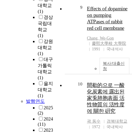
대학교
9
Effects of dopamine
(1)
on pumping
경상
ATPases of rabbit
국립대
red cell membrane
학교
(1)
Chang, We-Gon
강원
慶熙大學校 大學院
대학교
1991
국내석사
(1)
대구
복사/대출신
가톨릭
청
대학교
(1)
을지
10
間歇的으로 一酸
대학교
化炭素에 露出된
(1)
家兎肺胞表面 活
발행연도
性物質의 活性度
2025
에 關한 硏究
(2)
2024
곽 동수
경북대학교
(11)
1972
국내박사
2023