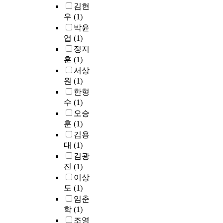
김현
우
(1)
박윤
엽
(1)
정지
훈
(1)
서상
원
(1)
한형
수
(1)
오승
훈
(1)
김용
대
(1)
김광
진
(1)
이상
도
(1)
임춘
학
(1)
조영