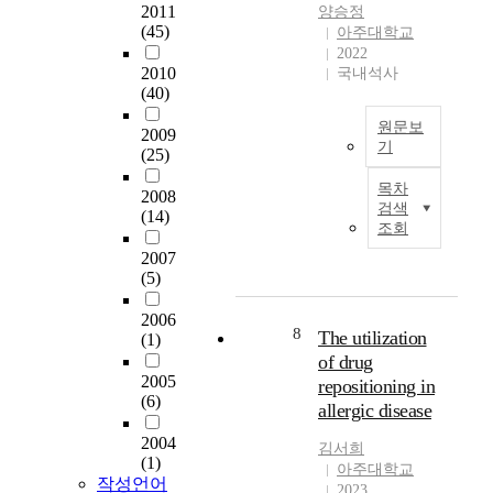
A
2011
양승정
자
n
자
C
s
C
(45)
아주대학교
메
c
세
C
는
)
2022
커
h
불
에
철
를
2010
국내석사
니
e
안
서
(
자
(40)
즘
r
정
우
i
극
은
가
등
리
r
원문보
2009
하
아
달
기
의
는
o
(25)
여
직
려
운
유
n
배
세
불
목차
있
동
전
)
2008
경
포
검색
완
는
기
자
의
(14)
:
내
조회
전
형
능
발
존
알
c
하
태
2007
의
현
적
레
y
지
(5)
이
장
분
지
르
c
만
다
애
석
질
기
l
2006
새
.
가
을
과
질
8
i
The utilization
(1)
로
이
나
사
산
환
c
of drug
운
러
타
용
화
은
A
2005
repositioning in
신
한
나
하
(
환
M
(6)
allergic disease
경
M
는
여
l
경
P
보
B
질
의
i
내
2004
(
김서희
호
은
환
재
p
에
(1)
c
아주대학교
적
세
이
발
i
작성언어
존
A
2023