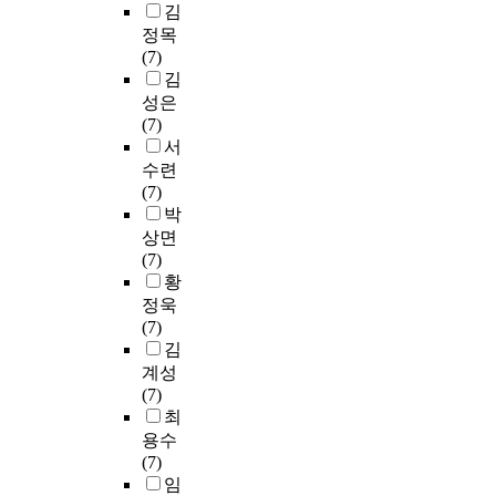
r
김
C
u
조
자
P
져
p
(
i
정목
E
b
변
에
B
있
밝
r
o
n
(7)
P
i
화
돌
에
으
혀
o
v
1
김
O
q
에
연
서
며
지
a
a
(
는
성은
u
의
변
평
반
지
c
l
R
m
(7)
i
해
이
가
응
않
h
b
C
y
서
t
형
가
되
성
았
e
u
A
o
i
수련
광
생
었
이
다
s
m
N
c
n
(7)
이
기
다
높
.
.
i
1
y
a
박
켜
거
을
은
본
D
n
,
t
t
지
상면
나
제
r
연
r
,
D
e
i
는
(7)
신
외
e
구
u
O
S
e
n
시
황
경
한
a
에
g
V
C
n
g
스
독
과
c
정욱
서
s
A
R
h
e
템
성
는
t
(7)
는
r
)
1
a
n
으
물
재
i
김
f
e
알
,
n
z
로
질
v
e
계성
l
레
A
c
y
q
,
발
e
r
(7)
a
르
d
e
m
u
농
이
a
r
최
t
기
a
r
e
e
약
일
l
o
e
용수
마
p
f
s
n
등
어
d
p
d
(7)
우
t
a
k
c
에
난
e
t
t
임
스
7