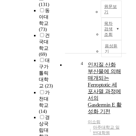
퇴
(131)
)
원문보
화
동
는
기
동
아대
3
물
분
8
학교
목차
모
자
개
(73)
검색
델
비
조회
의
건
에
컨
아
국대
서
(
음성듣
미
학교
신
M
기
노
(69)
경
o
산
대
영
l
4
인지질 산화
으
구가
양
e
부산물에 의해
로
톨릭
적
c
매개되는
이
대학
효
u
루
Ferroptotic 세
교
(23)
과
l
어
포사멸 과정에
를
가
a
진
서의
생
천대
r
n
Gasdermin E 활
성
b
학교
e
한
성화 기전
e
(14)
u
다
a
경
r
이소림
.
c
상국
o
아주대학교 일
그
o
립대
p
반대학원
러
n