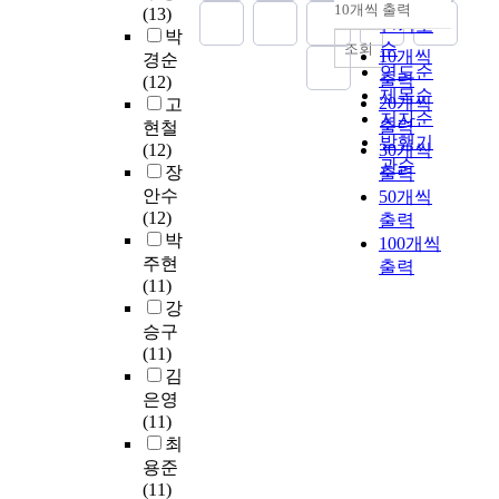
순
형
소
세
도
r
s
형
10개씩 출력
적
(13)
내림차순
E
e
광
인기도
실
트
된
o
p
면
인
박
P
s
의
되
를
다
순
s
조회
o
역
10개씩
신
경순
O
s
꺼
는
통
고
i
연도순
t
글
출력
호
(12)
와
e
짐
것
해
알
s
e
제목순
로
전
20개씩
고
C
n
/
이
유
려
와
n
저자순
불
달
출력
현철
E
t
켜
다
전
져
t
발행기
린
기
(12)
30개씩
P
i
짐
.
자
있
구
i
G
관순
전
장
출력
O
a
시
이
발
다
별
a
(
을
안수
50개씩
는
l
스
것
현
.
되
l
사
활
(12)
출력
p
s
템
의
프
그
는
f
람
성
박
100개씩
r
t
을
원
로
중
특
o
I
화
주현
출력
o
e
통
인
파
에
징
r
g
시
(11)
t
p
하
으
세
을
d
G
켜
강
e
t
여
로
일
포
가
i
)
신
승구
i
o
m
는
의
막
진
s
를
경
(11)
n
d
i
α
상
지
다
c
알
계
김
k
e
R
-
호
질
.
o
레
의
은영
i
g
N
S
분
의
g
v
르
발
(11)
n
r
A
y
석
구
a
e
기
달
최
a
a
를
n
하
성
s
r
질
과
용준
s
d
감
u
여
성
d
i
환
성
(11)
e
e
지
c
선
분
e
n
환