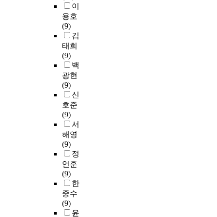
다
세
이
절
l
적
N
B
화
는
i
고
포
용호
한
p
은
)
q
가
것
c
보
주
(9)
다
a
것
-
R
일
으
i
고
의
김
.
t
에
i
T
어
로
e
된
증
태희
E
h
기
n
-
나
잘
n
바
식
(9)
P
w
인
d
P
세
알
c
있
이
백
O
a
하
u
C
포
려
y
으
나
광현
와
y
는
c
R
의
져
i
나
생
(9)
C
(
지
e
과
구
있
n
,
존
신
E
U
아
d
가
조
으
s
아
,
P
호준
P
니
k
확
적
나
a
직
분
O
(9)
P
면
i
인
변
,
v
까
화
는
서
)
M
n
되
화
f
i
지
등
H
.
해영
B
a
었
와
e
n
다
다
D
D
(9)
의
s
고
기
r
g
가
양
A
e
정
t
e
이
능
r
t
형
한
C
u
r
연훈
1
들
손
o
i
사
b
5
b
a
(9)
(
유
실
p
m
람
i
-
i
n
한
P
전
을
t
e
I
o
G
q
s
I
자
유
중수
o
a
g
l
F
u
f
N
의
도
(9)
s
n
G
o
P
i
e
K
발
할
윤
i
d
의
g