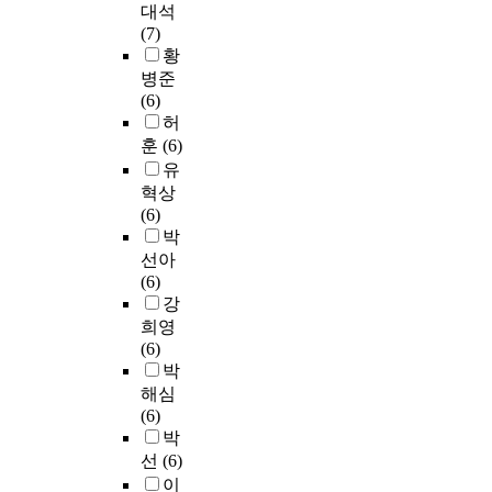
c
n
h
노
환
h
o
o
대석
모
8
t
o
e
출
자
y
s
a
(7)
델
,
o
w
r
되
에
d
i
s
황
에
M
r
n
가
기
서
e
s
p
병준
시
C
-
a
완
때
더
를
과
e
(6)
판
I
2
s
전
문
욱
만
정
c
허
중
P
(
D
히
이
과
들
에
i
인
훈
(6)
1
M
U
분
라
발
어
서
f
주
유
)
E
B
리
고
현
단
축
i
사
혁상
유
F
s
되
추
되
백
적
c
용
(6)
전
2
p
지
정
는
질
되
d
다
박
자
)
l
않
하
것
과
는
i
가
는
선아
의
a
아
고
을
핵
대
s
형
c
(6)
표
y
q
있
확
산
표
e
사
a
강
적
a
u
다
인
의
적
a
람
l
희영
유
c
e
.
할
기
인
s
I
c
(6)
전
r
n
하
수
능
지
e
g
i
박
자
u
c
지
있
을
질
m
G
n
해심
의
c
h
만
었
억
a
제
e
(6)
발
i
e
도
다
제
과
y
제
u
박
현
a
r
파
게
한
산
w
를
r
선
(6)
을
l
의
민
다
다
화
o
투
i
이
증
r
영
성
가
고
부
r