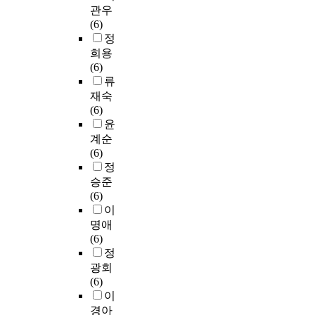
여
n
관우
가
o
향
신
과
알
산
k
하
에
(6)
시
l
을
경
.
려
물
o
여
의
정
킨
e
다
세
H
져
4
n
항
한
희용
다
i
소
포
M
있
-
o
알
신
(6)
.
n
받
소
G
다
h
t
레
호
류
이
p
을
실
A
.
y
h
르
전
러
재숙
r
수
로
1
세
d
e
기
달
한
(6)
o
있
인
포
r
r
효
기
결
윤
t
다
한
M
막
o
d
과
전
과
e
계순
는
P
P
지
x
i
를
을
들
i
(6)
단
D
Z
질
y
s
나
조
은
n
정
점
유
L
의
n
e
타
절
E
s
이
승준
발
1
산
o
a
내
하
P
t
있
(6)
원
A
화
n
s
는
는
O
a
다
이
인
U
에
e
e
지
것
와
b
.
의
C
의
명애
n
s
를
으
C
i
기
(
해
(6)
a
d
검
로
E
l
본
전
0
생
정
l
u
증
알
P
i
연
은
.
성
(
광회
e
하
려
O
z
구
정
8
되
4
(6)
t
고
져
가
a
에
확
0
는
-
이
o
,
있
H
t
서
히
7
산
H
t
경아
항
으