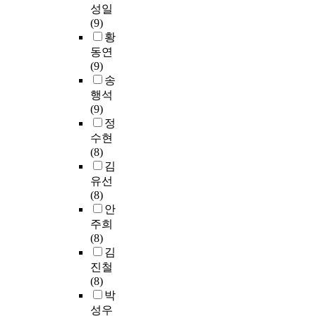
를
t
c
1
현
수
s
성일
c
항
i
발
i
t
)
은
있
맥
(9)
o
알
c
현
n
i
,
을
다
락
황
s
레
a
한
a
o
D
통
고
에
t
동연
르
l
흰
t
n
J
해
알
서
o
(9)
기
p
쥐
i
효
1
검
려
v
송
효
r
의
o
율
,
증
져
G
e
행석
과
o
해
n
이
L
코
있
S
r
(9)
와
c
마
i
낮
e
호
다
D
t
정
그
e
신
s
은
u
트
.
M
h
수현
작
s
경
a
것
c
또
E
e
(8)
용
s
세
n
에
i
(
한
가
t
김
기
를
포
i
기
n
n
동
어
r
전
유선
조
에
n
인
e
=
맥
떤
a
은
(8)
절
서
v
하
-
5
경
방
d
명
안
하
H
e
는
r
7
화
식
i
확
주희
는
D
r
지
i
)
증
으
t
하
(8)
것
A
s
를
c
.
과
로
i
게
김
으
C
e
구
h
M
당
활
o
규
진철
로
5
p
분
r
P
뇨
성
n
명
(8)
알
의
r
하
e
Z
병
화
a
되
박
려
핵
o
기
p
L
그
되
l
지
성우
져
외
c