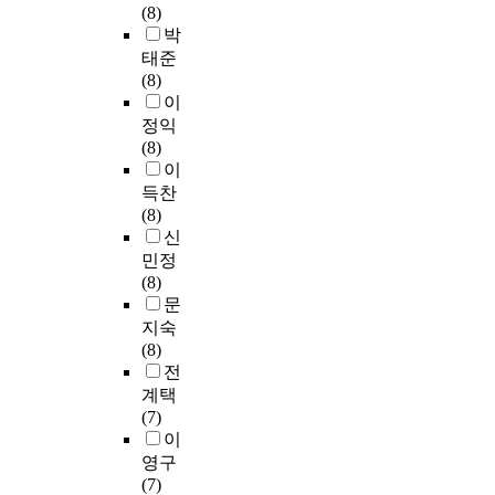
가
e
1
리
어
d
않
(8)
있
수
e
어
a
C
고
포
e
은
박
다
송
s
렵
t
E
암
어
n
상
.
태준
을
s
다
k
N
과
(
o
태
R
(8)
빠
o
.
i
T
같
p
v
이
e
이
르
f
또
n
2
은
o
o
다
g
정익
게
u
한
a
,
다
r
d
.
u
(8)
촉
b
기
s
H
양
e
r
이
l
이
진
i
존
e
M
한
)
u
에
a
득찬
시
q
의
2
G
혈
형
g
연
t
(8)
킨
u
s
(
A
관
성
d
구
o
신
다
i
t
L
1
성
에
e
자
r
민정
.
t
e
R
,
질
관
v
는
o
(8)
결
i
m
R
R
병
여
e
본
f
문
과
n
-
K
A
과
하
l
연
c
지숙
적
a
l
2
C
관
는
o
구
a
(8)
으
t
o
)
G
련
지
p
에
l
전
로
i
o
5
A
이
는
m
서
c
계택
,
o
p
가
P
있
아
e
난
i
(7)
E
n
구
지
1
다
직
n
황
n
이
P
.
조
의
S
고
명
t
알
e
영구
O
D
는
유
N
알
확
a
부
u
(7)
와
e
구
전
R
려
히
p
민