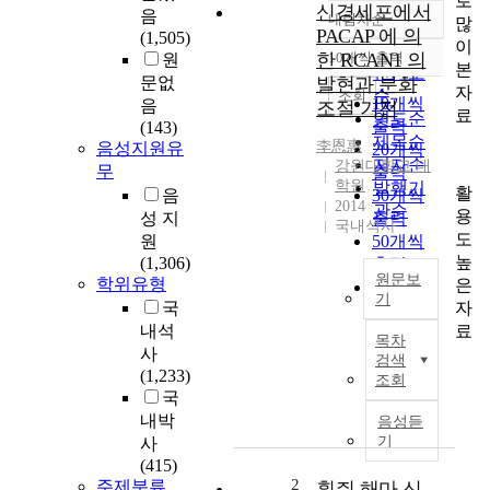
로
신경세포에서
음
내림차순
많
정확도
PACAP 에 의
(1,505)
이
순
한 RCAN1 의
10개씩 출력
원
내림차순
본
인기도
문없
발현과 분화
자
순
조회
10개씩
음
조절 기전
료
연도순
출력
(143)
제목순
李恩惠
음성지원유
20개씩
저자순
강원대학교 대
무
출력
학원
발행기
활
음
30개씩
2014
관순
용
성 지
출력
국내석사
도
원
50개씩
높
(1,306)
출력
원문보
학위유형
은
100개씩
기
자
국
출력
P
료
내석
목차
i
사
검색
t
(1,233)
조회
u
국
i
내박
음성듣
t
기
사
a
(415)
r
2
주제분류
흰쥐 해마 신