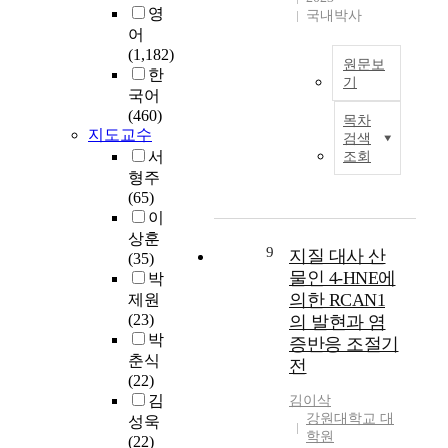
,
포
다
을
d
재
영
M
국내박사
신
내
.
예
p
하
어
P
경
에
P
측
e
는
(1,182)
)
영
원문보
존
D
할
r
물
한
양
기
양
재
의
수
o
질
국어
을
적
하
병
x
B
들
(460)
증
목차
약
는
리
있
i
a
에
지도교수
가
검색
물
생
학
는
d
c
대
시
서
조회
로
체
적
유
a
k
한
키
형주
제
분
인
전
t
g
과
며
(65)
안
자
특
자
i
r
민
증
이
된
를
징
시
o
o
한
가
상훈
다
감
으
그
n
u
면
9
지질 대사 산
된
(35)
.
지
로
니
)
n
역
c
물인 4-HNE에
박
이
하
는
처
에
d
반
A
의한 RCAN1
제원
연
는
중
를
의
응
M
(23)
의 발현과 염
구
데
뇌
조
해
D
(
P
박
증반응 조절기
는
주
흑
사
유
r
알
에
춘식
E
전
로
색
하
도
u
레
의
(22)
P
사
질
였
되
g
르
존
김
김이삭
O
용
치
다
는
r
기
적
강원대학교 대
성욱
와
되
밀
재
e
반
인
학원
(22)
C
고
부
발
조
p