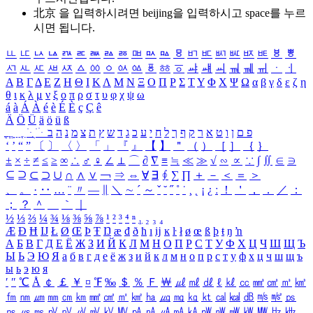
北京 을 입력하시려면
beijing
을 입력하시고 space를 누르
시면 됩니다.
ㅥ
ㅦ
ㅧ
ㅨ
ㅩ
ㅪ
ㅫ
ㅬ
ㅭ
ㅮ
ㅯ
ㅰ
ㅱ
ㅲ
ㅳ
ㅴ
ㅵ
ㅶ
ㅷ
ㅸ
ㅹ
ㅺ
ㅻ
ㅼ
ㅽ
ㅾ
ㅿ
ㆀ
ㆁ
ㆂ
ㆃ
ㆄ
ㆅ
ㆆ
ㆇ
ㆈ
ㆉ
ㆊ
ㆋ
ㆌ
ㆍ
ㆎ
Α
Β
Γ
Δ
Ε
Ζ
Η
Θ
Ι
Κ
Λ
Μ
Ν
Ξ
Ο
Π
Ρ
Σ
Τ
Υ
Φ
Χ
Ψ
Ω
α
β
γ
δ
ε
ζ
η
θ
ι
κ
λ
μ
ν
ξ
ο
π
ρ
σ
τ
υ
φ
χ
ψ
ω
á
à
Á
À
é
è
É
È
ç
Ç
ê
Ä
Ö
Ü
ä
ö
ü
ß
ְ
ֳ
ֲ
ֱ
ָ
ַ
ֵ
ֶ
ִ
ֹ
ּ
ֻ
ׂ
ׁ
ּ
ב
ה
נ
מ
צ
ת
ץ
ש
ד
ג
כ
ע
י
ח
ל
ך
ף
ק
ר
א
ט
ו
ן
ם
פ
‘
’
“
”
〔
〕
〈
〉
「
」
『
』
【
】
＂
（
）
［
］
｛
｝
±
×
÷
≠
≤
≥
∞
∴
♂
♀
∠
⊥
⌒
∂
∇
≡
≒
≪
≫
√
∽
∝
∵
∫
∬
∈
∋
⊆
⊇
⊂
⊃
∪
∩
∧
∨
￢
⇒
⇔
∀
∃
∮
∑
∏
＋
－
＜
＝
＞
、
。
·
‥
…
¨
〃
―
∥
＼
∼
´
～
ˇ
˘
˝
˚
˙
¸
˛
¡
¿
ː
！
＇
，
．
／
：
；
？
＾
＿
｀
｜
½
⅓
⅔
¼
¾
⅛
⅜
⅝
⅞
¹
²
³
⁴
ⁿ
₁
₂
₃
₄
Æ
Ð
Ħ
Ĳ
Ł
Ø
Œ
Þ
Ŧ
Ŋ
æ
đ
ð
ħ
ı
ĳ
ĸ
ŀ
ł
ø
œ
ß
þ
ŧ
ŋ
ŉ
А
Б
В
Г
Д
Е
Ё
Ж
З
И
Й
К
Л
М
Н
О
П
Р
С
Т
У
Ф
Х
Ц
Ч
Ш
Щ
Ъ
Ы
Ь
Э
Ю
Я
а
б
в
г
д
е
ё
ж
з
и
й
к
л
м
н
о
п
р
с
т
у
ф
х
ц
ч
ш
щ
ъ
ы
ь
э
ю
я
′
″
℃
Å
￠
￡
￥
¤
℉
‰
＄
％
Ｆ
￦
㎕
㎖
㎗
ℓ
㎘
㏄
㎣
㎤
㎥
㎦
㎙
㎚
㎛
㎜
㎝
㎞
㎟
㎠
㎡
㎢
㏊
㎍
㎎
㎏
㏏
㎈
㎉
㏈
㎧
㎨
㎰
㎱
㎲
㎳
㎴
㎵
㎶
㎷
㎸
㎹
㎀
㎁
㎂
㎃
㎄
㎺
㎻
㎽
㎾
㎿
㎐
㎑