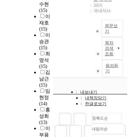
a
.
m
C
으
t
a
수현
에
2015
n
s
하
p
환
로
h
l
(15)
서
국내석사
f
e
지
a
자
생
)
o
이
건
l
5
만
c
로
성
의
t
재호
강
u
원문보
(
기
t
부
되
한
o
(15)
헌
x
기
H
존
a
터
는
형
f
이
혈
를
D
U
의
,
두
활
태
a
승관
자
유
목차
A
b
M
S
가
성
로
t
(15)
들
검색
도
C
i
B
N
지
산
,
t
최
의
조회
함
5
q
은
p
의
소
a
e
모
영석
으
)
u
한
c
독
에
p
n
음성듣
듬
(15)
로
의
i
가
)
립
의
o
t
기
혈
김
써
새
t
지
의
적
해
p
i
장
남근
c
로
n
형
도
인
산
t
o
으
(15)
a
운
a
광
파
전
화
o
n
로
임
l
내보내기
역
t
탐
민
사
적
s
d
부
현정
c
내책장담기
할
i
침
성
체
스
i
u
터
(14)
i
한글로보기
을
o
만
신
분
트
s
e
분
홍
u
제
n
사
경
석
레
나
t
리
성회
m
정확도순
시
i
용
세
데
스
n
o
된
(13)
에
한
s
하
포
이
가
e
i
다
이
의
내림차순
다
정확도
a
여
의
터
유
c
t
가
존
부용
.
n