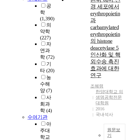
y
공
경 세포에서
a
학
erythropoietin
d
(1,390)
과
e
의
carbamylated
n
약학
erythropoietin
y
(227)
의 histone
l
자
deacetylase 5
a
연과
t
인산화 및 핵
학
(72)
e
외수송 촉진
기
c
효과에 대한
타
(20)
y
연구
농
c
수해
l
조혜령
양
(7)
a
한양대학교 의
사
s
생명공학전문
대학원
e
회과
2016
-
학
(4)
국내석사
a
수여기관
c
아
t
원문보
주대
i
기
학교