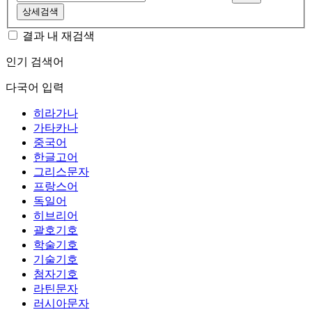
상세검색
결과 내 재검색
인기 검색어
다국어 입력
히라가나
가타카나
중국어
한글고어
그리스문자
프랑스어
독일어
히브리어
괄호기호
학술기호
기술기호
첨자기호
라틴문자
러시아문자