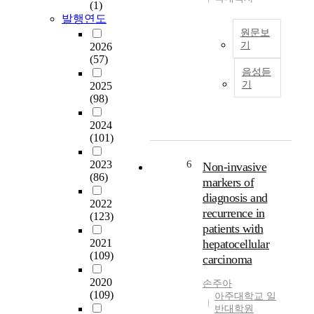
(1)
된
로
r
자
발행연도
다
써
r
염
원문보
.
보
o
기
기
2026
혈
통
p
서
(57)
전
은
P
t
열
음성듣
성
s
a
o
로
기
2025
위
t
r
t
부
(98)
험
e
k
i
터
이
m
i
c
2024
전
없
-
n
세
(101)
사
는
l
s
포
된
c
o
o
사
2023
6
Non-invasive
다
a
o
n
멸
(86)
markers of
.
r
p
'
과
P
diagnosis and
b
구
2022
s
정
A
recurrence in
a
(123)
조
d
에
C
patients with
m
로
i
서
A
2021
hepatocellular
y
,
s
의
P
(109)
l
carcinoma
한
e
는
a
쪽
a
G
뇌
2020
손주아
t
끝
s
a
하
(109)
아주대학교 일
e
에
e
s
수
반대학원
d