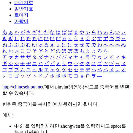
단위기호
일반기호
로마자
아랍어
あ
ぁ
か
が
さ
ざ
た
だ
な
は
ば
ぱ
ま
や
ゃ
ら
わ
ゎ
ん
い
ぃ
き
ぎ
し
じ
ち
ぢ
に
ひ
び
ぴ
み
り
う
ぅ
く
ぐ
す
ず
つ
づ
っ
ぬ
ふ
ぶ
ぷ
む
ゆ
ゅ
る
え
ぇ
け
げ
せ
ぜ
て
で
ね
へ
べ
ぺ
め
れ
お
ぉ
こ
ご
そ
ぞ
と
ど
の
ほ
ぼ
ぽ
も
よ
ょ
ろ
を
ア
ァ
カ
サ
ザ
タ
ダ
ナ
ハ
バ
パ
マ
ヤ
ャ
ラ
ワ
ヮ
ン
イ
ィ
キ
ギ
シ
ジ
チ
ヂ
ニ
ヒ
ビ
ピ
ミ
リ
ウ
ゥ
ク
グ
ス
ズ
ツ
ヅ
ッ
ヌ
フ
ブ
プ
ム
ユ
ュ
ル
エ
ェ
ケ
ゲ
セ
ゼ
テ
デ
ヘ
ベ
ペ
メ
レ
オ
ォ
コ
ゴ
ソ
ゾ
ト
ド
ノ
ホ
ボ
ポ
モ
ヨ
ョ
ロ
ヲ
―
http://chineseinput.net/
에서 pinyin(병음)방식으로 중국어를 변환
할 수 있습니다.
변환된 중국어를 복사하여 사용하시면 됩니다.
예시)
中文 을 입력하시려면
zhongwen
을 입력하시고 space를
누르시면됩니다.