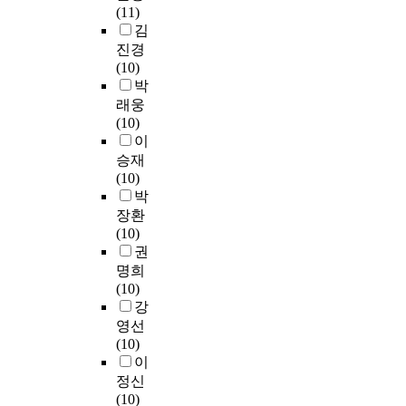
정
t
,
e
M
c
동
t
환
(11)
의
위
h
이
a
G
i
안
i
을
김
부
치
e
약
n
A
d
c
n
호
진경
신
인
u
한
d
1
는
a
g
전
(10)
수
S
b
밝
t
,
활
s
d
시
박
질
e
i
기
e
M
성
p
r
키
래웅
의
r
q
가
n
P
산
a
u
는
(10)
갈
2
u
감
s
Z
소
s
g
치
이
색
5
i
지
i
L
에
e
s
료
세
승재
9
t
하
n
1
의
-
a
효
포
(10)
와
i
려
h
,
해
3
n
과
종
박
S
n
고
o
서
에
d
(
에
장환
e
-
하
m
R
영
d
항
서
(10)
r
p
는
o
A
향
의
u
알
부
권
4
r
m
l
C
을
해
e
레
터
명희
9
o
i
o
G
받
절
t
르
유
(10)
8
t
R
g
A
기
단
o
기
래
강
의
e
N
u
P
쉬
되
i
효
된
영선
인
a
A
e
1
우
어
t
과
P
(10)
산
s
의
(
S
며
활
s
)
C
이
화
o
발
P
N
결
성
e
가
1
정신
를
m
현
T
R
국
화
f
있
2
(10)
조
a
이
E
P
산
되
f