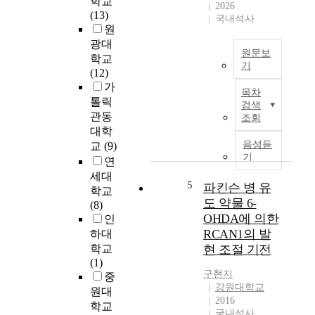
학교
e
2026
나
,
(13)
국내석사
p
,
M
원
e
E
B
광대
t
P
원문보
)
학교
i
기
O
은
(12)
d
의
짧
인
가
e
목차
임
은
지
톨릭
로
검색
상
o
질
관동
써
조회
적
l
산
대학
사
사
i
화
음성듣
교
(9)
람
용
g
부
기
의
연
은
o
산
경
세대
혈
n
물
5
파킨슨 병 유
우
학교
전
u
에
도 약물 6-
A
(8)
성
c
의
D
OHDA에 의한
인
위
l
해
C
RCAN1의 발
하대
험
e
매
Y
학교
현 조절 기전
에
o
개
A
(1)
의
t
되
P
구현지
중
해
i
는
1
강원대학교
원대
제
d
F
유
2016
학교
한
e
e
국내석사
전