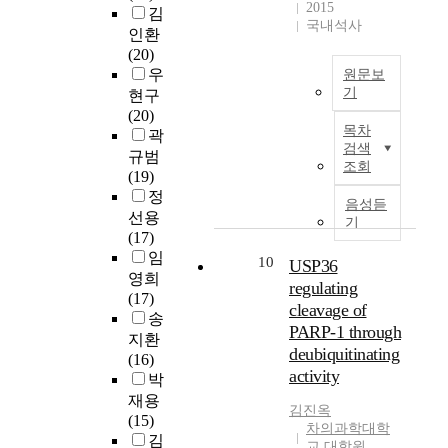
응
신
2015
김
E
,
(
관
절
o
)
국내석사
호
인환
P
m
S
련
된
s
으
전
(20)
O
i
u
유
세
i
로
달
우
원문보
의
R
b
전
포
t
인
기
기
현구
작
N
s
자
사
i
하
전
(20)
용
A
t
후
살
(
o
여
을
목차
곽
에
의
a
보
아
r
n
발
활
검색
h
규범
발
n
들
있
e
i
생
조회
성
i
(19)
현
t
은
는
g
n
한
화
s
정
을
i
간
생
u
g
다
음성듣
시
t
선용
감
a
절
물
l
h
기
고
키
o
(17)
지
N
제
체
a
a
알
고
n
임
하
i
술
에
t
s
10
려
USP36
,
e
는
영희
g
을
서
e
a
져
regulating
c
d
데
(17)
r
시
외
d
t
있
a
cleavage of
e
도
송
a
행
부
c
t
다
l
PARP-1 through
a
많
p
한
적
지환
e
r
.
c
deubiquitinating
c
이
a
.
또
(16)
l
a
과
i
activity
e
사
r
-
는
박
l
c
거
u
t
용
s
내
d
재용
t
연
m
김진옥
y
된
c
H
부
e
(15)
e
구
의
차의과학대학
l
다
o
C
적
a
김
d
들
교 대학원
i