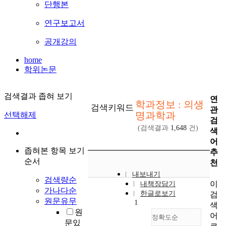
단행본
연구보고서
공개강의
home
학위논문
검색결과 좁혀 보기
연
학과정보 : 의생
검색키워드
관
명과학과
선택해제
검
(검색결과
1,648
건)
색
어
좁혀본 항목 보기
추
순서
천
내보내기
검색량순
이
내책장담기
가나다순
한글로보기
검
원문유무
1
색
원
어
정확도순
문있