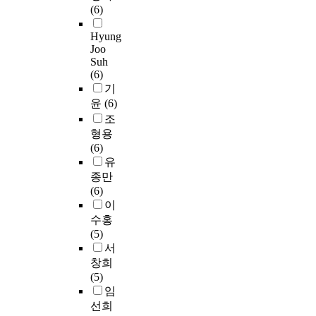
D
i
는
알
,
화
N
h
(6)
알
며
A
o
이
려
9
물
E
e
레
사
C
n
러
진
5
중
Hyung
)
i
르
람
5
.
Joo
한
바
%
에
이
n
기
의
Suh
의
T
단
가
C
한
G
t
효
2
(6)
인
h
점
없
I
예
S
e
과
1
기
산
e
을
다
=
로
D
r
를
번
윤
(6)
화
s
극
.
0
4
M
d
나
염
조
조
e
복
P
.
-
E
e
타
색
절
s
형용
하
D
6
h
의
p
내
체
을
y
(6)
기
연
8
y
시
e
는
에
통
s
유
위
구
1
d
스
n
면
위
해
t
해
종만
에
-
r
테
d
역
치
M
e
두
(6)
이
0
o
인
e
학
하
E
m
가
이
용
.
x
잔
n
적
고
F
s
지
되
8
y
수홍
기
c
인
있
2
m
형
는
9
n
(5)
를
e
기
어
표
a
광
6
9
o
서
a
전
다
적
i
탐
-
)
n
표
창희
n
을
운
유
n
침
h
H
e
적
(5)
d
규
증
전
t
을
y
C
n
하
임
s
명
후
자
a
이
d
C
a
여
i
선희
하
군
의
i