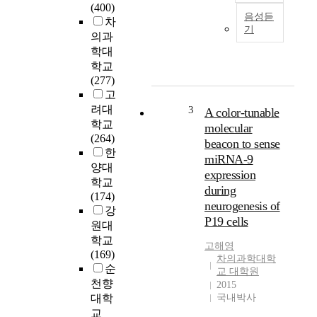
v
(400)
E
a
음성듣
차
r
기
t
의과
y
i
t
학대
n
h
학교
g
r
(277)
p
o
고
o
p
려대
3
A color-tunable
l
o
학교
molecular
y
i
(264)
beacon to sense
p
e
한
miRNA-9
e
t
양대
p
expression
i
학교
t
during
n
(174)
i
neurogenesis of
(
강
d
P19 cells
E
원대
e
P
학교
(
고해영
O
(169)
P
차의과학대학
)
순
A
교 대학원
는
천향
2015
C
신
대학
국내박사
A
경
교
P