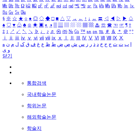
㎒
㎓
㎔
Ω
㏀
㏁
㎊
㎋
㎌
㏖
㏅
㎭
㎮
㎯
㏛
㎩
㎪
㎫
㎬
㏝
㏐
㏓
㏃
㏉
㏜
㏆
§
※
☆
★
○
●
◎
◇
◆
□
■
△
▽
→
←
↑
↓
↔
〓
◁
◀
▷
▶
♤
♠
♡
♥
♧
♣
⊙
◈
▣
◐
◑
▒
▤
▥
▨
▧
▦
▩
♨
☏
☎
☜
☞
¶
†
‡
↕
↗
↙
↖
↘
♭
♩
♪
♬
㉿
㈜
№
㏇
™
㏂
㏘
℡
＃
＆
＊
＠
ª
º
ⅰ
ⅱ
ⅲ
ⅳ
ⅴ
ⅵ
ⅶ
ⅷ
ⅸ
ⅹ
Ⅰ
Ⅱ
Ⅲ
Ⅳ
Ⅴ
Ⅵ
Ⅶ
Ⅷ
Ⅸ
Ⅹ
ا
ب
ت
ث
ج
ح
خ
د
ذ
ر
ز
س
ش
ص
ض
ط
ظ
ع
غ
ف
ق
ک
ل
م
ن
ه
و
ی
닫기
통합검색
국내학술논문
학위논문
해외학술논문
학술지