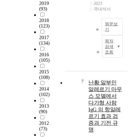
는
(
d
2019
체
2023
e
형
P
e
(93)
국내석사
전
r
광
D
r
엽
y
탐
)
m
2018
에
원문보
t
침
는
i
(123)
서
기
h
과
신
n
a
r
다
2017
경
C
E
d
목차
o
(134)
른
퇴
h
활
e
검색
p
한
행
a
성
조회
n
2016
o
쪽
성
p
화
y
(105)
i
에
질
t
기
l
e
는
환
e
전
a
2015
t
그
으
r
t
(108)
i
형
로
1
F
7
난황 알부민
e
n
광
떨
i
e
2014
알레르기 마우
c
(
을
림
n
r
(102)
y
스 모델에서
C
끌
,
s
r
c
다가형 사람
E
수
근
i
o
2013
l
IgG 의 항알레
P
있
육
l
p
(90)
a
르기 효과 검
O
는
의
i
t
s
)
증과 기전 규
q
2012
경
c
o
e
의
(73)
u
명
직
o
s
(
분
e
,
H
i