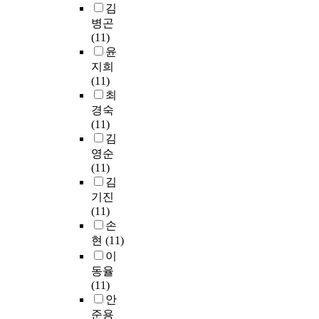
숙
김
D
d
하
l
정
인
r
g
자
에
(
병곤
i
게
e
되
p
m
n
들
중
P
(11)
s
되
i
었
o
i
e
에
요
K
윤
p
는
n
다
l
n
w
게
한
D
e
지희
데
,
다
y
E
i
정
역
)
n
(11)
,
P
섯
u
(
n
맥
할
의
s
최
이
a
개
n
G
d
혹
을
존
a
경
경숙
r
의
s
S
i
은
하
적
b
우
(11)
k
후
a
D
c
피
는
경
l
형
김
i
보
t
M
a
하
것
로
e
광
n
유
u
영순
E
t
주
으
를
p
의
,
전
r
(11)
)
i
사
로
통
r
밝
P
자
a
김
는
o
로
알
해
o
기
h
.
t
a
기진
n
투
려
,
t
가
o
,
e
p
(11)
s
여
져
H
e
약
s
C
d
o
손
f
시
있
D
i
하
p
E
f
p
o
현
(11)
,
다
A
n
게
h
N
a
t
r
이
알
.
C
s
나
a
T
t
o
e
레
동율
또
5
v
타
t
2
t
s
x
르
(11)
한
의
i
날
a
,
y
i
i
기
안
,
특
a
때
s
H
a
s
s
질
준용
쥐