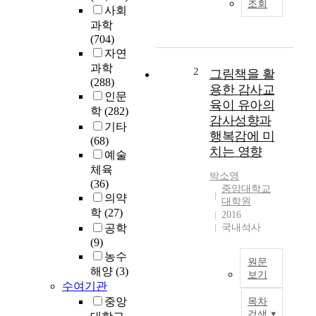
조회
사회
r
과학
e
(704)
p
자연
a
과학
r
2
그림책을 활
(288)
a
용한 감사교
인문
t
육이 유아의
학
(282)
i
감사성향과
o
기타
행복감에 미
n
(68)
치는 영향
f
예술
o
체육
박소영
r
(36)
중앙대학교
t
의약
대학원
h
학
(27)
2016
e
공학
국내석사
f
(9)
u
농수
원문
t
해양
(3)
보기
u
수여기관
T
r
중앙
목차
h
e
검색