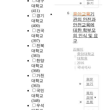
대구
c
i
적
e
듣기
의
대학교
t
a
은
c
공
(411)
u
l
유
t
6
유아교육
기
교
경기
r
s
아
s
관의 안전과
육
e
대학교
u
교
o
안전교육에
화
b
(400)
r
육
f
를
대한 학부모
o
건국
v
현
s
위
의 인식 및 요
o
대학교
i
장
m
한
k
(397)
구
v
에
o
정
o
전북
a
서
k
책
김혜미
n
l
대학교
지
i
방
중앙대학교
c
s
(383)
속
n
대학원
향
h
k
한양
가
g
2016
을
i
i
대학교
능
p
국내석사
결
l
l
(368)
발
r
정
d
l
가천
전
e
함
r
원문
.
대학교
지
v
에
보기
e
I
(363)
향
e
있
n
n
본
국민
환
n
어
목차
’
e
연
대학교
경
t
검색
기
s
a
구
(348)
교
i
조회
초
g
r
에
우석
육
o
자
r
l
서