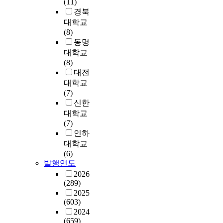
기
p
(11)
i
유
d
분
r
응
a
는
도
i
경북
n
치
.
류
o
과
n
어
에
n
g
대학교
원
할
a
정
t
떠
있
t
w
(8)
교
R
수
c
을
i
한
는
e
e
동명
사
e
있
t
B
l
가
A
r
r
대학교
1
s
는
i
e
e
?
어
v
e
(8)
0
e
키
v
r
E
린
i
e
대전
9
a
워
e
r
d
이
이
e
x
대학교
명
r
드
l
y
u
를
집
w
a
(7)
이
c
로
y
의
c
위
의
w
m
신한
였
h
검
e
문
a
해
만
i
i
대학교
고
Q
색
x
화
t
연
5
t
n
(7)
,
u
하
p
적
i
구
세
h
e
인하
유
e
였
l
응
o
자
하
m
d
대학교
아
s
다
o
전
n
는
늘
o
.
(6)
교
t
.
r
략
I
서
반
t
T
발행연도
육
i
2
e
이
n
울
에
h
h
2026
공
o
0
a
론
s
특
서
e
e
(289)
교
n
1
n
과
t
별
2
r
r
2025
육
1
0
d
O
i
시
0
s
e
(603)
화
.
년
c
b
t
와
1
o
f
2024
에
H
과
o
e
u
경
5
f
(659)
o