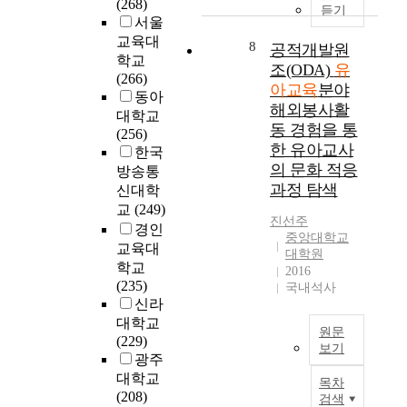
을
(268)
h
세
g
하
듣기
선
s
위
서울
e
계
i
고
방
.
해
교육대
i
적
t
8
유
공적개발원
향
T
다
학교
r
으
a
아
을
조(ODA)
유
o
음
(266)
h
로
l
교
모
e
아교육
분야
과
동아
a
화
-
육
색
x
해외봉사활
같
대학교
p
두
b
기
해
a
동 경험을 통
은
(256)
p
가
a
관
가
m
한 유아교사
연
한국
i
되
s
의
는
i
구
의 문화 적응
n
고
방송통
e
안
협
n
문
과정 탐색
e
있
신대학
d
전
력
e
제
s
는
p
교
(249)
사
적
t
를
진선주
s
S
l
고
경인
실
h
중앙대학교
설
a
T
a
및
교육대
행
e
대학원
정
s
E
y
안
연
학교
e
2016
하
w
A
—
전
구
(235)
f
국내석사
였
e
M
w
교
과
신라
f
다
l
교
h
육
정
대학교
e
1
원문
l
육
i
에
과
(229)
c
)
보기
p
을
c
대
그
광주
t
유
r
유
h
본
해
의
s
대학교
목차
아
o
아
a
연
서
미
o
(208)
검색
교
p
교