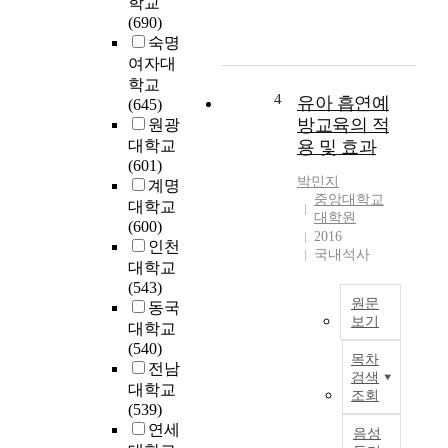
r
학교
는
e
n
(690)
유
x
e
숙명
아
a
r
여자대
교
m
s
학교
육
4
i
유아 흡연예
'
(645)
공
n
d
방교육의 적
원광
교
e
i
대학교
용 및 효과
육
i
g
(601)
화
n
i
박민지
계명
에
f
중앙대학교
t
대학교
관
대학원
l
a
(600)
한
2016
u
l
인천
국내석사
공
e
c
대학교
·
n
o
(543)
사
c
m
원문
동국
립
e
p
보기
대학교
유
s
e
T
(540)
치
o
목차
t
h
전남
원
검색
f
e
i
대학교
교
조회
g
n
s
(539)
사
r
c
s
연세
음성
와
a
y
t