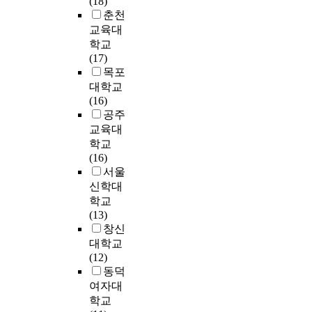
(18)
h
로
s
다
r
유
을
e
o
·
춘천
q
S
s
.
r
아
진
b
l
경
교육대
u
T
i
e
교
단
o
e
기
학교
e
E
n
이
d
육
하
o
r
도
(17)
s
M
w
와
f
기
였
k
’
에
목포
t
,
h
같
r
관
으
s
s
위
i
S
대학교
i
은
o
의
며
t
p
치
o
T
(16)
c
연
m
안
,
h
e
한
n
E
공주
h
구
C
전
여
r
r
공
s
A
교육대
y
목
o
과
기
o
c
립
a
M
o
적
n
학교
안
에
u
e
유
r
,
u
에
v
(16)
전
서
g
p
치
e
또
n
따
e
서울
교
얻
h
t
원
e
는
g
라
n
신학대
육
은
f
i
교
s
S
c
유
t
에
학교
결
o
o
사
t
T
h
아
i
대
(13)
과
c
n
1
a
E
i
교
o
한
창신
에
u
o
0
b
A
l
사
n
학
대학교
기
s
f
2
l
M
d
들
a
부
(12)
초
g
s
명
i
접
r
의
l
모
동덕
하
r
m
,
s
근
e
문
I
의
여
o
여자대
o
사
h
으
n
화
n
요
경
u
학교
k
립
e
로
p
적
f
구