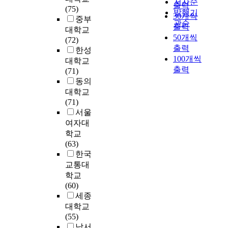
가
i
저자순
w
출력
사
a
향
(75)
b
해
t
전
?
g
l
발행기
30개씩
와
p
을
중부
l
외
h
교
a
e
관순
교
출력
p
분
i
봉
e
대학교
육
둘
t
d
육
50개씩
l
석
s
사
s
(72)
에
째
e
g
행
출력
i
하
h
활
i
한성
대
,
t
e
정
100개씩
e
여
e
동
s
대학교
한
지
h
,
가
d
두
출력
d
이
c
(71)
만
속
e
s
의
t
나
i
갖
o
동의
족
가
s
m
인
o
라
t
는
n
도
대학교
능
t
o
식
a
의
s
의
s
를
(71)
발
y
k
은
n
학
e
미
i
높
서울
전
l
i
어
a
문
l
를
s
일
여자대
지
e
n
떠
c
적
f
탐
t
수
향
s
학교
g
한
t
,
a
색
s
있
환
o
(63)
a
가
u
교
s
하
o
는
경
f
한국
t
?
a
육
a
는
f
방
교
m
교통대
t
3
l
적
c
것
a
안
육
o
i
학교
)
s
측
o
을
n
을
의
t
t
(60)
유
c
면
r
목
u
모
활
h
u
세종
아
e
에
e
적
n
색
성
e
d
대학교
교
n
서
e
으
d
해
화
r
e
(55)
육
e
시
d
로
e
보
를
s
o
남서