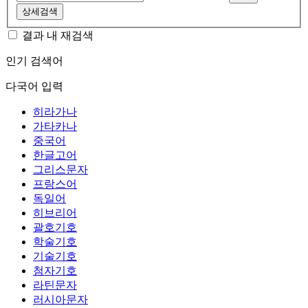
상세검색
결과 내 재검색
인기 검색어
다국어 입력
히라가나
가타카나
중국어
한글고어
그리스문자
프랑스어
독일어
히브리어
괄호기호
학술기호
기술기호
첨자기호
라틴문자
러시아문자