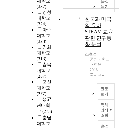
의
대학교
n
음성
료
a
y
는
활
(337)
e
듣기
로
t
c
유
성
경성
d
반
i
h
아
화
대학교
7
u
한국과 미국
영
t
i
교
를
(324)
c
의 유아
되
u
l
육
위
아주
a
STEAM 교육
는
d
d
기
해
t
대학교
관련 연구동
데
e
h
관
환
i
(323)
연
향 분석
d
o
의
경
o
경희
구
i
o
학
교
n
대학교
조현정
의
s
d
부
육
o
(313)
중앙대학교
목
p
e
모
에
n
충북
대학원
적
o
d
대
대
p
2016
대학교
이
s
u
상
한
국내석사
r
(287)
있
i
c
안
문
e
군산
다
t
a
전
제
s
대학교
.
원문
i
t
교
인
c
(277)
보기
본
o
i
육
식
h
성균
연
n
본
o
실
을
o
관대학
목차
구
a
연
n
태
토
o
검색
교
(273)
의
n
구
,
를
대
l
조회
충남
목
d
는
d
분
로
e
적
대학교
t
전
i
석
개
음성
r