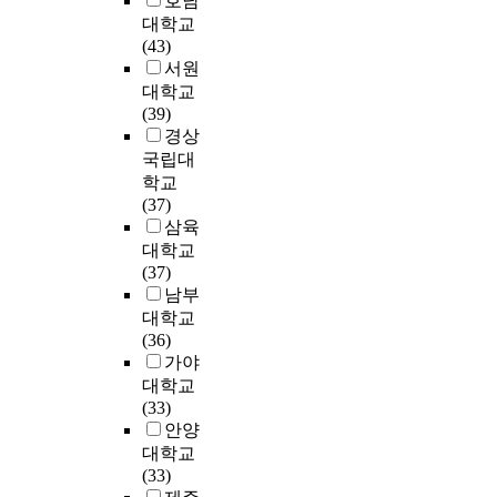
호남
l
사
r
제
는
c
z
와
o
술
대학교
p
들
e
는
어
t
e
교
n
연
(43)
l
의
n
다
떠
u
d
육
.
구
서원
a
문
t
음
한
r
.
행
정
y
화
s
대학교
과
가
e
M
정
T
보
,
적
’
(39)
같
?
b
o
가
o
서
i
응
p
경상
다
o
r
의
a
비
n
과
e
국립대
.
본
o
e
인
c
스
t
정
r
학교
연
k
o
식
h
(
h
이
c
첫
(37)
구
s
v
은
i
R
i
자
e
째
삼육
자
a
e
어
e
I
s
신
p
,
대학교
는
n
r
떠
v
S
c
의
t
유
(37)
환
d
,
한
e
S
o
정
i
아
남부
경
t
t
가
t
)
n
체
o
교
교
h
대학교
h
?
h
,
t
성
n
육
육
e
(36)
e
본
i
미
e
과
a
기
에
i
가야
c
연
s
국
x
유
f
관
대
r
대학교
h
구
p
의
t
아
t
의
한
p
(33)
a
의
u
P
,
교
e
안
관
e
안양
n
대
r
r
r
사
r
전
심
r
g
대학교
상
p
o
e
로
t
과
을
c
e
(33)
은
o
Q
f
의
h
안
가
e
s