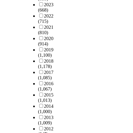
관
o
2
m
r
t
기
년
c
2023
r
한
w
0
b
g
i
도
(668)
4
h
e
교
w
1
i
의
o
에
2022
월
i
,
사
o
6
n
U
n
(715)
소
초
l
t
와
u
년
e
-
s
2021
재
~
d
h
교
l
4
(810)
v
c
(
하
2
r
i
육
d
월
2020
a
u
r
고
0
e
s
행
(914)
g
사
r
r
e
있
1
n
s
정
2019
r
이
i
v
g
는
5
a
t
가
(1,100)
a
에
o
e
u
유
년
g
u
의
2018
t
게
u
적
l
아
7
e
d
(1,178)
인
i
재
s
응
a
교
월
d
y
2017
식
t
된
m
단
r
육
말
3
h
(1,085)
을
u
한
e
계
k
기
까
t
a
2016
조
d
국
d
이
i
관
지
o
s
(1,067)
사
e
논
i
론
n
에
약
5
s
2015
하
e
문
a
을
d
서
4
y
i
(1,013)
기
d
1
t
근
e
만
개
e
g
2014
위
u
9
o
거
r
0
월
a
(1,000)
n
한
c
편
r
로
g
~
간
r
2013
i
도
a
,
e
현
a
5
(1,009)
연
s
f
구
t
미
a
상
r
세
2012
구
o
i
는
i
국