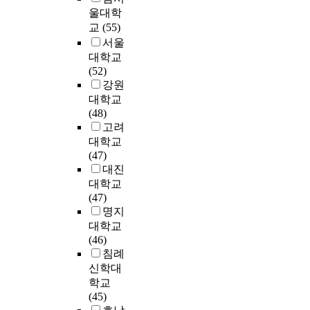
공
o
사
u
한
r
고
위
o
f
울대학
교
f
점
c
다
s
자
한
f
p
교
(55)
육
e
을
a
.
t
한
협
y
r
서울
화
a
얻
t
또
a
다
력
o
e
대학교
를
r
고
i
한
n
.
적
u
s
(52)
위
l
자
o
유
d
실
n
c
강원
한
y
연
n
아
i
본
행
g
h
대학교
정
c
구
a
교
n
연
과
c
o
(48)
책
h
를
l
육
g
구
정
h
o
고려
방
i
진
m
분
o
의
에
i
l
안
대학교
l
행
e
야
f
목
서
l
e
에
(47)
d
하
t
해
t
적
나
d
r
대
대진
h
였
h
외
h
을
타
r
s
한
대학교
o
다
o
봉
e
달
난
e
w
공
(47)
o
.
d
사
s
성
교
n
e
·
명지
d
.
활
c
하
사
u
r
사
대학교
e
이
D
동
h
기
와
s
e
립
(46)
d
를
i
에
o
위
유
i
a
유
침례
u
위
g
참
o
한
아
n
n
치
신학대
c
해
i
여
l
연
의
g
a
원
a
국
학교
t
한
p
구
변
p
l
교
t
내
(45)
a
교
a
문
화
i
y
사
i
학