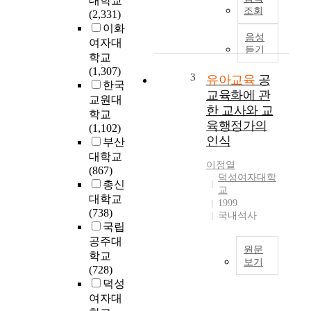
대학교
e
s
조회
(2,331)
p
o
이화
u
c
음성
여자대
r
i
듣기
학교
p
e
(1,307)
o
t
3
유아교육
공
한국
s
y
교육화에 관
교원대
e
,
한 교사와 교
학교
o
c
육행정가의
(1,102)
f
u
인식
부산
t
l
대학교
h
t
이정열
(867)
i
i
덕성여자대학
총신
s
v
교
대학교
s
a
1999
(738)
t
t
국내석사
국립
u
i
공주대
d
n
원문
y
학교
g
보기
i
(728)
l
본
s
덕성
e
연
t
여자대
a
구
o