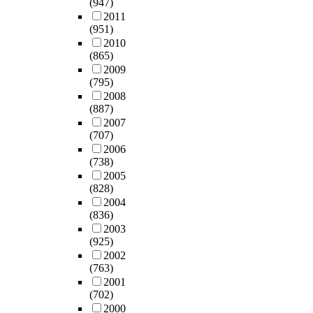
l
학
t
(947)
학
를
l
c
질
o
논
i
적
e
2011
급
진
d
a
문
n
문
(951)
z
으
n
의
행
.
n
지
u
2
2010
e
로
,
학
하
c
를
(865)
s
7
t
이
d
부
였
T
e
사
2009
i
편
h
해
a
모
다
h
i
용
(795)
n
,
e
하
y
6
.
e
n
하
2008
g
총
i
고
c
0
연
s
s
(887)
였
p
4
r
자
a
0
구
t
u
2007
다
i
6
i
코
r
명
참
u
g
(707)
.
c
편
m
이
e
을
여
d
g
2006
교
t
을
a
카
c
대
자
y
e
(738)
육
u
최
g
(
e
상
는
i
s
2005
행
r
종
i
K
n
으
하
s
t
(828)
정
e
분
n
O
t
로
늘
s
i
2004
가
b
석
a
I
e
설
반
u
(836)
n
와
o
대
t
C
r
문
담
e
2003
g
공
o
상
i
A
e
조
(925)
임
s
t
·
k
으
o
)
n
사
2002
교
e
h
사
a
로
n
유
g
(763)
를
사
s
e
립
f
정
s
아
l
2001
실
2
t
n
유
f
하
(702)
w
교
i
시
명
a
e
치
e
고
2000
i
육
s
하
,
b
e