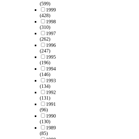
원
(599)
c
분
t
분
h
여
유
l
d
교
1999
t
석
h
야
k
3
아
i
o
사
(428)
c
준
i
해
i
8
2
s
f
에
1998
h
거
n
외
n
6
6
h
s
(310)
대
i
에
a
봉
d
부
명
e
m
1997
한
l
따
b
사
e
를
과
d
o
(262)
인
d
라
l
단
r
최
연
i
k
1996
식
r
분
e
활
g
종
구
n
i
(247)
차
e
석
n
동
a
연
자
a
n
1995
이
n
을
d
경
r
구
이
c
g
(196)
를
’
실
e
험
t
자
며
c
p
1994
검
s
시
d
을
e
료
,
o
(146)
r
증
g
하
a
가
n
로
관
r
1993
e
하
r
였
n
진
)
사
(134)
찰
d
v
기
a
다
a
유
t
용
1992
,
a
e
위
t
.
l
아
o
(131)
하
면
n
n
한
i
o
교
F
1991
였
담
c
t
통
t
한
(96)
g
사
o
다
,
e
i
계
u
국
1990
a
6
r
.
연
w
o
적
(130)
d
과
n
명
e
이
구
i
n
방
1989
e
미
d
을
s
를
자
t
e
법
(85)
d
국
d
연
t
분
저
h
d
은