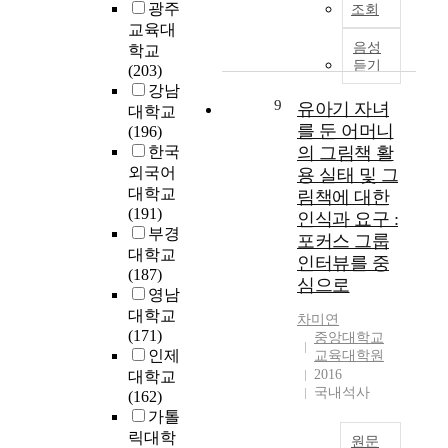
l
구
학
를
f
광주
조회
육
o
육
l
는
부
알
s
교육대
공
s
입
o
공
모
아
m
음성
학교
교
e
장
w
적
는
보
듣기
o
(203)
육
s
에
s
개
어
는
k
강남
화
a
서
y
발
떠
9
것
유아기 자녀
i
대학교
의
n
살
o
원
한
이
n
를 둔 어머니
(196)
개
i
핌
u
조
인
다
g
한국
의 그림책 활
념
n
으
n
(
식
.
p
외국어
용 실태 및 그
및
s
로
g
O
을
본
r
대학교
림책에 대한
필
t
써
c
D
가
연
e
(191)
요
인식과 요구 :
r
한
h
A
졌
구
v
부경
성
포커스 그룹
u
국
i
)
는
에
e
대학교
에
c
유
인터뷰를 중
l
유
지
서
n
(187)
대
t
아
d
아
심으로
분
설
t
영남
한
i
S
r
교
석
정
i
대학교
공
o
T
차미연
e
육
하
한
o
(171)
·
중앙대학교
n
E
n
분
고
연
n
인제
사
교육대학원
a
A
t
야
유
구
e
2016
립
대학교
l
M
o
해
아
문
d
국내석사
유
(162)
m
교
p
외
교
제
u
치
가톨
e
육
r
봉
육
는
c
원
릭대학
t
의
o
사
원문
기
다
a