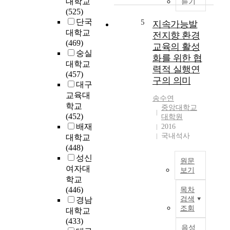
대학교
듣기
교
t
i
u
(525)
육
i
s
d
단국
5
지속가능발
행
t
e
y
대학교
전지향 환경
정
u
m
a
(469)
가
교육의 활성
d
p
i
숭실
의
화를 위한 협
e
h
m
대학교
인
e
력적 실행연
a
s
(457)
식
d
s
구의 의미
t
대구
을
u
i
o
교육대
조
c
송수연
z
a
학교
사
중앙대학교
a
e
n
(452)
하
대학원
t
d
a
배재
2016
여
i
a
l
국내석사
대학교
향
o
s
y
(448)
후
n
a
z
성신
우
u
n
원문
e
리
여자대
s
보기
e
t
나
학교
i
s
본
h
라
(446)
목차
n
s
연
e
유
검색
경남
g
e
구
e
조회
아
대학교
p
n
의
f
교
(433)
i
t
목
f
음성
육