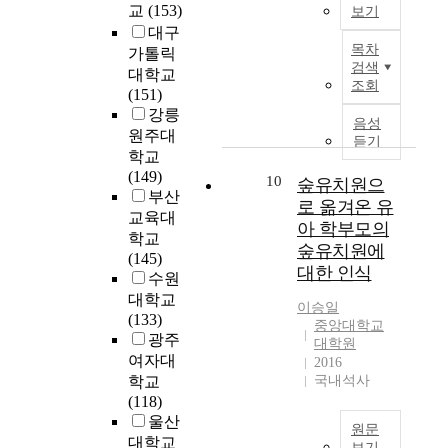
교
교
(153)
h
방
보기
a
활
관
음
t
사
o
향
대구
c
동
의
과
T
i
와
목차
d
을
가톨릭
t
에
안
같
h
o
교
검색
o
논
i
참
대학교
전
다
e
n
조회
육
f
의
v
여
(151)
교
.
o
o
행
c
하
e
한
강릉
육
b
n
음성
정
h
고
l
유
원주대
에
첫
j
p
듣기
가
i
자
y
아
대
학교
째
e
r
의
l
하
e
교
한
(149)
,
c
e
10
숲유치원으
인
d
였
x
사
만
부산
지
t
s
로 옮겨온 유
식
r
다
p
들
족
교육대
속
i
c
아 학부모의
은
e
.
l
을
도
가
v
학교
h
어
숲유치원에
n
한
o
대
와
능
e
(145)
o
떠
대한 인식
’
국
r
상
요
발
o
수원
o
한
s
과
e
으
구
전
f
대학교
l
가
이승일
G
미
a
로
를
지
t
(133)
e
중앙대학교
?
r
국
n
새
파
향
h
광주
r
대학원
2
a
의
d
로
악
환
i
s
여자대
2016
)
t
학
e
운
하
경
s
,
학교
국내석사
유
i
술
x
문
여
교
s
t
(118)
아
t
지
p
화
나
육
t
h
울산
교
원문
u
와
a
적
아
의
u
e
대학교
육
보기