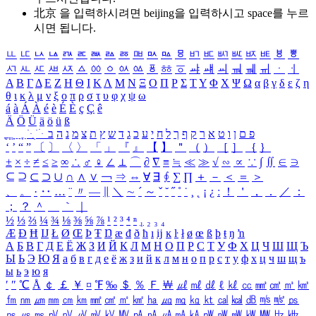
北京 을 입력하시려면
beijing
을 입력하시고 space를 누르
시면 됩니다.
ㅥ
ㅦ
ㅧ
ㅨ
ㅩ
ㅪ
ㅫ
ㅬ
ㅭ
ㅮ
ㅯ
ㅰ
ㅱ
ㅲ
ㅳ
ㅴ
ㅵ
ㅶ
ㅷ
ㅸ
ㅹ
ㅺ
ㅻ
ㅼ
ㅽ
ㅾ
ㅿ
ㆀ
ㆁ
ㆂ
ㆃ
ㆄ
ㆅ
ㆆ
ㆇ
ㆈ
ㆉ
ㆊ
ㆋ
ㆌ
ㆍ
ㆎ
Α
Β
Γ
Δ
Ε
Ζ
Η
Θ
Ι
Κ
Λ
Μ
Ν
Ξ
Ο
Π
Ρ
Σ
Τ
Υ
Φ
Χ
Ψ
Ω
α
β
γ
δ
ε
ζ
η
θ
ι
κ
λ
μ
ν
ξ
ο
π
ρ
σ
τ
υ
φ
χ
ψ
ω
á
à
Á
À
é
è
É
È
ç
Ç
ê
Ä
Ö
Ü
ä
ö
ü
ß
ְ
ֳ
ֲ
ֱ
ָ
ַ
ֵ
ֶ
ִ
ֹ
ּ
ֻ
ׂ
ׁ
ּ
ב
ה
נ
מ
צ
ת
ץ
ש
ד
ג
כ
ע
י
ח
ל
ך
ף
ק
ר
א
ט
ו
ן
ם
פ
‘
’
“
”
〔
〕
〈
〉
「
」
『
』
【
】
＂
（
）
［
］
｛
｝
±
×
÷
≠
≤
≥
∞
∴
♂
♀
∠
⊥
⌒
∂
∇
≡
≒
≪
≫
√
∽
∝
∵
∫
∬
∈
∋
⊆
⊇
⊂
⊃
∪
∩
∧
∨
￢
⇒
⇔
∀
∃
∮
∑
∏
＋
－
＜
＝
＞
、
。
·
‥
…
¨
〃
―
∥
＼
∼
´
～
ˇ
˘
˝
˚
˙
¸
˛
¡
¿
ː
！
＇
，
．
／
：
；
？
＾
＿
｀
｜
½
⅓
⅔
¼
¾
⅛
⅜
⅝
⅞
¹
²
³
⁴
ⁿ
₁
₂
₃
₄
Æ
Ð
Ħ
Ĳ
Ł
Ø
Œ
Þ
Ŧ
Ŋ
æ
đ
ð
ħ
ı
ĳ
ĸ
ŀ
ł
ø
œ
ß
þ
ŧ
ŋ
ŉ
А
Б
В
Г
Д
Е
Ё
Ж
З
И
Й
К
Л
М
Н
О
П
Р
С
Т
У
Ф
Х
Ц
Ч
Ш
Щ
Ъ
Ы
Ь
Э
Ю
Я
а
б
в
г
д
е
ё
ж
з
и
й
к
л
м
н
о
п
р
с
т
у
ф
х
ц
ч
ш
щ
ъ
ы
ь
э
ю
я
′
″
℃
Å
￠
￡
￥
¤
℉
‰
＄
％
Ｆ
￦
㎕
㎖
㎗
ℓ
㎘
㏄
㎣
㎤
㎥
㎦
㎙
㎚
㎛
㎜
㎝
㎞
㎟
㎠
㎡
㎢
㏊
㎍
㎎
㎏
㏏
㎈
㎉
㏈
㎧
㎨
㎰
㎱
㎲
㎳
㎴
㎵
㎶
㎷
㎸
㎹
㎀
㎁
㎂
㎃
㎄
㎺
㎻
㎽
㎾
㎿
㎐
㎑