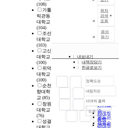
d
학
n
경
가
활
d
c
(108)
공
e
위
d
험
T
안
성
y
h
가톨
목차
교
e
논
t
안
h
전
화
i
a
릭관동
검색
육
d
문
h
에
e
사
를
s
n
조회
대학교
화
u
을
e
서
p
고
위
t
g
(104)
를
c
중
i
나
u
예
한
o
e
음성
조선
위
a
심
r
타
r
방
협
p
듣기
s
대학교
한
t
으
l
난
p
을
력
r
i
(103)
선
i
로
e
교
o
위
적
o
n
고신
결
o
유
a
사
s
한
실
f
t
대학교
내보내기
과
n
아
r
들
e
학
행
o
h
(100)
내책장담기
제
w
S
n
의
o
부
연
u
e
한글로보기
위덕
에
h
T
i
문
f
모
구
n
s
대학교
대
i
E
n
화
t
들
는
d
m
(100)
한
c
A
정확도순
g
적
h
의
어
l
o
순천
공
h
M
—
응
e
요
떻
y
k
내림차순
·
향대학
c
교
정확도
h
과
p
구
게
i
i
사
교
(85)
o
육
a
정
r
순
를
이
n
n
10개씩 출력
립
내림차순
창원
u
관
s
을
e
인기도
반
루
v
g
유
l
련
대학교
e
살
s
영
순
조회
어
e
k
10개씩
치
d
연
(76)
s
펴
e
하
연도순
지
s
n
출력
원
b
구
성결
t
보
n
여
는
t
제목순
o
20개씩
교
e
동
대학교
a
고
t
안