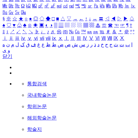
㎒
㎓
㎔
Ω
㏀
㏁
㎊
㎋
㎌
㏖
㏅
㎭
㎮
㎯
㏛
㎩
㎪
㎫
㎬
㏝
㏐
㏓
㏃
㏉
㏜
㏆
§
※
☆
★
○
●
◎
◇
◆
□
■
△
▽
→
←
↑
↓
↔
〓
◁
◀
▷
▶
♤
♠
♡
♥
♧
♣
⊙
◈
▣
◐
◑
▒
▤
▥
▨
▧
▦
▩
♨
☏
☎
☜
☞
¶
†
‡
↕
↗
↙
↖
↘
♭
♩
♪
♬
㉿
㈜
№
㏇
™
㏂
㏘
℡
＃
＆
＊
＠
ª
º
ⅰ
ⅱ
ⅲ
ⅳ
ⅴ
ⅵ
ⅶ
ⅷ
ⅸ
ⅹ
Ⅰ
Ⅱ
Ⅲ
Ⅳ
Ⅴ
Ⅵ
Ⅶ
Ⅷ
Ⅸ
Ⅹ
ا
ب
ت
ث
ج
ح
خ
د
ذ
ر
ز
س
ش
ص
ض
ط
ظ
ع
غ
ف
ق
ک
ل
م
ن
ه
و
ی
닫기
통합검색
국내학술논문
학위논문
해외학술논문
학술지