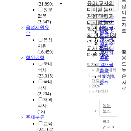
로
유아 교사의
(21,890)
내림차순
많
정확도
디지털 놀이
원문
이
순
지원 역량과
10개씩 출력
없음
내림차순
본
인기도
(3,347)
디지털 놀이
자
순
조회
음성지원유
10개씩
혁신 행동 간
료
연도순
무
출력
의 관계: 저경
제목순
음성
20개씩
력 및 중경력
저자순
지원
출력
교사 집단에
발행기
활
(16,459)
30개씩
따른 차이
관순
학위유형
용
출력
도
국내
50개씩
임지율
높
석사
서울교육대학
출력
교 교육전문
(23,015)
은
100개씩
대학원
국내
자
출력
2026
박사
료
국내석사
(2,204)
해외
박사
원문
보기
(18)
주제분류
I
목차
교육
n
검색
(24,164)
p