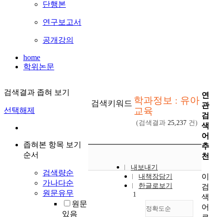
단행본
연구보고서
공개강의
home
학위논문
검색결과 좁혀 보기
연
학과정보 : 유아
검색키워드
관
교육
선택해제
검
(검색결과
25,237
건)
색
어
좁혀본 항목 보기
추
순서
천
내보내기
검색량순
이
내책장담기
가나다순
한글로보기
검
원문유무
1
색
원문
어
정확도순
있음