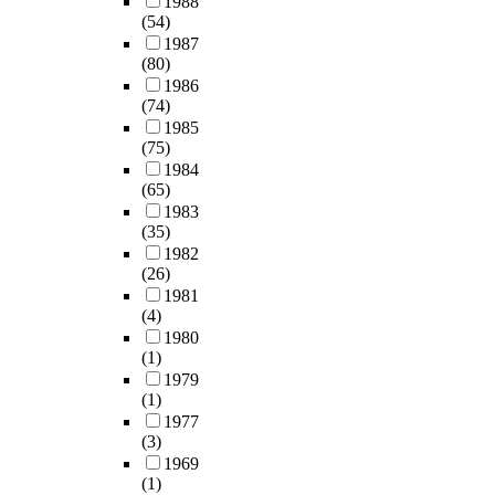
1988
i
의
i
구
K
석
널
t
u
(54)
빈
s
유
g
대
i
하
,
h
c
1987
도
p
아
i
상
n
기
문
e
a
(80)
분
o
S
t
으
d
위
서
o
t
1986
석
s
T
a
로
e
한
및
b
i
(74)
과
i
E
l
선
r
방
유
j
o
1985
교
t
A
e
정
g
법
아
e
n
(75)
차
i
M
n
하
a
으
작
c
d
1984
분
o
교
v
고
r
로
품
t
(65)
u
석
n
육
i
8
t
는
수
i
1983
r
을
?
관
r
주
e
기
(35)
집
v
i
이
련
o
동
n
술
1982
과
e
n
용
R
연
n
안
s
(26)
통
환
o
g
하
e
구
m
의
i
1981
계
경
f
e
였
s
동
(4)
e
심
n
(
보
t
a
다
e
향
1980
n
층
o
d
전
h
r
.
(1)
a
분
t
면
r
e
지
i
l
본
1979
r
석
,
담
d
s
식
s
y
연
(1)
c
의
t
을
e
c
,
s
c
구
1977
h
결
h
통
r
r
환
t
h
(3)
의
Q
과
e
해
t
i
경
u
i
1969
결
u
를
r
개
o
p
보
d
l
(1)
과
e
요
e
인
p
t