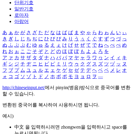
단위기호
일반기호
로마자
아랍어
あ
ぁ
か
が
さ
ざ
た
だ
な
は
ば
ぱ
ま
や
ゃ
ら
わ
ゎ
ん
い
ぃ
き
ぎ
し
じ
ち
ぢ
に
ひ
び
ぴ
み
り
う
ぅ
く
ぐ
す
ず
つ
づ
っ
ぬ
ふ
ぶ
ぷ
む
ゆ
ゅ
る
え
ぇ
け
げ
せ
ぜ
て
で
ね
へ
べ
ぺ
め
れ
お
ぉ
こ
ご
そ
ぞ
と
ど
の
ほ
ぼ
ぽ
も
よ
ょ
ろ
を
ア
ァ
カ
サ
ザ
タ
ダ
ナ
ハ
バ
パ
マ
ヤ
ャ
ラ
ワ
ヮ
ン
イ
ィ
キ
ギ
シ
ジ
チ
ヂ
ニ
ヒ
ビ
ピ
ミ
リ
ウ
ゥ
ク
グ
ス
ズ
ツ
ヅ
ッ
ヌ
フ
ブ
プ
ム
ユ
ュ
ル
エ
ェ
ケ
ゲ
セ
ゼ
テ
デ
ヘ
ベ
ペ
メ
レ
オ
ォ
コ
ゴ
ソ
ゾ
ト
ド
ノ
ホ
ボ
ポ
モ
ヨ
ョ
ロ
ヲ
―
http://chineseinput.net/
에서 pinyin(병음)방식으로 중국어를 변환
할 수 있습니다.
변환된 중국어를 복사하여 사용하시면 됩니다.
예시)
中文 을 입력하시려면
zhongwen
을 입력하시고 space를
누르시면됩니다.