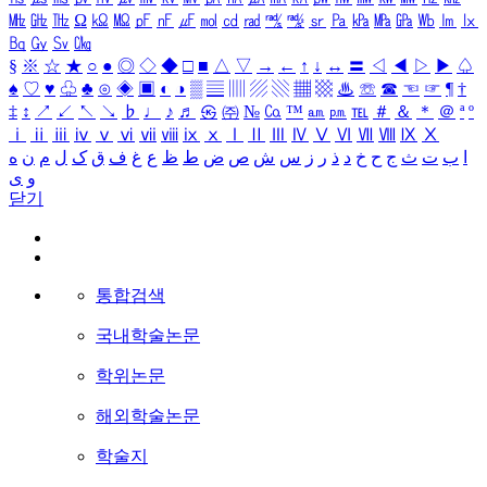
㎒
㎓
㎔
Ω
㏀
㏁
㎊
㎋
㎌
㏖
㏅
㎭
㎮
㎯
㏛
㎩
㎪
㎫
㎬
㏝
㏐
㏓
㏃
㏉
㏜
㏆
§
※
☆
★
○
●
◎
◇
◆
□
■
△
▽
→
←
↑
↓
↔
〓
◁
◀
▷
▶
♤
♠
♡
♥
♧
♣
⊙
◈
▣
◐
◑
▒
▤
▥
▨
▧
▦
▩
♨
☏
☎
☜
☞
¶
†
‡
↕
↗
↙
↖
↘
♭
♩
♪
♬
㉿
㈜
№
㏇
™
㏂
㏘
℡
＃
＆
＊
＠
ª
º
ⅰ
ⅱ
ⅲ
ⅳ
ⅴ
ⅵ
ⅶ
ⅷ
ⅸ
ⅹ
Ⅰ
Ⅱ
Ⅲ
Ⅳ
Ⅴ
Ⅵ
Ⅶ
Ⅷ
Ⅸ
Ⅹ
ا
ب
ت
ث
ج
ح
خ
د
ذ
ر
ز
س
ش
ص
ض
ط
ظ
ع
غ
ف
ق
ک
ل
م
ن
ه
و
ی
닫기
통합검색
국내학술논문
학위논문
해외학술논문
학술지