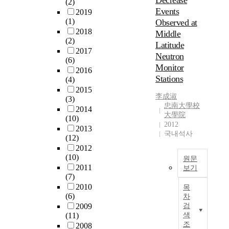
Decrease
(2)
.
Events
2019
성
(1)
Observed at
간
2018
Middle
매
(2)
Latitude
질
2017
에
Neutron
(6)
서
Monitor
2016
태
Stations
(4)
양
2015
권
李成淑
(3)
忠南大學校
에
2014
大學院
들
(10)
2012
어
2013
국내석사
오
(12)
는
2012
(10)
은
원문
2011
하
보기
(7)
우
T
2010
목
주
h
(6)
차
선
e
2009
검
(
F
(11)
색
G
o
조
2008
C