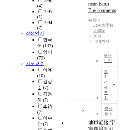
1996
near-Earth
속
a
(4)
으
Environments
r
1995
로
(1)
e
손종대
외
1994
r
忠南大學校
부
(7)
e
大學院
로
작성언어
c
2014
흐
한국
o
국내박사
르
어
(133)
r
는
d
영어
태
원문
e
(79)
보기
양
지도교수
d
풍
O
a
이유
목
과
n
s
(10)
차
만
t
t
김상
검
나
h
h
준
(7)
색
게
e
e
조
김용
되
s
회
a
하
(7)
어
u
b
李裕
,
r
음성
r
6
(7)
태
듣기
f
u
이수
양
a
p
地球近接 宇
창
(7)
풍
c
t
宙環境에서