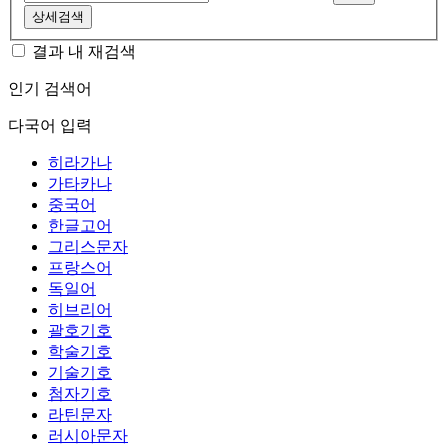
상세검색
결과 내 재검색
인기 검색어
다국어 입력
히라가나
가타카나
중국어
한글고어
그리스문자
프랑스어
독일어
히브리어
괄호기호
학술기호
기술기호
첨자기호
라틴문자
러시아문자