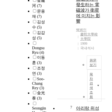
金龍
에
e
d
發生하는 電
河
(7)
반
o
e
磁波가 衛星
대
문용
f
c
에 미치는 影
쪽
재
(7)
t
r
響
으
김성
h
e
로
e
수
(5)
a
백병인
흐
E
김갑
s
慶熙大學校
름
a
e
성
(5)
大學院
을
r
o
1999
거
t
f
Dongsu
국내석사
슬
h
Ryu
(4)
c
러
,
이동
o
원문
전
t
훈
(3)
s
보기
파
h
m
조정
된
'
e
i
연
(3)
목
다
S
v
c
Soo-
차
.
a
a
r
Chang
검
이
t
r
a
Rey
(3)
색
러
e
i
조
y
金光
한
l
a
회
i
泰
(3)
상
l
t
n
호
i
i
7
t
아리랑 위성
Seongjin
작
t
o