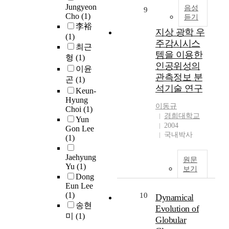
a
h
h
Jungyeon
주
음성
9
중
e
r
e
e
Cho
(1)
듣기
또
요
c
t
G
y
李裕
는
하
t
지상 광학 우
h
C
a
(1)
지
다
o
s
주감시시스
R
r
최근
상
.
f
p
e
템을 이용한
e
형
(1)
에
우
t
a
n
c
인공위성의
이윤
있
주
h
c
e
o
관측정보 분
곤
(1)
는
선
e
e
r
n
석기술 연구
현
Keun-
세
K
e
g
s
Hyung
대
기
o
n
i
i
이동규
Choi
(1)
최
변
r
v
e
d
경희대학교
Yun
첨
화
e
i
s
2004
e
Gon Lee
단
만
a
r
,
국내박사
r
(1)
시
을
M
o
s
e
설
고
u
n
o
d
Jaehyung
원문
및
려
l
m
l
Yu
(1)
t
보기
장
한
t
e
a
Dong
o
비
다
i
n
Eun Lee
r
b
의
면
-
(1)
t
10
w
Dynamical
e
운
,
P
송현
s
i
Evolution of
a
용
우
u
.
미
(1)
n
s
Globular
과
주
r
I
d
s