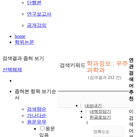
단행본
연구보고서
공개강의
home
학위논문
검색결과 좁혀 보기
연
학과정보 : 우주
검색키워드
관
과학과
선택해제
검
(검색결과
212
건)
색
어
좁혀본 항목 보기순
추
서
천
내보내기
검색량순
이
내책장담기
가나다순
한글로보기
검
원문유무
1
색
원문
어
정확도순
있음