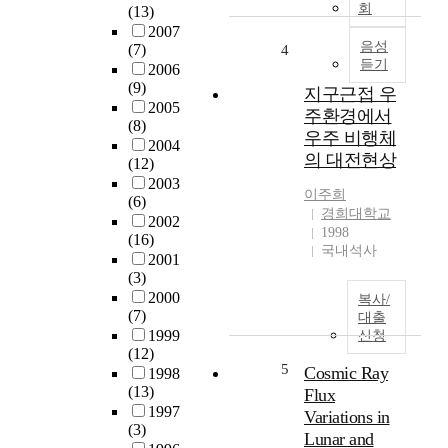
r
회
(13)
R
b
2007
)
u
음성
(7)
4
은
듣기
s
2006
행
h
(9)
지구근접 우
성
D
2005
주환경에서
간
(8)
e
우주 비행체
자
2004
c
의 대전현상
기
(12)
r
장
2003
e
이주희
(
(6)
a
경희대학교
I
2002
s
1998
(16)
M
e
국내석사
2001
F
(
(3)
)
F
2000
을
복사/
D
(7)
대출
실
)
1999
신청
어
e
(12)
나
v
5
Cosmic Ray
1998
르
e
(13)
Flux
는
n
1997
Variations in
초
t
(3)
Lunar and
음
s