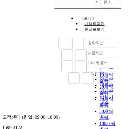
해
T
s
g
듣기
구
s
는
될
-
y
n
상
t
우
수
1
s
e
성
r
주
있
)
내보내기
t
t
단
u
공
내책장담기
다
d
e
i
계
c
간
한글로보기
.
u
m
c
의
t
의
행
r
s
f
초
u
환
성
i
a
i
정확도순
기
r
경
간
n
r
e
상
e
변
자
g
내림차순
e
l
태
정확도
s
화
기
e
c
d
를
a
순
10개씩 출력
를
장
x
내림차순
h
s
추
r
인기도
뜻
및
t
a
.
적
o
순
조회
한
10개씩
태
r
r
S
하
u
연도순
다
출력
양
e
g
o
기
n
제목순
.
20개씩
풍
m
e
l
위
d
저자순
코
출력
속
e
d
a
해
t
발행기
로
도
s
30개씩
d
r
F
h
관순
나
와
o
출력
u
a
o
e
물
같
l
e
50개씩
c
k
E
질
은
a
t
고객센터 (평일: 09:00~18:00)
출력
t
k
a
방
태
r
o
i
100개씩
e
r
출
1599-3122
양
a
t
v