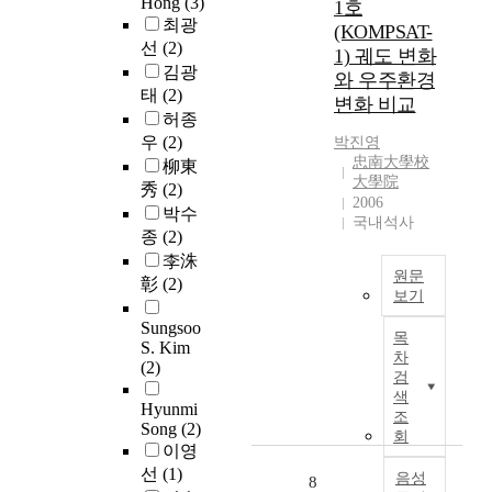
Hong
(3)
e
1호
용
e
n
최광
n
(KOMPSAT-
은
m
o
s
선
(2)
1) 궤도 변화
우
o
f
i
김광
와 우주환경
주
v
G
t
태
(2)
변화 비교
선
e
a
y
허종
세
s
l
a
우
(2)
박진영
기
a
a
t
忠南大學校
柳東
를
r
c
t
大學院
秀
(2)
감
o
t
h
2006
박수
소
u
i
e
국내석사
종
(2)
시
n
c
g
키
李洙
d
C
r
원문
고
p
彰
(2)
o
o
보기
일
l
s
u
시
I
a
Sungsoo
m
n
목
적
n
S. Kim
s
i
d
차
(2)
인
t
m
c
n
검
변
h
a
R
색
e
Hyunmi
화
i
s
a
조
u
Song
(2)
를
s
o
회
y
t
이영
발
p
f
(
r
선
(1)
생
a
음성
c
8
G
o