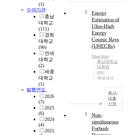
(1)
천
수여기관
체
2
Energy
충남
로
Estimation of
대학교
부
Ultra-High
(111)
터
Energy
경희
기
Cosmic Rays
원
대학교
(UHECRs)
된
(96)
대
연세
Jihee Kim
부
대학교
충남대학교
분
(2)
대학원
이
세종
2011
온
대학교
국내석사
화
(1)
된
발행연도
복사/
원
2026
대출
자
(7)
신청
입
2025
(6)
자
3
Non-
2024
들
simultaneous
(4)
이
Forbush
2021
다