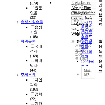
로
Periodic and
(179)
내림차순
많
정확도
Abrupt Flux
원문
이
순
Changes of the
10개씩 출력
없음
내림차순
본
인기도
(33)
Cosmic Rays
자
순
조회
음성지원유무
10개씩
Interacting
료
연도순
음성
출력
with the Solar
제목순
지원
20개씩
Wind
저자순
(108)
출력
발행기
학위유형
활
오수연
30개씩
관순
忠南大學校
용
국내
출력
大學院
도
석사
50개씩
2006
(168)
높
출력
국내박사
국내
은
100개씩
박사
자
출력
(44)
원문
료
주제분류
보기
자연
우
과학
주
(193)
선
공학
은
(22)
여
기타
러