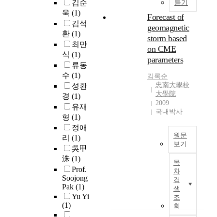
김순
듣기
시
p
h
C
n
욱
(1)
킨
e
a
R
Forecast of
m
다
r
김석
r
)
o
geomagnetic
.
,
환
(1)
g
i
n
storm based
이
w
e
최만
n
i
on CME
러
e
p
t
식
(1)
t
parameters
한
e
a
e
류동
o
우
x
r
n
r
수
(1)
김록순
주
a
t
s
(
忠南大學校
성환
선
m
i
i
大學院
N
경
(1)
세
i
c
t
2009
M
유재
기
n
l
국내박사
y
)
형
(1)
변
e
e
d
s
정애
화
t
s
e
t
원문
리
(1)
과
h
i
p
a
보기
吳甲
정
e
n
e
t
우
洙
(1)
을
d
n
n
i
목
주
이
r
Prof.
e
d
차
o
환
Soojong
해
a
a
s
검
n
경
Pak
(1)
하
g
r
색
o
s
이
Yu Yi
는
e
조
-
n
.
(1)
란
회
것
f
E
t
T
우
이
f