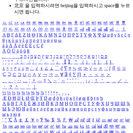
北京 을 입력하시려면
beijing
을 입력하시고 space를 누르
시면 됩니다.
ㅥ
ㅦ
ㅧ
ㅨ
ㅩ
ㅪ
ㅫ
ㅬ
ㅭ
ㅮ
ㅯ
ㅰ
ㅱ
ㅲ
ㅳ
ㅴ
ㅵ
ㅶ
ㅷ
ㅸ
ㅹ
ㅺ
ㅻ
ㅼ
ㅽ
ㅾ
ㅿ
ㆀ
ㆁ
ㆂ
ㆃ
ㆄ
ㆅ
ㆆ
ㆇ
ㆈ
ㆉ
ㆊ
ㆋ
ㆌ
ㆍ
ㆎ
Α
Β
Γ
Δ
Ε
Ζ
Η
Θ
Ι
Κ
Λ
Μ
Ν
Ξ
Ο
Π
Ρ
Σ
Τ
Υ
Φ
Χ
Ψ
Ω
α
β
γ
δ
ε
ζ
η
θ
ι
κ
λ
μ
ν
ξ
ο
π
ρ
σ
τ
υ
φ
χ
ψ
ω
á
à
Á
À
é
è
É
È
ç
Ç
ê
Ä
Ö
Ü
ä
ö
ü
ß
ְ
ֳ
ֲ
ֱ
ָ
ַ
ֵ
ֶ
ִ
ֹ
ּ
ֻ
ׂ
ׁ
ּ
ב
ה
נ
מ
צ
ת
ץ
ש
ד
ג
כ
ע
י
ח
ל
ך
ף
ק
ר
א
ט
ו
ן
ם
פ
‘
’
“
”
〔
〕
〈
〉
「
」
『
』
【
】
＂
（
）
［
］
｛
｝
±
×
÷
≠
≤
≥
∞
∴
♂
♀
∠
⊥
⌒
∂
∇
≡
≒
≪
≫
√
∽
∝
∵
∫
∬
∈
∋
⊆
⊇
⊂
⊃
∪
∩
∧
∨
￢
⇒
⇔
∀
∃
∮
∑
∏
＋
－
＜
＝
＞
、
。
·
‥
…
¨
〃
―
∥
＼
∼
´
～
ˇ
˘
˝
˚
˙
¸
˛
¡
¿
ː
！
＇
，
．
／
：
；
？
＾
＿
｀
｜
½
⅓
⅔
¼
¾
⅛
⅜
⅝
⅞
¹
²
³
⁴
ⁿ
₁
₂
₃
₄
Æ
Ð
Ħ
Ĳ
Ł
Ø
Œ
Þ
Ŧ
Ŋ
æ
đ
ð
ħ
ı
ĳ
ĸ
ŀ
ł
ø
œ
ß
þ
ŧ
ŋ
ŉ
А
Б
В
Г
Д
Е
Ё
Ж
З
И
Й
К
Л
М
Н
О
П
Р
С
Т
У
Ф
Х
Ц
Ч
Ш
Щ
Ъ
Ы
Ь
Э
Ю
Я
а
б
в
г
д
е
ё
ж
з
и
й
к
л
м
н
о
п
р
с
т
у
ф
х
ц
ч
ш
щ
ъ
ы
ь
э
ю
я
′
″
℃
Å
￠
￡
￥
¤
℉
‰
＄
％
Ｆ
￦
㎕
㎖
㎗
ℓ
㎘
㏄
㎣
㎤
㎥
㎦
㎙
㎚
㎛
㎜
㎝
㎞
㎟
㎠
㎡
㎢
㏊
㎍
㎎
㎏
㏏
㎈
㎉
㏈
㎧
㎨
㎰
㎱
㎲
㎳
㎴
㎵
㎶
㎷
㎸
㎹
㎀
㎁
㎂
㎃
㎄
㎺
㎻
㎽
㎾
㎿
㎐
㎑