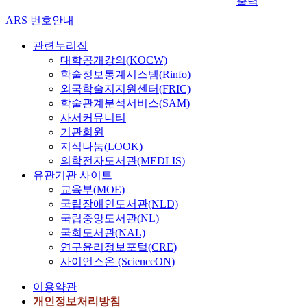
출력
r
t
(
풍
n
h
i
-
h
ARS 번호안내
C
요
d
e
t
P
.
M
소
g
r
i
l
T
관련누리집
E
변
e
e
e
a
h
대학공개강의(KOCW)
)
화
o
l
s
n
e
학술정보통계시스템(Rinfo)
은
와
m
a
s
c
a
외국학술지지원센터(FRIC)
지
그
a
t
u
k
s
학술관계분석서비스(SAM)
자
변
g
i
c
방
s
사서커뮤니티
기
화
n
v
h
법
o
폭
기관회원
에
e
e
a
을
c
풍
지식나눔(LOOK)
따
t
v
s
이
i
을
의학전자도서관(MEDLIS)
른
i
e
s
용
a
일
유관기관 사이트
은
c
l
o
하
t
으
하
a
교육부(MOE)
o
l
여
e
키
우
c
국립장애인도서관(NLD)
c
a
우
d
는
주
t
i
국립중앙도서관(NL)
r
리
m
주
선
i
t
국회도서관(NAL)
f
은
a
된
세
v
y
l
연구윤리정보포털(CRE)
하
g
현
기
i
d
a
사이언스온 (ScienceON)
및
n
상
변
t
i
r
외
e
으
화
y
f
이용약관
e
부
t
로
에
.
f
개인정보처리방침
s
은
i