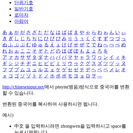
단위기호
일반기호
로마자
아랍어
あ
ぁ
か
が
さ
ざ
た
だ
な
は
ば
ぱ
ま
や
ゃ
ら
わ
ゎ
ん
い
ぃ
き
ぎ
し
じ
ち
ぢ
に
ひ
び
ぴ
み
り
う
ぅ
く
ぐ
す
ず
つ
づ
っ
ぬ
ふ
ぶ
ぷ
む
ゆ
ゅ
る
え
ぇ
け
げ
せ
ぜ
て
で
ね
へ
べ
ぺ
め
れ
お
ぉ
こ
ご
そ
ぞ
と
ど
の
ほ
ぼ
ぽ
も
よ
ょ
ろ
を
ア
ァ
カ
サ
ザ
タ
ダ
ナ
ハ
バ
パ
マ
ヤ
ャ
ラ
ワ
ヮ
ン
イ
ィ
キ
ギ
シ
ジ
チ
ヂ
ニ
ヒ
ビ
ピ
ミ
リ
ウ
ゥ
ク
グ
ス
ズ
ツ
ヅ
ッ
ヌ
フ
ブ
プ
ム
ユ
ュ
ル
エ
ェ
ケ
ゲ
セ
ゼ
テ
デ
ヘ
ベ
ペ
メ
レ
オ
ォ
コ
ゴ
ソ
ゾ
ト
ド
ノ
ホ
ボ
ポ
モ
ヨ
ョ
ロ
ヲ
―
http://chineseinput.net/
에서 pinyin(병음)방식으로 중국어를 변환
할 수 있습니다.
변환된 중국어를 복사하여 사용하시면 됩니다.
예시)
中文 을 입력하시려면
zhongwen
을 입력하시고 space를
누르시면됩니다.