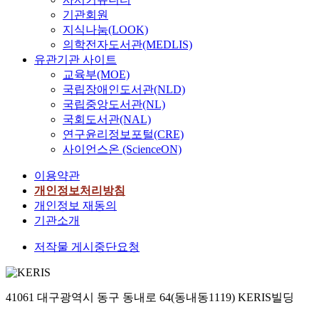
최근 문제로 부각된
abovementioned
연구에서는 균형원리
기관회원
① 北韓의 대남 마약
changes. There are
에 입각하여 우리나라
지식나눔(LOOK)
공세 기도를 예측 판
also tendencies that
국방비의 적정규모를
의학전자도서관(MEDLIS)
단하여 對策을 樹立하
the youth who has
논의하기로 한다. 따
유관기관 사이트
며 ② 國際痲藥組織
ever experienced the
라서 '적정국방비'란
교육부(MOE)
및 국제 組織犯罪 集
war think the national
실재적 및 잠재적 안
團의 마약생산 및 密
security problem very
국립장애인도서관(NLD)
보위협에 대응하는 국
去來 動向에 대한 情
easily and interpret it
국립중앙도서관(NL)
방정책, 군사전략 그
報를 수집하고 ③ 痲
in a literal sense.
국회도서관(NAL)
리고 군사력의 건설과
藥類 統制를 위한 장
Therefore, this
연구윤리정보포털(CRE)
유지에 따른 소요국방
기적인 政策의 검토와
research examine the
사이언스온 (ScienceON)
비와 중기 경제성장
成案 ④ 기존정책의
meaning and changes
전망에 따른 국가재정
변경이나 수정 및 각
of national security
이용약관
측면의 자원배분 능력
유관기관에서의 실적
problem. The principal
개인정보처리방침
을 고려한 지원가능한
평가와 업무조정 ⑤
big power nation's
개인정보 재동의
국방비, 즉 가용국방
藥物濫用의 예방과 통
security policy to
기관소개
비의 두 축 사이에서
제를 위한 地域的, 國
other nation and their
적절한 조화와 균형을
際的 협력의 强化등
native security policy
저작물 게시중단요청
이룬 상태에서 결정되
痲藥類 대책과 관련된
are also considered in
는 국방비를 의미한
제반 업무를 수행할
this issue. It is broaden
다. 소요국방비를 산
수 있을 것이다. 둘재,
when this research not
41061 대구광역시 동구 동내로 64(동내동1119) KERIS빌딩
출하기 위해서는 주변
痲藥類 濫用豫防을 위
only examine the
국들, 특히 중국과 일
한 敎育活動을 强化하
changes security