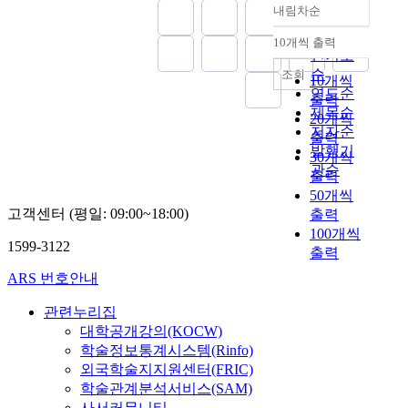
둔 군사력 건설의 방
동안 마약과 관련하여
Sept. 11 terrorist
내림차순
정확도
향과 그에 따르는 전
業務를 추진해온 關聯
attacks in the U.S. As a
순
력소요를 분석한다.
10개씩 출력
機關들의 고유 업무특
result, the relationship
내림차순
인기도
둘째로 한국의 국방비
성을 살리면서 발전시
between the powers of
순
조회
배분정책과 운영실태,
10개씩
켜 나가면서 各機構의
the world are very
연도순
그리고 문제점을 검토
출력
對痲藥 업무를 조정하
important influence to
제목순
한 다음 마지막으로
20개씩
고 국가적인 차원에서
northeast asia's
저자순
향후 5년에 걸친 국방
출력
의 綜合對策을 수립하
security problems. It
발행기
재원소요의 적정수준
는 常設機構의 필요성
was likely that a series
30개씩
을 판단 평가하고 적
관순
이 대두되고 있다. 더
of event such as June
출력
정 국방비를 안정적으
욱이 우리나라의 痲藥
15 declaration, family
50개씩
로 확보하는 방안을
類 密去來가 國際的인
reunion and ongoing
고객센터 (평일: 09:00~18:00)
출력
살펴본다. '한국의 국
경향을 띄고 組織犯罪
sunshine policy of
100개씩
방비'는 실재하는 북
1599-3122
집단 또는 국가차원의
engaging North Korea
출력
한의 군사적 위협과
지원을 받아 全世界的
were create
ARS 번호안내
향후 대외적 안보 상
으로 확산되고, 사회,
reconciliation mood
황의 변화에 따라 대
경제적 문제뿐만 아니
between the two
관련누리집
두될 수 있는 잠재적
라 國家安保 차원의
Koreas. However,
대학공개강의(KOCW)
위협에 대응해서 국가
문제로 까지 발전한
there are constant
학술정보통계시스템(Rinfo)
를 방위하기 위한 군
현상을 볼 때 그 필요
disputes to the
외국학술지지원센터(FRIC)
사력의 건설 및 유지
성은 더욱 절실하다.
disconnected policy of
학술관계분석서비스(SAM)
에 지출되는 국가재원
對痲藥政策委員會는
the North with the
총량을 의미한다. 본
사서커뮤니티