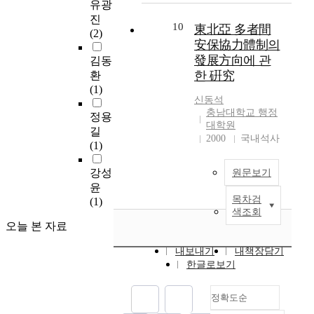
유광
위협에 대처하기 위해
罰로서 社會的 正義를
of war." With the
진
한국이 선택해야 할
10
실현해야 하는 것이
relentless bloodshed
東北亞 多者間
(2)
국방정책의 방향과 군
다. 따라서 供給者가
between the Israel and
安保協力體制의
사력의 소요를 검토하
소규모 密去來 組織犯
Palestine Liberation
發展方向에 관
김동
며, 궁극적인 연구의
罪집단에 의한 경우라
Organization, another
한 硏究
환
목적은 이러한 실재
면 국가의 公權力으로
region-wide conflict is
(1)
적, 잠재적 안보위협
刑事的 제제가 가능할
looming over the
신동석
에 대비하기 위해서는
것이지만 國家次元에
Middle East. These
충남대학교 행정
정용
어느 정도의 국방비소
대학원
서 痲藥密去來, 공급
trends are swept over
길
요가 적정수준인가를
2000
국내석사
을 할 경우에는 이에
the lots of countries. It
(1)
판단하는 데 있다. 이
대한 國家的 또는 國
maybe hasty
러한 연구목적을 위해
際的 차원의 對策 마
conclusion that
강성
원문보기
첫째로 국방비 개념과
련이 반드시 필요할
international dispute
윤
적정국방비의 규모를
것이다. 痲藥類 統制
will be ends as soon as
목차검
(1)
판단하는 데 필요한
政策을 더욱 强化하기
possible when we
색조회
분석틀을 제시하고,
위한 方案으로는 첫
considering the war
오늘 본 자료
동북아 안보환경을 분
째, 國家次元의 對策
against terrorism lead
석하여 주변국들의 군
내보내기
내책장담기
機構(假稱 對痲藥政策
by U.S. What is more,
사력 증강의 추세와
한글로보기
委員會)를 設置運營하
the powers of the
의도, 그에 따르는 잠
여야 하겠다. 즉 痲藥
world strategy has
재적 위협요인들을 평
類 문제를 효율적으로
fundamentally
정확도순
가하며, 이에 기반을
추진하기 위해서는 그
changed since the