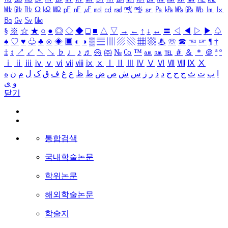
㎒
㎓
㎔
Ω
㏀
㏁
㎊
㎋
㎌
㏖
㏅
㎭
㎮
㎯
㏛
㎩
㎪
㎫
㎬
㏝
㏐
㏓
㏃
㏉
㏜
㏆
§
※
☆
★
○
●
◎
◇
◆
□
■
△
▽
→
←
↑
↓
↔
〓
◁
◀
▷
▶
♤
♠
♡
♥
♧
♣
⊙
◈
▣
◐
◑
▒
▤
▥
▨
▧
▦
▩
♨
☏
☎
☜
☞
¶
†
‡
↕
↗
↙
↖
↘
♭
♩
♪
♬
㉿
㈜
№
㏇
™
㏂
㏘
℡
＃
＆
＊
＠
ª
º
ⅰ
ⅱ
ⅲ
ⅳ
ⅴ
ⅵ
ⅶ
ⅷ
ⅸ
ⅹ
Ⅰ
Ⅱ
Ⅲ
Ⅳ
Ⅴ
Ⅵ
Ⅶ
Ⅷ
Ⅸ
Ⅹ
ا
ب
ت
ث
ج
ح
خ
د
ذ
ر
ز
س
ش
ص
ض
ط
ظ
ع
غ
ف
ق
ک
ل
م
ن
ه
و
ی
닫기
통합검색
국내학술논문
학위논문
해외학술논문
학술지