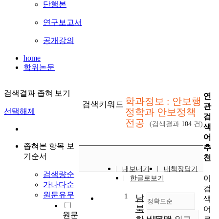
단행본
연구보고서
공개강의
home
학위논문
검색결과 좁혀 보기
연
학과정보 : 안보행
검색키워드
관
정학과 안보정책
선택해제
검
전공
(검색결과
104
건)
색
어
좁혀본 항목 보
추
기순서
천
내보내기
내책장담기
검색량순
이
한글로보기
가나다순
검
원문유무
1
남
색
정확도순
북
어
원문
내림차순