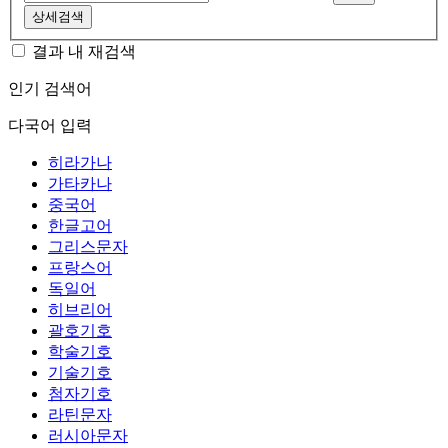
상세검색
결과 내 재검색
인기 검색어
다국어 입력
히라가나
가타카나
중국어
한글고어
그리스문자
프랑스어
독일어
히브리어
괄호기호
학술기호
기술기호
첨자기호
라틴문자
러시아문자