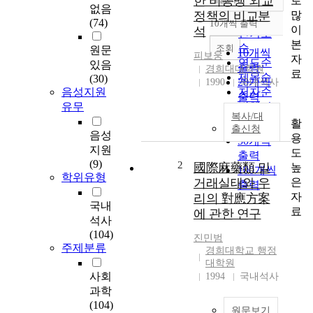
한 비동맹 외교
로
정확도
없음
많
정책의 비교분
순
(74)
10개씩 출력
내림차순
이
석
인기도
본
순
조회
원문
10개씩
피보웅
자
연도순
있음
출력
경희대대학원
료
제목순
(30)
20개씩
1990
국내석사
음성지원
저자순
출력
유무
발행기
30개씩
복사/대
관순
활
출력
출신청
음성
용
50개씩
지원
도
출력
(9)
2
國際麻藥類 밀
높
100개씩
학위유형
은
거래실태와 우
출력
자
리의 對應方案
국내
료
에 관한 연구
석사
(104)
진민범
주제분류
경희대학교 행정
대학원
사회
1994
국내석사
과학
(104)
원문보기