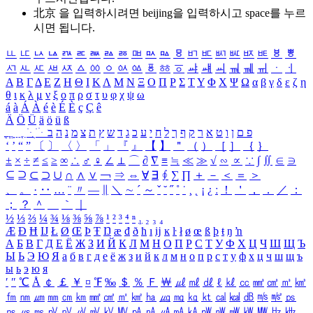
北京 을 입력하시려면
beijing
을 입력하시고 space를 누르
시면 됩니다.
ㅥ
ㅦ
ㅧ
ㅨ
ㅩ
ㅪ
ㅫ
ㅬ
ㅭ
ㅮ
ㅯ
ㅰ
ㅱ
ㅲ
ㅳ
ㅴ
ㅵ
ㅶ
ㅷ
ㅸ
ㅹ
ㅺ
ㅻ
ㅼ
ㅽ
ㅾ
ㅿ
ㆀ
ㆁ
ㆂ
ㆃ
ㆄ
ㆅ
ㆆ
ㆇ
ㆈ
ㆉ
ㆊ
ㆋ
ㆌ
ㆍ
ㆎ
Α
Β
Γ
Δ
Ε
Ζ
Η
Θ
Ι
Κ
Λ
Μ
Ν
Ξ
Ο
Π
Ρ
Σ
Τ
Υ
Φ
Χ
Ψ
Ω
α
β
γ
δ
ε
ζ
η
θ
ι
κ
λ
μ
ν
ξ
ο
π
ρ
σ
τ
υ
φ
χ
ψ
ω
á
à
Á
À
é
è
É
È
ç
Ç
ê
Ä
Ö
Ü
ä
ö
ü
ß
ְ
ֳ
ֲ
ֱ
ָ
ַ
ֵ
ֶ
ִ
ֹ
ּ
ֻ
ׂ
ׁ
ּ
ב
ה
נ
מ
צ
ת
ץ
ש
ד
ג
כ
ע
י
ח
ל
ך
ף
ק
ר
א
ט
ו
ן
ם
פ
‘
’
“
”
〔
〕
〈
〉
「
」
『
』
【
】
＂
（
）
［
］
｛
｝
±
×
÷
≠
≤
≥
∞
∴
♂
♀
∠
⊥
⌒
∂
∇
≡
≒
≪
≫
√
∽
∝
∵
∫
∬
∈
∋
⊆
⊇
⊂
⊃
∪
∩
∧
∨
￢
⇒
⇔
∀
∃
∮
∑
∏
＋
－
＜
＝
＞
、
。
·
‥
…
¨
〃
―
∥
＼
∼
´
～
ˇ
˘
˝
˚
˙
¸
˛
¡
¿
ː
！
＇
，
．
／
：
；
？
＾
＿
｀
｜
½
⅓
⅔
¼
¾
⅛
⅜
⅝
⅞
¹
²
³
⁴
ⁿ
₁
₂
₃
₄
Æ
Ð
Ħ
Ĳ
Ł
Ø
Œ
Þ
Ŧ
Ŋ
æ
đ
ð
ħ
ı
ĳ
ĸ
ŀ
ł
ø
œ
ß
þ
ŧ
ŋ
ŉ
А
Б
В
Г
Д
Е
Ё
Ж
З
И
Й
К
Л
М
Н
О
П
Р
С
Т
У
Ф
Х
Ц
Ч
Ш
Щ
Ъ
Ы
Ь
Э
Ю
Я
а
б
в
г
д
е
ё
ж
з
и
й
к
л
м
н
о
п
р
с
т
у
ф
х
ц
ч
ш
щ
ъ
ы
ь
э
ю
я
′
″
℃
Å
￠
￡
￥
¤
℉
‰
＄
％
Ｆ
￦
㎕
㎖
㎗
ℓ
㎘
㏄
㎣
㎤
㎥
㎦
㎙
㎚
㎛
㎜
㎝
㎞
㎟
㎠
㎡
㎢
㏊
㎍
㎎
㎏
㏏
㎈
㎉
㏈
㎧
㎨
㎰
㎱
㎲
㎳
㎴
㎵
㎶
㎷
㎸
㎹
㎀
㎁
㎂
㎃
㎄
㎺
㎻
㎽
㎾
㎿
㎐
㎑