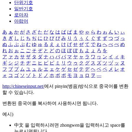
단위기호
일반기호
로마자
아랍어
あ
ぁ
か
が
さ
ざ
た
だ
な
は
ば
ぱ
ま
や
ゃ
ら
わ
ゎ
ん
い
ぃ
き
ぎ
し
じ
ち
ぢ
に
ひ
び
ぴ
み
り
う
ぅ
く
ぐ
す
ず
つ
づ
っ
ぬ
ふ
ぶ
ぷ
む
ゆ
ゅ
る
え
ぇ
け
げ
せ
ぜ
て
で
ね
へ
べ
ぺ
め
れ
お
ぉ
こ
ご
そ
ぞ
と
ど
の
ほ
ぼ
ぽ
も
よ
ょ
ろ
を
ア
ァ
カ
サ
ザ
タ
ダ
ナ
ハ
バ
パ
マ
ヤ
ャ
ラ
ワ
ヮ
ン
イ
ィ
キ
ギ
シ
ジ
チ
ヂ
ニ
ヒ
ビ
ピ
ミ
リ
ウ
ゥ
ク
グ
ス
ズ
ツ
ヅ
ッ
ヌ
フ
ブ
プ
ム
ユ
ュ
ル
エ
ェ
ケ
ゲ
セ
ゼ
テ
デ
ヘ
ベ
ペ
メ
レ
オ
ォ
コ
ゴ
ソ
ゾ
ト
ド
ノ
ホ
ボ
ポ
モ
ヨ
ョ
ロ
ヲ
―
http://chineseinput.net/
에서 pinyin(병음)방식으로 중국어를 변환
할 수 있습니다.
변환된 중국어를 복사하여 사용하시면 됩니다.
예시)
中文 을 입력하시려면
zhongwen
을 입력하시고 space를
누르시면됩니다.