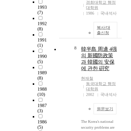
경희대학교 행정
장비 및 관련사업 豫
1993
대학원
算의 不足은 마약류문
(7)
1986
국내석사
제 해결을 어둡게 하
고 있다. 또한 痲藥類
1992
복사/대
問題를 國內的인 문제
(8)
출신청
로만 인식하고 대처해
1991
옴으로서, 國際痲藥組
(1)
織등 국제범죄조직과
8
韓半島 周邊 4强
北韓의 마약류 침투에
의 新國防政策
1990
대한 대응방안도 아직
(5)
과 韓國의 安保
은 미흡한 實情이라고
에 관한 硏究
하겠다. 痲藥類 문제
1989
를 해결하기 위해서는
(8)
현재철
痲藥類의 需要와 供給
동국대학교 행정
을 억제하기 위한 諸
1988
대학원
般努力이 경주되어야
(10)
2002
국내석사
할 것이다. 痲藥類 수
요 근절을 위해서 痲
1987
원문보기
藥類 濫用者, 中毒者
(3)
를 사회적인 被害者.
1986
精神疾患者 또는 치료
The Korea's national
(5)
보호 받아야 할 患者
security problems are