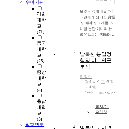
수여기관
痲藥은 誤濫用될 때는
경희
개인에게 심각한 身體
대학
的, 精神的 피해를 초
교
래할 뿐만 아니라 社
(71)
會的으로는 國民保健
과 國家經濟 및 건전
동국
한 國家情神을 해치는
대학
무서운 결과를 초래한
3
남북한 통일정
교
다. 우리나라도 痲藥
책의 비교연구
(25)
類가 국내에 유입된
분석
것은 오래되지 않았을
중앙
뿐만 아니라 마약류
이정수
대학
문제도 外國과 비교하
경희대학교 행정
교
여 심각하지도 않았
대학원
(4)
다. 그러나 최근에는
1990
국내석사
그동안 濫用되지 않았
충남
던 코카인, 헤로인등
복사/대
대학
의 약물남용이 급격히
출신청
교
증가하고 마약류 사용
(3)
도 先進國型을 나타내
발행연도
4
고 있다. 또한 마약류
일본의 군사력