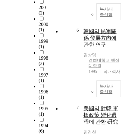
산 및 밀거래해 오고,
2001
國際犯罪組織과 연계
복사/대
(2)
하여 우리나라와 美國
출신청
等地에 마약류 攻勢를
2000
企圖하고 있는 실정으
(1)
6
韓國의 民軍關
로서 이로인한 우리의
保安上의 威脅은 핵무
係 發展方向에
1999
기 생산과 함께 점차
관한 연구
(1)
可視化되고 增大되고
김상명
있는 실정이다. 그러
1998
경희대학교 행정
나 현재 우리나라에서
(2)
대학원
추진되고 있는 대마약
1995
국내석사
정책은 단속위주의 정
1997
책으로서 痲藥中毒者
(1)
를 治療받아야 할 患
복사/대
1996
者로 인식하기 보다는
출신청
(1)
犯罪者로만 취급하고
있고, 豫防敎育과 再
7
美國의 對韓 軍
1995
活 治療등을 위한 노
(1)
援政策 變化過
력도 효과적으로 추진
程에 관한 硏究
되지 못하고 있다는
1994
것이 일반적인 認識이
(6)
민경천
며, 專門 人力과 과학