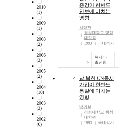
事犯도 급격히 증가하
증강이 한반도
2010
면서 濫用階層도 과거
안보에 미치는
(1)
에는 연예인, 윤락녀,
영향
위안부이었던 것이 가
2009
정주부, 학생, 운전기
김정환
(1)
사, 농어민 뿐만아니
경희대학교 행정
라 의사, 약사들의 남
대학원
2008
용도 눈에 띄게 늘어
1993
국내석사
(2)
나고 있다. 또 最近의
2006
國際痲藥組織은 국제
복사/대
(3)
적인 대응노력과 각국
출신청
의 강력하고 지속적인
2005
對痲藥政策 추진으로
(2)
5
활동이 위축되면서 外
남.북한 UN동시
部 世界로 눈을 돌리
가입이 한반도
2004
게 되었고, 더욱이 北
통일에 미치는
(10)
韓은 東西 冷戰體制
영향
붕괴로 인한 經濟難가
2003
속과 食糧難 악화로
방귀철
(3)
인해 外貨가 고갈되자
경희대학교 행정
대학원
주요 外貨 獲得源으로
2002
1993
국내석사
서 마약류를 직접 생
(6)