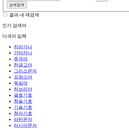
상세검색
결과 내 재검색
인기 검색어
다국어 입력
히라가나
가타카나
중국어
한글고어
그리스문자
프랑스어
독일어
히브리어
괄호기호
학술기호
기술기호
첨자기호
라틴문자
러시아문자