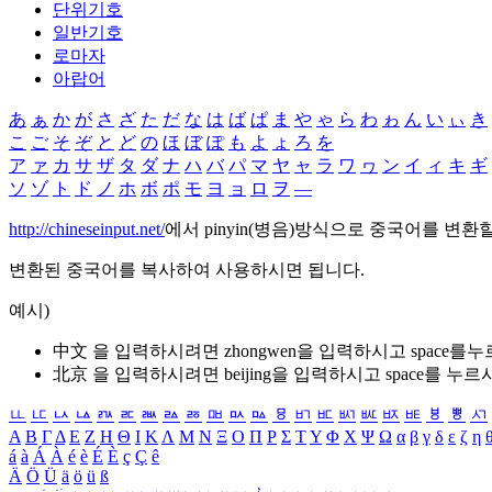
단위기호
일반기호
로마자
아랍어
あ
ぁ
か
が
さ
ざ
た
だ
な
は
ば
ぱ
ま
や
ゃ
ら
わ
ゎ
ん
い
ぃ
き
こ
ご
そ
ぞ
と
ど
の
ほ
ぼ
ぽ
も
よ
ょ
ろ
を
ア
ァ
カ
サ
ザ
タ
ダ
ナ
ハ
バ
パ
マ
ヤ
ャ
ラ
ワ
ヮ
ン
イ
ィ
キ
ギ
ソ
ゾ
ト
ド
ノ
ホ
ボ
ポ
モ
ヨ
ョ
ロ
ヲ
―
http://chineseinput.net/
에서 pinyin(병음)방식으로 중국어를 변환
변환된 중국어를 복사하여 사용하시면 됩니다.
예시)
中文 을 입력하시려면
zhongwen
을 입력하시고 space를
北京 을 입력하시려면
beijing
을 입력하시고 space를 누르
ㅥ
ㅦ
ㅧ
ㅨ
ㅩ
ㅪ
ㅫ
ㅬ
ㅭ
ㅮ
ㅯ
ㅰ
ㅱ
ㅲ
ㅳ
ㅴ
ㅵ
ㅶ
ㅷ
ㅸ
ㅹ
ㅺ
Α
Β
Γ
Δ
Ε
Ζ
Η
Θ
Ι
Κ
Λ
Μ
Ν
Ξ
Ο
Π
Ρ
Σ
Τ
Υ
Φ
Χ
Ψ
Ω
α
β
γ
δ
ε
ζ
η
á
à
Á
À
é
è
É
È
ç
Ç
ê
Ä
Ö
Ü
ä
ö
ü
ß