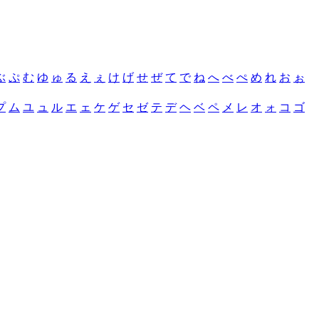
ぶ
ぷ
む
ゆ
ゅ
る
え
ぇ
け
げ
せ
ぜ
て
で
ね
へ
べ
ぺ
め
れ
お
ぉ
プ
ム
ユ
ュ
ル
エ
ェ
ケ
ゲ
セ
ゼ
テ
デ
ヘ
ベ
ペ
メ
レ
オ
ォ
コ
ゴ