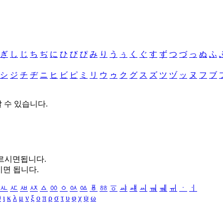
ぎ
し
じ
ち
ぢ
に
ひ
び
ぴ
み
り
う
ぅ
く
ぐ
す
ず
つ
づ
っ
ぬ
ふ
シ
ジ
チ
ヂ
ニ
ヒ
ビ
ピ
ミ
リ
ウ
ゥ
ク
グ
ス
ズ
ツ
ヅ
ッ
ヌ
フ
ブ
할 수 있습니다.
누르시면됩니다.
시면 됩니다.
ㅻ
ㅼ
ㅽ
ㅾ
ㅿ
ㆀ
ㆁ
ㆂ
ㆃ
ㆄ
ㆅ
ㆆ
ㆇ
ㆈ
ㆉ
ㆊ
ㆋ
ㆌ
ㆍ
ㆎ
θ
ι
κ
λ
μ
ν
ξ
ο
π
ρ
σ
τ
υ
φ
χ
ψ
ω