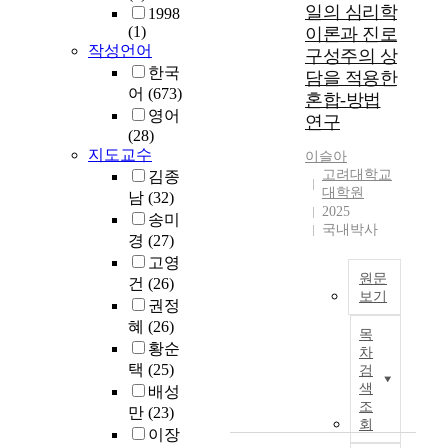
바
h
자
일의 심리학
화
1998
가
탕
i
는
의
(1)
이론과 진로
연
으
l
빈
작성언어
4
구성주의 상
구
로
d
곤
유
한국
에
담을 적용한
,
h
가
형
어
(673)
서
혼합-방법
외
o
정
으
채
영어
연구
상
o
청
로
택
(28)
후
d
소
구
지도교수
된
이슬아
성
p
년
분
모
고려대학교
김종
장
h
2
하
대학원
형
남
(32)
지
y
3
였
2025
의
송미
각
s
1
국내박사
고
수
경
(27)
이
i
명
,
치
고영
갖
c
,
지
심
원문
는
건
(26)
a
비
각
이
보기
임
권정
l
빈
된
이
상
본
a
혜
(26)
곤
차
상
목
적
연
b
황순
가
별
차
섭
의
구
u
정
택
(25)
감
검
식
의
는
s
청
색
은
배성
행
를
한
e
조
소
평
만
(23)
동
찾
부
회
a
년
균
이장
에
는
모
n
1