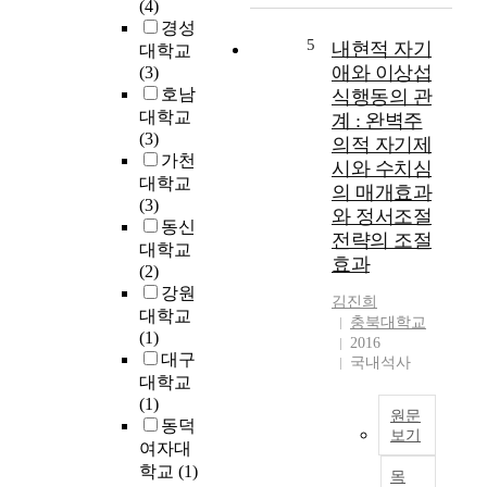
인
(4)
장
p
동
경성
의
o
5
아
내현적 자기
대학교
임
s
시
애와 이상섭
(3)
상
e
아
호남
식행동의 관
적
o
유
대학교
계 : 완벽주
가
f
학
(3)
의적 자기제
치
t
생
가천
시와 수치심
를
h
3
대학교
검
의 매개효과
i
2
(3)
증
와 정서조절
s
1
동신
해
s
전략의 조절
명
대학교
본
t
효과
(
(2)
것
u
한
강원
이
d
김진희
족
대학교
다
충북대학교
y
중
(1)
.
2016
w
국
대구
국내석사
특
a
유
대학교
히
s
학
(1)
그
t
생
원문
동덕
간
o
보기
1
여자대
의
e
6
본
학교
(1)
외
x
목
3
연