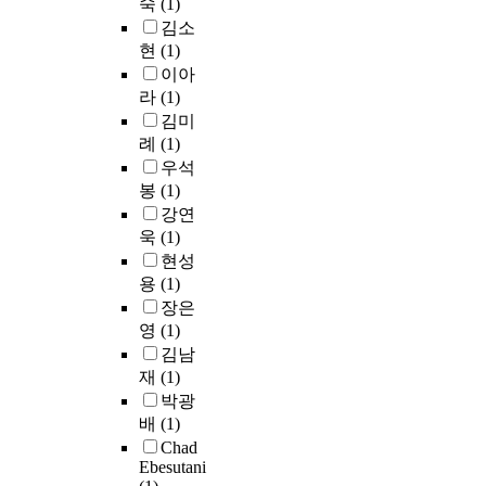
타
숙
(1)
자
이
.
담
i
는
났
김소
기
외
그
자
c
학
는
현
(1)
제
상
과
가
i
업
데
시
이아
후
정
어
p
성
한
와
라
(1)
성
에
떠
a
취
족
수
김미
장
서
한
t
도
중
치
례
(1)
을
사
사
e
와
국
심
우석
예
회
람
d
가
유
은
측
적
봉
(1)
인
i
장
학
내
하
구
가
강연
n
상
생
현
는
성
’
t
욱
(1)
관
은
적
정
주
하
h
현성
이
분
자
도
의
는
e
높
용
(1)
리
기
를
관
요
s
게
를
장은
애
평
점
소
t
나
,
영
(1)
와
가
에
가
u
타
조
김남
이
한
기
보
d
났
선
상
재
(1)
다
초
다
y
으
족
섭
박광
.
하
더
.
며
중
식
배
(1)
셋
여
중
P
,
국
행
Chad
째
개
요
a
다
유
동
Ebesutani
,
발
한
r
음
학
의