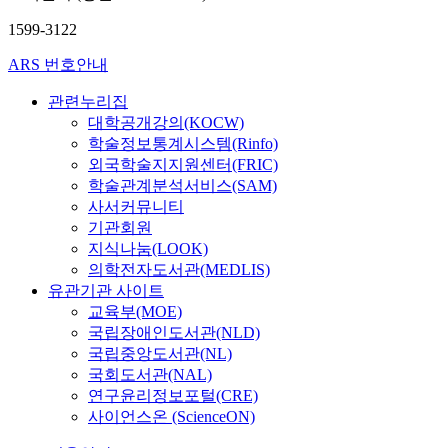
u
위
나
서
아
틀
대
i
험
타
1599-3122
인
니
로
한
c
요
났
지
라
사
연
i
ARS 번호안내
소
다
적
신
용
구
d
와
.
정
체
하
는
관련누리집
a
진
민
서
건
였
부
l
대학공개강의(KOCW)
로
족
조
강
으
족
B
학술정보통계시스템(Rinfo)
태
유
절
,
며
한
e
외국학술지지원센터(FRIC)
도
형
전
기
,
실
h
성
학술관계분석서비스(SAM)
에
략
능
생
정
a
숙
사서커뮤니티
따
의
수
애
인
v
도
라
기관회원
하
준
설
데
i
에
지
지식나눔(LOOK)
위
,
계
,
o
서
각
의학전자도서관(MEDLIS)
요
삶
상
그
r
는
된
유관기관 사이트
인
의
담
이
s
유
차
인
교육부(MOE)
질
을
유
Q
의
별
파
국립장애인도서관(NLD)
등
개
는
u
미
감
국
국립중앙도서관(NL)
적
입
기
e
한
수
화
국회도서관(NAL)
응
의
존
s
상
준
는
연구윤리정보포털(CRE)
의
도
의
t
관
에
수
사이언스온 (ScienceON)
다
구
연
i
관
차
치
양
로
구
o
계
이