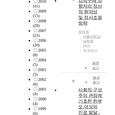
강박구매 성
안
2010
강
h
는
이
향자의 정서
모
(41)
을
e
요
론
형
2009
적 취약성
비
r
인
에
(15)
을
및 정서조절
롯
e
들
따
2008
설
방략
한
l
을
라
(20)
정
적
a
알
문
2007
하
장정원
응
t
아
(23)
화
고
서울대학교
지
i
보
2006
적
대학원
이
표
o
(20)
기
응
2010
중
들
n
2005
위
국내석사
유
최
과
(8)
s
하
형
적
외
2004
h
여
을
모
원문
상
(5)
i
실
통
형
보기
후
2003
p
시
합
을
(5)
성
b
되
동
채
음성
2002
장
e
9
었
화
듣기
택
(6)
과
t
다
,
하
2001
사회적 구성
의
w
.
분
였
(4)
주의 관점에
관
e
설
리
다
2000
련
기초한 한부
e
문
.
.
(4)
성
n
모 여성의
응
주
나
1999
을
c
진로 발달 :
답
변
(6)
아