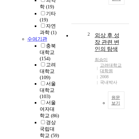
의약
구
학
(19)
는
기타
재
(19)
한
자연
동
과학
(1)
아
2
외상 후 성
수여기관
시
장 관련 변
아
충북
인의 탐색
유
대학교
학
(154)
최승미
생
고려
고려대학교
의
대학교
대학원
문
2008
(109)
국내박사
화
서울
적
대학교
응
(103)
원문
,
서울
보기
지
여자대
본
각
학교
(86)
연
된
경상
구
차
국립대
는
별
학교
(59)
국
감