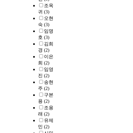
과
스
실
성
r
수
조옥
하
붓
대
시
과
u
준
여
귀
(3)
스
처
하
에
i
에
일
오현
트
방
고
미
t
대
원
숙
(3)
래
식
효
치
e
한
및
핑
임명
을
과
는
d
문
삼
을
호
(3)
주
를
상
f
항
원
사
김희
요
검
담
r
들
변
용
경
(2)
변
증
자
o
로
량
해
이은
인
함
요
m
구
분
매
으
으
희
(2)
인
s
성
석
개
로
로
의
임영
t
되
을
효
설
써
중
r
진
(2)
었
실
과
정
한
요
e
송현
다
시
와
하
부
성
e
.
주
(2)
하
조
고
모
을
t
빈
였
구본
절
각
여
역
a
곤
다
용
(2)
효
변
성
설
n
가
.
조용
과
인
의
해
d
정
연
를
래
(2)
들
일
왔
s
청
구
확
유제
과
과
다
h
소
결
인
민
(2)
외
삶
.
e
년
과
하