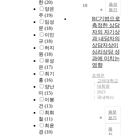
을
영
한
(20)
데
여
음성
d
10
9
중
향
양은
듣기
주
성
s
0
심
을
주
(19)
력
이
u
RC기법으로
명
으
미
임성
하
진
i
으
측정한 상담
로
치
문
(18)
였
로
c
로
지
자의 자기상
는
다
발
이민
i
총
각
과 내담자의
경
.
달
규
(18)
d
4
된
로
상담자상이
이
에
a
허지
2
차
에
심리상담 성
를
서
l
원
(18)
1
별
서
과에 미치는
위
경
b
명
유성
감
인
영향
하
험
e
의
은
(17)
이
지
여
하
h
중
높
최기
적
조영은
다
는
a
학
은
홍
(16)
정
고려대학교
음
어
v
생
집
서
양난
대학원
의
려
i
이
단
2023
조
미
(15)
세
움
o
며
과
국내박사
절
이봉
부
과
r
,
낮
전
건
(13)
적
제
a
설
은
략
최희
원문
인
약
m
문
집
의
보기
철
(11)
목
요
o
지
단
조
적
인
최윤
1
n
는
으
절
목
을
들
9
경
(10)
g
가
로
효
차