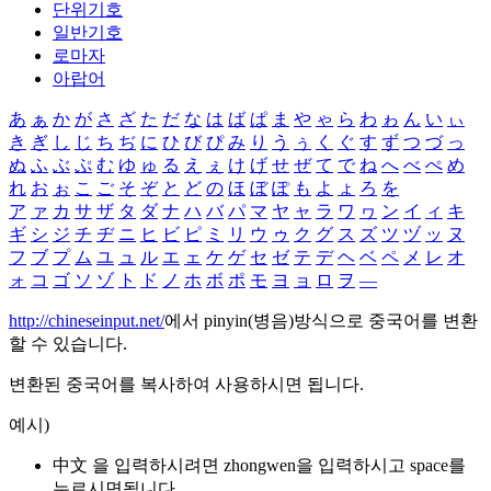
단위기호
일반기호
로마자
아랍어
あ
ぁ
か
が
さ
ざ
た
だ
な
は
ば
ぱ
ま
や
ゃ
ら
わ
ゎ
ん
い
ぃ
き
ぎ
し
じ
ち
ぢ
に
ひ
び
ぴ
み
り
う
ぅ
く
ぐ
す
ず
つ
づ
っ
ぬ
ふ
ぶ
ぷ
む
ゆ
ゅ
る
え
ぇ
け
げ
せ
ぜ
て
で
ね
へ
べ
ぺ
め
れ
お
ぉ
こ
ご
そ
ぞ
と
ど
の
ほ
ぼ
ぽ
も
よ
ょ
ろ
を
ア
ァ
カ
サ
ザ
タ
ダ
ナ
ハ
バ
パ
マ
ヤ
ャ
ラ
ワ
ヮ
ン
イ
ィ
キ
ギ
シ
ジ
チ
ヂ
ニ
ヒ
ビ
ピ
ミ
リ
ウ
ゥ
ク
グ
ス
ズ
ツ
ヅ
ッ
ヌ
フ
ブ
プ
ム
ユ
ュ
ル
エ
ェ
ケ
ゲ
セ
ゼ
テ
デ
ヘ
ベ
ペ
メ
レ
オ
ォ
コ
ゴ
ソ
ゾ
ト
ド
ノ
ホ
ボ
ポ
モ
ヨ
ョ
ロ
ヲ
―
http://chineseinput.net/
에서 pinyin(병음)방식으로 중국어를 변환
할 수 있습니다.
변환된 중국어를 복사하여 사용하시면 됩니다.
예시)
中文 을 입력하시려면
zhongwen
을 입력하시고 space를
누르시면됩니다.