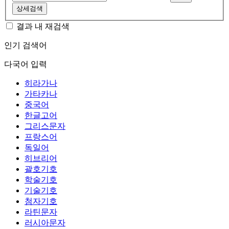
상세검색
결과 내 재검색
인기 검색어
다국어 입력
히라가나
가타카나
중국어
한글고어
그리스문자
프랑스어
독일어
히브리어
괄호기호
학술기호
기술기호
첨자기호
라틴문자
러시아문자