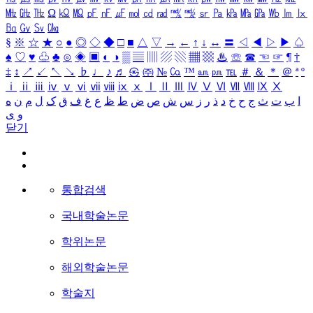
㎒
㎓
㎔
Ω
㏀
㏁
㎊
㎋
㎌
㏖
㏅
㎭
㎮
㎯
㏛
㎩
㎪
㎫
㎬
㏝
㏐
㏓
㏃
㏉
㏜
㏆
§
※
☆
★
○
●
◎
◇
◆
□
■
△
▽
→
←
↑
↓
↔
〓
◁
◀
▷
▶
♤
♠
♡
♥
♧
♣
⊙
◈
▣
◐
◑
▒
▤
▥
▨
▧
▦
▩
♨
☏
☎
☜
☞
¶
†
‡
↕
↗
↙
↖
↘
♭
♩
♪
♬
㉿
㈜
№
㏇
™
㏂
㏘
℡
＃
＆
＊
＠
ª
º
ⅰ
ⅱ
ⅲ
ⅳ
ⅴ
ⅵ
ⅶ
ⅷ
ⅸ
ⅹ
Ⅰ
Ⅱ
Ⅲ
Ⅳ
Ⅴ
Ⅵ
Ⅶ
Ⅷ
Ⅸ
Ⅹ
ا
ب
ت
ث
ج
ح
خ
د
ذ
ر
ز
س
ش
ص
ض
ط
ظ
ع
غ
ف
ق
ک
ل
م
ن
ه
و
ی
닫기
통합검색
국내학술논문
학위논문
해외학술논문
학술지