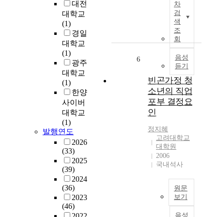
상
대전
차
a
명
구
후
검
대학교
m
,
는
색
성
(1)
i
조
내
조
장
경일
n
선
현
회
관
대학교
e
족
적
련
(1)
t
중
자
음성
6
연
광주
h
국
듣기
기
구
e
대학교
유
애
빈곤가정 청
들
m
(1)
학
와
소년의 직업
에
e
한양
생
이
서
포부 결정요
d
사이버
6
상
논
i
인
대학교
4
섭
란
a
(1)
명
식
의
정지혜
t
발행연도
,
행
고려대학교
소
i
2026
일
동
대학원
지
n
(33)
본
의
2006
가
g
2025
유
관
국내석사
있
(39)
e
학
계
었
2024
f
생
에
던
(36)
원문
f
9
서
주
2023
보기
e
4
완
(46)
요
c
본
명
벽
2022
음성
변