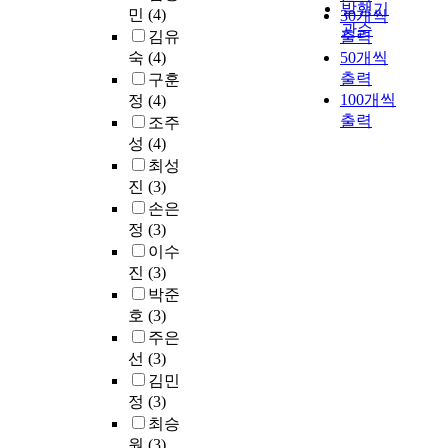
r
,
에
발행기
조
민
(4)
30개씩
,
의
구
e
진
따
관순
사
김유
출력
개
역
들
d
로
른
를
숙
(4)
50개씩
인
할
은
o
태
심
실
출력
의
을
구훈
꾸
n
도
리
시
성
살
100개씩
정
(4)
준
e
성
적
해
격
펴
출력
히
h
조주
숙
안
총
특
보
축
o
성
(4)
도
녕
3
성
고
적
m
문
최성
감
5
중
자
되
e
항
진
(3)
과
9
희
하
어
l
,
우
손은
명
망
였
왔
e
학
울
정
(3)
의
과
다
고
s
업
수
자
이수
낙
.
,
s
성
준
료
진
(3)
관
또
선
p
취
의
로
박준
성
한
행
e
도
차
구
호
(3)
,
진
연
o
문
이
조
주은
그
로
구
p
항
를
방
선
(3)
리
상
자
l
,
알
정
고
담
김민
들
e
직
아
식
스
개
은
정
(3)
r
업
보
모
트
입
상
e
최승
포
기
형
레
을
담
c
원
(3)
부
위