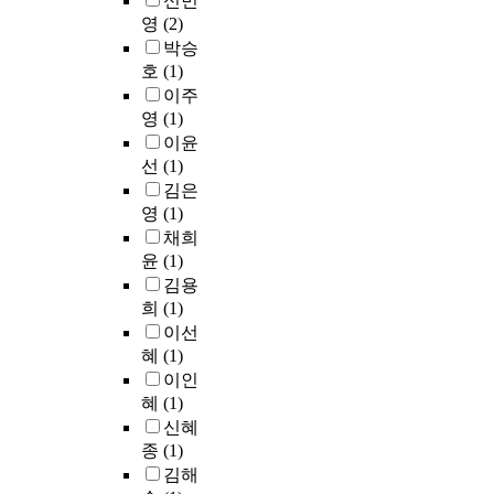
신민
상
에
즉
l
집
첫
였
영
(2)
후
실
심
t
단
째
다
성
질
박승
리
e
,
,
.
장
적
호
(1)
상
r
비
민
연
과
인
담
s
이주
빈
족
구
의
도
기
i
영
(1)
곤
유
결
관
움
법
n
가
이윤
형
과
련
을
및
t
정
선
(1)
에
는
성
줄
오
h
청
따
김은
다
을
수
리
e
소
라
영
(1)
음
탐
있
엔
c
년
문
과
채희
색
는
테
o
집
화
같
윤
(1)
한
방
이
m
단
적
다
김용
다
안
션
m
모
응
.
희
(1)
.
을
보
u
두
유
첫
이선
둘
모
다
n
에
형
째
혜
(1)
째
색
중
i
서
에
,
,
하
이인
요
t
직
서
완
관
고
한
혜
(1)
y
업
차
벽
련
자
것
p
신혜
포
이
주
변
하
은
a
종
(1)
부
가
의
인
였
‘
r
점
김해
나
적
들
다
상
t
수