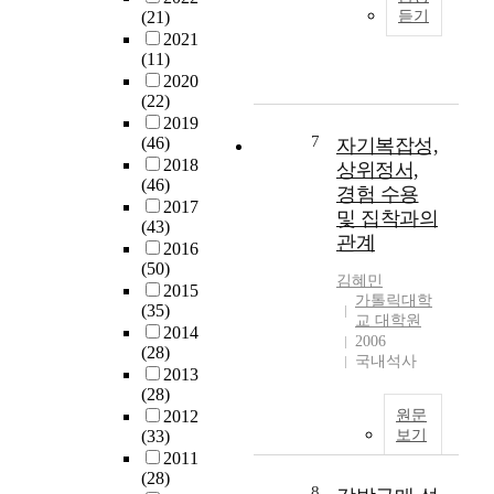
t
연
)
주
(21)
듣기
인
o
구
을
의
2021
들
f
는
대
적
(11)
과
P
빈
상
자
2020
외
T
곤
으
기
(22)
상
S
가
로
제
2019
후
D
정
설
7
(46)
자기복잡성,
시
성
a
청
문
2018
와
상위정서,
장
n
소
을
(46)
수
경험 수용
과
d
년
실
2017
치
및 집착과의
의
a
들
(43)
시
심
관계
관
g
의
2016
하
이
련
g
(50)
직
였
매
김혜민
성
r
2015
업
다
개
가톨릭대학
을
(35)
e
포
.
하
교 대학원
살
2014
s
부
먼
2006
는
펴
(28)
s
수
저
국내석사
연
보
2013
i
준
B
구
(28)
고
o
에
e
모
2012
원문
,
n
영
r
형
(33)
보기
정
o
향
r
과
2011
신
n
을
y
대
(28)
건
t
주
8
의