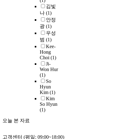
(1)
외
된
요
t
으
생
관
김빛
상
‘
소
i
로
과
계
나
(1)
후
일
로
c
자
일
를
안정
성
의
확
i
아
본
순
광
(1)
장
심
인
p
개
유
차
우성
의
리
되
a
념
학
적
임
학
범
(1)
어
n
과
생
으
상
모
온
Kee-
t
유
은
로
적
형
Hong
것
s
의
동
매
Choi
(1)
의
(
이
c
미
화
개
Ji-
의
P
다
o
한
를
하
Won Hur
를
W
.
m
상
가
였
(1)
살
F
하
p
관
장
다
So
펴
/
지
l
을
많
.
Hyun
보
P
만
e
보
이
Kim
(1)
둘
기
W
상
t
였
사
Kim
째
위
T
담
e
고
용
So Hyun
,
해
)
자
d
,
(1)
하
남
정
’
의
t
가
는
자
신
을
오늘 본 자료
자
h
족
것
집
건
이
기
e
관
으
단
강
론
상
S
련
로
에
고객센터 (평일: 09:00~18:00)
뿐
적
에