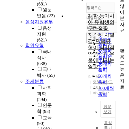
로
(681)
많
정확도순
원문
이
재한 동아시
없음
(22)
내림차순
본
정확도
음성지원유무
아 유학생의
자
순
음성
10개씩 출력
문화적응,
내림차순
료
인기도
지원
지각된 차별
순
조회
(621)
10개씩
감, 민족유
연도순
학위유형
출력
형이 심리적
제목순
활
국내
20개씩
안녕감과 우
저자순
용
석사
출력
울에 미치는
발행기
도
(638)
30개씩
영향
관순
높
국내
출력
은
박사
(65)
50개씩
김현옥
자
주제분류
충북대학교
출력
료
사회
2011
100개씩
국내석사
과학
출력
(594)
인문
원문
학
(98)
보기
교육
본
음성
(90)
연
듣기