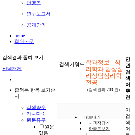
단행본
연구보고서
공개강의
home
학위논문
검색결과 좁혀 보기
연
학과정보 : 심
검색키워드
관
리학과 임상심
선택해제
검
리상담심리학
색
전공
어
좁혀본 항목 보기순
(검색결과
703
건)
추
서
천
검색량순
이
가나다순
검
내보내기
원문유무
색
내책장담기
원문
어
한글로보기
있음
1