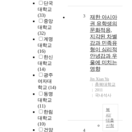
단국
내
,
에
대학교
민
선
(33)
3
재한 아시아
족
아
중앙
권 유학생의
유
직
대학교
형
문화적응,
생
(32)
에
지각된 차별
소
계명
따
감과 민족유
한
대학교
른
형이 심리적
외
(16)
심
안녕감과 우
상
한신
리
울에 미치는
후
대학교
적
성
영향
(14)
안
장
광주
녕
Jin Xian Yu
이
여자대
감
충북대학교
론
학교
(14)
과
2011
을
동명
우
국내석사
우
울
대학교
리
의
(11)
나
복
차
한림
라
사/
이
대학교
대출
상
를
(10)
신청
황
확
건양
4