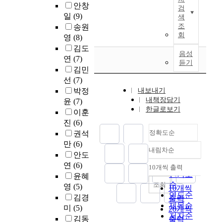
설
을
8
h
안창
족
구
검
과
정
밝
0
o
일
(9)
관
분
색
를
하
히
년
m
련
조
송원
하
확
였
고
대
e
회
위
였
영
(8)
인
다
,
이
l
험
다
김도
하
.
도
후
음성
e
요
.
연
(7)
였
첫
움
듣기
상
s
소
문
다
김민
째
이
담
s
를
화
.
선
(7)
,
될
성
p
알
적
이
박정
내보내기
외
수
과
e
아
응
를
내책장담기
윤
(7)
상
있
및
o
보
,
위
한글로보기
이훈
자
는
심
p
려
지
해
체
자
진
(6)
리
l
는
각
대
의
원
정확도순
상
권석
e
문
된
학
특
과
담
.
만
(6)
항
차
생
내림차순
성
대
만
정확도
O
안도
과
별
을
과
처
족
n
순
자
연
(6)
감
10개씩 출력
대
내림차순
인
,
도
e
인기도
아
,
윤혜
상
구
심
와
h
순
개
조회
민
영
(5)
으
10개씩
학
리
관
u
념
연도순
족
김경
로
출력
적
적
련
n
문
제목순
유
설
미
(5)
20개씩
변
구
된
d
항
형
저자순
문
김동
출력
인
인
연