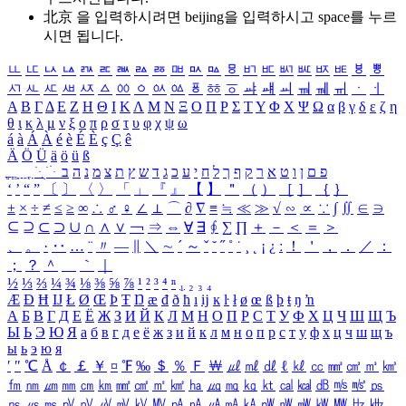
北京 을 입력하시려면
beijing
을 입력하시고 space를 누르
시면 됩니다.
ㅥ
ㅦ
ㅧ
ㅨ
ㅩ
ㅪ
ㅫ
ㅬ
ㅭ
ㅮ
ㅯ
ㅰ
ㅱ
ㅲ
ㅳ
ㅴ
ㅵ
ㅶ
ㅷ
ㅸ
ㅹ
ㅺ
ㅻ
ㅼ
ㅽ
ㅾ
ㅿ
ㆀ
ㆁ
ㆂ
ㆃ
ㆄ
ㆅ
ㆆ
ㆇ
ㆈ
ㆉ
ㆊ
ㆋ
ㆌ
ㆍ
ㆎ
Α
Β
Γ
Δ
Ε
Ζ
Η
Θ
Ι
Κ
Λ
Μ
Ν
Ξ
Ο
Π
Ρ
Σ
Τ
Υ
Φ
Χ
Ψ
Ω
α
β
γ
δ
ε
ζ
η
θ
ι
κ
λ
μ
ν
ξ
ο
π
ρ
σ
τ
υ
φ
χ
ψ
ω
á
à
Á
À
é
è
É
È
ç
Ç
ê
Ä
Ö
Ü
ä
ö
ü
ß
ְ
ֳ
ֲ
ֱ
ָ
ַ
ֵ
ֶ
ִ
ֹ
ּ
ֻ
ׂ
ׁ
ּ
ב
ה
נ
מ
צ
ת
ץ
ש
ד
ג
כ
ע
י
ח
ל
ך
ף
ק
ר
א
ט
ו
ן
ם
פ
‘
’
“
”
〔
〕
〈
〉
「
」
『
』
【
】
＂
（
）
［
］
｛
｝
±
×
÷
≠
≤
≥
∞
∴
♂
♀
∠
⊥
⌒
∂
∇
≡
≒
≪
≫
√
∽
∝
∵
∫
∬
∈
∋
⊆
⊇
⊂
⊃
∪
∩
∧
∨
￢
⇒
⇔
∀
∃
∮
∑
∏
＋
－
＜
＝
＞
、
。
·
‥
…
¨
〃
―
∥
＼
∼
´
～
ˇ
˘
˝
˚
˙
¸
˛
¡
¿
ː
！
＇
，
．
／
：
；
？
＾
＿
｀
｜
½
⅓
⅔
¼
¾
⅛
⅜
⅝
⅞
¹
²
³
⁴
ⁿ
₁
₂
₃
₄
Æ
Ð
Ħ
Ĳ
Ł
Ø
Œ
Þ
Ŧ
Ŋ
æ
đ
ð
ħ
ı
ĳ
ĸ
ŀ
ł
ø
œ
ß
þ
ŧ
ŋ
ŉ
А
Б
В
Г
Д
Е
Ё
Ж
З
И
Й
К
Л
М
Н
О
П
Р
С
Т
У
Ф
Х
Ц
Ч
Ш
Щ
Ъ
Ы
Ь
Э
Ю
Я
а
б
в
г
д
е
ё
ж
з
и
й
к
л
м
н
о
п
р
с
т
у
ф
х
ц
ч
ш
щ
ъ
ы
ь
э
ю
я
′
″
℃
Å
￠
￡
￥
¤
℉
‰
＄
％
Ｆ
￦
㎕
㎖
㎗
ℓ
㎘
㏄
㎣
㎤
㎥
㎦
㎙
㎚
㎛
㎜
㎝
㎞
㎟
㎠
㎡
㎢
㏊
㎍
㎎
㎏
㏏
㎈
㎉
㏈
㎧
㎨
㎰
㎱
㎲
㎳
㎴
㎵
㎶
㎷
㎸
㎹
㎀
㎁
㎂
㎃
㎄
㎺
㎻
㎽
㎾
㎿
㎐
㎑