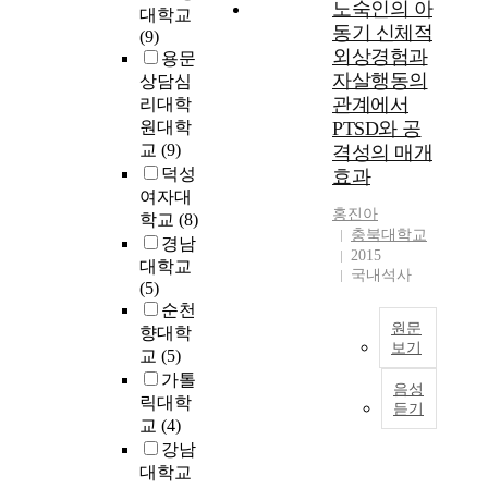
에
노숙인의 아
인
대학교
적
동기 신체적
하
(9)
용
외상경험과
고
용문
하
자
자살행동의
상담심
여
하
관계에서
리대학
외
였
원대학
PTSD와 공
상
다
교
(9)
격성의 매개
후
.
덕성
효과
성
이
여자대
장
를
홍진아
학교
(8)
관
위
충북대학교
련
경남
해
2015
변
대학교
한
국내석사
인
(5)
국
을
순천
정
원문
규
향대학
규
보기
명
교
(5)
대
하
T
가톨
학
음성
고
h
릭대학
에
듣기
외
e
교
(4)
유
상
p
학
강남
후
u
중
대학교
성
r