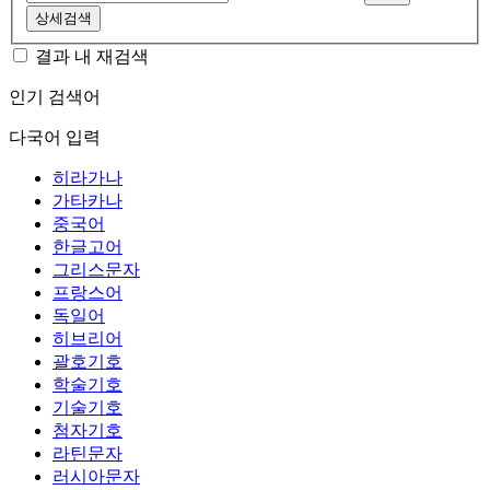
상세검색
결과 내 재검색
인기 검색어
다국어 입력
히라가나
가타카나
중국어
한글고어
그리스문자
프랑스어
독일어
히브리어
괄호기호
학술기호
기술기호
첨자기호
라틴문자
러시아문자