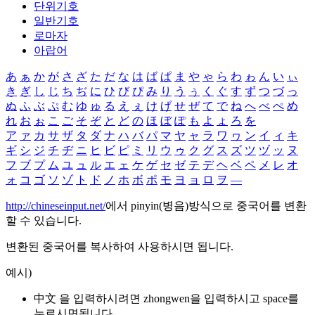
단위기호
일반기호
로마자
아랍어
あ
ぁ
か
が
さ
ざ
た
だ
な
は
ば
ぱ
ま
や
ゃ
ら
わ
ゎ
ん
い
ぃ
き
ぎ
し
じ
ち
ぢ
に
ひ
び
ぴ
み
り
う
ぅ
く
ぐ
す
ず
つ
づ
っ
ぬ
ふ
ぶ
ぷ
む
ゆ
ゅ
る
え
ぇ
け
げ
せ
ぜ
て
で
ね
へ
べ
ぺ
め
れ
お
ぉ
こ
ご
そ
ぞ
と
ど
の
ほ
ぼ
ぽ
も
よ
ょ
ろ
を
ア
ァ
カ
サ
ザ
タ
ダ
ナ
ハ
バ
パ
マ
ヤ
ャ
ラ
ワ
ヮ
ン
イ
ィ
キ
ギ
シ
ジ
チ
ヂ
ニ
ヒ
ビ
ピ
ミ
リ
ウ
ゥ
ク
グ
ス
ズ
ツ
ヅ
ッ
ヌ
フ
ブ
プ
ム
ユ
ュ
ル
エ
ェ
ケ
ゲ
セ
ゼ
テ
デ
ヘ
ベ
ペ
メ
レ
オ
ォ
コ
ゴ
ソ
ゾ
ト
ド
ノ
ホ
ボ
ポ
モ
ヨ
ョ
ロ
ヲ
―
http://chineseinput.net/
에서 pinyin(병음)방식으로 중국어를 변환
할 수 있습니다.
변환된 중국어를 복사하여 사용하시면 됩니다.
예시)
中文 을 입력하시려면
zhongwen
을 입력하시고 space를
누르시면됩니다.