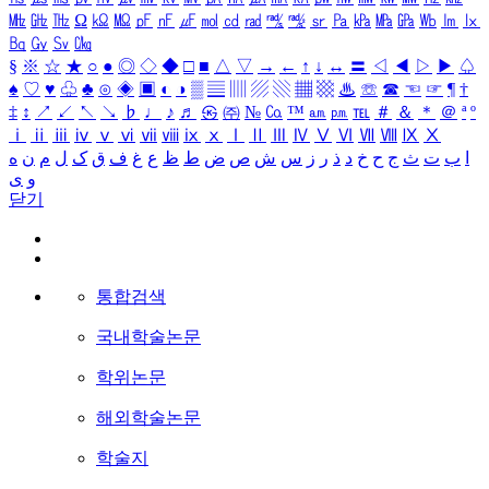
㎒
㎓
㎔
Ω
㏀
㏁
㎊
㎋
㎌
㏖
㏅
㎭
㎮
㎯
㏛
㎩
㎪
㎫
㎬
㏝
㏐
㏓
㏃
㏉
㏜
㏆
§
※
☆
★
○
●
◎
◇
◆
□
■
△
▽
→
←
↑
↓
↔
〓
◁
◀
▷
▶
♤
♠
♡
♥
♧
♣
⊙
◈
▣
◐
◑
▒
▤
▥
▨
▧
▦
▩
♨
☏
☎
☜
☞
¶
†
‡
↕
↗
↙
↖
↘
♭
♩
♪
♬
㉿
㈜
№
㏇
™
㏂
㏘
℡
＃
＆
＊
＠
ª
º
ⅰ
ⅱ
ⅲ
ⅳ
ⅴ
ⅵ
ⅶ
ⅷ
ⅸ
ⅹ
Ⅰ
Ⅱ
Ⅲ
Ⅳ
Ⅴ
Ⅵ
Ⅶ
Ⅷ
Ⅸ
Ⅹ
ا
ب
ت
ث
ج
ح
خ
د
ذ
ر
ز
س
ش
ص
ض
ط
ظ
ع
غ
ف
ق
ک
ل
م
ن
ه
و
ی
닫기
통합검색
국내학술논문
학위논문
해외학술논문
학술지