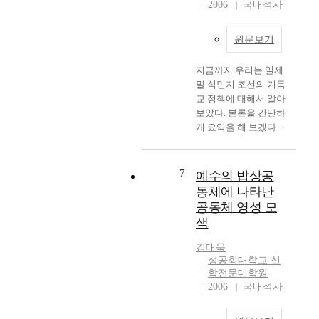
체건강을 복원 및 유지
는, 모든 이들을 위한
2006
국내석사
교회의 본래적 한계와
장이 신앙과 접맥(接
돌아가 보자. 이 땅에
시키며 향상시키기 위
공간이 되어야 한다.
죄과를 지적한다. 이러
脈)될 때 갖게 되는 위
지어진 수많은 고딕외
해 음악을 사용하는 것
지금의 우리 사회에는
한 하느님과 인간의 무
험성을 의미한다. 즉,
원문보기
형을 가진 개신교회들
이다."가 자주 사용되
정말로 많은 수의 교회
한한 질적 차이로 인한
다원주의라는 문화
은 과연 고딕에 맞는
지만 아주 다양한 견해
가 존재하고 있으나 주
종교의 한계성이 교회
‘형식’을 통해서 종교
교회론을 가지고 있는
지금까지 우리는 일제
가 있다 음악치료는 음
일과 특정일을 제외한
의 곤경이며 이를 통해
의 넓이를 확보했지만,
가? 지금까지 살펴본
말 식민지 조선의 기독
악과 치료의 혼합이라
날이면 그 공간은 굳게
교회의 죄과가 나타나
종교의 ‘실체’ 즉 그 깊
바에 의하면, 고딕은
교 정책에 대해서 알아
는 면에서 지극히 예술
닫힌 채 비어 있는 실
게 된다고 파악하였다.
이를 간과하는 우이기
중세시대에 어울리는
보았다. 본론을 간단하
적이며, 또한 과학적인
정이며, 여전히 교회는
이러한 종교의 한계와
를 맞게 되었다는 것이
양식이었고 그마저도
게 요약을 해 보겠다.
방법이다. 음악치료는
특정인들, 소수의 교회
죄과는 인간의 피조성
다. 종교다원주의에 대
유명론의 등장과 함께
Ⅱ장에서는 일제 기독
치료환경, 클라이언트
공동체 구성원들만의
과 죄성에 기인하는 것
한 이해 다음에 언급되
더 이상 축조되지 않았
교 정책의 변화를 시기
의 배경과 문제, 치료
공간이 되고 있는 것이
으로 전적인 하느님의
는 것이 기독교 영성의
던 양식이다. 그것이
별로 구분해 보고 신사
7
목적, 그리고 치료사가
지금 우리 교회의 모습
예수의 밥상공
자유에 의해서 교회는
이해와 중심이다. 먼
오늘날 대한민국이라
참배 강요와 종교단체
가진 철학에 따라서 그
이다. 여기에서 교회의
동체에 나타난
하느님의 심판에 처하
저, 일반적인 영성에
는 땅 위에 새롭게 부
법의 추진에 대해 살펴
접근법이 다르다. 그래
소유권이 누구에게 있
는 상황에 처했음을 지
공동체 영성 모
대한 이해를 위해서는
활하고 있는 것이다.
보았다. 우선 1절에서
서 그 접근법을 행동과
는가와 교회 공간이 누
적하였다. 넷째, 바르
그 말을 사용하고있는
색
결론을 내리기에 앞서
는 구체적으로 기독교
학적, 인지적, 정신역
구를 위한 것이어야 하
트는 『로마서 주석』
문맥과 상황에 맞는 규
중세의 교회에 반기를
정책의 각 시대별 특징
동적, 인본주의적, 생
는가는 별개의 문제임
김대묵
에서 인간은 하느님을
정을 어느 정도 설정한
들었던 루터와 칼뱅의
들을 고찰해 보았고,
의학적으로 관찰했다.
을 고려한다면, 세속화
성공회대학교 신
인식할 수 없지만 하느
다음 사용해야 그 관계
교회론을 살펴보고자
더불어 각 시기별 선교
이런 철학을 근거로 한
학전문대학원
로 특징 지워지는 현대
님의 은혜로 하느님은
상의 의미를 제대로 파
한다, 루터와 칼뱅의
사들에 대한 정책의 변
접근법은 내제 된 동기
2006
국내석사
사회 속에서 성스러운
인간을 만나주시고 스
악할 수 있다. 따라서
교회론이 특별히 오늘
화도 살펴보았다. 일제
(intrinsic motivation)
공간으로서의 교회가
스로를 계시하시기 때
넓은 의미의 영성은
날 개신교회에 큰 영향
의 기독교 정책은 한마
를 자극하여 음악적 과
감당해야 할 몫은 사회