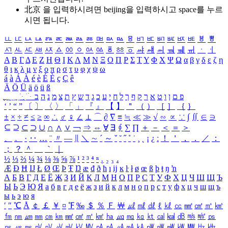
北京 을 입력하시려면
beijing
을 입력하시고 space를 누르
시면 됩니다.
ㅥ
ㅦ
ㅧ
ㅨ
ㅩ
ㅪ
ㅫ
ㅬ
ㅭ
ㅮ
ㅯ
ㅰ
ㅱ
ㅲ
ㅳ
ㅴ
ㅵ
ㅶ
ㅷ
ㅸ
ㅹ
ㅺ
ㅻ
ㅼ
ㅽ
ㅾ
ㅿ
ㆀ
ㆁ
ㆂ
ㆃ
ㆄ
ㆅ
ㆆ
ㆇ
ㆈ
ㆉ
ㆊ
ㆋ
ㆌ
ㆍ
ㆎ
Α
Β
Γ
Δ
Ε
Ζ
Η
Θ
Ι
Κ
Λ
Μ
Ν
Ξ
Ο
Π
Ρ
Σ
Τ
Υ
Φ
Χ
Ψ
Ω
α
β
γ
δ
ε
ζ
η
θ
ι
κ
λ
μ
ν
ξ
ο
π
ρ
σ
τ
υ
φ
χ
ψ
ω
á
à
Á
À
é
è
É
È
ç
Ç
ê
Ä
Ö
Ü
ä
ö
ü
ß
ְ
ֳ
ֲ
ֱ
ָ
ַ
ֵ
ֶ
ִ
ֹ
ּ
ֻ
ׂ
ׁ
ּ
ב
ה
נ
מ
צ
ת
ץ
ש
ד
ג
כ
ע
י
ח
ל
ך
ף
ק
ר
א
ט
ו
ן
ם
פ
‘
’
“
”
〔
〕
〈
〉
「
」
『
』
【
】
＂
（
）
［
］
｛
｝
±
×
÷
≠
≤
≥
∞
∴
♂
♀
∠
⊥
⌒
∂
∇
≡
≒
≪
≫
√
∽
∝
∵
∫
∬
∈
∋
⊆
⊇
⊂
⊃
∪
∩
∧
∨
￢
⇒
⇔
∀
∃
∮
∑
∏
＋
－
＜
＝
＞
、
。
·
‥
…
¨
〃
―
∥
＼
∼
´
～
ˇ
˘
˝
˚
˙
¸
˛
¡
¿
ː
！
＇
，
．
／
：
；
？
＾
＿
｀
｜
½
⅓
⅔
¼
¾
⅛
⅜
⅝
⅞
¹
²
³
⁴
ⁿ
₁
₂
₃
₄
Æ
Ð
Ħ
Ĳ
Ł
Ø
Œ
Þ
Ŧ
Ŋ
æ
đ
ð
ħ
ı
ĳ
ĸ
ŀ
ł
ø
œ
ß
þ
ŧ
ŋ
ŉ
А
Б
В
Г
Д
Е
Ё
Ж
З
И
Й
К
Л
М
Н
О
П
Р
С
Т
У
Ф
Х
Ц
Ч
Ш
Щ
Ъ
Ы
Ь
Э
Ю
Я
а
б
в
г
д
е
ё
ж
з
и
й
к
л
м
н
о
п
р
с
т
у
ф
х
ц
ч
ш
щ
ъ
ы
ь
э
ю
я
′
″
℃
Å
￠
￡
￥
¤
℉
‰
＄
％
Ｆ
￦
㎕
㎖
㎗
ℓ
㎘
㏄
㎣
㎤
㎥
㎦
㎙
㎚
㎛
㎜
㎝
㎞
㎟
㎠
㎡
㎢
㏊
㎍
㎎
㎏
㏏
㎈
㎉
㏈
㎧
㎨
㎰
㎱
㎲
㎳
㎴
㎵
㎶
㎷
㎸
㎹
㎀
㎁
㎂
㎃
㎄
㎺
㎻
㎽
㎾
㎿
㎐
㎑