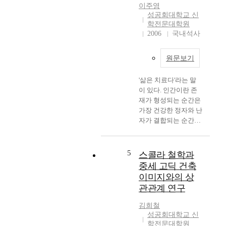
스트모더니즘, 과학의
다"라는 명제를 통해
에 대한 근거를 두 가
이주영
급진적인 발전, 대담하
서 로마서를 새롭게 해
지 측면에서 살펴보면
성공회대학교 신
고 역동적인 예술적 표
석하기 시작하여 새로
첫째는 존 힉(J. Hick)
학전문대학원
현은 N세대(Network)
운 신학의 길을 시작하
이 주장한 것처럼 모든
2006
국내석사
나 포스트디지털세대
였다. 둘째, 바르트는
종교는 문화의 산물이
(PDG)와 같은 신종 세
키에르케고르의 영향
므로 종교적 절대성을
원문보기
대를 만들어 냈고, 음
으로 하느님과 인간의
고집해서는 안된다는
악, 미술, 멀티미디어,
무한한 질적 차이를 인
종교 문화적 개념이며,
'삶은 치료다'라는 말
건축 등에 있어서도 새
식하여 "하느님은 하
둘째는 피터 버거(P. L.
이 있다. 인간이란 존
로운 형식을 요구하고
느님이고 인간은 인간
Berger)의 종교 사회적
재가 형성되는 순간은
있는 실정이다. 이러한
이다. "라는 새로운 명
개념이해가 그것이다.
가장 건강한 정자와 난
변화의 급물결 속에서
제를 통해 교회를 다시
따라서 두 입장을 통해
자가 결합되는 순간인
교회라는 공동체 역시
새롭게 인식하기 시작
더 이상 종교의 절대성
데, 그 처음의 '건강
결코 이러한 변화의 흐
하였다. 바르트에 의하
을 강조하는 시대는 지
함'을 보존하고, 유지
름 밖에 존재 할 수 없
면 하느님과 인간의 무
났으며, 또한 한 종교
하고, 성장시키기가 그
다는 사실을 우리는 인
5
한한 질적 차이에서 구
스콜라 철학과
만이 독점적인 위치를
리 쉽지 않다. 그래서
식하고 있다. 이렇듯
원의 방향이 인간에서
점유하며 신앙을 강요
중세 고딕 건축
삶은 치료와 관계되고
변화하는 오늘의 현실
시작되어 하느님에게
할 수 없다는 것이다.
이미지와의 상
그 관계성은 인간이 살
속에서, 교회의 위치를
이르는 것이 아니라 은
그리고 종교다원주의
관관계 연구
아있는 동안 끈질기게
생각해 볼 때, 마땅히
혜를 통해서 하느님이
의 출현요인은 크게 두
이어진다. 본 연구자는
교회는 사회 안에서.
인간을 만나시는 사건
가지 맥락에서 찾아 볼
김희철
이런 사실을 토대로 하
사회를 위해서 존재해
으로 정의하였다. 즉
성공회대학교 신
수 있는데, 첫째는 사
여 음악치료를 중심으
야 한다고 우리는 그
학전문대학원
바르트는 어거스틴에
회 문화적 요인과 문화