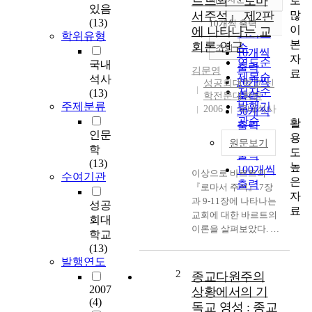
르트의 『로마
로
정확도
있음
많
서주석』 제2판
순
(13)
10개씩 출력
내림차순
이
에 나타나는 교
인기도
학위유형
본
회론 연구
순
조회
10개씩
자
연도순
국내
출력
김문영
료
제목순
석사
20개씩
성공회대학교 신
저자순
(13)
학전문대학원
출력
주제분류
발행기
2006
국내석사
30개씩
관순
활
출력
인문
용
50개씩
원문보기
학
도
출력
(13)
높
100개씩
이상으로 바르트의
수여기관
은
출력
『로마서 주석』 7장
자
과 9-11장에 나타나는
성공
료
교회에 대한 바르트의
회대
이론을 살펴보았다. 이
학교
를 정리해보면 다음과
(13)
같다. 첫째, 바르트는
발행연도
대학에서 하르낙과 헤
2
종교다원주의
르만에게서 자유주의
2007
상황에서의 기
신학을 배웠다. 특히
(4)
독교 영성 : 종교