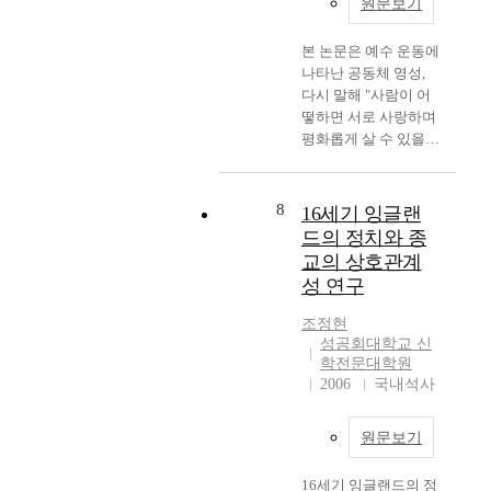
문에 바로 교회의 죄과
“눈에 보이는 현실세
원문보기
을 끼쳤기 때문에 이를
디로 식민지 경영의 부
제에 참여하게 함으로
에 문을 열고 그 맡겨
가 드러나고 인정되는
계의 수준이 아닌, 그
살펴보는 것은 현대의
속물로써 규정되었다.
써 학습된 음악적 기술
진 사명을 올바로 수행
곳에 그리스도를 통해
것을 넘어서는 실제의
본 논문은 예수 운동에
개신교회가 어떤 모습
선교초기 일제는 자국
들을 음악 외적 환경으
해 나갈 때 진정한 그
서 계시하신다고 말한
수준에서 인간 인격의
나타난 공동체 영성,
으로 교회론을 왜곡하
의 식민지 경영에 특별
로 전이(transference)
리스도 공동체의 회복
다. 즉 교회의 한계와
통합을 이루려는 인간
다시 말해 "사람이 어
고 있는지를 반추하는
히 거슬리지 않는다면
시키는데 그 목적을 둔
과 지역사회의 회복에
죄과를 드러내시는 하
마음의 깊은 열망과 그
떻하면 서로 사랑하며
기회가 될 것이다. 1)
종교문제에 개의치 않
다. 그리고 음악치료의
도 도움이 될 것이라
느님에게서 다시 교회
것을 이루기 위한 경
평화롭게 살 수 있을
루터와 칼뱅의 '보이지
으려는 이른바 '정교분
과정 및 방법에 대해
여겨진다. 이에 현대교
의 소망을 발견할 수
험, 사건, 노력들을 의
까?"라는 큰 질문을 담
않는 교회' 루터의 종
리' 노선을 폈으며, 선
살계보았다. 그 과정은
회의 의미와 교회건축
있다는 점을 지적하는
미”한다. 또한 이러한
고 있다. 창조때부터
교개혁의 중심 원리는
교사들 또한 마찬가지
음악치료 의뢰가 선행
이 나아갈 방향에 대하
것이다. 그렇기 때문에
영성은 서구 사회의 사
공동체로써 지음 받은
8
인간은 오직 믿음에 의
경향을 가지고 있었다.
16세기 잉글랜
되고, 치료사와의 유대
여 생각해보고자 한다.
교회는 하느님의 은혜
상적 내력 속에서 그리
인간에게 더불어 모두
해서만 의롭게 될 뿐이
그러나 일제 후기로 가
감(rapport)을 형성하
드의 정치와 종
제2절 연구 범위 및 방
안에서 다시 갱신할 수
고 한국 사회의 일반적
가 행복하게 살고자 하
지 행위에 의한 것은
면서 대(對) 기독교 정
는 것이 중요하며, 클
향 본 연구에서는 교회
교의 상호관계
있는 기회를 갖게 되는
근대사회에서 억압을
는 욕망은 온 인류의
아니라는 것이었다. 그
책은 '종교보국'의 기
라이언트를 진단평가
건축의 공공성에 대한
성 연구
것인데 이 기회를 갖기
받으며 뒤틀린 영성으
염원이며, 창조의 목적
는 교회가 정한 규율을
치로 선교사와 교회를
(assessment)를 시행한
중심적인 틀을 정립하
위해서 선행되어야 할
로 내려앉을 수밖에 없
이 될 것이다. 그러나
열심히 지키고 자주 신
철저히 탄압하는 정책
다. 다음으로 종합적인
조정현
는 데 있어서 '선교'라
것이 바로 회개이다.
었다. 이것은 바로 영
성서 속에서나 인류의
앙고백을 한다고 해서
을 편다. 2절에서는 신
성공회대학교 신
평가에 의한 치료목표
는 개념과 연관지어,
바르트는 이러한 교회
성의 부재(不在)로 나
문명사를 돌아볼 때,
하느님의 평화가 이루
사참배의 강요를 시대
학전문대학원
(goal)을 설정하고 클
특별히 '하느님의 선
의 상황을 "어둠 속에
타나게 되었으며 결국,
인류는 모두가 더불어
어지는 것도 아니며 구
적 배경과 함께 서술하
2006
국내석사
라이언트를 심도 깊게
교'라는 개념과 관련하
항상 빛이 있었으니 문
공동체의 분열과 갈등,
행복하지만은 않았다.
원받은 존재가 되는 것
였다. 신사참배는
관찰(observation)한
여 살펴본다. 그리고
제는 교회가 이를 볼
그리고 개인 영성의 황
이는 더불어 행복하기
도 아니라는 사실에 대
1930년대 들어 대륙침
다. 그리고 앞에서 설
'교회건축의 공공성'에
원문보기
수 있는 눈을 가지고
폐화를 가져왔다. 이
위해 창조된 하느님의
한 의식과 투쟁하였다.
략을 본격적으로 재개
명한 접근법들을 고려
대한 방향을 교회의 존
있는가?"라는 것으로
같은 상황에서 기독교
공동체 속에서도 힘의
오직 믿음만으로 의롭
하면서 일제의 '국
한 음악치료기법
재 의미와 관련하여 세
정리한다. 다섯째, 바
영성은 공동체와 개인
16세기 잉글랜드의 정
논리에 의해 소외되고,