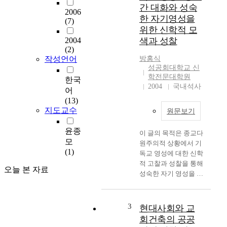
역사-비평학적 성서연
간 대화와 성숙
구의 방법을 초기 사상
2006
한 자기영성을
(7)
형성기에 이미 통달했
위한 신학적 모
다. 바르트는 이를 통
2004
색과 성찰
해서 『로마서 주석』
(2)
에서 전통적인 영감설
작성언어
방홍식
과 역사-비평학적 방
성공회대학교 신
법을 이용하여 새로운
학전문대학원
한국
성서해석을 시도할 수
2004
국내석사
어
있는 기초를 마련하였
(13)
다. 그는 초창기에 자
지도교수
원문보기
유주의 신학의 문제를
가치상대주의와 개인
윤종
주의라는 문제를 통해
이 글의 목적은 종교다
모
서 인식하고 있었지만
원주의적 상황에서 기
(1)
꽤 오랫동안 자유주의
독교 영성에 대한 신학
신학 노선을 유지하였
적 고찰과 성찰을 통해
오늘 본 자료
다. 그러나 자펜빌에서
성숙한 자기 영성을 심
의 목회를 통해서 종교
화시키는 데 있다. 이
사회주의에 관심을 갖
를 위해 본 논문은 다
게 되었고 그는 종교사
음과 같은 주요 내용을
3
현대사회와 교
회주의자가 되어 활발
다루었다. 먼저, 우리
회건축의 공공
한 활동을 하였다. 그
가 처한 종교적 현실이