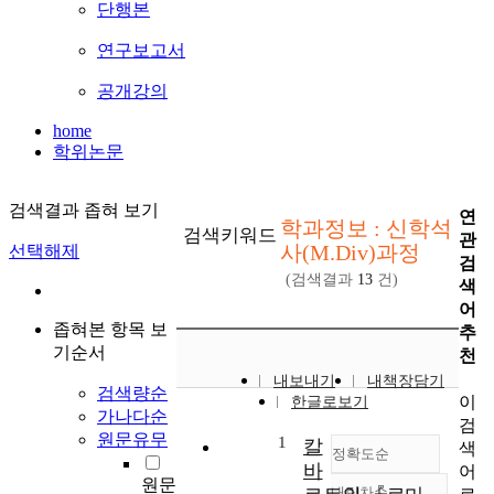
단행본
연구보고서
공개강의
home
학위논문
검색결과 좁혀 보기
연
학과정보 : 신학석
검색키워드
관
사(M.Div)과정
선택해제
검
(검색결과
13
건)
색
어
좁혀본 항목 보
추
기순서
천
내보내기
내책장담기
검색량순
이
한글로보기
가나다순
검
원문유무
1
칼
색
정확도순
바
어
원문
내림차순