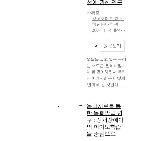
성에 관한 연구
러나 제1차 세계대전
종교다원주의적 상황
의 발발로 인해서 인간
이라는 것이다. 종교다
박광준
적인 노력을 통한 방법
원주의에 대한 개념을
성공회대학교 신
을 상용했던 자유주의
한 마디로 규정하기 어
학전문대학원
신학과 종교사회주의
렵지만, 일반적 의미에
2007
국내석사
에 대한 한계를 절감하
서 “종교다원주의는
게 되었고 특히 그의
모든 종교가 다양하게
원문보기
스승들이 제1차 세계
공존하는 종교 다양성
대전을 지지하는 상황
의 시대이므로 어느 특
오늘을 살고 있는 우리
과 사회주의자들도 민
정 종교가 절대적 진리
는 새로운 '밀레니엄시
족이라는 이름 앞에 분
나 가치를 주장 할 수
대'를 맞이하면서 우리
열하고 전쟁에 동조하
없다는 종교에서의 가
의 미래사회는 어떻게
게 되면서 바르트는 자
치중립적 태도를 의미
'변화'해 갈 것인가, 그
유주의신학과 종교사
한다. 그러므로 종교다
리고 그에 따라서 우리
회주의의 길을 포기하
원주의는 종교다원화
는 이러한 '변화'에 어
게 되었다. 그는 모든
현상의 문화적 상황 속
떻게 대처해 나갈 것인
4
인간적인 노력을 통한
에서 다원적인 종교들
음악치료를 통
가라는 물음에 대하여
방법을 포기하고 매주
을 동인한 지평(地平)
한 목회방법 연
답을 찾고자 수많은 논
설교를 위해 읽게 되는
에서 보며, 다원적 종
구 : 정서장애아
의들을 거쳐 왔다. 특
성서에서 새로운 길을
교들의 궁금적 실재를
의 피아노학습
별히 오늘날의 사회는
모색하기 시작하여
주장하는 종교적 이
을 중심으로
해체주의적 성격의 포
"하느님은 하느님이시
론”이라 할 수 있다. 이