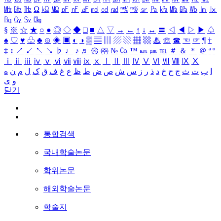
㎒
㎓
㎔
Ω
㏀
㏁
㎊
㎋
㎌
㏖
㏅
㎭
㎮
㎯
㏛
㎩
㎪
㎫
㎬
㏝
㏐
㏓
㏃
㏉
㏜
㏆
§
※
☆
★
○
●
◎
◇
◆
□
■
△
▽
→
←
↑
↓
↔
〓
◁
◀
▷
▶
♤
♠
♡
♥
♧
♣
⊙
◈
▣
◐
◑
▒
▤
▥
▨
▧
▦
▩
♨
☏
☎
☜
☞
¶
†
‡
↕
↗
↙
↖
↘
♭
♩
♪
♬
㉿
㈜
№
㏇
™
㏂
㏘
℡
＃
＆
＊
＠
ª
º
ⅰ
ⅱ
ⅲ
ⅳ
ⅴ
ⅵ
ⅶ
ⅷ
ⅸ
ⅹ
Ⅰ
Ⅱ
Ⅲ
Ⅳ
Ⅴ
Ⅵ
Ⅶ
Ⅷ
Ⅸ
Ⅹ
ا
ب
ت
ث
ج
ح
خ
د
ذ
ر
ز
س
ش
ص
ض
ط
ظ
ع
غ
ف
ق
ک
ل
م
ن
ه
و
ی
닫기
통합검색
국내학술논문
학위논문
해외학술논문
학술지