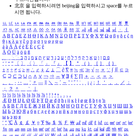
北京 을 입력하시려면
beijing
을 입력하시고 space를 누르
시면 됩니다.
ㅥ
ㅦ
ㅧ
ㅨ
ㅩ
ㅪ
ㅫ
ㅬ
ㅭ
ㅮ
ㅯ
ㅰ
ㅱ
ㅲ
ㅳ
ㅴ
ㅵ
ㅶ
ㅷ
ㅸ
ㅹ
ㅺ
ㅻ
ㅼ
ㅽ
ㅾ
ㅿ
ㆀ
ㆁ
ㆂ
ㆃ
ㆄ
ㆅ
ㆆ
ㆇ
ㆈ
ㆉ
ㆊ
ㆋ
ㆌ
ㆍ
ㆎ
Α
Β
Γ
Δ
Ε
Ζ
Η
Θ
Ι
Κ
Λ
Μ
Ν
Ξ
Ο
Π
Ρ
Σ
Τ
Υ
Φ
Χ
Ψ
Ω
α
β
γ
δ
ε
ζ
η
θ
ι
κ
λ
μ
ν
ξ
ο
π
ρ
σ
τ
υ
φ
χ
ψ
ω
á
à
Á
À
é
è
É
È
ç
Ç
ê
Ä
Ö
Ü
ä
ö
ü
ß
ְ
ֳ
ֲ
ֱ
ָ
ַ
ֵ
ֶ
ִ
ֹ
ּ
ֻ
ׂ
ׁ
ּ
ב
ה
נ
מ
צ
ת
ץ
ש
ד
ג
כ
ע
י
ח
ל
ך
ף
ק
ר
א
ט
ו
ן
ם
פ
‘
’
“
”
〔
〕
〈
〉
「
」
『
』
【
】
＂
（
）
［
］
｛
｝
±
×
÷
≠
≤
≥
∞
∴
♂
♀
∠
⊥
⌒
∂
∇
≡
≒
≪
≫
√
∽
∝
∵
∫
∬
∈
∋
⊆
⊇
⊂
⊃
∪
∩
∧
∨
￢
⇒
⇔
∀
∃
∮
∑
∏
＋
－
＜
＝
＞
、
。
·
‥
…
¨
〃
―
∥
＼
∼
´
～
ˇ
˘
˝
˚
˙
¸
˛
¡
¿
ː
！
＇
，
．
／
：
；
？
＾
＿
｀
｜
½
⅓
⅔
¼
¾
⅛
⅜
⅝
⅞
¹
²
³
⁴
ⁿ
₁
₂
₃
₄
Æ
Ð
Ħ
Ĳ
Ł
Ø
Œ
Þ
Ŧ
Ŋ
æ
đ
ð
ħ
ı
ĳ
ĸ
ŀ
ł
ø
œ
ß
þ
ŧ
ŋ
ŉ
А
Б
В
Г
Д
Е
Ё
Ж
З
И
Й
К
Л
М
Н
О
П
Р
С
Т
У
Ф
Х
Ц
Ч
Ш
Щ
Ъ
Ы
Ь
Э
Ю
Я
а
б
в
г
д
е
ё
ж
з
и
й
к
л
м
н
о
п
р
с
т
у
ф
х
ц
ч
ш
щ
ъ
ы
ь
э
ю
я
′
″
℃
Å
￠
￡
￥
¤
℉
‰
＄
％
Ｆ
￦
㎕
㎖
㎗
ℓ
㎘
㏄
㎣
㎤
㎥
㎦
㎙
㎚
㎛
㎜
㎝
㎞
㎟
㎠
㎡
㎢
㏊
㎍
㎎
㎏
㏏
㎈
㎉
㏈
㎧
㎨
㎰
㎱
㎲
㎳
㎴
㎵
㎶
㎷
㎸
㎹
㎀
㎁
㎂
㎃
㎄
㎺
㎻
㎽
㎾
㎿
㎐
㎑