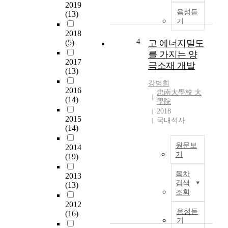
2019
과
달
갈
음성듣
(13)
알
리
되
기
루
레
는
2018
미
이
화
4
(5)
고 에너지밀도
늄
저
석
를 가지는 양
은
나
연
2017
극소재 개발
낮
(13)
전
료
은
자
의
강범희
2016
밀
빔
에
忠南大學校 大
(14)
도
과
너
學院
,
2018
같
지
2015
국내석사
높
은
문
(14)
은
열
제
비
원
를
원문보
2014
강
을
해
기
(19)
도
이
결
T
,
용
하
목차
2013
h
우
하
기
검색
(13)
e
수
조회
여
위
N
한
금
해
2012
i
음성듣
가
(16)
속
사
-
기
공
분
회