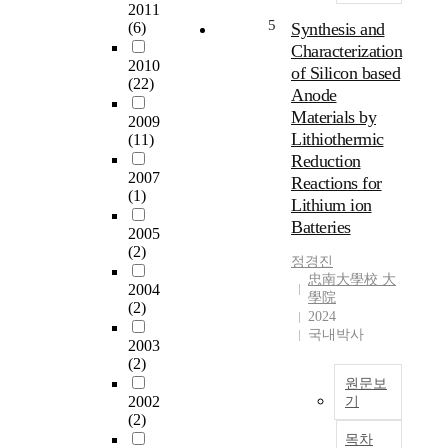
r
2011
성
말
적
i
5
(6)
Synthesis and
을
을
으
c
Characterization
지
선
로
h
2010
니
of Silicon based
택
많
l
(22)
고
적
은
Anode
a
있
으
관
Materials by
2009
y
어
로
심
Lithiothermic
(11)
e
항
용
에
Reduction
r
공
융
힘
2007
Reactions for
e
우
시
입
(1)
d
Lithium ion
주
켜
어
o
Batteries
,
제
,
2005
x
구
(2)
품
많
i
정경진
조
을
은
忠南大學校 大
d
2004
재
제
보
學院
e
(2)
등
조
급
2024
s
넓
하
이
국내박사
(
2003
은
는
진
N
(2)
분
공
행
i
원문보
야
정
되
2002
≥
기
에
이
고
(2)
0
S
서
다
있
목차
.
y