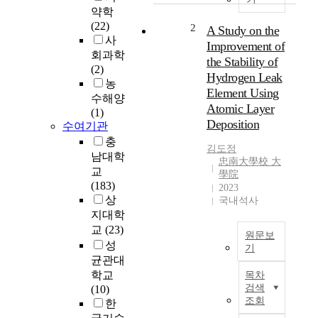
기
약학
술
(22)
2
A Study on the
(
사
Improvement of
M
회과학
the Stability of
e
(2)
Hydrogen Leak
t
농
Element Using
a
수해양
Atomic Layer
l
(1)
Deposition
a
수여기관
d
충
김도정
d
남대학
忠南大學校 大
i
교
學院
t
(183)
2023
i
상
국내석사
v
지대학
e
교
(23)
원문보
m
성
기
a
균관대
n
오
학교
목차
u
늘
검색
(10)
f
날
조회
한
a
수