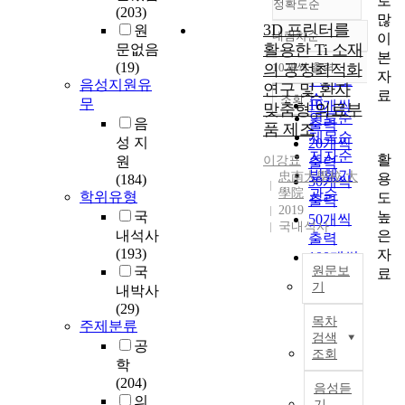
로
정확도순
(203)
많
3D 프린터를
원
내림차순
이
정확도
활용한 Ti 소재
문없음
본
순
(19)
의 공정최적화
10개씩 출력
내림차순
자
인기도
음성지원유
연구 및 환자
료
순
조회
무
10개씩
맞춤형 의료부
연도순
음
출력
품 제조
제목순
성 지
20개씩
저자순
활
원
이강표
출력
발행기
忠南大學校 大
용
(184)
30개씩
學院
관순
학위유형
도
출력
2019
높
국
50개씩
국내석사
은
내석사
출력
(193)
자
100개씩
국
원문보
료
출력
기
내박사
(29)
금
목차
주제분류
속
검색
공
적
조회
학
층
(204)
제
음성듣
의
조
기