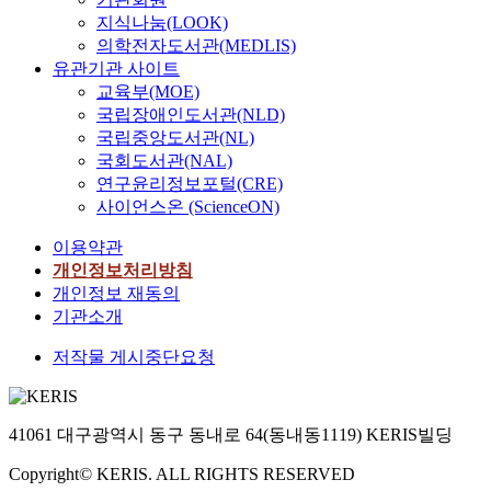
n
괴
h
다
빔
투
o
n
h
지식나눔(LOOK)
t
인
i
.
용
과
s
h
a
의학전자도서관(MEDLIS)
o
성
g
알
융
성
i
a
v
f
,
유관기관 사이트
h
루
(
질
t
s
o
t
우
교육부(MOE)
e
미
E
을
e
l
l
h
수
n
국립장애인도서관(NLD)
늄
l
가
d
e
t
e
한
e
국립중앙도서관(NL)
은
e
지
m
d
a
m
피
r
전
국회도서관(NAL)
c
고
a
t
g
i
로
g
기
연구윤리정보포털(CRE)
t
있
t
o
e
l
저
y
,
r
어
사이언스온 (ScienceON)
e
a
a
e
항
d
열
o
수
r
g
s
a
및
e
이용약관
전
n
소
i
r
h
g
적
n
도
개인정보처리방침
b
누
a
o
i
e
절
s
도
개인정보 재동의
e
설
l
w
g
o
한
i
,
a
의
기관소개
l
i
h
f
내
t
가
m
문
a
n
a
E
식
y
저작물 게시중단요청
공
m
제
y
g
s
V
성
t
성
e
를
e
i
~
b
을
o
및
l
가
r
n
4
e
포
a
충
t
지
s
t
41061 대구광역시 동구 동내로 64(동내동1119) KERIS빌딩
.
c
함
c
격
i
고
i
e
2
a
하
h
특
n
있
n
Copyright© KERIS. ALL RIGHTS RESERVED
r
V
m
여
i
성
g
다