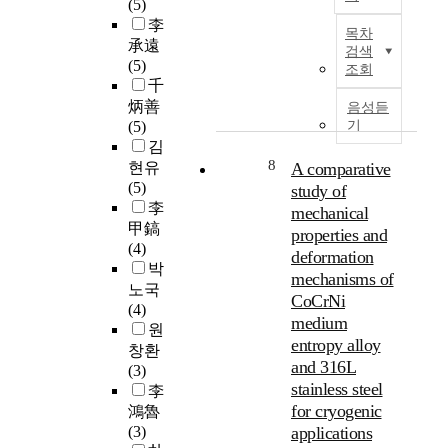
e
e
(5)
중
가
e
x
r
최
M
李
가
능
r
목차
i
n
근
a
承遠
장
할
등
검색
c
o
,
t
(5)
낮
뿐
다
조회
a
n
혁
e
千
은
만
양
n
t
신
r
밀
炳善
아
한
음성듣
d
h
적
i
도
(5)
기
니
장
e
e
인
a
를
김
라
비
x
p
컨
l
8
가
현유
A comparative
가
들
p
r
셉
s
지
(5)
공
이
study of
e
o
인
b
고
李
중
사
mechanical
n
t
고
y
있
발
용
甲鎬
properties and
s
e
엔
L
으
생
되
(4)
deformation
i
c
트
i
며
되
고
박
mechanisms of
v
t
로
t
이
는
있
노국
e
CoCrNi
i
피
h
외
소
으
(4)
C
medium
o
합
i
에
재
며
원
o
n
금
entropy alloy
o
진
의
,
창환
f
o
(
t
and 316L
동
낭
F
(3)
r
f
H
h
,
stainless steel
비
i
李
o
t
E
e
충
가
g
for cryogenic
鴻魯
m
h
A
r
격
심
.
(3)
applications
t
e
)
m
,
한
1