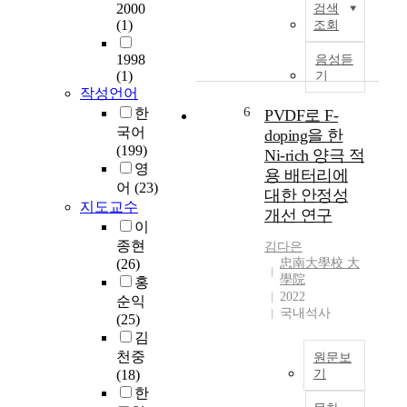
사
.
다
2000
검색
8
n
용
기
.
(1)
조회
)
t
되
존
현
m
h
고
제
재
1998
음성듣
a
e
있
(1)
작
보
기
t
s
다
작성언어
공
급
e
i
.
6
정
되
한
PVDF로 F-
r
s
마
(
고
국어
doping을 한
i
a
그
분
있
(199)
Ni-rich 양극 적
a
n
네
말
는
영
용 배터리에
l
d
슘
야
수
어
(23)
대한 안정성
c
C
은
금
소
지도교수
a
개선 연구
h
밀
,
충
이
n
a
도
기
전
종현
김다은
s
r
가
계
소
(26)
忠南大學校 大
i
a
알
가
에
學院
홍
g
c
루
공
는
2022
순익
n
t
미
,
수
국내석사
(25)
i
e
늄
주
소
김
f
r
합
조
충
천중
i
원문보
i
금
,
전
(18)
기
c
z
의
단
을
한
a
T
a
2
조
위