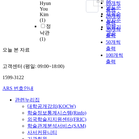
d
순
조회
o
10개씩
T
고
Hyun
i
이
점
보
l
e
연도순
m
You
h
있
출력
t
우
을
여
y
n
제목순
p
Kim
e
다
20개씩
h
수
가
주
d
v
(1)
저자순
a
r
.
i
출력
하
지
는
e
i
정
r
발행기
e
제
u
30개씩
지
고
데
f
r
낙관
e
관순
f
안
m
못
출력
있
,
i
o
(1)
d
o
된
i
하
50개씩
다
고
n
n
t
r
H
o
기
[
분
출력
e
오늘 본 자료
m
o
e
E
n
때
1
자
100개씩
d
e
L
,
A
b
문
,
소
출력
a
n
i
t
는
a
고객센터 (평일: 09:00~18:00)
에
2
재
s
t
C
h
특
t
여
]
의
a
a
o
1599-3122
e
히
t
전
.
경
s
l
O
i
극
e
히
특
우
t
p
ARS 번호안내
2
m
저
r
그
히
금
a
r
(
p
온
i
쓰
A
속
t
관련누리집
o
L
r
에
e
임
M
보
e
t
대학공개강의(KOCW)
C
o
서
s
에
기
다
o
e
학술정보통계시스템(Rinfo)
O
v
뛰
w
한
술
높
f
c
외국학술지지원센터(FRIC)
)
e
어
i
계
중
은
d
t
학술관계분석서비스(SAM)
w
m
난
t
가
전
수
e
i
i
사서커뮤니티
e
파
h
있
자
소
p
o
t
기관회원