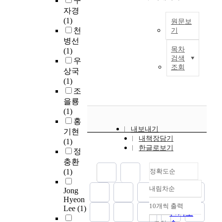
구
늄
생
g
c
l
t
료
l
자경
과
되
.
e
d
r
과
e
(1)
알
는
1
원문보
o
b
i
학
c
천
루
기
소
.
f
e
c
및
t
미
병선
재
3
F
c
i
v
소
r
목차
늄
(1)
의
은
o
a
n
e
재
검색
i
합
우
낭
고
u
r
c
조회
h
디
c
금
상국
비
분
l
b
r
i
자
v
에
(1)
율
자
i
o
e
c
인
e
비
조
이
소
n
n
a
l
설
h
해
기
재
을룡
g
n
s
e
계
i
높
존
에
(1)
c
e
e
s
의
c
은
가
대
홍
a
u
d
t
핵
l
내보내기
가
공
한
기현
n
t
b
h
심
e
내책장담기
격
에
수
(1)
b
r
y
e
연
한글로보기
s
,
비
소
정
e
a
1
s
구
r
내
해
투
충환
g
l
5
e
분
e
식
현
과
(1)
정확도순
e
i
-
d
야
l
성
저
의
n
t
2
a
로
y
내림차순
과
히
개
Jong
정확도
e
y
0
y
성
o
성
Hyeon
적
략
r
순
a
%
10개씩 출력
s
장
n
Lee
(1)
형
내림차순
은
도
a
인기도
n
c
.
하
l
성
장
를
l