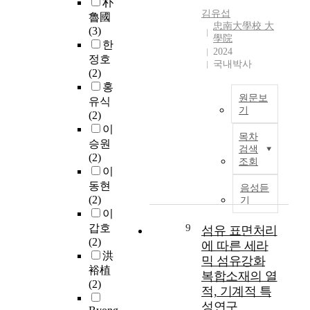
朴
h
e
이
i
전
큰
.
김유섭
魯國
e
n
발
c
자
忠南大學校 大
단
2
(3)
s
v
명
R
學院
파
점
와
한
t
i
된
2024
e
동
을
같
정호
r
국내박사
r
이
d
에
가
이
(2)
u
o
후
u
대
지
각
홍
c
n
보
c
한
고
장
원문보
유식
t
m
수
t
흡
있
비
기
(2)
u
e
적
i
진
는
를
S
이
r
n
인
o
성
목차
반
연
i
승원
e
t
금
n
검색
이
면
결
n
(2)
.
h
속
조회
R
탁
A
하
c
이
M
a
연
e
월
M
고
e
동현
o
음성듣
s
구
a
하
기
수
t
(2)
r
기
b
분
c
다
술
소
h
이
e
e
야
t
.
은
가
e
갑호
9
o
섬유 표면처리
e
내
i
반
복
스
e
(2)
v
에 따른 세라
n
합
o
면
잡
의
a
洪
e
d
금
믹 섬유강화
n
마
한
실
r
r
裕植
r
컨
s
복합소재의 열
그
내
링
l
,
(2)
a
셉
f
네
적, 기계적 특
부
을
y
t
w
에
o
슘
구
위
성연구
2