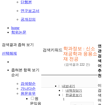
단행본
연구보고서
공개강의
home
학위논문
검색결과 좁혀 보기
연
학과정보 : 신소
검색키워드
관
재공학과 응용소
선택해제
검
재 전공
색
(검색결과
222
건)
어
좁혀본 항목 보기
추
순서
천
검색량순
이
내보내기
가나다순
검
내책장담기
원문유무
색
한글로보기
원
1
어
문있음