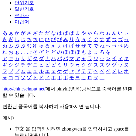
단위기호
일반기호
로마자
아랍어
あ
ぁ
か
が
さ
ざ
た
だ
な
は
ば
ぱ
ま
や
ゃ
ら
わ
ゎ
ん
い
ぃ
き
ぎ
し
じ
ち
ぢ
に
ひ
び
ぴ
み
り
う
ぅ
く
ぐ
す
ず
つ
づ
っ
ぬ
ふ
ぶ
ぷ
む
ゆ
ゅ
る
え
ぇ
け
げ
せ
ぜ
て
で
ね
へ
べ
ぺ
め
れ
お
ぉ
こ
ご
そ
ぞ
と
ど
の
ほ
ぼ
ぽ
も
よ
ょ
ろ
を
ア
ァ
カ
サ
ザ
タ
ダ
ナ
ハ
バ
パ
マ
ヤ
ャ
ラ
ワ
ヮ
ン
イ
ィ
キ
ギ
シ
ジ
チ
ヂ
ニ
ヒ
ビ
ピ
ミ
リ
ウ
ゥ
ク
グ
ス
ズ
ツ
ヅ
ッ
ヌ
フ
ブ
プ
ム
ユ
ュ
ル
エ
ェ
ケ
ゲ
セ
ゼ
テ
デ
ヘ
ベ
ペ
メ
レ
オ
ォ
コ
ゴ
ソ
ゾ
ト
ド
ノ
ホ
ボ
ポ
モ
ヨ
ョ
ロ
ヲ
―
http://chineseinput.net/
에서 pinyin(병음)방식으로 중국어를 변환
할 수 있습니다.
변환된 중국어를 복사하여 사용하시면 됩니다.
예시)
中文 을 입력하시려면
zhongwen
을 입력하시고 space를
누르시면됩니다.