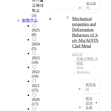
국기술
c
소
음성듣
교육대
t
충
기
학교
u
전
(3)
r
소
3
Mechanical
발행연도
i
는
properties and
n
증
Deformation
2025
g
가
(8)
Behaviors of 3-
:
하
ply Mg/Al/STS
A
는
2024
Clad Metal
M
온
(5)
)
실
김인규
은
가
2023
忠南大學校 大
기
스
(10)
學院
존
로
2014
의
인
2022
국내석사
(10)
금
한
속
지
원문보
2021
제
구
기
(15)
조
온
마
공
난
목차
2020
그
정
화
검색
(17)
네
과
와
조회
슘
는
고