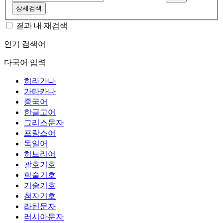
상세검색
결과 내 재검색
인기 검색어
다국어 입력
히라가나
가타카나
중국어
한글고어
그리스문자
프랑스어
독일어
히브리어
괄호기호
학술기호
기술기호
첨자기호
라틴문자
러시아문자