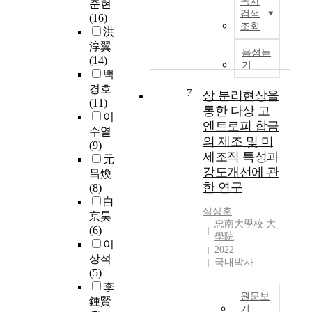
목차
준현
n
h
t
/
)
해
검색
(16)
t
e
i
3
은
F
조회
洪
l
r
o
,
복
i
y
淳翼
i
n
철
잡
g
음성듣
r
(14)
s
o
강
기
한
.
e
백
e
f
의
기
1
d
경호
o
S
7
1
상 분리현상을
하
.
u
(11)
f
i
/
학
1
통한 다상 고
c
이
t
l
5
적
과
엔트로피 합금
e
수열
h
i
수
형
같
의 제조 및 미
t
(9)
e
c
준
상
이
세조직 특성과
h
元
w
o
으
의
압
강도개선에 관
e
昌煥
o
n
로
제
축
a
한 연구
(8)
r
b
현
품
기
m
白
l
a
재
을
와
심상훈
o
d
京昊
s
까
제
d
忠南大學校 大
u
’
(6)
e
지
조
i
學院
n
s
이
d
개
하
s
2022
t
c
상석
A
발
는
p
국내박사
o
o
(5)
n
된
것
e
f
n
李
o
합
이
n
t
원문보
c
d
鍾賢
금
불
s
기
o