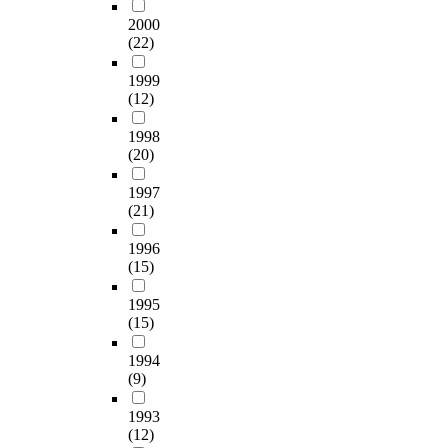
산
과
c
s
l
a
i
4
n
수
2000
업
학
t
e
u
f
z
C
l
행
(22)
기
적
e
d
d
e
e
s
a
하
반
이
d
s
i
t
d
,
b
1999
였
구
고
b
i
n
y
h
(12)
1
e
다
축
신
y
g
g
(
e
3
l
.
(
뢰
t
n
1
a
1998
a
7
i
본
제
할
h
i
2
(20)
e
l
C
n
연
도
수
e
f
5
r
t
s
g
구
,
있
c
1997
i
w
o
h
)
b
결
법
는
o
(21)
c
o
p
c
과
y
과
규
서
n
a
m
h
a
자
2
에
,
울
d
1996
n
e
i
r
연
0
대
인
시
(15)
i
t
n
l
e
방
s
한
증
정
t
s
a
i
s
사
a
요
1995
체
책
i
o
n
c
e
성
n
약
(15)
계
연
o
c
d
p
r
핵
d
은
등
구
n
i
7
l
v
종
3
1994
다
)
보
o
a
5
a
i
(9)
(
0
음
과
고
f
l
m
t
c
4
s
과
주
서
n
u
e
e
1993
e
0
w
같
류
‘
u
p
n
(12)
c
s
K
o
다
,
식
t