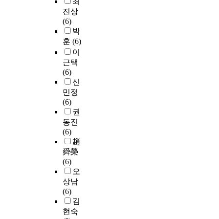
최
돼
n
흡
기
알
e
i
a
y
m
지
진상
v
연
능
레
r
n
l
t
e
고
(6)
e
군
식
르
e
A
t
i
w
기
박
s
이
품
기
c
u
h
c
o
(
t
훈
(6)
비
등
전
o
g
f
u
r
1
i
흡
이
에
문
l
u
u
s
k
7
g
연
근택
서
가
l
s
n
,
t
2
a
군
(6)
제
,
e
t
c
C
h
5
t
보
신
한
장
c
2
t
.
a
.
e
다
민정
적
학
t
0
i
j
t
7
c
유
(6)
명
사
e
0
o
e
f
B
o
의
권
시
,
d
9
n
j
o
q
n
적
로
초
동진
b
t
a
u
s
/
v
(
산
등
(6)
y
o
l
n
t
y
e
p
양
학
趙
q
s
f
i
e
e
n
〈
삼
교
舜榮
u
t
o
)
r
a
i
0
의
교
(6)
e
r
o
o
s
r
e
.
제
사
오
s
e
d
f
t
)
n
0
조
,
t
상남
n
s
f
h
,
c
0
·
영
i
(6)
g
,
o
e
오
e
1
가
양
o
김
t
a
o
s
징
s
)
공
교
n
현숙
h
n
d
e
어
t
으
에
사