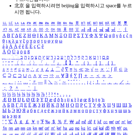
北京 을 입력하시려면
beijing
을 입력하시고 space를 누르
시면 됩니다.
ㅥ
ㅦ
ㅧ
ㅨ
ㅩ
ㅪ
ㅫ
ㅬ
ㅭ
ㅮ
ㅯ
ㅰ
ㅱ
ㅲ
ㅳ
ㅴ
ㅵ
ㅶ
ㅷ
ㅸ
ㅹ
ㅺ
ㅻ
ㅼ
ㅽ
ㅾ
ㅿ
ㆀ
ㆁ
ㆂ
ㆃ
ㆄ
ㆅ
ㆆ
ㆇ
ㆈ
ㆉ
ㆊ
ㆋ
ㆌ
ㆍ
ㆎ
Α
Β
Γ
Δ
Ε
Ζ
Η
Θ
Ι
Κ
Λ
Μ
Ν
Ξ
Ο
Π
Ρ
Σ
Τ
Υ
Φ
Χ
Ψ
Ω
α
β
γ
δ
ε
ζ
η
θ
ι
κ
λ
μ
ν
ξ
ο
π
ρ
σ
τ
υ
φ
χ
ψ
ω
á
à
Á
À
é
è
É
È
ç
Ç
ê
Ä
Ö
Ü
ä
ö
ü
ß
ְ
ֳ
ֲ
ֱ
ָ
ַ
ֵ
ֶ
ִ
ֹ
ּ
ֻ
ׂ
ׁ
ּ
ב
ה
נ
מ
צ
ת
ץ
ש
ד
ג
כ
ע
י
ח
ל
ך
ף
ק
ר
א
ט
ו
ן
ם
פ
‘
’
“
”
〔
〕
〈
〉
「
」
『
』
【
】
＂
（
）
［
］
｛
｝
±
×
÷
≠
≤
≥
∞
∴
♂
♀
∠
⊥
⌒
∂
∇
≡
≒
≪
≫
√
∽
∝
∵
∫
∬
∈
∋
⊆
⊇
⊂
⊃
∪
∩
∧
∨
￢
⇒
⇔
∀
∃
∮
∑
∏
＋
－
＜
＝
＞
、
。
·
‥
…
¨
〃
―
∥
＼
∼
´
～
ˇ
˘
˝
˚
˙
¸
˛
¡
¿
ː
！
＇
，
．
／
：
；
？
＾
＿
｀
｜
½
⅓
⅔
¼
¾
⅛
⅜
⅝
⅞
¹
²
³
⁴
ⁿ
₁
₂
₃
₄
Æ
Ð
Ħ
Ĳ
Ł
Ø
Œ
Þ
Ŧ
Ŋ
æ
đ
ð
ħ
ı
ĳ
ĸ
ŀ
ł
ø
œ
ß
þ
ŧ
ŋ
ŉ
А
Б
В
Г
Д
Е
Ё
Ж
З
И
Й
К
Л
М
Н
О
П
Р
С
Т
У
Ф
Х
Ц
Ч
Ш
Щ
Ъ
Ы
Ь
Э
Ю
Я
а
б
в
г
д
е
ё
ж
з
и
й
к
л
м
н
о
п
р
с
т
у
ф
х
ц
ч
ш
щ
ъ
ы
ь
э
ю
я
′
″
℃
Å
￠
￡
￥
¤
℉
‰
＄
％
Ｆ
￦
㎕
㎖
㎗
ℓ
㎘
㏄
㎣
㎤
㎥
㎦
㎙
㎚
㎛
㎜
㎝
㎞
㎟
㎠
㎡
㎢
㏊
㎍
㎎
㎏
㏏
㎈
㎉
㏈
㎧
㎨
㎰
㎱
㎲
㎳
㎴
㎵
㎶
㎷
㎸
㎹
㎀
㎁
㎂
㎃
㎄
㎺
㎻
㎽
㎾
㎿
㎐
㎑