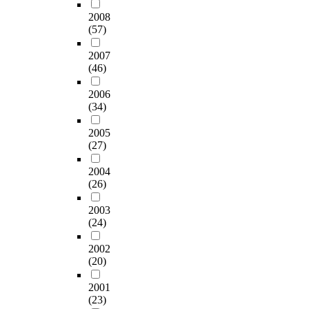
i
s
료
o
혈
구
레
a
a
.
t
2008
u
5
g
관
입
르
s
n
A
(57)
o
m
0
n
계
하
기
p
d
t
r
e
0
i
질
고
전
e
2007
a
o
t
r
건
t
환
있
문
c
(46)
b
t
h
i
에
i
자
다
가
t
l
a
e
n
대
o
들
.
를
o
2006
a
l
m
t
한
n
을
포
(34)
f
d
o
i
e
인
o
위
산
함
c
e
f
c
r
공
f
한
2005
양
하
h
i
2
r
e
방
f
교
(27)
삼
여
i
n
0
o
s
사
o
육
의
급
l
a
0
b
t
성
o
2004
의
산
식
d
t
C
i
i
(26)
핵
d
기
업
관
r
u
h
o
n
종
-
초
화
련
e
n
i
l
2003
p
(
n
자
를
전
n
a
n
(24)
o
e
1
u
료
위
문
i
c
e
g
r
3
t
를
하
가
s
2002
a
s
i
s
1
r
마
여
로
a
(20)
n
e
c
o
I
i
련
산
구
f
c
i
a
n
,
t
하
양
성
f
2001
a
n
l
a
1
i
고
삼
된
(23)
e
u
c
s
l
3
o
자