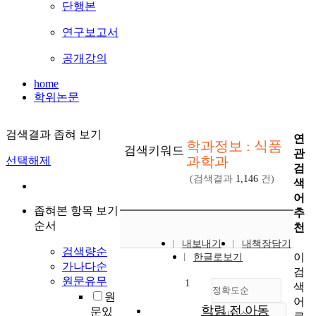
단행본
연구보고서
공개강의
home
학위논문
검색결과 좁혀 보기
연
학과정보 : 식품
검색키워드
관
과학과
선택해제
검
(검색결과
1,146
건)
색
어
좁혀본 항목 보기
추
순서
천
내보내기
내책장담기
검색량순
이
한글로보기
가나다순
검
원문유무
1
색
정확도순
원
어
학령 전 아동
문있
내림차순