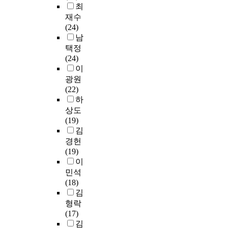
d
「
r
o
최
p
4
S
룹
에
0
r
R
v
c
t
재수
0
c
이
관
0
e
e
e
o
i
(24)
K
i
6
한
9
n
g
y
l
o
남
의
e
0
법
개
(
u
e
i
n
택정
평
n
.
적
정
2
l
d
t
s
(24)
균
c
3
근
교
7
a
i
i
a
이
방
e
%
거
육
8
t
n
c
n
사
광원
,
로
가
과
b
i
K
a
d
능
(22)
T
가
현
정
o
o
o
,
r
농
하
h
장
행
의
y
n
r
S
e
도
e
상도
많
법
창
s
o
e
.
q
에
G
(19)
았
상
의
,
n
a
a
u
영
r
김
으
에
적
2
S
,
u
i
향
a
며
경헌
미
체
6
t
7
r
r
을
d
,
(19)
비
험
7
a
2
e
e
줄
u
교
이
하
활
g
n
w
u
m
수
a
육
민석
여
동
i
d
o
s
e
있
t
수
(18)
산
에
r
a
m
,
n
었
e
준
김
양
활
l
r
e
L
t
다
S
은
형락
삼
용
s
d
n
.
s
.
c
전
(17)
을
할
)
s
a
m
f
그
h
체
김
원
수
i
,
n