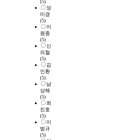
n
(5)
e
d
s
c
(
o
로
대
로
a
성
n
8
a
t
2
r
낮
한
구
i
미경
f
4
r
o
7
e
았
법
성
r
(5)
o
.
o
r
5
f
으
적
된
e
이
r
5
u
'
.
o
며
근
전
i
원종
e
p
n
s
7
o
,
거
문
n
(5)
i
e
d
g
B
d
운
가
가
t
신
g
r
s
r
q
,
동
현
협
e
의철
n
c
c
o
/
l
실
행
의
r
(5)
m
e
h
w
y
o
천
법
회
v
김
a
n
o
t
e
o
정
상
를
i
인환
t
t
o
h
a
k
도
에
통
e
(5)
t
i
l
.
r
i
는
서
해
w
남
e
n
s
T
)
n
3
부
교
T
r
K
상해
(
h
및
g
0
재
재
h
m
o
(5)
3
r
배
a
대
인
내
e
a
r
최
9
o
추
t
에
상
용
d
n
e
진호
s
u
김
c
서
황
의
a
a
a
(5)
c
g
치
o
가
을
방
t
g
n
이
h
h
(
n
장
파
향
a
e
,
범규
o
c
1
s
낮
악
과
w
m
h
(5)
o
o
9
u
게
하
틀
e
e
i