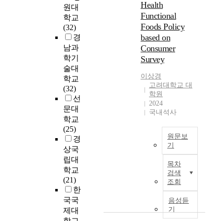
른
Health
가
i
원대
e
방
하
Functional
s
학교
l
사
고
i
Foods Policy
(32)
s
성
있
m
based on
경
i
물
다
p
남과
Consumer
n
질
.
o
c
학기
Survey
에
이
r
r
술대
대
에
t
이상경
e
학교
한
따
a
고려대학교 대
a
(32)
정
라
n
학원
s
선
보
청
2024
t
e
문대
제
국내석사
정
t
d
학교
공
한
o
,
(25)
을
환
r
p
원문보
경
위
경
e
기
u
상국
하
인
c
b
A
여
립대
산
o
목차
l
s
방
학교
지
g
검색
i
t
사
(21)
에
조회
n
c
h
성
한
서
i
i
e
물
국국
음성듣
생
z
n
h
질
기
제대
산
e
t
e
의
학교
되