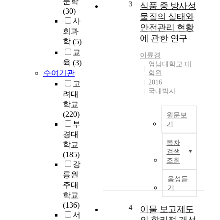
문학
준
r
3
식품 중 방사성
(30)
의
e
물질의 실태와
사
향
c
안전관리 현황
회과
상
e
에 관한 연구
학
(5)
으
n
로
교
t
이륜경
건
l
육
(3)
영남대학교 대
강
y
수여기관
학원
및
i
2016
고
웰
국내박사
n
려대
빙
h
학교
문
e
(220)
원문보
화
a
부
기
등
l
경대
일
에
t
목차
학교
본
대
h
검색
(185)
의
한
y
조회
강
원
관
g
릉원
전
심
음성듣
r
주대
사
기
이
o
학교
고
증
w
(136)
이
4
이물 보고제도
가
t
서
후
하
h