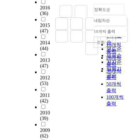
l
y
o
e
d
을
e
관
소
교
e
2016
'
f
정확도순
s
d
실
n
,
비
육
(36)
h
s
t
o
i
시
i
비
자
내
e
내림차순
s
h
f
정확도
s
하
e
만
2015
들
용
r
h
i
t
e
순
였
n
의
(47)
은
의
10개씩 출력
e
내림차순
r
s
h
a
인기도
다
c
관
담
신
b
i
s
e
s
.
순
e
조회
2014
련
금
뢰
10개씩
e
m
t
t
e
(44)
국
s
연도순
성
주
성
c
출력
p
u
h
m
민
t
을
제목순
형
,
a
20개씩
-
d
e
2013
a
다
o
파
저자순
태
타
u
출력
f
y
(47)
s
n
소
r
악
발행기
나
탕
s
30개씩
l
a
i
a
비
e
하
관순
찌
성
e
출력
2012
a
r
s
g
식
f
여
고
,
t
(53)
50개씩
v
e
w
e
품
o
건
말
적
h
o
a
출력
e
m
1
o
진
리
합
e
2011
r
s
100개씩
r
e
0
d
센
는
성
(42)
g
e
f
출력
e
n
0
a
터
가
확
r
d
o
t
t
개
n
이
2010
공
보
o
s
l
o
,
품
d
용
(39)
제
를
w
n
l
m
c
목
r
자
품
위
i
a
o
o
o
의
e
2009
및
으
해
n
c
w
n
n
(62)
시
c
심
로
알
g
k
s