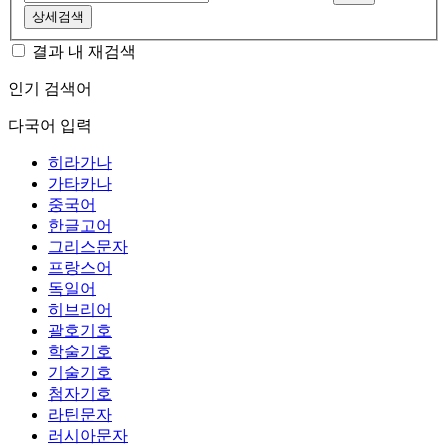
상세검색
결과 내 재검색
인기 검색어
다국어 입력
히라가나
가타카나
중국어
한글고어
그리스문자
프랑스어
독일어
히브리어
괄호기호
학술기호
기술기호
첨자기호
라틴문자
러시아문자