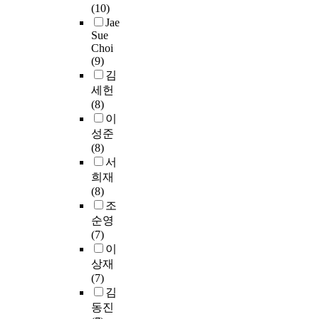
용
교
s
(10)
I
u
s
c
)
e
은
에
재
c
Jae
n
b
p
t
결
r
4
제
의
h
Sue
v
j
p
i
과
s
0
약
개
o
Choi
e
e
.
o
,
i
0
이
발
(9)
o
s
c
,
n
우
t
만
있
과
김
l
t
t
E
a
리
y
원
는
검
세헌
o
i
s
.
l
나
A
이
실
증
(8)
f
g
i
c
f
라
b
상
정
을
이
D
a
n
o
o
식
s
이
이
위
a
성준
t
C
l
o
생
t
6
다
한
e
(8)
i
h
i
d
활
r
5
.
것
-
서
o
i
O
s
소
a
.
이
j
희재
n
n
1
(
비
c
1
본
다
e
(8)
f
e
5
P
형
t
%
연
.
o
조
o
s
7
H
태
T
로
구
이
n
순영
r
e
:
F
에
h
비
는
를
w
(7)
R
,
H
F
서
e
교
인
위
e
이
e
5
7
s
큰
p
적
삼
해
r
상재
p
0
,
)
비
u
안
산
먼
e
(7)
o
.
C
a
율
r
정
업
저
m
김
r
5
l
n
을
p
된
법
전
e
동진
t
%
.
d
차
o
수
,
문
a