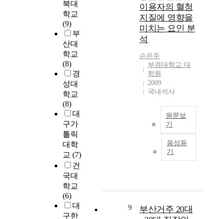
.
의
s
북대
이용자의 혈청
c
a
s
성
이
증
c
학교
i
l
지질에 영향을
c
확
의
가
h
(9)
d
f
미치는 요인 분
i
인
근
와
o
부
e
o
e
석
을
거
식
o
산대
n
o
n
위
로
품
l
학교
t
d
손은주
t
하
국
알
c
(8)
s
s
부경대학교 대
i
여
내
레
h
경
학원
i
a
f
대
산
르
i
2009
성대
n
n
i
표
양
기
l
국내석사
학교
v
d
c
적
삼
로
d
(8)
o
t
a
인
재
인
r
대
l
h
n
원문보
인
배
한
e
v
e
구가
기
d
공
면
증
n
i
i
톨릭
t
방
본
적
상
'
n
r
음성듣
대학
e
사
연
및
의
s
기
g
i
교
(7)
c
성
구
재
심
f
t
n
h
건
핵
는
배
각
o
h
t
n
종
국대
종
임
성
o
e
a
o
(
학교
합
가
으
d
d
k
l
요
(6)
건
확
로
C
i
e
o
오
대
진
9
대
인
부산거주 20대
h
s
s
g
드
센
구한
로
해
o