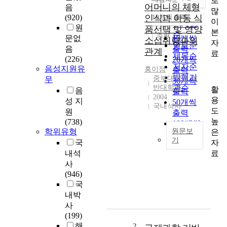
로
정확도
어머니의 체형
음
많
순
(920)
인식과 아동 식
10개씩 출력
내림차순
이
인기도
원
품선택 및 영양
본
순
조회
문없
10개씩
소섭취량과의
자
연도순
음
출력
관계
료
제목순
(226)
20개씩
저자순
음성지원유
홍이정
출력
발행기
중부대학교 일
무
30개씩
반대학원
관순
활
음
출력
2004
용
성 지
50개씩
국내석사
도
원
출력
높
(738)
100개씩
학위유형
원문보
은
출력
기
자
국
료
내석
T
h
사
e
(946)
r
국
e
내박
h
사
a
(199)
s
해
2