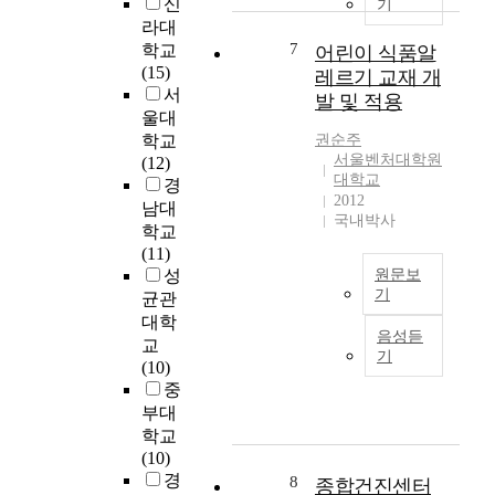
신
F
기
였
임
a
i
r
라대
s
다
산
t
n
e
7
)
학교
어린이 식품알
.
물
e
g
n
m
(15)
그
레르기 교재 개
로
r
g
e
a
서
리
발 및 적용
알
n
r
s
r
울대
고
려
a
e
s
k
국
학교
권순주
진
l
w
o
e
서울벤처대학원
내
(12)
산
b
.
f
대학교
t
유
경
양
o
I
h
2012
g
통
남대
삼
d
국내박사
n
e
r
식
학교
에
y
M
a
o
품
(11)
대
i
a
l
w
중
성
원문보
한
m
r
t
s
방
기
균관
수
a
c
h
,
사
대학
요
최
g
h
f
d
음성듣
성
교
가
근
e
2
u
기
r
핵
(10)
늘
식
a
0
n
i
종
중
어
품
n
0
c
v
에
나
알
부대
d
8
t
e
대
고
레
학교
p
,
i
n
한
있
르
(10)
r
i
o
b
위
다
기
경
e
8
종합건진센터
n
n
y
해