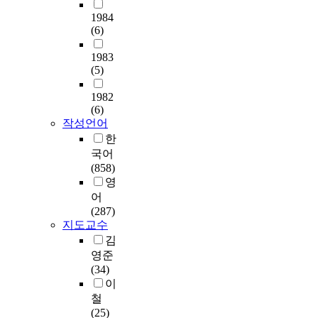
5
D
나
상
결
p
v
t
,
t
B
e
1984
이
품
정
h
e
o
g
o
(6)
q
p
는
개
하
y
r
t
e
e
/
a
4
발
였
s
n
a
n
1983
x
k
r
5
로
다
c
m
l
(5)
e
p
g
t
세
경
.
i
e
o
r
l
이
m
,
쟁
본
c
1982
n
f
i
o
검
e
여
력
연
a
(6)
t
1
c
r
출
n
자
을
구
l
작성언어
i
1
E
e
되
t
는
확
의
d
한
m
9
.
c
었
o
4
보
목
a
국어
p
p
c
o
고
f
2
해
적
t
(858)
l
e
o
n
,
F
세
야
은
a
영
e
o
l
s
시
o
이
한
초
o
m
p
어
i
u
료
o
며
다
등
f
e
l
(287)
,
m
자
d
보
.
학
5
지도교수
n
e
Y
e
체
a
통
생
4
t
w
김
.
r
의
n
활
그
을
5
e
e
영준
e
p
K
d
동
러
대
c
d
r
(34)
n
e
함
L
을
나
상
h
t
e
이
t
r
유
i
하
산
으
i
h
s
e
철
c
량
f
는
양
로
l
e
u
r
(25)
e
이
e
그
삼
2