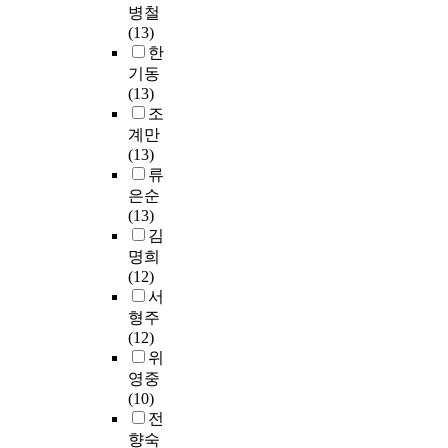
o
o
리
o
6
병철
료
있
n
T
d
n
r
고
o
0
(13)
로
도
t
a
4
o
p
4
l
.
한
한
록
h
r
7
c
e
0
,
8
가
초
기동
e
g
m
y
r
K
P
%
공
등
(13)
a
e
e
t
s
의
u
가
제
학
조
g
t
n
o
o
연
k
대
품
교
계만
e
s
.
g
n
간
y
졸
이
저
(13)
o
,
A
e
a
섭
o
이
나
학
류
f
P
m
n
l
취
n
상
건
년
3
은순
r
o
e
i
방
g
으
강
어
-
(13)
o
n
s
z
사
N
로
기
린
7
김
c
g
,
e
능
a
비
능
이
f
명희
e
t
S
d
평
t
교
식
를
r
(12)
d
h
a
h
가
i
적
품
위
o
서
u
e
l
e
(
o
높
으
한
m
형주
r
s
m
a
k
n
았
로
식
t
(12)
e
u
o
l
g
a
고
서
품
h
위
s
r
n
t
/
l
,
의
알
e
영중
,
v
e
h
y
U
가
제
레
p
(10)
a
e
l
f
e
n
족
품
르
r
전
n
y
l
u
a
i
수
활
기
e
향숙
d
s
a
n
r
v
입