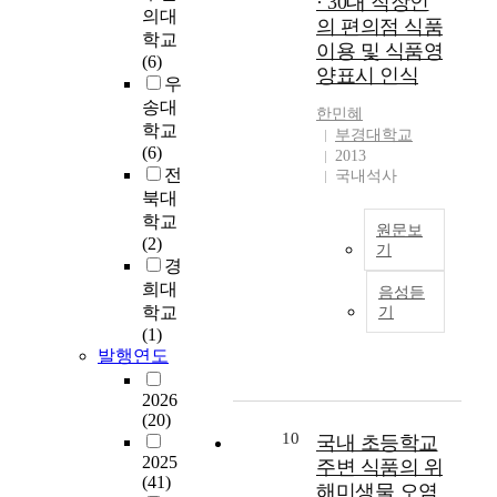
· 30대 직장인
c
w
i
,
터
의대
산
세
i
의 편의점 식품
o
e
c
세
이
학교
양
계
c
이용 및 식품영
v
r
a
슘
용
(6)
삼
적
e
e
e
양표시 인식
l
)
자
우
의
으
a
r
c
a
과
를
송대
생
로
n
한민혜
y
o
d
자
대
산
식
학교
d
부경대학교
o
m
v
연
상
량
품
(6)
N
2013
f
p
a
방
으
은
알
전
u
국내석사
a
a
n
사
로
증
레
북대
t
m
r
c
성
성
가
르
r
학교
o
e
원문보
e
핵
별
하
기
i
(2)
u
d
기
m
종
,
고
에
e
경
s
b
e
(
A
연
있
대
n
희대
음성듣
e
e
n
포
s
령
다
한
t
학교
기
h
t
t
타
t
별
.
관
I
(1)
e
w
s
슘
u
혈
산
심
n
발행연도
a
e
a
)
d
청
양
이
t
d
e
n
의
y
지
삼
증
a
2026
i
n
d
함
o
질
구
가
(20)
k
n
C
a
유
n
농
10
매
하
국내 초등학교
e
a
h
f
실
c
도
2025
자
고
.
주변 식품의 위
f
i
o
태
o
의
(41)
의
있
M
해미생물 오염
a
n
c