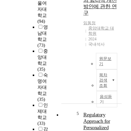
의 합리적 개선
울여
방
고
o
방안에 관한 연
사
자대
있
f
구
능
학교
으
c
에
(94)
며
h
임동정
대
영
,
중앙대학교 대
i
한
남대
학원
안
l
국
학교
2024
전
d
민
국내석사
(73)
한
r
의
중
먹
e
불
앙대
거
n
원문보
안
학교
리
.
기
의
(35)
에
T
A
식
숙
대
목차
h
s
이
검색
한
명여
e
i
확
조회
소
자대
r
n
대
비
e
학교
c
됨
음성듣
자
f
(35)
o
기
에
의
o
인
m
따
요
r
제대
e
5
Regulatory
라
구
e
학교
l
올
Approach for
가
i
(33)
e
바
Personalized
증
t
강
v