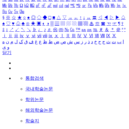
㎒
㎓
㎔
Ω
㏀
㏁
㎊
㎋
㎌
㏖
㏅
㎭
㎮
㎯
㏛
㎩
㎪
㎫
㎬
㏝
㏐
㏓
㏃
㏉
㏜
㏆
§
※
☆
★
○
●
◎
◇
◆
□
■
△
▽
→
←
↑
↓
↔
〓
◁
◀
▷
▶
♤
♠
♡
♥
♧
♣
⊙
◈
▣
◐
◑
▒
▤
▥
▨
▧
▦
▩
♨
☏
☎
☜
☞
¶
†
‡
↕
↗
↙
↖
↘
♭
♩
♪
♬
㉿
㈜
№
㏇
™
㏂
㏘
℡
＃
＆
＊
＠
ª
º
ⅰ
ⅱ
ⅲ
ⅳ
ⅴ
ⅵ
ⅶ
ⅷ
ⅸ
ⅹ
Ⅰ
Ⅱ
Ⅲ
Ⅳ
Ⅴ
Ⅵ
Ⅶ
Ⅷ
Ⅸ
Ⅹ
ا
ب
ت
ث
ج
ح
خ
د
ذ
ر
ز
س
ش
ص
ض
ط
ظ
ع
غ
ف
ق
ک
ل
م
ن
ه
و
ی
닫기
통합검색
국내학술논문
학위논문
해외학술논문
학술지