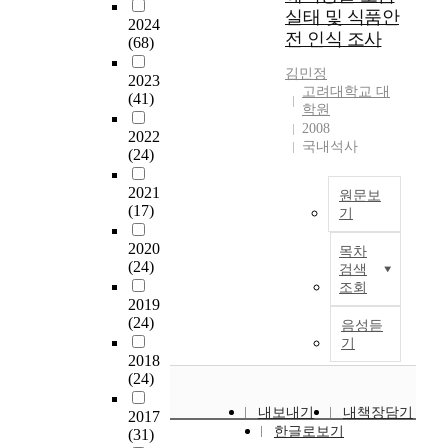
를
n
분
소
다
o
실태 및 식품안
m
a
u
파
s
2024
포
비
.
t
o
a
전 인식 조사
s
(68)
악
u
양
유
따
h
u
n
o
하
m
상
형
라
e
김민정
s
d
2023
n
여
p
을
은
서
r
고려대학교 대
d
K
(41)
p
,
t
살
주
식
학원
t
o
o
r
식
i
펴
로
품
2008
a
2022
m
r
e
품
o
보
국내석사
수
알
k
(24)
e
e
v
섭
n
고
삼
레
e
s
a
e
취
p
이
형
르
a
2021
원문보
t
.
n
량
a
에
태
기
(17)
n
기
i
a
t
에
t
영
로
는
i
c
s
T
i
따
t
향
2020
구
전
m
목차
f
t
h
o
른
e
을
(24)
입
문
검색
p
o
h
e
n
내
r
주
조회
하
성
o
o
e
o
-
부
n
2019
는
지
이
r
d
r
b
o
(24)
피
s
생
음성듣
만
필
t
c
e
j
r
폭
o
기
활
3
요
a
o
s
e
2018
i
선
f
습
5
한
n
m
u
(24)
c
e
량
c
관
.
분
t
p
l
t
n
평
o
,
4
야
r
내보내기
내책장담기
2017
a
t
i
t
가
n
식
%
로
o
한글로보기
(31)
n
s
v
e
등
v
습
의
서