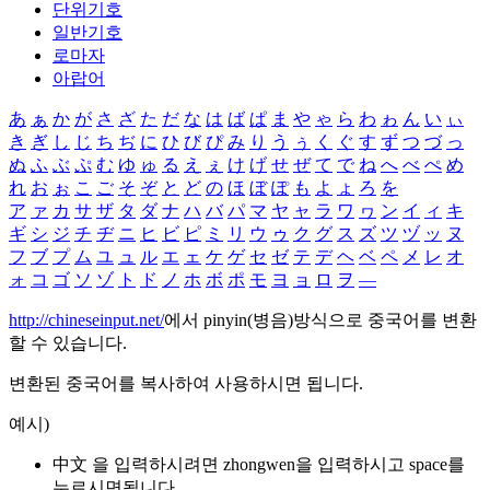
단위기호
일반기호
로마자
아랍어
あ
ぁ
か
が
さ
ざ
た
だ
な
は
ば
ぱ
ま
や
ゃ
ら
わ
ゎ
ん
い
ぃ
き
ぎ
し
じ
ち
ぢ
に
ひ
び
ぴ
み
り
う
ぅ
く
ぐ
す
ず
つ
づ
っ
ぬ
ふ
ぶ
ぷ
む
ゆ
ゅ
る
え
ぇ
け
げ
せ
ぜ
て
で
ね
へ
べ
ぺ
め
れ
お
ぉ
こ
ご
そ
ぞ
と
ど
の
ほ
ぼ
ぽ
も
よ
ょ
ろ
を
ア
ァ
カ
サ
ザ
タ
ダ
ナ
ハ
バ
パ
マ
ヤ
ャ
ラ
ワ
ヮ
ン
イ
ィ
キ
ギ
シ
ジ
チ
ヂ
ニ
ヒ
ビ
ピ
ミ
リ
ウ
ゥ
ク
グ
ス
ズ
ツ
ヅ
ッ
ヌ
フ
ブ
プ
ム
ユ
ュ
ル
エ
ェ
ケ
ゲ
セ
ゼ
テ
デ
ヘ
ベ
ペ
メ
レ
オ
ォ
コ
ゴ
ソ
ゾ
ト
ド
ノ
ホ
ボ
ポ
モ
ヨ
ョ
ロ
ヲ
―
http://chineseinput.net/
에서 pinyin(병음)방식으로 중국어를 변환
할 수 있습니다.
변환된 중국어를 복사하여 사용하시면 됩니다.
예시)
中文 을 입력하시려면
zhongwen
을 입력하시고 space를
누르시면됩니다.