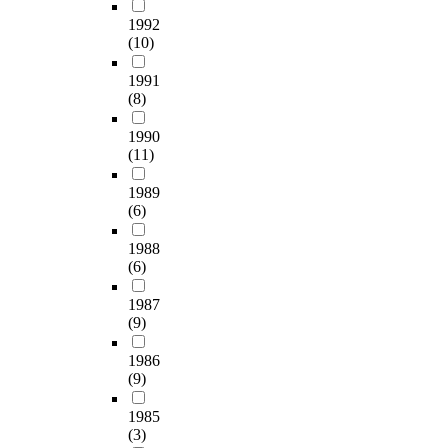
h
r
o
i
)
r
.
음
품
r
1992
e
e
u
s
의
k
1
료
알
i
(10)
a
s
n
r
분
e
.
,
레
t
v
p
t
i
석
r
연
건
르
i
1991
a
o
,
s
결
s
구
강
기
(8)
o
l
n
c
i
과
i
대
기
관
n
.
d
o
n
,
n
상
1990
능
리
.
I
e
l
g
고
B
자
(11)
식
매
I
n
d
i
.
사
u
의
품
뉴
n
r
t
f
T
리
s
1989
일
,
얼
t
e
o
o
h
(6)
1
a
반
약
’
h
s
t
r
i
건
n
적
,
을
i
p
h
m
1988
s
에
M
인
화
분
s
o
i
(6)
s
s
서
i
특
장
석
s
n
s
,
t
1
n
성
품
하
t
1987
s
s
B
u
3
-
에
등
여
u
(9)
e
u
.
d
7
H
서
획
교
d
,
r
c
y
C
y
남
기
재
y
1986
t
v
e
a
s
e
자
적
콘
(9)
,
h
e
r
i
이
H
의
인
텐
t
e
y
e
m
3
a
평
1985
건
츠
h
g
.
u
e
.
n
균
(3)
강
로
e
o
A
s
d