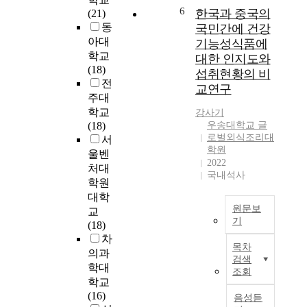
t
e
a
실
6
한국과 중국의
(21)
는
h
r
l
태
동
국민간에 건강
임
e
e
t
와
아대
산
기능성식품에
r
s
h
정
물
학교
e
대한 인지도와
t
f
부
에
(18)
l
섭취현황의 비
i
u
의
대
전
a
교연구
n
n
방
한
주대
t
h
c
사
관
i
학교
강사기
e
t
성
심
o
(18)
우송대학교 글
a
i
물
이
로벌외식조리대
n
서
l
o
질
학원
증
s
울벤
t
n
관
2022
가
h
처대
h
a
리
국내석사
하
i
학원
a
l
정
고
p
대학
n
f
책
있
b
원문보
교
d
o
에
으
e
기
(18)
w
o
대
며
t
차
e
T
d
하
,
목차
w
l
h
의과
s
여
검색
특
e
l
e
학대
(
기
조회
히
e
-
a
학교
H
술
청
n
b
w
(16)
F
하
음성듣
정
m
e
a