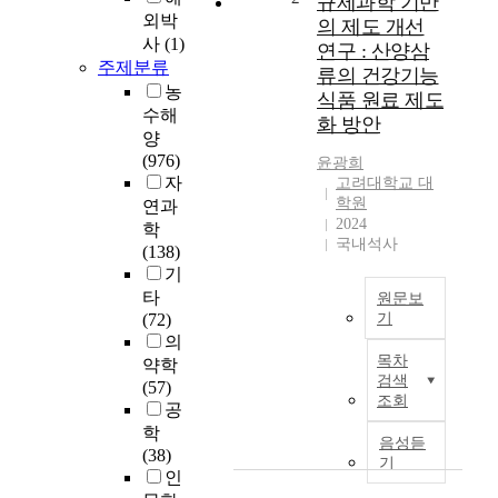
규제과학 기반
b
외박
의 제도 개선
e
사
(1)
연구 : 산양삼
e
주제분류
류의 건강기능
n
농
식품 원료 제도
i
수해
화 방안
n
양
c
(976)
윤광희
r
자
고려대학교 대
e
학원
연과
a
2024
학
s
국내석사
(138)
i
기
n
타
원문보
g
(72)
기
i
의
국
n
목차
약학
민
t
검색
(57)
들
e
조회
공
의
r
학
생
e
음성듣
(38)
활
s
기
인
수
t