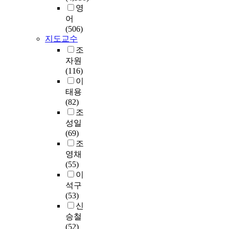
e
영
r
어
i
(506)
n
지도교수
c
조
r
자원
e
(116)
a
이
s
태용
e
(82)
d
조
f
성일
r
(69)
o
조
m
영채
3
(55)
3
이
6
석구
i
(53)
n
신
1
승철
9
(52)
9