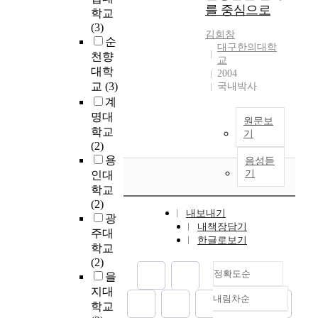
a
를 중심으로
학교
l
(3)
y
김회창
순
s
대구한의대학
천향
교
i
대학
2004
s
교
(3)
국내박사
w
계
a
명대
s
원문보
학교
m
기
(2)
a
용
d
음성듣
기
e
인대
f
학교
r
(2)
내보내기
o
광
내책장담기
m
주대
한글로보기
t
학교
h
(2)
e
정확도순
을
r
지대
내림차순
e
정확도
학교
c