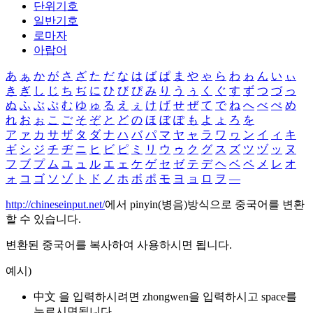
단위기호
일반기호
로마자
아랍어
あ
ぁ
か
が
さ
ざ
た
だ
な
は
ば
ぱ
ま
や
ゃ
ら
わ
ゎ
ん
い
ぃ
き
ぎ
し
じ
ち
ぢ
に
ひ
び
ぴ
み
り
う
ぅ
く
ぐ
す
ず
つ
づ
っ
ぬ
ふ
ぶ
ぷ
む
ゆ
ゅ
る
え
ぇ
け
げ
せ
ぜ
て
で
ね
へ
べ
ぺ
め
れ
お
ぉ
こ
ご
そ
ぞ
と
ど
の
ほ
ぼ
ぽ
も
よ
ょ
ろ
を
ア
ァ
カ
サ
ザ
タ
ダ
ナ
ハ
バ
パ
マ
ヤ
ャ
ラ
ワ
ヮ
ン
イ
ィ
キ
ギ
シ
ジ
チ
ヂ
ニ
ヒ
ビ
ピ
ミ
リ
ウ
ゥ
ク
グ
ス
ズ
ツ
ヅ
ッ
ヌ
フ
ブ
プ
ム
ユ
ュ
ル
エ
ェ
ケ
ゲ
セ
ゼ
テ
デ
ヘ
ベ
ペ
メ
レ
オ
ォ
コ
ゴ
ソ
ゾ
ト
ド
ノ
ホ
ボ
ポ
モ
ヨ
ョ
ロ
ヲ
―
http://chineseinput.net/
에서 pinyin(병음)방식으로 중국어를 변환
할 수 있습니다.
변환된 중국어를 복사하여 사용하시면 됩니다.
예시)
中文 을 입력하시려면
zhongwen
을 입력하시고 space를
누르시면됩니다.