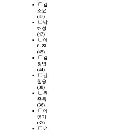
김
2
소윤
t
(47)
o
남
8
해성
8
(47)
4
이
I
n
태진
1
(45)
9
김
9
창엽
4
(44)
,
김
b
철웅
u
(38)
t
원
t
종욱
h
(36)
e
이
r
영기
e
(35)
a
유