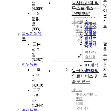
로
방사선사의 직
음
내림차순
많
정확도
무스트레스에
(4,069)
이
순
관한 연구
10개씩 출력
원
내림차순
본
인기도
문없
자
순
조회
정동성
10개씩
음
료
中央大學校 大
연도순
출력
(993)
學院
제목순
음성지원유
20개씩
1996
저자순
무
출력
국내석사
발행기
활
음
30개씩
관순
용
성 지
출력
복사/대
도
원
50개씩
출신청
높
(3,287)
출력
학위유형
은
100개씩
자
국
2
응급실 환자의
출력
료
내석
의료서비스 만
사
족도 연구
(4,018)
국
이인자
中央大學校 大
내박
學院
사
1996
(1,044)
국내석사
주제분류