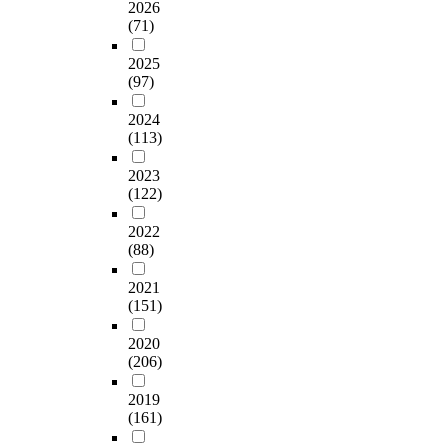
u
2026
s
(71)
t
e
2025
(97)
d
t
2024
o
(113)
1
2
2023
9
(122)
e
m
2022
e
(88)
r
g
2021
e
(151)
n
c
2020
(206)
y
c
2019
a
(161)
l
l