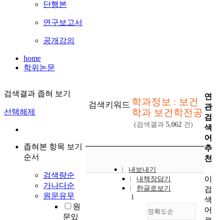
단행본
연구보고서
공개강의
home
학위논문
검색결과 좁혀 보기
연
학과정보 : 보건
검색키워드
관
학과 보건학전공
선택해제
검
(검색결과
5,062
건)
색
어
좁혀본 항목 보기
추
순서
천
내보내기
검색량순
이
내책장담기
가나다순
한글로보기
검
원문유무
1
색
원
어
정확도순
문있