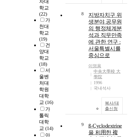
d
자대
t
학교
i
(22)
8
지방자치구 위
m
가
생분야 공무원
e
천대
의 행정체계분
s
학교
석과 직무만족
p
(19)
에 관한 연구 :
e
건
서울특별시를
n
양대
중심으로
t
학교
f
(18)
이영용
o
서
中央大學校 大
r
울벤
學院
t
처대
1996
h
국내석사
학원
e
대학
t
교
(16)
복사/대
r
가
출신청
a
톨릭
n
대학
s
9
ß-Cyclodextrine
교
(14)
f
을 利用한 複
아
e