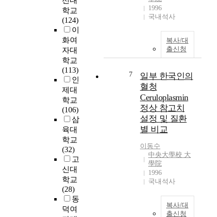
선대
n
1996
학교
o
국내석사
(124)
f
이
e
화여
복사/대
m
출신청
자대
e
학교
r
(113)
g
7
일부 한국인의
인
e
혈청
제대
n
Ceruloplasmin
학교
c
정상 참고치
(106)
y
설정 및 질환
삼
p
별 비교
육대
a
학교
t
이동수
(32)
i
中央大學校 大
고
e
學院
신대
n
1996
t
학교
국내석사
s
(28)
a
동
복사/대
n
덕여
출신청