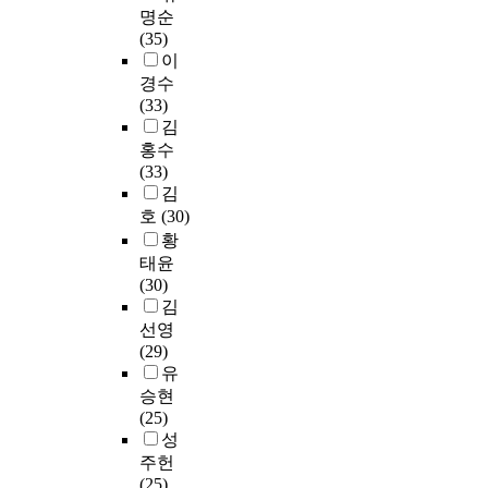
f
명순
t
(35)
e
이
r
경수
t
(33)
h
김
e
홍수
n
(33)
u
김
m
호
(30)
b
황
e
태윤
r
(30)
d
김
e
선영
c
(29)
r
유
e
승현
a
(25)
s
성
e
주헌
d
(25)