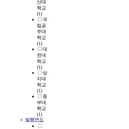
산대
w
학교
a
(1)
n
국
g
립공
j
주대
u
c
학교
i
(1)
t
대
y
전대
p
학교
a
(1)
t
상
i
지대
e
학교
n
(1)
t
중
s
부대
e
학교
n
(1)
t
발행연도
r