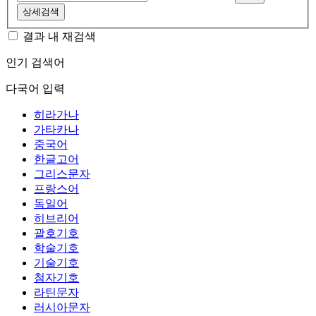
상세검색
결과 내 재검색
인기 검색어
다국어 입력
히라가나
가타카나
중국어
한글고어
그리스문자
프랑스어
독일어
히브리어
괄호기호
학술기호
기술기호
첨자기호
라틴문자
러시아문자