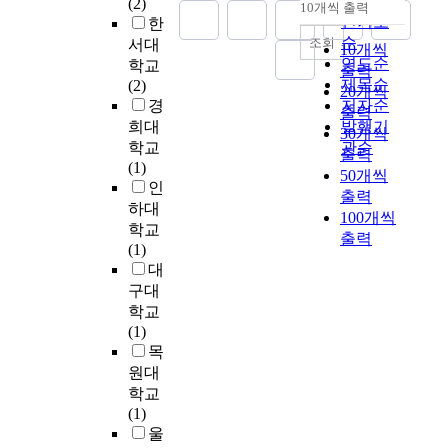
순
(2)
10개씩 출력
내림차순
o
인기도
한
r
순
조회
서대
10개씩
d
연도순
학교
출력
o
제목순
(2)
20개씩
f
경
저자순
출력
t
희대
발행기
30개씩
h
학교
관순
출력
e
(1)
50개씩
t
인
출력
r
하대
100개씩
a
학교
n
출력
(1)
s
대
f
구대
e
학교
r
(1)
r
목
a
원대
l
학교
o
(1)
f
울
k