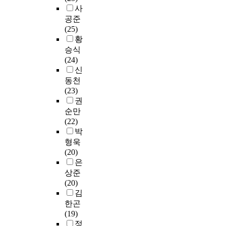
t
사
o
공준
3
(25)
1
황
0
승식
i
(24)
n
신
1
동천
9
(23)
9
권
6
순만
.
(22)
y
박
t
형욱
h
(20)
e
은
s
e
상준
x
(20)
o
김
f
한곤
t
(19)
h
정