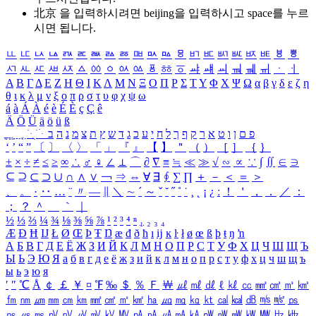
北京 을 입력하시려면
beijing
을 입력하시고 space를 누르
시면 됩니다.
ㅥ
ㅦ
ㅧ
ㅨ
ㅩ
ㅪ
ㅫ
ㅬ
ㅭ
ㅮ
ㅯ
ㅰ
ㅱ
ㅲ
ㅳ
ㅴ
ㅵ
ㅶ
ㅷ
ㅸ
ㅹ
ㅺ
ㅻ
ㅼ
ㅽ
ㅾ
ㅿ
ㆀ
ㆁ
ㆂ
ㆃ
ㆄ
ㆅ
ㆆ
ㆇ
ㆈ
ㆉ
ㆊ
ㆋ
ㆌ
ㆍ
ㆎ
Α
Β
Γ
Δ
Ε
Ζ
Η
Θ
Ι
Κ
Λ
Μ
Ν
Ξ
Ο
Π
Ρ
Σ
Τ
Υ
Φ
Χ
Ψ
Ω
α
β
γ
δ
ε
ζ
η
θ
ι
κ
λ
μ
ν
ξ
ο
π
ρ
σ
τ
υ
φ
χ
ψ
ω
á
à
Á
À
é
è
É
È
ç
Ç
ê
Ä
Ö
Ü
ä
ö
ü
ß
ְ
ֳ
ֲ
ֱ
ָ
ַ
ֵ
ֶ
ִ
ֹ
ּ
ֻ
ׂ
ׁ
ּ
ב
ה
נ
מ
צ
ת
ץ
ש
ד
ג
כ
ע
י
ח
ל
ך
ף
ק
ר
א
ט
ו
ן
ם
פ
‘
’
“
”
〔
〕
〈
〉
「
」
『
』
【
】
＂
（
）
［
］
｛
｝
±
×
÷
≠
≤
≥
∞
∴
♂
♀
∠
⊥
⌒
∂
∇
≡
≒
≪
≫
√
∽
∝
∵
∫
∬
∈
∋
⊆
⊇
⊂
⊃
∪
∩
∧
∨
￢
⇒
⇔
∀
∃
∮
∑
∏
＋
－
＜
＝
＞
、
。
·
‥
…
¨
〃
―
∥
＼
∼
´
～
ˇ
˘
˝
˚
˙
¸
˛
¡
¿
ː
！
＇
，
．
／
：
；
？
＾
＿
｀
｜
½
⅓
⅔
¼
¾
⅛
⅜
⅝
⅞
¹
²
³
⁴
ⁿ
₁
₂
₃
₄
Æ
Ð
Ħ
Ĳ
Ł
Ø
Œ
Þ
Ŧ
Ŋ
æ
đ
ð
ħ
ı
ĳ
ĸ
ŀ
ł
ø
œ
ß
þ
ŧ
ŋ
ŉ
А
Б
В
Г
Д
Е
Ё
Ж
З
И
Й
К
Л
М
Н
О
П
Р
С
Т
У
Ф
Х
Ц
Ч
Ш
Щ
Ъ
Ы
Ь
Э
Ю
Я
а
б
в
г
д
е
ё
ж
з
и
й
к
л
м
н
о
п
р
с
т
у
ф
х
ц
ч
ш
щ
ъ
ы
ь
э
ю
я
′
″
℃
Å
￠
￡
￥
¤
℉
‰
＄
％
Ｆ
￦
㎕
㎖
㎗
ℓ
㎘
㏄
㎣
㎤
㎥
㎦
㎙
㎚
㎛
㎜
㎝
㎞
㎟
㎠
㎡
㎢
㏊
㎍
㎎
㎏
㏏
㎈
㎉
㏈
㎧
㎨
㎰
㎱
㎲
㎳
㎴
㎵
㎶
㎷
㎸
㎹
㎀
㎁
㎂
㎃
㎄
㎺
㎻
㎽
㎾
㎿
㎐
㎑