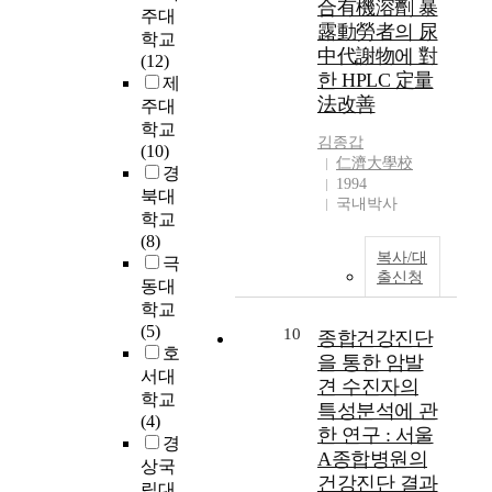
合有機溶劑 暴
r
주대
露動勞者의 尿
r
학교
中代謝物에 對
a
(12)
한 HPLC 定量
l
제
法改善
o
주대
f
학교
김종갑
t
(10)
仁濟大學校
h
경
1994
e
북대
국내박사
p
학교
a
(8)
t
복사/대
극
출신청
i
동대
e
학교
n
(5)
10
종합건강진단
t
호
을 통한 암발
s
서대
견 수진자의
,
학교
특성분석에 관
a
(4)
n
한 연구 : 서울
경
a
A종합병원의
상국
n
건강진단 결과
립대