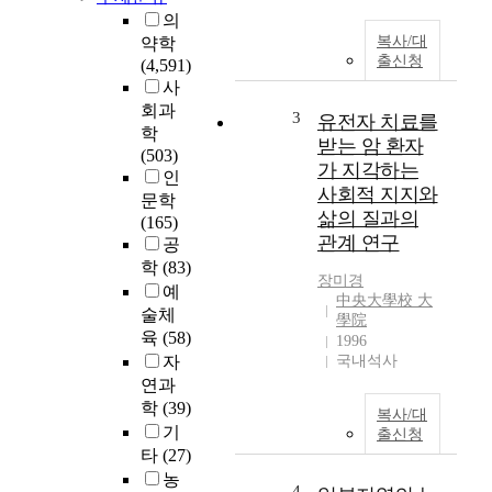
의
복사/대
약학
출신청
(4,591)
사
회과
3
유전자 치료를
학
받는 암 환자
(503)
가 지각하는
인
사회적 지지와
문학
삶의 질과의
(165)
관계 연구
공
학
(83)
장미경
예
中央大學校 大
술체
學院
육
(58)
1996
자
국내석사
연과
학
(39)
복사/대
기
출신청
타
(27)
농
4