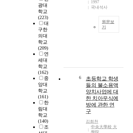
1997
광대
국내석사
학교
(223)
원문보
대
기
구한
T
의대
o
학교
f
(209)
i
연
n
세대
d
학교
t
(162)
h
6
중
초등학교 학생
e
앙대
들의 불소용액
s
학교
양치사업에 대
i
(161)
한 치아우식예
t
한
방에 관한 연
u
림대
구
a
학교
t
(140)
김희천
i
조
中央大學校 大
o
學院