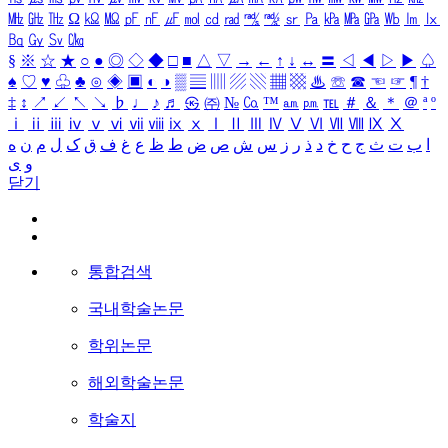
㎒
㎓
㎔
Ω
㏀
㏁
㎊
㎋
㎌
㏖
㏅
㎭
㎮
㎯
㏛
㎩
㎪
㎫
㎬
㏝
㏐
㏓
㏃
㏉
㏜
㏆
§
※
☆
★
○
●
◎
◇
◆
□
■
△
▽
→
←
↑
↓
↔
〓
◁
◀
▷
▶
♤
♠
♡
♥
♧
♣
⊙
◈
▣
◐
◑
▒
▤
▥
▨
▧
▦
▩
♨
☏
☎
☜
☞
¶
†
‡
↕
↗
↙
↖
↘
♭
♩
♪
♬
㉿
㈜
№
㏇
™
㏂
㏘
℡
＃
＆
＊
＠
ª
º
ⅰ
ⅱ
ⅲ
ⅳ
ⅴ
ⅵ
ⅶ
ⅷ
ⅸ
ⅹ
Ⅰ
Ⅱ
Ⅲ
Ⅳ
Ⅴ
Ⅵ
Ⅶ
Ⅷ
Ⅸ
Ⅹ
ا
ب
ت
ث
ج
ح
خ
د
ذ
ر
ز
س
ش
ص
ض
ط
ظ
ع
غ
ف
ق
ک
ل
م
ن
ه
و
ی
닫기
통합검색
국내학술논문
학위논문
해외학술논문
학술지