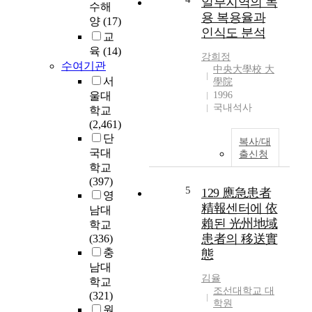
일부지역의 녹
수해
용 복용율과
양
(17)
인식도 분석
교
육
(14)
강희정
수여기관
中央大學校 大
서
學院
울대
1996
국내석사
학교
(2,461)
단
복사/대
국대
출신청
학교
(397)
5
129 應急患者
영
精報센터에 依
남대
賴된 光州地域
학교
患者의 移送實
(336)
충
態
남대
김율
학교
조선대학교 대
(321)
학원
원