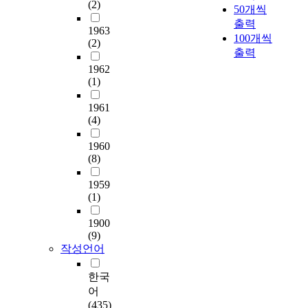
h
(2)
v
요
학
50개씩
을 재구성, 편집, 제작
참
10.7%, 고지혈증 및
살
i
e
도
습
출력
하였다. 또한 학습자
여
동맥경화 8.8% 등의
아
1963
c
h
인
모
100개씩
의 보건교육 요구도에
와
순이었으며, 질병수가
가
(2)
h
e
식
형
맞춰 우리나라 청소년
출력
건
증가할수록 주관적 건
고
r
a
을
을
의 보건교육요구도가
강
1962
강인식도 나빠져 통계
있
e
l
분
기
정신보건, 건강습관,
인
(1)
적으로도 유의한 차이
는
q
t
석
반
안전교육, 습관성 약
식
가 있었다(p<0.001). 3.
지
u
h
하
으
1961
물중독, 질병예방, 성
에
일반적 특성별 보건교
알
i
y
기
로
(4)
교육, 성장발달 영양,
미
육 요구도를 분석한
고
r
l
위
시
환경보건, 소비자보건
치
결과, 여성노인과 모
싶
e
i
하
청
1960
의 순인 것을 반영하
는
임에 참석하는 노인의
었
s
f
여
(8)
각
여 교육내용을 구성하
영
경우 교육의 필요성을
다
r
e
보
매
였다. 컴퓨터 보급과
향
더 인식하고 있었으며
.
a
s
건
1959
체
인터넷 이용에 있어서
을
여성노인의 경우
그
d
(1)
t
소
와
는 최근 급속도로 그
분
(p<0.05), 모임에 참석
래
i
y
건
자
비율이 증가하고 있는
석
하는 경우(p<0.001),
서
1900
c
l
강
료
사실을 바탕으로 온라
하
건강행위를 실천하는
내
(9)
a
e
증
를
인 보건교육 자료 및
기
노인에게서(p<0.01)
러
작성언어
l
a
진
활
프로그램 연구 개발이
위
참여의지가 더 높았고
티
c
n
사
용
중요함을 인지할 수
해
이는 통계적으로 유의
브
한국
h
d
업
하
있었다. 설계단계에서
서
하였다. 4. 교육내용은
탐
어
a
c
담
는
는 청소년의 보건교육
우
'질병예방 및 관리' 영
구
(435)
n
h
당