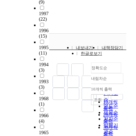
발을 위해 분석, 설계,
연
(9)
대상자의 인구학적 특
교
n
e
사
.
제작, 프로그램개발,
구
성은 여성노인이
육
e
s
역
1997
운영안 제시, 평가도
는
84.3%이었고 평균연
법
w
o
할
학
(22)
구개발의 단계로 연구
질
령이 72.5세로 교육수
제
m
f
을
령
를 진행하였다. 분석
병
준은 초졸 이하이며,
2
e
t
도
전
1996
단계에서는 기초연구
예
61.9%가 사별상태이
1
d
h
출
(15)
기
단계로 국내외 청소년
방
었다. 월수입은 29만
조
i
i
하
아
대상의 보건교육 홈페
교
원 이하가 37.2%이고,
에
c
s
였
1995
내보내기
내책장담기
동
이지 분석 및, 학습자
육
65.9%가 지역사회복
따
a
(11)
p
고
한글로보기
을
의 요구도 분석, 학습
및
지관에 참석하며 건강
라
l
r
,
대
자의 학습환경 분석으
건
관리행위는 금연·금주
교
1994
i
o
보
상
로 이루어 졌으며 분
정확도순
강
의 실천이 36.1%이었
사
(3)
n
g
건
으
석결과 사이트내용 및
생
다. 검진결과를 통보
인
d
r
교
로
내림차순
구성체계가 잘 잡힌
활
정확도
1993
받은 노인의 47%만
,
u
a
육
A
미국의
실
(3)
순
재검 또는 치료를 받
보
s
10개씩 출력
m
사
S
내림차순
www.teenshealth.org
천
인기도
았으며 검진 후 상담
건
t
a
역
S
1968
의 사이트를 기반으로
교
또는 보건교육을 받은
순
교
조회
r
r
10개씩
할
U
(1)
전체 메뉴와 내용구성
육
노인은 33.6%이었다.
사
연도순
i
e
의
출력
R
을 설계하였고 기타
이
2. 대상자의 79.8%가
들
제목순
e
t
상
20개씩
E
1966
국내 청소년대상의 보
보
하나 이상의 질병을
이
저자순
s
o
대
(4)
출력
교
건정보사이트들을 참
건
가지고 있었고 관절염
어
발행기
,
h
적
수
30개씩
고로 본 연구의 보건
교
및 신경통 26.8%, 고
떻
w
관순
a
중
1965
-
출력
교육 홈페이지의 내용
육
혈압 21.7%, 당뇨병
게