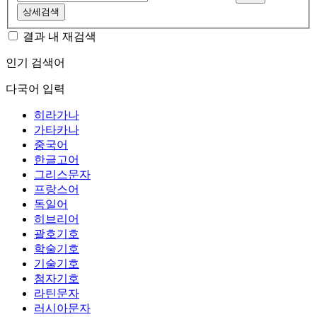
상세검색
결과 내 재검색
인기 검색어
다국어 입력
히라가나
가타카나
중국어
한글고어
그리스문자
프랑스어
독일어
히브리어
괄호기호
학술기호
기술기호
첨자기호
라틴문자
러시아문자