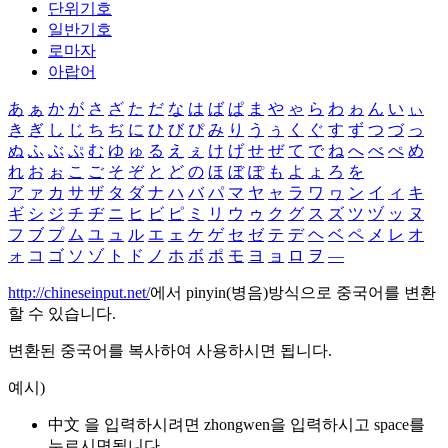
단위기호
일반기호
로마자
아랍어
あ
ぁ
か
が
さ
ざ
た
だ
な
は
ば
ぱ
ま
や
ゃ
ら
わ
ゎ
ん
い
ぃ
き
ぎ
し
じ
ち
ぢ
に
ひ
び
ぴ
み
り
う
ぅ
く
ぐ
す
ず
つ
づ
っ
ぬ
ふ
ぶ
ぷ
む
ゆ
ゅ
る
え
ぇ
け
げ
せ
ぜ
て
で
ね
へ
べ
ぺ
め
れ
お
ぉ
こ
ご
そ
ぞ
と
ど
の
ほ
ぼ
ぽ
も
よ
ょ
ろ
を
ア
ァ
カ
サ
ザ
タ
ダ
ナ
ハ
バ
パ
マ
ヤ
ャ
ラ
ワ
ヮ
ン
イ
ィ
キ
ギ
シ
ジ
チ
ヂ
ニ
ヒ
ビ
ピ
ミ
リ
ウ
ゥ
ク
グ
ス
ズ
ツ
ヅ
ッ
ヌ
フ
ブ
プ
ム
ユ
ュ
ル
エ
ェ
ケ
ゲ
セ
ゼ
テ
デ
ヘ
ベ
ペ
メ
レ
オ
ォ
コ
ゴ
ソ
ゾ
ト
ド
ノ
ホ
ボ
ポ
モ
ヨ
ョ
ロ
ヲ
―
http://chineseinput.net/
에서 pinyin(병음)방식으로 중국어를 변환
할 수 있습니다.
변환된 중국어를 복사하여 사용하시면 됩니다.
예시)
中文 을 입력하시려면
zhongwen
을 입력하시고 space를
누르시면됩니다.