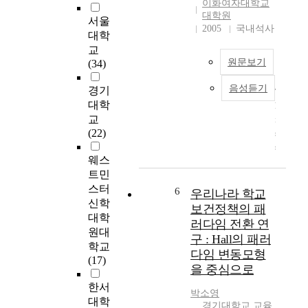
이화여자대학교
o
건
가
대학원
서울
r
강
능
2005
국내석사
대학
e
증
한
교
a
진
학
원문보기
(34)
,
서
령
c
비
전
음성듣기
경기
h
T
스
기
대학
r
h
제
아
o
교
i
공
동
n
(22)
s
의
으
i
s
핵
로
웨스
c
t
심
2
d
트민
u
기
개
i
스터
d
관
6
의
우리나라 학교
s
y
신학
인
어
보건정책의 패
e
a
보
대학
린
러다임 전환 연
a
n
건
원대
이
구 : Hall의 패러
s
a
소
학교
집
다임 변동모형
e
l
건
(17)
총
을 중심으로
s
y
강
8
h
z
증
한서
3
박소영
a
e
진
대학
명
경기대학교 교육