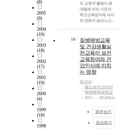
d
을
(8)
건
의 교육적 활용이 증
초자료를 제공하고자
이
s
h
통
교
대됨에 따라 기존의
한국건강관리협회 서
다
e
e
하
2005
육
학교교육방식에 서서
울시지부 건강증진센
.
n
(9)
a
여
프
히 변화가 일어나고
터에서 무료건강검진
학
w
l
보
로
있는 이 시점에 정보
을 받은 일부 65세 이
교
2004
i
t
건
그
통신 기술을 이용한
상 노인의 수검자료
에
(10)
t
h
소
램
새로운 형태의 학교교
10
335부를 1차분석한
근
질병예방교육
h
s
건
의
육이 등장하며 전통적
2003
후 이를 근거로 223명
무
및 건강생활실
t
t
강
효
인 학교교육과는 전혀
(18)
의 노인을 선별하여
하
h
천교육이 보건
a
증
과
다른 교육체계도 생겨
2003년 10월 10일부
는
e
t
진
교육참여와 건
에
2002
나고 있다. 이러한 교
터 31일까지 방문 및
유
a
e
담
강인식에 미치
서
(17)
육패러다임의 변화에
전화면접으로 설문조
일
p
.
당
나
는 영향
따라 전세계적으로 인
사를 직접 실시하였
한
p
A
인
타
2001
터넷을 이용한 온라인
다. 조사된 자료는 모
의
e
l
력
윤기선
(19)
난
교육이 활발히 연구되
두 전산부호화하여
료
a
s
웨스트민스터신
으
결
고 있다. 이에 본 연구
SPSS Win 11.0을 이용
인
r
학대학원대학교
o
로
2000
과
에서는 청소년대상의
하였고, 빈도, 백분율,
이
2015
국내박사
a
(4)
p
서
는
온라인 보건교육에 청
평균 및 표준편차,
자
n
u
의
다
소년의 동기유발과 흥
χ^(2)-test, t-test,
초
1999
c
r
보
음
원문보기
미, 교육효과를 볼 수
ANOVA의 통계기법에
․
(18)
e
p
건
과
있는 온라인 보건교육
의해 분석하였으며 결
중
o
o
교
같
음성듣기
자료 및 프로그램 개
본
1998
과는 다음과 같다. 1.
등
f
s
육
다