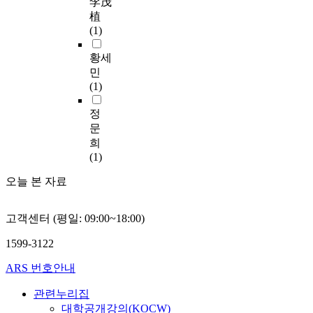
李茂
r
e
되
도
education. Define
식
preference was
법
植
e
d
었
가
goals, specify learning
은
significantly different
을
(1)
C
g
다
높
activities, assessment
높
according to their
통
o
e
.
게
strategies, media
아
academic qualification
해
황세
m
,
각
나
design, and interface
지
(p<0.05) and exercise
서
민
m
b
대
타
design. 3. The making
는
(p<0.05). Elders
허
(1)
i
e
영
났
and development
것
preferred personal
심
t
h
역
고
phase is the third
을
counseling for
탄
정
t
a
별
,
phase of the on-line
알
education method and
회
문
e
v
세
칫
teenager education.
수
local community
하
희
e
i
부
솔
Make the material and
있
centers for education
게
(1)
,
o
역
질
develop the on-line
다
place, but male elders
내
2
r
할
시
health education
.
오늘 본 자료
and those who did not
면
0
o
의
간
program for teenagers.
또
attend meetings
의
1
n
내
과
4. The development of
한
preferred hospitals,
깊
1
h
용
혀
고객센터 (평일: 09:00~18:00)
the implementation
보
and the difference was
은
;
e
을
세
phase is the fourth
건
statistically significant
목
M
a
요
1599-3122
척
phase of the on-line
교
(p<0.001). 5.
소
i
l
약
하
teenager education.
육
According to the result
리
ARS 번호안내
n
t
하
는
Method of this
애
of analyzing elders'
를
i
h
면
대
education program
참
관련누리집
demand for health
듣
s
.
다
상
administration is
가
education according
고
대학공개강의(KOCW)
t
T
음