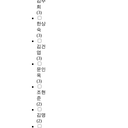
김주
h
e
을
구
교육일시별로 시간표
재
the Seoul Branch of
학
희
m
8
이
강
에 따라 온라인 전자
보
Korea Health
교
(3)
e
9
용
보
게시판의 게시하는 강
건
Association, and
에
n
p
하
건
의와 이메일강의를 통
소
conducted a
제
한상
t
e
여
교
하여 교육이 진행되며
에
questionnaire survey
9
숙
o
r
처
육
교수자와 학습자간의
서
through personal and
조
(3)
f
s
리
의
상호작용이 일어나도
보
telephone interviews
의
a
o
하
필
록 교육프로그램을 개
건
from the 10^(th) to
2
김건
p
n
였
요
발하였다. 프로그램
교
31^(st) of October
에
엽
p
s
다
성
운영 과정에서는 교육
육
2003 in order to
따
(3)
r
o
.
에
프로그램에서 교육대
진
provide basic
른
o
f
보
인
상자를 온라인, 오프
행
information about
보
문인
p
e
건
식
라인 상에서 어떻게
결
health education by
건
옥
r
x
소
이
모집하여 교육에 참여
과
group characteristic by
교
(3)
i
p
건
높
시킬 것인지 홍보방법
내
identifying the need of
육
a
e
강
게
및 교육 참여 방법을
용
health education
과
조현
t
r
증
나
개발하였으며 계획된
으
according to the
학
준
e
i
진
타
일정과 내용에 따라
로
health state of the
생
(2)
r
e
사
났
프로그램을 운영하고,
볼
elderly. Collected data
들
e
n
업
으
채팅방이나 이메일 등
때
were digitized and
의
김명
w
c
담
며
을 통한 지속적인 상
,
analyzed using SPSS
건
(2)
a
e
당
,
호작용의 활성만을 제
질
Win 11.0. For the
강
r
g
인