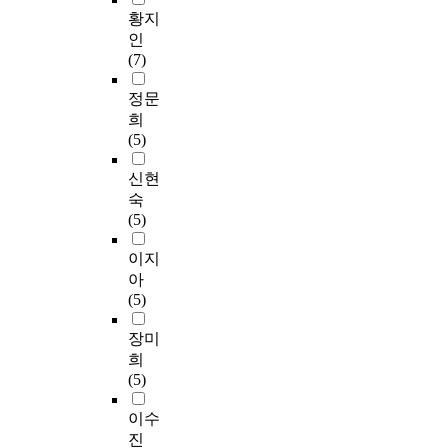
s
으
건
간차 교육진행과정을
로
않고 2개의 복합질병
갖
황지
i
t
로
지
나타내는 플로우 차트
무
을 가진 노인이 개인
고
인
n
u
분
식
를 작성하였다. 스토
작
상담 다음으로 전문가
살
(7)
c
d
석
도
리 보드와 플로우 차
위
의 강의를 선호하였으
아
l
y
하
와
트를 기반으로 온라인
추
며 질병수와 교육방법
가
정문
u
w
였
충
교육 공간 까페를
출
간에는 통계적으로 유
고
희
d
a
다
치
http://cafe.daum.net에
법
의한 차이가 있었다
있
(5)
i
s
.
에
개설하고 본연구의 교
을
(p<0.05). 교육장소로
는
n
o
자
대
육 자료를 제작할 저
사
지역사회복지관을 가
가
신현
g
v
료
한
작 도구 및 컴퓨터 응
용
장 선호하는 노인은
를
숙
a
e
의
인
용프로그램을 선정,
하
주관적으로 건강하지
질
(5)
c
r
분
식
그것을 이용하여 청소
여
못하고 2개의 복합질
문
h
6
석
이
년 보건교육 홈페이지
연
병을 가졌으며, 단일
해
이지
a
0
은
높
를 구축하였으며 또한
구
질병을 가진 경우 상
보
아
n
y
S
게
강의별 교육 자료를
표
대적으로 병의원을 선
았
(5)
g
e
P
나
제작하였다. 강의별
본
호하였다. 또한 질병
다
e
a
S
타
교육 자료는 동영상,
에
수와 교육장소 간에는
.
장미
t
r
S
났
음정 등의 멀티미디어
이
통계적으로 유의한 차
2
희
o
s
v
고
교육보조 자료를 포함
용
이가 있었다(p<0.05).
0
(5)
s
o
.
,
하여 텍스트와 이미지
하
Entering into an aging
0
u
l
1
구
를 html인터넷 문서소
였
society at a high speed
7
이수
s
d
9
강
스로 제작하였다. 제
다
unprecedented in
년
진
t
,
.
건