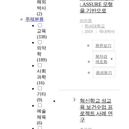
해외
: ASSURE 모형
적
박사
을 기반으로
접
(2)
근
주제분류
이수정
방
한서대학교
식
교육
2019
국내박사
인
(338)
건
원문보기
강
의약
증
학
목차검
진
본
(189)
색조회
사
연
업
구
사회
음성듣기
의
는
과학
효
학
(16)
율
령
적
전
기타
수
기
(9)
3
혁신학교 성교
행
아
육 보건수업 프
과
동
예술
로젝트 사례 연
발
을
체육
구
전
대
(6)
을
상