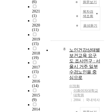
후
(6)
원문보기
n
r
분
구
g
a
석
강
2021
목차검
우
a
m
하
(1)
행
색조회
리
g
a
는
태
는
i
f
것
2020
변
음성듣기
삶
n
(11)
f
을
화
을
g
e
목
를
통
2019
p
c
적
측
해
(15)
o
t
으
정
서
8
p
노인건강상태별
e
로
하
2018
자
u
l
하
보건교육 요구
였
(19)
신
l
d
였
도 조사연구 : 서
다
이
a
e
다
.
울시 거주 일부
2017
누
t
r
.
교
(15)
수검노인을 중
구
i
l
연
육
심으로
인
o
y
구
목
2016
지
n
'
방
(14)
적
이정화
를
a
s
법
및
이화여자대학교
만
n
h
으
2015
대학원
가
들
d
(9)
e
로
2004
국내석사
설
어
m
a
는
을
간
2014
e
l
선
토