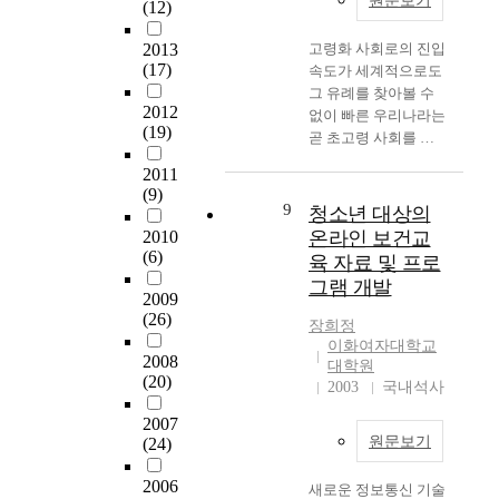
원문보기
다
(12)
d
t
행
대
.
i
h
연
로
2013
고령화 사회로의 진입
자
c
k
구
본
(17)
속도가 세계적으로도
신
a
n
고
연
그 유례를 찾아볼 수
이
l
o
찰
구
2012
없이 빠른 우리나라는
사
e
w
,
자
(19)
곧 초고령 사회를 맞
는
x
l
포
가
이하게 될 것이며 그
삶
p
e
커
개
2011
에 따른 노인보건문제
에
e
d
스
(9)
발
를 예측 가능케 한다.
의
9
n
청소년 대상의
g
그
한
이에 따라 노인보건사
해
s
e
룹
2010
온라인 보건교
시
업의 하나인 건강검진
자
e
(6)
,
인
육 자료 및 프로
청
으로 노인의 건강문제
기
b
b
터
각
그램 개발
를 발견하고 적합한
가
2009
u
e
뷰
매
자기관리·자기보호 능
형
(26)
r
h
,
장희정
체
력을 함양시킬 수 있
성
d
a
이화여자대학교
내
를
2008
도록 건강상태에 따라
되
e
대학원
v
용
이
(20)
보건교육을 실시하는
고
2003
국내석사
n
i
타
용
것이 중요하다. 이에
표
h
o
당
한
2007
본 연구에서는 노인건
현
a
r
도
구
원문보기
(24)
강상태별 보건교육 요
되
s
a
검
강
구도를 파악하여 특성
는
r
n
증
보
2006
새로운 정보통신 기술
별 집단보건교육의 기
것
i