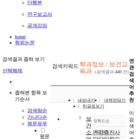
단행본
연구보고서
공개강의
home
학위논문
검색결과 좁혀 보기
연
학과정보 : 보건교
검색키워드
관
육과
선택해제
(검색결과
440
건)
검
색
어
좁혀본 항목 보
추
기순서
천
내보내기
내책장담기
한글로보기
검색량순
이
가나다순
1
보
검
정확도순
원문유무
건
색
소 건강증진사
내림차순
어
정확도
원문