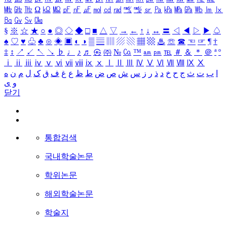
㎒
㎓
㎔
Ω
㏀
㏁
㎊
㎋
㎌
㏖
㏅
㎭
㎮
㎯
㏛
㎩
㎪
㎫
㎬
㏝
㏐
㏓
㏃
㏉
㏜
㏆
§
※
☆
★
○
●
◎
◇
◆
□
■
△
▽
→
←
↑
↓
↔
〓
◁
◀
▷
▶
♤
♠
♡
♥
♧
♣
⊙
◈
▣
◐
◑
▒
▤
▥
▨
▧
▦
▩
♨
☏
☎
☜
☞
¶
†
‡
↕
↗
↙
↖
↘
♭
♩
♪
♬
㉿
㈜
№
㏇
™
㏂
㏘
℡
＃
＆
＊
＠
ª
º
ⅰ
ⅱ
ⅲ
ⅳ
ⅴ
ⅵ
ⅶ
ⅷ
ⅸ
ⅹ
Ⅰ
Ⅱ
Ⅲ
Ⅳ
Ⅴ
Ⅵ
Ⅶ
Ⅷ
Ⅸ
Ⅹ
ا
ب
ت
ث
ج
ح
خ
د
ذ
ر
ز
س
ش
ص
ض
ط
ظ
ع
غ
ف
ق
ک
ل
م
ن
ه
و
ی
닫기
통합검색
국내학술논문
학위논문
해외학술논문
학술지