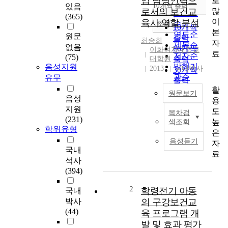
업 담당인력으
로
순
있음
10개씩 출력
내림차순
많
로서의 보건교
인기도
(365)
이
육사 역할 분석
순
조회
10개씩
본
연도순
원문
출력
최승희
자
제목순
없음
20개씩
이화여자대학교
료
저자순
(75)
대학원
출력
발행기
음성지원
2013
국내박사
30개씩
관순
유무
출력
활
50개씩
원문보기
음성
용
출력
지원
도
100개씩
목차검
국
(231)
높
색조회
출력
민
학위유형
은
건
음성듣기
자
강
국내
료
확
석사
보
(394)
를
위
2
학령전기 아동
국내
한
박사
의 구강보건교
최
(44)
육 프로그램 개
우
발 및 효과 평가
선