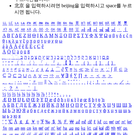
北京 을 입력하시려면
beijing
을 입력하시고 space를 누르
시면 됩니다.
ㅥ
ㅦ
ㅧ
ㅨ
ㅩ
ㅪ
ㅫ
ㅬ
ㅭ
ㅮ
ㅯ
ㅰ
ㅱ
ㅲ
ㅳ
ㅴ
ㅵ
ㅶ
ㅷ
ㅸ
ㅹ
ㅺ
ㅻ
ㅼ
ㅽ
ㅾ
ㅿ
ㆀ
ㆁ
ㆂ
ㆃ
ㆄ
ㆅ
ㆆ
ㆇ
ㆈ
ㆉ
ㆊ
ㆋ
ㆌ
ㆍ
ㆎ
Α
Β
Γ
Δ
Ε
Ζ
Η
Θ
Ι
Κ
Λ
Μ
Ν
Ξ
Ο
Π
Ρ
Σ
Τ
Υ
Φ
Χ
Ψ
Ω
α
β
γ
δ
ε
ζ
η
θ
ι
κ
λ
μ
ν
ξ
ο
π
ρ
σ
τ
υ
φ
χ
ψ
ω
á
à
Á
À
é
è
É
È
ç
Ç
ê
Ä
Ö
Ü
ä
ö
ü
ß
ְ
ֳ
ֲ
ֱ
ָ
ַ
ֵ
ֶ
ִ
ֹ
ּ
ֻ
ׂ
ׁ
ּ
ב
ה
נ
מ
צ
ת
ץ
ש
ד
ג
כ
ע
י
ח
ל
ך
ף
ק
ר
א
ט
ו
ן
ם
פ
‘
’
“
”
〔
〕
〈
〉
「
」
『
』
【
】
＂
（
）
［
］
｛
｝
±
×
÷
≠
≤
≥
∞
∴
♂
♀
∠
⊥
⌒
∂
∇
≡
≒
≪
≫
√
∽
∝
∵
∫
∬
∈
∋
⊆
⊇
⊂
⊃
∪
∩
∧
∨
￢
⇒
⇔
∀
∃
∮
∑
∏
＋
－
＜
＝
＞
、
。
·
‥
…
¨
〃
―
∥
＼
∼
´
～
ˇ
˘
˝
˚
˙
¸
˛
¡
¿
ː
！
＇
，
．
／
：
；
？
＾
＿
｀
｜
½
⅓
⅔
¼
¾
⅛
⅜
⅝
⅞
¹
²
³
⁴
ⁿ
₁
₂
₃
₄
Æ
Ð
Ħ
Ĳ
Ł
Ø
Œ
Þ
Ŧ
Ŋ
æ
đ
ð
ħ
ı
ĳ
ĸ
ŀ
ł
ø
œ
ß
þ
ŧ
ŋ
ŉ
А
Б
В
Г
Д
Е
Ё
Ж
З
И
Й
К
Л
М
Н
О
П
Р
С
Т
У
Ф
Х
Ц
Ч
Ш
Щ
Ъ
Ы
Ь
Э
Ю
Я
а
б
в
г
д
е
ё
ж
з
и
й
к
л
м
н
о
п
р
с
т
у
ф
х
ц
ч
ш
щ
ъ
ы
ь
э
ю
я
′
″
℃
Å
￠
￡
￥
¤
℉
‰
＄
％
Ｆ
￦
㎕
㎖
㎗
ℓ
㎘
㏄
㎣
㎤
㎥
㎦
㎙
㎚
㎛
㎜
㎝
㎞
㎟
㎠
㎡
㎢
㏊
㎍
㎎
㎏
㏏
㎈
㎉
㏈
㎧
㎨
㎰
㎱
㎲
㎳
㎴
㎵
㎶
㎷
㎸
㎹
㎀
㎁
㎂
㎃
㎄
㎺
㎻
㎽
㎾
㎿
㎐
㎑