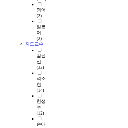
구
요구 내용과 기존의
리
역의 요구도가 가장
방
g
a
인
강
청소년을 위한 보건교
나
높았으며 그 세부내용
법
영어
e
n
력
보
육 홈페이지의 내용분
라
으로는 치매, 중풍 및
을
(2)
i
g
9
건
석을 기초로 학습목표
전
뇌졸중, 관절염 및 신
활
n
e
2
교
및 교육내용을 설정하
국
경통, 고혈압 등의 순
용
일본
h
h
명
육
였고 온라인 보건교육
에
이었다. 또한 교육수
하
어
e
e
을
프
프로그램 진행시 어떻
소
준(p<0.05)과 운동여
여
(2)
a
a
대
로
게 교육과 학습이 이
재
부(p<0.05)에 따라 유
그
지도교수
l
l
상
그
루어지도록 할 것인지
하
의한 차이가 있었다.
들
t
t
으
램
교수 학습 체제를 설
고
교육방법은 개인상담
의
김윤
h
h
로
을
계하였다. 또한 교육
있
을, 교육장소는 지역
이
신
c
b
2
5
공간의 인터페이스를
는
사회복지관을 가장 선
야
(32)
a
e
0
단
되도록 간단히 설계하
보
호하였으나 남성노인
기
r
h
1
계
여 학습자가 많은 것
건
의 경우와 모임에 참
를
석소
e
a
2
로
을 클릭하지 않고도
소
석하지 않는 노인의
듣
현
s
v
년
개
쉽게 교육내용을 접할
에
경우 병의원을 선호했
고
(14)
y
i
1
발
수 있고 편리하게 교
서
으며 통계적으로 유의
자
s
o
0
하
육에 참여할 수 있도
질
하였다(p<0.001). 5. 건
한
천성
t
r
월
여
록 하였다. 교육자료
병
강상태별 보건교육 요
다
수
e
t
1
평
는 학습목표 및 교육
예
구도를 분석한 결과,
.
(12)
m
o
0
가
내용을 기반으로 교육
방
참여의지는 주관적으
보
a
i
일
하
당일의 대주제 소주제
교
로 건강하지 못한 경
건
손애
n
m
부
였
에 맞게 그 내용을 구
육