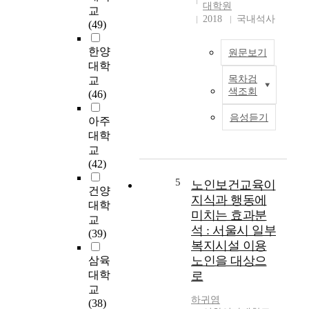
건
개
대학원
교
교
발
2018
국내석사
(49)
육
하
사
고
한양
원문보기
의
,
대학
역
효
목차검
교
R
할
과
색조회
(46)
e
규
성
c
명
을
음성듣기
아주
e
이
평
대학
n
필
가
교
t
요
하
(42)
l
하
고
y
다
5
노인보건교육이
자
건양
,
.
하
지식과 행동에
대학
i
본
였
미치는 효과분
교
n
연
다
석 : 서울시 일부
(39)
S
구
.
복지시설 이용
o
는
의
노인을 대상으
삼육
u
지
사
대학
로
t
역
소
교
h
사
통
하귀염
(38)
K
회
이