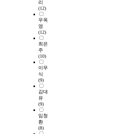
우 상대적으로 낮았으
교
리
d
p
터
다
성 설계하였다. 온라
과
며 질병수가 증가할수
사
(12)
q
r
2
.
인 보건교육 프로그램
건
록 높았으나 3개 이상
는
u
o
2
은 온라인 교육공간
강
인 경우 오히려 낮았
어
우옥
a
v
일
구
까페를 통하여 교수자
생
으며 이는 통계적으로
떤
영
l
e
까
강
의 학습내용이 학습자
활
유의하였다(p<0.05).
사
(12)
i
l
지
보
에게 효과적으로 전달
실
6. 교육내용의 요구는
람
t
i
설
건
되고 학습자는 이에
천
어떠한 건강상태에서
이
최은
a
f
문
교
대한 피드백을 교수자
교
도 '질병예방 및 관리'
며
주
t
e
조
육
에게 주는 교수자와
육
영역이 가장 높았으며
그
(10)
i
.
사
프
학습자간 상호작용이
을
다음으로 '운동 및 체
들
v
T
를
로
잘 이루어 질 수 있도
받
중관리'를 선호하였으
은
이무
e
h
실
그
록 교육 기간, 교육 진
은
며, 3개 이상의 복합소
어
식
i
e
시
램
행 과정 및 일정 등을
사
견을 가진 노인의 경
떠
(9)
m
s
하
적
설계하였다. 제작단계
람
우 정상이거나 단일소
한
p
u
였
용
에서는 먼저 온라인
5
견인 노인보다 '정신
교
김대
r
b
으
후
보건 교육자료 제작을
5
건강 및 스트레스 관
육
유
o
j
며
부
위하여 자료의 실제
0
리'와 '의료기관 이용
적
(9)
v
e
A
모
내용의 구성을 나타내
명
법' 영역에서 상대적
삶
e
c
H
의
는 스토리보드를 제작
을
으로 요구도가 높았으
의
임청
m
t
P
구
하고 학습자가 교육까
대
나 유의하지는 않았
경
환
e
o
기
강
페에 로그인한 후 로
상
다. 7. 교육방법에서는
험
(8)
n
f
법
보
그아웃하기까지의 시
으
주관적으로 건강하지
을
t