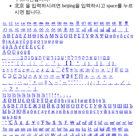
北京 을 입력하시려면
beijing
을 입력하시고 space를 누르
시면 됩니다.
ㅥ
ㅦ
ㅧ
ㅨ
ㅩ
ㅪ
ㅫ
ㅬ
ㅭ
ㅮ
ㅯ
ㅰ
ㅱ
ㅲ
ㅳ
ㅴ
ㅵ
ㅶ
ㅷ
ㅸ
ㅹ
ㅺ
ㅻ
ㅼ
ㅽ
ㅾ
ㅿ
ㆀ
ㆁ
ㆂ
ㆃ
ㆄ
ㆅ
ㆆ
ㆇ
ㆈ
ㆉ
ㆊ
ㆋ
ㆌ
ㆍ
ㆎ
Α
Β
Γ
Δ
Ε
Ζ
Η
Θ
Ι
Κ
Λ
Μ
Ν
Ξ
Ο
Π
Ρ
Σ
Τ
Υ
Φ
Χ
Ψ
Ω
α
β
γ
δ
ε
ζ
η
θ
ι
κ
λ
μ
ν
ξ
ο
π
ρ
σ
τ
υ
φ
χ
ψ
ω
á
à
Á
À
é
è
É
È
ç
Ç
ê
Ä
Ö
Ü
ä
ö
ü
ß
ְ
ֳ
ֲ
ֱ
ָ
ַ
ֵ
ֶ
ִ
ֹ
ּ
ֻ
ׂ
ׁ
ּ
ב
ה
נ
מ
צ
ת
ץ
ש
ד
ג
כ
ע
י
ח
ל
ך
ף
ק
ר
א
ט
ו
ן
ם
פ
‘
’
“
”
〔
〕
〈
〉
「
」
『
』
【
】
＂
（
）
［
］
｛
｝
±
×
÷
≠
≤
≥
∞
∴
♂
♀
∠
⊥
⌒
∂
∇
≡
≒
≪
≫
√
∽
∝
∵
∫
∬
∈
∋
⊆
⊇
⊂
⊃
∪
∩
∧
∨
￢
⇒
⇔
∀
∃
∮
∑
∏
＋
－
＜
＝
＞
、
。
·
‥
…
¨
〃
―
∥
＼
∼
´
～
ˇ
˘
˝
˚
˙
¸
˛
¡
¿
ː
！
＇
，
．
／
：
；
？
＾
＿
｀
｜
½
⅓
⅔
¼
¾
⅛
⅜
⅝
⅞
¹
²
³
⁴
ⁿ
₁
₂
₃
₄
Æ
Ð
Ħ
Ĳ
Ł
Ø
Œ
Þ
Ŧ
Ŋ
æ
đ
ð
ħ
ı
ĳ
ĸ
ŀ
ł
ø
œ
ß
þ
ŧ
ŋ
ŉ
А
Б
В
Г
Д
Е
Ё
Ж
З
И
Й
К
Л
М
Н
О
П
Р
С
Т
У
Ф
Х
Ц
Ч
Ш
Щ
Ъ
Ы
Ь
Э
Ю
Я
а
б
в
г
д
е
ё
ж
з
и
й
к
л
м
н
о
п
р
с
т
у
ф
х
ц
ч
ш
щ
ъ
ы
ь
э
ю
я
′
″
℃
Å
￠
￡
￥
¤
℉
‰
＄
％
Ｆ
￦
㎕
㎖
㎗
ℓ
㎘
㏄
㎣
㎤
㎥
㎦
㎙
㎚
㎛
㎜
㎝
㎞
㎟
㎠
㎡
㎢
㏊
㎍
㎎
㎏
㏏
㎈
㎉
㏈
㎧
㎨
㎰
㎱
㎲
㎳
㎴
㎵
㎶
㎷
㎸
㎹
㎀
㎁
㎂
㎃
㎄
㎺
㎻
㎽
㎾
㎿
㎐
㎑