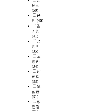
심
사
내
t
K
e
i
0
원식
학
용
e
o
l
n
,
(50)
위
에
d
B
i
f
4
송
논
대
f
E
s
o
1
민
(46)
문
한
o
R
t
r
8
김
의
차
r
T
e
m
편
기영
인
이
b
를
d
a
을
(41)
용
점
u
사
i
t
분
정
행
을
s
용
n
i
석
영미
태
도
i
하
t
o
대
(35)
를
출
n
였
h
n
상
고
분
하
e
으
e
,
으
석
영만
였
s
며
f
p
로
하
(34)
다
s
문
o
r
하
는
남
.
m
헌
u
o
였
것
권희
이
a
정
r
v
다
은
(33)
연
n
보
m
i
.
대
오
구
a
학
a
d
학
삼균
에
g
분
j
i
둘
도
(31)
서
e
야
o
n
째
서
정
제
m
에
r
g
,
관
연경
시
e
특
j
f
조
에