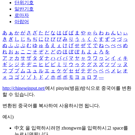
단위기호
일반기호
로마자
아랍어
あ
ぁ
か
が
さ
ざ
た
だ
な
は
ば
ぱ
ま
や
ゃ
ら
わ
ゎ
ん
い
ぃ
き
ぎ
し
じ
ち
ぢ
に
ひ
び
ぴ
み
り
う
ぅ
く
ぐ
す
ず
つ
づ
っ
ぬ
ふ
ぶ
ぷ
む
ゆ
ゅ
る
え
ぇ
け
げ
せ
ぜ
て
で
ね
へ
べ
ぺ
め
れ
お
ぉ
こ
ご
そ
ぞ
と
ど
の
ほ
ぼ
ぽ
も
よ
ょ
ろ
を
ア
ァ
カ
サ
ザ
タ
ダ
ナ
ハ
バ
パ
マ
ヤ
ャ
ラ
ワ
ヮ
ン
イ
ィ
キ
ギ
シ
ジ
チ
ヂ
ニ
ヒ
ビ
ピ
ミ
リ
ウ
ゥ
ク
グ
ス
ズ
ツ
ヅ
ッ
ヌ
フ
ブ
プ
ム
ユ
ュ
ル
エ
ェ
ケ
ゲ
セ
ゼ
テ
デ
ヘ
ベ
ペ
メ
レ
オ
ォ
コ
ゴ
ソ
ゾ
ト
ド
ノ
ホ
ボ
ポ
モ
ヨ
ョ
ロ
ヲ
―
http://chineseinput.net/
에서 pinyin(병음)방식으로 중국어를 변환
할 수 있습니다.
변환된 중국어를 복사하여 사용하시면 됩니다.
예시)
中文 을 입력하시려면
zhongwen
을 입력하시고 space를
누르시면됩니다.