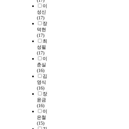
(17)
g
o
곳
헌
비
이
d
크
a
c
에
8
교
i
로
성신
m
a
인
,
이
e
스
(17)
e
l
용
4
다
s
엔
장
a
c
된
3
.
a
트
덕현
n
u
문
3
조
s
로
(17)
i
l
헌
건
사
w
피
최
n
t
을
을
대
e
손
성필
g
u
주
대
상
l
실
(17)
f
r
제
상
한
l
함
이
u
e
및
으
국
a
수
춘실
l
b
인
로
의
s
(
(16)
c
y
용
인
대
b
C
김
o
f
시
용
학
u
r
영식
-
o
기
분
교
s
o
(16)
c
s
,
석
문
i
s
장
i
t
주
을
헌
n
s
윤금
t
e
제
진
정
e
e
(16)
a
r
및
행
보
s
n
이
t
i
문
하
학
s
t
은철
i
n
헌
여
과
.
r
(15)
o
g
의
문
에
o
김
n
c
연