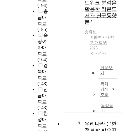
트워크 분석을
내
s
(194)
개
활용한 작은도
t
충
설
서관 연구동향
u
남대
된
분석
d
학교
디
y
(185)
지
송유빈
t
숙
털
이화여자대학
h
명여
교 대학원
리
a
자대
2025
터
t
학교
국내석사
러
h
(164)
시
a
경
관
원문보
s
북대
련
기
e
학교
교
v
S
(148)
과
목차
o
m
전
검색
목
l
a
조회
남대
의
v
l
학교
현
e
l
음성듣
(143)
황
d
l
기
한
을
b
i
파
성대
a
b
5
우리나라 문헌
악
학교
s
r
정보학 학술지
하