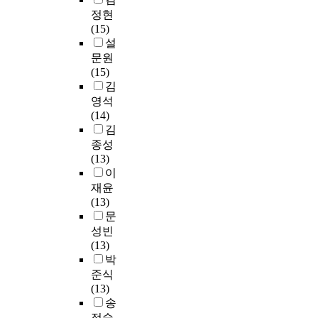
헌
서
H
p
n
o
정현
령
정
개
o
y
e
m
(15)
을
보
설
w
l
t
m
설
각
학
된
e
o
w
u
각
문원
분
디
v
s
o
n
조
(15)
야
지
e
s
r
i
사
김
연
털
r
)
k
t
,
영석
구
리
,
를
,
y
분
(14)
자
터
a
통
t
c
석
김
들
러
l
해
h
u
하
종성
의
시
i
검
e
l
였
(13)
인
교
b
증
s
t
고
이
용
과
r
하
c
u
,
재윤
행
목
a
였
o
r
주
(13)
태
수
r
고
p
e
제
문
를
는
y
정
e
t
와
성빈
분
5
i
확
o
h
간
(13)
석
7
s
도
f
r
행
박
하
개
a
가
t
o
시
준식
였
로
f
9
h
u
기
(13)
다
나
i
9
e
g
및
송
.
타
e
%
s
h
인
정숙