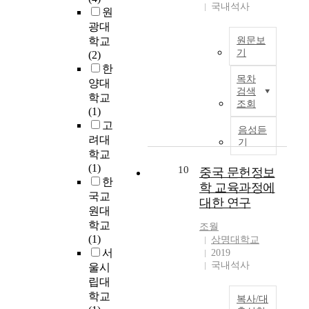
학
t
한
국내석사
e
n
감
원
과
u
국
n
e
기
광대
를
s
정
t
t
를
학교
원문보
운
e
보
s
o
탐
기
(2)
영
d
관
.
u
구
한
연
하
b
리
목차
T
s
함
양대
구
는
y
학
검색
h
e
과
학교
자
3
a
회
조회
e
.
동
(1)
들
2
E
지
p
T
시
고
은
개
u
,
음성듣
u
h
에
려대
연
기
의
r
한
r
e
타
구
학교
대
o
국
p
y
학
를
(1)
10
학
중국 문헌정보
p
문
o
a
문
진
한
교
e
헌
학 교육과정에
s
l
분
행
국교
중
a
정
대한 연구
e
s
야
하
원대
5
n
보
o
o
와
는
학교
개
m
학
조월
f
p
의
동
(1)
의
상명대학교
a
회
t
l
관
안
서
2019
대
n
지
h
a
련
다
국내석사
울시
학
a
,
i
y
성
양
교
립대
g
한
s
a
을
한
를
e
국
학교
복사/대
s
r
추
유
연
m
비