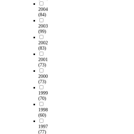
t
m
같
으
여
p
다
h
u
다
2004
로
그
o
.
e
n
.
(84)
한
차
r
t
i
인
이
t
자
r
t
첫
2003
용
점
u
동
e
y
(99)
째
분
을
n
문
n
c
,
석
파
i
헌
2002
d
u
조
을
악
t
분
(83)
s
l
사
통
하
y
류
o
t
대
해
였
)
기
2001
f
u
상
분
다
(73)
i
준
s
r
기
야
.
n
은
t
e
간
별
2000
또
1
문
u
.
은
연
(73)
한
9
헌
d
S
1
구
N
8
정
y
m
9
1999
자
V
6
보
i
a
4
(70)
들
i
a
학
n
l
6
의
v
p
4
L
l
-
1998
정
o
p
대
I
l
(60)
2
보
소
e
하
S
i
0
원
프
a
위
1997
.
b
0
인
트
r
영
(77)
F
r
4