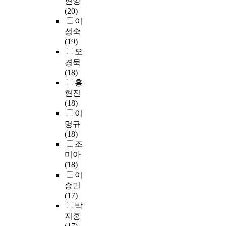
현양
는
털
y
의
t
u
다
(20)
문
리
a
테
r
t
.
이
헌
터
p
스
a
e
성숙
정
러
p
트
c
t
셋
(19)
보
시
l
데
t
o
째
오
학
교
i
이
e
t
,
분
경묵
과
e
터
d
h
조
야
(18)
목
d
셋
.
e
사
의
홍
현
f
은
F
d
대
박
현진
황
o
정
o
e
상
사
(18)
(
r
확
r
v
문
학
이
2
p
도
i
e
헌
위
명규
0
r
(
m
l
의
논
(18)
1
a
A
p
o
주
문
조
2
c
c
l
p
제
총
미아
년
t
c
e
m
및
7
(18)
~
i
u
m
e
간
6
이
2
c
r
e
n
행
편
승민
0
a
a
n
t
시
,
(17)
2
l
c
t
o
기
참
박
2
s
y
i
f
와
고
년
지홍
t
)
n
l
이
문
)
u
및