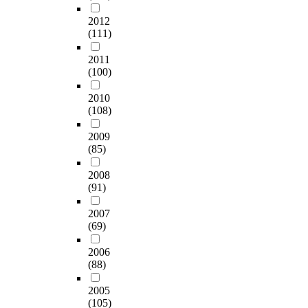
현
g
을
r
e
연
들
황
e
대
2012
e
n
구
의
과
(
상
(111)
o
t
의
정
디
p
으
f
s
목
보
지
e
로
2011
t
a
적
원
털
(100)
r
자
h
n
을
이
리
s
동
e
d
달
용
2010
터
p
문
L
r
성
에
(108)
러
e
헌
I
e
하
대
시
c
분
S
v
기
2009
한
관
t
류
a
i
위
(85)
단
련
i
및
n
t
한
서
교
v
연
d
a
본
2008
가
과
e
구
t
l
(91)
연
되
목
s
동
o
i
구
며
개
o
향
2007
p
z
의
특
설
f
분
(69)
r
i
방
정
현
a
석
e
n
법
분
황
n
을
2006
d
g
은
야
을
(88)
e
실
i
c
다
를
조
w
시
c
o
음
대
2005
사
o
하
t
m
과
상
(105)
하
p
였