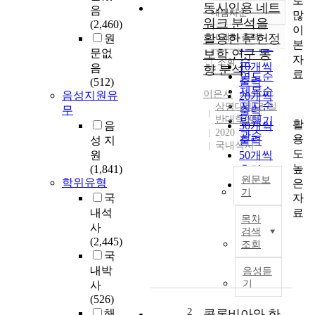
로
동시인용 네트
음
내림차순
많
정확도
워크 분석을
(2,460)
이
순
활용한 문헌정
10개씩 출력
원
내림차순
본
인기도
문없
보학 연구 동
자
순
조회
10개씩
음
향 분석
료
연도순
출력
(512)
제목순
이은서
음성지원유
20개씩
저자순
상명대학교 일
무
출력
반대학원,
발행기
활
음
30개씩
2020
관순
용
성 지
출력
국내석사
도
원
50개씩
높
(1,841)
출력
원문보
학위유형
은
100개씩
기
자
국
출력
T
료
내석
목차
h
사
검색
e
(2,445)
조회
L
국
i
내박
음성듣
b
기
사
r
(526)
a
2
해
콜롬비아와 한