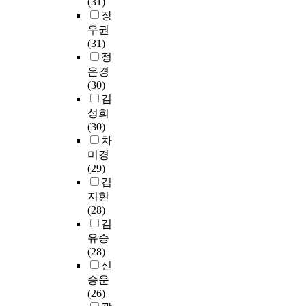
(31)
한
n
화
o
r
사
서
장
연
t
된
u
e
대
문
우권
구
.
분
r
e
상
헌
(31)
문
T
류
n
b
문
정
정
제
h
를
a
r
헌
보
를
은경
e
수
l
o
과
학
중
(30)
n
행
s
w
피
연
심
김
,
할
f
s
인
구
으
i
수
성희
r
i
용
자
로
t
있
(30)
o
n
외
들
조
h
도
차
m
g
국
의
사
a
록
미경
2
a
문
정
하
s
수
(29)
0
n
헌
보
여
b
집
김
0
d
정
요
분
e
된
지현
8
l
보
구
석
c
논
(28)
t
e
학
를
한
o
문
김
o
n
의
파
결
m
중
유승
2
d
문
악
과
e
1
(28)
0
i
헌
하
를
a
,
신
1
n
의
고
정
m
5
승운
8
g
주
문
리
a
4
(26)
a
s
제
헌
하
i
0