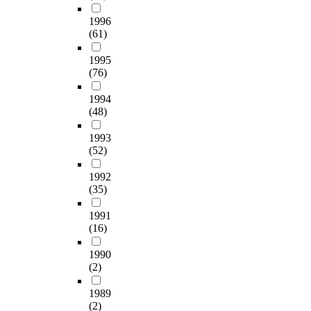
용
웨
e
역
o
a
년
행
어
d
인
1996
r
r
까
태
를
(61)
t
도
u
i
지
를
활
o
서
n
e
이
파
1995
용
o
관
d
s
며
악
(76)
하
b
학
e
c
,
할
여
t
,
r
o
조
1994
수
선
a
정
s
l
사
(48)
있
정
i
보
t
l
대
다
된
n
학
a
e
상
1993
.
디
t
,
n
c
(52)
문
또
지
h
서
d
t
헌
한
털
e
지
1992
i
,
은
박
리
m
학
(35)
n
o
3
사
터
a
,
g
r
개
학
러
x
기
1991
a
g
전
위
시
(16)
i
록
n
a
문
논
교
m
관
d
n
기
문
1990
과
u
리
p
i
관
분
(2)
목
m
학
r
z
지
석
의
e
으
e
e
및
1989
을
내
f
로
d
,
3
(2)
통
용
f
삼