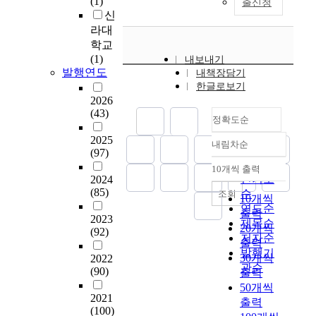
(1)
출신청
t
o
적
형
구
e
블
신
u
l
함
의
대
n
리
라대
d
e
으
문
상
t
아
학교
y
i
로
헌
학
c
학
(1)
내보내기
i
n
써
들
교
o
회
발행연도
내책장담기
s
s
우
을
로
n
지
한글로보기
t
u
리
참
선
f
,
2026
o
p
나
조
정
(43)
e
한
u
p
라
정확도순
하
하
r
국
n
o
문
게
2025
였
e
도
내림차순
d
r
헌
정확도
되
(97)
다
n
서
e
t
정
순
며
.
10개씩 출력
c
관
내림차순
r
i
보
인기도
2024
이
선
e
·
s
n
학
(85)
순
러
조회
정
w
정
10개씩
t
g
연
한
연도순
된
i
보
출력
a
l
구
2023
참
제목순
대
t
학
20개씩
n
i
(92)
의
조
저자순
학
h
회
출력
d
f
동
된
발행기
교
a
지
30개씩
2022
t
e
향
문
관순
문
t
에
(90)
출력
h
l
및
헌
헌
h
1
50개씩
e
o
문
들
정
e
9
2021
a
n
출력
헌
은
보
(100)
m
7
c
g
정