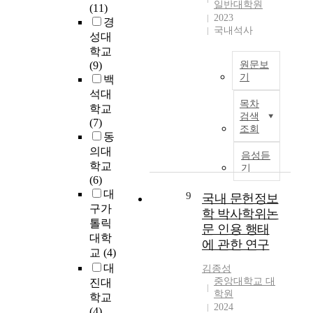
g
e
외
일반대학원
(11)
보
M
i
a
국
2023
경
학
a
n
n
국내석사
문
성대
과
n
g
d
헌
학교
를
a
i
c
정
(9)
원문보
운
g
n
o
보
기
백
영
e
f
n
학
석대
하
m
본
o
v
문
목차
학교
는
e
연
r
e
헌
검색
(7)
5
n
구
m
n
의
조회
동
개
t
는
a
i
주
의
의대
w
문
음성듣
t
e
제
대
h
헌
학교
기
i
n
및
학
i
정
(6)
o
t
인
교
c
보
대
9
국내 문헌정보
n
f
용
와
h
학
구가
e
o
학 박사학위논
시
한
w
분
톨릭
n
r
기
문 인용 행태
국
a
야
대학
v
e
별
에 관한 연구
내
s
의
교
(4)
i
v
분
문
f
학
대
r
e
포
김종성
헌
i
술
중앙대학교 대
o
r
진대
와
정
r
지
학원
n
y
그
학교
보
s
인
2024
m
o
반
(4)