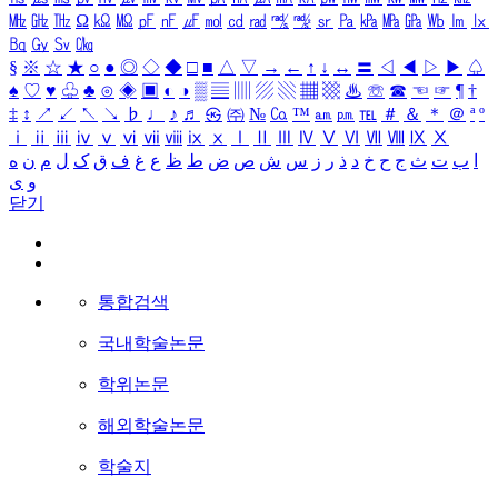
㎒
㎓
㎔
Ω
㏀
㏁
㎊
㎋
㎌
㏖
㏅
㎭
㎮
㎯
㏛
㎩
㎪
㎫
㎬
㏝
㏐
㏓
㏃
㏉
㏜
㏆
§
※
☆
★
○
●
◎
◇
◆
□
■
△
▽
→
←
↑
↓
↔
〓
◁
◀
▷
▶
♤
♠
♡
♥
♧
♣
⊙
◈
▣
◐
◑
▒
▤
▥
▨
▧
▦
▩
♨
☏
☎
☜
☞
¶
†
‡
↕
↗
↙
↖
↘
♭
♩
♪
♬
㉿
㈜
№
㏇
™
㏂
㏘
℡
＃
＆
＊
＠
ª
º
ⅰ
ⅱ
ⅲ
ⅳ
ⅴ
ⅵ
ⅶ
ⅷ
ⅸ
ⅹ
Ⅰ
Ⅱ
Ⅲ
Ⅳ
Ⅴ
Ⅵ
Ⅶ
Ⅷ
Ⅸ
Ⅹ
ا
ب
ت
ث
ج
ح
خ
د
ذ
ر
ز
س
ش
ص
ض
ط
ظ
ع
غ
ف
ق
ک
ل
م
ن
ه
و
ی
닫기
통합검색
국내학술논문
학위논문
해외학술논문
학술지