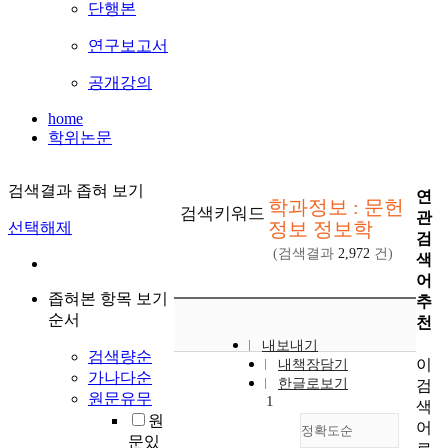
단행본
연구보고서
공개강의
home
학위논문
검색결과 좁혀 보기
연
학과정보 : 문헌
검색키워드
관
정보 정보학
선택해제
검
(검색결과
2,972
건)
색
어
좁혀본 항목 보기
추
순서
천
내보내기
검색량순
이
내책장담기
가나다순
한글로보기
검
원문유무
1
색
원
어
정확도순
문있