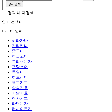
상세검색
결과 내 재검색
인기 검색어
다국어 입력
히라가나
가타카나
중국어
한글고어
그리스문자
프랑스어
독일어
히브리어
괄호기호
학술기호
기술기호
첨자기호
라틴문자
러시아문자