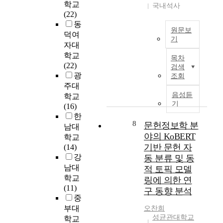
는
학교
n
n
국내석사
주
데
(22)
d
e
제
있
동
u
d
및
원문보
다
덕여
c
t
간
기
.
자대
t
o
행
이
T
학교
e
b
시
목차
연
h
(22)
d
e
기
검색
구
e
광
a
e
별
조회
를
t
c
a
주대
분
위
e
음성듣
c
s
포
학교
해
r
기
o
i
를
(16)
콜
m
r
l
탐
한
롬
o
8
문헌정보학 분
d
y
구
남대
비
f
i
a
야의 KoBERT
하
학교
아
K
n
c
고
기반 문헌 자
(14)
의
n
g
c
,
강
동 분류 및 동
대
o
t
e
여
남대
적 토픽 모델
학
w
o
s
기
학교
링에 의한 연
교
l
c
s
에
(11)
구 동향 분석
내
e
h
i
인
중
문
d
a
b
용
부대
오찬희
헌
g
n
l
된
성균관대학교
학교
정
e