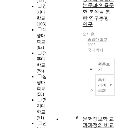
(121)
e
a
논문과 인용문
고
경
d
r
헌 분석을 통
차
기대
o
i
이
한 연구동향
학교
n
e
점
(103)
연구
t
s
을
계
h
a
분
오세훈
명대
e
r
중앙대학교
석
학교
l
e
2005
하
(92)
i
c
국내박사
여
청
b
o
콜
주대
r
m
롬
원문보
학교
a
m
비
기
(58)
r
u
아
상
y
n
본
대
목차
,
i
명대
연
검색
학
a
t
구
학교
조회
교
n
y
의
(58)
의
d
-
목
명
문
a
o
적
지대
헌
w
r
은
학교
정
i
i
광
(51)
6
문헌정보학 교
보
d
e
복
전
과과정의 비교
학
e
n
이