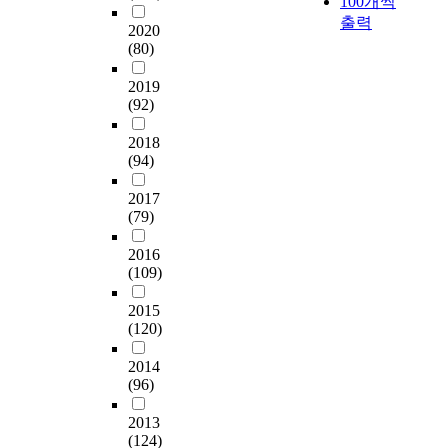
100개씩
논
학
e
0
a
e
보
출력
문
2020
과
o
년
d
d
학
에
(80)
의
f
부
e
u
과
서
2
m
터
m
c
타
2019
인
0
a
2
i
a
학
(92)
용
1
n
0
c
t
문
의
2
a
2
s
i
분
2018
형
년
g
1
t
o
(94)
야
태
부
e
년
a
n
와
로
터
m
까
2017
t
f
의
나
2
e
지
(79)
u
o
연
타
0
n
기
s
r
계
나
2
t
재
2016
a
l
성
게
2
(109)
o
된
n
o
을
된
년
f
논
d
c
밝
다
2015
까
k
문
s
a
히
.
(120)
지
n
6
t
l
는
인
개
o
,
r
r
것
2014
용
설
w
1
u
e
이
(96)
은
교
l
6
c
s
다
연
과
e
1
t
i
.
2013
구
목
d
건
u
d
(124)
본
자