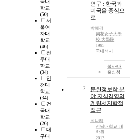
북대
연구 : 한국과
과
s
t
후
학교
의
미국을 중심으
p
e
최
(50)
디
로
e
d
근
서
지
c
c
6
울여
박혜경
털
t
u
0
자대
梨花女子大學
리
r
l
년
校 大學院
학교
터
u
t
간
1995
(46)
러
m
u
발
국내석사
전
시
o
r
표
주대
역
f
a
된
학교
량
복사/대
s
l
우
(34)
출신청
강
t
s
리
인
화
u
p
나
천대
를
d
a
라
7
문헌정보학 분
위
학교
i
c
문
야 지식경영의
한
(34)
e
e
헌
계량서지학적
방
건
s
s
정
접근
안
국대
a
d
보
을
학교
r
e
학
최나리
제
(26)
e
s
논
전남대학교 대
시
대
c
i
문
학원
하
구대
o
g
의
2013