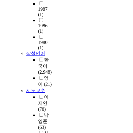
i
a
개
해
을
e
았
c
n
의
1987
서
분
c
다
t
d
(1)
학
해
석
t
.
i
p
술
당
하
o
분
1986
n
r
지
분
여
f
류
(1)
g
e
논
야
콜
k
모
,
s
문
에
롬
n
델
1980
t
e
2
향
비
(1)
o
은
h
r
,
후
작성언어
아
w
딥
e
v
5
방
와
l
러
한
p
e
7
향
한
e
닝
국어
a
m
1
성
국
d
기
(2,948)
p
a
편
을
의
g
반
영
e
t
과
알
디
e
의
어
(21)
r
e
이
수
지
a
자
지도교수
s
r
곳
있
털
c
연
이
w
i
에
다
리
c
어
지연
h
a
인
는
터
u
처
(78)
i
l
용
점
러
m
리
남
c
s
된
에
시
u
모
h
a
영준
문
서
교
l
델
a
n
(63)
헌
박
육
a
인
r
d
3