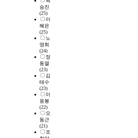
곽
n
e
를
정
면
n
건
승진
d
r
분
보
다
k
을
(25)
t
v
석
학
음
e
모
이
h
i
하
분
과
y
델
혜은
e
c
기
야
같
w
에
(25)
i
e
위
장
다
o
파
노
r
s
하
서
.
r
인
r
.
영희
여
구
첫
d
튜
e
T
(24)
문
성
째
w
닝
f
h
정
헌
에
,
h
한
e
e
정
동열
도
문
i
뒤
r
y
보
(23)
움
헌
c
분
e
a
학
김
을
정
h
류
n
l
의
태수
줄
보
i
를
c
s
주
(23)
수
학
s
실
e
o
제
이
있
과
d
시
s
c
영
응봉
다
에
i
하
w
o
역
(22)
.
개
v
였
e
n
을
오
설
e
다
r
t
설
동근
본
된
r
.
e
r
정
(21)
연
디
s
모
e
i
하
조
구
지
l
델
x
b
였