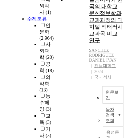
r
외박
국의 대학교
y
사
(1)
문헌정보학과
a
주제분류
교과과정의 디
n
인
지털 리터러시
d
문학
교과목 비교
I
(2,964)
연구
n
사
f
회과
SANCHEZ
o
RODRIGUEZ
학
(20)
r
DANIEL IVAN
공
m
전남대학교
학
(18)
a
2024
의
국내석사
t
약학
i
(13)
o
원문보
농
n
기
S
수해
이
c
양
(3)
목차
연
i
검색
교
구
e
조회
육
(3)
의
n
기
목
음성듣
c
타
(3)
적
기