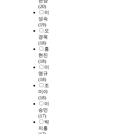
현양
학
y
된
과
s
대
고
(20)
전
s
정
개
a
한
자
이
공
t
보
요
s
분
하
성숙
학
u
원
,
w
석
고
(19)
생
d
의
영
e
결
자
오
각
i
출
역
l
과
하
경묵
각
e
처
별
l
는
였
(18)
의
s
와
로
a
다
다
홍
집
f
저
구
s
음
.
단
현진
r
자
분
b
과
이
내
(18)
o
를
된
u
같
러
인
이
m
분
문
s
았
한
식
a
명규
석
헌
i
다
연
에
n
(18)
하
정
n
.
구
관
e
조
여
보
e
첫
목
하
w
미아
문
학
s
째
적
여
p
(18)
헌
교
s
,
을
탐
e
이
정
과
.
문
달
색
r
승민
보
과
헌
성
적
s
(17)
학
정
H
정
하
연
p
박
연
,
o
보
기
구
e
지홍
구
그
w
학
위
를
c