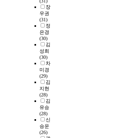
(31)
형
등
y
대
반
a
장
별
에
w
한
으
추
n
우권
인
대
o
내
로
가
d
(31)
용
한
r
용
문
적
i
정
분
문
d
분
헌
으
n
은경
석
헌
w
석
정
로
t
(30)
과
조
h
을
보
,
e
김
출
사
i
실
학
1
g
성희
판
를
c
시
연
2
r
(30)
이
통
h
하
구
가
a
차
후
해
i
였
에
지
t
경
미경
이
s
으
서
주
i
과
(29)
론
d
며
리
제
n
시
김
적
i
추
터
전
g
간
으
지현
v
리
러
문
k
을
로
(28)
e
통
시
사
n
분
살
김
r
계
관
서
o
석
펴
유승
s
와
련
직
w
하
본
(28)
l
계
연
업
l
였
후
신
y
량
구
전
e
다
,
승운
a
정
동
문
d
.
한
(26)
p
보
향
성
g
국
국