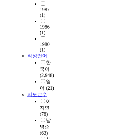
인
다
f
터
터
것
p
용
.
o
2
1987
러
으
l
분
r
0
(1)
시
로
i
석
이
b
0
가
나
n
을
런
1986
u
3
각
타
a
진
결
(1)
s
년
종
났
r
행
과
i
상
문
으
y
하
1980
를
n
반
헌
며
s
(1)
여
달
e
기
정
,
t
작성언어
문
성
s
까
보
대
u
한
헌
하
s
지
학
학
d
정
국어
기
m
발
연
도
y
보
(2,948)
위
a
간
구
서
t
학
영
하
n
된
분
관
o
분
여
어
(21)
a
국
야
실
e
야
우
지도교수
g
내
에
무
x
연
선
이
e
외
서
자
a
구
한
m
4
지연
어
의
m
자
국
e
종
(78)
떠
인
i
들
과
n
의
남
한
식
n
의
중
t
문
영준
목
이
e
인
국
.
헌
(63)
적
문
a
용
의
T
정