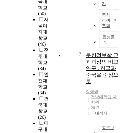
북대
터
고
기
게
러
학교
있
된
T
시
(50)
는
목차
다
h
는
서
대
검색
.
e
문
울여
조회
학
인
t
헌
자대
도
용
e
정
음성듣
서
학교
은
r
기
보
관
(46)
연
m
학
의
전
구
o
7
문헌정보학 교
및
주
주대
자
f
도
과과정의 비교
제
학교
들
K
서
전
연구 : 한국과
(34)
의
n
관
문
인
중국을 중심으
정
o
계
사
천대
로
보
w
에
서
학교
원
l
서
와
장령령
(34)
이
e
는
전남대학교 대
문
건
용
d
주
학원
헌
국대
에
g
2013
로
정
대
학교
e
국내석사
정
보
한
(26)
M
보
학
단
대
a
서
전
원문보
서
구대
n
비
공