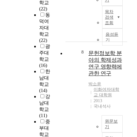
기
가
학교
a
스
학
되
한
(22)
g
의
목차
생
며
국
동
e
한
검색
을
특
과
덕여
m
조회
축
대
정
중
자대
e
인
상
분
국
n
학교
음성듣
이
으
야
양
t
(22)
기
용
로
를
국
w
광
자
설
대
은
8
h
주대
문헌정보학 분
교
문
상
1
i
학교
야의 학제성과
육
을
으
9
c
(16)
연구 영향력에
에
실
로
9
h
한
서
관한 연구
시
한
2
w
남대
대
하
인
년
a
학교
박소윤
두
였
용
수
s
이화여자대학
(14)
되
다
분
교
f
교 대학원
강
고
.
석
이
2013
i
남대
있
설
을
래
국내석사
r
다
학교
문
통
경
s
.
(11)
지
해
제
t
특
중
원문보
는
분
와
u
기
히
부대
주
야
통
s
최
학교
제
S
별
상