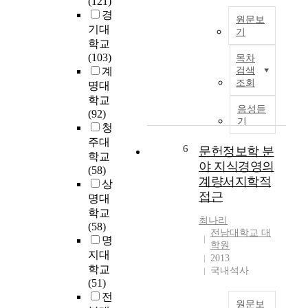
(121)
이
다
경
러
원문보
.
한
기대
기
이
참
학교
오
를
조
(103)
목차
늘
위
된
계
검색
날
하
조회
문
명대
다
여
헌
학교
양
,
음성듣
들
(92)
한
현
기
은
청
분
재
논
주대
야
주
6
문헌정보학 분
문
학교
에
제
야 지식경영의
에
(58)
서
전
서
계량서지학적
상
그
문
인
접근
명대
개
사
용
학교
념
서
최나리
의
(58)
이
제
전남대학교 대
형
명
활
도
학원
태
지대
용
를
2013
로
학교
되
국내석사
시
나
(51)
는
행
타
전
리
하
나
원문보