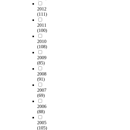
보
사
t
내
의
고
h
요
한
2012
u
용
파
업
e
구
후
(111)
n
,
생
무
a
를
두
i
연
개
,
r
파
2011
국
t
구
념
교
e
(100)
악
가
y
자
을
육
a
하
의
)
등
함
능
o
2010
고
교
i
의
양
력
(108)
f
문
육
n
상
하
,
i
헌
적
1
황
기
2009
참
n
정
특
9
요
(85)
위
고
d
보
징
8
인
한
업
i
학
을
6
과
2008
이
무
v
분
밝
a
의
(91)
용
관
i
야
힌
p
상
자
련
d
장
결
2007
p
호
교
기
u
서
과
(69)
e
관
육
술
a
구
로
a
계
이
,
l
성
2006
써
r
를
이
업
d
(88)
에
양
e
검
루
무
i
도
국
d
증
어
능
s
2005
움
문
t
함
지
력
(105)
c
을
헌