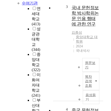
실
수여기관
3
국내 문헌정보
무
연
학 박사학위논
자
세대
와
문 인용 행태
학교
문
에 관한 연구
(413)
헌
성
정
김종성
균관
중앙대학교 대
보
대학
학원
학
교
2024
전
(344)
국내석사
공
중
학
앙대
생
원문보
학교
의
기
(322)
인
연
이
목차
식
구
화여
검색
정
자
자대
조회
도
들
학교
를
은
(241)
음성듣
알
연
기
부
아
구
산대
보
를
4
중국 문헌정보
학교