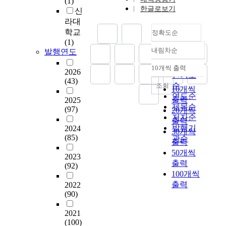
(1)
을
에
m
구
에
한
a
한글로보기
신
알
비
a
에
접
요
r
수
라대
해
n
서
근
인
i
있
미
학교
정확도순
a
이
하
분
o
다
흡
(1)
g
루
고
석
u
내림차순
는
발행연도
하
정확도
e
어
필
을
s
점
고
m
진
순
요
10개씩 출력
통
a
내림차순
에
2026
거
e
이
인기도
한
하
n
(43)
서
의
n
론
순
조회
정
여
10개씩
d
박
이
t
개
연도순
보
1
c
출력
2025
사
루
o
발
제목순
를
2
(97)
o
20개씩
학
어
f
과
저자순
직
가
m
출력
위
지
k
이
접
발행기
2024
지
p
30개씩
논
고
n
론
(85)
만
관순
항
l
출력
문
있
o
활
들
목
e
의
50개씩
지
w
용
2023
어
이
x
인
않
출력
l
연
(92)
내
주
p
용
은
100개씩
e
구
는
제
r
행
실
출력
2022
d
를
역
전
o
태
정
(90)
g
조
량
문
b
를
이
e
사
을
사
l
분
2021
다
(
하
의
서
e
(100)
석
.
p
여