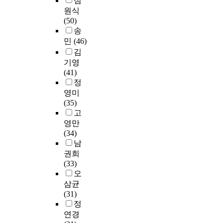
심
을
헌
p
행
시
h
보
원식
가
정
r
태
대
e
학
(50)
진
보
o
를
별
n
분
송
연
학
b
분
,
,
야
민
(46)
구
전
l
석
학
i
학
김
에
공
e
하
과
t
회
서
기영
학
m
였
별
h
지
대
(41)
생
t
다
문
a
에
두
정
의
h
.
헌
s
게
되
영미
인
r
정
b
재
어
(35)
식
o
전
보
e
된
왔
고
보
u
체
학
c
연
는
영만
다
g
참
교
o
구
지
(34)
높
h
고
육
m
논
를
남
은
b
문
의
e
문
확
것
권희
o
헌
내
a
1
인
으
(33)
r
을
력
m
,
하
로
오
r
대
,
a
6
고
나
o
삼균
상
교
i
6
,
타
w
(31)
으
육
n
1
이
났
i
정
로
경
k
편
를
다
n
연경
유
향
e
에
기
.
g