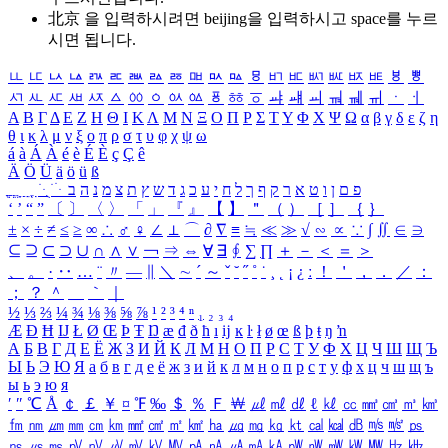
北京 을 입력하시려면
beijing
을 입력하시고 space를 누르
시면 됩니다.
ㅥ
ㅦ
ㅧ
ㅨ
ㅩ
ㅪ
ㅫ
ㅬ
ㅭ
ㅮ
ㅯ
ㅰ
ㅱ
ㅲ
ㅳ
ㅴ
ㅵ
ㅶ
ㅷ
ㅸ
ㅹ
ㅺ
ㅻ
ㅼ
ㅽ
ㅾ
ㅿ
ㆀ
ㆁ
ㆂ
ㆃ
ㆄ
ㆅ
ㆆ
ㆇ
ㆈ
ㆉ
ㆊ
ㆋ
ㆌ
ㆍ
ㆎ
Α
Β
Γ
Δ
Ε
Ζ
Η
Θ
Ι
Κ
Λ
Μ
Ν
Ξ
Ο
Π
Ρ
Σ
Τ
Υ
Φ
Χ
Ψ
Ω
α
β
γ
δ
ε
ζ
η
θ
ι
κ
λ
μ
ν
ξ
ο
π
ρ
σ
τ
υ
φ
χ
ψ
ω
á
à
Á
À
é
è
É
È
ç
Ç
ê
Ä
Ö
Ü
ä
ö
ü
ß
ְ
ֳ
ֲ
ֱ
ָ
ַ
ֵ
ֶ
ִ
ֹ
ּ
ֻ
ׂ
ׁ
ּ
ב
ה
נ
מ
צ
ת
ץ
ש
ד
ג
כ
ע
י
ח
ל
ך
ף
ק
ר
א
ט
ו
ן
ם
פ
‘
’
“
”
〔
〕
〈
〉
「
」
『
』
【
】
＂
（
）
［
］
｛
｝
±
×
÷
≠
≤
≥
∞
∴
♂
♀
∠
⊥
⌒
∂
∇
≡
≒
≪
≫
√
∽
∝
∵
∫
∬
∈
∋
⊆
⊇
⊂
⊃
∪
∩
∧
∨
￢
⇒
⇔
∀
∃
∮
∑
∏
＋
－
＜
＝
＞
、
。
·
‥
…
¨
〃
―
∥
＼
∼
´
～
ˇ
˘
˝
˚
˙
¸
˛
¡
¿
ː
！
＇
，
．
／
：
；
？
＾
＿
｀
｜
½
⅓
⅔
¼
¾
⅛
⅜
⅝
⅞
¹
²
³
⁴
ⁿ
₁
₂
₃
₄
Æ
Ð
Ħ
Ĳ
Ł
Ø
Œ
Þ
Ŧ
Ŋ
æ
đ
ð
ħ
ı
ĳ
ĸ
ŀ
ł
ø
œ
ß
þ
ŧ
ŋ
ŉ
А
Б
В
Г
Д
Е
Ё
Ж
З
И
Й
К
Л
М
Н
О
П
Р
С
Т
У
Ф
Х
Ц
Ч
Ш
Щ
Ъ
Ы
Ь
Э
Ю
Я
а
б
в
г
д
е
ё
ж
з
и
й
к
л
м
н
о
п
р
с
т
у
ф
х
ц
ч
ш
щ
ъ
ы
ь
э
ю
я
′
″
℃
Å
￠
￡
￥
¤
℉
‰
＄
％
Ｆ
￦
㎕
㎖
㎗
ℓ
㎘
㏄
㎣
㎤
㎥
㎦
㎙
㎚
㎛
㎜
㎝
㎞
㎟
㎠
㎡
㎢
㏊
㎍
㎎
㎏
㏏
㎈
㎉
㏈
㎧
㎨
㎰
㎱
㎲
㎳
㎴
㎵
㎶
㎷
㎸
㎹
㎀
㎁
㎂
㎃
㎄
㎺
㎻
㎽
㎾
㎿
㎐
㎑