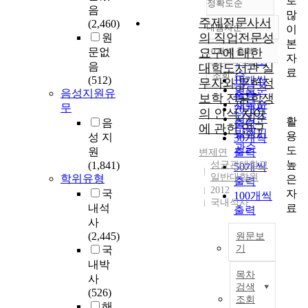
로
정확도순
음
많
주제전문사서
(2,460)
내림차순
이
정확도
의 직업전문성
원
본
순
문없
요구에 대한
10개씩 출력
내림차순
자
인기도
음
대학도서관 실
료
순
조회
(512)
10개씩
무자와 문헌정
연도순
음성지원유
출력
보학 전공학생
제목순
무
20개씩
의 인식 차이
저자순
활
음
출력
에 관한 연구
발행기
용
성 지
30개씩
관순
도
원
출력
변제연
높
(1,841)
성균관대학교
50개씩
일반대학원
학위유형
은
출력
2012
자
국
100개씩
국내석사
료
내석
출력
사
(2,445)
원문보
기
국
내박
본
목차
사
연
검색
(526)
구
조회
해
는