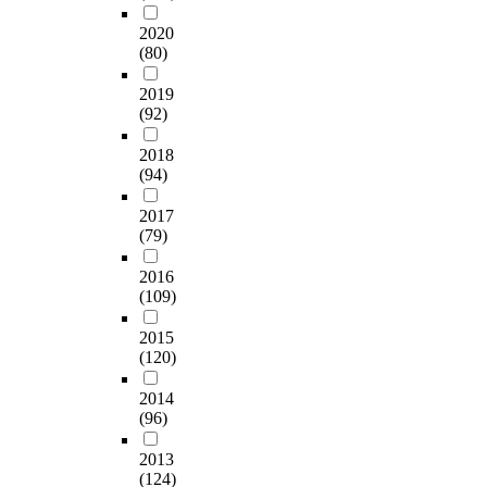
미
직
m
하
e
이
하
업
s
2020
는
이
r
론
는
전
(80)
o
것
연
s
의
‘
문
f
은
구
p
효
디
2019
성
t
대
의
e
율
(92)
지
관
h
학
목
c
성
털
련
e
도
적
t
과
2018
리
요
m
서
은
i
활
(94)
터
소
o
관
한
v
용
러
로
d
에
국
2017
e
성
시
도
e
서
과
(79)
s
을
’
출
r
문
중
o
분
,
되
n
헌
2016
국
f
석
‘
었
s
(109)
정
의
a
하
미
다
o
보
최
n
고
디
.
c
2015
학
근
e
연
어
이
(120)
i
연
교
w
구
리
중
e
구
과
o
배
터
2014
,
t
자
과
p
경
(96)
러
경
y
들
정
p
,
시
험
i
의
을
o
연
2013
’
,
n
정
조
r
구
(124)
등
참
t