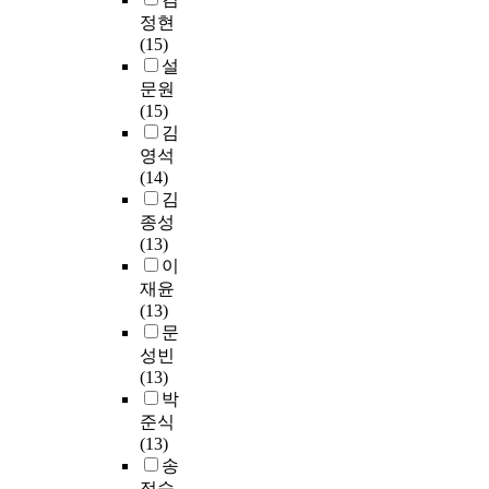
과
학
e
나
악
p
성
정현
제
생
r
타
하
r
은
(15)
시
의
s
내
였
o
1
설
된
경
o
었
다
d
.
문원
양
험
l
다
.
u
9
(15)
상
,
u
.
c
4
김
을
학
t
분
이
i
이
영석
알
력
i
석
연
n
었
(14)
아
등
o
결
구
g
다
김
보
이
n
과
의
a
.
종성
고
주
.
학
결
n
연
(13)
자
제
I
술
과
d
구
이
국
전
n
지
를
u
주
재윤
내
문
i
문
요
s
제
(13)
외
사
n
헌
약
i
에
문
문
서
t
과
하
n
따
헌
성빈
직
e
단
면
g
른
정
(13)
업
r
행
다
k
이
보
박
전
d
본
음
n
론
학
준식
문
i
이
과
o
개
분
(13)
성
s
많
같
w
발
야
송
요
c
이
다
l
수
의
정숙
구
i