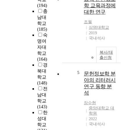
고
진
학 교육과정에
(194)
,
행
충
대한 연구
두
하
남대
집
는
조월
학교
단
동
상명대학교
(185)
간
안
2019
숙
인
다
국내석사
명여
식
양
자대
차
한
복사/대
학교
이
유
출신청
(164)
를
형
경
확
의
인
북대
문
5
문헌정보학 분
하
학교
헌
야의 리터러시
는
(148)
들
연구 동향 분
것
전
을
석
을
남대
참
목
학교
조
장수현
적
(143)
하
중앙대학교 대
으
한
게
학원
로
성대
되
2022
하
국내석사
학교
며
였