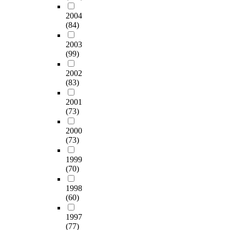
o
으
고
,
i
줄
정
o
로
있
2004
인
p
수
보
b
써
(84)
다
성
l
있
학
t
문
.
Ⅱ
i
다
교
a
헌
2003
본
항
n
.
육
i
정
(99)
연
목
e
의
n
보
구
에
,
본
실
2002
t
학
는
서
l
연
태
(83)
h
의
실
대
e
구
와
e
학
제
학
a
는
2001
상
m
문
적
도
d
(73)
문
이
a
적
인
서
i
헌
점
x
본
문
관
n
2000
정
을
i
질
헌
실
(73)
g
보
살
m
을
정
무
t
학
펴
u
이
보
1999
자
o
분
보
m
론
(70)
학
와
t
야
고
e
적
현
문
h
의
교
f
관
1998
장
헌
e
박
과
f
점
(60)
인
정
d
사
과
e
에
도
보
e
학
정
1997
c
서
서
학
v
위
의
(77)
t
규
관