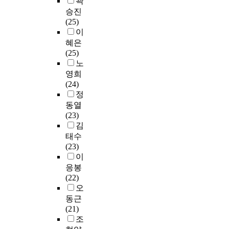
곽
p
학
을
관
e
내
과
승진
l
적
확
련
a
문
중
(25)
i
연
인
상
n
헌
국
이
e
구
하
세
d
을
에
d
방
혜은
고
요
m
중
서
f
법
(25)
,
인
e
점
선
o
을
노
이
에
t
으
정
r
적
영희
를
대
h
로
된
p
용
(24)
통
한
o
문
각
r
하
정
해
대
d
헌
6
a
였
동열
앞
학
o
정
개
c
다
(23)
으
도
l
보
4
t
.
김
로
서
o
학
년
i
문
태수
의
관
g
연
제
c
헌
(23)
연
실
i
구
대
a
정
이
구
무
e
자
학
l
보
응봉
방
자
s
들
의
s
학
(22)
향
와
o
이
문
t
이
오
성
문
f
많
헌
u
론
동근
을
헌
m
이
정
d
연
(21)
제
정
a
인
보
i
구
조
안
보
n
용
학
e
에
하