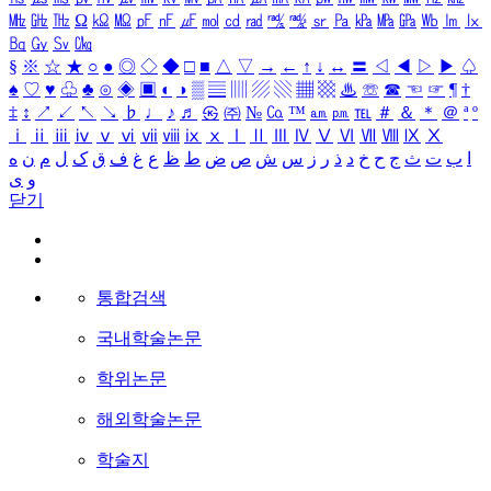
㎒
㎓
㎔
Ω
㏀
㏁
㎊
㎋
㎌
㏖
㏅
㎭
㎮
㎯
㏛
㎩
㎪
㎫
㎬
㏝
㏐
㏓
㏃
㏉
㏜
㏆
§
※
☆
★
○
●
◎
◇
◆
□
■
△
▽
→
←
↑
↓
↔
〓
◁
◀
▷
▶
♤
♠
♡
♥
♧
♣
⊙
◈
▣
◐
◑
▒
▤
▥
▨
▧
▦
▩
♨
☏
☎
☜
☞
¶
†
‡
↕
↗
↙
↖
↘
♭
♩
♪
♬
㉿
㈜
№
㏇
™
㏂
㏘
℡
＃
＆
＊
＠
ª
º
ⅰ
ⅱ
ⅲ
ⅳ
ⅴ
ⅵ
ⅶ
ⅷ
ⅸ
ⅹ
Ⅰ
Ⅱ
Ⅲ
Ⅳ
Ⅴ
Ⅵ
Ⅶ
Ⅷ
Ⅸ
Ⅹ
ا
ب
ت
ث
ج
ح
خ
د
ذ
ر
ز
س
ش
ص
ض
ط
ظ
ع
غ
ف
ق
ک
ل
م
ن
ه
و
ی
닫기
통합검색
국내학술논문
학위논문
해외학술논문
학술지