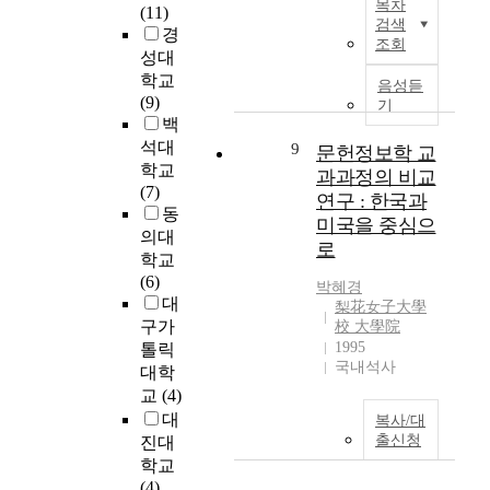
e
목차
근
(11)
전
i
연
면
d
검색
에
경
문
n
구
에
조회
b
는
사
성대
c
자
서
y
이
서
e
학교
들
활
음성듣
a
용
직
t
(9)
기
의
발
E
자
업
h
백
정
한
u
들
전
e
석대
9
보
문헌정보학 교
협
r
이
문
2
학교
원
력
과과정의 비교
o
도
성
1
(7)
인
과
연구 : 한국과
p
서
구
s
동
용
교
e
미국을 중심으
관
성
t
의대
행
류
a
로
에
항
c
학교
태
가
n
서
목
e
(6)
를
있
m
박혜경
원
들
n
대
파
었
梨花女子大學
a
하
에
t
악
구가
는
校 大學院
n
는
대
u
할
1995
데
톨릭
a
정
한
r
국내석사
수
비
대학
g
보
중
y
있
하
교
(4)
e
자
요
,
다
여
m
대
복사/대
료
도
i
.
학
e
출신청
진대
를
평
t
또
술
n
학교
취
가
h
한
교
t
(4)
득