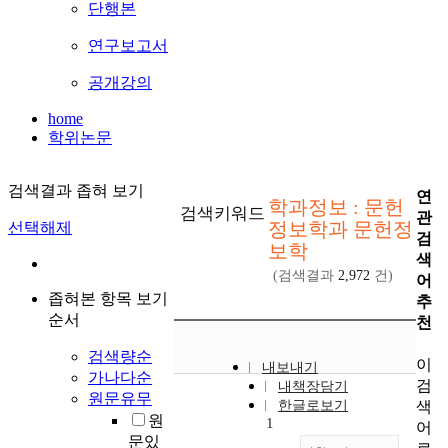
단행본
연구보고서
공개강의
home
학위논문
검색결과 좁혀 보기
연
학과정보 : 문헌
검색키워드
관
정보학과 문헌정
선택해제
검
보학
색
(검색결과
2,972
건)
어
좁혀본 항목 보기
추
순서
천
검색량순
이
내보내기
가나다순
검
내책장담기
원문유무
색
한글로보기
원
1
어
문있