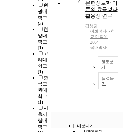
항
a
10
문헌정보학 이
박
류
c
원
하
목
s
사
론의 효율성과
,
o
광대
는
으
b
학
특
활용성 연구
n
학교
행
로
e
위
히
f
(2)
위
이
e
김성진
논
문
e
한
외
루
n
이화여자대학
문
헌
r
양대
에
어
d
교 대학원
분
정
e
도
학교
져
2004
i
석
보
n
,
(1)
국내박사
있
f
을
학
c
디
고
다
f
통
과
e
지
려대
.
i
해
의
원문보
w
털
학교
설
c
기
서
상
i
콘
(1)
문
u
해
호
t
본
텐
한
문
l
음성듣
당
비
h
연
츠
항
국교
t
기
분
교
a
구
와
의
t
원대
야
연
t
는
같
타
o
학교
에
구
h
문
은
당
s
(1)
향
는
e
헌
다
도
o
서
후
다
m
정
양
검
l
울시
방
른
e
보
한
증
v
립대
향
나
o
학
매
을
e
내보내기
학교
성
라
f
연
체
위
v
내책장담기