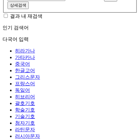
상세검색
결과 내 재검색
인기 검색어
다국어 입력
히라가나
가타카나
중국어
한글고어
그리스문자
프랑스어
독일어
히브리어
괄호기호
학술기호
기술기호
첨자기호
라틴문자
러시아문자