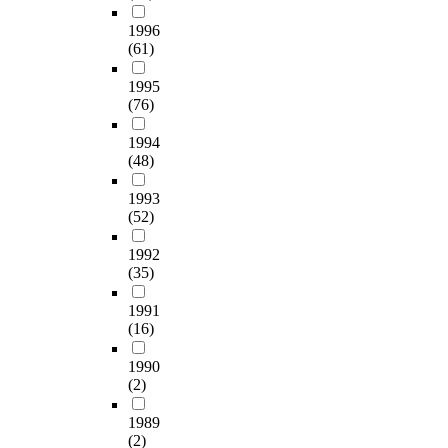
전
e
논
개
o
명
에
공
l
문
1996
발
f
하
서
학
o
(61)
총
및
k
는
제
생
p
7
연
n
데
공
의
m
1995
6
구
o
에
되
인
(76)
e
편
에
w
그
는
식
n
,
필
l
목
서
1994
간
t
참
요
e
적
(48)
비
에
o
고
한
d
이
스
통
f
문
기
g
있
1993
인
계
t
헌
초
e
다
(52)
이
적
h
8
적
a
.
용
으
e
,
인
1992
c
이
자
로
i
4
자
(35)
c
를
교
유
n
3
료
u
위
육
의
t
3
1991
를
m
해
의
미
e
(16)
건
제
u
1
관
한
r
을
공
l
9
련
차
d
1990
대
하
a
8
개
이
(2)
i
상
고
t
4
념
가
s
으
자
e
년
인
1989
있
c
로
한
d
부
(2)
리
는
i