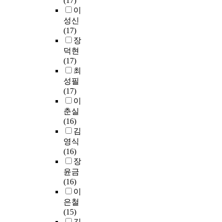
(17)
자
리
e
의
해
실
t
이
들
고
v
이
리
시
i
성신
과
정
e
론
터
하
v
(17)
관
보
r
개
러
였
e
장
련
학
,
발
시
다
a
성
덕현
분
a
량
의
.
n
이
(17)
야
l
은
개
대
d
깊
최
에
i
전
념
학
d
은
포
성필
b
체
과
도
e
학
함
(17)
r
의
문
서
v
술
되
이
a
2
헌
관
e
지
어
춘실
r
1
정
실
l
,
있
(16)
y
.
보
무
o
저
는
김
i
8
학
자
p
자
세
영식
s
%
내
와
i
,
분
(16)
a
이
연
문
n
대
된
장
f
었
구
헌
g
학
교
윤금
i
고
에
정
a
,
육
(16)
e
이
서
보
p
기
내
이
l
론
의
학
r
관
용
d
의
은철
인
전
o
등
을
o
효
(15)
식
공
p
을
파
f
율
김