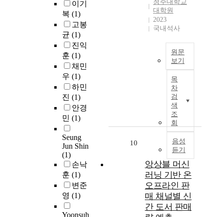
아
청주대학교
이기
용
T
.
R
역
방
대학원
닌
복
(1)
문
-
특
T
등
식
2023
하
제
고봉
4
허
o
의
국내석사
인
나
가
균
(1)
.
빅
p
고
사
의
커
진익
5
데
i
정
후
형
원문
다
,
훈
(1)
이
c
된
보
태
보기
란
C
터
채민
과
특
전
로
사
최
l
는
연
우
(1)
성
과
이
목
회
근
a
분
관
을
하민
예
차
루
적
,
u
석
규
이
방
진
(1)
검
어
이
빅
d
의
칙
용
색
보
안경
진
슈
데
e
효
조
마
하
전
민
(1)
데
인
이
3
회
율
이
여
은
이
미
터
.
성
닝
고
불
Seung
터
국
는
음성
7
과
10
을
객
필
Jun Shin
로
에
듣기
다
S
결
활
의
(1)
요
,
서
양
o
과
용
앙상블 머신
행
손낙
한
관
는
한
n
의
하
동
러닝 기반 온
비
훈
(1)
측
산
n
재
여
을
용
오프라인 판
변준
치
의
업
e
현
새
예
과
영
(1)
매 채널별 신
는
료
군
t
가
로
측
시
주
간 도서 판매
서
간
세
능
운
하
간
Yoonsuh
로
비