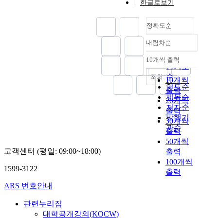
m
기
한글로보기
다
의
지
시
.
량
년
a
위
.
료
도
장
평
적
이
t
해
빅
정확도순
,
에
가
분
후
i
설
본
데
날
서
는
석
등
o
비
연
내림차순
이
씨
정확도
경
초
(
록
n
상
구
터
,
순
쟁
기
Q
된
T
10개씩 출력
태
에
내림차순
에
주
력
인기도
응
u
특
e
를
적
말
을
순
답
조회
a
허
c
기
10개씩
용
대
/
높
정
연도순
n
중
h
반
출력
한
한
공
이
확
t
제목순
M
n
으
20개씩
방
연
휴
려
도
i
저자순
a
o
로
출력
법
구
일
는
와
t
i
발행기
l
고
론
30개씩
가
,
기
오
a
n
o
관순
장
은
출력
활
출
업
류
t
C
g
을
함
50개씩
발
판
과
해
i
P
y
예
수
고객센터 (평일: 09:00~18:00)
출력
히
시
연
결
v
C
:
측
형
100개씩
진
즌
구
능
e
가
I
하
1599-3122
데
행
출력
등
기
력
A
G
T
고
이
되
의
관
을
n
0
ARS 번호안내
)
사
터
어
판
들
중
a
6
기
전
를
왔
매
은
심
관련누리집
l
N
술
에
S
다
량
기
으
y
대학공개강의(KOCW)
에
의
조
m