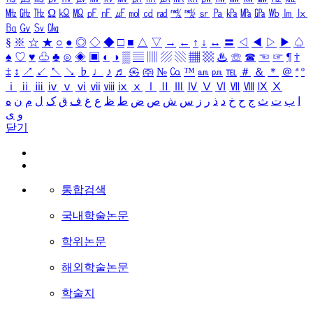
㎒
㎓
㎔
Ω
㏀
㏁
㎊
㎋
㎌
㏖
㏅
㎭
㎮
㎯
㏛
㎩
㎪
㎫
㎬
㏝
㏐
㏓
㏃
㏉
㏜
㏆
§
※
☆
★
○
●
◎
◇
◆
□
■
△
▽
→
←
↑
↓
↔
〓
◁
◀
▷
▶
♤
♠
♡
♥
♧
♣
⊙
◈
▣
◐
◑
▒
▤
▥
▨
▧
▦
▩
♨
☏
☎
☜
☞
¶
†
‡
↕
↗
↙
↖
↘
♭
♩
♪
♬
㉿
㈜
№
㏇
™
㏂
㏘
℡
＃
＆
＊
＠
ª
º
ⅰ
ⅱ
ⅲ
ⅳ
ⅴ
ⅵ
ⅶ
ⅷ
ⅸ
ⅹ
Ⅰ
Ⅱ
Ⅲ
Ⅳ
Ⅴ
Ⅵ
Ⅶ
Ⅷ
Ⅸ
Ⅹ
ا
ب
ت
ث
ج
ح
خ
د
ذ
ر
ز
س
ش
ص
ض
ط
ظ
ع
غ
ف
ق
ک
ل
م
ن
ه
و
ی
닫기
통합검색
국내학술논문
학위논문
해외학술논문
학술지