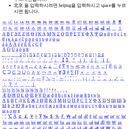
北京 을 입력하시려면
beijing
을 입력하시고 space를 누르
시면 됩니다.
ㅥ
ㅦ
ㅧ
ㅨ
ㅩ
ㅪ
ㅫ
ㅬ
ㅭ
ㅮ
ㅯ
ㅰ
ㅱ
ㅲ
ㅳ
ㅴ
ㅵ
ㅶ
ㅷ
ㅸ
ㅹ
ㅺ
ㅻ
ㅼ
ㅽ
ㅾ
ㅿ
ㆀ
ㆁ
ㆂ
ㆃ
ㆄ
ㆅ
ㆆ
ㆇ
ㆈ
ㆉ
ㆊ
ㆋ
ㆌ
ㆍ
ㆎ
Α
Β
Γ
Δ
Ε
Ζ
Η
Θ
Ι
Κ
Λ
Μ
Ν
Ξ
Ο
Π
Ρ
Σ
Τ
Υ
Φ
Χ
Ψ
Ω
α
β
γ
δ
ε
ζ
η
θ
ι
κ
λ
μ
ν
ξ
ο
π
ρ
σ
τ
υ
φ
χ
ψ
ω
á
à
Á
À
é
è
É
È
ç
Ç
ê
Ä
Ö
Ü
ä
ö
ü
ß
ְ
ֳ
ֲ
ֱ
ָ
ַ
ֵ
ֶ
ִ
ֹ
ּ
ֻ
ׂ
ׁ
ּ
ב
ה
נ
מ
צ
ת
ץ
ש
ד
ג
כ
ע
י
ח
ל
ך
ף
ק
ר
א
ט
ו
ן
ם
פ
‘
’
“
”
〔
〕
〈
〉
「
」
『
』
【
】
＂
（
）
［
］
｛
｝
±
×
÷
≠
≤
≥
∞
∴
♂
♀
∠
⊥
⌒
∂
∇
≡
≒
≪
≫
√
∽
∝
∵
∫
∬
∈
∋
⊆
⊇
⊂
⊃
∪
∩
∧
∨
￢
⇒
⇔
∀
∃
∮
∑
∏
＋
－
＜
＝
＞
、
。
·
‥
…
¨
〃
―
∥
＼
∼
´
～
ˇ
˘
˝
˚
˙
¸
˛
¡
¿
ː
！
＇
，
．
／
：
；
？
＾
＿
｀
｜
½
⅓
⅔
¼
¾
⅛
⅜
⅝
⅞
¹
²
³
⁴
ⁿ
₁
₂
₃
₄
Æ
Ð
Ħ
Ĳ
Ł
Ø
Œ
Þ
Ŧ
Ŋ
æ
đ
ð
ħ
ı
ĳ
ĸ
ŀ
ł
ø
œ
ß
þ
ŧ
ŋ
ŉ
А
Б
В
Г
Д
Е
Ё
Ж
З
И
Й
К
Л
М
Н
О
П
Р
С
Т
У
Ф
Х
Ц
Ч
Ш
Щ
Ъ
Ы
Ь
Э
Ю
Я
а
б
в
г
д
е
ё
ж
з
и
й
к
л
м
н
о
п
р
с
т
у
ф
х
ц
ч
ш
щ
ъ
ы
ь
э
ю
я
′
″
℃
Å
￠
￡
￥
¤
℉
‰
＄
％
Ｆ
￦
㎕
㎖
㎗
ℓ
㎘
㏄
㎣
㎤
㎥
㎦
㎙
㎚
㎛
㎜
㎝
㎞
㎟
㎠
㎡
㎢
㏊
㎍
㎎
㎏
㏏
㎈
㎉
㏈
㎧
㎨
㎰
㎱
㎲
㎳
㎴
㎵
㎶
㎷
㎸
㎹
㎀
㎁
㎂
㎃
㎄
㎺
㎻
㎽
㎾
㎿
㎐
㎑