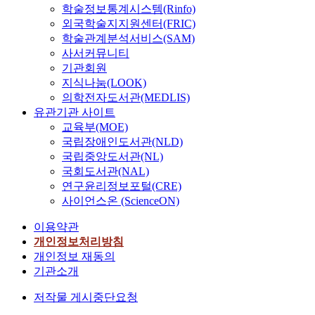
.
에
술
로
s
학술정보통계시스템(Rinfo)
해
발
치
o
하
선
시
이
i
당
외국학술지지원센터(FRIC)
전
를
o
지
행
장
루
s
하
으
학술관계분석서비스(SAM)
취
t
만
되
분
어
)
는
로
사서커뮤니티
할
h
데
는
석
졌
을
특
빅
수
기관회원
i
이
변
을
으
주
허
데
있
지식나눔(LOOK)
n
터
수
위
며
로
1
이
는
의학전자도서관(MEDLIS)
g
의
를
해
,
수
6
터
예
유관기관 사이트
한
익
고
많
코
행
,
시
지
다
교육부(MOE)
명
려
은
드
한
0
스
보
음
국립장애인도서관(NLD)
성
한
시
품
다
9
템
전
,
국립중앙도서관(NL)
문
머
간
질
.
8
을
(
군
국회도서관(NAL)
제
신
과
은
또
건
이
P
집
연구윤리정보포털(CRE)
와
러
비
C
한
의
용
r
화
보
사이언스온 (ScienceON)
닝
용
o
,
데
하
e
하
안
기
을
d
특
이
여
d
여
이용약관
문
반
소
a
허
터
대
i
시
개인정보처리방침
제
의
모
c
빅
이
량
c
각
개인정보 재동의
,
신
한
y
데
다
의
t
화
기관소개
간
다
를
이
.
데
i
하
특
도
.
통
터
특
이
v
고
저작물 게시중단요청
히
서
그
해
분
허
터
e
해
의
수
중