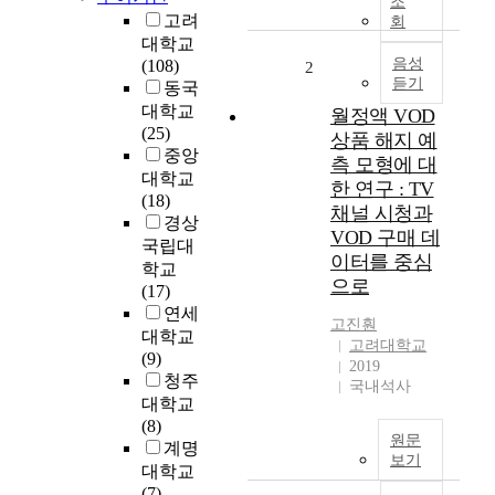
조
시
고려
회
크
대학교
(
음성
(108)
2
듣기
D
동국
e
대학교
월정액 VOD
e
(25)
상품 해지 예
p
중앙
측 모형에 대
S
대학교
한 연구 : TV
e
(18)
채널 시청과
e
경상
VOD 구매 데
k
국립대
이터를 중심
)
학교
으로
와
(17)
같
연세
고진훤
은
대학교
고려대학교
최
(9)
2019
신
청주
국내석사
대
대학교
규
(8)
모
원문
계명
보기
언
대학교
어
(7)