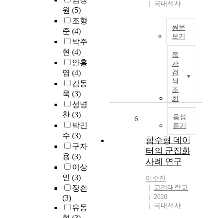
고
양
국내석사
을
원
(5)
있
한
활
조형
으
형
용
원문
준
(4)
나
태
한
보기
박주
,
로
자
의
통
현
(4)
포
연
목
료
계
함
안홍
어
차
데
모
하
처
엽
(4)
검
이
델
고
색
리
김동
터
조
링
있
연
욱
(3)
분
회
이
으
구
성병
석
라
며
는
찬
(3)
을
음성
6
는
,
방
박민
듣기
이
특
최
대
수
(3)
용
수
함수형 데이
근
한
구자
한
한
에
터의 군집화
텍
의
용
(3)
영
는
스
사례 연구
료
이상
역
누
트
/
인
(3)
에
적
이수진
데
헬
서
정환
고려대학교
된
이
스
2020
의
(3)
출
터
케
국내석사
성
유동
원
를
어
능
건
현
(3)
분