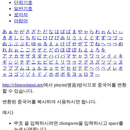
단위기호
일반기호
로마자
아랍어
あ
ぁ
か
が
さ
ざ
た
だ
な
は
ば
ぱ
ま
や
ゃ
ら
わ
ゎ
ん
い
ぃ
き
ぎ
し
じ
ち
ぢ
に
ひ
び
ぴ
み
り
う
ぅ
く
ぐ
す
ず
つ
づ
っ
ぬ
ふ
ぶ
ぷ
む
ゆ
ゅ
る
え
ぇ
け
げ
せ
ぜ
て
で
ね
へ
べ
ぺ
め
れ
お
ぉ
こ
ご
そ
ぞ
と
ど
の
ほ
ぼ
ぽ
も
よ
ょ
ろ
を
ア
ァ
カ
サ
ザ
タ
ダ
ナ
ハ
バ
パ
マ
ヤ
ャ
ラ
ワ
ヮ
ン
イ
ィ
キ
ギ
シ
ジ
チ
ヂ
ニ
ヒ
ビ
ピ
ミ
リ
ウ
ゥ
ク
グ
ス
ズ
ツ
ヅ
ッ
ヌ
フ
ブ
プ
ム
ユ
ュ
ル
エ
ェ
ケ
ゲ
セ
ゼ
テ
デ
ヘ
ベ
ペ
メ
レ
オ
ォ
コ
ゴ
ソ
ゾ
ト
ド
ノ
ホ
ボ
ポ
モ
ヨ
ョ
ロ
ヲ
―
http://chineseinput.net/
에서 pinyin(병음)방식으로 중국어를 변환
할 수 있습니다.
변환된 중국어를 복사하여 사용하시면 됩니다.
예시)
中文 을 입력하시려면
zhongwen
을 입력하시고 space를
누르시면됩니다.