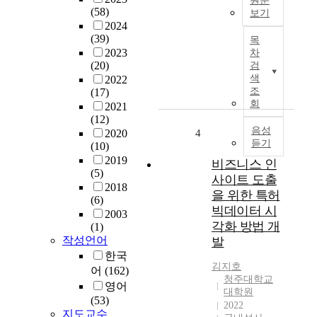
원문
가
(58)
보기
하
2024
고
최
(39)
목
자
근
2023
차
한
인
(20)
검
다
공
색
2022
.
지
조
(17)
인
능
회
2021
공
과
(12)
지
빅
음성
2020
4
능
듣기
데
(10)
기
이
2019
비즈니스 인
술
(5)
터
사이트 도출
의
2018
기
을 위한 특허
급
(6)
술
빅데이터 시
속
2003
의
각화 방법 개
(1)
한
발
작성언어
발
발
달
한국
전
로
김지호
으
어
(162)
다
청주대학교
로
영어
양
대학원
L
(53)
한
2022
L
지도교수
산