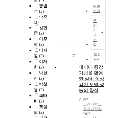
서
은
수
석
황범
원문
비
아
등
하
석
(3)
보기
스
직
의
는
송준
함
에
충
이
목
데
(3)
수
대
분
차
유
중
김현
형
한
검
히
로
요
중
(2)
태
관
색
검
특
한
이주
데
조
심
증
허
역
이
영
(2)
회
은
되
빅
할
터
이재
본
지
데
을
의
음성
원
(2)
7
격
않
이
하
듣기
통
적
이재
았
터
고
계
으
데이터 증강
헌
(2)
다
라
있
적
로
기법을 활용
박헌
.
는
다
분
진
(2)
한 설비 이상
본
개
.
석
빅
연
념
박철
감지 모델 성
본
인
데
구
이
용
(2)
논
능의 향상
함
이
에
등
문
최태
수
터
서
김현지
장
에
련
(2)
형
/
고려대학교
는
하
서
곽일
데
A
정책대학원
기
였
는
엽
(2)
이
I
2025
초
다
특
터