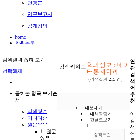
단행본
연구보고서
공개강의
home
학위논문
검색결과 좁혀 보기
연
학과정보 : 데이
검색키워드
관
터통계학과
선택해제
검
(검색결과
215
건)
색
어
좁혀본 항목 보기순
추
서
천
내보내기
검색량순
이
내책장담기
가나다순
한글로보기
검
원문유무
1
색
원문
어
정확도순
있음