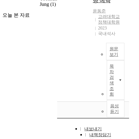
량 예측
융
가
성
방
는
소
Jung
(1)
시
스
·
지
제
법
데
모
간
윤동준
의
복
주
고
오늘 본 자료
론
사
로
고려대학교
이
비
합
요
를
을
용
인
정책대학원
고
용
기
L
위
제
되
2023
해
,
을
술
L
해
안
국내석사
었
한
이
낮
의
M
통
하
다
계
는
추
발
의
계
였
.
가
곡
원문
면
전
통
및
다
최
존
선
보기
서
을
계
기
.
근
재
이
도
이
선
모
계
에
한
목
나
그
논
도
델
학
분
는
다
차
영
질
문
하
링
습
석
정
검
.
상
을
은
고
능
알
색
대
보
이
의
높
도
있
력
조
고
상
통
러
형
일
서
다
회
을
리
은
신
한
태
수
검
.
비
즘
미
(
문
를
있
색
음성
급
교
을
국
I
제
이
듣기
는
량
변
분
사
의
n
를
루
대
,
하
석
용
2
f
해
기
안
작
는
하
하
0
o
결
도
내보내기
으
가
기
였
는
1
r
하
내책장담기
한
로
인
술
다
정
3