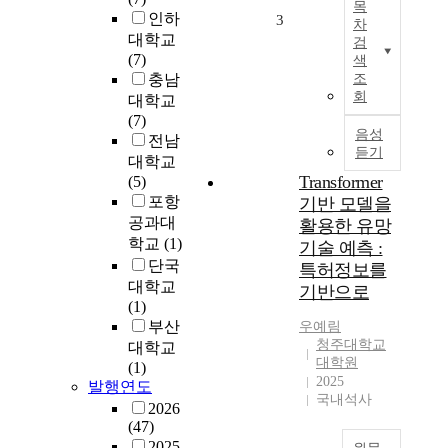
목
모
인하
3
차
델
대학교
검
(
(7)
색
L
충남
조
L
회
대학교
M
(7)
)
음성
전남
의
듣기
대학교
통
Transformer
(5)
계
포항
기반 모델을
모
공과대
활용한 유망
델
학교
(1)
기술 예측 :
링
단국
특허정보를
능
대학교
력
기반으로
(1)
을
부산
우예림
체
청주대학교
대학교
계
대학원
(1)
적
2025
발행연도
으
국내석사
2026
로
(47)
평
2025