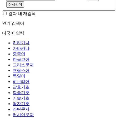
상세검색
결과 내 재검색
인기 검색어
다국어 입력
히라가나
가타카나
중국어
한글고어
그리스문자
프랑스어
독일어
히브리어
괄호기호
학술기호
기술기호
첨자기호
라틴문자
러시아문자