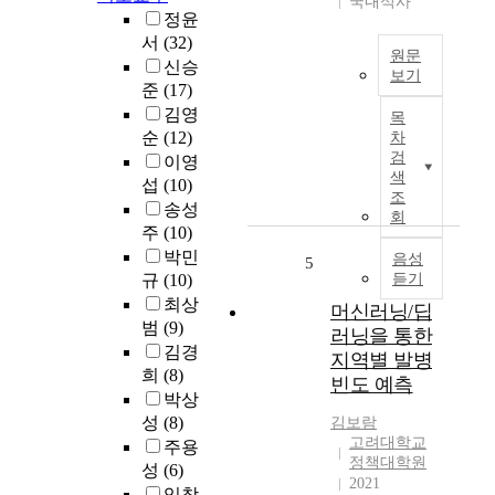
국내석사
M
업
정윤
은
에
서
(32)
원문
다
혁
신승
보기
양
신
준
(17)
한
특
적
김영
목
분
허
인
순
(12)
차
야
는
변
검
이영
에
개
화
색
섭
(10)
서
발
를
조
송성
인
된
불
회
주
(10)
간
기
러
박민
수
술
음성
왔
5
규
(10)
듣기
준
에
으
의
대
최상
며
머신러닝/딥
추
한
범
(9)
,
러닝을 통한
론
상
특
김경
지역별 발병
능
세
히
희
(8)
빈도 예측
력
한
딥
박상
을
정
러
성
(8)
김보람
보
보
닝
고려대학교
주용
여
를
기
정책대학원
성
(6)
주
다
술
2021
임창