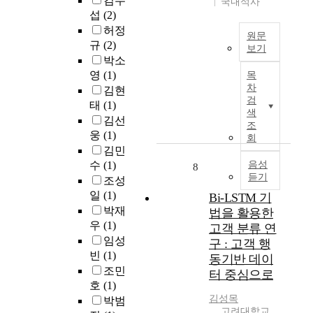
김무
국내석사
의
통
.
허
분
섭
(2)
가
계
또
데
석
허정
능
,
한
원문
이
의
규
(2)
성
중
보기
,
터
방
이
박소
급
특
를
제
법
논
영
(1)
목
통
허
기
조
론
의
차
김현
계
빅
반
산
을
검
되
,
태
(1)
데
으
업
고
색
기
고
이
김선
로
에
찰
조
이
급
터
미
웅
(1)
서
회
하
전
통
를
래
김민
설
고
부
계
분
유
비
수
(1)
음성
8
,
터
영
석
망
듣기
유
조성
실
의
역
하
기
지
일
(1)
제
Bi-LSTM 기
료
을
여
술
보
사
박재
법을 활용한
업
포
다
을
수
례
우
(1)
계
고객 분류 연
괄
양
예
는
에
임성
및
구 : 고객 행
하
한
측
제
적
I
빈
(1)
동기반 데이
는
가
하
품
용
T
조민
체
치
터 중심으로
기
품
해
산
호
(1)
계
를
위
질
보
업
김성목
적
박범
창
해
과
았
에
고려대학교