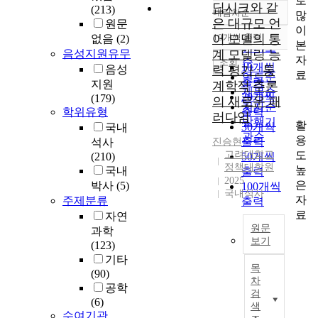
로
딥시크와 같
(213)
내림차순
많
정확도
은 대규모 언
원문
이
순
어 모델의 통
10개씩 출력
없음
(2)
내림차순
본
인기도
음성지원유무
계 모델링 능
자
순
조회
10개씩
음성
력 평가 : 통
료
연도순
출력
지원
계학적 추론
제목순
20개씩
(179)
의 새로운 패
저자순
학위유형
출력
러다임
발행기
활
30개씩
국내
관순
용
출력
석사
진승현
도
고려대학교
(210)
50개씩
정책대학원
높
국내
출력
2025
은
박사
(5)
100개씩
국내석사
자
주제분류
출력
료
자연
원문
과학
보기
(123)
기타
본
목
(90)
연
차
공학
구
검
(6)
는
색
수여기관
딥