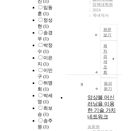
인
출
진
(1)
T
생
다
정책대학원
서
문
하
r
임동
산
.
2024
큰
제
고
a
훈
(1)
성
국내석사
관
세
경
n
을
정성
함
심
트
영
s
보
현
(1)
수
의
를
원문
정
f
장
송경
형
보기
구
보
o
하
데
우
(1)
대
성
로
r
과
는
이
박정
상
목
하
써
m
거
데
터
수
(1)
차
이
여
,
e
기
필
란
검
었
이은
D
활
r
업
수
개
색
으
지
(1)
e
용
기
들
적
조
별
며
이민
e
하
반
은
이
회
적
,
구
(1)
p
는
토
고
다
인
특
S
사
허명
픽
객
음성
.
9
관
히
e
례
회
(1)
듣기
모
의
전
측
의
e
가
델
나
박세
통
앙상블 머신
치
료
k
증
링
이
영
(1)
적
들
러닝을 이용
서
R
가
기
,
인
최보
의
한 기술 가치
비
1
하
법
성
유
승
(1)
집
스
네트워크
,
고
인
별
지
합
송주
의
G
있
B
,
보
이
원
(1)
송희원
비
P
다
E
지
수