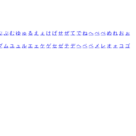
ぶ
ぷ
む
ゆ
ゅ
る
え
ぇ
け
げ
せ
ぜ
て
で
ね
へ
べ
ぺ
め
れ
お
ぉ
プ
ム
ユ
ュ
ル
エ
ェ
ケ
ゲ
セ
ゼ
テ
デ
ヘ
ベ
ペ
メ
レ
オ
ォ
コ
ゴ