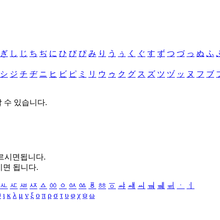
ぎ
し
じ
ち
ぢ
に
ひ
び
ぴ
み
り
う
ぅ
く
ぐ
す
ず
つ
づ
っ
ぬ
ふ
シ
ジ
チ
ヂ
ニ
ヒ
ビ
ピ
ミ
リ
ウ
ゥ
ク
グ
ス
ズ
ツ
ヅ
ッ
ヌ
フ
ブ
할 수 있습니다.
누르시면됩니다.
시면 됩니다.
ㅻ
ㅼ
ㅽ
ㅾ
ㅿ
ㆀ
ㆁ
ㆂ
ㆃ
ㆄ
ㆅ
ㆆ
ㆇ
ㆈ
ㆉ
ㆊ
ㆋ
ㆌ
ㆍ
ㆎ
θ
ι
κ
λ
μ
ν
ξ
ο
π
ρ
σ
τ
υ
φ
χ
ψ
ω