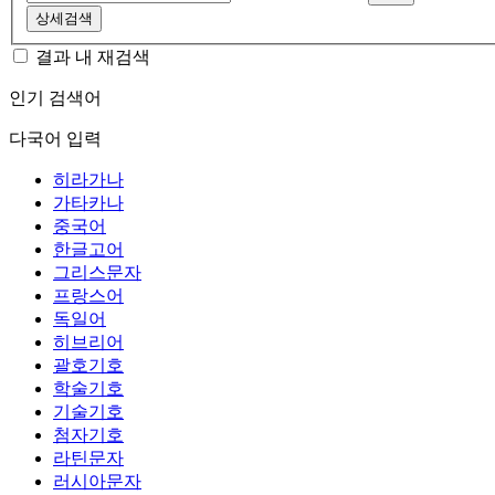
상세검색
결과 내 재검색
인기 검색어
다국어 입력
히라가나
가타카나
중국어
한글고어
그리스문자
프랑스어
독일어
히브리어
괄호기호
학술기호
기술기호
첨자기호
라틴문자
러시아문자