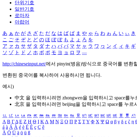
단위기호
일반기호
로마자
아랍어
あ
ぁ
か
が
さ
ざ
た
だ
な
は
ば
ぱ
ま
や
ゃ
ら
わ
ゎ
ん
い
ぃ
き
こ
ご
そ
ぞ
と
ど
の
ほ
ぼ
ぽ
も
よ
ょ
ろ
を
ア
ァ
カ
サ
ザ
タ
ダ
ナ
ハ
バ
パ
マ
ヤ
ャ
ラ
ワ
ヮ
ン
イ
ィ
キ
ギ
ソ
ゾ
ト
ド
ノ
ホ
ボ
ポ
モ
ヨ
ョ
ロ
ヲ
―
http://chineseinput.net/
에서 pinyin(병음)방식으로 중국어를 변환
변환된 중국어를 복사하여 사용하시면 됩니다.
예시)
中文 을 입력하시려면
zhongwen
을 입력하시고 space를
北京 을 입력하시려면
beijing
을 입력하시고 space를 누르
ㅥ
ㅦ
ㅧ
ㅨ
ㅩ
ㅪ
ㅫ
ㅬ
ㅭ
ㅮ
ㅯ
ㅰ
ㅱ
ㅲ
ㅳ
ㅴ
ㅵ
ㅶ
ㅷ
ㅸ
ㅹ
ㅺ
Α
Β
Γ
Δ
Ε
Ζ
Η
Θ
Ι
Κ
Λ
Μ
Ν
Ξ
Ο
Π
Ρ
Σ
Τ
Υ
Φ
Χ
Ψ
Ω
α
β
γ
δ
ε
ζ
η
á
à
Á
À
é
è
É
È
ç
Ç
ê
Ä
Ö
Ü
ä
ö
ü
ß