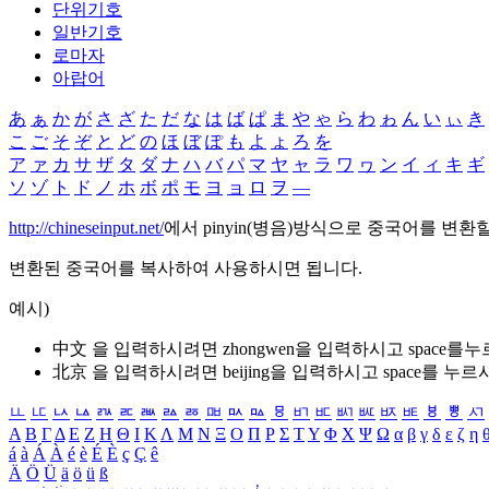
단위기호
일반기호
로마자
아랍어
あ
ぁ
か
が
さ
ざ
た
だ
な
は
ば
ぱ
ま
や
ゃ
ら
わ
ゎ
ん
い
ぃ
き
こ
ご
そ
ぞ
と
ど
の
ほ
ぼ
ぽ
も
よ
ょ
ろ
を
ア
ァ
カ
サ
ザ
タ
ダ
ナ
ハ
バ
パ
マ
ヤ
ャ
ラ
ワ
ヮ
ン
イ
ィ
キ
ギ
ソ
ゾ
ト
ド
ノ
ホ
ボ
ポ
モ
ヨ
ョ
ロ
ヲ
―
http://chineseinput.net/
에서 pinyin(병음)방식으로 중국어를 변환
변환된 중국어를 복사하여 사용하시면 됩니다.
예시)
中文 을 입력하시려면
zhongwen
을 입력하시고 space를
北京 을 입력하시려면
beijing
을 입력하시고 space를 누르
ㅥ
ㅦ
ㅧ
ㅨ
ㅩ
ㅪ
ㅫ
ㅬ
ㅭ
ㅮ
ㅯ
ㅰ
ㅱ
ㅲ
ㅳ
ㅴ
ㅵ
ㅶ
ㅷ
ㅸ
ㅹ
ㅺ
Α
Β
Γ
Δ
Ε
Ζ
Η
Θ
Ι
Κ
Λ
Μ
Ν
Ξ
Ο
Π
Ρ
Σ
Τ
Υ
Φ
Χ
Ψ
Ω
α
β
γ
δ
ε
ζ
η
á
à
Á
À
é
è
É
È
ç
Ç
ê
Ä
Ö
Ü
ä
ö
ü
ß