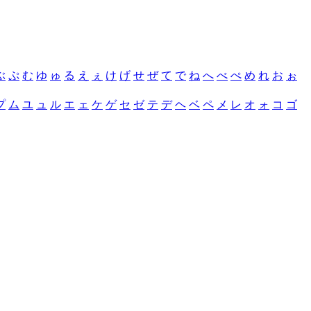
ぶ
ぷ
む
ゆ
ゅ
る
え
ぇ
け
げ
せ
ぜ
て
で
ね
へ
べ
ぺ
め
れ
お
ぉ
プ
ム
ユ
ュ
ル
エ
ェ
ケ
ゲ
セ
ゼ
テ
デ
ヘ
ベ
ペ
メ
レ
オ
ォ
コ
ゴ