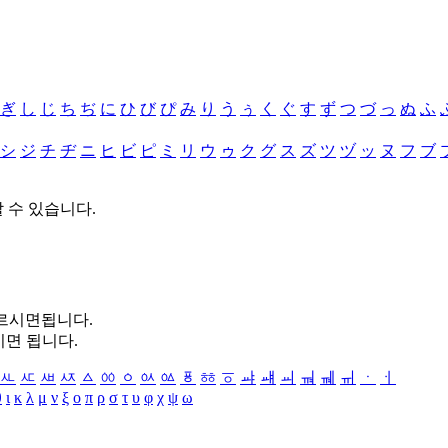
ぎ
し
じ
ち
ぢ
に
ひ
び
ぴ
み
り
う
ぅ
く
ぐ
す
ず
つ
づ
っ
ぬ
ふ
シ
ジ
チ
ヂ
ニ
ヒ
ビ
ピ
ミ
リ
ウ
ゥ
ク
グ
ス
ズ
ツ
ヅ
ッ
ヌ
フ
ブ
할 수 있습니다.
누르시면됩니다.
시면 됩니다.
ㅻ
ㅼ
ㅽ
ㅾ
ㅿ
ㆀ
ㆁ
ㆂ
ㆃ
ㆄ
ㆅ
ㆆ
ㆇ
ㆈ
ㆉ
ㆊ
ㆋ
ㆌ
ㆍ
ㆎ
θ
ι
κ
λ
μ
ν
ξ
ο
π
ρ
σ
τ
υ
φ
χ
ψ
ω