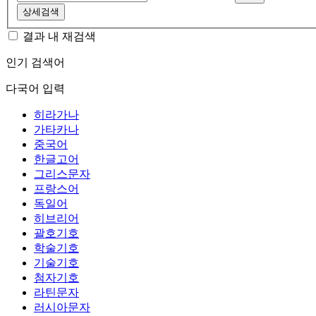
상세검색
결과 내 재검색
인기 검색어
다국어 입력
히라가나
가타카나
중국어
한글고어
그리스문자
프랑스어
독일어
히브리어
괄호기호
학술기호
기술기호
첨자기호
라틴문자
러시아문자