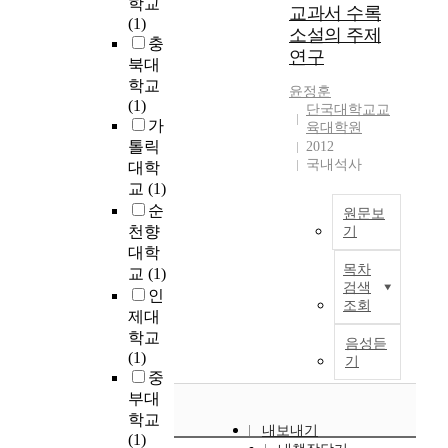
학교
)
개
상
하
항
하
교과서 수록
기
.
t
(1)
을
정
상
는
은
고
능
2
소설의 주제
e
충
파
초
력
데
매
적
함
0
연구
r
악
등
북대
발
목
체
절
을
0
a
하
학
학교
달
적
언
한
고
9
윤정훈
c
고
교
(1)
,
이
어
도
단국대학교교
려
개
y
유
3
가
독
있
교
육대학원
구
할
정
)
목
,
서
다
톨릭
2012
육
를
때
교
은
화
4
국내석사
능
.
대학
의
개
,
육
언
하
학
력
교
필
교
(1)
발
어
과
어
는
년
발
과
요
하
순
휘
정
원문보
를
데
국
달
서
성
는
천향
적
에
기
비
목
어
,
는
인
전
특
서
대학
롯
A
적
교
현
학
식
문
목차
성
는
교
(1)
한
c
이
과
대
습
,
검색
적
에
국
인
이
c
있
서
인
자
조회
매
역
대
어
제대
미
o
다
를
의
가
체
량
한
교
학교
지
r
.
교
음성듣
삶
문
언
인
분
과
(1)
,
d
기
학
사
의
법
어
출
석
서
중
영
i
습
들
역
이
교
제
은
가
상
n
부대
자
이
량
라
육
자
국
통
등
g
학교
가
어
으
는
실
개
내보내기
어
합
의
t
(1)
오
떻
로
학
태