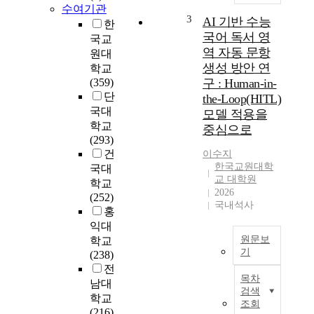
언
라
수여기관
어
3
발
AI 기반 수능
한
교
행
국어 독서 영
국교
육
된
역 자동 문항
원대
에
중
생성 방안 연
학교
대
‧
(359)
구 : Human-in-
한
고
단
the-Loop(HITL)
국
등
국대
모델 적용을
어
학
학교
중심으로
교
교
(293)
사
국
건
이수지
의
어
한국교원대학
국대
인
교
교 대학원
학교
식
과
2026
(252)
과
서
국내석사
홍
교
에
익대
육
수
원문보
학교
실
록
기
(238)
태
된
전
를
본
설
목차
분
남대
연
명
검색
석
학교
구
문
조회
하
(216)
는
과