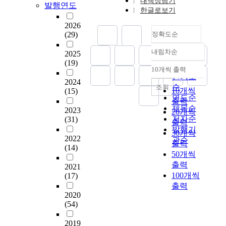
인
내책장담기
교
형
다
o
발행연도
개
게
서
습
,
한글로보기
의
육
교
양
t
념
이
국
내
교
평
의
과
한
h
2026
을
해
어
용
육
가
질
서
(29)
정확도순
양
e
가
하
능
과
과
문
적
로
식
g
지
고
력
만
정
식
내림차순
수
편
2025
정확도
이
r
고
활
향
나
및
성
준
찬
(19)
결
a
순
있
용
상
는
10개씩 출력
교
(
을
되
내림차순
합
d
인기도
다
하
등
통
과
a
2024
진
어
된
e
순
조회
면
는
학
로
10개씩
서
(15)
s
단
교
텍
a
연도순
학
지
습
이
인
출력
s
하
과
스
p
제목순
습
알
자
자
2023
식
20개씩
e
고
서
트
p
저자순
오
아
(31)
요
학
,
s
출력
개
차
에
l
류
보
발행기
인
습
교
s
30개씩
선
원
서
i
2022
및
고
관순
을
의
사
m
방
의
출력
의
c
(14)
부
자
고
매
교
e
향
통
50개씩
미
a
진
하
려
개
육
n
을
합
출력
를
t
2021
으
였
하
체
실
t
제
이
100개씩
(17)
구
i
로
다
여
이
태
l
시
개
출력
성
o
이
.
교
다
및
i
하
발
2020
하
n
어
교
육
.
연
t
는
단
(54)
고
o
질
사
내
따
수
e
데
계
의
f
수
2
용
라
참
r
2019
필
에