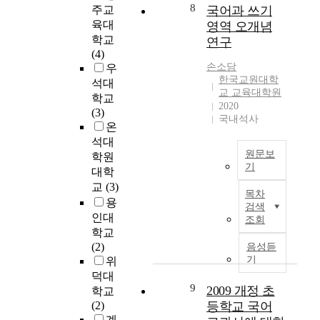
정
국
대
을
된
등
8
주교
국어과 쓰기
서
체
어
상
충
텍
학
복
육대
영역 오개념
성
교
으
족
스
교
합
학교
연구
에
과
로
해
트
국
양
(4)
서
서
설
야
는
어
식
손소담
우
부
①
문
한
학
교
한국교원대학
문
석대
터
,
지
다
습
과
교 교육대학원
식
학교
교
②
를
.
자
서
2020
성
(3)
과
가
응
그
국내석사
의
에
교
온
통
통
답
러
발
나
육
석대
합
합
받
나
달
타
내
원문보
학원
을
적
아
전
단
나
용
기
대학
위
문
매
통
계
는
을
이
교
(3)
한
법
체
적
및
통
목차
체
연
특
교
용
언
인
인
합
검색
계
구
성
육
어
인대
인
지
의
조회
화
는
을
을
교
학교
력
적
양
하
학
내
잘
육
(2)
기
음성듣
특
상
는
습
재
실
에
기
위
반
성
을
데
자
하
현
대
개
덕대
에
살
목
의
고
하
9
한
2009 개정 초
발
학교
부
펴
적
국
있
고
국
방
(2)
등학교 국어
합
봄
이
어
다
있
어
식
계
해
으