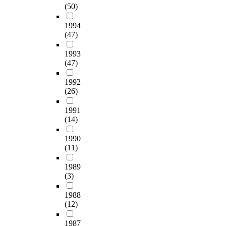
어
과
삶
은
현
현
어
의
(50)
소
o
지
같
속
적
하
상
휘
목
로
a
면
다
에
절
고
과
1994
를
표
다
n
반
.
통
한
자
(47)
낮
양
및
루
a
복
첫
합
수
할
은
적
학
는
u
적
째
되
준
1993
때
품
으
습
경
t
인
,
(47)
어
에
창
질
로
활
향
h
학
교
존
서
의
의
측
동
이
o
1992
습
사
재
의
적
오
정
에
있
r
(26)
및
들
하
‘
표
답
하
서
으
i
기
은
며
분
현
지
는
구
므
z
1991
능
국
언
절
,
(
지
현
(14)
로
e
연
어
어
-
문
D
표
되
,
d
습
교
는
통
학
i
로
는
1990
복
t
에
과
근
합
,
s
서
통
(11)
합
e
도
서
본
의
비
t
,
합
양
x
불
를
적
균
판
r
1989
어
요
식
t
구
모
으
형
적
(3)
a
휘
소
텍
b
하
범
로
’
이
c
다
와
스
o
고
이
상
을
1988
해
t
양
유
트
o
명
되
(12)
황
의
,
o
도
형
의
k
시
는
과
미
국
r
,
의
구
.
1987
적
자
관
한
어