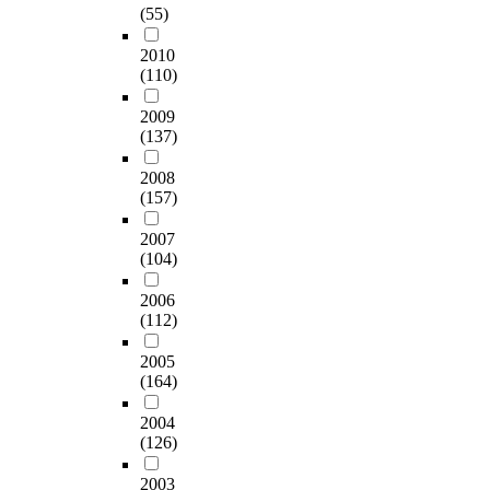
그
로
로
다
을
.
(55)
한
9
하
하
래
실
구
.
파
따
이
t
지
였
서
현
성
생
악
라
2010
해
h
않
다
교
되
했
성
하
서
(110)
및
g
거
.
과
었
다
형
는
새
표
r
나
2
를
는
.
A
2009
데
롭
현
a
교
0
통
지
이
(137)
I
핵
게
능
d
정
0
합
확
러
는
심
시
력
e
할
9
하
인
2008
한
이
지
도
을
s
수
개
(157)
여
하
연
러
표
되
요
’
있
정
가
고
구
한
인
는
구
t
2007
도
초
르
,
를
문
R
‘
한
e
(104)
록
등
치
통
통
제
e
통
다
x
지
학
면
합
해
를
a
합
.
t
2006
식
교
더
형
발
해
d
적
(112)
그
b
의
국
욱
교
견
결
(
국
러
o
교
어
효
과
한
할
2
어
2005
나
o
수
교
과
서
사
잠
0
교
(164)
기
k
학
과
적
와
실
재
0
과
존
c
적
서
으
독
은
력
2004
0
서
국
h
변
에
로
립
다
(126)
을
)
’
어
a
환
대
초
형
음
지
의
의
과
n
을
한
등
교
2003
과
니
어
면