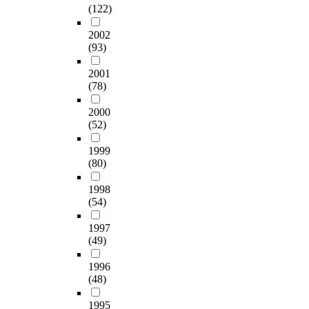
교
g
해
교
(122)
국
과
같
고
휘
모
육
e
야
사
어
서
다
있
풍
를
과
d
2002
한
인
교
로
.
으
요
제
정
a
(93)
다
식
육
분
첫
나
도
대
에
n
.
과
을
류
째
,
를
로
서
a
2001
또
활
할
하
,
환
분
살
(78)
는
t
한
용
수
였
국
각
석
펴
복
i
오
을
있
다
어
(
의
보
2000
합
o
개
나
다
.
교
H
도
기
(52)
양
n
념
누
.
문
사
a
구
위
식
a
을
어
특
법
들
l
1999
로
해
문
l
고
살
히
교
은
(80)
l
삼
일
식
t
려
펴
,
육
국
u
았
차
성
e
한
보
언
에
1998
어
c
다
적
을
x
교
았
(54)
어
서
과
i
.
으
매
t
수
는
기
‘
교
n
로
체
b
1997
․
데
능
통
육
a
어
는
교
o
(49)
학
결
은
합
의
t
휘
교
육
o
습
론
학
’
목
i
풍
과
의
k
1996
이
은
습
의
표
o
요
서
(48)
하
i
이
다
자
개
를
n
도
단
위
n
루
음
의
념
구
)
는
원
1995
요
t