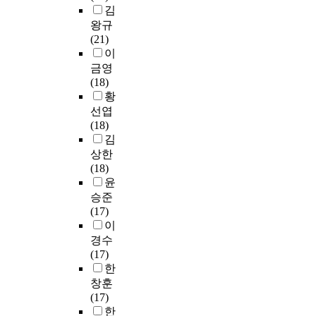
론
자
의
구
만
선
사
과
김
‘
s
적
료
흥
조
화
행
등
개
왕규
쓰
a
틀
를
미
화
/
연
과
념
(21)
기
n
을
보
를
를
애
구
같
,
이
’
d
쓰
충
복
가
니
들
이
성
금영
영
d
기
해
돋
져
메
은
정
격
(18)
역
i
오
서
우
올
이
A
보
을
황
의
r
개
이
며
것
션
I
전
살
선엽
교
e
념
용
,
이
순
의
달
펴
(18)
육
c
과
한
학
며
으
문
의
보
김
내
t
오
다
생
,
로
항
기
았
용
i
상한
개
는
들
통
반
생
능
다
을
o
(18)
념
응
의
합
응
성
을
.
정
n
윤
진
답
생
적
했
가
하
그
교
o
승준
단
이
활
문
다
능
는
리
화
f
(17)
방
많
과
법
.
성
내
고
하
d
이
법
았
학
교
둘
을
용
통
고
e
경수
으
고
습
육
째
확
어
합
자
v
(17)
로
,
을
을
,
인
비
적
한
e
한
나
여
연
토
최
하
율
국
다
l
창훈
누
전
관
대
근
고
을
어
.
o
(17)
어
히
시
로
3
H
측
교
본
p
한
정
학
킨
문
년