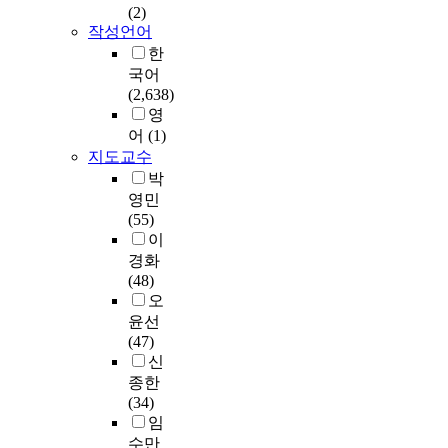
감
다
요
합
비
는
(2)
식
d
고
서
축
.
한
하
율
통
작성언어
문
e
실
재
시
이
매
는
을
합
한
식
d
증
구
켜
에
체
H
측
적
성
i
국어
적
성
학
본
로
u
정
국
교
n
(2,638)
이
정
습
연
인
m
하
어
육
t
영
며
도
의
구
터
a
는
교
내
h
어
(1)
교
에
효
는
넷
n
것
육
용
e
지도교수
수
대
율
통
및
-
으
이
을
9
박
․
하
성
합
S
i
로
교
‘
t
영민
학
여
을
적
N
n
텍
과
이
h
(55)
습
긍
높
문
S
-
스
서
해
g
이
의
정
인
법
를
t
트
에
’
r
주
적
경화
다
교
첫
h
의
서
와
a
체
인
(48)
는
육
손
e
어
제
‘
d
및
인
오
점
이
에
-
휘
대
표
e
환
식
윤선
에
침
꼽
L
다
로
현
o
경
을
(47)
서
체
았
o
양
구
’
f
과
하
신
초
된
으
o
성
현
의
K
밀
고
등
교
종한
며
p
을
되
측
o
접
있
국
실
(34)
,
(
나
었
면
r
한
었
어
수
임
그
H
타
는
에
e
관
다
과
업
수만
다
I
낸
지