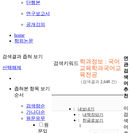
단행본
연구보고서
공개강의
home
학위논문
검색결과 좁혀 보기
연
학과정보 : 국어
검색키워드
관
교육학과국어교
선택해제
검
육전공
색
(검색결과
2,648
건)
어
좁혀본 항목 보기
추
순서
천
검색량순
이
내보내기
가나다순
검
내책장담기
원문유무
색
한글로보기
원
1
어
문있