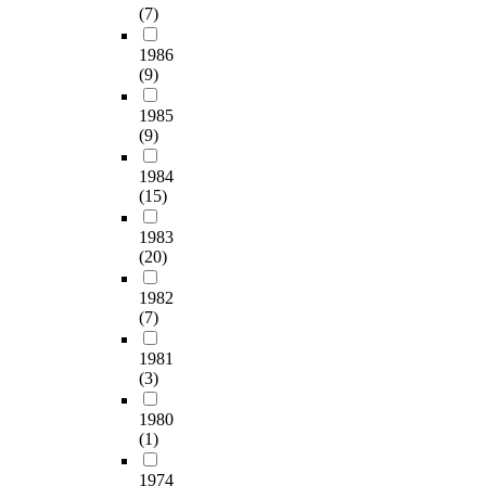
)
어
양
조
T
(7)
으
료
련
다
의
생
휘
상
와
h
로
로
된
.
식
성
밀
을
의
i
1986
발
서
것
따
(
등
도
분
(9)
미
s
견
의
인
라
문
으
,
석
구
m
되
교
데
서
법
로
어
하
1985
성
a
는
과
,
통
)
고
휘
고
(9)
방
n
학
서
상
합
순
부
세
이
식
u
습
권
황
적
으
담
1984
련
차
에
s
자
위
을
문
로
(15)
평
도
적
대
c
의
를
강
법
매
가
,
으
한
r
쓰
인
조
교
1983
체
에
오
로
교
i
기
정
(20)
하
육
언
직
류
는
육
p
오
하
기
은
어
접
의
통
내
t
1982
류
면
위
문
교
적
수
합
용
i
(7)
및
서
해
법
육
용
등
단
을
s
쓰
도
서
을
의
하
이
원
구
f
1981
기
재
는
교
필
기
있
의
(3)
체
o
학
구
아
육
요
어
다
적
화
u
습
성
동
하
성
렵
.
절
1980
할
n
에
할
문
는
을
다
먼
성
(1)
필
d
의
필
학
데
높
.
저
을
요
t
어
요
중
있
게
이
1974
어
검