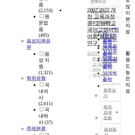
로
정확도순
음
많
2007˜2022 개
(2,153)
내림차순
이
정확도
정 교육과정
원
본
순
문없
중?고등학교
10개씩 출력
내림차순
자
인기도
음
국어교과서의
료
순
조회
(495)
10개씩
어휘 풍요도
연도순
음성지원유
출력
연구
제목순
무
20개씩
저자순
활
음
김지연
출력
발행기
한국교원대학
용
성 지
30개씩
교 대학원
관순
도
원
출력
2026
높
(1,321)
50개씩
국내박사
학위유형
은
출력
자
국
100개씩
원문보
료
내석
출력
기
사
(2,611)
본
목차
국
연
검색
구
내박
조회
는
사
(37)
2
주제분류
음성듣
0
기