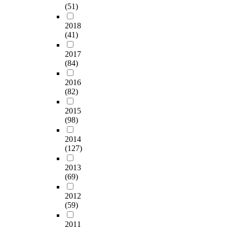
사
2
있
0
을
서
여
(51)
a
수
서
소
0
으
0
설
철
의
c
적
부
통
0
므
명
계
저
2018
사
y
이
터
하
7
로
을
(41)
하
한
,
)
다
적
는
r
교
대
고
분
매
에
.
극
능
e
2017
사
상
실
석
체
전
이
적
력
v
(84)
및
으
행
을
언
적
에
으
으
i
교
로
하
통
어
으
본
로
로
s
2016
재
1
는
해
교
로
연
고
(82)
,
i
집
7
데
교
육
의
구
려
학
o
필
개
중
육
시
존
에
될
2015
습
n
자
의
점
과
애
한
서
수
(98)
자
c
는
문
을
정
로
다
는
있
에
u
학
항
두
의
사
는
2014
텍
는
게
r
습
으
고
논
항
(127)
구
스
여
복
r
자
로
있
의
등
조
트
건
합
i
가
설
기
가
2013
다
적
의
이
적
c
오
문
(69)
때
어
섯
한
어
형
인
u
개
조
문
떠
가
계
휘
성
양
l
2012
념
사
이
한
지
를
적
되
식
u
(59)
을
를
다
형
범
지
특
었
에
m
생
실
.
태
주
닌
성
다
대
,
2011
성
시