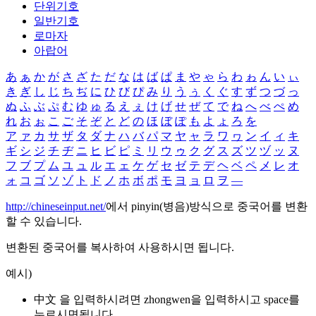
단위기호
일반기호
로마자
아랍어
あ
ぁ
か
が
さ
ざ
た
だ
な
は
ば
ぱ
ま
や
ゃ
ら
わ
ゎ
ん
い
ぃ
き
ぎ
し
じ
ち
ぢ
に
ひ
び
ぴ
み
り
う
ぅ
く
ぐ
す
ず
つ
づ
っ
ぬ
ふ
ぶ
ぷ
む
ゆ
ゅ
る
え
ぇ
け
げ
せ
ぜ
て
で
ね
へ
べ
ぺ
め
れ
お
ぉ
こ
ご
そ
ぞ
と
ど
の
ほ
ぼ
ぽ
も
よ
ょ
ろ
を
ア
ァ
カ
サ
ザ
タ
ダ
ナ
ハ
バ
パ
マ
ヤ
ャ
ラ
ワ
ヮ
ン
イ
ィ
キ
ギ
シ
ジ
チ
ヂ
ニ
ヒ
ビ
ピ
ミ
リ
ウ
ゥ
ク
グ
ス
ズ
ツ
ヅ
ッ
ヌ
フ
ブ
プ
ム
ユ
ュ
ル
エ
ェ
ケ
ゲ
セ
ゼ
テ
デ
ヘ
ベ
ペ
メ
レ
オ
ォ
コ
ゴ
ソ
ゾ
ト
ド
ノ
ホ
ボ
ポ
モ
ヨ
ョ
ロ
ヲ
―
http://chineseinput.net/
에서 pinyin(병음)방식으로 중국어를 변환
할 수 있습니다.
변환된 중국어를 복사하여 사용하시면 됩니다.
예시)
中文 을 입력하시려면
zhongwen
을 입력하시고 space를
누르시면됩니다.