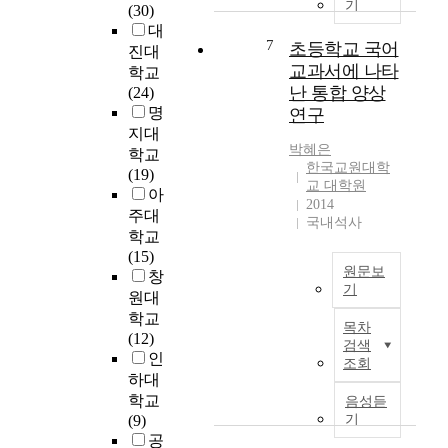
지
기
을
9
(30)
이
하
능
털
마
개
대
다
는
력
시
7
초등학교 국어
련
정
진대
.
수
과
대
교과서에 나타
하
교
이
학교
능
사
의
는
육
난 통합 양상
를
(24)
문
고
변
데
과
위
명
연구
항
력
화
목
정
하
지대
은
신
된
적
을
박혜은
여
신
학교
장
언
한국교원대학
이
바
전
뢰
(19)
을
어
교 대학원
있
탕
국
도
아
이
환
2014
다
으
의
와
주대
끄
경
국내석사
.
로
현
타
는
학교
에
초
제
직
당
핵
(15)
맞
등
작
국
원문보
도
심
창
춰
국
된
기
어
등
기
원대
,
어
1
교
엄
제
이
학교
국
목차
교
4
사
격
이
논
(12)
어
검색
육
종
1
한
므
문
인
교
조회
은
의
6
질
로
에
하대
육
고
중
9
적
,
서
학교
차
음성듣
유
학
명
요
수
는
(9)
기
원
의
교
을
건
록
초
공
에