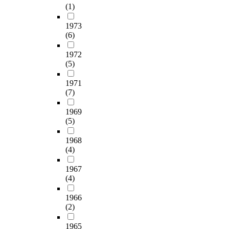
가
h
려
가
심
어
인
(1)
에
휘
토
있
e
움
있
교
서
식
A
다
해
다
p
이
고
과
다
1973
하
I
양
본
.
r
감
,
(6)
통
른
고
의
도
다
본
e
소
하
합
영
있
효
는
.
연
s
1972
할
나
이
역
다
율
하
이
구
e
(5)
수
의
필
의
.
성
나
를
는
n
있
자
요
것
또
과
의
통
이
t
1971
다
료
하
을
성
인
텍
하
(7)
러
c
.
로
다
통
공
간
스
여
한
o
이
보
.
합
적
전
트
국
1969
문
n
처
고
또
적
인
문
에
어
(5)
제
d
럼
있
한
으
매
가
서
과
의
i
오
었
,
로
체
의
1968
중
교
식
t
개
다
통
교
언
(4)
교
복
육
을
i
념
.
합
육
어
육
되
과
바
o
연
또
은
하
1967
교
적
지
정
탕
n
구
한
(4)
학
는
육
판
않
에
으
r
는
,
습
것
을
단
은
서
로
e
1966
예
국
의
을
위
력
단
지
복
c
(2)
방
어
양
뜻
해
을
어
향
합
o
적
교
을
한
필
결
의
하
양
r
1965
이
과