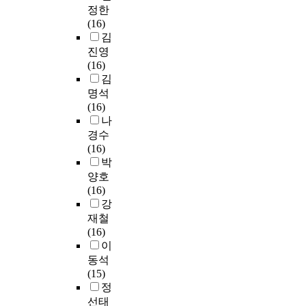
I
정
육
연
m
정한
립
습
다
법
간
T
하
이
구
e
(16)
하
량
.
교
교
L
는
란
는
n
김
고
이
또
육
과
의
것
일
세
t
진영
자
많
한
의
서
필
으
상
가
o
(16)
하
다
이
다
의
요
로
생
지
n
김
였
고
것
양
매
성
서
활
연
K
다
응
명석
은
한
체
을
텍
에
구
o
.
답
(16)
읽
가
언
제
스
서
문
r
하
나
기
능
어
안
트
언
제
e
먼
였
경수
와
성
단
하
의
어
를
a
저
다
(16)
쓰
을
원
는
정
가
설
n
쓰
.
박
기
모
을
데
보
유
정
c
기
둘
기
색
양호
지
그
전
기
하
u
오
째
능
한
(16)
도
쳤
달
적
였
r
개
,
을
다
강
한
다
량
으
다
r
념
2
가
면
재철
교
.
을
로
.
i
의
0
르
문
(16)
사
‘
알
관
첫
c
이
0
치
법
이
는
수
수
련
째
u
해
9
는
교
8
동석
능
있
되
는
l
를
개
데
육
1
(15)
국
다
어
복
u
위
정
유
의
.
정
어
.
사
합
m
하
국
익
새
3
선태
독
마
용