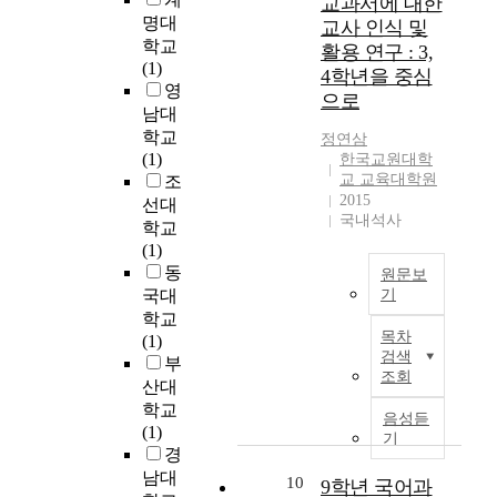
교과서에 대한
있
과
.
는
교
은
야
로
명대
교사 인식 및
다
쓰
왜
지
사
과
한
써
학교
활용 연구 : 3,
.
기
냐
를
의
도
다
통
(1)
복
4학년을 중심
영
하
중
인
한
.
합
영
합
으로
역
면
심
식
시
교
적
남대
양
오
초
으
과
간
과
국
학교
식
정연삼
개
등
로
교
과
서
어
(1)
한국교원대학
문
념
국
교
육
비
속
교
교 교육대학원
조
식
(
어
과
실
용
언
육
2015
선대
성
m
교
서
태
을
국내석사
어
의
학교
(
i
육
의
를
요
가
실
(1)
M
s
은
문
분
구
지
천
동
u
원문보
c
초
법
석
하
식
태
l
국대
기
o
등
영
하
며
전
를
t
학교
n
본
학
역
였
,
달
점
목차
i
(1)
c
연
생
실
다
평
과
검
검색
m
부
e
구
의
현
.
가
사
해
조회
o
산대
p
는
언
양
이
원
고
보
d
학교
t
2
어
상
때
리
음성듣
의
고
a
(1)
i
0
발
을
설
기
를
도
자
l
경
o
0
달
연
문
이
구
한
L
남대
n
9
,
구
10
문
9학년 국어과
해
로
다
i