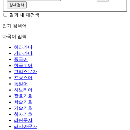
상세검색
결과 내 재검색
인기 검색어
다국어 입력
히라가나
가타카나
중국어
한글고어
그리스문자
프랑스어
독일어
히브리어
괄호기호
학술기호
기술기호
첨자기호
라틴문자
러시아문자