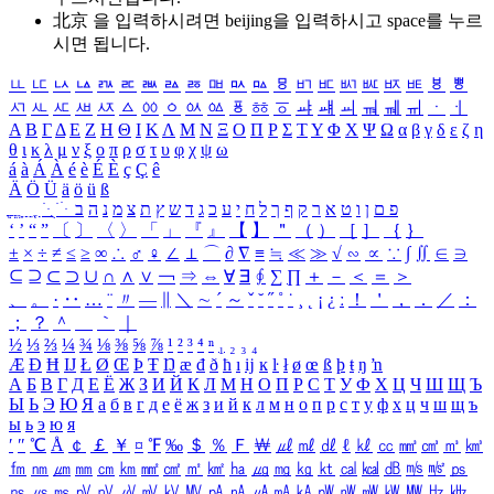
北京 을 입력하시려면
beijing
을 입력하시고 space를 누르
시면 됩니다.
ㅥ
ㅦ
ㅧ
ㅨ
ㅩ
ㅪ
ㅫ
ㅬ
ㅭ
ㅮ
ㅯ
ㅰ
ㅱ
ㅲ
ㅳ
ㅴ
ㅵ
ㅶ
ㅷ
ㅸ
ㅹ
ㅺ
ㅻ
ㅼ
ㅽ
ㅾ
ㅿ
ㆀ
ㆁ
ㆂ
ㆃ
ㆄ
ㆅ
ㆆ
ㆇ
ㆈ
ㆉ
ㆊ
ㆋ
ㆌ
ㆍ
ㆎ
Α
Β
Γ
Δ
Ε
Ζ
Η
Θ
Ι
Κ
Λ
Μ
Ν
Ξ
Ο
Π
Ρ
Σ
Τ
Υ
Φ
Χ
Ψ
Ω
α
β
γ
δ
ε
ζ
η
θ
ι
κ
λ
μ
ν
ξ
ο
π
ρ
σ
τ
υ
φ
χ
ψ
ω
á
à
Á
À
é
è
É
È
ç
Ç
ê
Ä
Ö
Ü
ä
ö
ü
ß
ְ
ֳ
ֲ
ֱ
ָ
ַ
ֵ
ֶ
ִ
ֹ
ּ
ֻ
ׂ
ׁ
ּ
ב
ה
נ
מ
צ
ת
ץ
ש
ד
ג
כ
ע
י
ח
ל
ך
ף
ק
ר
א
ט
ו
ן
ם
פ
‘
’
“
”
〔
〕
〈
〉
「
」
『
』
【
】
＂
（
）
［
］
｛
｝
±
×
÷
≠
≤
≥
∞
∴
♂
♀
∠
⊥
⌒
∂
∇
≡
≒
≪
≫
√
∽
∝
∵
∫
∬
∈
∋
⊆
⊇
⊂
⊃
∪
∩
∧
∨
￢
⇒
⇔
∀
∃
∮
∑
∏
＋
－
＜
＝
＞
、
。
·
‥
…
¨
〃
―
∥
＼
∼
´
～
ˇ
˘
˝
˚
˙
¸
˛
¡
¿
ː
！
＇
，
．
／
：
；
？
＾
＿
｀
｜
½
⅓
⅔
¼
¾
⅛
⅜
⅝
⅞
¹
²
³
⁴
ⁿ
₁
₂
₃
₄
Æ
Ð
Ħ
Ĳ
Ł
Ø
Œ
Þ
Ŧ
Ŋ
æ
đ
ð
ħ
ı
ĳ
ĸ
ŀ
ł
ø
œ
ß
þ
ŧ
ŋ
ŉ
А
Б
В
Г
Д
Е
Ё
Ж
З
И
Й
К
Л
М
Н
О
П
Р
С
Т
У
Ф
Х
Ц
Ч
Ш
Щ
Ъ
Ы
Ь
Э
Ю
Я
а
б
в
г
д
е
ё
ж
з
и
й
к
л
м
н
о
п
р
с
т
у
ф
х
ц
ч
ш
щ
ъ
ы
ь
э
ю
я
′
″
℃
Å
￠
￡
￥
¤
℉
‰
＄
％
Ｆ
￦
㎕
㎖
㎗
ℓ
㎘
㏄
㎣
㎤
㎥
㎦
㎙
㎚
㎛
㎜
㎝
㎞
㎟
㎠
㎡
㎢
㏊
㎍
㎎
㎏
㏏
㎈
㎉
㏈
㎧
㎨
㎰
㎱
㎲
㎳
㎴
㎵
㎶
㎷
㎸
㎹
㎀
㎁
㎂
㎃
㎄
㎺
㎻
㎽
㎾
㎿
㎐
㎑