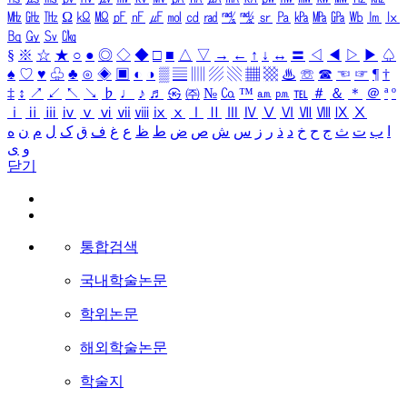
㎒
㎓
㎔
Ω
㏀
㏁
㎊
㎋
㎌
㏖
㏅
㎭
㎮
㎯
㏛
㎩
㎪
㎫
㎬
㏝
㏐
㏓
㏃
㏉
㏜
㏆
§
※
☆
★
○
●
◎
◇
◆
□
■
△
▽
→
←
↑
↓
↔
〓
◁
◀
▷
▶
♤
♠
♡
♥
♧
♣
⊙
◈
▣
◐
◑
▒
▤
▥
▨
▧
▦
▩
♨
☏
☎
☜
☞
¶
†
‡
↕
↗
↙
↖
↘
♭
♩
♪
♬
㉿
㈜
№
㏇
™
㏂
㏘
℡
＃
＆
＊
＠
ª
º
ⅰ
ⅱ
ⅲ
ⅳ
ⅴ
ⅵ
ⅶ
ⅷ
ⅸ
ⅹ
Ⅰ
Ⅱ
Ⅲ
Ⅳ
Ⅴ
Ⅵ
Ⅶ
Ⅷ
Ⅸ
Ⅹ
ا
ب
ت
ث
ج
ح
خ
د
ذ
ر
ز
س
ش
ص
ض
ط
ظ
ع
غ
ف
ق
ک
ل
م
ن
ه
و
ی
닫기
통합검색
국내학술논문
학위논문
해외학술논문
학술지