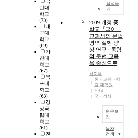
국
초
교
대
상
음성듣
민대
등
육
학
기
을
학교
국
에
수
살
(73)
어
대
5
학
2009 개정 중
피
대
교
한
능
고
학교『국어』
육
구대
학
력
,
교과서의 문법
이
학교
문
시
이
영역 실현 양
통
(69)
적
험
를
상 연구 : 통합
합
가
탐
(
바
적 문법 교육
교
구
천대
이
탕
을 중심으로
육
를
학교
하
으
시
계
(67)
수
로
최지혜
대
속
목
능
국
한국교원대학
에
해
)
포대
어
교 대학원
발
왔
국
학교
교
2014
맞
으
어
(63)
과
국내석사
춰
나
독
경
서
나
,
서
텍
상국
원문보
아
정
영
스
립대
기
갈
작
역
트
학교
교
본
교
문
선
(61)
목차
육
연
수
항
정
전
검색
적
구
학