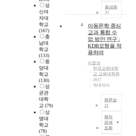
는
성
생
서
음성듣
데
성
신여
사
기
목
형
자대
문
표
A
을
학교
4
아동문학 중심
를
I
대
(167)
교과 통합 수
두
기
상
충
업 방안 연구 :
고
반
으
남대
KDB모형을 적
있
자
로
학교
용하여
다
동
어
(133)
.
문
휘
중
이효성
그
항
풍
앙대
한국교원대학
간
생
요
학교
교 교육대학원
국
성
도
2017
(130)
어
(
를
국내석사
성
교
A
측
균관
육
I
정
대학
원문보
계
G
하
교
(79)
기
는
)
여
상
이
매
을
어
목차
명대
연
체
활
휘
검색
학교
구
언
용
적
조회
(78)
는
어
한
양