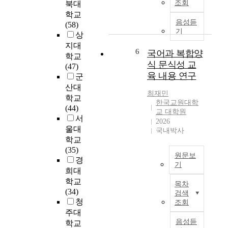
개
의
조회
북대
실
는
습
발
정
학교
천
통
의
방
합
음성듣
(58)
의
합
주
안
기
성
상
한
적
체
을
을
지대
방
문
인
6
탐
국어과 복합양
고
학교
향
법
현
색
찰
식 문식성 교
(47)
으
교
장
한
하
육 내용 연구
군
로
육
교
다
였
산대
아
에
사
.
다
최재민
학교
동
대
들
고
한국교원대학
.
(44)
문
한
에
교 대학원
차
국
서
학
이
2026
대
원
어
울대
국내박사
중
론
한
적
교
학교
심
을
관
사
과
(35)
교
검
심
고
서
원문보
경
과
토
은
력
는
기
희대
통
하
부
측
학
본
학교
합
고
족
정
목차
습
연
(34)
수
,
했
검색
을
자
구
청
업
2
조회
기
목
의
는
주대
방
0
때
표
언
디
음성듣
안
0
학교
문
로
어