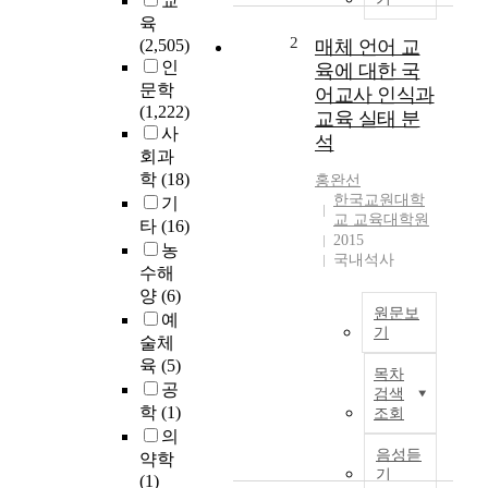
교
0
육
7
2
(2,505)
매체 언어 교
개
인
육에 대한 국
정
문학
어교사 인식과
교
(1,222)
교육 실태 분
육
사
석
과
회과
정
학
(18)
홍완선
부
한국교원대학
기
터
교 교육대학원
타
(16)
2
2015
농
0
국내석사
수해
2
양
(6)
2
원문보
예
개
기
술체
정
이
육
(5)
교
목차
연
육
공
검색
구
과
학
(1)
조회
는
정
의
매
에
음성듣
약학
체
따
기
(1)