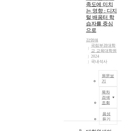
역
조
i
공
족도에 미치
의
을
한
량
화
n
이
성
는 영향 : 디지
선
교
을
하
g
덕
과
정
털 배움터 학
육
강
였
e
희
혁
하
현
습자를 중심
화
다
x
신
였
장
으로
하
.
p
이
다
에
고
특
e
결
.
서
강영애
,
히
r
학
합
학
국립부경대학
발
학
학
i
생
된
교 교육대학원
교
생
생
교
e
들
2024
경
컨
하
의
컨
n
국내석사
이
제
설
는
적
설
c
공
활
팅
문
응
턴
e
교
동
의
제
원문보
을
트
s
육
으
현
를
기
효
의
o
기
로
황
해
과
T
교
f
관
서
및
목차
결
적
h
육
C
인
국
검색
문
하
으
e
적
r
초
조회
가
제
며
로
p
의
o
등
경
분
,
지
u
사
w
음성
학
제
석
상
원
r
소
n
듣기
교
발
은
호
하
p
통
P
의
전
두
작
기
o
역
9
r