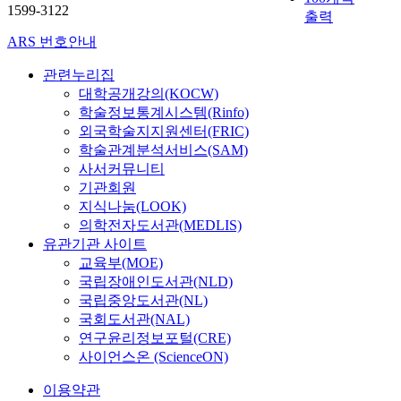
문
육
한
모
1599-3122
f
는
h
위
출력
되
안
제
청
교
형
a
문
e
해
었
녕
를
과
육
ARS 번호안내
을
c
제
D
전
으
감
해
Q
현
개
t
를
i
국
며
과
결
관련누리집
교
장
발
i
해
a
대
,
교
하
육
대학공개강의(KOCW)
으
하
o
결
r
학
교
육
기
지
학술정보통계시스템(Rinfo)
로
였
n
하
y
원
사
만
위
원
점
외국학술지지원센터(FRIC)
다
a
는
o
재
가
족
해
청
차
학술관계분석서비스(SAM)
.
n
컨
f
학
혼
도
전
의
확
사서커뮤니티
우
d
설
C
생
자
에
문
학
대
기관회원
선
t
턴
r
을
해
미
적
교
되
,
지식나눔(LOOK)
o
트
o
대
결
치
인
컨
고
본
의학전자도서관(MEDLIS)
v
와
w
상
할
는
컨
설
있
연
e
유관기관 사이트
컨
n
으
수
영
설
팅
다
구
r
교육부(MOE)
설
P
로
있
향
팅
관
(
는
i
티
국립장애인도서관(NLD)
r
설
는
을
서
련
리
문
f
간
국립중앙도서관(NL)
i
문
범
분
비
공
상
헌
y
상
n
국회도서관(NAL)
조
위
석
스
문
섭
연
t
호
c
사
연구윤리정보포털(CRE)
를
하
의
,
,
구
h
조
e
를
사이언스온 (ScienceON)
넘
여
필
주
2
를
e
력
S
실
어
평
요
요
0
통
m
활
이용약관
o
시
섰
생
성
업
2