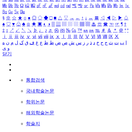
㎒
㎓
㎔
Ω
㏀
㏁
㎊
㎋
㎌
㏖
㏅
㎭
㎮
㎯
㏛
㎩
㎪
㎫
㎬
㏝
㏐
㏓
㏃
㏉
㏜
㏆
§
※
☆
★
○
●
◎
◇
◆
□
■
△
▽
→
←
↑
↓
↔
〓
◁
◀
▷
▶
♤
♠
♡
♥
♧
♣
⊙
◈
▣
◐
◑
▒
▤
▥
▨
▧
▦
▩
♨
☏
☎
☜
☞
¶
†
‡
↕
↗
↙
↖
↘
♭
♩
♪
♬
㉿
㈜
№
㏇
™
㏂
㏘
℡
＃
＆
＊
＠
ª
º
ⅰ
ⅱ
ⅲ
ⅳ
ⅴ
ⅵ
ⅶ
ⅷ
ⅸ
ⅹ
Ⅰ
Ⅱ
Ⅲ
Ⅳ
Ⅴ
Ⅵ
Ⅶ
Ⅷ
Ⅸ
Ⅹ
ا
ب
ت
ث
ج
ح
خ
د
ذ
ر
ز
س
ش
ص
ض
ط
ظ
ع
غ
ف
ق
ک
ل
م
ن
ه
و
ی
닫기
통합검색
국내학술논문
학위논문
해외학술논문
학술지