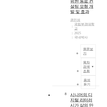
기
위한 동료 컨
도
(
학
a
팀
현
교
설팅 모형 개
김
교
i
운
교
육
인
발 및 효과
컨
m
영
육
청
숙
설
e
모
컨
산
권민성
,
팅
d
형
설
국립부경대학
하
양
을
t
개
교
팅
Q
지
정
o
2025
발
학
교
희
의
a
국내박사
과
육
,
하
n
김
지
2
고
a
지
태
원
0
원문보
,
l
도
린
청
기
2
학
y
교
에
3
본
교
z
수
목차
서
)
연
컨
e
신
검색
이
.
구
설
t
조회
기
대
루
교
는
턴
h
현
학
어
육
학
트
e
음성
교
생
진
컨
교
의
듣기
l
육
의
학
설
상
역
e
컨
창
교
팅
담
8
량
시니어의 디
a
설
업
컨
은
자
을
r
지털 리터러
팅
은
설
다
의
구
n
시가 삶의 만
전
창
팅
양