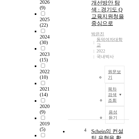
이
2026
개선방안 탐
교
(9)
다
색 : 경기도 Q
육
.
교육지원청을
환
2025
그
중심으로
경
(22)
리
또
고
박은진
한
2024
학
동덕여자대학
(30)
빠
교
교
르
2022
컨
2023
게
국내박사
설
(15)
변
턴
화
트
2022
원문보
하
의
(10)
기
고
의
본
있
사
2021
목차
연
다
(14)
소
검색
구
.
조회
통
의
이
2020
역
목
러
(9)
음성
량
적
한
듣기
은
은
변
2019
컨
경
(5)
화
4
Schein의 컨설
설
기
에
팅 유형을 활
팅