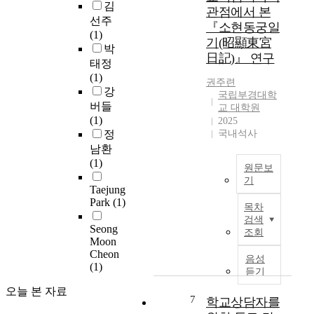
본
생
김
대
.
.
관점에서 본
연
태
선주
학
연
이
『소현동궁일
구
행
(1)
생
구
러
기(昭顯東宮
는
동
박
창
대
한
日記)』 연구
S
컨
업
태정
상
변
c
설
컨
(1)
은
화
권주련
h
팅
설
강
2
는
국립부경대학
e
을
팅
버들
0
컨
교 대학원
i
적
모
(1)
1
2025
설
n
용
형
정
국내석사
6
팅
의
한
설
년
남환
에
과
초
계
부
(1)
대
원문보
정
등
연
터
한
기
컨
학
구
Taejung
2
수
설
T
교
Park
(1)
0
요
목차
팅
h
부
2
로
검색
모
i
Seong
적
0
조회
이
델
s
Moon
응
지
년
어
을
Cheon
s
도
음성
까
지
(1)
기
t
문
듣기
교
지
고
반
u
제
수
경
있
오늘 본 자료
으
d
7
해
학교상담자를
신
기
다
로
y
결