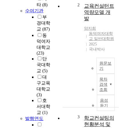
공
타
(8)
2
교육컨설턴트
적
수여기관
역량모델 개
으
부
발
로
경대학
수
양지희
교
(87)
행
동덕여자대학
동
하
교 일반대학원
덕여자
는
2025
대학교
국내박사
데
(23)
학
단
교
원문보
국대학
컨
기
교
(5)
설
급
대
턴
목차
격
구교육
트
검색
한
대학교
의
조회
사
(3)
역
회
호
음성
량
변
듣기
서대학
은
화
교
(1)
결
와
3
학교컨설팅의
정
발행연도
함
현황분석 및
적
께