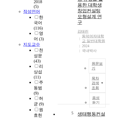
2018
도
따
용한 대학생
의
(5)
교
라
원
창업컨설팅
작성언어
육
조
리
모형설계 연
한
청
직
에
구
국어
의
의
서
(116)
고
요
나
김태린
영
등
구
수
동덕여자대학
어
(3)
학
는
교 일반대학원
행
교
지도교수
점
2024
과
에
차
천
국내박사
정
서
다
성문
에
진
양
(43)
서
원문보
행
화
리
매
기
된
되
상섭
우
&
학
고
(11)
중
목차
l
교
있
주
검색
요
t
컨
으
동범
조회
하
;
설
며
(9)
기
국
팅
,
음성
허
때
문
의
조
듣기
균
(9)
문
초
현
직
원
에
록
황
5
내
생태행동컨설
효헌
공
&
을