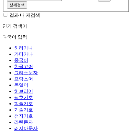
상세검색
결과 내 재검색
인기 검색어
다국어 입력
히라가나
가타카나
중국어
한글고어
그리스문자
프랑스어
독일어
히브리어
괄호기호
학술기호
기술기호
첨자기호
라틴문자
러시아문자