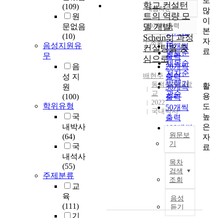
로
학교 컨설턴
(109)
내림차순
많
정확도
트의 역량 모
원
이
순
델 개발:
10개씩 출력
문없음
내림차순
본
인기도
(10)
Schein의 과정
자
순
조회
음성지원유
10개씩
컨설팅을 중
료
연도순
무
출력
심으로
제목순
음
20개씩
저자순
배현주
성 지
출력
발행기
동덕여자대학
활
원
30개씩
교
관순
용
(100)
출력
2022
학위유형
도
50개씩
국내박사
높
국
출력
은
내박사
100개씩
원문보
(64)
자
출력
기
국
료
내석사
학
목차
(55)
교
검색
주제분류
컨
조회
설
교
팅
육
음성
을
(111)
듣기
성
기