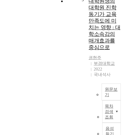
대학원생의
생
과
가
용
위
s
량
i
대학원 진학
활
산
지
과
한
e
을
n
에
동기가 교육
업
형
협
동
o
규
c
잘
혁
만족도에 미
태
력
료
f
명
e
적
신
로
치는 영향 : 대
을
컨
t
하
S
응
에
진
통
학소속감의
설
h
여
o
하
서
행
한
매개효과를
팅
i
학
h
는
중
되
교
모
중심으로
s
교
y
것
요
었
육
형
s
컨
e
은
한
다
의
권현주
을
t
설
o
중
역
.
질
부경대학교
개
u
턴
n
요
할
하
적
2022
발
d
트
o
한
을
나
국내석사
향
하
y
의
f
발
담
는
상
고
i
의
t
달
당
주
을
그
s
원문보
사
h
과
하
요
도
효
기
t
소
e
업
고
컨
모
과
o
통
J
본
중
있
설
하
목차
를
a
역
o
연
하
다
팅
는
검색
검
n
량
s
구
나
.
모
조회
데
증
a
개
e
의
이
그
델
핵
하
l
발
o
목
다
러
음성
에
심
는
y
에
n
적
.
듣기
나
서