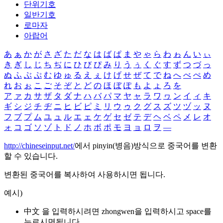
단위기호
일반기호
로마자
아랍어
あ
ぁ
か
が
さ
ざ
た
だ
な
は
ば
ぱ
ま
や
ゃ
ら
わ
ゎ
ん
い
ぃ
き
ぎ
し
じ
ち
ぢ
に
ひ
び
ぴ
み
り
う
ぅ
く
ぐ
す
ず
つ
づ
っ
ぬ
ふ
ぶ
ぷ
む
ゆ
ゅ
る
え
ぇ
け
げ
せ
ぜ
て
で
ね
へ
べ
ぺ
め
れ
お
ぉ
こ
ご
そ
ぞ
と
ど
の
ほ
ぼ
ぽ
も
よ
ょ
ろ
を
ア
ァ
カ
サ
ザ
タ
ダ
ナ
ハ
バ
パ
マ
ヤ
ャ
ラ
ワ
ヮ
ン
イ
ィ
キ
ギ
シ
ジ
チ
ヂ
ニ
ヒ
ビ
ピ
ミ
リ
ウ
ゥ
ク
グ
ス
ズ
ツ
ヅ
ッ
ヌ
フ
ブ
プ
ム
ユ
ュ
ル
エ
ェ
ケ
ゲ
セ
ゼ
テ
デ
ヘ
ベ
ペ
メ
レ
オ
ォ
コ
ゴ
ソ
ゾ
ト
ド
ノ
ホ
ボ
ポ
モ
ヨ
ョ
ロ
ヲ
―
http://chineseinput.net/
에서 pinyin(병음)방식으로 중국어를 변환
할 수 있습니다.
변환된 중국어를 복사하여 사용하시면 됩니다.
예시)
中文 을 입력하시려면
zhongwen
을 입력하시고 space를
누르시면됩니다.