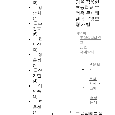
문
팅을 적용한
(8)
통
g
분
제
초등학교 부
강
역
t
석
해
적응 문제해
량
승희
;
,
결
중
(7)
결팀 운영모
문
을
에
조
형 개발
제
위
서
진호
S
를
한
도
이덕희
(6)
c
파
자
동덕여자대학
특
윤
h
악
생
교
히
미선
e
하
적
2019
핵
(5)
i
고
변
국내박사
심
장
n
개
화
적
은정
의
선
가
인
원문보
(5)
컨
방
능
역
기
신
설
안
성
량
기현
<
팅
을
또
목차
으
(4)
국
유
탐
한
검색
로
이
문
형
색
강
조회
강
명숙
초
을
하
조
조
(3)
록
활
는
되
음성
된
조
>
용
것
듣기
고
다
용선
한
이
있
.
(3)
6
다
교육심리학적
다