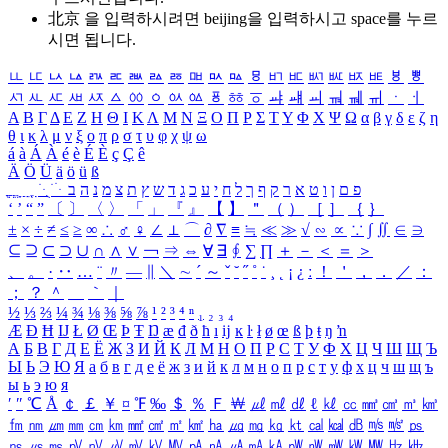
北京 을 입력하시려면
beijing
을 입력하시고 space를 누르
시면 됩니다.
ㅥ
ㅦ
ㅧ
ㅨ
ㅩ
ㅪ
ㅫ
ㅬ
ㅭ
ㅮ
ㅯ
ㅰ
ㅱ
ㅲ
ㅳ
ㅴ
ㅵ
ㅶ
ㅷ
ㅸ
ㅹ
ㅺ
ㅻ
ㅼ
ㅽ
ㅾ
ㅿ
ㆀ
ㆁ
ㆂ
ㆃ
ㆄ
ㆅ
ㆆ
ㆇ
ㆈ
ㆉ
ㆊ
ㆋ
ㆌ
ㆍ
ㆎ
Α
Β
Γ
Δ
Ε
Ζ
Η
Θ
Ι
Κ
Λ
Μ
Ν
Ξ
Ο
Π
Ρ
Σ
Τ
Υ
Φ
Χ
Ψ
Ω
α
β
γ
δ
ε
ζ
η
θ
ι
κ
λ
μ
ν
ξ
ο
π
ρ
σ
τ
υ
φ
χ
ψ
ω
á
à
Á
À
é
è
É
È
ç
Ç
ê
Ä
Ö
Ü
ä
ö
ü
ß
ְ
ֳ
ֲ
ֱ
ָ
ַ
ֵ
ֶ
ִ
ֹ
ּ
ֻ
ׂ
ׁ
ּ
ב
ה
נ
מ
צ
ת
ץ
ש
ד
ג
כ
ע
י
ח
ל
ך
ף
ק
ר
א
ט
ו
ן
ם
פ
‘
’
“
”
〔
〕
〈
〉
「
」
『
』
【
】
＂
（
）
［
］
｛
｝
±
×
÷
≠
≤
≥
∞
∴
♂
♀
∠
⊥
⌒
∂
∇
≡
≒
≪
≫
√
∽
∝
∵
∫
∬
∈
∋
⊆
⊇
⊂
⊃
∪
∩
∧
∨
￢
⇒
⇔
∀
∃
∮
∑
∏
＋
－
＜
＝
＞
、
。
·
‥
…
¨
〃
―
∥
＼
∼
´
～
ˇ
˘
˝
˚
˙
¸
˛
¡
¿
ː
！
＇
，
．
／
：
；
？
＾
＿
｀
｜
½
⅓
⅔
¼
¾
⅛
⅜
⅝
⅞
¹
²
³
⁴
ⁿ
₁
₂
₃
₄
Æ
Ð
Ħ
Ĳ
Ł
Ø
Œ
Þ
Ŧ
Ŋ
æ
đ
ð
ħ
ı
ĳ
ĸ
ŀ
ł
ø
œ
ß
þ
ŧ
ŋ
ŉ
А
Б
В
Г
Д
Е
Ё
Ж
З
И
Й
К
Л
М
Н
О
П
Р
С
Т
У
Ф
Х
Ц
Ч
Ш
Щ
Ъ
Ы
Ь
Э
Ю
Я
а
б
в
г
д
е
ё
ж
з
и
й
к
л
м
н
о
п
р
с
т
у
ф
х
ц
ч
ш
щ
ъ
ы
ь
э
ю
я
′
″
℃
Å
￠
￡
￥
¤
℉
‰
＄
％
Ｆ
￦
㎕
㎖
㎗
ℓ
㎘
㏄
㎣
㎤
㎥
㎦
㎙
㎚
㎛
㎜
㎝
㎞
㎟
㎠
㎡
㎢
㏊
㎍
㎎
㎏
㏏
㎈
㎉
㏈
㎧
㎨
㎰
㎱
㎲
㎳
㎴
㎵
㎶
㎷
㎸
㎹
㎀
㎁
㎂
㎃
㎄
㎺
㎻
㎽
㎾
㎿
㎐
㎑