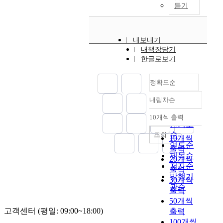
행
S
에
학
인
창
컨
듣기
교
학
e
정
o
서
교
학
업
설
교
교
r
가
h
대
부
습
과
팅
육
상
a
와
y
학
적
자
정
의
에
담
c
내보내기
같
e
소
응
의
에
전
국
자
y
내책장담기
은
o
속
은
평
서
체
한
의
한글로보기
l
컨
n
감
학
생
여
적
되
실
e
설
-
의
생
교
러
현
지
제
v
티
D
매
정확도순
개
육
어
황
않
경
e
요
o
개
인
프
려
을
고
험
l
내림차순
청
n
효
정확도
의
로
움
분
평
과
s
에
g
과
문
그
순
에
석
생
10개씩 출력
의
o
따
내림차순
g
를
제
램
인기도
직
하
교
견
n
라
u
살
가
참
면
순
조회
는
육
10개씩
을
l
학
n
펴
아
여
하
연도순
것
과
반
출력
i
교
g
보
니
동
곤
이
제목순
기
영
20개씩
f
현
-
는
라
기
한
다
저자순
업
한
e
출력
장
I
데
사
에
다
.
교
발행기
실
s
30개씩
에
l
있
회
따
.
경
육
관순
천
a
서
출력
g
다
의
른
이
기
등
중
t
발
50개씩
i
.
문
주
러
도
다
심
i
생
고객센터 (평일: 09:00~18:00)
(
출력
이
제
관
한
교
양
의
s
하
T
를
100개씩
가
적