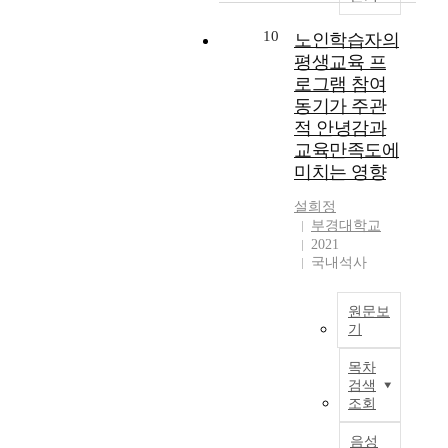
적
것
z
도
D
은
사
대
추
인
을
e
움
y
대
회
10
학
노인학습자의
출
역
목
t
을
n
학
가
생
한
평생교육 프
할
적
h
주
a
원
복
창
컨
을
로그램 참여
으
e
고
s
생
잡
업
설
수
동기가 주관
로
i
자
t
의
해
자
팅
행
하
적 안녕감과
m
하
y
대
지
들
의
한
였
p
교육만족도에
였
,
학
고
은
구
다
다
a
다
미치는 영향
a
원
서
경
성
.
.
c
.
s
진
로
험
요
이
이
설희정
t
d
학
유
부
소
러
를
부경대학교
o
학
o
동
기
족
를
한
2021
위
f
교
c
기
적
과
준
교
국내석사
해
d
컨
u
와
으
자
거
육
긍
i
설
m
교
로
원
로
컨
정
g
팅
e
원문보
육
관
의
설
설
탐
i
은
기
n
만
련
제
정
팅
색
t
교
t
족
을
본
한
하
의
을
a
목차
사
e
도
맺
연
으
고
역
적
검색
l
나
d
의
으
구
로
,
할
조회
용
l
학
i
관
면
는
인
학
은
하
i
교
n
계
서
노
해
교
학
음성
여
t