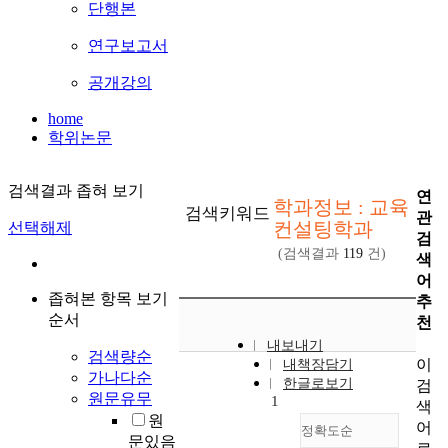
단행본
연구보고서
공개강의
home
학위논문
검색결과 좁혀 보기
연
학과정보 : 교육
검색키워드
관
컨설팅학과
선택해제
검
(검색결과
119
건)
색
어
좁혀본 항목 보기
추
순서
천
내보내기
검색량순
이
내책장담기
가나다순
한글로보기
검
원문유무
1
색
원
어
정확도순
문있음