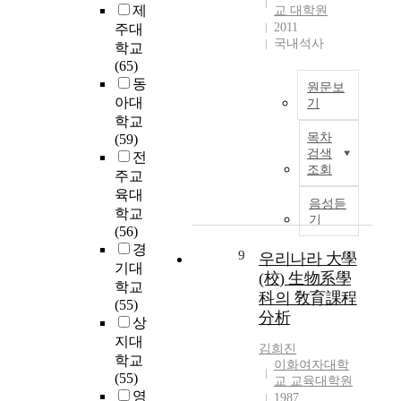
등
의
제
수
교 대학원
나
h
학
교
의
2011
내
주대
어
y
교
사
가
국내석사
용
학교
려
s
5
의
있
에
(65)
움
i
학
과
음
대
동
을
c
원문보
년
학
이
한
겪
아대
기
s
과
교
여
실
기
학교
,
학
이
과
러
제
도
목차
(59)
c
을
연
교
가
적
검색
한
전
h
가
구
육
지
조회
인
다
주교
e
르
의
학
연
교
.
육대
m
치
목
지
구
음성듣
수
이
i
학교
고
적
식
기
에
경
러
s
(56)
있
은
수
서
험
한
t
경
는
지
9
준
우리나라 大學
밝
정
교
r
기대
교
구
을
혀
(校) 生物系學
도
사
y
사
학교
과
알
지
科의 敎育課程
에
의
,
중
(55)
학
아
고
따
分析
생
l
에
상
교
보
있
라
각
i
서
지대
과
고
다
김희진
나
과
f
과
특
학교
교
.
이화여자대학
타
태
e
학
이
(55)
사
교 교육대학원
이
나
도
s
을
적
영
1987
의
와