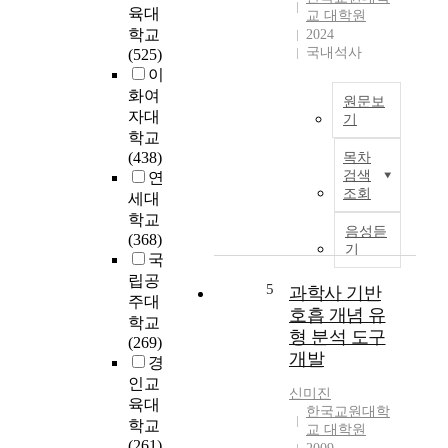
-
특
육대
교 대학원
r
징
학교
2024
e
을
국내석사
(525)
v
과
이
i
학
화여
원문보
s
교
자대
기
e
수
학교
중
d
지
(438)
목차
등
n
향
검색
연
학
a
,
조회
세대
교
t
학
학교
과
i
생
음성듣
(368)
학
o
기
에
국
교
n
대
립공
사
5
a
과학사 기반
한
주대
는
l
지
호흡 개념 유
학교
자
c
식
형 분석 도구
(269)
신
u
과
개발
경
의
r
신
인교
전
r
념
신미진
육대
공
i
,
한국교원대학
학교
뿐
c
교 대학원
수
(261)
아