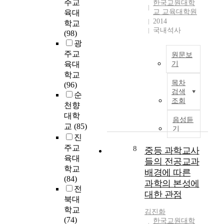
과
주교
i
한국교원대학
가
교
태
학
교 교육대학원
육대
o
있
육
변
등
2014
n
학교
는
과
화
국내석사
을
o
(98)
지
정
와
지
f
광
비
에
에
도
t
주교
교
원문보
반
너
할
h
분
육대
기
영
지
때
e
석
학교
이
될
단
,
b
목차
하
(96)
연
수
원
타
검색
a
는
순
구
있
에
전
조회
s
것
천향
의
도
서
공
i
이
대학
목
록
과
음성듣
과
c
다
교
(85)
적
하
기
학
학
c
.
은
진
는
교
영
o
이
과
주교
것
8
중등 과학교사
사
역
n
연
학
은
육대
의
들의 전공교과
에
c
구
을
과
학교
전
대
배경에 따른
e
를
가
학
(84)
공
한
과학의 본성에
p
위
르
교
전
분
불
t
대한 관점
하
치
육
북대
야
편
o
여
는
에
학교
와
함
김진화
f
초
초
서
(74)
교
이
한국교원대학
p
등