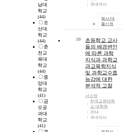
는
는
c
전
인
남대
국내석사
과
더
내
가
i
공
과
학교
학
불
용
르
e
한
학
(44)
교
어
교
복사/대
치
n
담
의
조
과
학
출신청
수
는
c
임
본
선대
교
생
지
학
e
교
성
육
학교
들
식
생
,
사
10
에
초등학교 교사
학
(44)
의
을
에
a
2
대
들의 배경변인
지
춘
개
비
게
n
인
한
식
천교
에 따른 과학
념
교
영
d
과
관
수
유
육대
지식과 과학교
하
향
e
전
점
준
형
학교
과교육학지식
는
을
a
공
을
과
을
(44)
것
및 과학교수효
미
r
하
알
학
파
중
을
칠
능감에 대한
t
지
아
생
악
앙대
목
수
분석적 고찰
h
않
보
의
하
학교
적
있
s
은
고
과
기
(41)
으
다
서소영
c
담
지
학
위
금
로
한국교원대학
.
i
임
구
불
한
교 대학원
하
오공
고
e
교
과
안
정
2014
였
과대
교
n
사
학
도
국내석사
교
다
학
학교
c
2
교
와
한
.
점
(41)
e
인
과
의
개
이
제
계
원문보