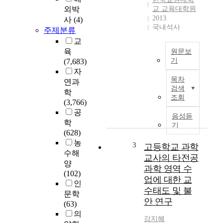
외박
교 교육대학원
2013
사
(4)
국내석사
주제분류
교
육
원문보
기
(7,683)
자
이
목차
연과
연
검색
학
구
조회
(3,766)
의
공
목
음성듣
학
적
기
(628)
은
농
초
3
고등학교 과학
수해
등
교사의 타전공
학
양
과학 영역 수
교
(102)
업에 대한 교
에
인
수태도 및 불
서
문학
안 연구
과
(63)
학
의
강지혜
을