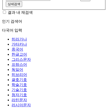
상세검색
결과 내 재검색
인기 검색어
다국어 입력
히라가나
가타카나
중국어
한글고어
그리스문자
프랑스어
독일어
히브리어
괄호기호
학술기호
기술기호
첨자기호
라틴문자
러시아문자