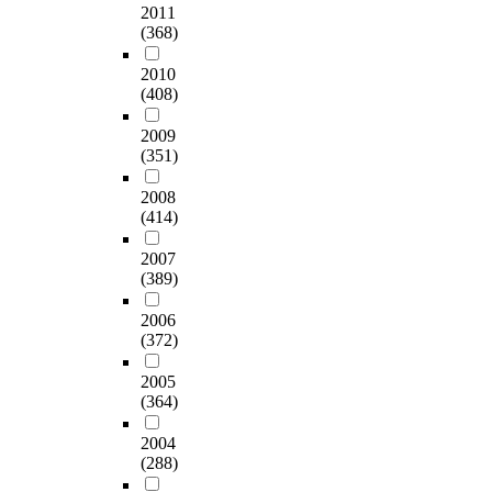
.
하
f
2011
에
인
1
과
,
물
였
(368)
i
는
을
명
는
이
리
다
e
교
알
이
다
분
전
.
2010
l
사
아
었
음
석
공
(408)
본
d
의
보
으
과
기
교
연
o
과
는
며
같
준
2009
사
구
f
학
과
,
다
에
(351)
는
의
s
전
정
검
.
는
열
주
c
공
을
사
첫
2008
다
에
요
i
유
통
도
(414)
째
음
너
결
e
무
해
구
,
과
지
과
n
와
차
로
2007
초
같
와
는
c
상
이
(389)
는
등
은
열
다
e
관
를
C
교
세
에
음
h
2006
없
보
h
사
가
너
과
(372)
a
이
이
o
의
지
지
같
s
모
는
등
과
자
의
다
2005
t
든
배
(
학
료
이
(364)
.
o
교
경
2
교
가
동
첫
b
사
변
0
과
활
2004
개
째
e
가
인
0
교
용
(288)
념
,
c
안
에
6
육
되
을
과