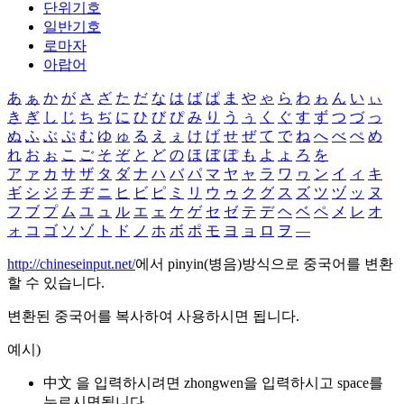
단위기호
일반기호
로마자
아랍어
あ
ぁ
か
が
さ
ざ
た
だ
な
は
ば
ぱ
ま
や
ゃ
ら
わ
ゎ
ん
い
ぃ
き
ぎ
し
じ
ち
ぢ
に
ひ
び
ぴ
み
り
う
ぅ
く
ぐ
す
ず
つ
づ
っ
ぬ
ふ
ぶ
ぷ
む
ゆ
ゅ
る
え
ぇ
け
げ
せ
ぜ
て
で
ね
へ
べ
ぺ
め
れ
お
ぉ
こ
ご
そ
ぞ
と
ど
の
ほ
ぼ
ぽ
も
よ
ょ
ろ
を
ア
ァ
カ
サ
ザ
タ
ダ
ナ
ハ
バ
パ
マ
ヤ
ャ
ラ
ワ
ヮ
ン
イ
ィ
キ
ギ
シ
ジ
チ
ヂ
ニ
ヒ
ビ
ピ
ミ
リ
ウ
ゥ
ク
グ
ス
ズ
ツ
ヅ
ッ
ヌ
フ
ブ
プ
ム
ユ
ュ
ル
エ
ェ
ケ
ゲ
セ
ゼ
テ
デ
ヘ
ベ
ペ
メ
レ
オ
ォ
コ
ゴ
ソ
ゾ
ト
ド
ノ
ホ
ボ
ポ
モ
ヨ
ョ
ロ
ヲ
―
http://chineseinput.net/
에서 pinyin(병음)방식으로 중국어를 변환
할 수 있습니다.
변환된 중국어를 복사하여 사용하시면 됩니다.
예시)
中文 을 입력하시려면
zhongwen
을 입력하시고 space를
누르시면됩니다.