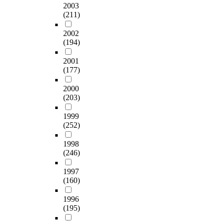
u
내
서
)
학
2003
었
강
학
l
된
동
이
(211)
지
다
조
과
t
탐
질
번
식
.
하
예
i
구
성
역
2002
수
첫
고
비
v
및
조
(194)
한
준
째
,
교
a
탐
건
V
은
,
화
사
t
2001
구
을
O
전
T
학
들
(177)
e
중
충
S
공
a
전
은
d
심
족
E
,
m
공
고
2000
,
지
하
(
학
a
교
(203)
등
a
향
는
V
위
y
사
학
n
으
분
i
,
o
1999
는
교
d
로
할
e
연
와
(252)
분
교
t
학
을
w
수
S
자
과
e
생
규
o
와
1998
a
간
목
a
들
명
n
(246)
관
n
의
이
c
의
하
S
련
m
인
나
h
탐
여
c
1997
이
a
력
대
i
구
초
(160)
i
있
r
변
학
n
가
등
e
는
t
화
의
g
1996
과
교
n
것
i
를
전
(195)
a
학
사
c
으
(
강
공
n
수
들
e