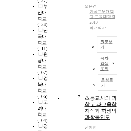
(127)
에
상
"
전
부
오은경
게
황
s
담
한국교원대학
산대
어
을
u
및
교 교육대학원
학교
떤
겪
b
전
2010
(124)
유
는
j
국내석사
공
단
형
다
e
여
으
국대
.
c
부
로
원문보
학교
하
t
에
기
나
(111)
지
i
따
타
원
이
만
s
라
목차
나
광대
연
중
a
교
검색
는
학교
구
학
b
사
조회
지
(107)
는
교
a
의
알
경
중
과
l
음성듣
P
고
학
북대
학
기
a
C
이
교
학교
,
n
K
를
1
(106)
고
7
초등교사의 과
c
에
다
학
고
등
e
학 교과교육학
는
시
년
학
려대
d
어
지식과 학생의
교
물
교
학교
f
떤
과학불안도
과
질
통
(104)
u
차
서
의
합
청
s
이
신혜영
나
상