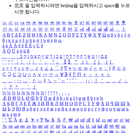
北京 을 입력하시려면
beijing
을 입력하시고 space를 누르
시면 됩니다.
ㅥ
ㅦ
ㅧ
ㅨ
ㅩ
ㅪ
ㅫ
ㅬ
ㅭ
ㅮ
ㅯ
ㅰ
ㅱ
ㅲ
ㅳ
ㅴ
ㅵ
ㅶ
ㅷ
ㅸ
ㅹ
ㅺ
ㅻ
ㅼ
ㅽ
ㅾ
ㅿ
ㆀ
ㆁ
ㆂ
ㆃ
ㆄ
ㆅ
ㆆ
ㆇ
ㆈ
ㆉ
ㆊ
ㆋ
ㆌ
ㆍ
ㆎ
Α
Β
Γ
Δ
Ε
Ζ
Η
Θ
Ι
Κ
Λ
Μ
Ν
Ξ
Ο
Π
Ρ
Σ
Τ
Υ
Φ
Χ
Ψ
Ω
α
β
γ
δ
ε
ζ
η
θ
ι
κ
λ
μ
ν
ξ
ο
π
ρ
σ
τ
υ
φ
χ
ψ
ω
á
à
Á
À
é
è
É
È
ç
Ç
ê
Ä
Ö
Ü
ä
ö
ü
ß
ְ
ֳ
ֲ
ֱ
ָ
ַ
ֵ
ֶ
ִ
ֹ
ּ
ֻ
ׂ
ׁ
ּ
ב
ה
נ
מ
צ
ת
ץ
ש
ד
ג
כ
ע
י
ח
ל
ך
ף
ק
ר
א
ט
ו
ן
ם
פ
‘
’
“
”
〔
〕
〈
〉
「
」
『
』
【
】
＂
（
）
［
］
｛
｝
±
×
÷
≠
≤
≥
∞
∴
♂
♀
∠
⊥
⌒
∂
∇
≡
≒
≪
≫
√
∽
∝
∵
∫
∬
∈
∋
⊆
⊇
⊂
⊃
∪
∩
∧
∨
￢
⇒
⇔
∀
∃
∮
∑
∏
＋
－
＜
＝
＞
、
。
·
‥
…
¨
〃
―
∥
＼
∼
´
～
ˇ
˘
˝
˚
˙
¸
˛
¡
¿
ː
！
＇
，
．
／
：
；
？
＾
＿
｀
｜
½
⅓
⅔
¼
¾
⅛
⅜
⅝
⅞
¹
²
³
⁴
ⁿ
₁
₂
₃
₄
Æ
Ð
Ħ
Ĳ
Ł
Ø
Œ
Þ
Ŧ
Ŋ
æ
đ
ð
ħ
ı
ĳ
ĸ
ŀ
ł
ø
œ
ß
þ
ŧ
ŋ
ŉ
А
Б
В
Г
Д
Е
Ё
Ж
З
И
Й
К
Л
М
Н
О
П
Р
С
Т
У
Ф
Х
Ц
Ч
Ш
Щ
Ъ
Ы
Ь
Э
Ю
Я
а
б
в
г
д
е
ё
ж
з
и
й
к
л
м
н
о
п
р
с
т
у
ф
х
ц
ч
ш
щ
ъ
ы
ь
э
ю
я
′
″
℃
Å
￠
￡
￥
¤
℉
‰
＄
％
Ｆ
￦
㎕
㎖
㎗
ℓ
㎘
㏄
㎣
㎤
㎥
㎦
㎙
㎚
㎛
㎜
㎝
㎞
㎟
㎠
㎡
㎢
㏊
㎍
㎎
㎏
㏏
㎈
㎉
㏈
㎧
㎨
㎰
㎱
㎲
㎳
㎴
㎵
㎶
㎷
㎸
㎹
㎀
㎁
㎂
㎃
㎄
㎺
㎻
㎽
㎾
㎿
㎐
㎑