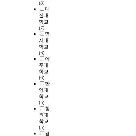
전
학
하
(8)
식
는
i
통
교
공
교
는
대
을
자
t
해
사
과
과
데
진대
표
기
a
자
전
학
교
있
학교
현
전
t
료
문
교
육
다
(7)
할
공
i
를
성
사
학
.
명
수
뿐
o
수
을
들
지
T
있
지대
만
n
집
나
과
식
a
는
학교
아
o
하
타
비
과
m
도
(6)
니
f
였
내
지
학
a
구
아
라
d
다
는
구
생
y
인
다
주대
e
.
지
과
의
o
내
른
학교
p
연
표
학
과
와
용
과
(6)
a
구
로
전
학
S
표
학
한
r
결
서
공
불
a
상
전
양대
t
과
이
과
안
n
을
공
학교
m
과
에
학
도
m
작
영
(5)
e
학
대
교
를
a
성
역
창
n
교
한
사
설
r
하
에
t
원대
수
체
들
문
t
도
대
a
학교
지
계
로
조
i
록
한
l
(5)
향
적
나
사
(
하
소
c
경
에
인
누
하
2