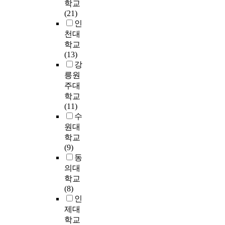
그
,
학교
수
과
직
2
흡
교
러
2
(21)
업
학
중
3
에
사
므
0
인
촬
교
등
명
대
들
로
0
천대
영
육
과
의
한
을
중
9
,
의
학교
학
학
개
표
등
)
전
질
(13)
교
생
념
집
학
.
사
을
강
사
과
유
하
교
T
자
결
릉원
들
과
형
였
학
o
료
정
을
주대
학
을
고
생
o
분
하
전
학교
지
분
,
을
v
석
는
공
(11)
도
석
이
지
e
및
중
교
수
교
하
들
도
r
면
요
과
원대
사
기
을
하
c
담
한
배
학교
2
위
대
기
o
등
요
경
(9)
8
한
상
위
m
의
소
에
동
명
검
으
해
e
질
이
따
으
의대
사
로
서
t
적
며
라
로
학교
도
내
,
h
연
,
지
교
(8)
구
용
과
e
구
이
구
사
인
를
교
학
l
방
는
과
의
개
제대
수
교
i
법
과
학
과
발
학교
지
사
m
을
학