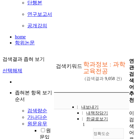
단행본
연구보고서
공개강의
home
학위논문
검색결과 좁혀 보기
연
학과정보 : 과학
검색키워드
관
교육전공
선택해제
검
(검색결과
9,058
건)
색
어
좁혀본 항목 보기
추
순서
천
내보내기
검색량순
이
내책장담기
가나다순
한글로보기
검
원문유무
1
색
원
어
정확도순
문있