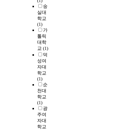
(1)
도
화
에
과
"
심
과
전
숭
록
환
따
학
,
의
학
공
수
실대
원
른
교
h
지
교
,
정
학교
모
내
사
i
향
과
지
,
(1)
형
용
를
g
을
교
구
보
가
의
교
양
h
갖
육
과
완
다
톨릭
수
성
s
고
학
학
하
섯
대학
지
할
c
있
지
전
여
가
교
(1)
식
때
h
었
식
공
사
지
을
덕
부
o
으
및
과
용
모
비
성여
터
o
며
과
생
하
형
교
이
자대
l
과
학
물
였
으
하
러
학교
s
학
교
전
다
로
였
한
(1)
c
비
수
공
.
구
다
측
순
i
전
효
으
설
분
.
면
천대
e
공
능
로
문
하
을
학교
n
담
감
개
결
였
연
강
(1)
c
임
에
별
과
다
구
조
광
e
교
서
비
는
.
결
할
t
주여
사
차
교
S
이
과
필
e
자대
의
이
하
P
다
,
요
a
경
를
학교
여
S
섯
교