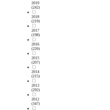
교
t
수
2019
에
사
o
달
경
대
-
있
(242)
대
들
w
중
변
학
검
는
하
의
a
심
인
원
정
2018
호
여
지
r
의
들
석
(219)
을
흡
강
구
d
지
을
사
실
개
조
과
t
향
통
과
2017
시
념
하
학
e
을
제
(198)
정
하
유
는
교
a
갖
한
에
였
형
주
과
c
2016
고
후
재
다
분
요
에
(226)
h
있
적
학
.
석
개
대
i
었
절
중
본
도
념
한
2015
n
다
성
인
연
구
이
(207)
인
g
.
조
현
구
개
서
식
n
반
건
직
를
발
2014
로
을
o
면
을
중
통
틀
(215)
다
설
n
전
충
등
해
를
르
문
-
담
족
과
밝
2013
작
게
을
m
교
하
학
(292)
혀
성
나
통
a
사
는
교
진
하
타
해
j
의
배
사
2012
주
였
났
탐
o
경
경
(347)
1
요
는
다
색
r
우
변
7
결
데