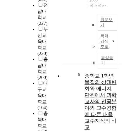
2009
u
업
전
니
국내석사
l
전
라
남대
u
략
타
학교
m
에
원문보
전
(227)
,
대
기
공
부
h
한
과
과
산교
i
지
목차
학
학
육대
g
검색
식
사
소
조회
h
학교
과
에
양
s
(220)
신
나
을
음성듣
c
충
념
타
기
발
h
남대
요
난
휘
o
소
학교
개
6
중학교 1학년
해
o
로
(200)
념
학
물질의 상태변
l
나
대
발
생
화와 에너지
"
누
구교
달
을
s
단원에서 과학
어
육대
과
지
c
살
교사의 전공분
학교
정
도
i
펴
(164)
야와 교수경험
이
해
e
보
충
에 따른 내용
학
야
n
고
북대
교수지식의 비
생
하
c
과
학교
들
교
는
e
학