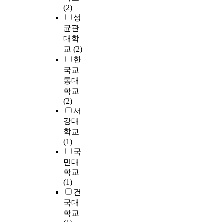
h
에
등
다
검
적
(2)
내
기
e
영
교
시
사
모
성
용
위
p
향
사
지
도
형
을
균관
해
u
을
들
구
구
,
분
대학
관
r
미
의
과
(
연
석
련
교
(2)
p
쳤
전
학
S
소
하
연
한
o
다
문
전
A
모
여
수
국교
s
.
성
공
M
형
과
를
e
통대
과
의
과
S
,
학
제
"
학교
학
요
물
)
가
교
공
f
(2)
을
소
리
는
스
사
하
u
서
전
로
전
초
교
들
는
s
공
연
강대
공
등
환
의
것
i
한
구
학교
,
학
모
전
도
n
교
되
(1)
지
생
형
공
중
g
사
고
국
구
들
,
분
요
s
는
있
과
민대
이
분
야
하
c
안
는
학
학교
이
자
와
지
i
내
과
전
(1)
해
모
교
만
e
된
학
공
건
하
형
수
,
n
탐
지
과
국대
기
,
경
예
c
구
식
화
학교
쉽
산
험
비
e
중
과
학