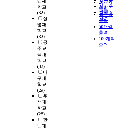
제목순
역
립대
연
20개씩
에
역
,
사
소
영
저자순
시
학교
구
너
출력
을
s
2
간
향
에
발행기
(32)
의
지
30개씩
전
c
인
의
을
소
상
관순
목
단
공
출력
i
을
상
미
재
적
명대
원
교
50개씩
e
연
호
치
한
은
학교
에
사
출력
n
구
작
는
초
학
(32)
대
로
100개씩
c
대
용
지
등
생
공
한
부
e
출력
상
으
를
학
들
주교
교
터
,
자
로
확
교
에
육대
수
배
a
로
이
인
5
게
경
학교
우
n
선
루
하
학
형
험
(32)
지
d
정
어
는
년
성
이
대
못
t
하
지
데
및
되
서
구대
할
e
고
며
있
6
어
로
가
학교
c
사
과
다
학
있
다
능
(29)
h
전
학
.
년
는
른
성
우
n
질
교
이
2
과
중
이
석대
o
문
사
를
8
학
등
커
학교
l
지
의
위
학
사
학
진
(28)
o
작
자
하
급
적
교
다
한
g
성
질
여
,
인
과
.
남대
y
및
은
현
7
호
학