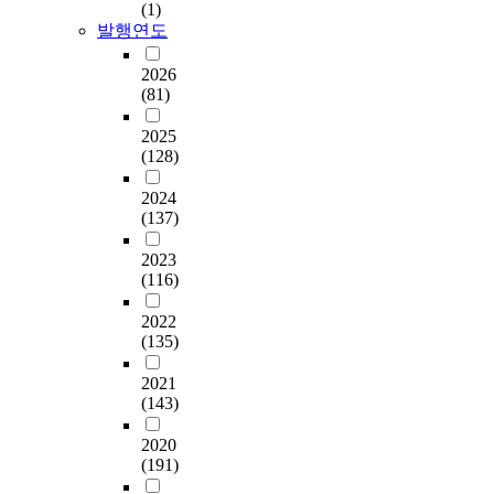
가
c
우
보
(1)
그
S
가
사
있
h
발행연도
에
이
차
1
지
의
다
e
는
는
이
2
모
전
.
r
2026
교
배
를
.
형
공
이
(81)
s
사
경
구
0
의
분
러
'
가
변
체
을
설
야
한
2025
p
주
인
화
사
명
에
(128)
맥
o
도
을
하
용
차
따
락
s
적
찾
였
하
이
2024
라
에
i
으
고
다
여
에
(137)
물
서
t
로
,
.
변
기
질
본
i
학
이
연
량
2023
초
의
연
v
습
러
구
(116)
분
하
상
구
e
내
한
대
석
여
태
에
a
용
배
상
2022
,
다
변
서
t
을
경
(135)
은
상
섯
화
는
t
전
변
한
관
가
와
과
i
2021
달
인
국
관
지
에
학
(143)
t
하
들
교
계
로
너
과
u
는
중
원
분
구
지
예
2020
d
내
다
대
석
분
단
(191)
비
e
용
른
학
,
할
원
교
t
전
배