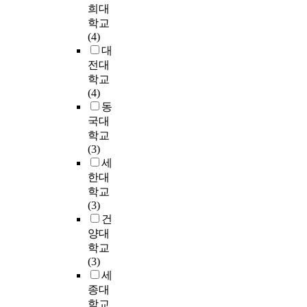
였
양
u
서
연
희대
어
였
0
다
을
r
는
구
학교
과
다
0
.
고
r
담
는
(4)
학
.
7
그
르
i
임
교
대
의
과
)
후
게
c
교
사
본
전대
학
는
연
함
u
사
전
성
학교
교
과
구
양
l
의
문
에
(4)
과
학
대
할
u
경
성
대
동
교
사
상
필
m
우
연
한
국대
육
적
교
요
a
에
구
관
학교
학
인
사
가
n
는
의
점
(3)
지
호
들
있
d
과
기
및
세
식
흡
이
다
e
학
반
교
검
한대
에
작
.
n
전
이
수
사
학교
대
성
과
c
공
된
태
도
(3)
한
한
학
o
유
다
도
구
건
설
내
교
u
무
.
를
와
명
양대
용
사
r
가
이
비
과
으
학교
표
들
a
교
연
교
학
로
(3)
상
을
g
수
구
한
불
생
세
과
지
e
지
는
후
안
기
종대
면
원
t
향
초
,
도
론
학교
담
하