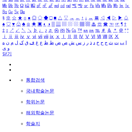
㎒
㎓
㎔
Ω
㏀
㏁
㎊
㎋
㎌
㏖
㏅
㎭
㎮
㎯
㏛
㎩
㎪
㎫
㎬
㏝
㏐
㏓
㏃
㏉
㏜
㏆
§
※
☆
★
○
●
◎
◇
◆
□
■
△
▽
→
←
↑
↓
↔
〓
◁
◀
▷
▶
♤
♠
♡
♥
♧
♣
⊙
◈
▣
◐
◑
▒
▤
▥
▨
▧
▦
▩
♨
☏
☎
☜
☞
¶
†
‡
↕
↗
↙
↖
↘
♭
♩
♪
♬
㉿
㈜
№
㏇
™
㏂
㏘
℡
＃
＆
＊
＠
ª
º
ⅰ
ⅱ
ⅲ
ⅳ
ⅴ
ⅵ
ⅶ
ⅷ
ⅸ
ⅹ
Ⅰ
Ⅱ
Ⅲ
Ⅳ
Ⅴ
Ⅵ
Ⅶ
Ⅷ
Ⅸ
Ⅹ
ا
ب
ت
ث
ج
ح
خ
د
ذ
ر
ز
س
ش
ص
ض
ط
ظ
ع
غ
ف
ق
ک
ل
م
ن
ه
و
ی
닫기
통합검색
국내학술논문
학위논문
해외학술논문
학술지