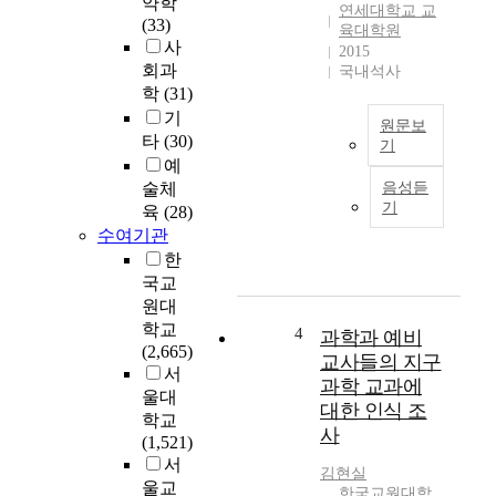
약학
연세대학교 교
가
(33)
육대학원
르
사
2015
치
회과
국내석사
는
학
(31)
교
기
원문보
사
타
(30)
기
의
예
A
전
술체
음성듣
c
담
기
육
(28)
c
및
수여기관
o
과
한
r
학
국교
d
전
원대
i
공
학교
n
여
4
과학과 예비
(2,665)
g
부
교사들의 지구
서
t
에
과학 교과에
o
울대
따
대한 인식 조
2
학교
른
사
0
(1,521)
P
0
서
C
김현실
9
K
울교
한국교원대학