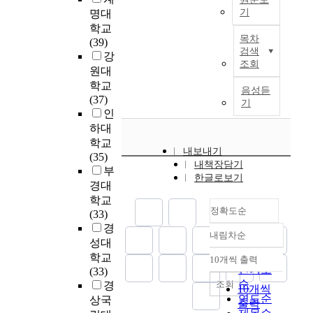
(
,
특
관
발
를
등
기
명대
T
과
이
계
과
위
으
학교
h
학
과
적
를
정
하
목차
로
(39)
e
을
학
인
규
과
검색
여
학
강
m
전
교
과
명
도
조회
전
생
원대
i
공
육
학
하
구
공
들
n
학교
한
은
의
는
음성듣
의
분
의
i
(37)
전
학
본
기
것
개
야
과
s
인
담
생
성
이
발
가
목
t
하대
교
과
에
다
은
서
선
r
사
과
학교
대
.
우
로
내보내기
택
y
2
학
(35)
한
연
선
다
내책장담기
권
o
인
내
부
관
구
시
한글로보기
르
이
f
과
용
경대
점
대
되
고
강
e
전
및
이
학교
상
어
물
화
d
정확도순
공
과
교
(33)
은
야
질
되
u
하
학
수
경
서
할
의
내림차순
면
c
정확도
지
교
태
성대
울
것
상
일
a
않
사
순
도
학교
및
이
10개씩 출력
태
부
내림차순
t
은
라
인기도
에
(33)
광
다
변
과
i
전
는
어
순
조회
경
주
.
10개씩
화
학
o
담
세
떠
연도순
상국
광
이
출력
와
영
n
교
요
한