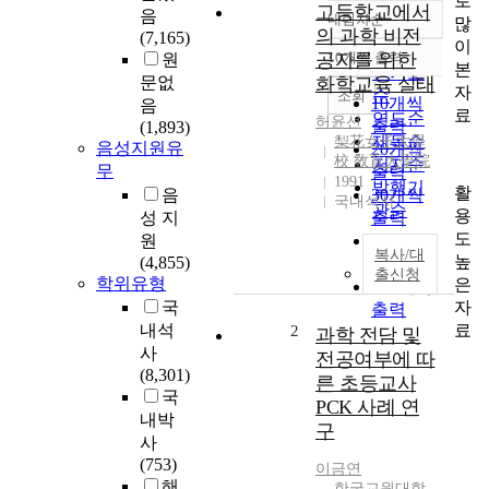
로
고등학교에서
음
내림차순
많
정확도
의 과학 비전
(7,165)
이
순
공자를 위한
10개씩 출력
원
내림차순
본
인기도
문없
화학교육 실태
자
순
조회
10개씩
음
료
연도순
허윤선
출력
(1,893)
제목순
梨花女子大學
음성지원유
20개씩
校 敎育大學院
저자순
무
출력
1991
발행기
활
음
30개씩
국내석사
관순
용
성 지
출력
도
원
50개씩
복사/대
높
(4,855)
출력
출신청
학위유형
은
100개씩
자
국
출력
료
내석
2
과학 전담 및
사
전공여부에 따
(8,301)
른 초등교사
국
PCK 사례 연
내박
구
사
(753)
이금연
해
한국교원대학