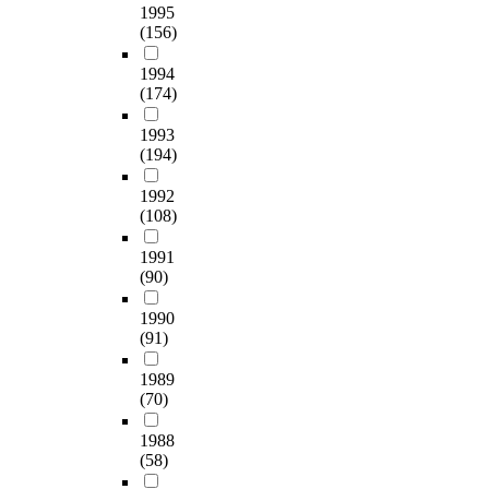
로
2
조
을
1995
x
업
의
a
나
0
하
(156)
선
i
에
과
n
타
0
는
택
e
서
학
d
났
7
1994
등
할
t
중
지
E
다
)
(174)
교
때
y
요
식
d
.
가
사
,
a
하
과
u
전
1993
논
의
흥
b
다
과
c
(194)
공
문
전
미
o
는
학
a
에
에
공
와
u
것
교
t
1992
따
서
분
적
t
을
과
(108)
i
라
기
야
성
n
인
교
o
서
준
와
을
o
1991
식
육
n
는
으
관
중
(90)
n
하
학
Q
과
로
련
시
-
고
지
u
학
삼
이
하
1990
m
있
식
e
이
은
있
(91)
였
a
는
및
s
나
다
는
으
j
것
과
t
이
섯
1989
개
며
o
을
학
i
공
가
(70)
념
,
r
확
교
o
계
지
은
주
f
인
수
n
전
1988
모
중
로
i
할
효
n
(58)
공
형
요
학
e
수
능
a
교
의
하