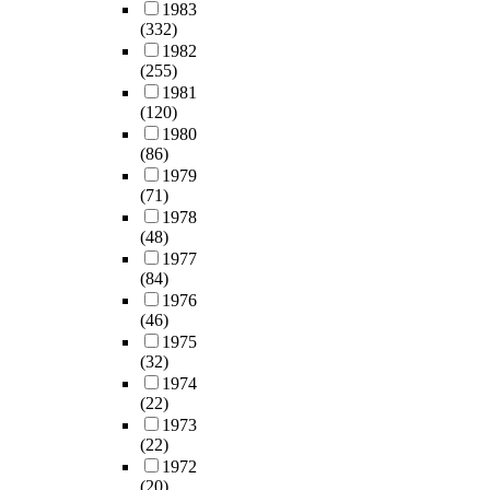
필
론
1983
에
것
으
i
연
요
(332)
적
어
으
로
d
구
성
1982
배
떠
로
나
l
의
(255)
이
경
한
밝
타
y
필
1981
있
으
영
혀
났
,
요
(120)
다
로
향
졌
다
i
성
1980
.
는
을
다
.
t
(86)
이
각
B
미
.
셋
i
1979
제
프
a
치
둘
째
(71)
s
기
로
n
는
째
,
1978
i
되
젝
d
지
,
수
(48)
m
었
트
u
를
조
익
1977
p
다
와
r
알
직
(84)
성
o
.
관
a
아
구
1976
분
s
연
련
(
보
(46)
성
석
s
구
된
1
고
1975
원
결
i
가
9
,
(32)
의
과
b
설
C
8
직
1974
조
를
l
은
S
6
(22)
무
직
보
e
개
R
)
1973
스
기
면
e
별
활
(22)
의
트
반
,
v
성
동
1972
사
레
자
A
e
과
(20)
을
회
스