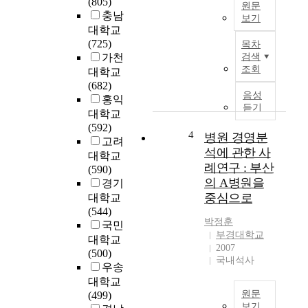
(805)
W
일
원문
충남
a
보기
-
r
대학교
가
본
e
(725)
목차
정
연
)
가천
검색
갈
구
조회
적
대학교
등
는
경
(682)
에
중
음성
영
홍익
어
국
듣기
특
대학교
떤
제
성
(592)
영
조
4
병원 경영분
과
고려
향
업
석에 관한 사
‘
대학교
을
상
례연구 : 부산
저
(590)
미
장
효
의 A병원을
경기
치
기
율
중심으로
대학교
는
업
’
(544)
지
을
민
박정훈
국민
,
대
부경대학교
자
대학교
그
상
2007
역
(500)
리
으
국내석사
사
우송
고
로
의
가
대학교
E
경
원문
족
(499)
S
영
보기
친