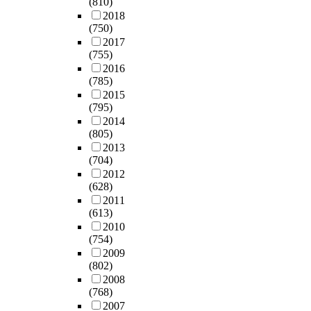
(810)
e
과
리
가
조
분
고
2018
n
가
고
지
되
산
있
(750)
g
치
조
고
고
분
다
2017
r
지
직
있
있
석
(755)
.
o
표
문
어
다
,
2016
둘
w
를
화
,
.
(785)
조
째
i
추
가
두
본
2015
절
,
n
가
국
연
(795)
회
안
g
하
어
가
구
2014
귀
전
e
였
떤
간
(805)
는
분
성
v
다
조
문
2013
항
석
분
e
.
절
(704)
화
공
등
석
r
현
역
2012
적
사
을
결
y
금
(628)
할
·
객
사
과
d
흐
2011
을
제
실
용
를
a
름
(613)
하
도
승
하
보
y
과
2010
는
적
무
였
면
.
(754)
가
지
차
원
다
,
U
2009
치
를
이
의
.
A
(802)
n
지
중
가
직
실
병
2008
d
표
심
학
무
증
원
(768)
e
는
으
생
스
분
은
2007
r
유