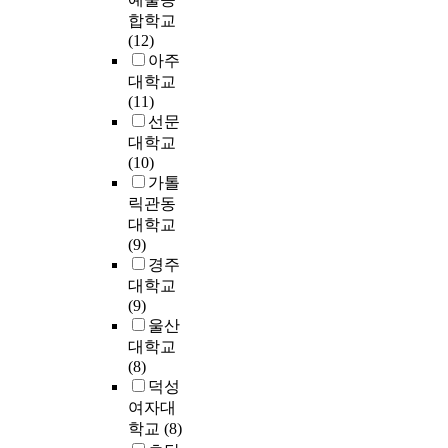
산
라
v
경
다
와
한
합학교
를
출
,
e
제
.
취
다
(12)
대
한
학
l
적
업
.
아주
상
결
문
o
부
본
경
특
으
대학교
과
적
p
가
연
쟁
히
로
(11)
,
으
m
가
구
력
높
총
선문
의
로
e
치
는
제
은
3
대학교
료
도
n
를
중
고
서
0
(10)
수
E
t
사
국
를
비
0
가톨
익
S
o
용
부
위
스
부
릭관동
대
G
f
하
동
한
품
의
비
대학교
지
c
였
산
필
질
설
인
(9)
표
o
다
개
수
을
문
건
경주
와
n
.
발
조
요
지
비
재
대학교
s
여
기
건
구
를
비
무
(9)
u
기
업
으
하
배
율
지
울산
l
서
의
로
는
부
은
표
대학교
t
경
C
부
항
하
평
간
(8)
i
상
S
상
공
고
균
의
덕성
n
이
R
하
산
,
치
복
여자대
g
익
활
고
업
회
를
합
i
학교
(8)
과
동
있
은
수
밑
적
n
주