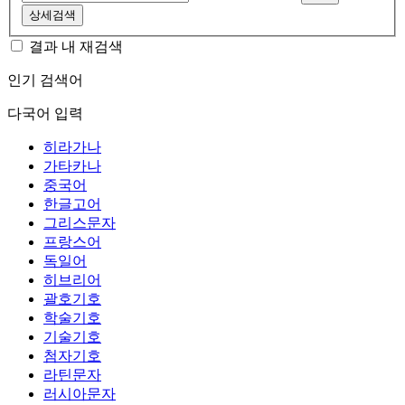
상세검색
결과 내 재검색
인기 검색어
다국어 입력
히라가나
가타카나
중국어
한글고어
그리스문자
프랑스어
독일어
히브리어
괄호기호
학술기호
기술기호
첨자기호
라틴문자
러시아문자