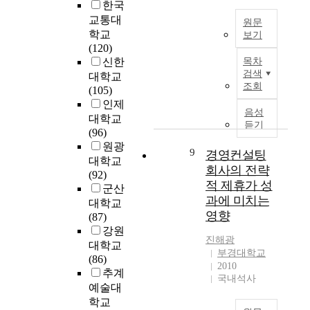
을
연
는
한국
들
을
동
강
계
주
교통대
을
달
을
원문
화
분
요
통
학교
보기
성
강
해
석
변
해
(120)
하
화
국
야
을
인
변
신한
목차
기
하
문
한
통
인
검색
인
대학교
위
는
초
다
한
직
조회
들
(105)
하
전
록
는
경
업
간
인제
여
략
기
요
영
가
음성
의
대학교
문
을
업
듣기
구
효
치
이
(96)
헌
고
성
가
율
관
론
원광
연
려
과
9
제
경영컨설팅
성
,
적
구
대학교
해
지
기
제
사
회사의 전략
관
와
(92)
야
표
되
고
회
적 제휴가 성
계
분
군산
함
와
고
방
적
과에 미치는
성
석
을
대학교
경
있
법
지
을
영향
적
제
(87)
영
다
이
지
조
연
안
강원
자
.
점
,
진해광
사
구
하
대학교
보
용
전
부경대학교
하
를
였
(86)
상
C
료
공
2010
였
병
다
추계
과
S
증
만
국내석사
고
행
.
예술대
의
R
대
족
이
하
학교
관
은
로
도
를