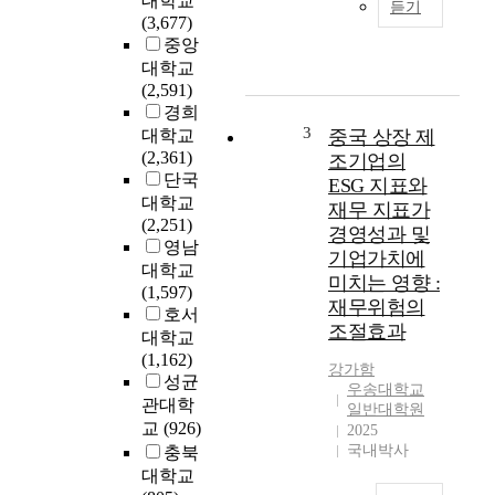
대학교
듣기
하
구
(3,677)
고
는
중앙
,
가
대학교
창
족
(2,591)
의
친
경희
적
화
3
대학교
중국 상장 제
인
경
(2,361)
조기업의
민
영
단국
ESG 지표와
자
이
대학교
재무 지표가
역
조
(2,251)
경영성과 및
사
직
영남
의
기업가치에
구
대학교
소
미치는 영향 :
성
(1,597)
프
재무위험의
원
호서
트
의
조절효과
대학교
웨
심
(1,162)
어
강가함
리
성균
(
우송대학교
적
관대학
S
일반대학원
안
교
(926)
2025
o
녕
국내박사
충북
f
감
대학교
t
과