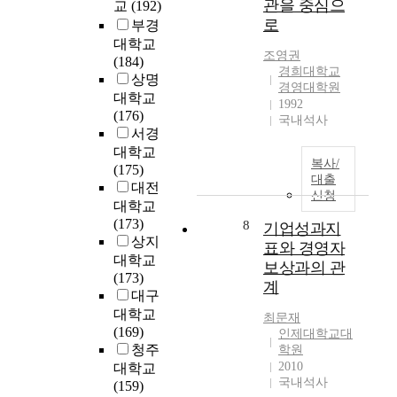
관을 중심으
교
(192)
이
로
전
가
영
혀
로
부경
에
하
공
족
개
,
대학교
따
는
재
친
선
기
조영권
(184)
라
각
학
화
에
업
경희대학교
상명
부
각
생
문
경영대학원
기
이
동
대학교
의
을
화
1992
여
재
산
(176)
부
대
국내석사
두
하
무
개
서경
담
상
가
려
건
발
률
으
대학교
지
는
전
복사/
기
지
로
(175)
요
데
성
대출
업
표
진
대전
인
그
을
신청
의
로
로
대학교
으
목
유
사
개
준
(173)
8
기업성과지
로
적
지
회
발
비
상지
정
표와 경영자
이
하
적
하
행
대학교
의
있
보상과의 관
면
책
여
동
(173)
하
다
서
계
임
,
에
대구
고
.
E
(
이
영
대학교
,
최문재
이
S
C
를
향
(169)
여
인제대학교대
러
G
S
종
을
청주
학원
러
한
경
R
합
미
2010
대학교
문
목
영
)
적
치
국내석사
(159)
헌
적
활