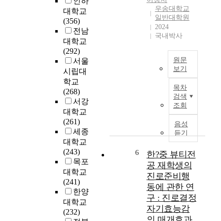
인하
재
등
타
전
우송대학교
대학교
산
의
지
일반대학원
략
(356)
료
관
2024
역
적
전남
특
계
국내박사
병
중
대학교
성
에
원
요
(292)
을
있
의
성
원문
서울
도
어
경
을
보기
시립대
출
서
영
강
학교
최
하
조
자
조
목차
(268)
근
고
직
료
검색
하
서강
중
,
기
조회
와
였
국
대학교
이
반
비
다
부
(261)
러
음성
자
교
.
동
세종
한
듣기
긍
분
산
점
대학교
심
석
또
산
용
(243)
6
한?중 뷰티전
이
하
한
업
료
목포
조
공 재학생의
여
,
은
재
대학교
절
진로준비행
병
재
급
산
(241)
효
원
무
동에 관한 연
속
료
한양
과
재
위
구 : 진로결정
한
와
대학교
를
무
험
자기효능감
경
영
(232)
갖
의
(
의 매개효과
제
업