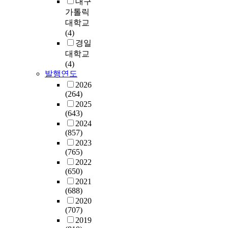
대구
,
타
e
는
이
내
성
가톨릭
타
났
e
것
미
수
패
대학교
당
다
d
으
지
시
에
(4)
성
.
s
로
와
장
결
경일
분
병
f
밝
조
성
정
석
대학교
원
o
혀
직
장
적
,
(4)
관
r
졌
성
이
역
발행연도
신
리
c
다
과
라
할
뢰
2026
적
o
.
가
는
을
(264)
성
인
n
본
어
상
하
2025
분
측
s
논
떠
이
기
(643)
석
면
u
문
한
한
때
2024
,
에
l
은
매
산
(857)
문
상
서
t
이
개
업
2023
에
관
는
i
를
역
(765)
환
승
분
상
n
기
할
2022
경
무
석
당
g
초
(650)
을
과
원
,
한
h
로
2021
하
교
의
T
강
a
현
(688)
는
육
역
-
점
s
금
2020
지
체
할
검
을
b
(707)
흐
,
계
이
정
지
e
2019
름
그
를
강
,
니