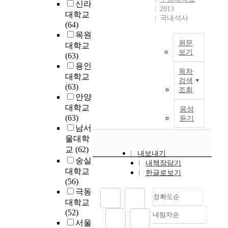
지
로
신라
등
법
에
2013
g
경
속
분
대학교
간
이
국내석사
게
m
영
가
석
(64)
의
다
도
a
학
능
하
목원
관
.
중
r
과
원문
한
고
대학교
계
분
요
k
본
보기
발
,
(63)
,
석
한
e
연
전
진
세
용인
그
결
시
t
구
목차
을
로
계
대학교
리
과
사
검색
,
는
추
결
화
(63)
고
를
점
조회
t
대
구
정
,
안양
이
요
을
h
리
하
자
정
대학교
들
음성
약
제
e
이
는
기
보
(63)
간
듣기
하
공
s
론
경
효
화
남서
의
면
하
p
과
영
능
시
울대학
관
다
며
e
,
전
감
대
계
교
(62)
음
,
c
균
내보내기
략
의
에
에
숭실
과
지
i
형
내책장담기
의
매
서
서
같
대학교
속
a
한글로보기
성
일
개
조
조
다
(56)
가
l
과
환
효
직
직
.
극동
능
i
표
으
과
정확도순
의
기
첫
한
대학교
z
,
로
를
핵
반
째
경
(52)
a
보
내림차순
간
검
정확도
심
자
,
영
서울
t
상
주
정
경