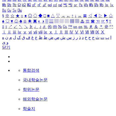
㎒
㎓
㎔
Ω
㏀
㏁
㎊
㎋
㎌
㏖
㏅
㎭
㎮
㎯
㏛
㎩
㎪
㎫
㎬
㏝
㏐
㏓
㏃
㏉
㏜
㏆
§
※
☆
★
○
●
◎
◇
◆
□
■
△
▽
→
←
↑
↓
↔
〓
◁
◀
▷
▶
♤
♠
♡
♥
♧
♣
⊙
◈
▣
◐
◑
▒
▤
▥
▨
▧
▦
▩
♨
☏
☎
☜
☞
¶
†
‡
↕
↗
↙
↖
↘
♭
♩
♪
♬
㉿
㈜
№
㏇
™
㏂
㏘
℡
＃
＆
＊
＠
ª
º
ⅰ
ⅱ
ⅲ
ⅳ
ⅴ
ⅵ
ⅶ
ⅷ
ⅸ
ⅹ
Ⅰ
Ⅱ
Ⅲ
Ⅳ
Ⅴ
Ⅵ
Ⅶ
Ⅷ
Ⅸ
Ⅹ
ا
ب
ت
ث
ج
ح
خ
د
ذ
ر
ز
س
ش
ص
ض
ط
ظ
ع
غ
ف
ق
ک
ل
م
ن
ه
و
ی
닫기
통합검색
국내학술논문
학위논문
해외학술논문
학술지