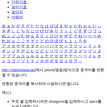
단위기호
일반기호
로마자
아랍어
あ
ぁ
か
が
さ
ざ
た
だ
な
は
ば
ぱ
ま
や
ゃ
ら
わ
ゎ
ん
い
ぃ
き
ぎ
し
じ
ち
ぢ
に
ひ
び
ぴ
み
り
う
ぅ
く
ぐ
す
ず
つ
づ
っ
ぬ
ふ
ぶ
ぷ
む
ゆ
ゅ
る
え
ぇ
け
げ
せ
ぜ
て
で
ね
へ
べ
ぺ
め
れ
お
ぉ
こ
ご
そ
ぞ
と
ど
の
ほ
ぼ
ぽ
も
よ
ょ
ろ
を
ア
ァ
カ
サ
ザ
タ
ダ
ナ
ハ
バ
パ
マ
ヤ
ャ
ラ
ワ
ヮ
ン
イ
ィ
キ
ギ
シ
ジ
チ
ヂ
ニ
ヒ
ビ
ピ
ミ
リ
ウ
ゥ
ク
グ
ス
ズ
ツ
ヅ
ッ
ヌ
フ
ブ
プ
ム
ユ
ュ
ル
エ
ェ
ケ
ゲ
セ
ゼ
テ
デ
ヘ
ベ
ペ
メ
レ
オ
ォ
コ
ゴ
ソ
ゾ
ト
ド
ノ
ホ
ボ
ポ
モ
ヨ
ョ
ロ
ヲ
―
http://chineseinput.net/
에서 pinyin(병음)방식으로 중국어를 변환
할 수 있습니다.
변환된 중국어를 복사하여 사용하시면 됩니다.
예시)
中文 을 입력하시려면
zhongwen
을 입력하시고 space를
누르시면됩니다.