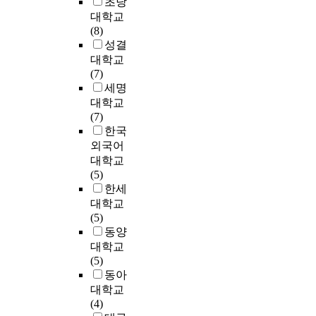
초당
이
다
고
된
돌
관
d
식
대학교
경
.
객
2
았
계
u
수
(8)
영
특
과
9
으
규
s
익
성결
성
히
의
8
나
명
t
률
대학교
과
한
접
부
재
에
r
은
(7)
에
국
점
중
료
기
y
선
세명
어
과
에
2
비
여
a
행
대학교
떤
중
서
7
비
할
n
연
(7)
영
국
서
8
율
것
d
구
한국
향
은
비
부
,
으
t
에
을
외국어
각
스
의
관
로
h
서
미
각
대학교
하
설
리
기
e
경
치
K
(5)
는
문
비
대
c
영
는
-
한세
승
지
비
된
o
자
지
뷰
대학교
무
를
율
다
m
보
,
티
(5)
원
토
은
.
p
상
이
의
동양
들
대
상
a
에
과
글
의
대학교
로
당
n
영
정
로
사
(5)
빈
히
y
향
에
벌
기
동아
도
낮
'
을
서
확
가
대학교
분
게
s
미
기
산
경
(4)
석
나
n
치
업
과
영