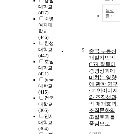
경남
G
특
화
대학교
본
지
성
음성
경
(477)
연
표
듣기
및
영
숙명
구
와
하
과
여자대
는
경
드
조
연
학교
영
웨
직
구
(446)
성
어
구
자
한성
과
(
성
가
간
대학교
5
중국 부동산
H
원
소
의
(442)
개발기업의
a
의
속
관
호남
CSR 활동이
r
심
하
계
대학교
d
경영성과에
리
고
를
(421)
W
미치는 영향
적
있
분
동국
a
에 관한 연구
안
는
석
대학교
r
녕
: 기업이미지
병
하
(415)
e
감
와 조직성과
원
여
건국
)
및
의
E
의 매개효과,
대학교
특
일
경
S
조직문화의
(365)
성
-
영
G
연세
조절효과를
에
가
자
투
대학교
중심으로
따
정
료
자
(364)
른
갈
를
의
이청지