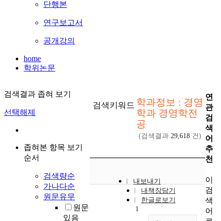
단행본
연구보고서
공개강의
home
학위논문
검색결과 좁혀 보기
연
학과정보 : 경영
검색키워드
관
학과 경영학전
선택해제
검
공
색
(검색결과
29,618
건)
어
좁혀본 항목 보기
추
순서
천
검색량순
이
내보내기
가나다순
검
내책장담기
원문유무
색
한글로보기
원문
1
어
있음