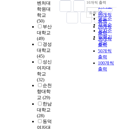
순
긍
구
을
10개씩 출력
벤처대
i
제
내림차순
된
하
쟁
인기도
심
성
위
학원대
o
도
다
는
력
순
조회
의
비
한
10개씩
n
학교
를
.
데
인
연도순
영
율
정
출력
f
(50)
기
특
목
인
향
제목순
분
책
i
부산
20개씩
초
히
적
적
력
저자순
석
및
e
로
대학교
출력
,
을
자
에
발행기
결
전
l
경
(49)
30개씩
중
두
원
대
과
관순
략
d
영
경성
출력
국
었
은
한
,
수
f
자
대학교
50개씩
에
다
자
가
의
립
o
보
(45)
출력
서
.
신
설
료
에
r
상
성신
환
100개씩
뷰
의
을
원
유
c
에
여자대
경
티
출력
지
세
가
용
o
서
학교
문
산
능
워
율
한
n
성
(32)
제
업
과
실
은
자
s
과
순천
,
의
역
증
매
료
u
지
향대학
사
급
량
연
우
로
l
표
회
교
(29)
속
을
구
양
활
t
의
적
한
한남
발
를
호
용
i
역
불
성
휘
대학교
실
한
될
n
할
평
장
하
(28)
시
것
수
g
을
등
과
거
동덕
하
으
있
h
검
,
더
나
여자대
였
로
을