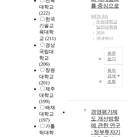
전북
는
주
Z
를 중심으로
발
료
대학교
지
요
-
전
간
(222)
분
문
s
WEN JIA
과
의
한국
석
제
c
우송대학교
도
상
기술교
하
점
o
일반대학원
시
관
육대학
고
을
2026
r
화
관
있
교
(211)
국내박사
도
e
과
계
다
경상
출
)
정
를
.
하
국립대
이
원문
에
재
가
고
E
학교
보기
서
산
족
그
S
(206)
중
평
본
친
개
G
창원
목차
요
가
연
화
선
지
검색
대학교
한
총
구
경
조회
방
표
(201)
역
액
는
영
향
의
제주
할
과
한
을
을
효
대학교
을
매
국
가
모
과
(199)
하
출
과
족
색
를
배재
고
총
중
7
경영평가제
친
함
조
대학교
있
액
국
화
도 개선방향
으
절
(197)
으
을
의
정
로
에 관한 연구
함
가톨
며
모
뷰
책
서
을
: 정부투자기
릭대학
,
수
티
,
경
밝