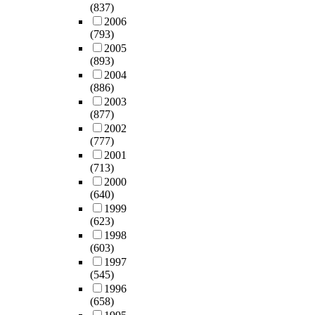
로
들
트
석
(837)
유
t
동
분
의
레
결
2006
동
h
성
석
진
스
(793)
과
비
e
문
하
로
와
2005
첫
율
s
제
였
인
직
(893)
째
,
i
와
다
식
무
2004
,
기
t
주
.
과
(886)
만
가
본
u
주
연
행
2003
족
족
재
a
중
구
(877)
동
도
친
산
t
심
결
2002
에
및
화
비
i
의
(777)
과
미
조
문
율
o
경
2001
에
치
직
화
,
n
영
(713)
따
는
충
가
부
o
환
2000
르
영
성
조
채
f
(640)
경
면
향
도
직
비
c
1999
이
,
을
간
구
율
(623)
o
조
중
비
에
성
및
1998
n
성
국
교
관
원
고
(603)
s
됨
의
분
계
의
정
1997
u
에
부
석
에
심
(545)
비
l
따
동
하
관
리
1996
율
t
라
산
는
한
(658)
적
모
i
성
개
것
실
안