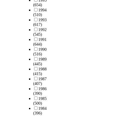
1995
두
n
과
발
은
증
(654)
녕
매
g
지
기
학
연
1994
감
우
m
표
업
문
(510)
구
을
불
a
로
들
적
1993
로
높
량
r
서
은
(617)
·
객
이
하
k
경
각
1992
실
실
고
여
e
영
(545)
프
천
승
,
A
t
자
1991
로
적
무
일
병
b
보
(644)
젝
으
원
-
원
e
상
1990
트
로
의
가
은
i
(516)
에
별
중
직
정
안
n
1989
미
로
요
무
갈
전
(445)
g
치
C
한
스
등
성
1988
c
는
S
의
트
을
지
(415)
h
중
R
미
레
줄
표
1987
a
요
전
를
스
이
(407)
는
n
성
담
지
와
는
1986
매
g
과
팀
닌
직
(390)
효
우
e
역
을
다
무
1985
과
취
d
할
구
.
만
(500)
를
약
r
에
성
족
1984
갖
한
a
대
할
이
(396)
도
는
것
p
한