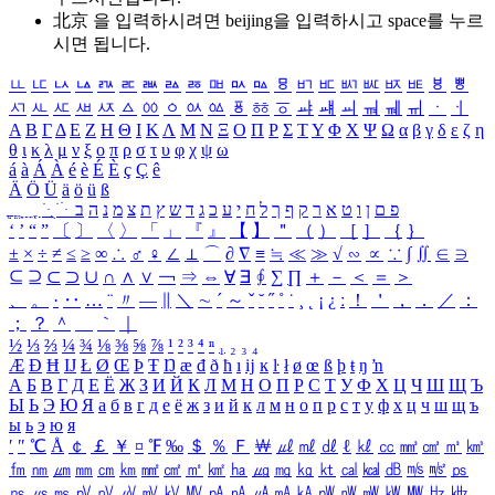
北京 을 입력하시려면
beijing
을 입력하시고 space를 누르
시면 됩니다.
ㅥ
ㅦ
ㅧ
ㅨ
ㅩ
ㅪ
ㅫ
ㅬ
ㅭ
ㅮ
ㅯ
ㅰ
ㅱ
ㅲ
ㅳ
ㅴ
ㅵ
ㅶ
ㅷ
ㅸ
ㅹ
ㅺ
ㅻ
ㅼ
ㅽ
ㅾ
ㅿ
ㆀ
ㆁ
ㆂ
ㆃ
ㆄ
ㆅ
ㆆ
ㆇ
ㆈ
ㆉ
ㆊ
ㆋ
ㆌ
ㆍ
ㆎ
Α
Β
Γ
Δ
Ε
Ζ
Η
Θ
Ι
Κ
Λ
Μ
Ν
Ξ
Ο
Π
Ρ
Σ
Τ
Υ
Φ
Χ
Ψ
Ω
α
β
γ
δ
ε
ζ
η
θ
ι
κ
λ
μ
ν
ξ
ο
π
ρ
σ
τ
υ
φ
χ
ψ
ω
á
à
Á
À
é
è
É
È
ç
Ç
ê
Ä
Ö
Ü
ä
ö
ü
ß
ְ
ֳ
ֲ
ֱ
ָ
ַ
ֵ
ֶ
ִ
ֹ
ּ
ֻ
ׂ
ׁ
ּ
ב
ה
נ
מ
צ
ת
ץ
ש
ד
ג
כ
ע
י
ח
ל
ך
ף
ק
ר
א
ט
ו
ן
ם
פ
‘
’
“
”
〔
〕
〈
〉
「
」
『
』
【
】
＂
（
）
［
］
｛
｝
±
×
÷
≠
≤
≥
∞
∴
♂
♀
∠
⊥
⌒
∂
∇
≡
≒
≪
≫
√
∽
∝
∵
∫
∬
∈
∋
⊆
⊇
⊂
⊃
∪
∩
∧
∨
￢
⇒
⇔
∀
∃
∮
∑
∏
＋
－
＜
＝
＞
、
。
·
‥
…
¨
〃
―
∥
＼
∼
´
～
ˇ
˘
˝
˚
˙
¸
˛
¡
¿
ː
！
＇
，
．
／
：
；
？
＾
＿
｀
｜
½
⅓
⅔
¼
¾
⅛
⅜
⅝
⅞
¹
²
³
⁴
ⁿ
₁
₂
₃
₄
Æ
Ð
Ħ
Ĳ
Ł
Ø
Œ
Þ
Ŧ
Ŋ
æ
đ
ð
ħ
ı
ĳ
ĸ
ŀ
ł
ø
œ
ß
þ
ŧ
ŋ
ŉ
А
Б
В
Г
Д
Е
Ё
Ж
З
И
Й
К
Л
М
Н
О
П
Р
С
Т
У
Ф
Х
Ц
Ч
Ш
Щ
Ъ
Ы
Ь
Э
Ю
Я
а
б
в
г
д
е
ё
ж
з
и
й
к
л
м
н
о
п
р
с
т
у
ф
х
ц
ч
ш
щ
ъ
ы
ь
э
ю
я
′
″
℃
Å
￠
￡
￥
¤
℉
‰
＄
％
Ｆ
￦
㎕
㎖
㎗
ℓ
㎘
㏄
㎣
㎤
㎥
㎦
㎙
㎚
㎛
㎜
㎝
㎞
㎟
㎠
㎡
㎢
㏊
㎍
㎎
㎏
㏏
㎈
㎉
㏈
㎧
㎨
㎰
㎱
㎲
㎳
㎴
㎵
㎶
㎷
㎸
㎹
㎀
㎁
㎂
㎃
㎄
㎺
㎻
㎽
㎾
㎿
㎐
㎑