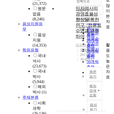
로
정확도순
(21,372)
많
민자역사의
원문
내림차순
이
정확도
경영효율성
없음
본
순
(8,246)
향상을 위한
10개씩 출력
내림차순
자
인기도
음성지원유
연구 : 점용료
료
순
조회
무
10개씩
수입과 관련
연도순
음성
출력
하여
제목순
지원
20개씩
저자순
활
(14,353)
이수준
출력
발행기
학위유형
용
우송대학교
30개씩
관순
2013
도
국내
출력
국내석사
높
석사
50개씩
(23,673)
은
출력
국내
자
원문
100개씩
박사
보기
료
출력
(5,944)
영
목차
해외
업
검색
박사
(1)
활
조회
주제분류
동
사회
에
음성
과학
따
듣기
(26,136)
른