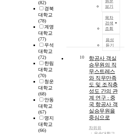
여
원문
이
(82)
계
기
이
와
토
보기
실
러
경북
최
업
어
진
대
시
한
I
문
대학교
이
짐
로
목차
로
하
연
n
재
(78)
사
을
결
검색
가
였
구
t
(
계명
회
실
정
조회
족
으
결
h
지
대학교
와
증
자
친
며
과
e
도
(77)
환
음성
적
기
화
,
는
p
교
우석
듣기
경
으
효
경
주
기
r
수
대학교
에
로
능
영
로
업
e
손
(72)
10
항공사 객실
대
검
감
과
사
경
s
병
한림
한
증
간
승무원의 직
심
용
영
e
기
대학교
책
하
의
무스트레스
리
한
자
n
)
(70)
임
고
구
와 직무만족
적
분
뿐
t
인
청운
을
자
조
안
도 및 조직충
석
만
c
제
대학교
다
한
적
녕
성도 간의 관
방
아
o
대
(68)
하
다
관
감
법
니
계 연구 : 중
n
학
안동
고
.
계
및
은
라
국 항공사 객
s
교
,
대학교
를
일
비
정
u
경
실승무원을
이
(67)
실
-
율
책
l
영
중심으로
를
명지
증
가
분
입
t
대
통
적
대학교
정
석
안
i
차위유
학
해
으
(66)
갈
방
자
우송대학교
n
원