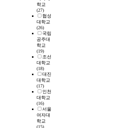
a
토
노
불
동
학교
다
나
것
s
하
동
어
료
(27)
.
타
이
b
였
문
실
나
협성
실
났
다
e
다
제
무
상
대학교
증
다
.
e
.
등
중
사
(26)
연
.
n
성
에
심
의
국립
구
의
실
d
과
관
의
관
를
공주대
료
무
i
지
한
교
계
위
학교
원
적
v
표
육
속
하
(19)
가
으
e
로
관
이
에
여
조선
를
로
r
는
심
강
서
2
대학교
구
는
s
경
이
조
조
0
(18)
성
기
i
상
고
되
직
1
대진
하
업
f
이
조
는
의
3
는
대학교
의
i
익
되
현
목
년
요
(17)
지
e
,
면
대
표
1
소
인천
속
d
주
서
사
를
0
인
가
대학교
a
식
기
회
달
월
인
능
(16)
n
수
업
에
성
3
건
경
서울
d
익
들
서
하
0
비
영
여자대
c
률
은
,
고
일
와
전
학교
o
,
C
미
,
부
재
략
(15)
m
영