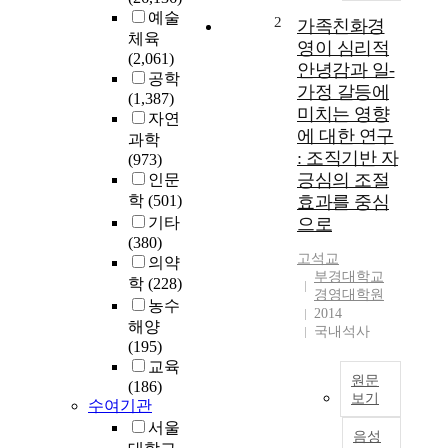
예술
점
2
가족친화경
체육
용
영이 심리적
(2,061)
료
안녕감과 일-
공학
수
가정 갈등에
(1,387)
입
미치는 영향
자연
증
에 대한 연구
대
과학
: 조직기반 자
를
(973)
긍심의 조절
가
인문
져
학
(501)
효과를 중심
오
기타
으로
는
(380)
경
고석교
의약
부경대학교
영
학
(228)
경영대학원
효
농수
2014
율
해양
국내석사
도
(195)
지
교육
표
원문
(186)
를
보기
수여기관
발
본
서울
음성
굴
연