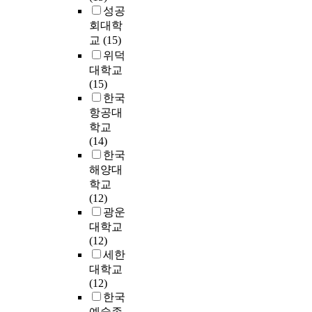
S
용
기
터
료
수
성공
p
업
R
전
업
2
비
립
l
회대학
현
을
공
경
0
및
과
i
금
교
(15)
통
학
쟁
1
관
투
c
흐
위덕
해
생
력
3
리
자
a
름
대학교
사
들
확
년
비
의
t
,
(15)
회
의
보
1
가
사
e
수
한국
적
체
에
1
의
결
d
정
항공대
가
계
우
월
료
정
a
영
치
학교
적
위
1
수
에
l
업
를
(14)
인
를
5
익
실
o
현
창
한국
진
차
일
에
질
n
금
출
로
해양대
지
까
서
적
g
흐
하
준
학교
하
지
차
인
w
름
는
비
(12)
여
총
지
기
i
,
데
는
광운
기
8
하
여
t
시
주
개
업
대학교
개
는
를
h
장
안
인
의
(12)
기
구
할
t
부
점
의
성
세한
업
성
뿐
h
가
을
경
패
대학교
의
비
만
e
가
두
력
를
(12)
종
율
아
d
치
고
성
좌
한국
사
을
니
e
,
있
취
우
예술종
자