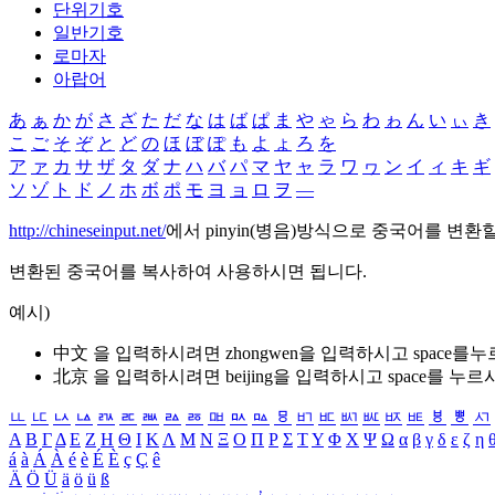
단위기호
일반기호
로마자
아랍어
あ
ぁ
か
が
さ
ざ
た
だ
な
は
ば
ぱ
ま
や
ゃ
ら
わ
ゎ
ん
い
ぃ
き
こ
ご
そ
ぞ
と
ど
の
ほ
ぼ
ぽ
も
よ
ょ
ろ
を
ア
ァ
カ
サ
ザ
タ
ダ
ナ
ハ
バ
パ
マ
ヤ
ャ
ラ
ワ
ヮ
ン
イ
ィ
キ
ギ
ソ
ゾ
ト
ド
ノ
ホ
ボ
ポ
モ
ヨ
ョ
ロ
ヲ
―
http://chineseinput.net/
에서 pinyin(병음)방식으로 중국어를 변환
변환된 중국어를 복사하여 사용하시면 됩니다.
예시)
中文 을 입력하시려면
zhongwen
을 입력하시고 space를
北京 을 입력하시려면
beijing
을 입력하시고 space를 누르
ㅥ
ㅦ
ㅧ
ㅨ
ㅩ
ㅪ
ㅫ
ㅬ
ㅭ
ㅮ
ㅯ
ㅰ
ㅱ
ㅲ
ㅳ
ㅴ
ㅵ
ㅶ
ㅷ
ㅸ
ㅹ
ㅺ
Α
Β
Γ
Δ
Ε
Ζ
Η
Θ
Ι
Κ
Λ
Μ
Ν
Ξ
Ο
Π
Ρ
Σ
Τ
Υ
Φ
Χ
Ψ
Ω
α
β
γ
δ
ε
ζ
η
á
à
Á
À
é
è
É
È
ç
Ç
ê
Ä
Ö
Ü
ä
ö
ü
ß