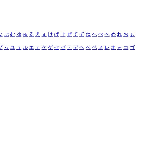
ぶ
ぷ
む
ゆ
ゅ
る
え
ぇ
け
げ
せ
ぜ
て
で
ね
へ
べ
ぺ
め
れ
お
ぉ
プ
ム
ユ
ュ
ル
エ
ェ
ケ
ゲ
セ
ゼ
テ
デ
ヘ
ベ
ペ
メ
レ
オ
ォ
コ
ゴ