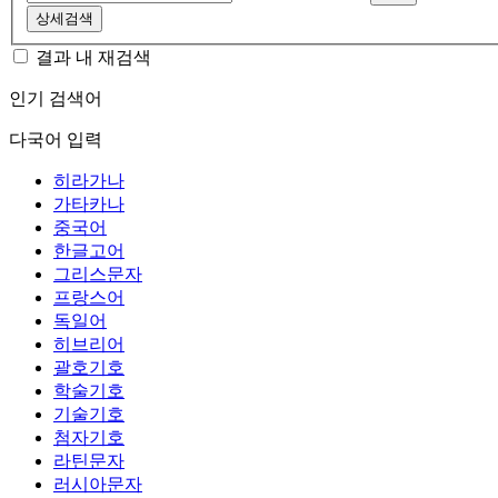
상세검색
결과 내 재검색
인기 검색어
다국어 입력
히라가나
가타카나
중국어
한글고어
그리스문자
프랑스어
독일어
히브리어
괄호기호
학술기호
기술기호
첨자기호
라틴문자
러시아문자