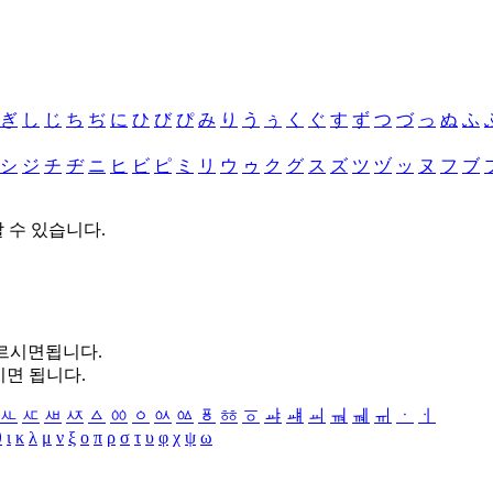
ぎ
し
じ
ち
ぢ
に
ひ
び
ぴ
み
り
う
ぅ
く
ぐ
す
ず
つ
づ
っ
ぬ
ふ
シ
ジ
チ
ヂ
ニ
ヒ
ビ
ピ
ミ
リ
ウ
ゥ
ク
グ
ス
ズ
ツ
ヅ
ッ
ヌ
フ
ブ
할 수 있습니다.
누르시면됩니다.
시면 됩니다.
ㅻ
ㅼ
ㅽ
ㅾ
ㅿ
ㆀ
ㆁ
ㆂ
ㆃ
ㆄ
ㆅ
ㆆ
ㆇ
ㆈ
ㆉ
ㆊ
ㆋ
ㆌ
ㆍ
ㆎ
θ
ι
κ
λ
μ
ν
ξ
ο
π
ρ
σ
τ
υ
φ
χ
ψ
ω