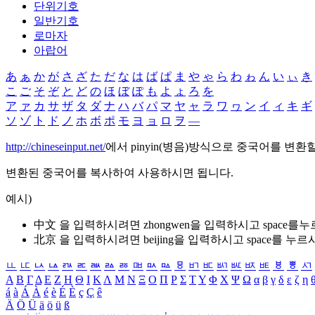
단위기호
일반기호
로마자
아랍어
あ
ぁ
か
が
さ
ざ
た
だ
な
は
ば
ぱ
ま
や
ゃ
ら
わ
ゎ
ん
い
ぃ
き
こ
ご
そ
ぞ
と
ど
の
ほ
ぼ
ぽ
も
よ
ょ
ろ
を
ア
ァ
カ
サ
ザ
タ
ダ
ナ
ハ
バ
パ
マ
ヤ
ャ
ラ
ワ
ヮ
ン
イ
ィ
キ
ギ
ソ
ゾ
ト
ド
ノ
ホ
ボ
ポ
モ
ヨ
ョ
ロ
ヲ
―
http://chineseinput.net/
에서 pinyin(병음)방식으로 중국어를 변환
변환된 중국어를 복사하여 사용하시면 됩니다.
예시)
中文 을 입력하시려면
zhongwen
을 입력하시고 space를
北京 을 입력하시려면
beijing
을 입력하시고 space를 누르
ㅥ
ㅦ
ㅧ
ㅨ
ㅩ
ㅪ
ㅫ
ㅬ
ㅭ
ㅮ
ㅯ
ㅰ
ㅱ
ㅲ
ㅳ
ㅴ
ㅵ
ㅶ
ㅷ
ㅸ
ㅹ
ㅺ
Α
Β
Γ
Δ
Ε
Ζ
Η
Θ
Ι
Κ
Λ
Μ
Ν
Ξ
Ο
Π
Ρ
Σ
Τ
Υ
Φ
Χ
Ψ
Ω
α
β
γ
δ
ε
ζ
η
á
à
Á
À
é
è
É
È
ç
Ç
ê
Ä
Ö
Ü
ä
ö
ü
ß