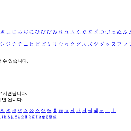
ぎ
し
じ
ち
ぢ
に
ひ
び
ぴ
み
り
う
ぅ
く
ぐ
す
ず
つ
づ
っ
ぬ
ふ
シ
ジ
チ
ヂ
ニ
ヒ
ビ
ピ
ミ
リ
ウ
ゥ
ク
グ
ス
ズ
ツ
ヅ
ッ
ヌ
フ
ブ
할 수 있습니다.
누르시면됩니다.
시면 됩니다.
ㅻ
ㅼ
ㅽ
ㅾ
ㅿ
ㆀ
ㆁ
ㆂ
ㆃ
ㆄ
ㆅ
ㆆ
ㆇ
ㆈ
ㆉ
ㆊ
ㆋ
ㆌ
ㆍ
ㆎ
θ
ι
κ
λ
μ
ν
ξ
ο
π
ρ
σ
τ
υ
φ
χ
ψ
ω