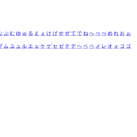
ぶ
ぷ
む
ゆ
ゅ
る
え
ぇ
け
げ
せ
ぜ
て
で
ね
へ
べ
ぺ
め
れ
お
ぉ
プ
ム
ユ
ュ
ル
エ
ェ
ケ
ゲ
セ
ゼ
テ
デ
ヘ
ベ
ペ
メ
レ
オ
ォ
コ
ゴ