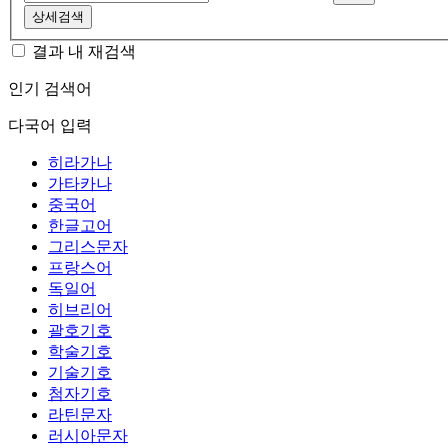
상세검색
결과 내 재검색
인기 검색어
다국어 입력
히라가나
가타카나
중국어
한글고어
그리스문자
프랑스어
독일어
히브리어
괄호기호
학술기호
기술기호
첨자기호
라틴문자
러시아문자