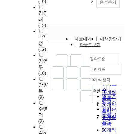
별
육
간
(16)
있
음성듣기
의
으
타
하
는
e
하
수
관
다
체
로
당
는
초
d
게
김경
업
계
.
육
선
성
것
등
t
보
에
를
래
이
교
정
과
에
학
h
급
서
밝
(15)
러
과
하
교
있
교
e
이
의
히
한
지
였
육
다
교
f
이
박재
여
고
목
속
내보내기
내책장담기
으
적
.
사
a
루
가
,
정
적
적
한글로보기
며
효
이
의
c
어
교
지
(12)
을
전
,
과
연
놀
t
져
육
도
위
문
할
를
구
정확도순
이
o
자
임영
운
만
하
성
당
검
에
체
r
칫
영
족
무
여
개
표
내림차순
증
서
육
정확도
s
‘
방
과
(10)
이
발
집
하
개
수
순
o
제
향
미
10개씩 출력
연
(
으
내림차순
고
발
업
f
인기도
2
안양
과
래
구
C
로
,
한
이
p
순
의
조회
지
삶
옥
에
10개씩
P
표
기
플
어
h
아
연도순
도
의
(9)
서
출력
D
본
능
립
떻
y
나
제목순
방
기
는
)
20개씩
을
중
러
게
s
공
주명
법
대
저자순
관
경
출력
추
심
닝
전
i
수
에
간
덕
발행기
련
험
출
30개씩
의
체
개
c
업
대
관
(9)
관순
문
의
하
출력
체
육
되
a
’
한
계
헌
의
여
육
50개씩
수
고
l
을
김혜
시
에
및