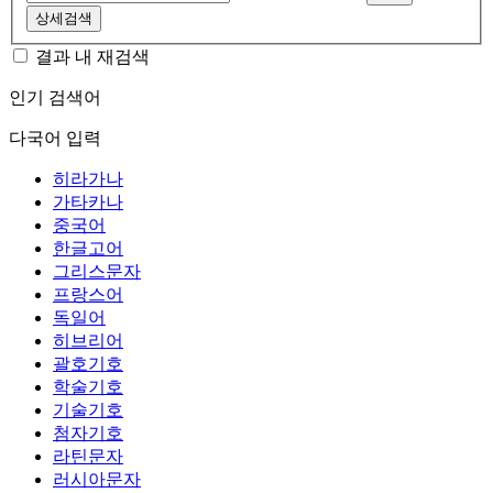
상세검색
결과 내 재검색
인기 검색어
다국어 입력
히라가나
가타카나
중국어
한글고어
그리스문자
프랑스어
독일어
히브리어
괄호기호
학술기호
기술기호
첨자기호
라틴문자
러시아문자