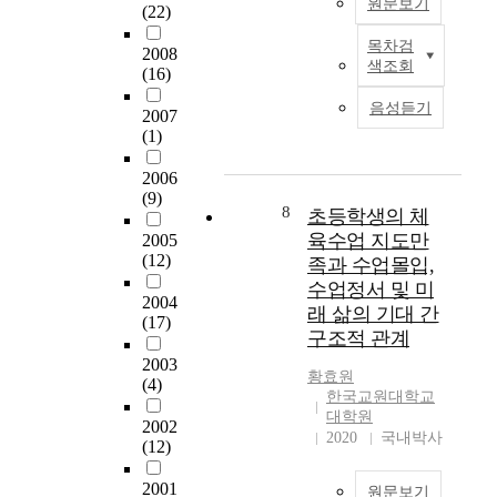
n
원문보기
(22)
인
f
한
c
려
t
스
e
기
y
움
목차검
o
이
2008
토
s
초
)
을
색조회
f
(16)
연
리
s
적
’
겪
p
구
텔
i
자
를
음성듣기
고
h
2007
의
링
o
료
함
있
(1)
y
목
을
n
를
양
다
s
적
체
a
제
하
.
2006
i
은
육
l
공
고
(9)
이
c
초
8
과
초등학생의 체
D
하
창
연
a
등
교
e
육수업 지도만
고
2005
의
구
l
학
수
v
(12)
자
족과 수업몰입,
적
의
e
교
․
e
한
인
수업정서 및 미
목
d
체
학
2004
l
다
표
적
래 삶의 기대 간
u
육
(17)
습
o
.
현
은
구조적 관계
c
수
에
p
을
초
a
업
2003
적
m
연
향
등
황효원
t
(4)
에
용
e
구
유
한국교원대학교
체
i
서
하
n
목
대학원
할
육
o
2002
이
고
t
2020
국내박사
적
수
교
(12)
n
루
,
)
을
있
육
c
어
학
경
달
는
현
2001
l
원문보기
지