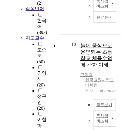
개
영
목차검
c
가
(2)
제
입
용
질
학
발
색조회
역
h
작성언어
상
를
,
한
적
교
하
별
a
현
확
수
초
메
에
음성듣기
는
설
i
실
한국
인
업
등
타
근
데
계
m
스
어
하
정
체
분
무
목
모
s
포
(393)
고
서
육
석
하
적
델
,
츠
지도교수
,
및
수
을
는
이
을
t
실
개
미
10
놀이 중심으로
업
실
초
있
개
h
은
조순
선
래
프
운영되는 초등
시
등
다
발
e
활
방
삶
묵
로
하
학교 체육수업
학
.
하
s
용
안
의
(50)
그
였
교
에 관한 이해
나
여
t
방
을
기
램
다
교
아
초
u
안
김영
제
대
예
.
고미경
사
가
등
d
에
시
의
식
시
한국교원대학교
연
3
이
교
y
대
하
집
(20)
대학원
단
구
~
를
사
i
한
여
단
2023
국내석사
원
목
6
현
의
d
고
정구
,
간
을
적
학
장
어
e
민
초
차
인
개
은
년
에
원문보기
려
n
없
등
이
(20)
발
초
2
적
움
t
이
학
와
하
등
6
목차검
용
을
본
i
무
이철
교
변
는
교
색조회
0
하
해
연
f
분
체
인
화
데
사
명
여
결
구
i