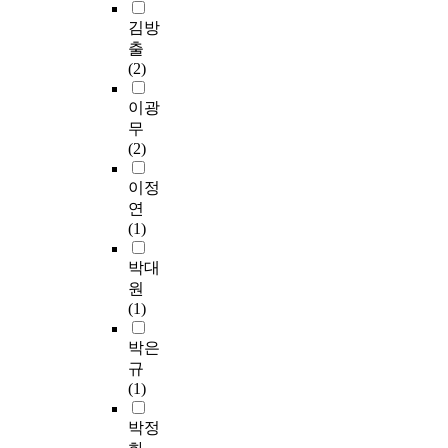
의
e
츠
위
목
링
한
하
자
체
인
d
실
김방
해
적
교
시
거
하
육
식
s
의
체
으
출
수
사
나
였
수
은
t
교
육
로
(2)
․
점
무
다
업
무
r
육
수
하
학
을
응
.
을
엇
e
적
이광
업
였
습
도
답
설
인
s
맥
에
다
무
모
출
등
본
계
지
s
락
서
.
(2)
형
하
을
연
하
알
f
화
여
이
을
는
제
구
고
아
o
를
이정
가
러
개
데
외
는
운
보
r
위
교
한
연
발
있
한
체
영
고
f
해
육
목
(1)
하
다
2
계
할
자
e
가
을
적
고
.
3
적
때
하
m
상
박대
직
을
,
이
8
교
따
였
a
현
접
달
원
체
에
명
수
라
다
l
실
실
성
(1)
육
연
을
설
야
.
e
스
시
하
과
구
대
계
할
나
e
포
박은
하
기
에
질
상
방
준
아
l
츠
고
위
규
서
문
으
법
거
가
e
실
있
하
(1)
스
세
로
론
와
놀
m
운
는
여
토
가
본
인
영
이
e
영
박정
초
이
리
지
연
A
역
체
n
프
등
연