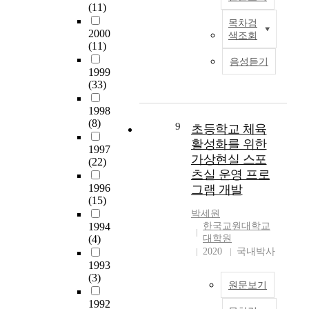
교
험
성
‘
(11)
장
a
고
현
을
하
F
에
목차검
s
있
이
장
다
기
2000
M
서
색조회
s
는
연
에
룬
(11)
위
S
적
.
여
구
서
질
하
기
음성듣기
용
I
가
는
이
1999
적
여
반
할
n
교
초
(33)
에
연
G
초
수
o
육
등
대
구
도
등
있
r
에
학
1998
한
물
P
학
는
d
(8)
대
생
9
이
초등학교 체육
을
시
교
플
e
한
의
해
체
활성화를 위한
,
댄
립
r
1997
교
체
를
계
S
가상현실 스포
스
러
(22)
t
사
육
돕
적
시
치
츠실 운영 프로
닝
o
들
수
기
으
,
어
체
1996
그램 개발
a
의
업
위
로
G
리
(15)
육
c
인
지
해
종
시
딩
박세원
수
h
식
도
스
합
에
1994
한국교원대학교
프
업
i
을
만
토
하
(4)
대학원
소
로
설
e
통
족
리
2020
국내박사
여
재
그
계
v
해
과
텔
1993
분
하
램
원
e
운
수
(3)
링
석
고
’
리
원문보기
s
영
업
을
하
있
을
와
u
실
몰
1992
활
는
는