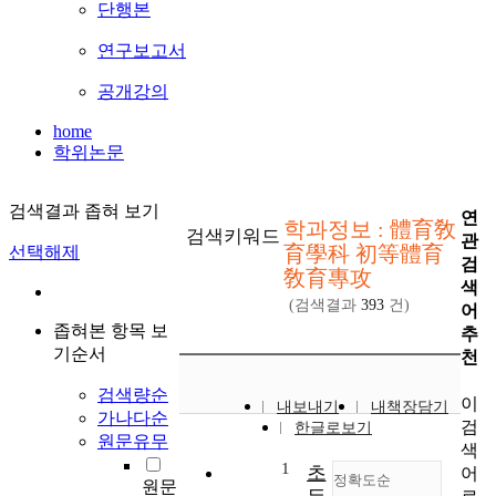
단행본
연구보고서
공개강의
home
학위논문
검색결과 좁혀 보기
연
학과정보 : 體育敎
검색키워드
관
育學科 初等體育
선택해제
검
敎育專攻
색
(검색결과
393
건)
어
좁혀본 항목 보
추
기순서
천
검색량순
이
내보내기
내책장담기
가나다순
검
한글로보기
원문유무
색
1
초
어
정확도순
원문