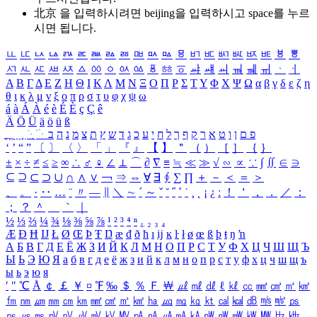
北京 을 입력하시려면
beijing
을 입력하시고 space를 누르
시면 됩니다.
ㅥ
ㅦ
ㅧ
ㅨ
ㅩ
ㅪ
ㅫ
ㅬ
ㅭ
ㅮ
ㅯ
ㅰ
ㅱ
ㅲ
ㅳ
ㅴ
ㅵ
ㅶ
ㅷ
ㅸ
ㅹ
ㅺ
ㅻ
ㅼ
ㅽ
ㅾ
ㅿ
ㆀ
ㆁ
ㆂ
ㆃ
ㆄ
ㆅ
ㆆ
ㆇ
ㆈ
ㆉ
ㆊ
ㆋ
ㆌ
ㆍ
ㆎ
Α
Β
Γ
Δ
Ε
Ζ
Η
Θ
Ι
Κ
Λ
Μ
Ν
Ξ
Ο
Π
Ρ
Σ
Τ
Υ
Φ
Χ
Ψ
Ω
α
β
γ
δ
ε
ζ
η
θ
ι
κ
λ
μ
ν
ξ
ο
π
ρ
σ
τ
υ
φ
χ
ψ
ω
á
à
Á
À
é
è
É
È
ç
Ç
ê
Ä
Ö
Ü
ä
ö
ü
ß
ְ
ֳ
ֲ
ֱ
ָ
ַ
ֵ
ֶ
ִ
ֹ
ּ
ֻ
ׂ
ׁ
ּ
ב
ה
נ
מ
צ
ת
ץ
ש
ד
ג
כ
ע
י
ח
ל
ך
ף
ק
ר
א
ט
ו
ן
ם
פ
‘
’
“
”
〔
〕
〈
〉
「
」
『
』
【
】
＂
（
）
［
］
｛
｝
±
×
÷
≠
≤
≥
∞
∴
♂
♀
∠
⊥
⌒
∂
∇
≡
≒
≪
≫
√
∽
∝
∵
∫
∬
∈
∋
⊆
⊇
⊂
⊃
∪
∩
∧
∨
￢
⇒
⇔
∀
∃
∮
∑
∏
＋
－
＜
＝
＞
、
。
·
‥
…
¨
〃
―
∥
＼
∼
´
～
ˇ
˘
˝
˚
˙
¸
˛
¡
¿
ː
！
＇
，
．
／
：
；
？
＾
＿
｀
｜
½
⅓
⅔
¼
¾
⅛
⅜
⅝
⅞
¹
²
³
⁴
ⁿ
₁
₂
₃
₄
Æ
Ð
Ħ
Ĳ
Ł
Ø
Œ
Þ
Ŧ
Ŋ
æ
đ
ð
ħ
ı
ĳ
ĸ
ŀ
ł
ø
œ
ß
þ
ŧ
ŋ
ŉ
А
Б
В
Г
Д
Е
Ё
Ж
З
И
Й
К
Л
М
Н
О
П
Р
С
Т
У
Ф
Х
Ц
Ч
Ш
Щ
Ъ
Ы
Ь
Э
Ю
Я
а
б
в
г
д
е
ё
ж
з
и
й
к
л
м
н
о
п
р
с
т
у
ф
х
ц
ч
ш
щ
ъ
ы
ь
э
ю
я
′
″
℃
Å
￠
￡
￥
¤
℉
‰
＄
％
Ｆ
￦
㎕
㎖
㎗
ℓ
㎘
㏄
㎣
㎤
㎥
㎦
㎙
㎚
㎛
㎜
㎝
㎞
㎟
㎠
㎡
㎢
㏊
㎍
㎎
㎏
㏏
㎈
㎉
㏈
㎧
㎨
㎰
㎱
㎲
㎳
㎴
㎵
㎶
㎷
㎸
㎹
㎀
㎁
㎂
㎃
㎄
㎺
㎻
㎽
㎾
㎿
㎐
㎑