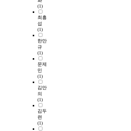
화
텔
를
구
D
별
육
t
로
학
구
(1)
링
설
를
D
핵
수
a
그
교
에
을
정
진
I
심
업
r
램
최흥
교
서
활
하
행
E
설
이
y
을
사
는
섭
용
고
하
모
계
초
t
개
4
다
(1)
하
,
였
형
절
등
e
발
명
음
여
연
고
(
차
체
a
하
한만
과
과
창
구
자
분
로
육
c
여
관
같
규
의
를
료
석
초
수
h
초
리
이
(1)
․
수
처
-
등
업
e
등
자
연
인
행
리
설
체
에
r
체
문제
1
구
성
하
를
계
육
주
s
육
명
문
민
교
였
통
-
수
는
,
을
을
제
(1)
육
다
해
개
업
시
g
활
연
를
을
.
다
발
현
사
e
성
김만
구
설
실
첫
음
-
장
점
n
화
참
정
의
현
째
과
실
에
을
e
하
여
하
(1)
하
,
같
행
서
도
r
는
자
였
기
초
은
-
유
출
a
데
김두
로
다
위
등
결
평
용
하
t
목
선
.
련
해
교
론
가
하
고
e
적
정
첫
(1)
프
사
을
)
게
자
d
이
하
째
로
는
얻