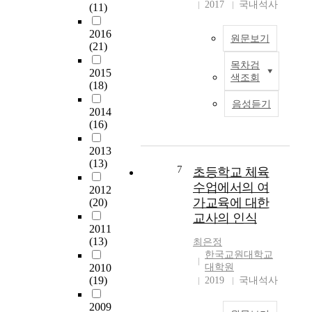
전
는
‘
2017
국내석사
떻
(11)
h
문
것
피
게
e
성
이
지
설
2016
q
원문보기
개
목
컬
(21)
계
u
발
적
리
하
a
목차검
이
(
이
2015
터
고
l
색조회
연
C
(18)
며
러
운
i
구
P
,
시
영
음성듣기
t
의
2014
D
이
(
해
a
(16)
목
:
를
P
야
t
적
C
토
h
하
i
2013
은
o
대
y
는
v
(13)
창
n
7
로
초등학교 체육
s
지
e
의
t
체
i
수업에서의 여
구
i
2012
․
i
육
c
체
가교육에 대한
(20)
m
인
n
수
a
적
교사의 인식
p
성
u
업
l
인
2011
r
교
i
의
L
(13)
방
최은정
o
육
n
개
i
한국교원대학교
법
v
에
g
선
2010
대학원
t
을
e
효
P
(19)
2019
국내석사
에
e
몰
m
과
r
필
r
라
e
적
2009
o
요
a
어