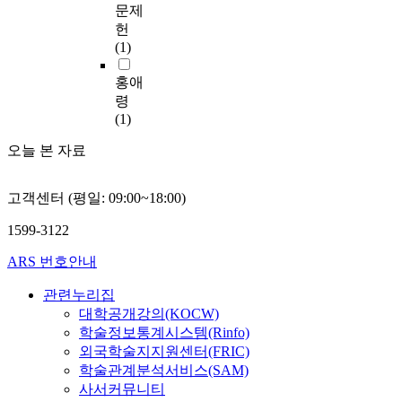
을
활
하
s
있
문제
여
,
그
체
었
적
용
였
p
다
심
연
헌
램
육
다
용
될
다
e
.
층
구
(1)
개
교
.
하
수
.
c
면
대
발
과
여
있
본
i
이
홍애
담
상
을
지
첫
수
을
연
f
를
을
자
령
위
속
째
행
것
구
i
위
실
의
(1)
한
적
,
되
이
의
c
해
시
인
연
전
대
었
다
연
오늘 본 자료
p
C
하
구
구
문
체
다
.
구
r
도
였
통
를
성
활
.
문
o
J
고
계
수
개
동
고객센터 (평일: 09:00~18:00)
첫
플
제
b
초
,
학
행
발
마
째
립
는
l
등
문
적
한
1599-3122
(
련
,
러
첫
e
학
서
특
후
C
여
분
닝
째
m
교
ARS 번호안내
자
성
초
P
부
석
체
,
s
를
료
에
등
D
관
(
육
초
o
관련누리집
대
와
따
학
)
련
A
수
등
f
대학공개강의(KOCW)
상
문
라
교
과
이
n
업
교
p
으
학술정보통계시스템(Rinfo)
헌
각
6
정
다
a
설
사
h
로
외국학술지지원센터(FRIC)
분
변
학
에
.
l
계
의
y
S
석
인
학술관계분석서비스(SAM)
년
서
본
y
원
체
s
t
을
은
사서커뮤니티
체
무
연
s
리
육
i