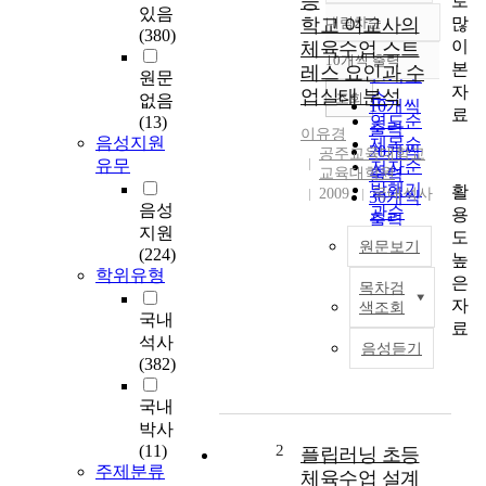
등
로
있음
많
학교 여교사의
내림차순
정확도
(380)
이
체육수업 스트
순
10개씩 출력
내림차순
본
레스 요인과 수
인기도
원문
자
업실태 분석
순
조회
없음
10개씩
료
연도순
(13)
출력
이유경
음성지원
제목순
20개씩
공주교육대학교
유무
저자순
교육대학원
출력
발행기
활
2009
국내석사
30개씩
음성
관순
용
출력
지원
도
50개씩
원문보기
(224)
높
출력
학위유형
은
100개씩
목차검
T
자
색조회
출력
h
국내
료
i
석사
음성듣기
s
(382)
s
t
국내
u
박사
d
(11)
2
플립러닝 초등
y
주제분류
체육수업 설계