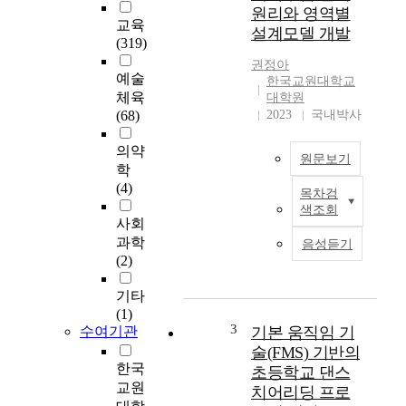
a
원리와 영역별
i
교육
설계모델 개발
m
(319)
e
권정아
d
예술
한국교원대학교
a
체육
대학원
t
(68)
2023
국내박사
p
r
의약
원문보기
o
학
v
(4)
목차검
현
i
색조회
장
d
사회
의
i
과학
음성듣기
교
n
(2)
사
g
들
a
기타
은
f
(1)
미
3
u
수여기관
기본 움직임 기
래
n
술(FMS) 기반의
교
d
한국
초등학교 댄스
육
a
교원
치어리딩 프로
을
m