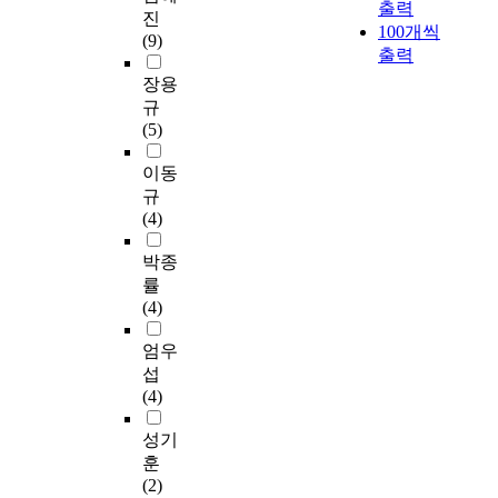
미
설
과
출력
업
있
e
유
사
서
진
선
를
문
감
설
100개씩
는
d
발
점
수
(9)
행
이
조
성
계
출력
지
u
할
을
업
연
해
사
중
원
심
c
우
장용
제
몰
구
하
를
심
리
도
a
려
공
입
규
분
고
실
의
와
있
t
가
하
과
(5)
석
,
시
예
영
게
i
있
는
수
을
경
하
술
역
살
o
다
이동
데
업
통
험
였
교
별
펴
n
.
있
정
규
하
의
다
육
설
보
c
따
다
서
(4)
여
다
.
을
계
고
l
라
.
의
체
양
자
잇
모
,
a
서
박종
매
육
한
료
는
델
놀
s
이
연
개
률
교
맥
수
실
은
이
s
연
구
효
(4)
과
락
합
천
초
체
t
구
의
과
에
을
후
적
등
육
h
는
엄우
목
를
적
분
설
대
교
에
a
가
적
검
섭
합
석
문
안
사
대
t
상
을
증
(4)
한
하
내
을
가
한
c
현
달
하
스
여
용
제
플
교
a
실
성기
성
는
토
이
이
시
립
사
u
스
하
것
훈
리
에
부
하
러
들
s
포
기
을
(2)
텔
대
실
고
닝