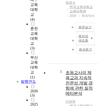
교
위
m
박경수
교육
육
한
a
한국교원대학교
대학
과
시
l
교육대학원
교
정
간
2020
국내석사
o
(4)
의
확
p
방
보
e
원문보기
춘천
향
의
r
교육
성
목
a
목차검
이
과
대학
적
t
색조회
연
아
교
으
i
구
동
(3)
로
o
음성듣기
는
기
플
n
미
운
부산
립
o
세
동
교육
러
f
먼
발
닝
대학
p
지
달
5
체
교
초등교사의 체
h
환
단
육
(1)
육교과 지속적
y
경
계
수
발행연도
s
전문성 개발 경
에
를
업
i
험에 관한 질적
서
반
에
2026
c
메타분석
의
영
(3)
대
a
초
하
한
l
이정현
등
2025
여
요
e
한국교원대학교