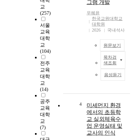
대학
그램 개발
위
e
교
한
n
(257)
우혜윤
시
t
한국교원대학교
대
a
대학원
서울
적
l
2026
국내석사
교육
요
m
대학
구
a
교
원문보기
를
t
(104)
충
e
목차검
본
족
r
전주
색조회
연
하
i
교육
구
고
a
음성듣기
대학
는
학
l
교
2
습
f
(14)
0
자
o
2
중
r
공주
2
심
4
미세먼지 환경
t
교육
개
활
h
에서의 초등학
대학
정
동
e
교 실외체육수
교
체
전
n
업 운영실태 및
(7)
육
개
o
교사의 인식
과
를
r
대구