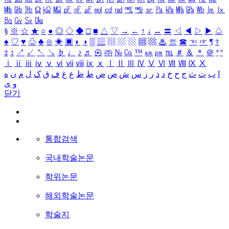
㎒
㎓
㎔
Ω
㏀
㏁
㎊
㎋
㎌
㏖
㏅
㎭
㎮
㎯
㏛
㎩
㎪
㎫
㎬
㏝
㏐
㏓
㏃
㏉
㏜
㏆
§
※
☆
★
○
●
◎
◇
◆
□
■
△
▽
→
←
↑
↓
↔
〓
◁
◀
▷
▶
♤
♠
♡
♥
♧
♣
⊙
◈
▣
◐
◑
▒
▤
▥
▨
▧
▦
▩
♨
☏
☎
☜
☞
¶
†
‡
↕
↗
↙
↖
↘
♭
♩
♪
♬
㉿
㈜
№
㏇
™
㏂
㏘
℡
＃
＆
＊
＠
ª
º
ⅰ
ⅱ
ⅲ
ⅳ
ⅴ
ⅵ
ⅶ
ⅷ
ⅸ
ⅹ
Ⅰ
Ⅱ
Ⅲ
Ⅳ
Ⅴ
Ⅵ
Ⅶ
Ⅷ
Ⅸ
Ⅹ
ا
ب
ت
ث
ج
ح
خ
د
ذ
ر
ز
س
ش
ص
ض
ط
ظ
ع
غ
ف
ق
ک
ل
م
ن
ه
و
ی
닫기
통합검색
국내학술논문
학위논문
해외학술논문
학술지