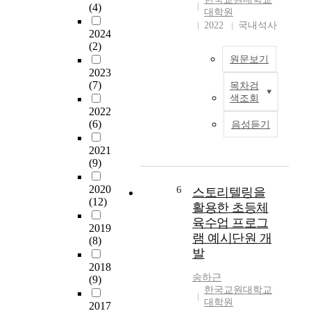
(4)
학
,
구
대학원
d
교
초
와
2022
국내석사
u
2024
실
등
필
c
(2)
외
학
요
a
원문보기
체
생
도
t
2023
육
들
가
i
(7)
목차검
이
수
이
높
o
색조회
연
업
F
다
n
2022
구
운
M
.
(6)
c
음성듣기
는
영
S
하
u
초
실
를
지
2021
r
등
태
체
(9)
만
r
교
와
계
플
i
사
교
2020
6
적
스토리텔링을
립
c
의
(12)
사
으
러
활용한 초등체
u
체
의
로
닝
육수업 프로그
l
2019
육
인
습
체
u
램 예시단원 개
(8)
교
식
득
육
m
발
과
을
함
수
a
2018
지
확
으
업
n
송하근
(9)
속
인
로
을
한국교원대학교
d
적
하
써
어
대학원
t
2017