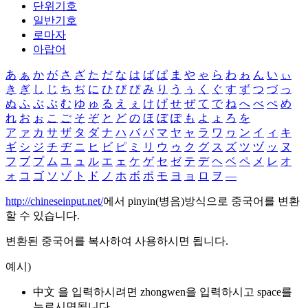
단위기호
일반기호
로마자
아랍어
あ
ぁ
か
が
さ
ざ
た
だ
な
は
ば
ぱ
ま
や
ゃ
ら
わ
ゎ
ん
い
ぃ
き
ぎ
し
じ
ち
ぢ
に
ひ
び
ぴ
み
り
う
ぅ
く
ぐ
す
ず
つ
づ
っ
ぬ
ふ
ぶ
ぷ
む
ゆ
ゅ
る
え
ぇ
け
げ
せ
ぜ
て
で
ね
へ
べ
ぺ
め
れ
お
ぉ
こ
ご
そ
ぞ
と
ど
の
ほ
ぼ
ぽ
も
よ
ょ
ろ
を
ア
ァ
カ
サ
ザ
タ
ダ
ナ
ハ
バ
パ
マ
ヤ
ャ
ラ
ワ
ヮ
ン
イ
ィ
キ
ギ
シ
ジ
チ
ヂ
ニ
ヒ
ビ
ピ
ミ
リ
ウ
ゥ
ク
グ
ス
ズ
ツ
ヅ
ッ
ヌ
フ
ブ
プ
ム
ユ
ュ
ル
エ
ェ
ケ
ゲ
セ
ゼ
テ
デ
ヘ
ベ
ペ
メ
レ
オ
ォ
コ
ゴ
ソ
ゾ
ト
ド
ノ
ホ
ボ
ポ
モ
ヨ
ョ
ロ
ヲ
―
http://chineseinput.net/
에서 pinyin(병음)방식으로 중국어를 변환
할 수 있습니다.
변환된 중국어를 복사하여 사용하시면 됩니다.
예시)
中文 을 입력하시려면
zhongwen
을 입력하시고 space를
누르시면됩니다.