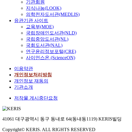
r
통
차
기관회원
육
엇
구
i
와
수
c
i
해
이
지식나눔(LOOK)
과
을
결
s
영
업
a
n
자
가
도
의학전자도서관(MEDLIS)
경
과
)
역
에
l
g
료
있
전
유관기관 사이트
험
미
단
별
서
e
e
를
는
활
하
교육부(MOE)
세
계
설
놀
d
r
수
가
동
는
국립장애인도서관(NLD)
먼
에
계
이
u
(
집
?
을
가
지
국립중앙도서관(NL)
서
모
체
c
2
하
둘
선
?
에
국회도서관(NAL)
는
델
육
a
0
였
째
택
둘
대
문
연구윤리정보포털(CRE)
은
은
t
0
다
,
하
째
비
헌
사이언스온 (ScienceON)
문
어
i
4
.
각
고
,
하
고
헌
떻
o
)
이
변
2
초
여
이용약관
찰
연
게
n
의
와
인
4
등
대
개인정보처리방침
및
구
활
c
3
같
은
차
교
체
전
개인정보 재동의
를
용
l
단
은
어
시
사
활
문
기관소개
통
되
a
계
방
떤
분
는
동
가
해
고
s
순
법
관
량
체
을
저작물 게시중단요청
(
개
있
s
환
으
계
의
육
마
치
발
는
t
과
로
를
스
교
련
어
된
가
h
정
수
지
토
과
하
리
초
?
r
을
41061 대구광역시 동구 동내로 64(동내동1119) KERIS빌딩
집
니
리
지
는
딩
기
,
o
반
된
는
텔
속
교
강
플
둘
Copyright© KERIS. ALL RIGHTS RESERVED
u
영
자
가
링