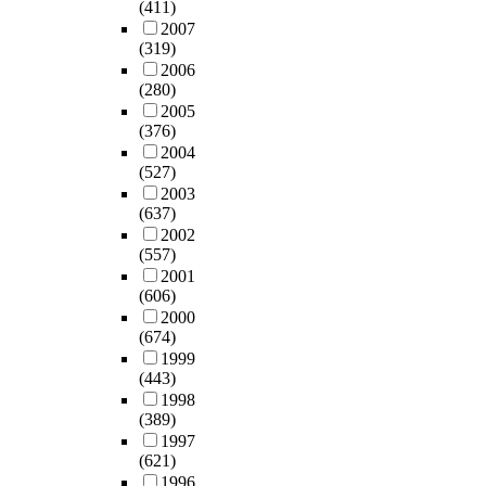
소
(411)
l
자
2007
e
(319)
의
m
2006
p
e
(280)
a
n
2005
r
t
(376)
a
i
2004
m
n
(527)
e
g
2003
t
a
(637)
e
n
2002
r
i
(557)
와
n
2001
가
-
(606)
해
m
2000
진
(674)
e
b
1999
m
i
(443)
o
a
1998
r
s
(389)
y
전
1997
c
(621)
압
o
1996
에