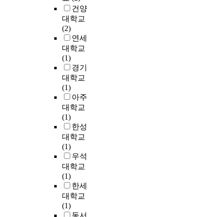
최
l
건양
소
y
대학교
치
z
(2)
가
e
연세
0
d
대학교
이
.
(1)
되
I
경기
는
n
대학교
게
a
(1)
이
d
아주
트
d
대학교
전
i
(1)
압
t
한성
을
i
대학교
문
o
(1)
턱
n
우석
전
,
대학교
압
t
(1)
으
h
한세
로
r
대학교
제
e
(1)
안
e
동서