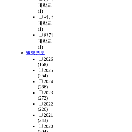
하
t
대학교
여
y
(1)
c
p
서남
l
e
대학교
o
s
(1)
s
o
한경
e
f
대학교
d
I
(1)
-
G
발행연도
f
Z
2026
o
O
(168)
r
m
2025
m
e
(254)
의
m
2024
문
r
(286)
턱
i
2023
전
s
(272)
압
t
2022
식
o
(226)
을
r
2021
도
s
(243)
출
w
2020
하
(204)
e