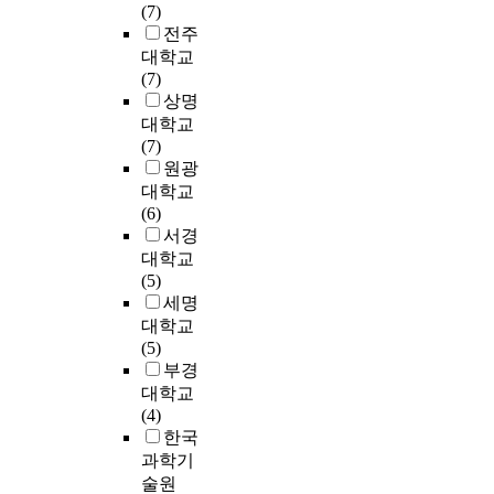
(7)
)
i
전주
으
c
대학교
로
i
(7)
풀
a
상명
어
l
대학교
각
n
(7)
영
e
원광
역
u
대학교
내
r
(6)
에
a
서경
서
l
의
대학교
n
전
(5)
e
위
세명
t
분
대학교
w
포
(5)
o
를
부경
r
채
대학교
k
널
(4)
(
에
한국
A
수
과학기
N
직
술원
N