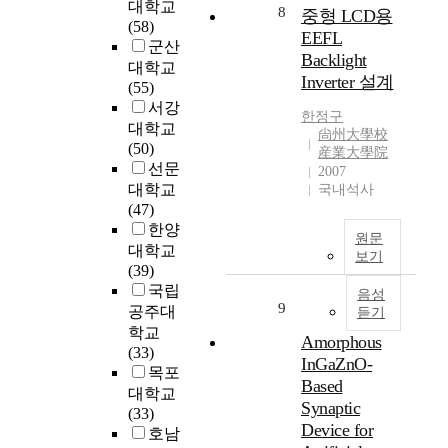
대학교
8
있
t
중형 LCD용
(58)
다
r
EEFL
군산
.
i
Backlight
대학교
n
Inverter 설계
(55)
s
서강
i
한정구
대학교
c
尙州大學校
(50)
産業大學院
-
선문
2007
b
대학교
국내석사
o
(47)
d
한양
y
원문
대학교
S
보기
(39)
D
국립
G
음성
9
공주대
듣기
S
학교
O
Amorphous
(33)
I
InGaZnO-
목포
M
Based
대학교
O
Synaptic
(33)
S
Device for
호남
F