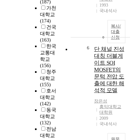
(187)
며
1993
가천
,
국내석사
대학교
A
(174)
C
복사/
건국
모
대출
대학교
터
신청
(163)
의
한국
경
6
단 채널 진성
교통대
우
대칭 더블게
모
학교
이트 SOI
터
(156)
MOSFET의
의
청주
문턱 전압 도
구
대학교
출에 대한 해
조
(155)
석적 모델
가
호서
간
대학교
장은성
단
(142)
홍익대학교
하
동국
대학원
여
대학교
2009
,
(132)
국내석사
보
전남
수
대학교
원문
및