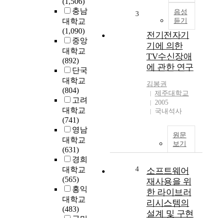
(1,506)
변
에
충남
환
음성
발
3
대학교
듣기
하
생
(1,090)
는
하
전기전자기
중앙
인
는
기에 의한
대학교
버
전
TV수신장애
(892)
터
자
에 관한 연구
단국
의
유
가
대학교
도
김봉권
장
(804)
현
제주대학교
큰
고려
상
2005
장
대학교
에
국내석사
점
(741)
서
은
영남
-
원문
주
대학교
-
보기
파
(631)
-
수
경희
-
를
4
-
대학교
소프트웨어
제
중
(565)
재사용을 위
어
략
홍익
한 라이브러
하
대학교
리시스템의
여
(483)
설계 및 구현
모