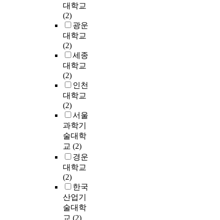
i
대학교
으
n
(2)
며
g
광운
이
,
대학교
로
w
(2)
부
a
세종
터
s
대학교
표
f
(2)
면
a
인천
전
b
대학교
위
r
(2)
를
i
서울
도
c
과학기
출
a
술대학
하
t
교
(2)
였
e
다
경운
d
.
대학교
a
표
(2)
n
면
한국
d
전
산업기
a
위
술대학
n
의
a
교
(2)