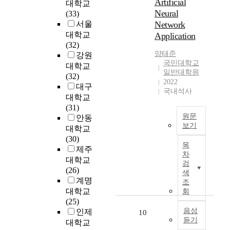
Artificial
E
대학교
Neural
T
(33)
의
서울
Network
문
대학교
Application
턱
(32)
양태준
전
강원
국민대학교
압
대학교
일반대학원
도
(32)
2022
출
대구
국내석사
을
대학교
위
(31)
한
원문
안동
보기
간
대학교
단
(30)
I
목
한
제주
n
차
해
t
대학교
검
석
h
(26)
색
적
i
계명
조
모
s
대학교
회
델
p
(25)
을
a
음성
인제
10
제
듣기
p
대학교
시