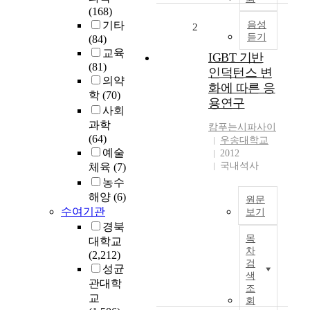
철
(168)
도
기타
음성
2
듣기
시
(84)
설
교육
IGBT 기반
로
(81)
인덕턴스 변
인
의약
화에 따른 응
하
학
(70)
용연구
여
사회
주
과학
캄푸는시파사이
변
(64)
우송대학교
의
예술
2012
m
국내석사
체육
(7)
e
농수
t
해양
(6)
원문
a
수여기관
보기
l
경북
교
i
목
대학교
류
c
차
(2,212)
전
통
검
성균
원
신
색
관대학
으
회
조
교
로
회
선