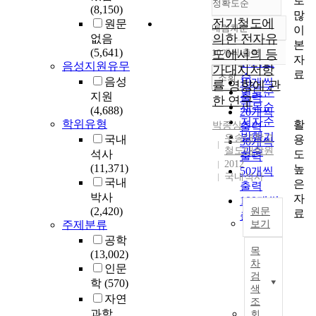
로
정확도순
(8,150)
많
전기철도에
원문
내림차순
이
정확도
의한 전자유
없음
본
순
(5,641)
10개씩 출력
도에서의 등
내림차순
자
인기도
음성지원유무
가대지저항
료
순
조회
음성
10개씩
률 영향에 관
연도순
지원
출력
한 연구
제목순
(4,688)
20개씩
저자순
학위유형
활
박종상
출력
발행기
우송대학교
용
국내
30개씩
철도대학원
관순
도
석사
출력
2012
(11,371)
높
50개씩
국내석사
국내
은
출력
박사
자
100개씩
(2,420)
원문
료
출력
주제분류
보기
공학
본
목
(13,002)
논
차
인문
문
검
학
(570)
은
색
자연
전
조
기
과학
회