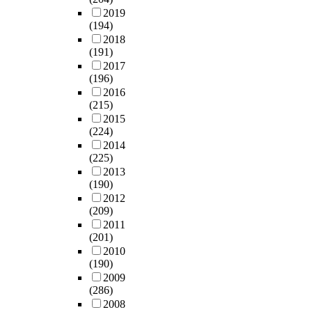
였
2019
r
다
(194)
e
.
2018
m
도
(191)
a
출
2017
n
(196)
된
u
2016
문
f
(215)
턱
a
2015
전
c
(224)
압
t
2014
표
u
(225)
현
r
2013
식
e
(190)
을
d
2012
모
,
(209)
의
e
2011
실
a
(201)
험
c
2010
한
(190)
h
결
2009
i
과
(286)
m
,
2008
p