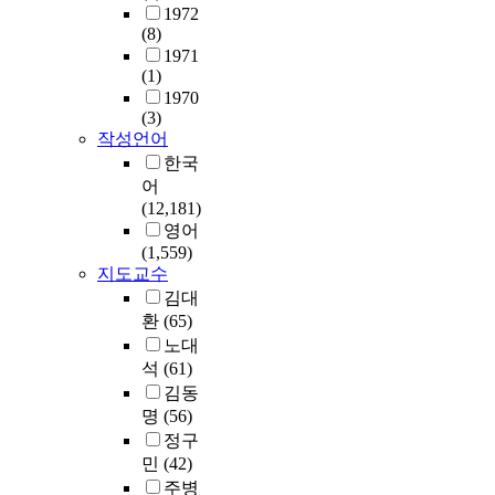
확
n
1972
하
-
(8)
고
i
1971
간
d
(1)
단
e
1970
한
(3)
n
문
작성언어
t
턱
i
한국
전
c
어
압
a
(12,181)
식
l
영어
을
p
(1,559)
도
u
지도교수
출
l
김대
해
s
환
(65)
냈
e
노대
으
s
석
(61)
며
s
김동
S
u
명
(56)
h
c
정구
o
h
민
(42)
r
a
주병
t
s