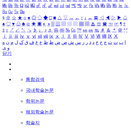
㎒
㎓
㎔
Ω
㏀
㏁
㎊
㎋
㎌
㏖
㏅
㎭
㎮
㎯
㏛
㎩
㎪
㎫
㎬
㏝
㏐
㏓
㏃
㏉
㏜
㏆
§
※
☆
★
○
●
◎
◇
◆
□
■
△
▽
→
←
↑
↓
↔
〓
◁
◀
▷
▶
♤
♠
♡
♥
♧
♣
⊙
◈
▣
◐
◑
▒
▤
▥
▨
▧
▦
▩
♨
☏
☎
☜
☞
¶
†
‡
↕
↗
↙
↖
↘
♭
♩
♪
♬
㉿
㈜
№
㏇
™
㏂
㏘
℡
＃
＆
＊
＠
ª
º
ⅰ
ⅱ
ⅲ
ⅳ
ⅴ
ⅵ
ⅶ
ⅷ
ⅸ
ⅹ
Ⅰ
Ⅱ
Ⅲ
Ⅳ
Ⅴ
Ⅵ
Ⅶ
Ⅷ
Ⅸ
Ⅹ
ا
ب
ت
ث
ج
ح
خ
د
ذ
ر
ز
س
ش
ص
ض
ط
ظ
ع
غ
ف
ق
ک
ل
م
ن
ه
و
ی
닫기
통합검색
국내학술논문
학위논문
해외학술논문
학술지