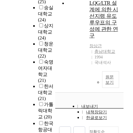
e
(25)
LQG/LTR 설
하
r
숭실
계에 의한 시
였
,
대학교
선지령 유도
다
a
(24)
루우프의 구
.
m
상지
성에 관한 연
I
e
대학교
n
구
m
(24)
t
r
청운
장상근
r
i
대학교
충남대학교
i
s
(22)
1994
n
t
숙명
국내석사
s
o
여자대
i
r
학교
c
원문
,
(21)
실
보기
a
한서
리
n
대학교
콘
o
(21)
채
x
가톨
널
내보내기
i
릭대학
영
내책장담기
d
교
(20)
한글로보기
역
e
한국
및
I
항공대
g
n
정확도순