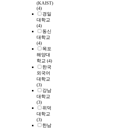
한
(KAIST)
)
방
(4)
f
향
경일
o
의
대학교
r
좌
(4)
n
표
동신
e
에
대학교
u
대
(4)
r
해
목포
o
4
m
해양대
차
o
학교
(4)
및
r
한국
5
p
외국어
차
h
대학교
다
i
(3)
항
c
강남
식
c
대학교
으
o
(3)
로
m
위덕
표
p
대학교
현
u
(3)
하
t
한남
였