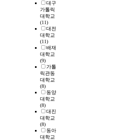
방
y
대구
정
f
가톨릭
식
o
대학교
을
r
(11)
반
c
대전
복
o
대학교
법
n
(11)
(
s
배재
i
t
대학교
t
r
(9)
e
u
가톨
r
c
릭관동
a
t
대학교
t
i
(8)
i
n
동양
o
g
대학교
n
a
(8)
m
n
대진
e
a
대학교
t
r
(8)
h
t
동아
o
i
대학교
d
f