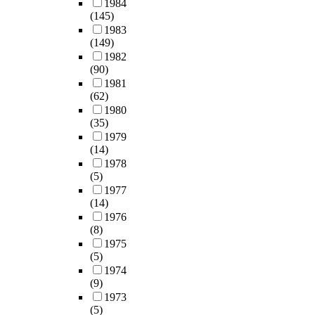
1984
모
s
(145)
델
t
1983
에
,
(149)
비
i
1982
해
n
(90)
모
s
1981
델
t
(62)
의
e
1980
도
(35)
a
출
1979
d
과
(14)
o
정
1978
f
이
(5)
a
보
1977
p
(14)
다
p
1976
논
l
(8)
리
y
1975
적
i
(5)
이
n
1974
면
g
(9)
서
n
1973
정
o
(5)