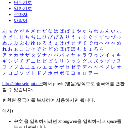
단위기호
일반기호
로마자
아랍어
あ
ぁ
か
が
さ
ざ
た
だ
な
は
ば
ぱ
ま
や
ゃ
ら
わ
ゎ
ん
い
ぃ
き
ぎ
し
じ
ち
ぢ
に
ひ
び
ぴ
み
り
う
ぅ
く
ぐ
す
ず
つ
づ
っ
ぬ
ふ
ぶ
ぷ
む
ゆ
ゅ
る
え
ぇ
け
げ
せ
ぜ
て
で
ね
へ
べ
ぺ
め
れ
お
ぉ
こ
ご
そ
ぞ
と
ど
の
ほ
ぼ
ぽ
も
よ
ょ
ろ
を
ア
ァ
カ
サ
ザ
タ
ダ
ナ
ハ
バ
パ
マ
ヤ
ャ
ラ
ワ
ヮ
ン
イ
ィ
キ
ギ
シ
ジ
チ
ヂ
ニ
ヒ
ビ
ピ
ミ
リ
ウ
ゥ
ク
グ
ス
ズ
ツ
ヅ
ッ
ヌ
フ
ブ
プ
ム
ユ
ュ
ル
エ
ェ
ケ
ゲ
セ
ゼ
テ
デ
ヘ
ベ
ペ
メ
レ
オ
ォ
コ
ゴ
ソ
ゾ
ト
ド
ノ
ホ
ボ
ポ
モ
ヨ
ョ
ロ
ヲ
―
http://chineseinput.net/
에서 pinyin(병음)방식으로 중국어를 변환
할 수 있습니다.
변환된 중국어를 복사하여 사용하시면 됩니다.
예시)
中文 을 입력하시려면
zhongwen
을 입력하시고 space를
누르시면됩니다.