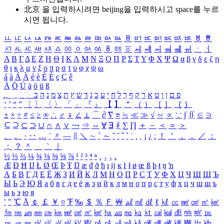
北京 을 입력하시려면
beijing
을 입력하시고 space를 누르
시면 됩니다.
ㅥ
ㅦ
ㅧ
ㅨ
ㅩ
ㅪ
ㅫ
ㅬ
ㅭ
ㅮ
ㅯ
ㅰ
ㅱ
ㅲ
ㅳ
ㅴ
ㅵ
ㅶ
ㅷ
ㅸ
ㅹ
ㅺ
ㅻ
ㅼ
ㅽ
ㅾ
ㅿ
ㆀ
ㆁ
ㆂ
ㆃ
ㆄ
ㆅ
ㆆ
ㆇ
ㆈ
ㆉ
ㆊ
ㆋ
ㆌ
ㆍ
ㆎ
Α
Β
Γ
Δ
Ε
Ζ
Η
Θ
Ι
Κ
Λ
Μ
Ν
Ξ
Ο
Π
Ρ
Σ
Τ
Υ
Φ
Χ
Ψ
Ω
α
β
γ
δ
ε
ζ
η
θ
ι
κ
λ
μ
ν
ξ
ο
π
ρ
σ
τ
υ
φ
χ
ψ
ω
á
à
Á
À
é
è
É
È
ç
Ç
ê
Ä
Ö
Ü
ä
ö
ü
ß
ְ
ֳ
ֲ
ֱ
ָ
ַ
ֵ
ֶ
ִ
ֹ
ּ
ֻ
ׂ
ׁ
ּ
ב
ה
נ
מ
צ
ת
ץ
ש
ד
ג
כ
ע
י
ח
ל
ך
ף
ק
ר
א
ט
ו
ן
ם
פ
‘
’
“
”
〔
〕
〈
〉
「
」
『
』
【
】
＂
（
）
［
］
｛
｝
±
×
÷
≠
≤
≥
∞
∴
♂
♀
∠
⊥
⌒
∂
∇
≡
≒
≪
≫
√
∽
∝
∵
∫
∬
∈
∋
⊆
⊇
⊂
⊃
∪
∩
∧
∨
￢
⇒
⇔
∀
∃
∮
∑
∏
＋
－
＜
＝
＞
、
。
·
‥
…
¨
〃
―
∥
＼
∼
´
～
ˇ
˘
˝
˚
˙
¸
˛
¡
¿
ː
！
＇
，
．
／
：
；
？
＾
＿
｀
｜
½
⅓
⅔
¼
¾
⅛
⅜
⅝
⅞
¹
²
³
⁴
ⁿ
₁
₂
₃
₄
Æ
Ð
Ħ
Ĳ
Ł
Ø
Œ
Þ
Ŧ
Ŋ
æ
đ
ð
ħ
ı
ĳ
ĸ
ŀ
ł
ø
œ
ß
þ
ŧ
ŋ
ŉ
А
Б
В
Г
Д
Е
Ё
Ж
З
И
Й
К
Л
М
Н
О
П
Р
С
Т
У
Ф
Х
Ц
Ч
Ш
Щ
Ъ
Ы
Ь
Э
Ю
Я
а
б
в
г
д
е
ё
ж
з
и
й
к
л
м
н
о
п
р
с
т
у
ф
х
ц
ч
ш
щ
ъ
ы
ь
э
ю
я
′
″
℃
Å
￠
￡
￥
¤
℉
‰
＄
％
Ｆ
￦
㎕
㎖
㎗
ℓ
㎘
㏄
㎣
㎤
㎥
㎦
㎙
㎚
㎛
㎜
㎝
㎞
㎟
㎠
㎡
㎢
㏊
㎍
㎎
㎏
㏏
㎈
㎉
㏈
㎧
㎨
㎰
㎱
㎲
㎳
㎴
㎵
㎶
㎷
㎸
㎹
㎀
㎁
㎂
㎃
㎄
㎺
㎻
㎽
㎾
㎿
㎐
㎑