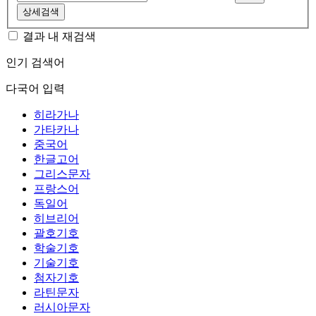
상세검색
결과 내 재검색
인기 검색어
다국어 입력
히라가나
가타카나
중국어
한글고어
그리스문자
프랑스어
독일어
히브리어
괄호기호
학술기호
기술기호
첨자기호
라틴문자
러시아문자