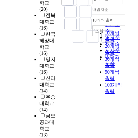
학교
a
G
(20)
t
내림차순
a
정확도
전북
e
Z
순
10개씩 출력
o
대학교
내림차순
n
인기도
x
(16)
O
순
조회
10개씩
i
한국
(
연도순
출력
d
해양대
I
제목순
20개씩
e
학교
G
저자순
내
출력
(16)
Z
발행기
에
30개씩
명지
O
관순
서
출력
대학교
)
의
(16)
50개씩
a
2
신라
출력
n
차
대학교
a
100개씩
원
(14)
l
출력
L
우송
o
a
g
대학교
p
m
(14)
l
e
금오
a
m
공과대
c
o
학교
e
r
(13)