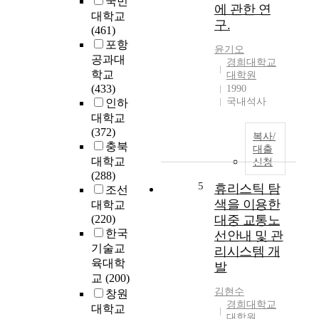
국민
에 관한 연
터
대학교
구.
의
(461)
주
포항
윤기오
파
공과대
경희대학교
수
학교
대학원
를
(433)
1990
조
국내석사
인하
절
대학교
하
(372)
복사/
게
충북
대출
모
대학교
신청
터
(288)
의
5
휴리스틱 탐
조선
속
색을 이용한
대학교
도
(220)
대중 교통노
를
한국
선안내 및 관
제
기술교
리시스템 개
어
육대학
발
할
교
(200)
수
김현수
창원
있
경희대학교
대학교
으
대학원