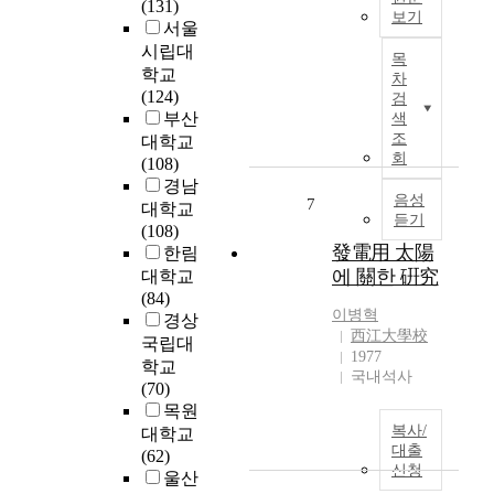
(131)
보기
점
서울
검
본
시립대
목
이
논
학교
차
용
문
(124)
검
이
에
부산
색
하
서
조
대학교
고
는
회
(108)
,
s
경남
부
h
음성
7
대학교
듣기
하
o
(108)
역
r
發電用 太陽
한림
률
t
에 關한 硏究
대학교
및
-
(84)
효
c
이병혁
경상
율
h
西江大學校
국립대
이
a
1977
학교
높
n
국내석사
(70)
은
n
목원
장
e
복사/
대학교
점
l
대출
(62)
등
i
신청
울산
이
n