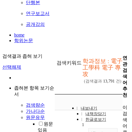
단행본
연구보고서
공개강의
home
학위논문
검색결과 좁혀 보기
연
학과정보 : 電子
검색키워드
관
工學科 電子 專
선택해제
검
攻
색
(검색결과
13,791
건)
어
좁혀본 항목 보기순
추
서
천
검색량순
이
내보내기
가나다순
검
내책장담기
원문유무
색
한글로보기
원문
1
어
있음