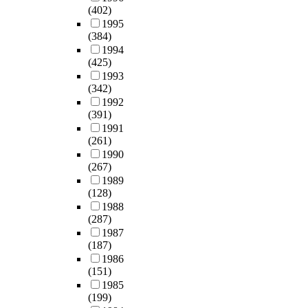
m
(402)
대
p
1995
한
u
(384)
정
t
1994
확
i
(425)
한
n
1993
의
g
(342)
존
a
1992
성
p
(391)
을
p
1991
확
l
(261)
인
i
1990
할
(267)
c
수
1989
a
있
(128)
t
었
1988
i
다
(287)
o
.
1987
n
(187)
본
.
1986
모
(151)
델
F
1985
은
i
(199)
타
r