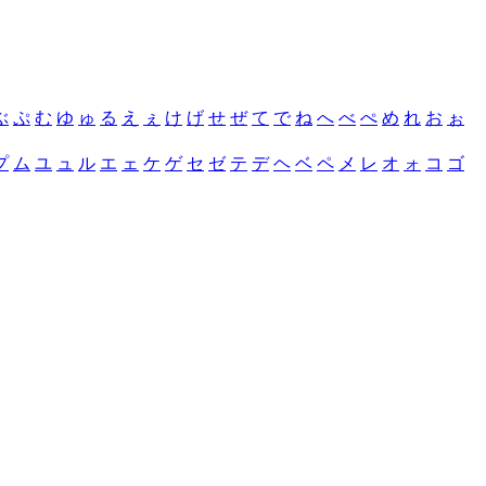
ぶ
ぷ
む
ゆ
ゅ
る
え
ぇ
け
げ
せ
ぜ
て
で
ね
へ
べ
ぺ
め
れ
お
ぉ
プ
ム
ユ
ュ
ル
エ
ェ
ケ
ゲ
セ
ゼ
テ
デ
ヘ
ベ
ペ
メ
レ
オ
ォ
コ
ゴ