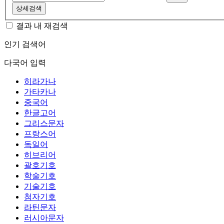
상세검색
결과 내 재검색
인기 검색어
다국어 입력
히라가나
가타카나
중국어
한글고어
그리스문자
프랑스어
독일어
히브리어
괄호기호
학술기호
기술기호
첨자기호
라틴문자
러시아문자