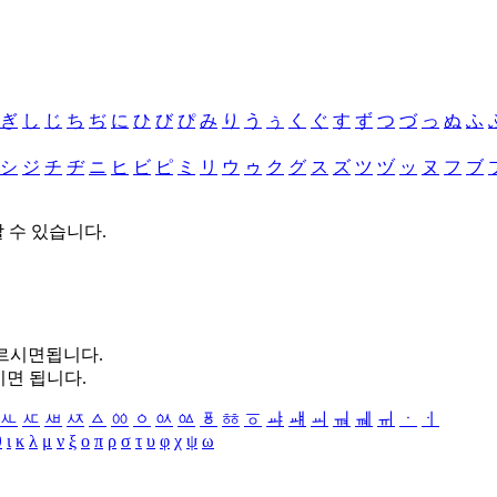
ぎ
し
じ
ち
ぢ
に
ひ
び
ぴ
み
り
う
ぅ
く
ぐ
す
ず
つ
づ
っ
ぬ
ふ
シ
ジ
チ
ヂ
ニ
ヒ
ビ
ピ
ミ
リ
ウ
ゥ
ク
グ
ス
ズ
ツ
ヅ
ッ
ヌ
フ
ブ
할 수 있습니다.
누르시면됩니다.
시면 됩니다.
ㅻ
ㅼ
ㅽ
ㅾ
ㅿ
ㆀ
ㆁ
ㆂ
ㆃ
ㆄ
ㆅ
ㆆ
ㆇ
ㆈ
ㆉ
ㆊ
ㆋ
ㆌ
ㆍ
ㆎ
θ
ι
κ
λ
μ
ν
ξ
ο
π
ρ
σ
τ
υ
φ
χ
ψ
ω