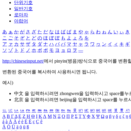
단위기호
일반기호
로마자
아랍어
あ
ぁ
か
が
さ
ざ
た
だ
な
は
ば
ぱ
ま
や
ゃ
ら
わ
ゎ
ん
い
ぃ
き
こ
ご
そ
ぞ
と
ど
の
ほ
ぼ
ぽ
も
よ
ょ
ろ
を
ア
ァ
カ
サ
ザ
タ
ダ
ナ
ハ
バ
パ
マ
ヤ
ャ
ラ
ワ
ヮ
ン
イ
ィ
キ
ギ
ソ
ゾ
ト
ド
ノ
ホ
ボ
ポ
モ
ヨ
ョ
ロ
ヲ
―
http://chineseinput.net/
에서 pinyin(병음)방식으로 중국어를 변환
변환된 중국어를 복사하여 사용하시면 됩니다.
예시)
中文 을 입력하시려면
zhongwen
을 입력하시고 space를
北京 을 입력하시려면
beijing
을 입력하시고 space를 누르
ㅥ
ㅦ
ㅧ
ㅨ
ㅩ
ㅪ
ㅫ
ㅬ
ㅭ
ㅮ
ㅯ
ㅰ
ㅱ
ㅲ
ㅳ
ㅴ
ㅵ
ㅶ
ㅷ
ㅸ
ㅹ
ㅺ
Α
Β
Γ
Δ
Ε
Ζ
Η
Θ
Ι
Κ
Λ
Μ
Ν
Ξ
Ο
Π
Ρ
Σ
Τ
Υ
Φ
Χ
Ψ
Ω
α
β
γ
δ
ε
ζ
η
á
à
Á
À
é
è
É
È
ç
Ç
ê
Ä
Ö
Ü
ä
ö
ü
ß