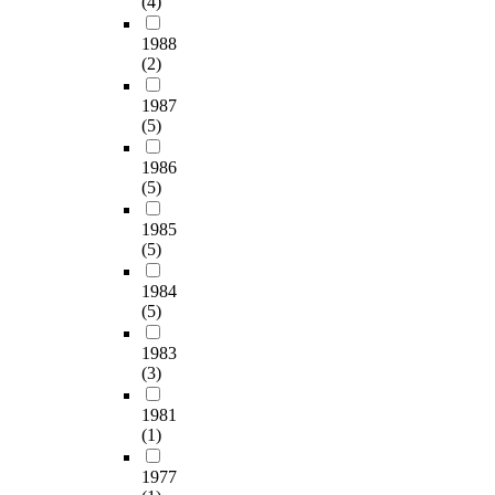
(4)
하는 사경회의 부흥
t
모
s
회가 꽃을 피웠기 때
h
이
1988
h
문이다. 결국 기독교
(2)
i
우
o
의 모든 운동의 정통
s
시
w
1987
성은 말씀에서 찾아
s
오
s
(5)
야 한다. 그런 반면에
t
스
t
지금 한국교회의 강
a
’
h
1986
단에서 선포되어지는
r
(
a
(5)
말씀은 복음에 입각
t
o
t
한 말씀의 선포라기
l
'
1
1985
보다는 하나의 '좋은
i
μ
3
(5)
강연' 같은 '세미나'에
n
ο
0
치중한다. 1907년 대
g
ο
y
1984
부흥운동에서 강력하
g
u
e
(5)
게 촉구하였던 '회
r
'
a
개'의 말씀보다는 '축
o
σ
1983
r
복'에 관한 말씀에 편
(3)
w
ι
s
중되어 있다. 한국의
t
ο
h
1981
기독교 강단의 편중
h
o
a
(1)
되어 있다는 것이 많
o
'
s
은 전문가들의 견해
f
,
b
1977
이다. 각 교회에서 다
c
유
e