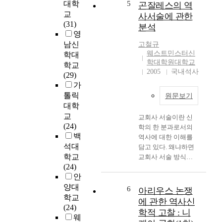
n
대학
5
곤잘레스의 역
복음을 심었다는 것
f
교
사서술에 관한
은 그 영향이 절대적
l
(31)
분석
이라는 것을 말한다.
u
영
이 비유가 딱히 정확
e
남신
고철규
하게 맞는 것이라고
n
웨스트민스터신
학대
말할 수는 없다. 그렇
c
학대학원대학교
학교
다 하더라도 초기 내
e
2005
국내석사
(29)
한 선교사들의 역할
o
가
이 한국교회의 형성
f
톨릭
원문보기
에 엄청난 영향을 주
t
대학
었다는 것은 의심할
h
교
교회사 서술이란 신
바 없다. 한국 교회에
e
(24)
학의 한 분과로서의
초기 대부흥운동이
P
백
역사에 대한 이해를
일어난 것은 한국 개
r
석대
담고 있다. 왜냐하면
신교가 전래된 지 겨
e
학교
교회사 서술 방식은
우 20여년의 시간 밖
s
(24)
인간중심의 보이는
에 지나지 않았다. 가
b
안
역사만을 서술하거나
히 경이로운 일이라
y
양대
모든 인과관계를 밝
아니할 수 있다. 마치
6
t
아리우스 논쟁
히는 것에 그치는 것
학교
아장 아장 걷는 어린
e
에 관한 역사신
이 아니라 하나님의
(24)
아이가 논, 밭에 가서
r
학적 고찰 : 니
역사하심과 역사의
웨
일을 하는 것과 같은
i