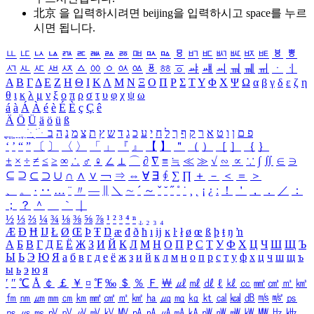
北京 을 입력하시려면
beijing
을 입력하시고 space를 누르
시면 됩니다.
ㅥ
ㅦ
ㅧ
ㅨ
ㅩ
ㅪ
ㅫ
ㅬ
ㅭ
ㅮ
ㅯ
ㅰ
ㅱ
ㅲ
ㅳ
ㅴ
ㅵ
ㅶ
ㅷ
ㅸ
ㅹ
ㅺ
ㅻ
ㅼ
ㅽ
ㅾ
ㅿ
ㆀ
ㆁ
ㆂ
ㆃ
ㆄ
ㆅ
ㆆ
ㆇ
ㆈ
ㆉ
ㆊ
ㆋ
ㆌ
ㆍ
ㆎ
Α
Β
Γ
Δ
Ε
Ζ
Η
Θ
Ι
Κ
Λ
Μ
Ν
Ξ
Ο
Π
Ρ
Σ
Τ
Υ
Φ
Χ
Ψ
Ω
α
β
γ
δ
ε
ζ
η
θ
ι
κ
λ
μ
ν
ξ
ο
π
ρ
σ
τ
υ
φ
χ
ψ
ω
á
à
Á
À
é
è
É
È
ç
Ç
ê
Ä
Ö
Ü
ä
ö
ü
ß
ְ
ֳ
ֲ
ֱ
ָ
ַ
ֵ
ֶ
ִ
ֹ
ּ
ֻ
ׂ
ׁ
ּ
ב
ה
נ
מ
צ
ת
ץ
ש
ד
ג
כ
ע
י
ח
ל
ך
ף
ק
ר
א
ט
ו
ן
ם
פ
‘
’
“
”
〔
〕
〈
〉
「
」
『
』
【
】
＂
（
）
［
］
｛
｝
±
×
÷
≠
≤
≥
∞
∴
♂
♀
∠
⊥
⌒
∂
∇
≡
≒
≪
≫
√
∽
∝
∵
∫
∬
∈
∋
⊆
⊇
⊂
⊃
∪
∩
∧
∨
￢
⇒
⇔
∀
∃
∮
∑
∏
＋
－
＜
＝
＞
、
。
·
‥
…
¨
〃
―
∥
＼
∼
´
～
ˇ
˘
˝
˚
˙
¸
˛
¡
¿
ː
！
＇
，
．
／
：
；
？
＾
＿
｀
｜
½
⅓
⅔
¼
¾
⅛
⅜
⅝
⅞
¹
²
³
⁴
ⁿ
₁
₂
₃
₄
Æ
Ð
Ħ
Ĳ
Ł
Ø
Œ
Þ
Ŧ
Ŋ
æ
đ
ð
ħ
ı
ĳ
ĸ
ŀ
ł
ø
œ
ß
þ
ŧ
ŋ
ŉ
А
Б
В
Г
Д
Е
Ё
Ж
З
И
Й
К
Л
М
Н
О
П
Р
С
Т
У
Ф
Х
Ц
Ч
Ш
Щ
Ъ
Ы
Ь
Э
Ю
Я
а
б
в
г
д
е
ё
ж
з
и
й
к
л
м
н
о
п
р
с
т
у
ф
х
ц
ч
ш
щ
ъ
ы
ь
э
ю
я
′
″
℃
Å
￠
￡
￥
¤
℉
‰
＄
％
Ｆ
￦
㎕
㎖
㎗
ℓ
㎘
㏄
㎣
㎤
㎥
㎦
㎙
㎚
㎛
㎜
㎝
㎞
㎟
㎠
㎡
㎢
㏊
㎍
㎎
㎏
㏏
㎈
㎉
㏈
㎧
㎨
㎰
㎱
㎲
㎳
㎴
㎵
㎶
㎷
㎸
㎹
㎀
㎁
㎂
㎃
㎄
㎺
㎻
㎽
㎾
㎿
㎐
㎑