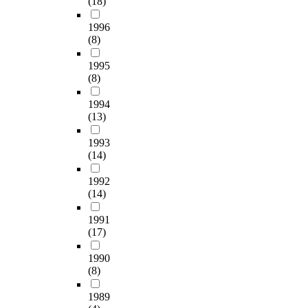
(18)
집을 짓는데 기초와
t
’
e
같다. 얼마나 바른 신
h
는
a
1996
학이 정립되느냐에
i
성
r
(8)
그 부흥운동의 파워
s
부
c
와 영향과 지속력이
s
하
h
1995
결정되는 것이다. 지
t
나
'
(8)
금의 시대는 신학이
u
님
a
참으로 다양하다. 마
d
에
t
1994
치 19세기 미국에 자
y
가
t
(13)
유주의 신학이 팽배
p
장
h
한 가운데 복음주의
o
가
1993
i
적 보수신앙이 2차 대
(14)
i
까
s
각성을 불러일으킨
n
운
m
1992
것처럼 바른 신학의
t
유
o
(14)
정립이 필요하다. 두
e
사
m
번째는 기독교의 지
d
한
e
1991
도자들은 말씀운동을
o
본
n
(17)
먼저 선행시켜야 한
u
질
t
다. 한국 초기 대부흥
t
을
w
1990
운동이 세계 그 어떤
t
가
h
(8)
부흥운동보다 다 강
h
진
i
력하고 건강할 수 있
a
‘
c
1989
었던 것은 말씀 공부
t
호
h