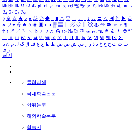
㎒
㎓
㎔
Ω
㏀
㏁
㎊
㎋
㎌
㏖
㏅
㎭
㎮
㎯
㏛
㎩
㎪
㎫
㎬
㏝
㏐
㏓
㏃
㏉
㏜
㏆
§
※
☆
★
○
●
◎
◇
◆
□
■
△
▽
→
←
↑
↓
↔
〓
◁
◀
▷
▶
♤
♠
♡
♥
♧
♣
⊙
◈
▣
◐
◑
▒
▤
▥
▨
▧
▦
▩
♨
☏
☎
☜
☞
¶
†
‡
↕
↗
↙
↖
↘
♭
♩
♪
♬
㉿
㈜
№
㏇
™
㏂
㏘
℡
＃
＆
＊
＠
ª
º
ⅰ
ⅱ
ⅲ
ⅳ
ⅴ
ⅵ
ⅶ
ⅷ
ⅸ
ⅹ
Ⅰ
Ⅱ
Ⅲ
Ⅳ
Ⅴ
Ⅵ
Ⅶ
Ⅷ
Ⅸ
Ⅹ
ا
ب
ت
ث
ج
ح
خ
د
ذ
ر
ز
س
ش
ص
ض
ط
ظ
ع
غ
ف
ق
ک
ل
م
ن
ه
و
ی
닫기
통합검색
국내학술논문
학위논문
해외학술논문
학술지