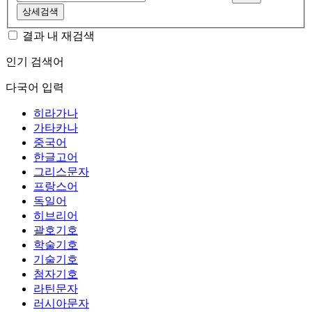
상세검색
결과 내 재검색
인기 검색어
다국어 입력
히라가나
가타카나
중국어
한글고어
그리스문자
프랑스어
독일어
히브리어
괄호기호
학술기호
기술기호
첨자기호
라틴문자
러시아문자