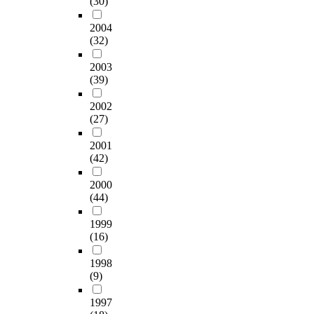
(30)
는 주역이 되어야 할
r
렉
c
것이다. 성령의 역사
i
산
a
2004
는 번져간다. 그러기
s
더
l
(32)
위해서는 바른 신학
t
와
l
과 신앙의 양태를 가
i
아
2003
e
지고 균형 잡힌 부흥
(39)
a
다
d
운동을 일으켜야 한
n
나
'
2002
다. 나는 확신한다. 이
i
시
M
(27)
제 곧 한국 초기 대부
t
우
o
흥운동이 일어났던
y
스
d
2001
것과 같이 제2의 대부
.
의
e
(42)
흥운동이 일어나게
T
신
r
될 것을 확신한다. 앞
h
학
n
2000
으로 올바른 부흥운
e
에
C
(44)
동이 일어나게 하기
w
도
a
위해 그리고 세계에
r
전
l
1999
그 부흥운동이 퍼지
i
하
v
(16)
게 만들기 위해 우리
t
여
i
는 준비해야 한다. 첫
e
,
1998
n
째는 바른 신학의 정
(9)
s
‘
R
립이 필요하다. 바른
i
예
e
1997
신학의 정립은 마치
n
수
s