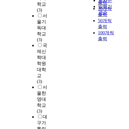
저자순
c
통
h
출력
학교
theology, and called
회를 개최하고 지속
발행기
h
에
e
30개씩
(3)
as the theology of
되어 왔다. 그러나
u
대
관순
o
출력
서
history. In
1907년의 대부흥운동
r
하
l
50개씩
울기
Christianity, the
의 역사는 좀처럼 만
c
여
o
출력
독대
understanding of
들어지지 않는 것이
h
역
g
100개씩
학교
history is closer to the
사실이다. 각 교회에
f
사
i
출력
(3)
faith of history than
서도 1년 한 두 번은
r
신
c
국
the philosophy of
꼭 부흥회를 한다. 그
o
학
a
history. We should,
제신
리고 지방과 여러 가
m
적
l
however, not
학대
지 대외적 부흥회를
1
관
w
underestimate
합치면 일반 성도가
학원
8
점
o
academic objectivity
부흥회의 참석과 들
대학
8
에
r
as well as invisible
음은 1년 적어도 4, 5
교
5
서
l
history and its
번은 되는 것이 사실
(3)
i
고
d
process. The
이다. 그러나 이러한
서
n
찰
i
understanding of
일련의 부흥회에 모
t
함
울한
n
history is the subject
든 사람들이 한국 초
r
으
r
영대
of theology. To have
기 대부흥운동과 견
o
로
e
학교
Reformed insight
주려 하거나 비교하
d
서
c
(3)
means to emphasize
지 않는다. 아니 비교
u
,
e
대
Biblical teaching. But
할 수 없다는 것이 더
c
무
n
구가
it does not mean to
옮은 말일 것이다. 그
t
엇
t
톨릭