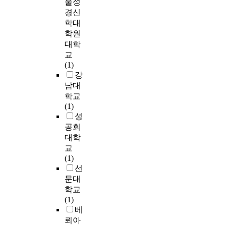
see and estimate this
울성
사회를 깨우지 못하
e
하
a
kind of the
고 있다는 것이다. 그
경신
a
고
n
description of history.
들의 죄악과 부패함
학대
,
자
i
Gonzalez and his
을 지적하지 못하고
학원
t
하
n
historical description
있다는 것이다. 흡사
o
였
대학
g
which is familiar to
지금의 한국 사회와
2
다
f
교
Korean Church and
기독교의 모습은 마
0
.
u
(1)
Seminaries, are the
치 미국의 2차 대각성
0
l
강
main thesis in this
이전의 모습과 비슷
5
본
p
남대
study. This study
하다. 지금 한국 교회
.
논
r
학교
analyses the method
에서는 'Again
K
문
o
(1)
that he took for the
1907'이라는 표어를
o
을
g
성
description of Church
가지고 각 교회와 선
r
간
r
공회
history, and estimates
교단체에서 부흥을
e
단
e
대학
his theology and it's
외치고 있다. 1907년
a
하
s
교
basis. Especially his
한국 초기 대부흥의
n
게
s
(1)
historical view and his
역사가 일어나길 간
c
요
i
선
unique theological
절히 갈망하고 있다.
h
약
n
문대
classification system
그러나 지금은 한국
u
한
t
학교
which contains type
초기 때와 같이 선교
r
다
h
(1)
A, type B, and type C,
사들이 있어 영향을
c
면
i
베
are analysed in this
끼치는 시대도 아니
h
,
s
뢰아
study. Through this
다. 아니, 오히려 세계
i
‘
a