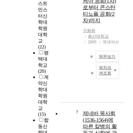
케아 공회(1차)
개입을 더욱 중요하
스트
것이다. 이토록 빠른
a
로부터 콘스탄
게 살피는 것이기 때
시일 내에 세계에서
민스
n
티노플 공회(2
문이다. 이런 이유로
찾아볼 수 없는 경이
터신
C
차)까지
교회사는 역사신학이
로운 대부흥운동이
학대
h
라고 명명하기도 한
가능하게 된 것은 두
u
학원
구화평
다. 즉 기독교의 역사
가지 요소가 복합적
r
대학
총신대학교
이해는 역사철학이라
으로 이루어졌기 때
c
교
2009
국내석사
기보다는 역사신앙에
문이다. 하나는 그 당
h
(22)
더 가까울 수 있는 것
시 세계에 일어나고
'
평
이다. 그러나 동시에
있었던 부흥운동의
원문보기
s
택대
학문이 가지는 객관
물결이 한국에도 일
c
학교
성을 외면하지 않으
목차검
어나게 했다는 하나
o
무
(20)
색조회
면서 보이지 않는 역
님의 역사이다. 모든
n
엇
계
사와 그 흐름에 관하
선교사가 말 했듯이
s
이
약신
여서도 외면하지 않
한국의 부흥운동은
e
기
학대
는 것이 중요한 자세
하나님의 놀라운 역
r
독
학원
로 요구된다. 특히 역
사이다. 그리고 또 하
v
교
대학
사이해 역시 신학적
나는 먼저 부흥운동
a
정
교
입장이라고 할 때에
을 경험하여 그 신앙
t
통
7
제네바 목사회
(15)
개혁주의적인 안목을
을 갖고 있던 선교사
i
이
(1536-1564)에
합
가진다고 하는 표현
들의 중보 적 역할이
v
며
따른 칼뱅의 활
동신
은 성경이 강조된다
컸다는 것이다. 웨슬
e
무
학대