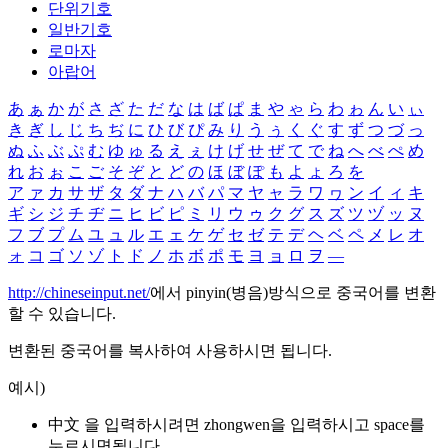
단위기호
일반기호
로마자
아랍어
あ
ぁ
か
が
さ
ざ
た
だ
な
は
ば
ぱ
ま
や
ゃ
ら
わ
ゎ
ん
い
ぃ
き
ぎ
し
じ
ち
ぢ
に
ひ
び
ぴ
み
り
う
ぅ
く
ぐ
す
ず
つ
づ
っ
ぬ
ふ
ぶ
ぷ
む
ゆ
ゅ
る
え
ぇ
け
げ
せ
ぜ
て
で
ね
へ
べ
ぺ
め
れ
お
ぉ
こ
ご
そ
ぞ
と
ど
の
ほ
ぼ
ぽ
も
よ
ょ
ろ
を
ア
ァ
カ
サ
ザ
タ
ダ
ナ
ハ
バ
パ
マ
ヤ
ャ
ラ
ワ
ヮ
ン
イ
ィ
キ
ギ
シ
ジ
チ
ヂ
ニ
ヒ
ビ
ピ
ミ
リ
ウ
ゥ
ク
グ
ス
ズ
ツ
ヅ
ッ
ヌ
フ
ブ
プ
ム
ユ
ュ
ル
エ
ェ
ケ
ゲ
セ
ゼ
テ
デ
ヘ
ベ
ペ
メ
レ
オ
ォ
コ
ゴ
ソ
ゾ
ト
ド
ノ
ホ
ボ
ポ
モ
ヨ
ョ
ロ
ヲ
―
http://chineseinput.net/
에서 pinyin(병음)방식으로 중국어를 변환
할 수 있습니다.
변환된 중국어를 복사하여 사용하시면 됩니다.
예시)
中文 을 입력하시려면
zhongwen
을 입력하시고 space를
누르시면됩니다.