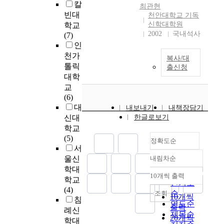
있으며, 개혁주의적
하는데 주요한 요인
칼
y
아
e
최관현
인 사고와는 차이가
이었다. 우리는 그러
빈대
u
리
천안대학교 기독
c
난다. 그러나 그의 역
한 선교사들로부터
신학대학원
학교
p
우
e
사서술은 대중적인
주어졌던 신앙적 유
2002
국내석사
(7)
o
스
i
교회사 서술이기에
산을 갖고 있다. 물론
인
n
삼
v
신학적인 고민을 담
이러한 신앙적 유산
t
위
천가
e
복사/대
아보았다. The
이 한국인들의 문화
h
일
d
톨릭
출신청
description of Church
와 정서에 맞게 계속
e
체
a
대학
history contains the
해서 토착화를 이루
g
논
t
교
understanding of
어 왔다. 그러나 성서
r
쟁
t
(6)
history which is a part
와 기독교의 고유적
o
사
e
대
내보내기
내책장담기
of theology. The
인 신앙의 양식 중심
w
를
n
신대
한글로보기
method of the
은 시종일관 같은 맥
t
통
t
학교
description is not
락을 갖고 있다고 생
h
해
i
(5)
정확도순
confined to man-
각한다. 우리는 지금
o
서
o
서
oriented, visible
1907년 한국 초기 대
f
드
n
울신
내림차순
정확도
history. It is also to
부흥운동이 일어난
K
러
i
학대
순
examine seriously the
지 1세기가 지나 100
o
난
n
10개씩 출력
내림차순
학교
work of God in the
인기도
주년을 곧 맞이하게
r
이
t
(4)
process of history.
순
조회
된다. 이제까지 한국
e
단
h
10개씩
침
This is the reason why
초기 대부흥운동 이
연도순
a
과
e
출력
례신
Church history is
후 한국교회는 끊임
제목순
n
정
t
20개씩
학대
regarded as a part of
없이 크고 작은 부흥