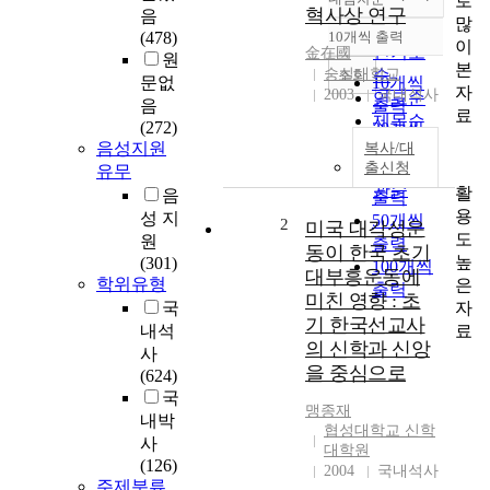
로
정확도
혁사상 연구
음
많
순
(478)
10개씩 출력
내림차순
이
인기도
金在國
원
본
숭실대학교
순
조회
문없
10개씩
자
2003
국내석사
연도순
음
출력
료
제목순
(272)
20개씩
저자순
음성지원
복사/대
출력
발행기
출신청
유무
30개씩
관순
활
음
출력
용
성 지
50개씩
2
미국 대각성운
도
원
출력
동이 한국 초기
높
(301)
100개씩
대부흥운동에
학위유형
은
출력
미친 영향 : 초
자
국
기 한국선교사
료
내석
의 신학과 신앙
사
을 중심으로
(624)
국
맹종재
내박
협성대학교 신학
사
대학원
(126)
2004
국내석사
주제분류