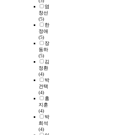
(5)
이다.
l
에
y
염
o
서
e
창선
g
고
a
(5)
y
찰
r
한
.
한
s
정애
E
것
,
(5)
s
이
C
장
p
다
a
동하
e
.
l
(5)
c
즉
v
김
i
제
i
정환
a
1
n
(4)
l
차
r
박
l
세
e
건택
y
계
s
(4)
i
교
e
홍
n
회
a
지훈
t
회
r
(4)
h
의
c
박
i
인
h
희석
s
니
i
(4)
s
케
n