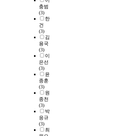
이
t
아
K
충범
u
공
o
(3)
d
회
r
한
y
로
e
건
,
부
a
(3)
t
터
m
김
h
시
o
용국
e
작
s
(3)
w
하
t
이
r
여
l
은선
i
제
y
(3)
t
2
h
윤
e
차
a
종훈
r
세
s
(3)
p
계
t
원
u
교
a
종천
r
회
k
(3)
s
회
e
박
u
의
n
e
인
응규
d
d
콘
(3)
o
t
스
최
c
h
탄
t