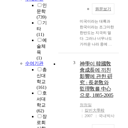
인
원문보기
문학
(739)
미국이라는 대륙과
기
한국이라는 조그마한
타
한반도는 지극히 멀
(11)
다. 그러나 너무나도
예
가까운 나라 중에 하
술체
나였다. 그것은 기독
육
교를 통해 가능 하였
(1)
다. 물론 역사적 맥락
3
수여기관
神學이 韓國敎
으로 본다면 침략주
총
會成長에 끼친
의적 발상이었다고
신대
影響에 관한 硏
주장하는 면도 있음
학교
究 : 長老敎와
을 안다. 그러나 이러
(161)
監理敎를 中心
한 주장의 논쟁은 어
호
으로, 1885-2005
떠한 결과를 가져오
서대
지 않는 소모적인 줄
학교
정정일
다리기 일뿐이다. 우
(62)
칼빈大學校
리는 기독교의 선교
2007
국내박사
장
사들을 통해서 이 작
로회
은 한반도의 선진 문