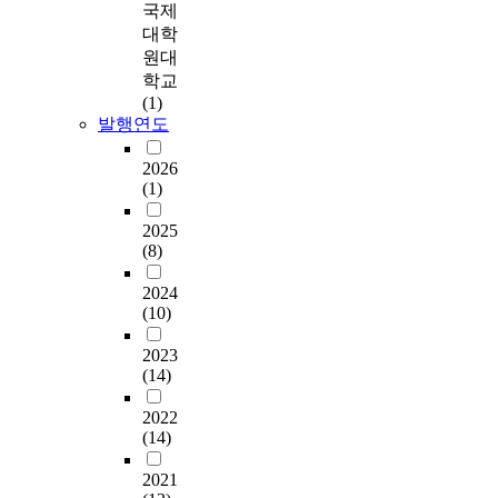
국제
analysis, the reason
기독교의 주도를 한
s
예
r
대학
why he presented type
국이 하고 있다. 그 나
w
수
e
원대
C as an alternative
라 한 가운데서 다시
e
그
a
학교
theology, could be
부흥이라는 말이 필
l
리
.
(1)
explained. In
요하다고 그 가운데
l
스
I
발행연도
conclusion, his
스스로 각성하는 것
k
도
n
description of Church
이다. 마치 유럽의 웨
n
의
p
2026
history depends on
슬리 부흥운동과 미
o
신
a
(1)
pragmatic
국 1차 대각성운동처
w
적
r
interpretation, rather
럼 그 시대 속에서 부
n
지
t
2025
than biblical
흥운동이 일어나지
a
위
i
(8)
interpretation. In fact,
않으면 안 될 것을 모
s
’
c
his historical
두 깨달았듯이 지금
i
가
u
2024
description is not
한국 교회는 누군가
t
성
l
(10)
based on Reformed
아무라도 부흥을 외
m
부
a
theology. However,
치지 않을 수 없게 된
e
하
2023
r
because of the
것이다. 우리는 우리
(14)
n
나
,
popularity of his
역사에서 세계에서
i
님
n
description, the
2022
가장 강력하고도 깊
f
과
e
(14)
method that he took
었던 대부흥운동의
e
동
w
for the description of
체험을 갖고 있다. 우
s
일
c
2021
Church history, has
리는 이것을 1세기의
t
한
h