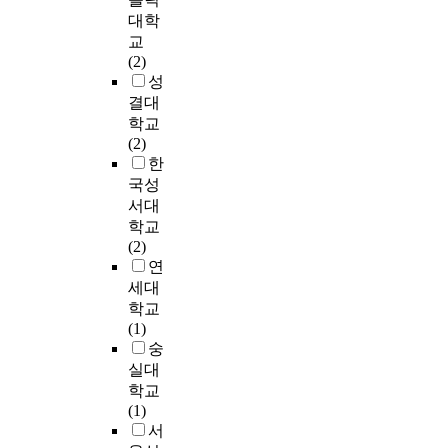
simply quote passages
와중에 한국은 급속
i
이
y
대학
from the Bible. What
한 경제 발전을 이루
o
기
e
교
the Reformed insight
었고, 사회 문화적 발
n
독
a
(2)
require is to write
전은 가히 교회가 따
o
교
r
성
Church history with
라갈 수 없으리만치
f
이
s
결대
the recognition of the
저 앞장 서 있다. 한국
c
단
a
학교
Biblical ideas and
초기 모든 선진문화
h
이
n
(2)
teaching. Many
는 기독교를 통해서
r
며
d
한
studies on Church
들어왔다. 그 주도력
i
,
t
국성
history have presented
은 1970년대까지 지
s
무
h
서대
plenty of objective
속 되었다. 그러나 지
t
엇
e
학교
historical resources.
금은 어디에도 한국
i
이
r
(2)
But most of them have
기독교가 한국 사회
o
기
e
연
only explained the
와 문화를 주도하고
n
독
h
세대
process of Church
있다고 말할 수 없다.
i
교
a
학교
history and activities
아니, 이제는 기독교
t
정
s
(1)
of Church without the
를 외면하고 있다. 그
y
통
b
숭
recognition of the
리고 풍요해진 경제
t
인
e
실대
Biblical ideas and
적 요인과 문화로 인
o
가
e
teaching. The purpose
학교
해 사람들은 교회와
K
룰
n
of this study is to
(1)
기독교의 필요성을
o
규
m
examine as to how to
서
찾지 못한다. 교회가
r
명
e