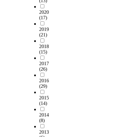
(13)
been discussed in this
걸친 역사를 지나오
e
본
a
study.
면서 잃어버렸다. 그
d
질
n
2020
리고 하나님을 떠났
u
을
g
(17)
다. 역사는 순환된다
n
가
e
고 했다. 역사는 살아
p
진
i
2019
있는 교훈이라고 했
r
‘
s
(21)
다. 그 역사가 지금 한
e
호
b
국 교회와 기독교에
c
모
2018
e
게 말하고 있는 것이
(15)
e
우
i
다. 다시 일어나야 한
d
시
n
2017
다고, 대부흥운동의
e
오
g
(26)
역사를 재현해야 한
n
스
t
다고, 그래서 한국사
t
’
r
2016
회의 전반에 걸쳐 변
a
(
i
(29)
화를 창출해야 함을
n
o
e
1907년의 대부흥운동
d
'
d
2015
역사는 말하고 있다.
f
μ
i
(14)
한국 교회는 그 어느
a
ο
n
나라보다는 아직까지
s
ο
t
2014
경건주의 신앙과 복
t
u
h
(8)
음주의적 신앙을 강
e
'
e
조하고 있다. 우리의
s
σ
2013
r
증조할아버지로부터