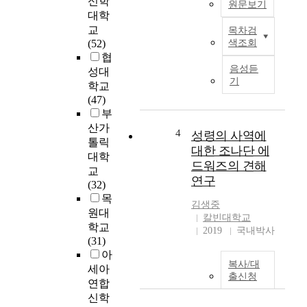
신학
화는 물론 기독교의
원문보기
대학
복음을 전래 받았다.
교
목차검
초기 내한 선교사의
T
(52)
색조회
대부분을 차지하는
h
협
미국 선교사들의 신
i
음성듣
성대
앙과 신학은 초기 한
s
기
학교
국교회를 형성하는데
s
(47)
지대한 역할을 하였
t
부
다. 아무리 땅이 다르
u
산가
더라도 심기워진 나
d
4
성령의 사역에
톨릭
무가 달라지지는 않
y
대한 조나단 에
는다. 아무리 감나무
대학
i
드워즈의 견해
를 논에 심든, 밭에 심
교
s
연구
든, 산에 심든, 길가에
(32)
a
심든 나무와는 관계
목
b
김생중
없다. 나무의 성장과
원대
o
칼빈대학교
열매에 조금 영향을
u
학교
2019
국내박사
끼칠 수 있지만 감나
t
(31)
무에 사과 열매가 맺
t
아
복사/대
게 하지는 못한다는
h
세아
출신청
것이다. 한국이라는
e
연합
땅에 선교사들의 신
i
신학
학과 신앙이 담겨진