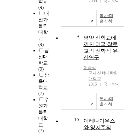
학교
2009
국내박사
표적으로 한국교회와
일을 했다. 충분히 '각
C
명
n
(9)
신학교에서 많이 사
성운동'이라는 명제를
h
하
a
대
용되는 곤잘레스의
복사/대
붙이기에 충분하다는
u
게
n
전가
출신청
교회사 기록방법에
것이다. 1세기 전 우
r
파
d
톨릭
대한 분석과 그 신학
리는 선교사들을 통
c
악
t
대학
적 전제 그리고 그 신
해 놀라운 대부흥운
h
하
h
9
평양 신학교에
교
학에 대한 전반적인
동의 역사를 체험 했
'
고
e
끼친 미국 장로
(9)
평가를 기술하고자
다. 세계에서 일어나
s
있
R
광
교의 신학적 유
한다. 특히 곤잘레스
고 있던 부흥운동의
l
어
e
신대
산연구
자신만의 독특한 신
역사에 가장 큰 획을
i
야
f
학교
학적 분류인 A, B, C
이 한 반도에서 일어
b
한
o
이금석
(9)
유형과 그 역사관을
나게 만들었다. 이러
e
다
r
국제신학대학원
삼
분석함으로 그가 왜
한 부흥운동이 가능
r
.
m
대학교
육대
유형 C를 현대적 대안
케 하는데 우리는 선
a
따
a
2015
국내박사
학교
의 신학으로 제시하
교사들의 영향이 적
l
라
t
(7)
게 되는가를 살피게
지 않았음을 보게 되
t
서
i
복사/대
수
될 것이다. 즉 곤잘레
었다. 특히 하디목사
h
본
o
출신청
원가
스의 역사서술 방법
의 회심과 존스톤 선
e
논
n
은 성경에 근거한 것
톨릭
교사의 강력한 촉구
o
문
h
이라기보다는 자기
대학
와 프란손 선교의 사
l
은
a
10
이레나이우스
전제에 입각한 실용
경회등은 한국 초기
교
o
과
s
와 영지주의
주의적 해석을 담고
대부흥운동이 가능케
(7)
g
거
r