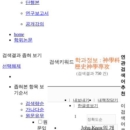
단행본
연구보고서
공개강의
home
학위논문
검색결과 좁혀 보기
연
학과정보 : 神學科
검색키워드
관
歷史神學專攻
선택해제
검
(검색결과
750
건)
색
어
좁혀본 항목 보
추
기순서
천
내보내기
내책장담기
검색량순
이
한글로보기
가나다순
검
원문유무
1
색
정확도순
원
어
John Knox의 개
문있
내림차순