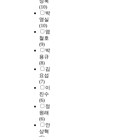
성욱
l
스
s
되었다는 것을 인식
(10)
y
파
i
한다면 한국교회에
박
b
가
o
기도운동은 반드시
y
일
영실
n
필요하다. 이제 우리
t
으
(10)
s
는 새로운 시대에 살
h
킨
염
t
고 있다. 지금의 세대
e
삼
a
철호
는 대부흥운동에 대
c
위
r
(9)
해 전혀 알지도 못하
o
일
t
박
고, 그러한 성령체험
n
체
e
용규
도 전혀 경험해 보지
s
논
d
(8)
못하고 신앙생활을
e
쟁
.
김
하는 경우가 많다. 이
r
에
O
요섭
제는 한국교회를 깨
v
대
v
(7)
워야 한다. 한국교회
a
하
e
이
를 깨운다는 것은 세
t
여
r
진수
계를 깨우는 것이 될
i
역
t
(6)
것이다. 어딘 가에서
v
사
h
정
부터 성령체험을 통
e
신
e
원래
한 대부흥운동이 일
t
학
p
(6)
어나면 1세기 전에도
h
적
a
안
그랬듯이 세계로 번
e
관
s
상혁
져 나갈 것이기 때문
o
점
t