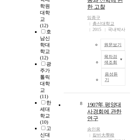
동과 신학에 관
는 또 다른 표현이라
리 부흥운동과 미국
t
엇
학원
한 고찰
할 수 있다. 이 안목 속
대각성운동을 경험하
h
이
대학
에서는 단지 성경을
고 그 신망을 갖고 있
e
기
임종구
교
인용하는 것에 그치
던 선교사들은 어떻
o
독
총신대학교
(12)
는 것이 아니라 성경
게든 한국교회에도
l
교
2015
국내박사
호
의 사상과 가르침을
이 부흥의 불길이 번
o
이
인정하면서 교회사를
남신
져나길 갈망했을 것
g
단
서술하는 것을 중요
학대
이다. 그 소망이 하디
원문보기
y
인
하게 여긴다. 그러나
목사를 통해 시작되
학교
a
가
교회사에 관한 많고
목차검
었고, 다른 선교사들
(12)
n
?
A
색조회
다양한 서술들을 보
까지 합세하여, 한국
광
d
기
b
면 객관적인 자료들
인 길선주목사를 통
주가
t
독
s
음성듣
은 풍성하게 제시하
하여 최고조에 다다
톨릭
h
교
t
기
였으나, 성경이나 성
랐던 것이다. 한국의
e
신
대학
r
경의 가르침과는 상
대부흥운동에 '각성운
M
자
a
교
관없이 단순히 교회
동'이라는 이름을 붙
e
라
c
(11)
의 흐름이나 활동을
이지 않는 이유는 여
t
면
t
한
8
1907年 평양대
정리하는 경우를 자
러 가지가 있을 것이
h
이
s
세대
사경회에 관한
주 보게 된다. 이러한
다. 그러나 한국의 초
o
에
C
학교
연구
역사서술을 어떻게
기 대부흥운동의 영
d
대
a
(10)
보고 평가할 것인가
향은 한국 민의 깊은
i
하
l
고
송인웅
하는 문제를 상세히
침체와 도덕적 타락
s
여
v
신대
칼빈大學校
다루고자 한다. 그 대
과 외면에서 깨우는
t
분
i