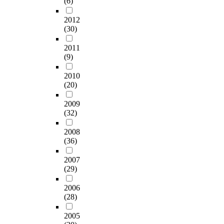
(6)
t
ι
e
할아버지에게, 할머
g
ο
s
2012
니가 체험한 그 신앙
r
o
e
(30)
의 유산을 어머니에
o
'
a
게, 그리고 지금 우리
w
,
r
2011
에게 이어지고 있다.
t
동
c
(9)
1907년의 역사의 중
h
일
h
심이었던 그 신앙의
i
본
o
2010
불꽃이 얼마든지 우
n
질
n
(20)
리 깊숙한 저 곳에 피
t
)
C
어있다. 이제는 참다
h
라
a
2009
운 회개와 성령의 역
e
고
l
(32)
사로 다시 한번 1907
h
주
v
년의 대부흥운동을
i
장
2008
i
21세기의 이 시대에
(36)
s
하
n
만들어야 한다는 것
t
는
,
2007
이다. 그리고 미국 대
o
정
w
(29)
각성운동의 영향으로
r
통
h
선교사를 파송하고,
y
신
i
2006
세계에 부흥 운동이
o
앙
c
(28)
전개된 것처럼, 이제
f
,
h
는 한국의 대부흥운
c
즉
i
2005
동의 역사를 다시 쓰
h
알
s