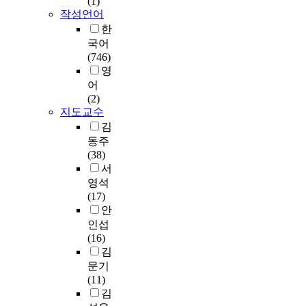
(1)
채로운 문화 행사는
h
사
e
작성언어
많이 하는 반면에 사
u
본
n
한
경회를 통해 깨달음
r
질
p
국어
을 주지는 않는다. 이
c
)
a
(746)
러한 모습으로는 대
h
라
s
영
부흥운동의 역사를
w
고
s
어
만들 수 없다. 세 번째
a
이
e
(2)
는 다시 불붙어야 할
s
단
d
지도교수
기도운동이다. 한국
i
사
s
김
초기 대부흥운동을
n
상
i
동주
통해 한국교회에 생
f
을
n
(38)
긴 좋은 결과를 들라
l
주
c
서
면 단연 '새벽기도'와
u
장
e
영석
'철야기도' 이다. 그러
e
한
K
(17)
나 지금 많은 교회에
n
아
o
안
서 새벽기도와 철야
c
리
r
기도가 없어지고 있
인섭
e
우
e
다. 아니면, 그 이전만
(16)
d
스
a
큼 많은 성도들이 모
김
m
와
n
이지 않거나 형식적
문기
a
아
m
인 것에 불과하다는
(11)
i
리
i
것이다. 대부흥운동
김
n
우
s
은 기도운동과 함께