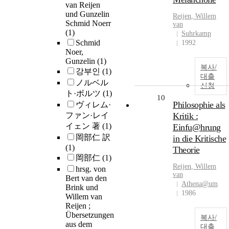
van Reijen
und Gunzelin
Reijen
,
Willem
Schmid Noerr
van
(1)
Suhrkamp
Schmid
1992
Noer,
Gunzelin
(1)
복사/
강부인
(1)
대출
ノルベル
신청
ト·ボルツ
(1)
10
Philosophie als
ヴィレム·
ファン·レイ
Kritik :
イェン 著
(1)
Einfu@hrung
岡部仁 訳
in die Kritische
(1)
Theorie
岡部仁
(1)
Reijen
,
Willem
hrsg. von
van
Bert van den
Athena@um
Brink und
1986
Willem van
Reijen ;
Übersetzungen
복사/
aus dem
대출