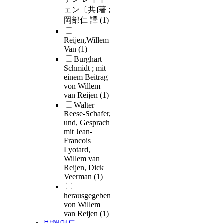
ェン〔共]著 ;
岡部仁 譯
(1)
Reijen,Willem
Van
(1)
Burghart
Schmidt ; mit
einem Beitrag
von Willem
van Reijen
(1)
Walter
Reese-Schafer,
und, Gesprach
mit Jean-
Francois
Lyotard,
Willem van
Reijen, Dick
Veerman
(1)
herausgegeben
von Willem
van Reijen
(1)
발행연도