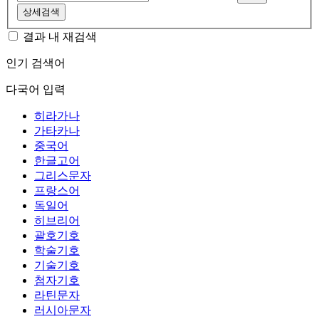
상세검색
결과 내 재검색
인기 검색어
다국어 입력
히라가나
가타카나
중국어
한글고어
그리스문자
프랑스어
독일어
히브리어
괄호기호
학술기호
기술기호
첨자기호
라틴문자
러시아문자