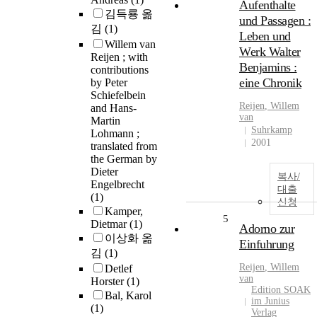
Aufenthalte
김득룡 옮
und Passagen :
김
(1)
Leben und
Willem van
Werk Walter
Reijen ; with
Benjamins :
contributions
eine Chronik
by Peter
Schiefelbein
Reijen
,
Willem
and Hans-
van
Martin
Suhrkamp
Lohmann ;
2001
translated from
the German by
Dieter
복사/
Engelbrecht
대출
(1)
신청
Kamper,
5
Dietmar
(1)
Adorno zur
이상화 옮
Einfuhrung
김
(1)
Reijen
,
Willem
Detlef
van
Horster
(1)
Edition SOAK
Bal, Karol
im Junius
(1)
Verlag