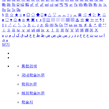
㎒
㎓
㎔
Ω
㏀
㏁
㎊
㎋
㎌
㏖
㏅
㎭
㎮
㎯
㏛
㎩
㎪
㎫
㎬
㏝
㏐
㏓
㏃
㏉
㏜
㏆
§
※
☆
★
○
●
◎
◇
◆
□
■
△
▽
→
←
↑
↓
↔
〓
◁
◀
▷
▶
♤
♠
♡
♥
♧
♣
⊙
◈
▣
◐
◑
▒
▤
▥
▨
▧
▦
▩
♨
☏
☎
☜
☞
¶
†
‡
↕
↗
↙
↖
↘
♭
♩
♪
♬
㉿
㈜
№
㏇
™
㏂
㏘
℡
＃
＆
＊
＠
ª
º
ⅰ
ⅱ
ⅲ
ⅳ
ⅴ
ⅵ
ⅶ
ⅷ
ⅸ
ⅹ
Ⅰ
Ⅱ
Ⅲ
Ⅳ
Ⅴ
Ⅵ
Ⅶ
Ⅷ
Ⅸ
Ⅹ
ا
ب
ت
ث
ج
ح
خ
د
ذ
ر
ز
س
ش
ص
ض
ط
ظ
ع
غ
ف
ق
ک
ل
م
ن
ه
و
ی
닫기
통합검색
국내학술논문
학위논문
해외학술논문
학술지