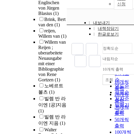
Englischen
신청
von Jürgen
Blasius
(1)
Brink, Bert
내보내기
van den
(1)
내책장담기
reijen,
한글로보기
Willem van
(1)
Willem van
Reijen ;
정확도순
uberarbeitete
Neuausgabe
내림차순
정확도
mit einer
순
Bibliographie
10개씩 출력
내림차순
인기도
von Rene
Gortzen
(1)
순
조회
10개씩
노베르트
연도순
출력
볼츠
(1)
제목순
20개씩
빌렘 반 라
저자순
출력
이엔 [공]지음
발행기
30개씩
(1)
관순
출력
빌렘 반 라
50개씩
이엔 지음
(1)
출력
Walter
100개씩