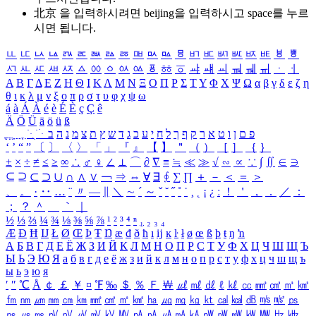
北京 을 입력하시려면
beijing
을 입력하시고 space를 누르
시면 됩니다.
ㅥ
ㅦ
ㅧ
ㅨ
ㅩ
ㅪ
ㅫ
ㅬ
ㅭ
ㅮ
ㅯ
ㅰ
ㅱ
ㅲ
ㅳ
ㅴ
ㅵ
ㅶ
ㅷ
ㅸ
ㅹ
ㅺ
ㅻ
ㅼ
ㅽ
ㅾ
ㅿ
ㆀ
ㆁ
ㆂ
ㆃ
ㆄ
ㆅ
ㆆ
ㆇ
ㆈ
ㆉ
ㆊ
ㆋ
ㆌ
ㆍ
ㆎ
Α
Β
Γ
Δ
Ε
Ζ
Η
Θ
Ι
Κ
Λ
Μ
Ν
Ξ
Ο
Π
Ρ
Σ
Τ
Υ
Φ
Χ
Ψ
Ω
α
β
γ
δ
ε
ζ
η
θ
ι
κ
λ
μ
ν
ξ
ο
π
ρ
σ
τ
υ
φ
χ
ψ
ω
á
à
Á
À
é
è
É
È
ç
Ç
ê
Ä
Ö
Ü
ä
ö
ü
ß
ְ
ֳ
ֲ
ֱ
ָ
ַ
ֵ
ֶ
ִ
ֹ
ּ
ֻ
ׂ
ׁ
ּ
ב
ה
נ
מ
צ
ת
ץ
ש
ד
ג
כ
ע
י
ח
ל
ך
ף
ק
ר
א
ט
ו
ן
ם
פ
‘
’
“
”
〔
〕
〈
〉
「
」
『
』
【
】
＂
（
）
［
］
｛
｝
±
×
÷
≠
≤
≥
∞
∴
♂
♀
∠
⊥
⌒
∂
∇
≡
≒
≪
≫
√
∽
∝
∵
∫
∬
∈
∋
⊆
⊇
⊂
⊃
∪
∩
∧
∨
￢
⇒
⇔
∀
∃
∮
∑
∏
＋
－
＜
＝
＞
、
。
·
‥
…
¨
〃
―
∥
＼
∼
´
～
ˇ
˘
˝
˚
˙
¸
˛
¡
¿
ː
！
＇
，
．
／
：
；
？
＾
＿
｀
｜
½
⅓
⅔
¼
¾
⅛
⅜
⅝
⅞
¹
²
³
⁴
ⁿ
₁
₂
₃
₄
Æ
Ð
Ħ
Ĳ
Ł
Ø
Œ
Þ
Ŧ
Ŋ
æ
đ
ð
ħ
ı
ĳ
ĸ
ŀ
ł
ø
œ
ß
þ
ŧ
ŋ
ŉ
А
Б
В
Г
Д
Е
Ё
Ж
З
И
Й
К
Л
М
Н
О
П
Р
С
Т
У
Ф
Х
Ц
Ч
Ш
Щ
Ъ
Ы
Ь
Э
Ю
Я
а
б
в
г
д
е
ё
ж
з
и
й
к
л
м
н
о
п
р
с
т
у
ф
х
ц
ч
ш
щ
ъ
ы
ь
э
ю
я
′
″
℃
Å
￠
￡
￥
¤
℉
‰
＄
％
Ｆ
￦
㎕
㎖
㎗
ℓ
㎘
㏄
㎣
㎤
㎥
㎦
㎙
㎚
㎛
㎜
㎝
㎞
㎟
㎠
㎡
㎢
㏊
㎍
㎎
㎏
㏏
㎈
㎉
㏈
㎧
㎨
㎰
㎱
㎲
㎳
㎴
㎵
㎶
㎷
㎸
㎹
㎀
㎁
㎂
㎃
㎄
㎺
㎻
㎽
㎾
㎿
㎐
㎑