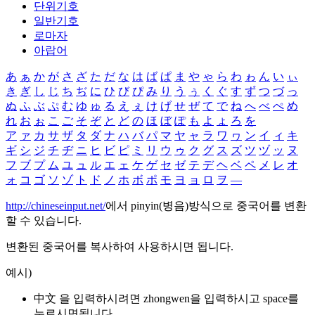
단위기호
일반기호
로마자
아랍어
あ
ぁ
か
が
さ
ざ
た
だ
な
は
ば
ぱ
ま
や
ゃ
ら
わ
ゎ
ん
い
ぃ
き
ぎ
し
じ
ち
ぢ
に
ひ
び
ぴ
み
り
う
ぅ
く
ぐ
す
ず
つ
づ
っ
ぬ
ふ
ぶ
ぷ
む
ゆ
ゅ
る
え
ぇ
け
げ
せ
ぜ
て
で
ね
へ
べ
ぺ
め
れ
お
ぉ
こ
ご
そ
ぞ
と
ど
の
ほ
ぼ
ぽ
も
よ
ょ
ろ
を
ア
ァ
カ
サ
ザ
タ
ダ
ナ
ハ
バ
パ
マ
ヤ
ャ
ラ
ワ
ヮ
ン
イ
ィ
キ
ギ
シ
ジ
チ
ヂ
ニ
ヒ
ビ
ピ
ミ
リ
ウ
ゥ
ク
グ
ス
ズ
ツ
ヅ
ッ
ヌ
フ
ブ
プ
ム
ユ
ュ
ル
エ
ェ
ケ
ゲ
セ
ゼ
テ
デ
ヘ
ベ
ペ
メ
レ
オ
ォ
コ
ゴ
ソ
ゾ
ト
ド
ノ
ホ
ボ
ポ
モ
ヨ
ョ
ロ
ヲ
―
http://chineseinput.net/
에서 pinyin(병음)방식으로 중국어를 변환
할 수 있습니다.
변환된 중국어를 복사하여 사용하시면 됩니다.
예시)
中文 을 입력하시려면
zhongwen
을 입력하시고 space를
누르시면됩니다.