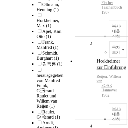
Fischer
Ottmann,
Taschenbuch
Henning
(1)
1987
Horkheimer,
Max
(1)
복사/
Apel, Karl-
대출
Otto
(1)
신청
Frank,
3
Manfred
(1)
목차
보기
Schmidt,
Burghart
(1)
Horkheimer
김득룡
(1)
zur Einführung
herausgegeben
Reijen
,
Willem
von Manfred
van
Frank,
SOAK
Hannover
Gerard
1982
Raulet und
Willem van
Reijen
(1)
복사/
Raulet,
대출
Gerard
(1)
신청
Arndt,
4
Andreas
(1)