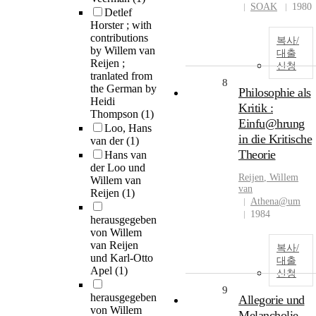
SOAK
1980
Detlef
Horster ; with
contributions
복사/
by Willem van
대출
Reijen ;
신청
tranlated from
8
the German by
Philosophie als
Heidi
Kritik :
Thompson
(1)
Einfu@hrung
Loo, Hans
in die Kritische
van der
(1)
Theorie
Hans van
der Loo und
Reijen
,
Willem
Willem van
van
Reijen
(1)
Athena@um
1984
herausgegeben
von Willem
van Reijen
복사/
und Karl-Otto
대출
Apel
(1)
신청
9
herausgegeben
Allegorie und
von Willem
Melancholie