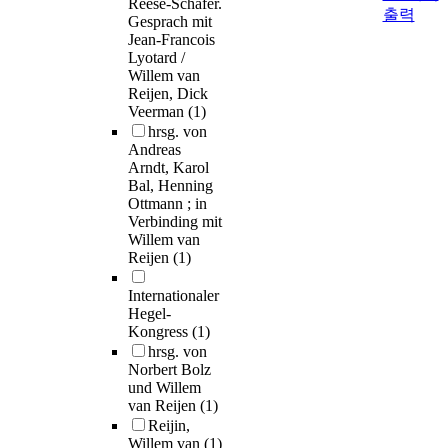
Reese-Schafer.
출력
Gesprach mit
Jean-Francois
Lyotard /
Willem van
Reijen, Dick
Veerman
(1)
hrsg. von
Andreas
Arndt, Karol
Bal, Henning
Ottmann ; in
Verbinding mit
Willem van
Reijen
(1)
Internationaler
Hegel-
Kongress
(1)
hrsg. von
Norbert Bolz
und Willem
van Reijen
(1)
Reijin,
Willem van
(1)