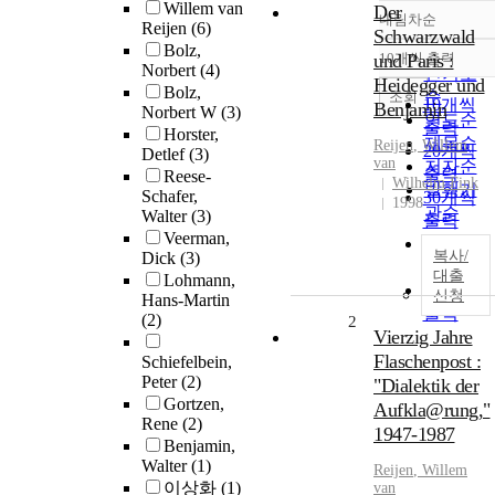
Willem van
Der
내림차순
정확도
Reijen
(6)
Schwarzwald
Bolz,
순
und Paris :
10개씩 출력
내림차순
Norbert
(4)
인기도
Heidegger und
Bolz,
순
조회
10개씩
Benjamin
Norbert W
(3)
연도순
출력
Horster,
제목순
Reijen
,
Willem
20개씩
Detlef
(3)
van
저자순
출력
Reese-
Wilhelm Fink
발행기
Schafer,
30개씩
1998
관순
Walter
(3)
출력
Veerman,
50개씩
복사/
Dick
(3)
출력
대출
Lohmann,
100개씩
신청
Hans-Martin
출력
(2)
2
Vierzig Jahre
Flaschenpost :
Schiefelbein,
Peter
(2)
"Dialektik der
Gortzen,
Aufkla@rung,"
Rene
(2)
1947-1987
Benjamin,
Walter
(1)
Reijen
,
Willem
이상화
(1)
van