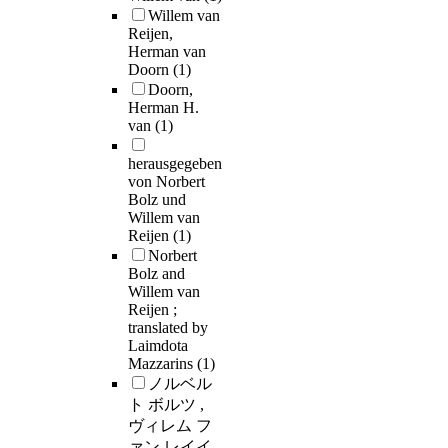
Willem van
Reijen,
Herman van
Doorn
(1)
Doorn,
Herman H.
van
(1)
herausgegeben
von Norbert
Bolz und
Willem van
Reijen
(1)
Norbert
Bolz and
Willem van
Reijen ;
translated by
Laimdota
Mazzarins
(1)
ノルベル
ト ボルツ ,
ヴィレム フ
ァン レイイ