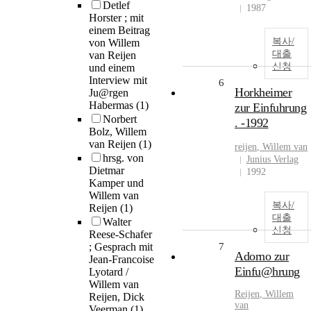
Detlef
1987
Horster ; mit
einem Beitrag
복사/
von Willem
대출
van Reijen
신청
und einem
Interview mit
6
Horkheimer
Ju@rgen
Habermas
(1)
zur Einfuhrung
Norbert
. -1992
Bolz, Willem
van Reijen
(1)
reijen
,
Willem
van
hrsg. von
Junius Verlag
Dietmar
1992
Kamper und
Willem van
복사/
Reijen
(1)
대출
Walter
신청
Reese-Schafer
; Gesprach mit
7
Adorno zur
Jean-Francoise
Einfu@hrung
Lyotard /
Willem van
Reijen
,
Willem
Reijen, Dick
van
Veerman
(1)