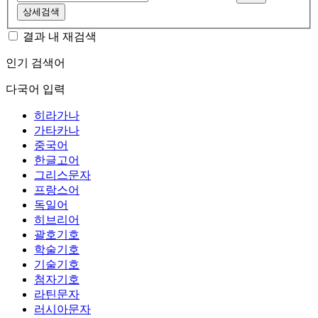
상세검색
결과 내 재검색
인기 검색어
다국어 입력
히라가나
가타카나
중국어
한글고어
그리스문자
프랑스어
독일어
히브리어
괄호기호
학술기호
기술기호
첨자기호
라틴문자
러시아문자