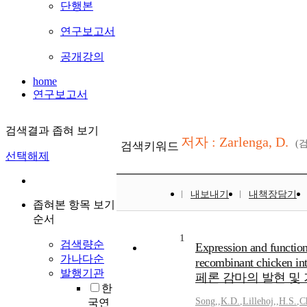
단행본
연구보고서
공개강의
home
연구보고서
검색결과 좁혀 보기
저자 : Zarlenga, D.
(
검색키워드
선택해제
내보내기
내책장담기
좁혀본 항목 보기
순서
1
검색량순
Expression and function
가나다순
recombinant chicken 
발행기관
페론 감마의 발현 및 
한
Song,
,
K.D.
,
Lillehoj,
,
H.S.
,
C
국연