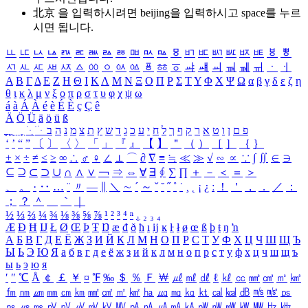
北京 을 입력하시려면
beijing
을 입력하시고 space를 누르
시면 됩니다.
ㅥ
ㅦ
ㅧ
ㅨ
ㅩ
ㅪ
ㅫ
ㅬ
ㅭ
ㅮ
ㅯ
ㅰ
ㅱ
ㅲ
ㅳ
ㅴ
ㅵ
ㅶ
ㅷ
ㅸ
ㅹ
ㅺ
ㅻ
ㅼ
ㅽ
ㅾ
ㅿ
ㆀ
ㆁ
ㆂ
ㆃ
ㆄ
ㆅ
ㆆ
ㆇ
ㆈ
ㆉ
ㆊ
ㆋ
ㆌ
ㆍ
ㆎ
Α
Β
Γ
Δ
Ε
Ζ
Η
Θ
Ι
Κ
Λ
Μ
Ν
Ξ
Ο
Π
Ρ
Σ
Τ
Υ
Φ
Χ
Ψ
Ω
α
β
γ
δ
ε
ζ
η
θ
ι
κ
λ
μ
ν
ξ
ο
π
ρ
σ
τ
υ
φ
χ
ψ
ω
á
à
Á
À
é
è
É
È
ç
Ç
ê
Ä
Ö
Ü
ä
ö
ü
ß
ְ
ֳ
ֲ
ֱ
ָ
ַ
ֵ
ֶ
ִ
ֹ
ּ
ֻ
ׂ
ׁ
ּ
ב
ה
נ
מ
צ
ת
ץ
ש
ד
ג
כ
ע
י
ח
ל
ך
ף
ק
ר
א
ט
ו
ן
ם
פ
‘
’
“
”
〔
〕
〈
〉
「
」
『
』
【
】
＂
（
）
［
］
｛
｝
±
×
÷
≠
≤
≥
∞
∴
♂
♀
∠
⊥
⌒
∂
∇
≡
≒
≪
≫
√
∽
∝
∵
∫
∬
∈
∋
⊆
⊇
⊂
⊃
∪
∩
∧
∨
￢
⇒
⇔
∀
∃
∮
∑
∏
＋
－
＜
＝
＞
、
。
·
‥
…
¨
〃
―
∥
＼
∼
´
～
ˇ
˘
˝
˚
˙
¸
˛
¡
¿
ː
！
＇
，
．
／
：
；
？
＾
＿
｀
｜
½
⅓
⅔
¼
¾
⅛
⅜
⅝
⅞
¹
²
³
⁴
ⁿ
₁
₂
₃
₄
Æ
Ð
Ħ
Ĳ
Ł
Ø
Œ
Þ
Ŧ
Ŋ
æ
đ
ð
ħ
ı
ĳ
ĸ
ŀ
ł
ø
œ
ß
þ
ŧ
ŋ
ŉ
А
Б
В
Г
Д
Е
Ё
Ж
З
И
Й
К
Л
М
Н
О
П
Р
С
Т
У
Ф
Х
Ц
Ч
Ш
Щ
Ъ
Ы
Ь
Э
Ю
Я
а
б
в
г
д
е
ё
ж
з
и
й
к
л
м
н
о
п
р
с
т
у
ф
х
ц
ч
ш
щ
ъ
ы
ь
э
ю
я
′
″
℃
Å
￠
￡
￥
¤
℉
‰
＄
％
Ｆ
￦
㎕
㎖
㎗
ℓ
㎘
㏄
㎣
㎤
㎥
㎦
㎙
㎚
㎛
㎜
㎝
㎞
㎟
㎠
㎡
㎢
㏊
㎍
㎎
㎏
㏏
㎈
㎉
㏈
㎧
㎨
㎰
㎱
㎲
㎳
㎴
㎵
㎶
㎷
㎸
㎹
㎀
㎁
㎂
㎃
㎄
㎺
㎻
㎽
㎾
㎿
㎐
㎑