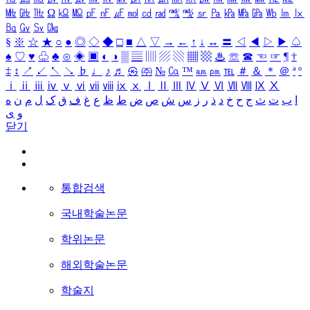
㎒
㎓
㎔
Ω
㏀
㏁
㎊
㎋
㎌
㏖
㏅
㎭
㎮
㎯
㏛
㎩
㎪
㎫
㎬
㏝
㏐
㏓
㏃
㏉
㏜
㏆
§
※
☆
★
○
●
◎
◇
◆
□
■
△
▽
→
←
↑
↓
↔
〓
◁
◀
▷
▶
♤
♠
♡
♥
♧
♣
⊙
◈
▣
◐
◑
▒
▤
▥
▨
▧
▦
▩
♨
☏
☎
☜
☞
¶
†
‡
↕
↗
↙
↖
↘
♭
♩
♪
♬
㉿
㈜
№
㏇
™
㏂
㏘
℡
＃
＆
＊
＠
ª
º
ⅰ
ⅱ
ⅲ
ⅳ
ⅴ
ⅵ
ⅶ
ⅷ
ⅸ
ⅹ
Ⅰ
Ⅱ
Ⅲ
Ⅳ
Ⅴ
Ⅵ
Ⅶ
Ⅷ
Ⅸ
Ⅹ
ا
ب
ت
ث
ج
ح
خ
د
ذ
ر
ز
س
ش
ص
ض
ط
ظ
ع
غ
ف
ق
ک
ل
م
ن
ه
و
ی
닫기
통합검색
국내학술논문
학위논문
해외학술논문
학술지