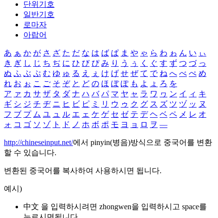
단위기호
일반기호
로마자
아랍어
あ
ぁ
か
が
さ
ざ
た
だ
な
は
ば
ぱ
ま
や
ゃ
ら
わ
ゎ
ん
い
ぃ
き
ぎ
し
じ
ち
ぢ
に
ひ
び
ぴ
み
り
う
ぅ
く
ぐ
す
ず
つ
づ
っ
ぬ
ふ
ぶ
ぷ
む
ゆ
ゅ
る
え
ぇ
け
げ
せ
ぜ
て
で
ね
へ
べ
ぺ
め
れ
お
ぉ
こ
ご
そ
ぞ
と
ど
の
ほ
ぼ
ぽ
も
よ
ょ
ろ
を
ア
ァ
カ
サ
ザ
タ
ダ
ナ
ハ
バ
パ
マ
ヤ
ャ
ラ
ワ
ヮ
ン
イ
ィ
キ
ギ
シ
ジ
チ
ヂ
ニ
ヒ
ビ
ピ
ミ
リ
ウ
ゥ
ク
グ
ス
ズ
ツ
ヅ
ッ
ヌ
フ
ブ
プ
ム
ユ
ュ
ル
エ
ェ
ケ
ゲ
セ
ゼ
テ
デ
ヘ
ベ
ペ
メ
レ
オ
ォ
コ
ゴ
ソ
ゾ
ト
ド
ノ
ホ
ボ
ポ
モ
ヨ
ョ
ロ
ヲ
―
http://chineseinput.net/
에서 pinyin(병음)방식으로 중국어를 변환
할 수 있습니다.
변환된 중국어를 복사하여 사용하시면 됩니다.
예시)
中文 을 입력하시려면
zhongwen
을 입력하시고 space를
누르시면됩니다.