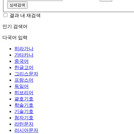
상세검색
결과 내 재검색
인기 검색어
다국어 입력
히라가나
가타카나
중국어
한글고어
그리스문자
프랑스어
독일어
히브리어
괄호기호
학술기호
기술기호
첨자기호
라틴문자
러시아문자