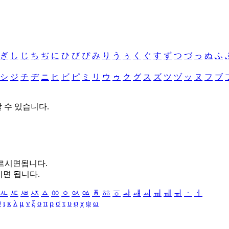
ぎ
し
じ
ち
ぢ
に
ひ
び
ぴ
み
り
う
ぅ
く
ぐ
す
ず
つ
づ
っ
ぬ
ふ
シ
ジ
チ
ヂ
ニ
ヒ
ビ
ピ
ミ
リ
ウ
ゥ
ク
グ
ス
ズ
ツ
ヅ
ッ
ヌ
フ
ブ
할 수 있습니다.
누르시면됩니다.
시면 됩니다.
ㅻ
ㅼ
ㅽ
ㅾ
ㅿ
ㆀ
ㆁ
ㆂ
ㆃ
ㆄ
ㆅ
ㆆ
ㆇ
ㆈ
ㆉ
ㆊ
ㆋ
ㆌ
ㆍ
ㆎ
θ
ι
κ
λ
μ
ν
ξ
ο
π
ρ
σ
τ
υ
φ
χ
ψ
ω