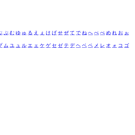
ぶ
ぷ
む
ゆ
ゅ
る
え
ぇ
け
げ
せ
ぜ
て
で
ね
へ
べ
ぺ
め
れ
お
ぉ
プ
ム
ユ
ュ
ル
エ
ェ
ケ
ゲ
セ
ゼ
テ
デ
ヘ
ベ
ペ
メ
レ
オ
ォ
コ
ゴ