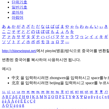
단위기호
일반기호
로마자
아랍어
あ
ぁ
か
が
さ
ざ
た
だ
な
は
ば
ぱ
ま
や
ゃ
ら
わ
ゎ
ん
い
ぃ
き
こ
ご
そ
ぞ
と
ど
の
ほ
ぼ
ぽ
も
よ
ょ
ろ
を
ア
ァ
カ
サ
ザ
タ
ダ
ナ
ハ
バ
パ
マ
ヤ
ャ
ラ
ワ
ヮ
ン
イ
ィ
キ
ギ
ソ
ゾ
ト
ド
ノ
ホ
ボ
ポ
モ
ヨ
ョ
ロ
ヲ
―
http://chineseinput.net/
에서 pinyin(병음)방식으로 중국어를 변환
변환된 중국어를 복사하여 사용하시면 됩니다.
예시)
中文 을 입력하시려면
zhongwen
을 입력하시고 space를
北京 을 입력하시려면
beijing
을 입력하시고 space를 누르
ㅥ
ㅦ
ㅧ
ㅨ
ㅩ
ㅪ
ㅫ
ㅬ
ㅭ
ㅮ
ㅯ
ㅰ
ㅱ
ㅲ
ㅳ
ㅴ
ㅵ
ㅶ
ㅷ
ㅸ
ㅹ
ㅺ
Α
Β
Γ
Δ
Ε
Ζ
Η
Θ
Ι
Κ
Λ
Μ
Ν
Ξ
Ο
Π
Ρ
Σ
Τ
Υ
Φ
Χ
Ψ
Ω
α
β
γ
δ
ε
ζ
η
á
à
Á
À
é
è
É
È
ç
Ç
ê
Ä
Ö
Ü
ä
ö
ü
ß