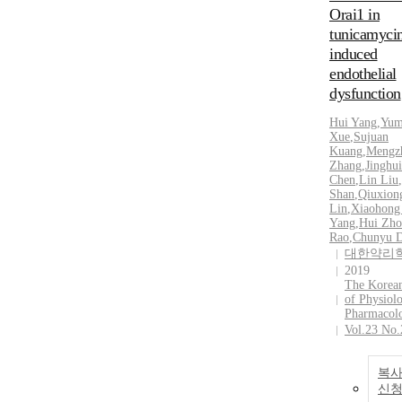
Orai1 in
tunicamyci
induced
endothelial
dysfunction
Hui Yang
,
Yum
Xue
,
Sujuan
Kuang
,
Mengz
Zhang
,
Jinghui
Chen
,
Lin Liu
,
Shan
,
Qiuxion
Lin
,
Xiaohong
Yang
,
Hui Zh
Rao
,
Chunyu 
대한약리
2019
The Korean
of Physiol
Pharmacol
Vol.23 No.
복사
신