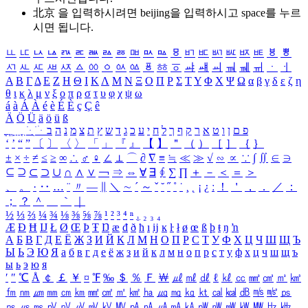
北京 을 입력하시려면
beijing
을 입력하시고 space를 누르
시면 됩니다.
ㅥ
ㅦ
ㅧ
ㅨ
ㅩ
ㅪ
ㅫ
ㅬ
ㅭ
ㅮ
ㅯ
ㅰ
ㅱ
ㅲ
ㅳ
ㅴ
ㅵ
ㅶ
ㅷ
ㅸ
ㅹ
ㅺ
ㅻ
ㅼ
ㅽ
ㅾ
ㅿ
ㆀ
ㆁ
ㆂ
ㆃ
ㆄ
ㆅ
ㆆ
ㆇ
ㆈ
ㆉ
ㆊ
ㆋ
ㆌ
ㆍ
ㆎ
Α
Β
Γ
Δ
Ε
Ζ
Η
Θ
Ι
Κ
Λ
Μ
Ν
Ξ
Ο
Π
Ρ
Σ
Τ
Υ
Φ
Χ
Ψ
Ω
α
β
γ
δ
ε
ζ
η
θ
ι
κ
λ
μ
ν
ξ
ο
π
ρ
σ
τ
υ
φ
χ
ψ
ω
á
à
Á
À
é
è
É
È
ç
Ç
ê
Ä
Ö
Ü
ä
ö
ü
ß
ְ
ֳ
ֲ
ֱ
ָ
ַ
ֵ
ֶ
ִ
ֹ
ּ
ֻ
ׂ
ׁ
ּ
ב
ה
נ
מ
צ
ת
ץ
ש
ד
ג
כ
ע
י
ח
ל
ך
ף
ק
ר
א
ט
ו
ן
ם
פ
‘
’
“
”
〔
〕
〈
〉
「
」
『
』
【
】
＂
（
）
［
］
｛
｝
±
×
÷
≠
≤
≥
∞
∴
♂
♀
∠
⊥
⌒
∂
∇
≡
≒
≪
≫
√
∽
∝
∵
∫
∬
∈
∋
⊆
⊇
⊂
⊃
∪
∩
∧
∨
￢
⇒
⇔
∀
∃
∮
∑
∏
＋
－
＜
＝
＞
、
。
·
‥
…
¨
〃
―
∥
＼
∼
´
～
ˇ
˘
˝
˚
˙
¸
˛
¡
¿
ː
！
＇
，
．
／
：
；
？
＾
＿
｀
｜
½
⅓
⅔
¼
¾
⅛
⅜
⅝
⅞
¹
²
³
⁴
ⁿ
₁
₂
₃
₄
Æ
Ð
Ħ
Ĳ
Ł
Ø
Œ
Þ
Ŧ
Ŋ
æ
đ
ð
ħ
ı
ĳ
ĸ
ŀ
ł
ø
œ
ß
þ
ŧ
ŋ
ŉ
А
Б
В
Г
Д
Е
Ё
Ж
З
И
Й
К
Л
М
Н
О
П
Р
С
Т
У
Ф
Х
Ц
Ч
Ш
Щ
Ъ
Ы
Ь
Э
Ю
Я
а
б
в
г
д
е
ё
ж
з
и
й
к
л
м
н
о
п
р
с
т
у
ф
х
ц
ч
ш
щ
ъ
ы
ь
э
ю
я
′
″
℃
Å
￠
￡
￥
¤
℉
‰
＄
％
Ｆ
￦
㎕
㎖
㎗
ℓ
㎘
㏄
㎣
㎤
㎥
㎦
㎙
㎚
㎛
㎜
㎝
㎞
㎟
㎠
㎡
㎢
㏊
㎍
㎎
㎏
㏏
㎈
㎉
㏈
㎧
㎨
㎰
㎱
㎲
㎳
㎴
㎵
㎶
㎷
㎸
㎹
㎀
㎁
㎂
㎃
㎄
㎺
㎻
㎽
㎾
㎿
㎐
㎑