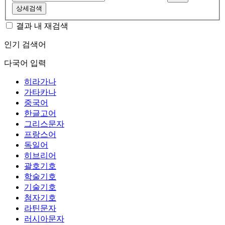
상세검색
결과 내 재검색
인기 검색어
다국어 입력
히라가나
가타카나
중국어
한글고어
그리스문자
프랑스어
독일어
히브리어
괄호기호
학술기호
기술기호
첨자기호
라틴문자
러시아문자