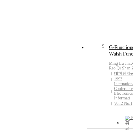
5
G-Function
Walsh Func
Ming Lu Jin
,
Rao
,
Qi Shan 
대한전자
1993
Internation
Conference
Electronics
Informati
Vol.2 No.1
기