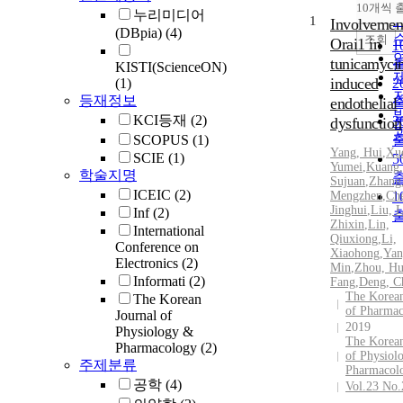
10개씩 
누리미디어
1
Involvemen
(DBpia)
(4)
조회
Orai1 in
1
tunicamyci
KISTI(ScienceON)
induced
(1)
2
등재정보
endothelial
KCI등재
(2)
3
dysfunction
SCOPUS
(1)
Yang, Hui
,
Xu
SCIE
(1)
5
Yumei
,
Kuang,
학술지명
Sujuan
,
Zhang
ICEIC
(2)
Mengzhen
,
Ch
1
Jinghui
,
Liu, L
Inf
(2)
Zhixin
,
Lin,
International
Qiuxiong
,
Li,
Conference on
Xiaohong
,
Yan
Electronics
(2)
Min
,
Zhou, Hu
Informati
(2)
Fang
,
Deng, C
The Korean
The Korean
of Pharma
Journal of
2019
Physiology &
The Korean
Pharmacology
(2)
of Physiol
주제분류
Pharmacol
공학
(4)
Vol.23 No.