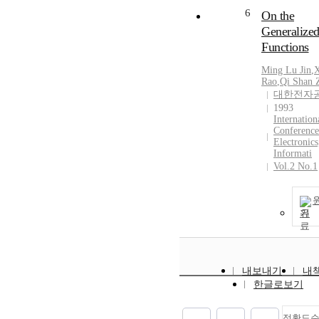
6
On the
Generalize
Functions
Ming Lu Jin
,
Rao
,
Qi Shan 
대한전자
1993
Internation
Conference
Electronics
Informati
Vol.2 No.1
기
내보내기
내
한글로보기
정확도