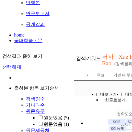
단행본
연구보고서
공개강의
home
국내학술논문
저자 : Xue 
검색결과 좁혀 보기
검색키워드
Rao
(검색결
선택해제
무료
기관 내 무
좁혀본 항목 보기순서
내보내기
내
검색량순
한글로보기
가나다순
원문유무
정확도
원문있음
(5)
원문없음
(1)
내림차순
원문제공처