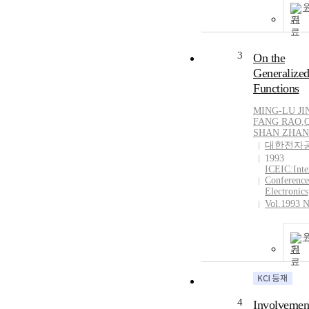
기
3
On the
Generalize
Functions
MING-LU JI
FANG
RAO
,
Q
SHAN ZHA
대한전자
1993
ICEIC:Inte
Conference
Electronics
Vol.1993 N
기
4
Involvemen