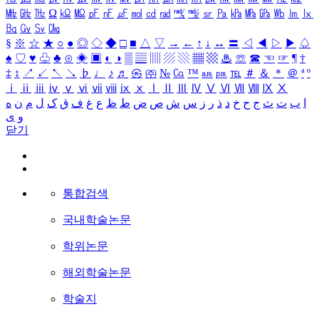
㎒
㎓
㎔
Ω
㏀
㏁
㎊
㎋
㎌
㏖
㏅
㎭
㎮
㎯
㏛
㎩
㎪
㎫
㎬
㏝
㏐
㏓
㏃
㏉
㏜
㏆
§
※
☆
★
○
●
◎
◇
◆
□
■
△
▽
→
←
↑
↓
↔
〓
◁
◀
▷
▶
♤
♠
♡
♥
♧
♣
⊙
◈
▣
◐
◑
▒
▤
▥
▨
▧
▦
▩
♨
☏
☎
☜
☞
¶
†
‡
↕
↗
↙
↖
↘
♭
♩
♪
♬
㉿
㈜
№
㏇
™
㏂
㏘
℡
＃
＆
＊
＠
ª
º
ⅰ
ⅱ
ⅲ
ⅳ
ⅴ
ⅵ
ⅶ
ⅷ
ⅸ
ⅹ
Ⅰ
Ⅱ
Ⅲ
Ⅳ
Ⅴ
Ⅵ
Ⅶ
Ⅷ
Ⅸ
Ⅹ
ا
ب
ت
ث
ج
ح
خ
د
ذ
ر
ز
س
ش
ص
ض
ط
ظ
ع
غ
ف
ق
ک
ل
م
ن
ه
و
ی
닫기
통합검색
국내학술논문
학위논문
해외학술논문
학술지