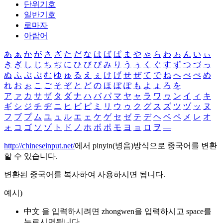
단위기호
일반기호
로마자
아랍어
あ
ぁ
か
が
さ
ざ
た
だ
な
は
ば
ぱ
ま
や
ゃ
ら
わ
ゎ
ん
い
ぃ
き
ぎ
し
じ
ち
ぢ
に
ひ
び
ぴ
み
り
う
ぅ
く
ぐ
す
ず
つ
づ
っ
ぬ
ふ
ぶ
ぷ
む
ゆ
ゅ
る
え
ぇ
け
げ
せ
ぜ
て
で
ね
へ
べ
ぺ
め
れ
お
ぉ
こ
ご
そ
ぞ
と
ど
の
ほ
ぼ
ぽ
も
よ
ょ
ろ
を
ア
ァ
カ
サ
ザ
タ
ダ
ナ
ハ
バ
パ
マ
ヤ
ャ
ラ
ワ
ヮ
ン
イ
ィ
キ
ギ
シ
ジ
チ
ヂ
ニ
ヒ
ビ
ピ
ミ
リ
ウ
ゥ
ク
グ
ス
ズ
ツ
ヅ
ッ
ヌ
フ
ブ
プ
ム
ユ
ュ
ル
エ
ェ
ケ
ゲ
セ
ゼ
テ
デ
ヘ
ベ
ペ
メ
レ
オ
ォ
コ
ゴ
ソ
ゾ
ト
ド
ノ
ホ
ボ
ポ
モ
ヨ
ョ
ロ
ヲ
―
http://chineseinput.net/
에서 pinyin(병음)방식으로 중국어를 변환
할 수 있습니다.
변환된 중국어를 복사하여 사용하시면 됩니다.
예시)
中文 을 입력하시려면
zhongwen
을 입력하시고 space를
누르시면됩니다.