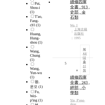
續修四庫
Pai,
全書 . 913 ,
Shou-i
(1)
史部 , 金
T'ao,
石類
Fang-
ch'i
(1)
Wu
,
I
上海古籍
Huang,
出版社
Hung-
1995
shou
(1)
복
Wang,
사/
Chung
대
(1)
출
5
신
Wang,
청
Yun-wu
(1)
續修四庫
왕,
全書 . 243 ,
운오
(1)
經部 , 小
Fu,
學類
Wei-
p'ing
(1)
Yin, P'eng-
shou
부,