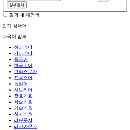
상세검색
결과 내 재검색
인기 검색어
다국어 입력
히라가나
가타카나
중국어
한글고어
그리스문자
프랑스어
독일어
히브리어
괄호기호
학술기호
기술기호
첨자기호
라틴문자
러시아문자