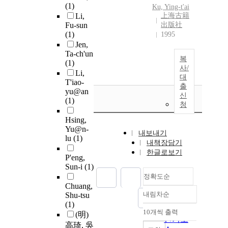
(1)
Ku, Ying-t'ai
Li,
上海古籍
Fu-sun
出版社
(1)
1995
Jen,
Ta-ch'un
복
(1)
사/
Li,
대
T'iao-
출
yu@an
신
(1)
청
Hsing,
Yu@n-
내보내기
lu
(1)
내책장담기
한글로보기
P'eng,
Sun-i
(1)
정확도순
Chuang,
내림차순
Shu-tsu
정확도
(1)
순
10개씩 출력
(明)
내림차순
인기도
高琦, 吳