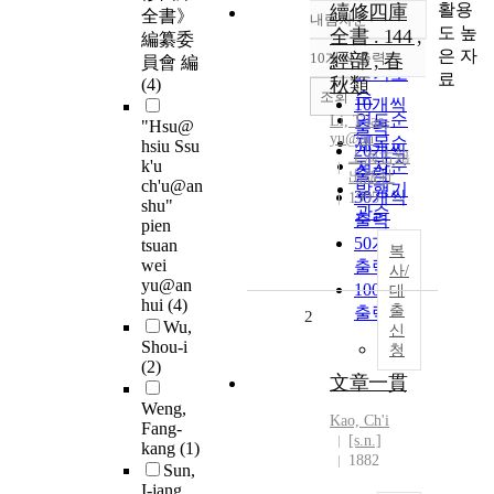
활용
續修四庫
全書》
내림차순
정확도
도 높
全書 . 144 ,
編纂委
순
은 자
10개씩 출력
經部 , 春
員會 編
내림차순
인기도
료
秋類
(4)
순
조회
10개씩
연도순
Li, T'iao-
"Hsu@
출력
yu@an
제목순
hsiu Ssu
20개씩
上海古籍
k'u
저자순
출력
出版社
ch'u@an
발행기
30개씩
1995
shu"
관순
출력
pien
50개씩
tsuan
복
wei
출력
사/
yu@an
100개씩
대
hui
(4)
출
출력
2
Wu,
신
Shou-i
청
(2)
文章一貫
Weng,
Kao, Ch'
i
Fang-
[s.n.]
kang
(1)
1882
Sun,
I-jang