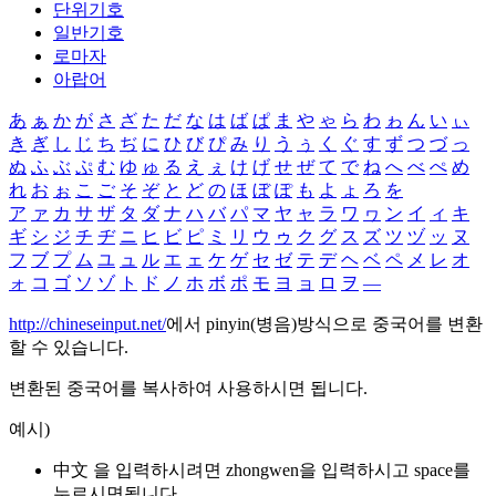
단위기호
일반기호
로마자
아랍어
あ
ぁ
か
が
さ
ざ
た
だ
な
は
ば
ぱ
ま
や
ゃ
ら
わ
ゎ
ん
い
ぃ
き
ぎ
し
じ
ち
ぢ
に
ひ
び
ぴ
み
り
う
ぅ
く
ぐ
す
ず
つ
づ
っ
ぬ
ふ
ぶ
ぷ
む
ゆ
ゅ
る
え
ぇ
け
げ
せ
ぜ
て
で
ね
へ
べ
ぺ
め
れ
お
ぉ
こ
ご
そ
ぞ
と
ど
の
ほ
ぼ
ぽ
も
よ
ょ
ろ
を
ア
ァ
カ
サ
ザ
タ
ダ
ナ
ハ
バ
パ
マ
ヤ
ャ
ラ
ワ
ヮ
ン
イ
ィ
キ
ギ
シ
ジ
チ
ヂ
ニ
ヒ
ビ
ピ
ミ
リ
ウ
ゥ
ク
グ
ス
ズ
ツ
ヅ
ッ
ヌ
フ
ブ
プ
ム
ユ
ュ
ル
エ
ェ
ケ
ゲ
セ
ゼ
テ
デ
ヘ
ベ
ペ
メ
レ
オ
ォ
コ
ゴ
ソ
ゾ
ト
ド
ノ
ホ
ボ
ポ
モ
ヨ
ョ
ロ
ヲ
―
http://chineseinput.net/
에서 pinyin(병음)방식으로 중국어를 변환
할 수 있습니다.
변환된 중국어를 복사하여 사용하시면 됩니다.
예시)
中文 을 입력하시려면
zhongwen
을 입력하시고 space를
누르시면됩니다.