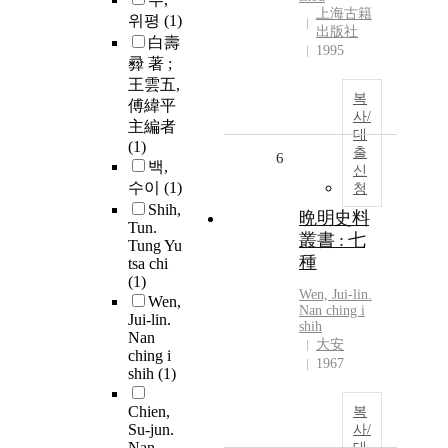
上海古籍
위평
(1)
出版社
白壽
1995
彛 著 ;
王雲五,
복
傅緯平
사/
主編者
대
(1)
출
6
백,
신
수이
(1)
청
Shih,
晩明史料
Tun.
叢書 : 七
Tung Yu
種
tsa chi
(1)
Wen, Jui-lin.
Wen,
Nan ching
i
Jui-lin.
shih
Nan
大安
ching i
1967
shih
(1)
Chien,
복
Su-jun.
사/
Nan
대