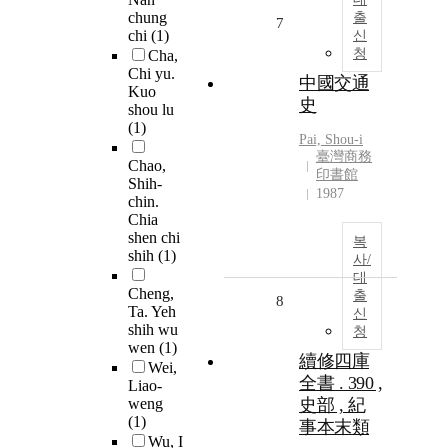
chung
출
7
chi
(1)
신
청
Cha,
Chi yu.
中國交通
Kuo
史
shou lu
(1)
Pai,
Shou-i
臺灣商務
Chao,
印書館
Shih-
1987
chin.
Chia
shen chi
복
shih
(1)
사/
대
Cheng,
출
8
Ta. Yeh
신
shih wu
청
wen
(1)
續修四庫
Wei,
全書 . 390 ,
Liao-
weng
史部 , 紀
(1)
事本末類
Wu, I