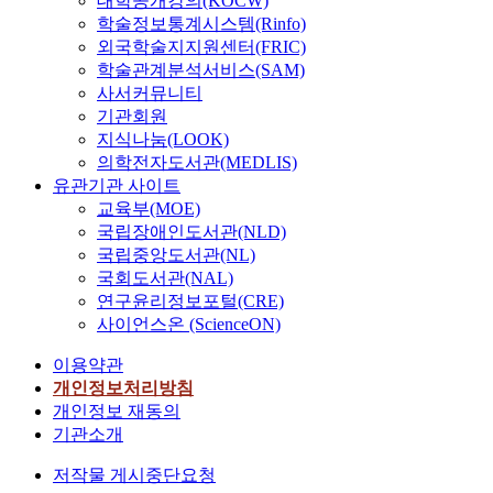
대학공개강의(KOCW)
학술정보통계시스템(Rinfo)
외국학술지지원센터(FRIC)
학술관계분석서비스(SAM)
사서커뮤니티
기관회원
지식나눔(LOOK)
의학전자도서관(MEDLIS)
유관기관 사이트
교육부(MOE)
국립장애인도서관(NLD)
국립중앙도서관(NL)
국회도서관(NAL)
연구윤리정보포털(CRE)
사이언스온 (ScienceON)
이용약관
개인정보처리방침
개인정보 재동의
기관소개
저작물 게시중단요청