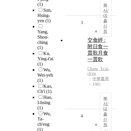
(1)
복
Sun,
사/
Hsing-
대
yen
(1)
출
3
신
Yang,
청
Shou-
交食經 :
ching
附日食一
(1)
貫歌月食
Ku,
Ying-t'ai
一貫歌
(1)
Chang, Ts'ai-
Wu,
ch'en
Wei-yeh
中華書局
(1)
1985
Kao,
Ch'i
(1)
Hao,
복
I-hsing
사/
(1)
대
Wu,
출
4
Ta-
신
ch'eng
청
(1)