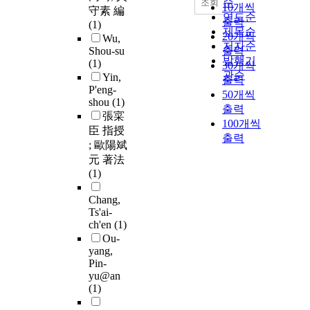
순
조회
10개씩
守素 編
연도순
출력
(1)
제목순
20개씩
Wu,
저자순
Shou-su
출력
발행기
(1)
30개씩
관순
Yin,
출력
P'eng-
50개씩
shou
(1)
출력
張寀
100개씩
臣 指授
출력
; 歐陽斌
元 著法
(1)
Chang,
Ts'ai-
ch'en
(1)
Ou-
yang,
Pin-
yu@an
(1)