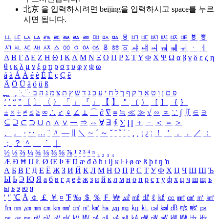
北京 을 입력하시려면
beijing
을 입력하시고 space를 누르
시면 됩니다.
ㅥ
ㅦ
ㅧ
ㅨ
ㅩ
ㅪ
ㅫ
ㅬ
ㅭ
ㅮ
ㅯ
ㅰ
ㅱ
ㅲ
ㅳ
ㅴ
ㅵ
ㅶ
ㅷ
ㅸ
ㅹ
ㅺ
ㅻ
ㅼ
ㅽ
ㅾ
ㅿ
ㆀ
ㆁ
ㆂ
ㆃ
ㆄ
ㆅ
ㆆ
ㆇ
ㆈ
ㆉ
ㆊ
ㆋ
ㆌ
ㆍ
ㆎ
Α
Β
Γ
Δ
Ε
Ζ
Η
Θ
Ι
Κ
Λ
Μ
Ν
Ξ
Ο
Π
Ρ
Σ
Τ
Υ
Φ
Χ
Ψ
Ω
α
β
γ
δ
ε
ζ
η
θ
ι
κ
λ
μ
ν
ξ
ο
π
ρ
σ
τ
υ
φ
χ
ψ
ω
á
à
Á
À
é
è
É
È
ç
Ç
ê
Ä
Ö
Ü
ä
ö
ü
ß
ְ
ֳ
ֲ
ֱ
ָ
ַ
ֵ
ֶ
ִ
ֹ
ּ
ֻ
ׂ
ׁ
ּ
ב
ה
נ
מ
צ
ת
ץ
ש
ד
ג
כ
ע
י
ח
ל
ך
ף
ק
ר
א
ט
ו
ן
ם
פ
‘
’
“
”
〔
〕
〈
〉
「
」
『
』
【
】
＂
（
）
［
］
｛
｝
±
×
÷
≠
≤
≥
∞
∴
♂
♀
∠
⊥
⌒
∂
∇
≡
≒
≪
≫
√
∽
∝
∵
∫
∬
∈
∋
⊆
⊇
⊂
⊃
∪
∩
∧
∨
￢
⇒
⇔
∀
∃
∮
∑
∏
＋
－
＜
＝
＞
、
。
·
‥
…
¨
〃
―
∥
＼
∼
´
～
ˇ
˘
˝
˚
˙
¸
˛
¡
¿
ː
！
＇
，
．
／
：
；
？
＾
＿
｀
｜
½
⅓
⅔
¼
¾
⅛
⅜
⅝
⅞
¹
²
³
⁴
ⁿ
₁
₂
₃
₄
Æ
Ð
Ħ
Ĳ
Ł
Ø
Œ
Þ
Ŧ
Ŋ
æ
đ
ð
ħ
ı
ĳ
ĸ
ŀ
ł
ø
œ
ß
þ
ŧ
ŋ
ŉ
А
Б
В
Г
Д
Е
Ё
Ж
З
И
Й
К
Л
М
Н
О
П
Р
С
Т
У
Ф
Х
Ц
Ч
Ш
Щ
Ъ
Ы
Ь
Э
Ю
Я
а
б
в
г
д
е
ё
ж
з
и
й
к
л
м
н
о
п
р
с
т
у
ф
х
ц
ч
ш
щ
ъ
ы
ь
э
ю
я
′
″
℃
Å
￠
￡
￥
¤
℉
‰
＄
％
Ｆ
￦
㎕
㎖
㎗
ℓ
㎘
㏄
㎣
㎤
㎥
㎦
㎙
㎚
㎛
㎜
㎝
㎞
㎟
㎠
㎡
㎢
㏊
㎍
㎎
㎏
㏏
㎈
㎉
㏈
㎧
㎨
㎰
㎱
㎲
㎳
㎴
㎵
㎶
㎷
㎸
㎹
㎀
㎁
㎂
㎃
㎄
㎺
㎻
㎽
㎾
㎿
㎐
㎑