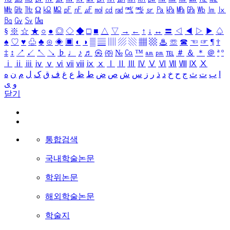
㎒
㎓
㎔
Ω
㏀
㏁
㎊
㎋
㎌
㏖
㏅
㎭
㎮
㎯
㏛
㎩
㎪
㎫
㎬
㏝
㏐
㏓
㏃
㏉
㏜
㏆
§
※
☆
★
○
●
◎
◇
◆
□
■
△
▽
→
←
↑
↓
↔
〓
◁
◀
▷
▶
♤
♠
♡
♥
♧
♣
⊙
◈
▣
◐
◑
▒
▤
▥
▨
▧
▦
▩
♨
☏
☎
☜
☞
¶
†
‡
↕
↗
↙
↖
↘
♭
♩
♪
♬
㉿
㈜
№
㏇
™
㏂
㏘
℡
＃
＆
＊
＠
ª
º
ⅰ
ⅱ
ⅲ
ⅳ
ⅴ
ⅵ
ⅶ
ⅷ
ⅸ
ⅹ
Ⅰ
Ⅱ
Ⅲ
Ⅳ
Ⅴ
Ⅵ
Ⅶ
Ⅷ
Ⅸ
Ⅹ
ا
ب
ت
ث
ج
ح
خ
د
ذ
ر
ز
س
ش
ص
ض
ط
ظ
ع
غ
ف
ق
ک
ل
م
ن
ه
و
ی
닫기
통합검색
국내학술논문
학위논문
해외학술논문
학술지