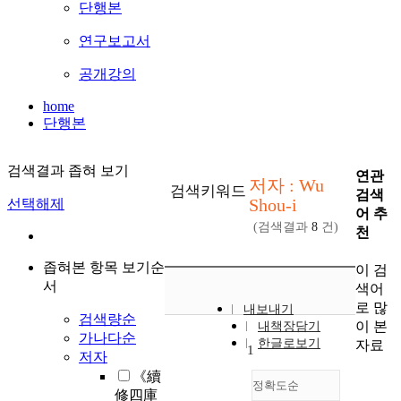
단행본
연구보고서
공개강의
home
단행본
검색결과 좁혀 보기
연관
저자 : Wu
검색키워드
검색
Shou-i
선택해제
어 추
(검색결과
8
건)
천
좁혀본 항목 보기순
이 검
서
색어
로 많
내보내기
검색량순
이 본
내책장담기
가나다순
한글로보기
자료
1
저자
《續
정확도순
修四庫