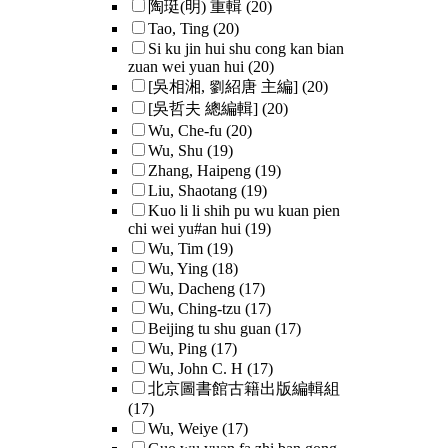
陶珽(明) 重輯
(20)
Tao, Ting
(20)
Si ku jin hui shu cong kan bian
zuan wei yuan hui
(20)
[吳相湘, 劉紹唐 主編]
(20)
[吳哲夫 總編輯]
(20)
Wu, Che-fu
(20)
Wu, Shu
(19)
Zhang, Haipeng
(19)
Liu, Shaotang
(19)
Kuo li li shih pu wu kuan pien
chi wei yu#an hui
(19)
Wu, Tim
(19)
Wu, Ying
(18)
Wu, Dacheng
(17)
Wu, Ching-tzu
(17)
Beijing tu shu guan
(17)
Wu, Ping
(17)
Wu, John C. H
(17)
北京圖書館古籍出版編輯組
(17)
Wu, Weiye
(17)