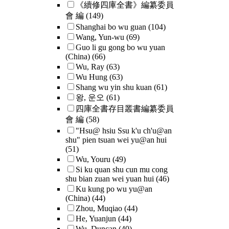
《續修四庫全書》編纂委員
會 編
(149)
Shanghai bo wu guan
(104)
Wang, Yun-wu
(69)
Guo li gu gong bo wu yuan
(China)
(66)
Wu, Ray
(63)
Wu Hung
(63)
Shang wu yin shu kuan
(61)
왕, 운오
(61)
四庫全書存目叢書編纂委員
會 編
(58)
"Hsu@ hsiu Ssu k'u ch'u@an
shu" pien tsuan wei yu@an hui
(51)
Wu, Youru
(49)
Si ku quan shu cun mu cong
shu bian zuan wei yuan hui
(46)
Ku kung po wu yu@an
(China)
(44)
Zhou, Muqiao
(44)
He, Yuanjun
(44)
Wu, Duncan
(40)