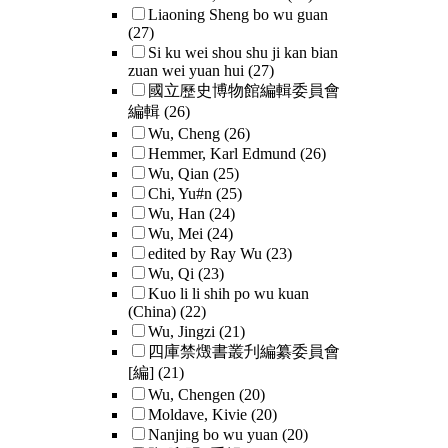
Liaoning Sheng bo wu guan
(27)
Si ku wei shou shu ji kan bian
zuan wei yuan hui
(27)
國立歷史博物館編輯委員會
編輯
(26)
Wu, Cheng
(26)
Hemmer, Karl Edmund
(26)
Wu, Qian
(25)
Chi, Yu#n
(25)
Wu, Han
(24)
Wu, Mei
(24)
edited by Ray Wu
(23)
Wu, Qi
(23)
Kuo li li shih po wu kuan
(China)
(22)
Wu, Jingzi
(21)
四庫禁燬書叢刋編纂委員會
[編]
(21)
Wu, Chengen
(20)
Moldave, Kivie
(20)
Nanjing bo wu yuan
(20)