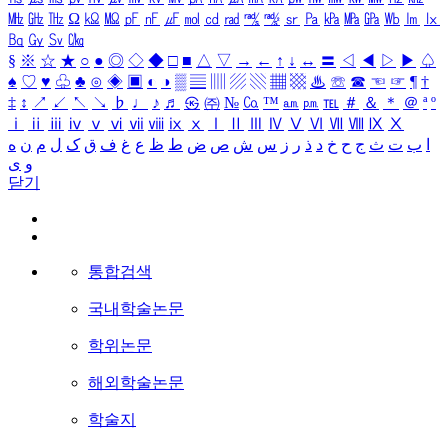
㎒
㎓
㎔
Ω
㏀
㏁
㎊
㎋
㎌
㏖
㏅
㎭
㎮
㎯
㏛
㎩
㎪
㎫
㎬
㏝
㏐
㏓
㏃
㏉
㏜
㏆
§
※
☆
★
○
●
◎
◇
◆
□
■
△
▽
→
←
↑
↓
↔
〓
◁
◀
▷
▶
♤
♠
♡
♥
♧
♣
⊙
◈
▣
◐
◑
▒
▤
▥
▨
▧
▦
▩
♨
☏
☎
☜
☞
¶
†
‡
↕
↗
↙
↖
↘
♭
♩
♪
♬
㉿
㈜
№
㏇
™
㏂
㏘
℡
＃
＆
＊
＠
ª
º
ⅰ
ⅱ
ⅲ
ⅳ
ⅴ
ⅵ
ⅶ
ⅷ
ⅸ
ⅹ
Ⅰ
Ⅱ
Ⅲ
Ⅳ
Ⅴ
Ⅵ
Ⅶ
Ⅷ
Ⅸ
Ⅹ
ا
ب
ت
ث
ج
ح
خ
د
ذ
ر
ز
س
ش
ص
ض
ط
ظ
ع
غ
ف
ق
ک
ل
م
ن
ه
و
ی
닫기
통합검색
국내학술논문
학위논문
해외학술논문
학술지