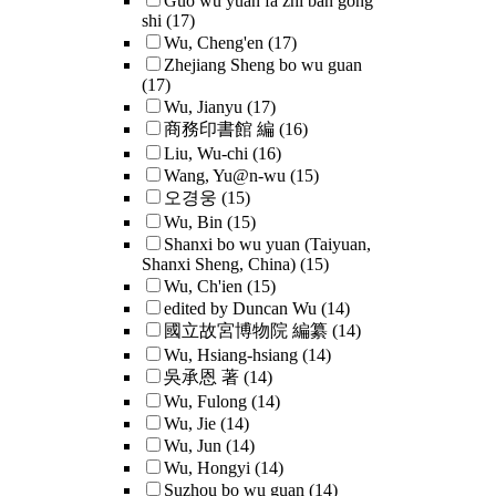
Guo wu yuan fa zhi ban gong
shi
(17)
Wu, Cheng'en
(17)
Zhejiang Sheng bo wu guan
(17)
Wu, Jianyu
(17)
商務印書館 編
(16)
Liu, Wu-chi
(16)
Wang, Yu@n-wu
(15)
오경웅
(15)
Wu, Bin
(15)
Shanxi bo wu yuan (Taiyuan,
Shanxi Sheng, China)
(15)
Wu, Ch'ien
(15)
edited by Duncan Wu
(14)
國立故宮博物院 編纂
(14)
Wu, Hsiang-hsiang
(14)
吳承恩 著
(14)
Wu, Fulong
(14)
Wu, Jie
(14)
Wu, Jun
(14)
Wu, Hongyi
(14)
Suzhou bo wu guan
(14)