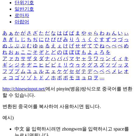
단위기호
일반기호
로마자
아랍어
あ
ぁ
か
が
さ
ざ
た
だ
な
は
ば
ぱ
ま
や
ゃ
ら
わ
ゎ
ん
い
ぃ
き
ぎ
し
じ
ち
ぢ
に
ひ
び
ぴ
み
り
う
ぅ
く
ぐ
す
ず
つ
づ
っ
ぬ
ふ
ぶ
ぷ
む
ゆ
ゅ
る
え
ぇ
け
げ
せ
ぜ
て
で
ね
へ
べ
ぺ
め
れ
お
ぉ
こ
ご
そ
ぞ
と
ど
の
ほ
ぼ
ぽ
も
よ
ょ
ろ
を
ア
ァ
カ
サ
ザ
タ
ダ
ナ
ハ
バ
パ
マ
ヤ
ャ
ラ
ワ
ヮ
ン
イ
ィ
キ
ギ
シ
ジ
チ
ヂ
ニ
ヒ
ビ
ピ
ミ
リ
ウ
ゥ
ク
グ
ス
ズ
ツ
ヅ
ッ
ヌ
フ
ブ
プ
ム
ユ
ュ
ル
エ
ェ
ケ
ゲ
セ
ゼ
テ
デ
ヘ
ベ
ペ
メ
レ
オ
ォ
コ
ゴ
ソ
ゾ
ト
ド
ノ
ホ
ボ
ポ
モ
ヨ
ョ
ロ
ヲ
―
http://chineseinput.net/
에서 pinyin(병음)방식으로 중국어를 변환
할 수 있습니다.
변환된 중국어를 복사하여 사용하시면 됩니다.
예시)
中文 을 입력하시려면
zhongwen
을 입력하시고 space를
누르시면됩니다.