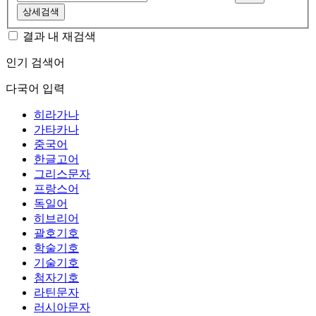
상세검색
결과 내 재검색
인기 검색어
다국어 입력
히라가나
가타카나
중국어
한글고어
그리스문자
프랑스어
독일어
히브리어
괄호기호
학술기호
기술기호
첨자기호
라틴문자
러시아문자