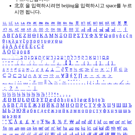
北京 을 입력하시려면
beijing
을 입력하시고 space를 누르
시면 됩니다.
ㅥ
ㅦ
ㅧ
ㅨ
ㅩ
ㅪ
ㅫ
ㅬ
ㅭ
ㅮ
ㅯ
ㅰ
ㅱ
ㅲ
ㅳ
ㅴ
ㅵ
ㅶ
ㅷ
ㅸ
ㅹ
ㅺ
ㅻ
ㅼ
ㅽ
ㅾ
ㅿ
ㆀ
ㆁ
ㆂ
ㆃ
ㆄ
ㆅ
ㆆ
ㆇ
ㆈ
ㆉ
ㆊ
ㆋ
ㆌ
ㆍ
ㆎ
Α
Β
Γ
Δ
Ε
Ζ
Η
Θ
Ι
Κ
Λ
Μ
Ν
Ξ
Ο
Π
Ρ
Σ
Τ
Υ
Φ
Χ
Ψ
Ω
α
β
γ
δ
ε
ζ
η
θ
ι
κ
λ
μ
ν
ξ
ο
π
ρ
σ
τ
υ
φ
χ
ψ
ω
á
à
Á
À
é
è
É
È
ç
Ç
ê
Ä
Ö
Ü
ä
ö
ü
ß
ְ
ֳ
ֲ
ֱ
ָ
ַ
ֵ
ֶ
ִ
ֹ
ּ
ֻ
ׂ
ׁ
ּ
ב
ה
נ
מ
צ
ת
ץ
ש
ד
ג
כ
ע
י
ח
ל
ך
ף
ק
ר
א
ט
ו
ן
ם
פ
‘
’
“
”
〔
〕
〈
〉
「
」
『
』
【
】
＂
（
）
［
］
｛
｝
±
×
÷
≠
≤
≥
∞
∴
♂
♀
∠
⊥
⌒
∂
∇
≡
≒
≪
≫
√
∽
∝
∵
∫
∬
∈
∋
⊆
⊇
⊂
⊃
∪
∩
∧
∨
￢
⇒
⇔
∀
∃
∮
∑
∏
＋
－
＜
＝
＞
、
。
·
‥
…
¨
〃
―
∥
＼
∼
´
～
ˇ
˘
˝
˚
˙
¸
˛
¡
¿
ː
！
＇
，
．
／
：
；
？
＾
＿
｀
｜
½
⅓
⅔
¼
¾
⅛
⅜
⅝
⅞
¹
²
³
⁴
ⁿ
₁
₂
₃
₄
Æ
Ð
Ħ
Ĳ
Ł
Ø
Œ
Þ
Ŧ
Ŋ
æ
đ
ð
ħ
ı
ĳ
ĸ
ŀ
ł
ø
œ
ß
þ
ŧ
ŋ
ŉ
А
Б
В
Г
Д
Е
Ё
Ж
З
И
Й
К
Л
М
Н
О
П
Р
С
Т
У
Ф
Х
Ц
Ч
Ш
Щ
Ъ
Ы
Ь
Э
Ю
Я
а
б
в
г
д
е
ё
ж
з
и
й
к
л
м
н
о
п
р
с
т
у
ф
х
ц
ч
ш
щ
ъ
ы
ь
э
ю
я
′
″
℃
Å
￠
￡
￥
¤
℉
‰
＄
％
Ｆ
￦
㎕
㎖
㎗
ℓ
㎘
㏄
㎣
㎤
㎥
㎦
㎙
㎚
㎛
㎜
㎝
㎞
㎟
㎠
㎡
㎢
㏊
㎍
㎎
㎏
㏏
㎈
㎉
㏈
㎧
㎨
㎰
㎱
㎲
㎳
㎴
㎵
㎶
㎷
㎸
㎹
㎀
㎁
㎂
㎃
㎄
㎺
㎻
㎽
㎾
㎿
㎐
㎑