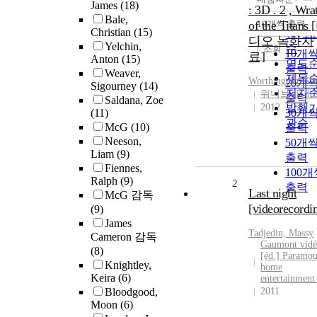
정확
James
(18)
: 3D . 2 , Wra
순
Bale,
of the Titans
10개씩 출력
내림
Christian
(15)
인기
디오 녹화자
Yelchin,
순
조회
10개
료]
Anton
(15)
연도
출력
Weaver,
제목
Worthington
,
Sa
20개
Sigourney
(14)
저자
워너브라더
출력
Saldana, Zoe
2012
발행
(11)
30개
관순
McG
(10)
출력
Neeson,
50개
Liam
(9)
출력
Fiennes,
100개
Ralph
(9)
2
출력
Last night
McG 감독
[videorecordi
(9)
James
Tadjedin, Massy
Cameron 감독
Gaumont vid
(8)
[éd.] Paramou
Knightley,
home
Keira
(6)
entertainment
Bloodgood,
2011
Moon
(6)