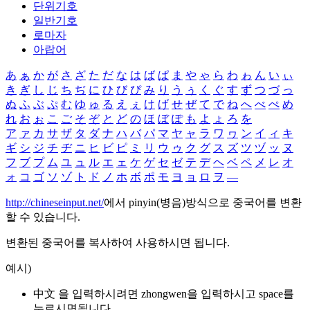
단위기호
일반기호
로마자
아랍어
あ
ぁ
か
が
さ
ざ
た
だ
な
は
ば
ぱ
ま
や
ゃ
ら
わ
ゎ
ん
い
ぃ
き
ぎ
し
じ
ち
ぢ
に
ひ
び
ぴ
み
り
う
ぅ
く
ぐ
す
ず
つ
づ
っ
ぬ
ふ
ぶ
ぷ
む
ゆ
ゅ
る
え
ぇ
け
げ
せ
ぜ
て
で
ね
へ
べ
ぺ
め
れ
お
ぉ
こ
ご
そ
ぞ
と
ど
の
ほ
ぼ
ぽ
も
よ
ょ
ろ
を
ア
ァ
カ
サ
ザ
タ
ダ
ナ
ハ
バ
パ
マ
ヤ
ャ
ラ
ワ
ヮ
ン
イ
ィ
キ
ギ
シ
ジ
チ
ヂ
ニ
ヒ
ビ
ピ
ミ
リ
ウ
ゥ
ク
グ
ス
ズ
ツ
ヅ
ッ
ヌ
フ
ブ
プ
ム
ユ
ュ
ル
エ
ェ
ケ
ゲ
セ
ゼ
テ
デ
ヘ
ベ
ペ
メ
レ
オ
ォ
コ
ゴ
ソ
ゾ
ト
ド
ノ
ホ
ボ
ポ
モ
ヨ
ョ
ロ
ヲ
―
http://chineseinput.net/
에서 pinyin(병음)방식으로 중국어를 변환
할 수 있습니다.
변환된 중국어를 복사하여 사용하시면 됩니다.
예시)
中文 을 입력하시려면
zhongwen
을 입력하시고 space를
누르시면됩니다.