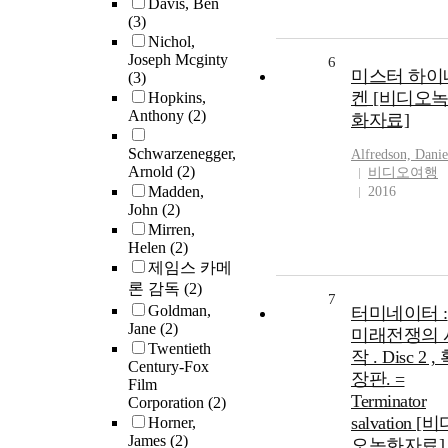
Davis, Ben
(3)
Nichol,
Joseph Mcginty
6
미스터 하이
(3)
켄 [비디오
Hopkins,
Anthony
(2)
화자료]
Schwarzenegger,
Alfredson, Danie
Arnold
(2)
비디오여행
Madden,
2016
John
(2)
Mirren,
Helen
(2)
제임스 카메
론 감독
(2)
7
Goldman,
터미네이터 :
Jane
(2)
미래전쟁의 
Twentieth
작 . Disc 2 ,
Century-Fox
장판. =
Film
Terminator
Corporation
(2)
salvation [
Horner,
James
(2)
오녹화자료]