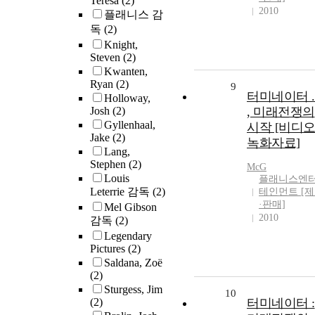
Teresa
(2)
2010
플래니스 감
독
(2)
Knight,
Steven
(2)
Kwanten,
Ryan
(2)
9
터미네이터 .
Holloway,
Josh
(2)
, 미래전쟁의
Gyllenhaal,
시작 [비디
Jake
(2)
녹화자료]
Lang,
Stephen
(2)
McG
Louis
플래니스엔
Leterrie 감독
(2)
테인먼트 [
·판매]
Mel Gibson
2010
감독
(2)
Legendary
Pictures
(2)
Saldana, Zoë
(2)
Sturgess, Jim
10
(2)
터미네이터 :