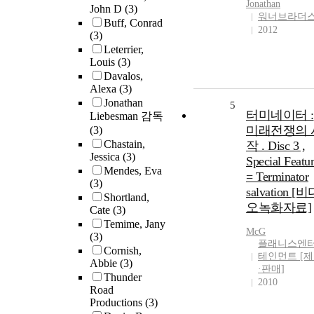
Jonathan
John D
(3)
워너브라더
Buff, Conrad
2012
(3)
Leterrier,
Louis
(3)
Davalos,
Alexa
(3)
Jonathan
5
터미네이터 :
Liebesman 감독
미래전쟁의 
(3)
Chastain,
작 . Disc 3 ,
Jessica
(3)
Special Featu
Mendes, Eva
= Terminator
(3)
salvation [
Shortland,
오녹화자료]
Cate
(3)
Temime, Jany
McG
(3)
플래니스엔
Cornish,
테인먼트 [
Abbie
(3)
·판매]
Thunder
2010
Road
Productions
(3)