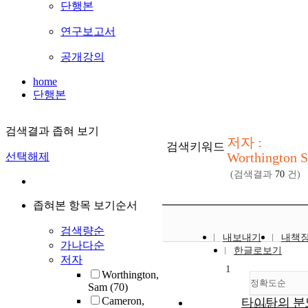
단행본
연구보고서
공개강의
home
단행본
검색결과 좁혀 보기
저자 :
검색키워드
Worthington 
선택해제
(검색결과
70
건)
좁혀본 항목 보기순서
검색량순
내보내기
내책
가나다순
한글로보기
저자
1
Worthington,
정확도순
Sam
(70)
Cameron,
타이탄의 분
내림차순