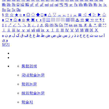
㎒
㎓
㎔
Ω
㏀
㏁
㎊
㎋
㎌
㏖
㏅
㎭
㎮
㎯
㏛
㎩
㎪
㎫
㎬
㏝
㏐
㏓
㏃
㏉
㏜
㏆
§
※
☆
★
○
●
◎
◇
◆
□
■
△
▽
→
←
↑
↓
↔
〓
◁
◀
▷
▶
♤
♠
♡
♥
♧
♣
⊙
◈
▣
◐
◑
▒
▤
▥
▨
▧
▦
▩
♨
☏
☎
☜
☞
¶
†
‡
↕
↗
↙
↖
↘
♭
♩
♪
♬
㉿
㈜
№
㏇
™
㏂
㏘
℡
＃
＆
＊
＠
ª
º
ⅰ
ⅱ
ⅲ
ⅳ
ⅴ
ⅵ
ⅶ
ⅷ
ⅸ
ⅹ
Ⅰ
Ⅱ
Ⅲ
Ⅳ
Ⅴ
Ⅵ
Ⅶ
Ⅷ
Ⅸ
Ⅹ
ا
ب
ت
ث
ج
ح
خ
د
ذ
ر
ز
س
ش
ص
ض
ط
ظ
ع
غ
ف
ق
ک
ل
م
ن
ه
و
ی
닫기
통합검색
국내학술논문
학위논문
해외학술논문
학술지