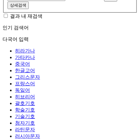
상세검색
결과 내 재검색
인기 검색어
다국어 입력
히라가나
가타카나
중국어
한글고어
그리스문자
프랑스어
독일어
히브리어
괄호기호
학술기호
기술기호
첨자기호
라틴문자
러시아문자