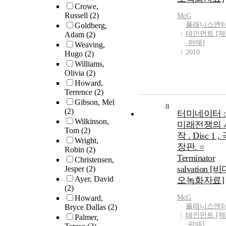
Crowe,
Russell
(2)
McG
플래니스엔
Goldberg,
테인먼트 [
Adam
(2)
·판매]
Weaving,
2010
Hugo
(2)
Williams,
Olivia
(2)
Howard,
Terrence
(2)
Gibson, Mel
8
(2)
터미네이터 :
Wilkinson,
미래전쟁의 
Tom
(2)
작 . Disc 1 ,
Wright,
장판. =
Robin
(2)
Terminator
Christensen,
salvation [
Jesper
(2)
Ayer, David
오녹화자료]
(2)
Howard,
McG
플래니스엔
Bryce Dallas
(2)
테인먼트 [
Palmer,
·판매]