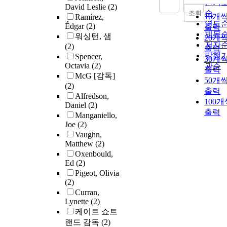
인기
David Leslie
(2)
순
조회
10개
Ramírez,
연도
Édgar
(2)
출력
제목
워싱턴, 샘
20개
저자
(2)
출력
발행
Spencer,
30개
Octavia
(2)
관순
출력
McG [감독]
50개
(2)
출력
Alfredson,
100개
Daniel
(2)
출력
Manganiello,
Joe
(2)
Vaughn,
Matthew
(2)
Oxenbould,
Ed
(2)
Pigeot, Olivia
(2)
Curran,
Lynette
(2)
케이트 쇼트
랜드 감독
(2)