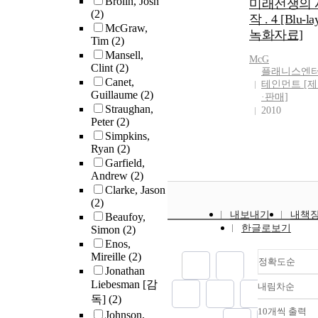
Brolin, Josh
미래전쟁의 
(2)
작 . 4 [Blu-la
McGraw,
녹화자료]
Tim
(2)
Mansell,
McG
Clint
(2)
플래니스엔
Canet,
테인먼트 [
Guillaume
(2)
·판매]
Straughan,
2010
Peter
(2)
Simpkins,
Ryan
(2)
Garfield,
Andrew
(2)
Clarke, Jason
(2)
내보내기
내책
Beaufoy,
한글로보기
Simon
(2)
Enos,
Mireille
(2)
정확도순
Jonathan
Liebesman [감
내림차순
정확
독]
(2)
순
10개씩 출력
Johnson,
내림