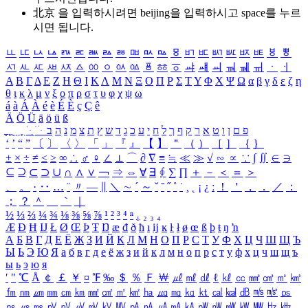
北京 을 입력하시려면
beijing
을 입력하시고 space를 누르
시면 됩니다.
ㅥ
ㅦ
ㅧ
ㅨ
ㅩ
ㅪ
ㅫ
ㅬ
ㅭ
ㅮ
ㅯ
ㅰ
ㅱ
ㅲ
ㅳ
ㅴ
ㅵ
ㅶ
ㅷ
ㅸ
ㅹ
ㅺ
ㅻ
ㅼ
ㅽ
ㅾ
ㅿ
ㆀ
ㆁ
ㆂ
ㆃ
ㆄ
ㆅ
ㆆ
ㆇ
ㆈ
ㆉ
ㆊ
ㆋ
ㆌ
ㆍ
ㆎ
Α
Β
Γ
Δ
Ε
Ζ
Η
Θ
Ι
Κ
Λ
Μ
Ν
Ξ
Ο
Π
Ρ
Σ
Τ
Υ
Φ
Χ
Ψ
Ω
α
β
γ
δ
ε
ζ
η
θ
ι
κ
λ
μ
ν
ξ
ο
π
ρ
σ
τ
υ
φ
χ
ψ
ω
á
à
Á
À
é
è
É
È
ç
Ç
ê
Ä
Ö
Ü
ä
ö
ü
ß
ְ
ֳ
ֲ
ֱ
ָ
ַ
ֵ
ֶ
ִ
ֹ
ּ
ֻ
ׂ
ׁ
ּ
ב
ה
נ
מ
צ
ת
ץ
ש
ד
ג
כ
ע
י
ח
ל
ך
ף
ק
ר
א
ט
ו
ן
ם
פ
‘
’
“
”
〔
〕
〈
〉
「
」
『
』
【
】
＂
（
）
［
］
｛
｝
±
×
÷
≠
≤
≥
∞
∴
♂
♀
∠
⊥
⌒
∂
∇
≡
≒
≪
≫
√
∽
∝
∵
∫
∬
∈
∋
⊆
⊇
⊂
⊃
∪
∩
∧
∨
￢
⇒
⇔
∀
∃
∮
∑
∏
＋
－
＜
＝
＞
、
。
·
‥
…
¨
〃
―
∥
＼
∼
´
～
ˇ
˘
˝
˚
˙
¸
˛
¡
¿
ː
！
＇
，
．
／
：
；
？
＾
＿
｀
｜
½
⅓
⅔
¼
¾
⅛
⅜
⅝
⅞
¹
²
³
⁴
ⁿ
₁
₂
₃
₄
Æ
Ð
Ħ
Ĳ
Ł
Ø
Œ
Þ
Ŧ
Ŋ
æ
đ
ð
ħ
ı
ĳ
ĸ
ŀ
ł
ø
œ
ß
þ
ŧ
ŋ
ŉ
А
Б
В
Г
Д
Е
Ё
Ж
З
И
Й
К
Л
М
Н
О
П
Р
С
Т
У
Ф
Х
Ц
Ч
Ш
Щ
Ъ
Ы
Ь
Э
Ю
Я
а
б
в
г
д
е
ё
ж
з
и
й
к
л
м
н
о
п
р
с
т
у
ф
х
ц
ч
ш
щ
ъ
ы
ь
э
ю
я
′
″
℃
Å
￠
￡
￥
¤
℉
‰
＄
％
Ｆ
￦
㎕
㎖
㎗
ℓ
㎘
㏄
㎣
㎤
㎥
㎦
㎙
㎚
㎛
㎜
㎝
㎞
㎟
㎠
㎡
㎢
㏊
㎍
㎎
㎏
㏏
㎈
㎉
㏈
㎧
㎨
㎰
㎱
㎲
㎳
㎴
㎵
㎶
㎷
㎸
㎹
㎀
㎁
㎂
㎃
㎄
㎺
㎻
㎽
㎾
㎿
㎐
㎑