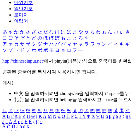
단위기호
일반기호
로마자
아랍어
あ
ぁ
か
が
さ
ざ
た
だ
な
は
ば
ぱ
ま
や
ゃ
ら
わ
ゎ
ん
い
ぃ
き
こ
ご
そ
ぞ
と
ど
の
ほ
ぼ
ぽ
も
よ
ょ
ろ
を
ア
ァ
カ
サ
ザ
タ
ダ
ナ
ハ
バ
パ
マ
ヤ
ャ
ラ
ワ
ヮ
ン
イ
ィ
キ
ギ
ソ
ゾ
ト
ド
ノ
ホ
ボ
ポ
モ
ヨ
ョ
ロ
ヲ
―
http://chineseinput.net/
에서 pinyin(병음)방식으로 중국어를 변환
변환된 중국어를 복사하여 사용하시면 됩니다.
예시)
中文 을 입력하시려면
zhongwen
을 입력하시고 space를
北京 을 입력하시려면
beijing
을 입력하시고 space를 누르
ㅥ
ㅦ
ㅧ
ㅨ
ㅩ
ㅪ
ㅫ
ㅬ
ㅭ
ㅮ
ㅯ
ㅰ
ㅱ
ㅲ
ㅳ
ㅴ
ㅵ
ㅶ
ㅷ
ㅸ
ㅹ
ㅺ
Α
Β
Γ
Δ
Ε
Ζ
Η
Θ
Ι
Κ
Λ
Μ
Ν
Ξ
Ο
Π
Ρ
Σ
Τ
Υ
Φ
Χ
Ψ
Ω
α
β
γ
δ
ε
ζ
η
á
à
Á
À
é
è
É
È
ç
Ç
ê
Ä
Ö
Ü
ä
ö
ü
ß