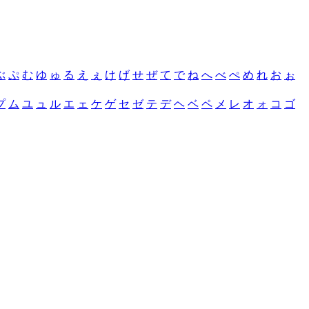
ぶ
ぷ
む
ゆ
ゅ
る
え
ぇ
け
げ
せ
ぜ
て
で
ね
へ
べ
ぺ
め
れ
お
ぉ
プ
ム
ユ
ュ
ル
エ
ェ
ケ
ゲ
セ
ゼ
テ
デ
ヘ
ベ
ペ
メ
レ
オ
ォ
コ
ゴ