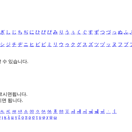
ぎ
し
じ
ち
ぢ
に
ひ
び
ぴ
み
り
う
ぅ
く
ぐ
す
ず
つ
づ
っ
ぬ
ふ
シ
ジ
チ
ヂ
ニ
ヒ
ビ
ピ
ミ
リ
ウ
ゥ
ク
グ
ス
ズ
ツ
ヅ
ッ
ヌ
フ
ブ
할 수 있습니다.
누르시면됩니다.
시면 됩니다.
ㅻ
ㅼ
ㅽ
ㅾ
ㅿ
ㆀ
ㆁ
ㆂ
ㆃ
ㆄ
ㆅ
ㆆ
ㆇ
ㆈ
ㆉ
ㆊ
ㆋ
ㆌ
ㆍ
ㆎ
θ
ι
κ
λ
μ
ν
ξ
ο
π
ρ
σ
τ
υ
φ
χ
ψ
ω