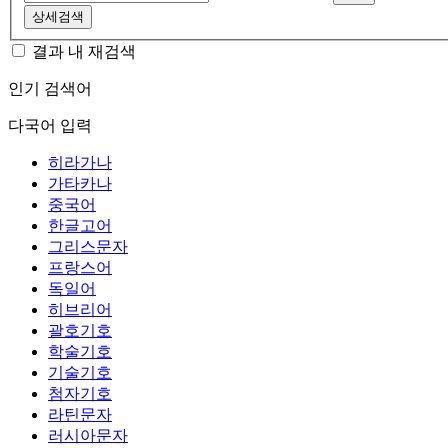
상세검색
결과 내 재검색
인기 검색어
다국어 입력
히라가나
가타카나
중국어
한글고어
그리스문자
프랑스어
독일어
히브리어
괄호기호
학술기호
기술기호
첨자기호
라틴문자
러시아문자