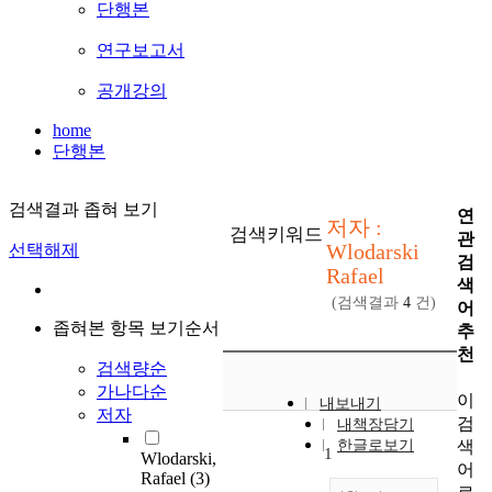
단행본
연구보고서
공개강의
home
단행본
검색결과 좁혀 보기
연
저자 :
검색키워드
관
Wlodarski
선택해제
검
Rafael
색
(검색결과
4
건)
어
좁혀본 항목 보기순서
추
천
검색량순
가나다순
이
내보내기
저자
검
내책장담기
색
한글로보기
1
Wlodarski,
어
Rafael
(3)