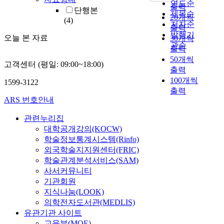
연도순
출력
단행본
제목순
20개씩
(4)
저자순
출력
발행기
오늘 본 자료
30개씩
관순
출력
50개씩
고객센터 (평일: 09:00~18:00)
출력
100개씩
1599-3122
출력
ARS 번호안내
관련누리집
대학공개강의(KOCW)
학술정보통계시스템(Rinfo)
외국학술지지원센터(FRIC)
학술관계분석서비스(SAM)
사서커뮤니티
기관회원
지식나눔(LOOK)
의학전자도서관(MEDLIS)
유관기관 사이트
교육부(MOE)