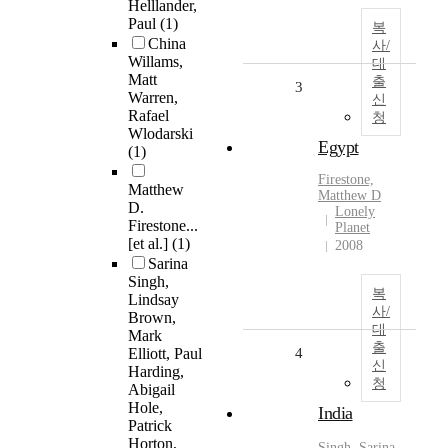
Helllander,
Paul
(1)
복
China
사/
Willams,
대
Matt
출
3
Warren,
신
Rafael
청
Wlodarski
Egypt
(1)
Firestone,
Matthew
Matthew D
D.
Lonely
Firestone...
Planet
[et al.]
(1)
2008
Sarina
Singh,
복
Lindsay
사/
Brown,
대
Mark
출
Elliott, Paul
4
신
Harding,
청
Abigail
Hole,
India
Patrick
Horton,
Singh, Sarina