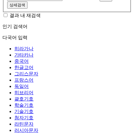
상세검색
결과 내 재검색
인기 검색어
다국어 입력
히라가나
가타카나
중국어
한글고어
그리스문자
프랑스어
독일어
히브리어
괄호기호
학술기호
기술기호
첨자기호
라틴문자
러시아문자