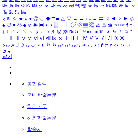
㎒
㎓
㎔
Ω
㏀
㏁
㎊
㎋
㎌
㏖
㏅
㎭
㎮
㎯
㏛
㎩
㎪
㎫
㎬
㏝
㏐
㏓
㏃
㏉
㏜
㏆
§
※
☆
★
○
●
◎
◇
◆
□
■
△
▽
→
←
↑
↓
↔
〓
◁
◀
▷
▶
♤
♠
♡
♥
♧
♣
⊙
◈
▣
◐
◑
▒
▤
▥
▨
▧
▦
▩
♨
☏
☎
☜
☞
¶
†
‡
↕
↗
↙
↖
↘
♭
♩
♪
♬
㉿
㈜
№
㏇
™
㏂
㏘
℡
＃
＆
＊
＠
ª
º
ⅰ
ⅱ
ⅲ
ⅳ
ⅴ
ⅵ
ⅶ
ⅷ
ⅸ
ⅹ
Ⅰ
Ⅱ
Ⅲ
Ⅳ
Ⅴ
Ⅵ
Ⅶ
Ⅷ
Ⅸ
Ⅹ
ا
ب
ت
ث
ج
ح
خ
د
ذ
ر
ز
س
ش
ص
ض
ط
ظ
ع
غ
ف
ق
ک
ل
م
ن
ه
و
ی
닫기
통합검색
국내학술논문
학위논문
해외학술논문
학술지