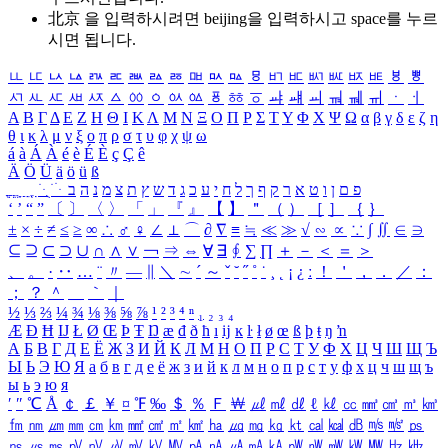
北京 을 입력하시려면
beijing
을 입력하시고 space를 누르
시면 됩니다.
ㅥ
ㅦ
ㅧ
ㅨ
ㅩ
ㅪ
ㅫ
ㅬ
ㅭ
ㅮ
ㅯ
ㅰ
ㅱ
ㅲ
ㅳ
ㅴ
ㅵ
ㅶ
ㅷ
ㅸ
ㅹ
ㅺ
ㅻ
ㅼ
ㅽ
ㅾ
ㅿ
ㆀ
ㆁ
ㆂ
ㆃ
ㆄ
ㆅ
ㆆ
ㆇ
ㆈ
ㆉ
ㆊ
ㆋ
ㆌ
ㆍ
ㆎ
Α
Β
Γ
Δ
Ε
Ζ
Η
Θ
Ι
Κ
Λ
Μ
Ν
Ξ
Ο
Π
Ρ
Σ
Τ
Υ
Φ
Χ
Ψ
Ω
α
β
γ
δ
ε
ζ
η
θ
ι
κ
λ
μ
ν
ξ
ο
π
ρ
σ
τ
υ
φ
χ
ψ
ω
á
à
Á
À
é
è
É
È
ç
Ç
ê
Ä
Ö
Ü
ä
ö
ü
ß
ְ
ֳ
ֲ
ֱ
ָ
ַ
ֵ
ֶ
ִ
ֹ
ּ
ֻ
ׂ
ׁ
ּ
ב
ה
נ
מ
צ
ת
ץ
ש
ד
ג
כ
ע
י
ח
ל
ך
ף
ק
ר
א
ט
ו
ן
ם
פ
‘
’
“
”
〔
〕
〈
〉
「
」
『
』
【
】
＂
（
）
［
］
｛
｝
±
×
÷
≠
≤
≥
∞
∴
♂
♀
∠
⊥
⌒
∂
∇
≡
≒
≪
≫
√
∽
∝
∵
∫
∬
∈
∋
⊆
⊇
⊂
⊃
∪
∩
∧
∨
￢
⇒
⇔
∀
∃
∮
∑
∏
＋
－
＜
＝
＞
、
。
·
‥
…
¨
〃
―
∥
＼
∼
´
～
ˇ
˘
˝
˚
˙
¸
˛
¡
¿
ː
！
＇
，
．
／
：
；
？
＾
＿
｀
｜
½
⅓
⅔
¼
¾
⅛
⅜
⅝
⅞
¹
²
³
⁴
ⁿ
₁
₂
₃
₄
Æ
Ð
Ħ
Ĳ
Ł
Ø
Œ
Þ
Ŧ
Ŋ
æ
đ
ð
ħ
ı
ĳ
ĸ
ŀ
ł
ø
œ
ß
þ
ŧ
ŋ
ŉ
А
Б
В
Г
Д
Е
Ё
Ж
З
И
Й
К
Л
М
Н
О
П
Р
С
Т
У
Ф
Х
Ц
Ч
Ш
Щ
Ъ
Ы
Ь
Э
Ю
Я
а
б
в
г
д
е
ё
ж
з
и
й
к
л
м
н
о
п
р
с
т
у
ф
х
ц
ч
ш
щ
ъ
ы
ь
э
ю
я
′
″
℃
Å
￠
￡
￥
¤
℉
‰
＄
％
Ｆ
￦
㎕
㎖
㎗
ℓ
㎘
㏄
㎣
㎤
㎥
㎦
㎙
㎚
㎛
㎜
㎝
㎞
㎟
㎠
㎡
㎢
㏊
㎍
㎎
㎏
㏏
㎈
㎉
㏈
㎧
㎨
㎰
㎱
㎲
㎳
㎴
㎵
㎶
㎷
㎸
㎹
㎀
㎁
㎂
㎃
㎄
㎺
㎻
㎽
㎾
㎿
㎐
㎑