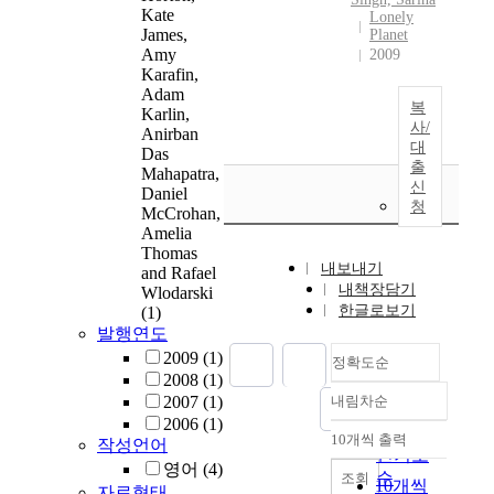
Kate
Lonely
James,
Planet
Amy
2009
Karafin,
Adam
복
Karlin,
사/
Anirban
대
Das
출
Mahapatra,
신
Daniel
청
McCrohan,
Amelia
Thomas
내보내기
and Rafael
내책장담기
Wlodarski
한글로보기
(1)
발행연도
2009
(1)
정확도순
2008
(1)
2007
(1)
내림차순
정확도
2006
(1)
순
10개씩 출력
작성언어
내림차순
인기도
영어
(4)
순
조회
10개씩
자료형태