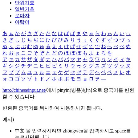
단위기호
일반기호
로마자
아랍어
あ
ぁ
か
が
さ
ざ
た
だ
な
は
ば
ぱ
ま
や
ゃ
ら
わ
ゎ
ん
い
ぃ
き
ぎ
し
じ
ち
ぢ
に
ひ
び
ぴ
み
り
う
ぅ
く
ぐ
す
ず
つ
づ
っ
ぬ
ふ
ぶ
ぷ
む
ゆ
ゅ
る
え
ぇ
け
げ
せ
ぜ
て
で
ね
へ
べ
ぺ
め
れ
お
ぉ
こ
ご
そ
ぞ
と
ど
の
ほ
ぼ
ぽ
も
よ
ょ
ろ
を
ア
ァ
カ
サ
ザ
タ
ダ
ナ
ハ
バ
パ
マ
ヤ
ャ
ラ
ワ
ヮ
ン
イ
ィ
キ
ギ
シ
ジ
チ
ヂ
ニ
ヒ
ビ
ピ
ミ
リ
ウ
ゥ
ク
グ
ス
ズ
ツ
ヅ
ッ
ヌ
フ
ブ
プ
ム
ユ
ュ
ル
エ
ェ
ケ
ゲ
セ
ゼ
テ
デ
ヘ
ベ
ペ
メ
レ
オ
ォ
コ
ゴ
ソ
ゾ
ト
ド
ノ
ホ
ボ
ポ
モ
ヨ
ョ
ロ
ヲ
―
http://chineseinput.net/
에서 pinyin(병음)방식으로 중국어를 변환
할 수 있습니다.
변환된 중국어를 복사하여 사용하시면 됩니다.
예시)
中文 을 입력하시려면
zhongwen
을 입력하시고 space를
누르시면됩니다.