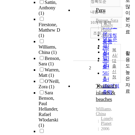
로
정확도순
Sattin,
많
Anthony
Peru
내림차순
이
(1)
정확도
본
순
Benson, Sara
10개씩 출력
Firestone,
내림차순
자
Lonely
인기도
Matthew D
Planet
료
순
조회
10개씩
(1)
2007
연도순
출력
제목순
Williams,
20개씩
복
저자순
China
(1)
활
출력
사/
Benson,
발행기
용
30개씩
대
Sara
(1)
관순
도
출
출력
2
Warren,
신
높
50개씩
Matt
(1)
청
은
출력
O'Neill,
자
Thailand's
100개씩
Zora
(1)
료
islands &
출력
Sara
Benson,
beaches
Paul
Hellander,
Williams,
China
Rafael
Lonely
Wlodarski
Planet
(1)
2006