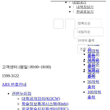
내보내기
내책장담기
한글로보기
정확도순
내림차순
정확도
순
10개씩 출력
내림차순
인기도
순
조회
10개씩
연도순
출력
제목순
20개씩
저자순
출력
고객센터 (평일: 09:00~18:00)
발행기
30개씩
관순
1599-3122
출력
50개씩
ARS 번호안내
출력
100개씩
관련누리집
출력
대학공개강의(KOCW)
학술정보통계시스템(Rinfo)
외국학술지지원센터(FRIC)