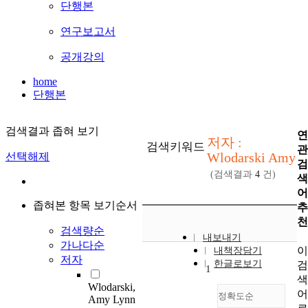
단행본
연구보고서
공개강의
home
단행본
검색결과 좁혀 보기
연
저자 :
검색키워드
관
Wlodarski Amy
선택해제
검
(검색결과
4
건)
색
어
좁혀본 항목 보기순서
추
천
검색량순
내보내기
가나다순
이
내책장담기
저자
한글로보기
검
1
색
Wlodarski,
어
정확도순
Amy Lynn