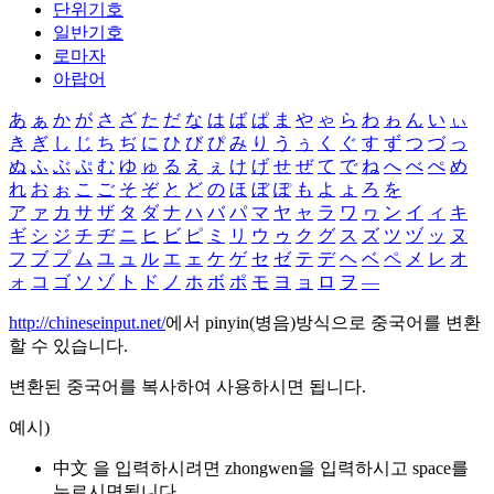
단위기호
일반기호
로마자
아랍어
あ
ぁ
か
が
さ
ざ
た
だ
な
は
ば
ぱ
ま
や
ゃ
ら
わ
ゎ
ん
い
ぃ
き
ぎ
し
じ
ち
ぢ
に
ひ
び
ぴ
み
り
う
ぅ
く
ぐ
す
ず
つ
づ
っ
ぬ
ふ
ぶ
ぷ
む
ゆ
ゅ
る
え
ぇ
け
げ
せ
ぜ
て
で
ね
へ
べ
ぺ
め
れ
お
ぉ
こ
ご
そ
ぞ
と
ど
の
ほ
ぼ
ぽ
も
よ
ょ
ろ
を
ア
ァ
カ
サ
ザ
タ
ダ
ナ
ハ
バ
パ
マ
ヤ
ャ
ラ
ワ
ヮ
ン
イ
ィ
キ
ギ
シ
ジ
チ
ヂ
ニ
ヒ
ビ
ピ
ミ
リ
ウ
ゥ
ク
グ
ス
ズ
ツ
ヅ
ッ
ヌ
フ
ブ
プ
ム
ユ
ュ
ル
エ
ェ
ケ
ゲ
セ
ゼ
テ
デ
ヘ
ベ
ペ
メ
レ
オ
ォ
コ
ゴ
ソ
ゾ
ト
ド
ノ
ホ
ボ
ポ
モ
ヨ
ョ
ロ
ヲ
―
http://chineseinput.net/
에서 pinyin(병음)방식으로 중국어를 변환
할 수 있습니다.
변환된 중국어를 복사하여 사용하시면 됩니다.
예시)
中文 을 입력하시려면
zhongwen
을 입력하시고 space를
누르시면됩니다.