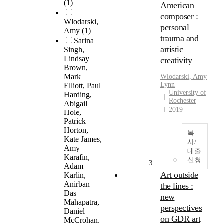
(1)
American
composer :
Wlodarski,
personal
Amy
(1)
trauma and
Sarina
artistic
Singh,
Lindsay
creativity
Brown,
Mark
Wlodarski
,
Amy
Lynn
Elliott, Paul
University of
Harding,
Rochester
Abigail
2019
Hole,
Patrick
Horton,
복
Kate James,
사/
Amy
대출
Karafin,
신청
3
Adam
Art outside
Karlin,
Anirban
the lines :
Das
new
Mahapatra,
perspectives
Daniel
on GDR art
McCrohan,