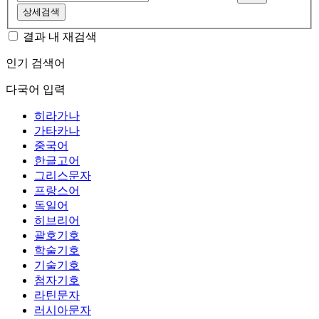
상세검색
결과 내 재검색
인기 검색어
다국어 입력
히라가나
가타카나
중국어
한글고어
그리스문자
프랑스어
독일어
히브리어
괄호기호
학술기호
기술기호
첨자기호
라틴문자
러시아문자