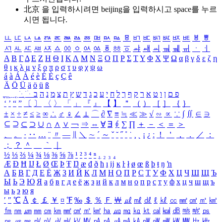
北京 을 입력하시려면
beijing
을 입력하시고 space를 누르
시면 됩니다.
ㅥ
ㅦ
ㅧ
ㅨ
ㅩ
ㅪ
ㅫ
ㅬ
ㅭ
ㅮ
ㅯ
ㅰ
ㅱ
ㅲ
ㅳ
ㅴ
ㅵ
ㅶ
ㅷ
ㅸ
ㅹ
ㅺ
ㅻ
ㅼ
ㅽ
ㅾ
ㅿ
ㆀ
ㆁ
ㆂ
ㆃ
ㆄ
ㆅ
ㆆ
ㆇ
ㆈ
ㆉ
ㆊ
ㆋ
ㆌ
ㆍ
ㆎ
Α
Β
Γ
Δ
Ε
Ζ
Η
Θ
Ι
Κ
Λ
Μ
Ν
Ξ
Ο
Π
Ρ
Σ
Τ
Υ
Φ
Χ
Ψ
Ω
α
β
γ
δ
ε
ζ
η
θ
ι
κ
λ
μ
ν
ξ
ο
π
ρ
σ
τ
υ
φ
χ
ψ
ω
á
à
Á
À
é
è
É
È
ç
Ç
ê
Ä
Ö
Ü
ä
ö
ü
ß
ְ
ֳ
ֲ
ֱ
ָ
ַ
ֵ
ֶ
ִ
ֹ
ּ
ֻ
ׂ
ׁ
ּ
ב
ה
נ
מ
צ
ת
ץ
ש
ד
ג
כ
ע
י
ח
ל
ך
ף
ק
ר
א
ט
ו
ן
ם
פ
‘
’
“
”
〔
〕
〈
〉
「
」
『
』
【
】
＂
（
）
［
］
｛
｝
±
×
÷
≠
≤
≥
∞
∴
♂
♀
∠
⊥
⌒
∂
∇
≡
≒
≪
≫
√
∽
∝
∵
∫
∬
∈
∋
⊆
⊇
⊂
⊃
∪
∩
∧
∨
￢
⇒
⇔
∀
∃
∮
∑
∏
＋
－
＜
＝
＞
、
。
·
‥
…
¨
〃
―
∥
＼
∼
´
～
ˇ
˘
˝
˚
˙
¸
˛
¡
¿
ː
！
＇
，
．
／
：
；
？
＾
＿
｀
｜
½
⅓
⅔
¼
¾
⅛
⅜
⅝
⅞
¹
²
³
⁴
ⁿ
₁
₂
₃
₄
Æ
Ð
Ħ
Ĳ
Ł
Ø
Œ
Þ
Ŧ
Ŋ
æ
đ
ð
ħ
ı
ĳ
ĸ
ŀ
ł
ø
œ
ß
þ
ŧ
ŋ
ŉ
А
Б
В
Г
Д
Е
Ё
Ж
З
И
Й
К
Л
М
Н
О
П
Р
С
Т
У
Ф
Х
Ц
Ч
Ш
Щ
Ъ
Ы
Ь
Э
Ю
Я
а
б
в
г
д
е
ё
ж
з
и
й
к
л
м
н
о
п
р
с
т
у
ф
х
ц
ч
ш
щ
ъ
ы
ь
э
ю
я
′
″
℃
Å
￠
￡
￥
¤
℉
‰
＄
％
Ｆ
￦
㎕
㎖
㎗
ℓ
㎘
㏄
㎣
㎤
㎥
㎦
㎙
㎚
㎛
㎜
㎝
㎞
㎟
㎠
㎡
㎢
㏊
㎍
㎎
㎏
㏏
㎈
㎉
㏈
㎧
㎨
㎰
㎱
㎲
㎳
㎴
㎵
㎶
㎷
㎸
㎹
㎀
㎁
㎂
㎃
㎄
㎺
㎻
㎽
㎾
㎿
㎐
㎑