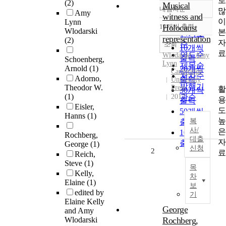
로
(2)
Musical
내림차순
많
정확도
Amy
witness and
이
Lynn
순
10개씩 출력
Holocaust
내림차순
Wlodarski
본
인기도
representation
(2)
자
순
조회
10개씩
료
연도순
Wlodarski
,
Amy
출력
Schoenberg,
Lynn
제목순
Arnold
(1)
20개씩
Cambridge
저자순
Adorno,
출력
University
발행기
Theodor W.
Press
활
30개씩
(1)
2017
관순
용
출력
Eisler,
도
50개씩
Hanns
(1)
높
복
출력
사/
은
100개씩
Rochberg,
대출
자
출력
George
(1)
신청
2
료
Reich,
Steve
(1)
목
Kelly,
차
Elaine
(1)
보
edited by
기
Elaine Kelly
George
and Amy
Wlodarski
Rochberg,