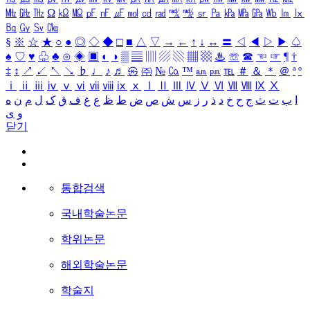
㎒
㎓
㎔
Ω
㏀
㏁
㎊
㎋
㎌
㏖
㏅
㎭
㎮
㎯
㏛
㎩
㎪
㎫
㎬
㏝
㏐
㏓
㏃
㏉
㏜
㏆
§
※
☆
★
○
●
◎
◇
◆
□
■
△
▽
→
←
↑
↓
↔
〓
◁
◀
▷
▶
♤
♠
♡
♥
♧
♣
⊙
◈
▣
◐
◑
▒
▤
▥
▨
▧
▦
▩
♨
☏
☎
☜
☞
¶
†
‡
↕
↗
↙
↖
↘
♭
♩
♪
♬
㉿
㈜
№
㏇
™
㏂
㏘
℡
＃
＆
＊
＠
ª
º
ⅰ
ⅱ
ⅲ
ⅳ
ⅴ
ⅵ
ⅶ
ⅷ
ⅸ
ⅹ
Ⅰ
Ⅱ
Ⅲ
Ⅳ
Ⅴ
Ⅵ
Ⅶ
Ⅷ
Ⅸ
Ⅹ
ا
ب
ت
ث
ج
ح
خ
د
ذ
ر
ز
س
ش
ص
ض
ط
ظ
ع
غ
ف
ق
ک
ل
م
ن
ه
و
ی
닫기
통합검색
국내학술논문
학위논문
해외학술논문
학술지