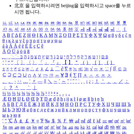
北京 을 입력하시려면
beijing
을 입력하시고 space를 누르
시면 됩니다.
ㅥ
ㅦ
ㅧ
ㅨ
ㅩ
ㅪ
ㅫ
ㅬ
ㅭ
ㅮ
ㅯ
ㅰ
ㅱ
ㅲ
ㅳ
ㅴ
ㅵ
ㅶ
ㅷ
ㅸ
ㅹ
ㅺ
ㅻ
ㅼ
ㅽ
ㅾ
ㅿ
ㆀ
ㆁ
ㆂ
ㆃ
ㆄ
ㆅ
ㆆ
ㆇ
ㆈ
ㆉ
ㆊ
ㆋ
ㆌ
ㆍ
ㆎ
Α
Β
Γ
Δ
Ε
Ζ
Η
Θ
Ι
Κ
Λ
Μ
Ν
Ξ
Ο
Π
Ρ
Σ
Τ
Υ
Φ
Χ
Ψ
Ω
α
β
γ
δ
ε
ζ
η
θ
ι
κ
λ
μ
ν
ξ
ο
π
ρ
σ
τ
υ
φ
χ
ψ
ω
á
à
Á
À
é
è
É
È
ç
Ç
ê
Ä
Ö
Ü
ä
ö
ü
ß
ְ
ֳ
ֲ
ֱ
ָ
ַ
ֵ
ֶ
ִ
ֹ
ּ
ֻ
ׂ
ׁ
ּ
ב
ה
נ
מ
צ
ת
ץ
ש
ד
ג
כ
ע
י
ח
ל
ך
ף
ק
ר
א
ט
ו
ן
ם
פ
‘
’
“
”
〔
〕
〈
〉
「
」
『
』
【
】
＂
（
）
［
］
｛
｝
±
×
÷
≠
≤
≥
∞
∴
♂
♀
∠
⊥
⌒
∂
∇
≡
≒
≪
≫
√
∽
∝
∵
∫
∬
∈
∋
⊆
⊇
⊂
⊃
∪
∩
∧
∨
￢
⇒
⇔
∀
∃
∮
∑
∏
＋
－
＜
＝
＞
、
。
·
‥
…
¨
〃
―
∥
＼
∼
´
～
ˇ
˘
˝
˚
˙
¸
˛
¡
¿
ː
！
＇
，
．
／
：
；
？
＾
＿
｀
｜
½
⅓
⅔
¼
¾
⅛
⅜
⅝
⅞
¹
²
³
⁴
ⁿ
₁
₂
₃
₄
Æ
Ð
Ħ
Ĳ
Ł
Ø
Œ
Þ
Ŧ
Ŋ
æ
đ
ð
ħ
ı
ĳ
ĸ
ŀ
ł
ø
œ
ß
þ
ŧ
ŋ
ŉ
А
Б
В
Г
Д
Е
Ё
Ж
З
И
Й
К
Л
М
Н
О
П
Р
С
Т
У
Ф
Х
Ц
Ч
Ш
Щ
Ъ
Ы
Ь
Э
Ю
Я
а
б
в
г
д
е
ё
ж
з
и
й
к
л
м
н
о
п
р
с
т
у
ф
х
ц
ч
ш
щ
ъ
ы
ь
э
ю
я
′
″
℃
Å
￠
￡
￥
¤
℉
‰
＄
％
Ｆ
￦
㎕
㎖
㎗
ℓ
㎘
㏄
㎣
㎤
㎥
㎦
㎙
㎚
㎛
㎜
㎝
㎞
㎟
㎠
㎡
㎢
㏊
㎍
㎎
㎏
㏏
㎈
㎉
㏈
㎧
㎨
㎰
㎱
㎲
㎳
㎴
㎵
㎶
㎷
㎸
㎹
㎀
㎁
㎂
㎃
㎄
㎺
㎻
㎽
㎾
㎿
㎐
㎑