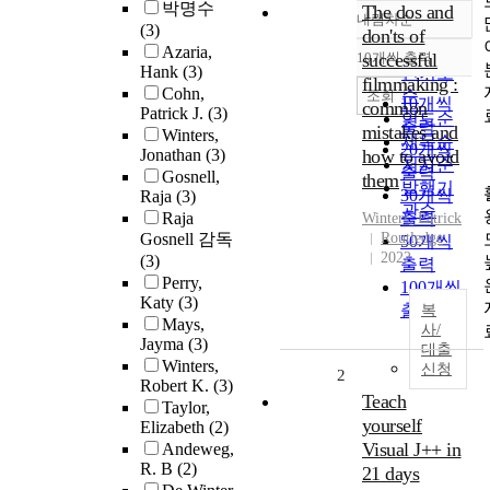
박명수
The dos and
내림차순
정확도
(3)
don'ts of
순
Azaria,
10개씩 출력
successful
내림차순
Hank
(3)
인기도
filmmaking :
Cohn,
순
조회
10개씩
common
Patrick J.
(3)
연도순
출력
mistakes and
Winters,
제목순
20개씩
Jonathan
(3)
how to avoid
저자순
출력
Gosnell,
them
발행기
30개씩
Raja
(3)
관순
Raja
출력
Winters
,
Patrick
Gosnell 감독
Routledge
50개씩
2022
(3)
출력
Perry,
100개씩
Katy
(3)
출력
복
Mays,
사/
Jayma
(3)
대출
Winters,
신청
2
Robert K.
(3)
Teach
Taylor,
yourself
Elizabeth
(2)
Visual J++ in
Andeweg,
R. B
(2)
21 days