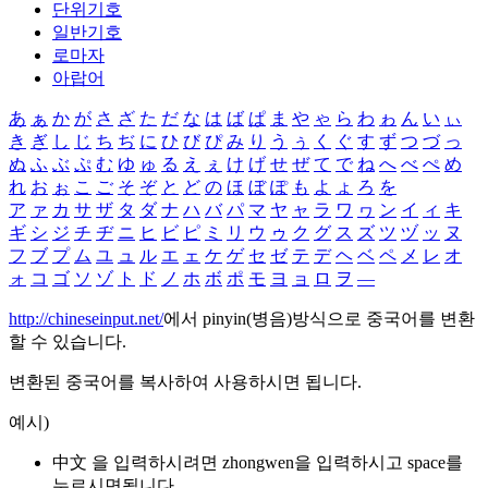
단위기호
일반기호
로마자
아랍어
あ
ぁ
か
が
さ
ざ
た
だ
な
は
ば
ぱ
ま
や
ゃ
ら
わ
ゎ
ん
い
ぃ
き
ぎ
し
じ
ち
ぢ
に
ひ
び
ぴ
み
り
う
ぅ
く
ぐ
す
ず
つ
づ
っ
ぬ
ふ
ぶ
ぷ
む
ゆ
ゅ
る
え
ぇ
け
げ
せ
ぜ
て
で
ね
へ
べ
ぺ
め
れ
お
ぉ
こ
ご
そ
ぞ
と
ど
の
ほ
ぼ
ぽ
も
よ
ょ
ろ
を
ア
ァ
カ
サ
ザ
タ
ダ
ナ
ハ
バ
パ
マ
ヤ
ャ
ラ
ワ
ヮ
ン
イ
ィ
キ
ギ
シ
ジ
チ
ヂ
ニ
ヒ
ビ
ピ
ミ
リ
ウ
ゥ
ク
グ
ス
ズ
ツ
ヅ
ッ
ヌ
フ
ブ
プ
ム
ユ
ュ
ル
エ
ェ
ケ
ゲ
セ
ゼ
テ
デ
ヘ
ベ
ペ
メ
レ
オ
ォ
コ
ゴ
ソ
ゾ
ト
ド
ノ
ホ
ボ
ポ
モ
ヨ
ョ
ロ
ヲ
―
http://chineseinput.net/
에서 pinyin(병음)방식으로 중국어를 변환
할 수 있습니다.
변환된 중국어를 복사하여 사용하시면 됩니다.
예시)
中文 을 입력하시려면
zhongwen
을 입력하시고 space를
누르시면됩니다.