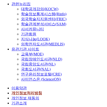
관련누리집
대학공개강의(KOCW)
학술정보통계시스템(Rinfo)
외국학술지지원센터(FRIC)
학술관계분석서비스(SAM)
사서커뮤니티
기관회원
지식나눔(LOOK)
의학전자도서관(MEDLIS)
유관기관 사이트
교육부(MOE)
국립장애인도서관(NLD)
국립중앙도서관(NL)
국회도서관(NAL)
연구윤리정보포털(CRE)
사이언스온 (ScienceON)
이용약관
개인정보처리방침
개인정보 재동의
기관소개