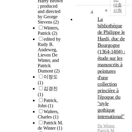
Harry Brown
대출
; produced
신청
and directed
4
by George
La
Stevens
(2)
bibliothèque
Winters,
de Philippe le
Patrick
(2)
Hardi, duc de
edited by
Rudy B.
Bourgogne
Andeweg,
(1364-1404) :
Lieven De
étude sur les
Winter, and
manuscrits à
Patrick
peintures
Dumont
(2)
이정도
d'une
(1)
collection
김경진
princière à
(1)
l'époque du
Patrick,
"style
John
(1)
gothique
Walters,
international"
Charles
(1)
Patrick M.
De
Winter
,
de Winter
(1)
Patrick
M.