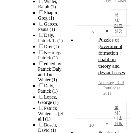
가연
2024
Winter,
Ralph
(1)
Shapiro,
복
Greg
(1)
사/
Garces,
대출
Paula
(1)
신청
9
Daly,
Puzzles of
Patrick T.
(1)
government
Drei
(1)
Kearney,
formation :
Patrick
(1)
coalition
edited by
theory and
Patrick Daly
deviant cases
and Tim
Winter
(1)
Andeweg, R. B
Daly,
Routledge
Patrick
(1)
2011
Lopez,
George
(1)
복
Patrick
사/
Winters ... [et
대출
al.]
(1)
신청
Bosch,
10
David
(1)
Puzzles of