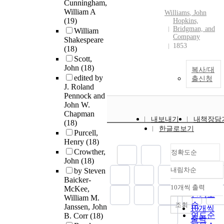
Cunningham,
William A
Williams
,
John
(19)
Hopkins,
Bridgman, and
William
Company
Shakespeare
1853
(18)
Scott,
John
(18)
복사/대
edited by
출신청
J. Roland
Pennock and
John W.
Chapman
내보내기
내책장담
(18)
한글로보기
Purcell,
Henry
(18)
Crowther,
정확도순
John
(18)
내림차순
by Steven
정확도
Baicker-
순
10개씩 출력
McKee,
내림차순
인기도
William M.
순
조회
Janssen, John
10개씩
연도순
B. Corr
(18)
출력