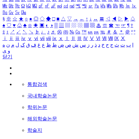
㎒
㎓
㎔
Ω
㏀
㏁
㎊
㎋
㎌
㏖
㏅
㎭
㎮
㎯
㏛
㎩
㎪
㎫
㎬
㏝
㏐
㏓
㏃
㏉
㏜
㏆
§
※
☆
★
○
●
◎
◇
◆
□
■
△
▽
→
←
↑
↓
↔
〓
◁
◀
▷
▶
♤
♠
♡
♥
♧
♣
⊙
◈
▣
◐
◑
▒
▤
▥
▨
▧
▦
▩
♨
☏
☎
☜
☞
¶
†
‡
↕
↗
↙
↖
↘
♭
♩
♪
♬
㉿
㈜
№
㏇
™
㏂
㏘
℡
＃
＆
＊
＠
ª
º
ⅰ
ⅱ
ⅲ
ⅳ
ⅴ
ⅵ
ⅶ
ⅷ
ⅸ
ⅹ
Ⅰ
Ⅱ
Ⅲ
Ⅳ
Ⅴ
Ⅵ
Ⅶ
Ⅷ
Ⅸ
Ⅹ
ا
ب
ت
ث
ج
ح
خ
د
ذ
ر
ز
س
ش
ص
ض
ط
ظ
ع
غ
ف
ق
ک
ل
م
ن
ه
و
ی
닫기
통합검색
국내학술논문
학위논문
해외학술논문
학술지