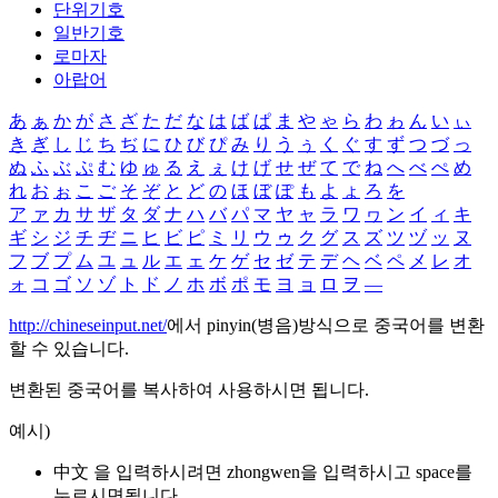
단위기호
일반기호
로마자
아랍어
あ
ぁ
か
が
さ
ざ
た
だ
な
は
ば
ぱ
ま
や
ゃ
ら
わ
ゎ
ん
い
ぃ
き
ぎ
し
じ
ち
ぢ
に
ひ
び
ぴ
み
り
う
ぅ
く
ぐ
す
ず
つ
づ
っ
ぬ
ふ
ぶ
ぷ
む
ゆ
ゅ
る
え
ぇ
け
げ
せ
ぜ
て
で
ね
へ
べ
ぺ
め
れ
お
ぉ
こ
ご
そ
ぞ
と
ど
の
ほ
ぼ
ぽ
も
よ
ょ
ろ
を
ア
ァ
カ
サ
ザ
タ
ダ
ナ
ハ
バ
パ
マ
ヤ
ャ
ラ
ワ
ヮ
ン
イ
ィ
キ
ギ
シ
ジ
チ
ヂ
ニ
ヒ
ビ
ピ
ミ
リ
ウ
ゥ
ク
グ
ス
ズ
ツ
ヅ
ッ
ヌ
フ
ブ
プ
ム
ユ
ュ
ル
エ
ェ
ケ
ゲ
セ
ゼ
テ
デ
ヘ
ベ
ペ
メ
レ
オ
ォ
コ
ゴ
ソ
ゾ
ト
ド
ノ
ホ
ボ
ポ
モ
ヨ
ョ
ロ
ヲ
―
http://chineseinput.net/
에서 pinyin(병음)방식으로 중국어를 변환
할 수 있습니다.
변환된 중국어를 복사하여 사용하시면 됩니다.
예시)
中文 을 입력하시려면
zhongwen
을 입력하시고 space를
누르시면됩니다.