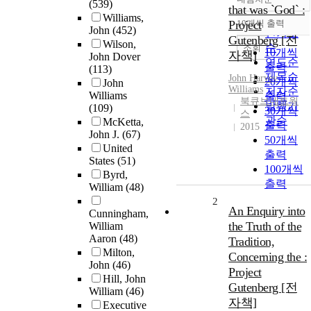
(539)
정확도
that was `God` :
Williams,
순
Project
10개씩 출력
내림차순
John
(452)
인기도
Gutenberg [전
Wilson,
순
조회
10개씩
자책]
John Dover
연도순
출력
(113)
제목순
John
Harvey
20개씩
John
Williams
저자순
Williams
출력
북큐브네트웍
발행기
(109)
30개씩
스
관순
McKetta,
출력
2015
John J.
(67)
50개씩
United
출력
States
(51)
100개씩
Byrd,
출력
William
(48)
2
An Enquiry into
Cunningham,
the Truth of the
William
Aaron
(48)
Tradition,
Milton,
Concerning the :
John
(46)
Project
Hill, John
Gutenberg [전
William
(46)
자책]
Executive