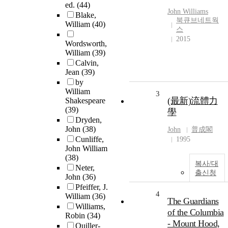
ed.
(44)
John
Williams
Blake,
북큐브네트웍
William
(40)
스
2015
Wordsworth,
William
(39)
Calvin,
Jean
(39)
by
William
3
(最新)流體力
Shakespeare
(39)
學
Dryden,
John
(38)
John
普成閣
Cunliffe,
1995
John William
(38)
복사/대
Neter,
출신청
John
(36)
Pfeiffer, J.
4
William
(36)
The Guardians
Williams,
of the Columbia
Robin
(34)
- Mount Hood,
Quiller-