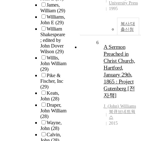
University Press
James,
1995
William
(29)
Williams,
John E
(29)
복사/대
William
출신청
Shakespeare
; edited by
6
John Dover
A Sermon
Wilson
(29)
Preached in
Willis,
Christ Church,
John William
Hartford,
(29)
January 29th,
Pike &
Fischer, Inc
1865 : Project
(29)
Gutenberg [전
Keats,
자책]
John
(28)
Draper,
J. (
John
)
Williams
John William
북큐브네트웍
(28)
스
Wayne,
2015
John
(28)
Calvin,
John
(28)