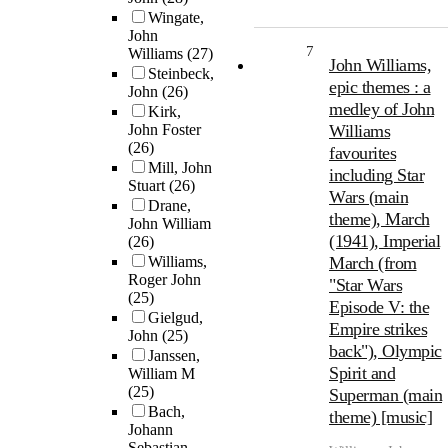
Wingate,
John
7
Williams
(27)
John Williams,
Steinbeck,
epic themes : a
John
(26)
medley of John
Kirk,
John Foster
Williams
(26)
favourites
Mill, John
including Star
Stuart
(26)
Wars (main
Drane,
theme), March
John William
(1941), Imperial
(26)
Williams,
March (from
Roger John
"Star Wars
(25)
Episode V: the
Gielgud,
Empire strikes
John
(25)
back"), Olympic
Janssen,
Spirit and
William M
(25)
Superman (main
Bach,
theme) [music]
Johann
Sebastian