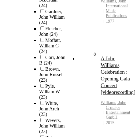
Williams
,
John
(24)
International
Music
Gardner,
Publications
John William
1977
(24)
Fletcher,
John
(24)
Moffatt,
William G
(24)
8
Corr, John
A John
B
(24)
Williams
Brown,
Celebration :
John Russell
Opening Gala
(23)
Concert
Pyle,
William W
[videorecording]
(23)
Williams
,
John
White,
C-major
John Arch
Entertainment
(23)
GmbH
Wevers,
2015
John William
(23)