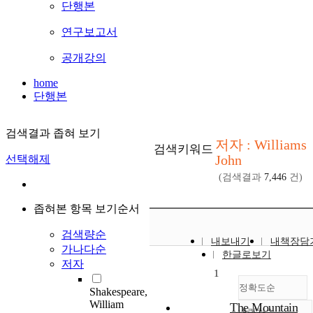
단행본
연구보고서
공개강의
home
단행본
검색결과 좁혀 보기
저자 : Williams
검색키워드
John
선택해제
(검색결과
7,446
건)
좁혀본 항목 보기순서
검색량순
내보내기
내책장담
가나다순
한글로보기
저자
1
정확도순
Shakespeare,
William
The Mountain
내림차순