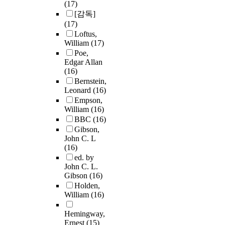
(17)
[감독]
(17)
Loftus,
William
(17)
Poe,
Edgar Allan
(16)
Bernstein,
Leonard
(16)
Empson,
William
(16)
BBC
(16)
Gibson,
John C. L
(16)
ed. by
John C. L.
Gibson
(16)
Holden,
William
(16)
Hemingway,
Ernest
(15)