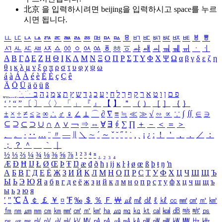
北京 을 입력하시려면
beijing
을 입력하시고 space를 누르
시면 됩니다.
ㅥ
ㅦ
ㅧ
ㅨ
ㅩ
ㅪ
ㅫ
ㅬ
ㅭ
ㅮ
ㅯ
ㅰ
ㅱ
ㅲ
ㅳ
ㅴ
ㅵ
ㅶ
ㅷ
ㅸ
ㅹ
ㅺ
ㅻ
ㅼ
ㅽ
ㅾ
ㅿ
ㆀ
ㆁ
ㆂ
ㆃ
ㆄ
ㆅ
ㆆ
ㆇ
ㆈ
ㆉ
ㆊ
ㆋ
ㆌ
ㆍ
ㆎ
Α
Β
Γ
Δ
Ε
Ζ
Η
Θ
Ι
Κ
Λ
Μ
Ν
Ξ
Ο
Π
Ρ
Σ
Τ
Υ
Φ
Χ
Ψ
Ω
α
β
γ
δ
ε
ζ
η
θ
ι
κ
λ
μ
ν
ξ
ο
π
ρ
σ
τ
υ
φ
χ
ψ
ω
á
à
Á
À
é
è
É
È
ç
Ç
ê
Ä
Ö
Ü
ä
ö
ü
ß
ְ
ֳ
ֲ
ֱ
ָ
ַ
ֵ
ֶ
ִ
ֹ
ּ
ֻ
ׂ
ׁ
ּ
ב
ה
נ
מ
צ
ת
ץ
ש
ד
ג
כ
ע
י
ח
ל
ך
ף
ק
ר
א
ט
ו
ן
ם
פ
‘
’
“
”
〔
〕
〈
〉
「
」
『
』
【
】
＂
（
）
［
］
｛
｝
±
×
÷
≠
≤
≥
∞
∴
♂
♀
∠
⊥
⌒
∂
∇
≡
≒
≪
≫
√
∽
∝
∵
∫
∬
∈
∋
⊆
⊇
⊂
⊃
∪
∩
∧
∨
￢
⇒
⇔
∀
∃
∮
∑
∏
＋
－
＜
＝
＞
、
。
·
‥
…
¨
〃
―
∥
＼
∼
´
～
ˇ
˘
˝
˚
˙
¸
˛
¡
¿
ː
！
＇
，
．
／
：
；
？
＾
＿
｀
｜
½
⅓
⅔
¼
¾
⅛
⅜
⅝
⅞
¹
²
³
⁴
ⁿ
₁
₂
₃
₄
Æ
Ð
Ħ
Ĳ
Ł
Ø
Œ
Þ
Ŧ
Ŋ
æ
đ
ð
ħ
ı
ĳ
ĸ
ŀ
ł
ø
œ
ß
þ
ŧ
ŋ
ŉ
А
Б
В
Г
Д
Е
Ё
Ж
З
И
Й
К
Л
М
Н
О
П
Р
С
Т
У
Ф
Х
Ц
Ч
Ш
Щ
Ъ
Ы
Ь
Э
Ю
Я
а
б
в
г
д
е
ё
ж
з
и
й
к
л
м
н
о
п
р
с
т
у
ф
х
ц
ч
ш
щ
ъ
ы
ь
э
ю
я
′
″
℃
Å
￠
￡
￥
¤
℉
‰
＄
％
Ｆ
￦
㎕
㎖
㎗
ℓ
㎘
㏄
㎣
㎤
㎥
㎦
㎙
㎚
㎛
㎜
㎝
㎞
㎟
㎠
㎡
㎢
㏊
㎍
㎎
㎏
㏏
㎈
㎉
㏈
㎧
㎨
㎰
㎱
㎲
㎳
㎴
㎵
㎶
㎷
㎸
㎹
㎀
㎁
㎂
㎃
㎄
㎺
㎻
㎽
㎾
㎿
㎐
㎑