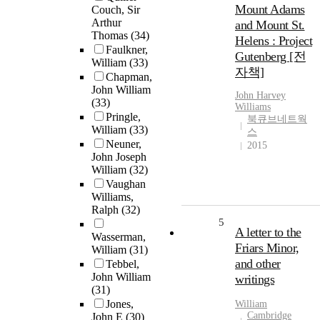
Mount Adams
Couch, Sir
Arthur
and Mount St.
Thomas
(34)
Helens : Project
Faulkner,
Gutenberg [전
William
(33)
자책]
Chapman,
John William
John
Harvey
(33)
Williams
Pringle,
북큐브네트웍
William
(33)
스
Neuner,
2015
John Joseph
William
(32)
Vaughan
Williams,
Ralph
(32)
5
A letter to the
Wasserman,
Friars Minor,
William
(31)
and other
Tebbel,
John William
writings
(31)
Jones,
William
Cambridge
John E
(30)