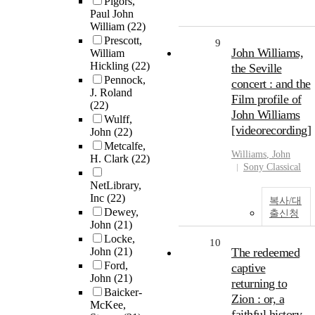
Pigors,
Paul John
William
(22)
Prescott,
9
John Williams,
William
Hickling
(22)
the Seville
Pennock,
concert : and the
J. Roland
Film profile of
(22)
John Williams
Wulff,
[videorecording]
John
(22)
Metcalfe,
Williams
,
John
H. Clark
(22)
Sony Classical
NetLibrary,
Inc
(22)
복사/대
Dewey,
출신청
John
(21)
Locke,
10
John
(21)
The redeemed
Ford,
captive
John
(21)
returning to
Baicker-
Zion : or, a
McKee,
faithful history