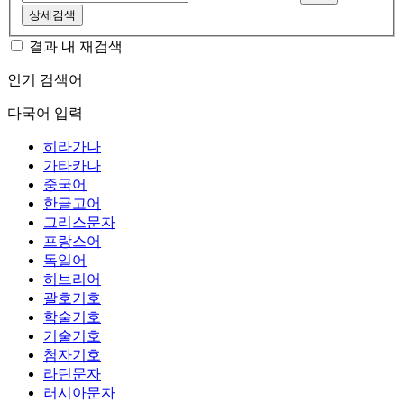
상세검색
결과 내 재검색
인기 검색어
다국어 입력
히라가나
가타카나
중국어
한글고어
그리스문자
프랑스어
독일어
히브리어
괄호기호
학술기호
기술기호
첨자기호
라틴문자
러시아문자