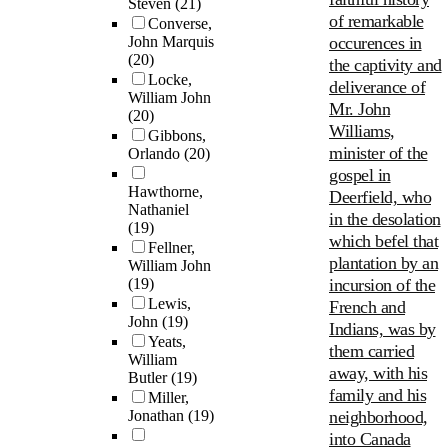
Steven
(21)
of remarkable
Converse,
John Marquis
occurences in
(20)
the captivity and
Locke,
deliverance of
William John
Mr. John
(20)
Williams,
Gibbons,
minister of the
Orlando
(20)
gospel in
Hawthorne,
Deerfield, who
Nathaniel
in the desolation
(19)
which befel that
Fellner,
plantation by an
William John
(19)
incursion of the
Lewis,
French and
John
(19)
Indians, was by
Yeats,
them carried
William
away, with his
Butler
(19)
family and his
Miller,
Jonathan
(19)
neighborhood,
into Canada