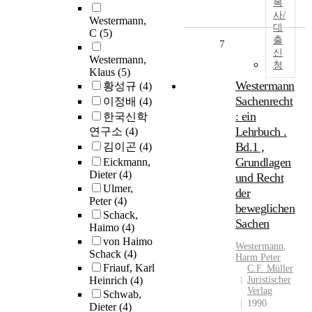
복
사/
Westermann,
대
C
(5)
출
7
신
Westermann,
청
Klaus
(5)
Westermann
황성규
(4)
Sachenrecht
이정배
(4)
: ein
한국신학
Lehrbuch .
연구소
(4)
Bd.1 ,
김이곤
(4)
Grundlagen
Eickmann,
Dieter
(4)
und Recht
Ulmer,
der
Peter
(4)
beweglichen
Schack,
Sachen
Haimo
(4)
von Haimo
Westermann
,
Schack
(4)
Harm Peter
Friauf, Karl
C.F. Müller
Heinrich
(4)
Juristischer
Verlag
Schwab,
1990
Dieter
(4)