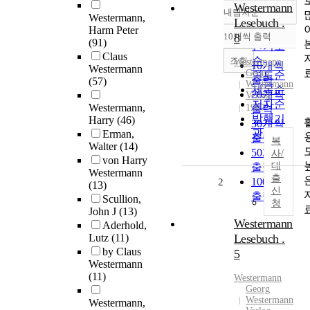
Westermann
내림차순
정확도
Westermann,
Lesebuch .
Harm Peter
순
10개씩 출력
8
내림차순
(91)
인기도
Claus
순
조회
Westermann
10개씩
Westermann
Georg
연도순
출력
(57)
Westermann
제목순
20개씩
Verlag
저자순
Westermann,
1967
출력
발행기
Harry
(46)
30개씩
관순
Erman,
출력
복
Walter
(14)
50개씩
사/
von Harry
대
출력
Westermann
출
100개씩
2
(13)
신
출력
Scullion,
청
John J
(13)
Westermann
Aderhold,
Lutz
(11)
Lesebuch .
by Claus
5
Westermann
(11)
Westermann
Georg
Westermann
Westermann,