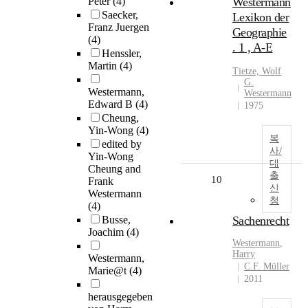
Peter
(4)
Westermann
Saecker,
Lexikon der
Franz Juergen
Geographie
(4)
. 1 , A-E
Henssler,
Martin
(4)
Tietze, Wolf
G.
Westermann,
Westermann
Edward B
(4)
1975
Cheung,
Yin-Wong
(4)
복
edited by
사/
Yin-Wong
대
Cheung and
출
10
Frank
신
Westermann
청
(4)
Busse,
Sachenrecht
Joachim
(4)
Westermann
,
Harry
Westermann,
C.F. Müller
Marie@t
(4)
2011
herausgegeben