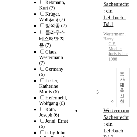
Rebmann,
Sachenrecht
Kurt
(7)
: ein
Krüger,
Lehrbuch .
Wolfgang
(7)
Bd.1
방석종
(7)
클라우스
Westermann
,
베스터만 지
Harry
C.F.
음
(7)
Mueller
Claus.
Juristischer
Westermann
1988
(7)
Germany
복
(6)
사/
Lester,
대
Katherine
출
Morris
(6)
5
신
Hefermehl,
청
Wolfgang
(6)
Roth,
Westermann
Joseph
(6)
Sachenrecht
Jenni, Ernst
: ein
(6)
Lehrbuch .
tr. by John