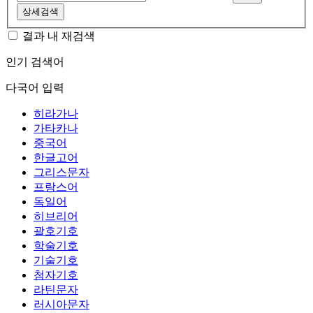
상세검색
결과 내 재검색
인기 검색어
다국어 입력
히라가나
가타카나
중국어
한글고어
그리스문자
프랑스어
독일어
히브리어
괄호기호
학술기호
기술기호
첨자기호
라틴문자
러시아문자