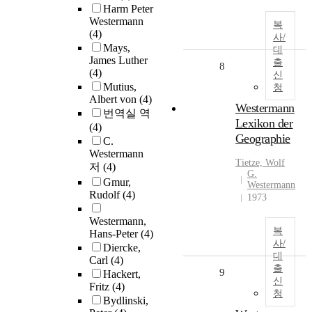
Harm Peter
Westermann
복
(4)
사/
Mays,
대
James Luther
출
8
(4)
신
Mutius,
청
Albert von
(4)
Westermann
번역실 역
Lexikon der
(4)
Geographie
C.
Westermann
Tietze, Wolf
저
(4)
G.
Gmur,
Westermann
Rudolf
(4)
1973
Westermann,
복
Hans-Peter
(4)
사/
Diercke,
대
Carl
(4)
출
9
Hackert,
신
Fritz
(4)
청
Bydlinski,