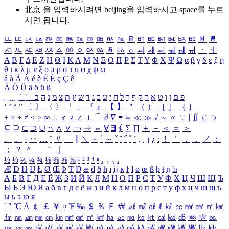
北京 을 입력하시려면
beijing
을 입력하시고 space를 누르
시면 됩니다.
ㅥ
ㅦ
ㅧ
ㅨ
ㅩ
ㅪ
ㅫ
ㅬ
ㅭ
ㅮ
ㅯ
ㅰ
ㅱ
ㅲ
ㅳ
ㅴ
ㅵ
ㅶ
ㅷ
ㅸ
ㅹ
ㅺ
ㅻ
ㅼ
ㅽ
ㅾ
ㅿ
ㆀ
ㆁ
ㆂ
ㆃ
ㆄ
ㆅ
ㆆ
ㆇ
ㆈ
ㆉ
ㆊ
ㆋ
ㆌ
ㆍ
ㆎ
Α
Β
Γ
Δ
Ε
Ζ
Η
Θ
Ι
Κ
Λ
Μ
Ν
Ξ
Ο
Π
Ρ
Σ
Τ
Υ
Φ
Χ
Ψ
Ω
α
β
γ
δ
ε
ζ
η
θ
ι
κ
λ
μ
ν
ξ
ο
π
ρ
σ
τ
υ
φ
χ
ψ
ω
á
à
Á
À
é
è
É
È
ç
Ç
ê
Ä
Ö
Ü
ä
ö
ü
ß
ְ
ֳ
ֲ
ֱ
ָ
ַ
ֵ
ֶ
ִ
ֹ
ּ
ֻ
ׂ
ׁ
ּ
ב
ה
נ
מ
צ
ת
ץ
ש
ד
ג
כ
ע
י
ח
ל
ך
ף
ק
ר
א
ט
ו
ן
ם
פ
‘
’
“
”
〔
〕
〈
〉
「
」
『
』
【
】
＂
（
）
［
］
｛
｝
±
×
÷
≠
≤
≥
∞
∴
♂
♀
∠
⊥
⌒
∂
∇
≡
≒
≪
≫
√
∽
∝
∵
∫
∬
∈
∋
⊆
⊇
⊂
⊃
∪
∩
∧
∨
￢
⇒
⇔
∀
∃
∮
∑
∏
＋
－
＜
＝
＞
、
。
·
‥
…
¨
〃
―
∥
＼
∼
´
～
ˇ
˘
˝
˚
˙
¸
˛
¡
¿
ː
！
＇
，
．
／
：
；
？
＾
＿
｀
｜
½
⅓
⅔
¼
¾
⅛
⅜
⅝
⅞
¹
²
³
⁴
ⁿ
₁
₂
₃
₄
Æ
Ð
Ħ
Ĳ
Ł
Ø
Œ
Þ
Ŧ
Ŋ
æ
đ
ð
ħ
ı
ĳ
ĸ
ŀ
ł
ø
œ
ß
þ
ŧ
ŋ
ŉ
А
Б
В
Г
Д
Е
Ё
Ж
З
И
Й
К
Л
М
Н
О
П
Р
С
Т
У
Ф
Х
Ц
Ч
Ш
Щ
Ъ
Ы
Ь
Э
Ю
Я
а
б
в
г
д
е
ё
ж
з
и
й
к
л
м
н
о
п
р
с
т
у
ф
х
ц
ч
ш
щ
ъ
ы
ь
э
ю
я
′
″
℃
Å
￠
￡
￥
¤
℉
‰
＄
％
Ｆ
￦
㎕
㎖
㎗
ℓ
㎘
㏄
㎣
㎤
㎥
㎦
㎙
㎚
㎛
㎜
㎝
㎞
㎟
㎠
㎡
㎢
㏊
㎍
㎎
㎏
㏏
㎈
㎉
㏈
㎧
㎨
㎰
㎱
㎲
㎳
㎴
㎵
㎶
㎷
㎸
㎹
㎀
㎁
㎂
㎃
㎄
㎺
㎻
㎽
㎾
㎿
㎐
㎑