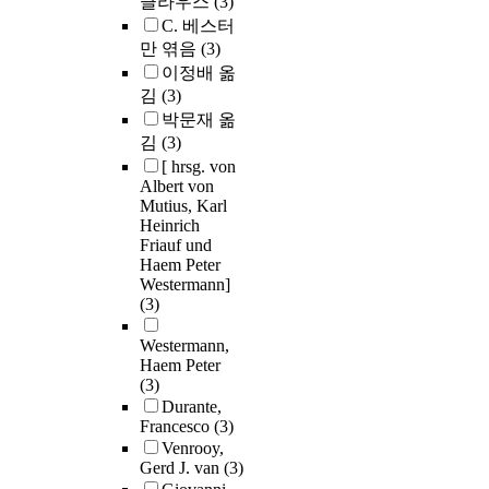
클라우스
(3)
C. 베스터
만 엮음
(3)
이정배 옮
김
(3)
박문재 옮
김
(3)
[ hrsg. von
Albert von
Mutius, Karl
Heinrich
Friauf und
Haem Peter
Westermann]
(3)
Westermann,
Haem Peter
(3)
Durante,
Francesco
(3)
Venrooy,
Gerd J. van
(3)