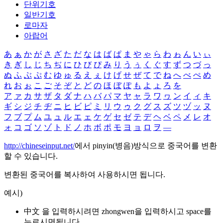
단위기호
일반기호
로마자
아랍어
あ
ぁ
か
が
さ
ざ
た
だ
な
は
ば
ぱ
ま
や
ゃ
ら
わ
ゎ
ん
い
ぃ
き
ぎ
し
じ
ち
ぢ
に
ひ
び
ぴ
み
り
う
ぅ
く
ぐ
す
ず
つ
づ
っ
ぬ
ふ
ぶ
ぷ
む
ゆ
ゅ
る
え
ぇ
け
げ
せ
ぜ
て
で
ね
へ
べ
ぺ
め
れ
お
ぉ
こ
ご
そ
ぞ
と
ど
の
ほ
ぼ
ぽ
も
よ
ょ
ろ
を
ア
ァ
カ
サ
ザ
タ
ダ
ナ
ハ
バ
パ
マ
ヤ
ャ
ラ
ワ
ヮ
ン
イ
ィ
キ
ギ
シ
ジ
チ
ヂ
ニ
ヒ
ビ
ピ
ミ
リ
ウ
ゥ
ク
グ
ス
ズ
ツ
ヅ
ッ
ヌ
フ
ブ
プ
ム
ユ
ュ
ル
エ
ェ
ケ
ゲ
セ
ゼ
テ
デ
ヘ
ベ
ペ
メ
レ
オ
ォ
コ
ゴ
ソ
ゾ
ト
ド
ノ
ホ
ボ
ポ
モ
ヨ
ョ
ロ
ヲ
―
http://chineseinput.net/
에서 pinyin(병음)방식으로 중국어를 변환
할 수 있습니다.
변환된 중국어를 복사하여 사용하시면 됩니다.
예시)
中文 을 입력하시려면
zhongwen
을 입력하시고 space를
누르시면됩니다.