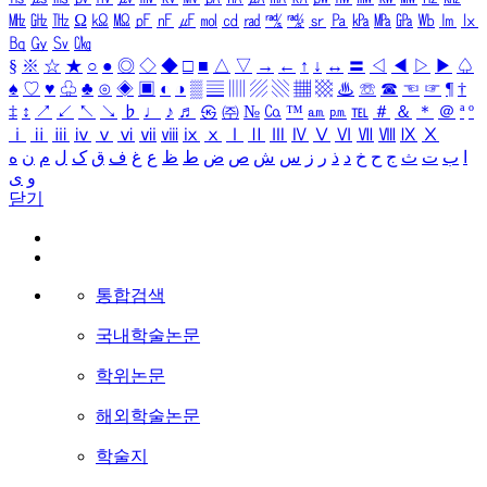
㎒
㎓
㎔
Ω
㏀
㏁
㎊
㎋
㎌
㏖
㏅
㎭
㎮
㎯
㏛
㎩
㎪
㎫
㎬
㏝
㏐
㏓
㏃
㏉
㏜
㏆
§
※
☆
★
○
●
◎
◇
◆
□
■
△
▽
→
←
↑
↓
↔
〓
◁
◀
▷
▶
♤
♠
♡
♥
♧
♣
⊙
◈
▣
◐
◑
▒
▤
▥
▨
▧
▦
▩
♨
☏
☎
☜
☞
¶
†
‡
↕
↗
↙
↖
↘
♭
♩
♪
♬
㉿
㈜
№
㏇
™
㏂
㏘
℡
＃
＆
＊
＠
ª
º
ⅰ
ⅱ
ⅲ
ⅳ
ⅴ
ⅵ
ⅶ
ⅷ
ⅸ
ⅹ
Ⅰ
Ⅱ
Ⅲ
Ⅳ
Ⅴ
Ⅵ
Ⅶ
Ⅷ
Ⅸ
Ⅹ
ا
ب
ت
ث
ج
ح
خ
د
ذ
ر
ز
س
ش
ص
ض
ط
ظ
ع
غ
ف
ق
ک
ل
م
ن
ه
و
ی
닫기
통합검색
국내학술논문
학위논문
해외학술논문
학술지