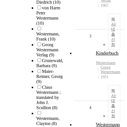
Verlag
Diedrich
(10)
1967
von Harm
Peter
Westermann
복
(10)
사/
대
Westermann,
출
3
Frank
(10)
신
Georg
청
Westermann
Kinderbuch
Verlag
(9)
Grunewald,
Westermann
Barbara
(9)
Georg
Maier-
Westermann
Reimer, Georg
1951
(9)
Claus
복
Westermann ;
사/
translated by
대
John J.
출
Scullion
(8)
4
신
청
Westermann,
Clayton
(8)
Westermann