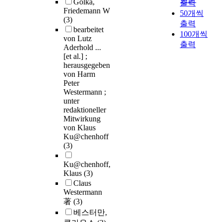
Golka,
출력
Friedemann W
50개씩
(3)
출력
bearbeitet
100개씩
von Lutz
출력
Aderhold ...
[et al.] ;
herausgegeben
von Harm
Peter
Westermann ;
unter
redaktioneller
Mitwirkung
von Klaus
Ku@chenhoff
(3)
Ku@chenhoff,
Klaus
(3)
Claus
Westermann
著
(3)
베스터만,