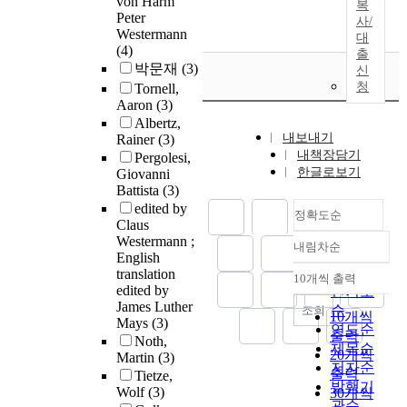
von Harm
복
Peter
사/
Westermann
대
(4)
출
박문재
(3)
신
청
Tornell,
Aaron
(3)
Albertz,
내보내기
Rainer
(3)
내책장담기
Pergolesi,
한글로보기
Giovanni
Battista
(3)
edited by
정확도순
Claus
Westermann ;
내림차순
정확도
English
순
translation
10개씩 출력
내림차순
edited by
인기도
James Luther
순
조회
10개씩
Mays
(3)
연도순
출력
Noth,
제목순
20개씩
Martin
(3)
저자순
출력
Tietze,
발행기
Wolf
(3)
30개씩
관순