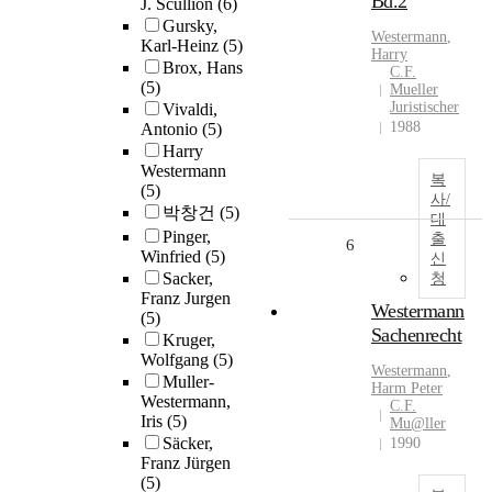
Bd.2
J. Scullion
(6)
Gursky,
Westermann
,
Karl-Heinz
(5)
Harry
Brox, Hans
C.F.
(5)
Mueller
Juristischer
Vivaldi,
1988
Antonio
(5)
Harry
Westermann
복
(5)
사/
박창건
(5)
대
Pinger,
출
6
Winfried
(5)
신
Sacker,
청
Franz Jurgen
Westermann
(5)
Sachenrecht
Kruger,
Wolfgang
(5)
Westermann
,
Muller-
Harm Peter
Westermann,
C.F.
Iris
(5)
Mu@ller
Säcker,
1990
Franz Jürgen
(5)