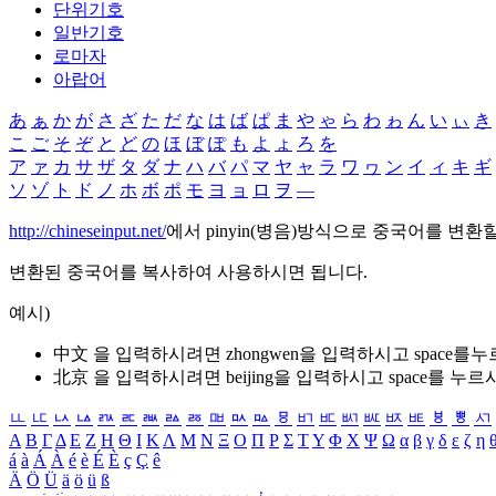
단위기호
일반기호
로마자
아랍어
あ
ぁ
か
が
さ
ざ
た
だ
な
は
ば
ぱ
ま
や
ゃ
ら
わ
ゎ
ん
い
ぃ
き
こ
ご
そ
ぞ
と
ど
の
ほ
ぼ
ぽ
も
よ
ょ
ろ
を
ア
ァ
カ
サ
ザ
タ
ダ
ナ
ハ
バ
パ
マ
ヤ
ャ
ラ
ワ
ヮ
ン
イ
ィ
キ
ギ
ソ
ゾ
ト
ド
ノ
ホ
ボ
ポ
モ
ヨ
ョ
ロ
ヲ
―
http://chineseinput.net/
에서 pinyin(병음)방식으로 중국어를 변환
변환된 중국어를 복사하여 사용하시면 됩니다.
예시)
中文 을 입력하시려면
zhongwen
을 입력하시고 space를
北京 을 입력하시려면
beijing
을 입력하시고 space를 누르
ㅥ
ㅦ
ㅧ
ㅨ
ㅩ
ㅪ
ㅫ
ㅬ
ㅭ
ㅮ
ㅯ
ㅰ
ㅱ
ㅲ
ㅳ
ㅴ
ㅵ
ㅶ
ㅷ
ㅸ
ㅹ
ㅺ
Α
Β
Γ
Δ
Ε
Ζ
Η
Θ
Ι
Κ
Λ
Μ
Ν
Ξ
Ο
Π
Ρ
Σ
Τ
Υ
Φ
Χ
Ψ
Ω
α
β
γ
δ
ε
ζ
η
á
à
Á
À
é
è
É
È
ç
Ç
ê
Ä
Ö
Ü
ä
ö
ü
ß