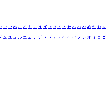
ぶ
ぷ
む
ゆ
ゅ
る
え
ぇ
け
げ
せ
ぜ
て
で
ね
へ
べ
ぺ
め
れ
お
ぉ
プ
ム
ユ
ュ
ル
エ
ェ
ケ
ゲ
セ
ゼ
テ
デ
ヘ
ベ
ペ
メ
レ
オ
ォ
コ
ゴ