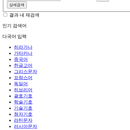
상세검색
결과 내 재검색
인기 검색어
다국어 입력
히라가나
가타카나
중국어
한글고어
그리스문자
프랑스어
독일어
히브리어
괄호기호
학술기호
기술기호
첨자기호
라틴문자
러시아문자