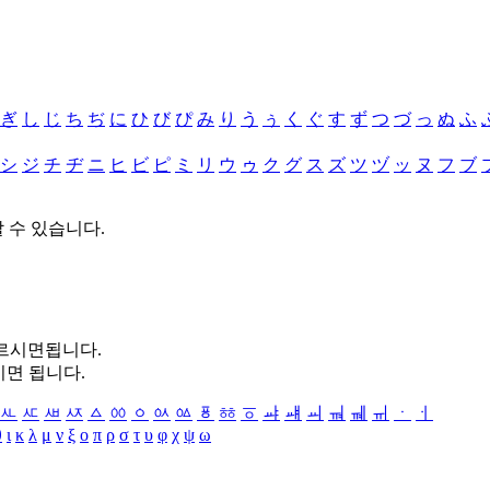
ぎ
し
じ
ち
ぢ
に
ひ
び
ぴ
み
り
う
ぅ
く
ぐ
す
ず
つ
づ
っ
ぬ
ふ
シ
ジ
チ
ヂ
ニ
ヒ
ビ
ピ
ミ
リ
ウ
ゥ
ク
グ
ス
ズ
ツ
ヅ
ッ
ヌ
フ
ブ
할 수 있습니다.
누르시면됩니다.
시면 됩니다.
ㅻ
ㅼ
ㅽ
ㅾ
ㅿ
ㆀ
ㆁ
ㆂ
ㆃ
ㆄ
ㆅ
ㆆ
ㆇ
ㆈ
ㆉ
ㆊ
ㆋ
ㆌ
ㆍ
ㆎ
θ
ι
κ
λ
μ
ν
ξ
ο
π
ρ
σ
τ
υ
φ
χ
ψ
ω