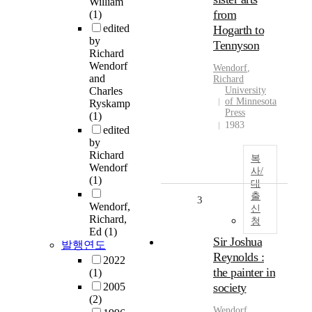
William
from
(1)
edited
Hogarth to
by
Tennyson
Richard
Wendorf
Wendorf
,
and
Richard
Charles
University
of Minnesota
Ryskamp
Press
(1)
1983
edited
by
Richard
복
Wendorf
사/
(1)
대
출
3
Wendorf,
신
Richard,
청
Ed
(1)
Sir Joshua
발행연도
Reynolds :
2022
the painter in
(1)
2005
society
(2)
Wendorf
,