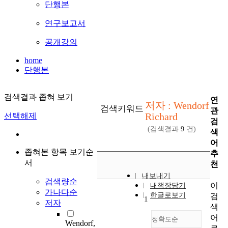
단행본
연구보고서
공개강의
home
단행본
검색결과 좁혀 보기
연
저자 : Wendorf
검색키워드
관
Richard
선택해제
검
(검색결과
9
건)
색
어
좁혀본 항목 보기순
추
서
천
내보내기
검색량순
이
내책장담기
가나다순
한글로보기
검
1
저자
색
어
정확도순
Wendorf,