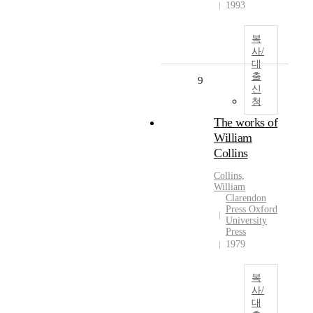
1993
복
사/
대
출
9
신
청
The works of
William
Collins
Collins,
William
Clarendon
Press Oxford
University
Press
1979
복
사/
대