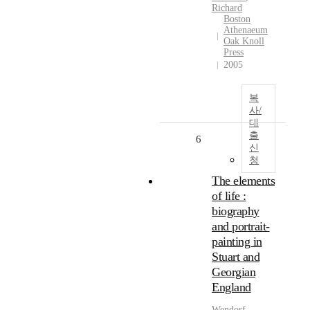
Richard
Boston
Athenaeum
Oak Knoll
Press
2005
복
사/
대
출
6
신
청
The elements
of life :
biography
and portrait-
painting in
Stuart and
Georgian
England
Wendorf
,