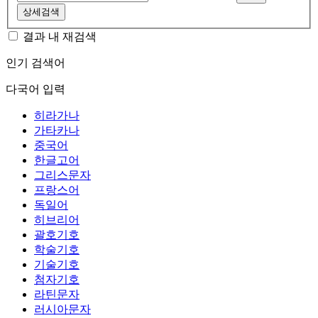
상세검색
결과 내 재검색
인기 검색어
다국어 입력
히라가나
가타카나
중국어
한글고어
그리스문자
프랑스어
독일어
히브리어
괄호기호
학술기호
기술기호
첨자기호
라틴문자
러시아문자