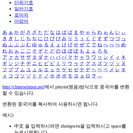
단위기호
일반기호
로마자
아랍어
あ
ぁ
か
が
さ
ざ
た
だ
な
は
ば
ぱ
ま
や
ゃ
ら
わ
ゎ
ん
い
ぃ
き
ぎ
し
じ
ち
ぢ
に
ひ
び
ぴ
み
り
う
ぅ
く
ぐ
す
ず
つ
づ
っ
ぬ
ふ
ぶ
ぷ
む
ゆ
ゅ
る
え
ぇ
け
げ
せ
ぜ
て
で
ね
へ
べ
ぺ
め
れ
お
ぉ
こ
ご
そ
ぞ
と
ど
の
ほ
ぼ
ぽ
も
よ
ょ
ろ
を
ア
ァ
カ
サ
ザ
タ
ダ
ナ
ハ
バ
パ
マ
ヤ
ャ
ラ
ワ
ヮ
ン
イ
ィ
キ
ギ
シ
ジ
チ
ヂ
ニ
ヒ
ビ
ピ
ミ
リ
ウ
ゥ
ク
グ
ス
ズ
ツ
ヅ
ッ
ヌ
フ
ブ
プ
ム
ユ
ュ
ル
エ
ェ
ケ
ゲ
セ
ゼ
テ
デ
ヘ
ベ
ペ
メ
レ
オ
ォ
コ
ゴ
ソ
ゾ
ト
ド
ノ
ホ
ボ
ポ
モ
ヨ
ョ
ロ
ヲ
―
http://chineseinput.net/
에서 pinyin(병음)방식으로 중국어를 변환
할 수 있습니다.
변환된 중국어를 복사하여 사용하시면 됩니다.
예시)
中文 을 입력하시려면
zhongwen
을 입력하시고 space를
누르시면됩니다.