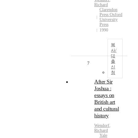
Richard
Clarendon
Press Oxford
University
Press
1990
복
사/
대
출
7
신
청
After Sir
Joshua :
essays on
British art
and cultural
history
Wendorf
,
Richard
Yale