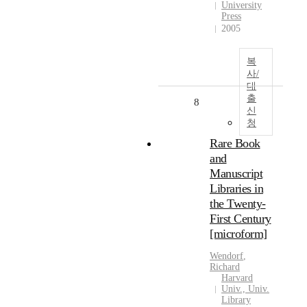
University
Press
2005
복
사/
대
출
8
신
청
Rare Book
and
Manuscript
Libraries in
the Twenty-
First Century
[microform]
Wendorf
,
Richard
Harvard
Univ., Univ.
Library