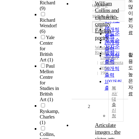
로
Richard
William
내림차순
많
정확도
(9)
Collins and
이
순
10개씩 출력
eighteenth-
내림차순
본
Richard
인기도
century
Wendorf
자
순
조회
10개씩
English
(6)
료
연도순
출력
poetry
Yale
제목순
20개씩
Center
저자순
Wendorf
,
for
출력
Richard
발행기
British
활
30개씩
University
Art
(1)
관순
용
출력
of Minnesota
Paul
도
press
50개씩
Mellon
1981
높
출력
Centre
은
100개씩
for
자
출력
Studies in
복
료
British
사/
Art
(1)
대
출
2
신
Ryskamp,
청
Charles
(1)
Articulate
images : the
Collins,
sister arts