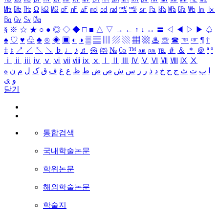
㎒
㎓
㎔
Ω
㏀
㏁
㎊
㎋
㎌
㏖
㏅
㎭
㎮
㎯
㏛
㎩
㎪
㎫
㎬
㏝
㏐
㏓
㏃
㏉
㏜
㏆
§
※
☆
★
○
●
◎
◇
◆
□
■
△
▽
→
←
↑
↓
↔
〓
◁
◀
▷
▶
♤
♠
♡
♥
♧
♣
⊙
◈
▣
◐
◑
▒
▤
▥
▨
▧
▦
▩
♨
☏
☎
☜
☞
¶
†
‡
↕
↗
↙
↖
↘
♭
♩
♪
♬
㉿
㈜
№
㏇
™
㏂
㏘
℡
＃
＆
＊
＠
ª
º
ⅰ
ⅱ
ⅲ
ⅳ
ⅴ
ⅵ
ⅶ
ⅷ
ⅸ
ⅹ
Ⅰ
Ⅱ
Ⅲ
Ⅳ
Ⅴ
Ⅵ
Ⅶ
Ⅷ
Ⅸ
Ⅹ
ا
ب
ت
ث
ج
ح
خ
د
ذ
ر
ز
س
ش
ص
ض
ط
ظ
ع
غ
ف
ق
ک
ل
م
ن
ه
و
ی
닫기
통합검색
국내학술논문
학위논문
해외학술논문
학술지