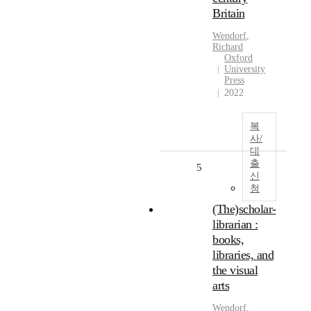
Britain
Wendorf
,
Richard
Oxford
University
Press
2022
복
사/
대
출
5
신
청
(The)scholar-
librarian :
books,
libraries, and
the visual
arts
Wendorf
,