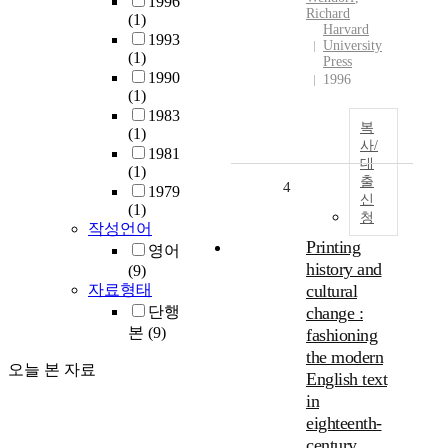
1996
Richard
(1)
Harvard
1993
University
(1)
Press
1990
1996
(1)
1983
복
(1)
사/
1981
대
(1)
출
4
1979
신
(1)
청
작성언어
Printing
영어
history and
(9)
자료형태
cultural
단행
change :
본
(9)
fashioning
the modern
오늘 본 자료
English text
in
eighteenth-
century