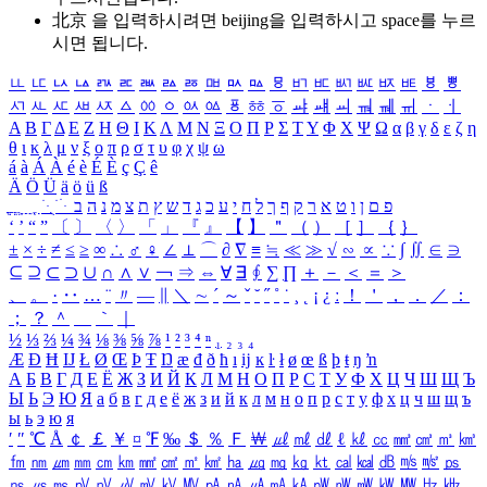
北京 을 입력하시려면
beijing
을 입력하시고 space를 누르
시면 됩니다.
ㅥ
ㅦ
ㅧ
ㅨ
ㅩ
ㅪ
ㅫ
ㅬ
ㅭ
ㅮ
ㅯ
ㅰ
ㅱ
ㅲ
ㅳ
ㅴ
ㅵ
ㅶ
ㅷ
ㅸ
ㅹ
ㅺ
ㅻ
ㅼ
ㅽ
ㅾ
ㅿ
ㆀ
ㆁ
ㆂ
ㆃ
ㆄ
ㆅ
ㆆ
ㆇ
ㆈ
ㆉ
ㆊ
ㆋ
ㆌ
ㆍ
ㆎ
Α
Β
Γ
Δ
Ε
Ζ
Η
Θ
Ι
Κ
Λ
Μ
Ν
Ξ
Ο
Π
Ρ
Σ
Τ
Υ
Φ
Χ
Ψ
Ω
α
β
γ
δ
ε
ζ
η
θ
ι
κ
λ
μ
ν
ξ
ο
π
ρ
σ
τ
υ
φ
χ
ψ
ω
á
à
Á
À
é
è
É
È
ç
Ç
ê
Ä
Ö
Ü
ä
ö
ü
ß
ְ
ֳ
ֲ
ֱ
ָ
ַ
ֵ
ֶ
ִ
ֹ
ּ
ֻ
ׂ
ׁ
ּ
ב
ה
נ
מ
צ
ת
ץ
ש
ד
ג
כ
ע
י
ח
ל
ך
ף
ק
ר
א
ט
ו
ן
ם
פ
‘
’
“
”
〔
〕
〈
〉
「
」
『
』
【
】
＂
（
）
［
］
｛
｝
±
×
÷
≠
≤
≥
∞
∴
♂
♀
∠
⊥
⌒
∂
∇
≡
≒
≪
≫
√
∽
∝
∵
∫
∬
∈
∋
⊆
⊇
⊂
⊃
∪
∩
∧
∨
￢
⇒
⇔
∀
∃
∮
∑
∏
＋
－
＜
＝
＞
、
。
·
‥
…
¨
〃
―
∥
＼
∼
´
～
ˇ
˘
˝
˚
˙
¸
˛
¡
¿
ː
！
＇
，
．
／
：
；
？
＾
＿
｀
｜
½
⅓
⅔
¼
¾
⅛
⅜
⅝
⅞
¹
²
³
⁴
ⁿ
₁
₂
₃
₄
Æ
Ð
Ħ
Ĳ
Ł
Ø
Œ
Þ
Ŧ
Ŋ
æ
đ
ð
ħ
ı
ĳ
ĸ
ŀ
ł
ø
œ
ß
þ
ŧ
ŋ
ŉ
А
Б
В
Г
Д
Е
Ё
Ж
З
И
Й
К
Л
М
Н
О
П
Р
С
Т
У
Ф
Х
Ц
Ч
Ш
Щ
Ъ
Ы
Ь
Э
Ю
Я
а
б
в
г
д
е
ё
ж
з
и
й
к
л
м
н
о
п
р
с
т
у
ф
х
ц
ч
ш
щ
ъ
ы
ь
э
ю
я
′
″
℃
Å
￠
￡
￥
¤
℉
‰
＄
％
Ｆ
￦
㎕
㎖
㎗
ℓ
㎘
㏄
㎣
㎤
㎥
㎦
㎙
㎚
㎛
㎜
㎝
㎞
㎟
㎠
㎡
㎢
㏊
㎍
㎎
㎏
㏏
㎈
㎉
㏈
㎧
㎨
㎰
㎱
㎲
㎳
㎴
㎵
㎶
㎷
㎸
㎹
㎀
㎁
㎂
㎃
㎄
㎺
㎻
㎽
㎾
㎿
㎐
㎑