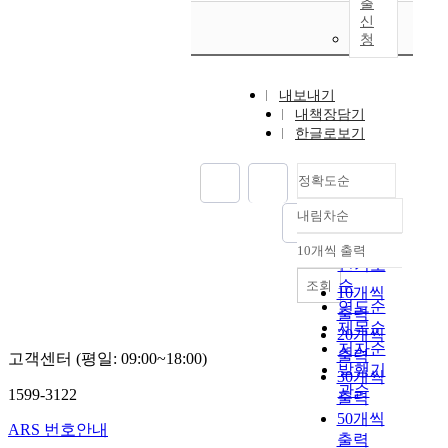
출
신
청
내보내기
내책장담기
한글로보기
정확도순
내림차순
정확도
순
10개씩 출력
내림차순
인기도
순
조회
10개씩
연도순
출력
제목순
20개씩
저자순
출력
고객센터 (평일: 09:00~18:00)
발행기
30개씩
관순
1599-3122
출력
50개씩
ARS 번호안내
출력