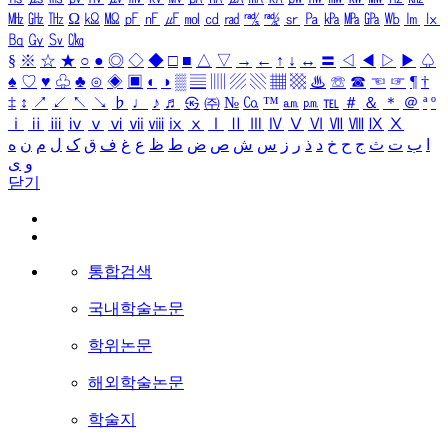
㎒
㎓
㎔
Ω
㏀
㏁
㎊
㎋
㎌
㏖
㏅
㎭
㎮
㎯
㏛
㎩
㎪
㎫
㎬
㏝
㏐
㏓
㏃
㏉
㏜
㏆
§
※
☆
★
○
●
◎
◇
◆
□
■
△
▽
→
←
↑
↓
↔
〓
◁
◀
▷
▶
♤
♠
♡
♥
♧
♣
⊙
◈
▣
◐
◑
▒
▤
▥
▨
▧
▦
▩
♨
☏
☎
☜
☞
¶
†
‡
↕
↗
↙
↖
↘
♭
♩
♪
♬
㉿
㈜
№
㏇
™
㏂
㏘
℡
＃
＆
＊
＠
ª
º
ⅰ
ⅱ
ⅲ
ⅳ
ⅴ
ⅵ
ⅶ
ⅷ
ⅸ
ⅹ
Ⅰ
Ⅱ
Ⅲ
Ⅳ
Ⅴ
Ⅵ
Ⅶ
Ⅷ
Ⅸ
Ⅹ
ا
ب
ت
ث
ج
ح
خ
د
ذ
ر
ز
س
ش
ص
ض
ط
ظ
ع
غ
ف
ق
ک
ل
م
ن
ه
و
ی
닫기
통합검색
국내학술논문
학위논문
해외학술논문
학술지