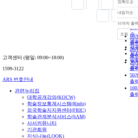
정확도순
내림차순
정
순
10개씩 출
내
인
순
조회
10
연
출
제
20
저
출
고객센터 (평일: 09:00~18:00)
발
30
관
1599-3122
출
50
ARS 번호안내
출
10
관련누리집
출
대학공개강의(KOCW)
학술정보통계시스템(Rinfo)
외국학술지지원센터(FRIC)
학술관계분석서비스(SAM)
사서커뮤니티
기관회원
지식나눔(LOOK)