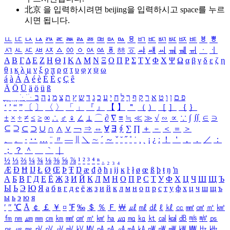
北京 을 입력하시려면
beijing
을 입력하시고 space를 누르
시면 됩니다.
ㅥ
ㅦ
ㅧ
ㅨ
ㅩ
ㅪ
ㅫ
ㅬ
ㅭ
ㅮ
ㅯ
ㅰ
ㅱ
ㅲ
ㅳ
ㅴ
ㅵ
ㅶ
ㅷ
ㅸ
ㅹ
ㅺ
ㅻ
ㅼ
ㅽ
ㅾ
ㅿ
ㆀ
ㆁ
ㆂ
ㆃ
ㆄ
ㆅ
ㆆ
ㆇ
ㆈ
ㆉ
ㆊ
ㆋ
ㆌ
ㆍ
ㆎ
Α
Β
Γ
Δ
Ε
Ζ
Η
Θ
Ι
Κ
Λ
Μ
Ν
Ξ
Ο
Π
Ρ
Σ
Τ
Υ
Φ
Χ
Ψ
Ω
α
β
γ
δ
ε
ζ
η
θ
ι
κ
λ
μ
ν
ξ
ο
π
ρ
σ
τ
υ
φ
χ
ψ
ω
á
à
Á
À
é
è
É
È
ç
Ç
ê
Ä
Ö
Ü
ä
ö
ü
ß
ְ
ֳ
ֲ
ֱ
ָ
ַ
ֵ
ֶ
ִ
ֹ
ּ
ֻ
ׂ
ׁ
ּ
ב
ה
נ
מ
צ
ת
ץ
ש
ד
ג
כ
ע
י
ח
ל
ך
ף
ק
ר
א
ט
ו
ן
ם
פ
‘
’
“
”
〔
〕
〈
〉
「
」
『
』
【
】
＂
（
）
［
］
｛
｝
±
×
÷
≠
≤
≥
∞
∴
♂
♀
∠
⊥
⌒
∂
∇
≡
≒
≪
≫
√
∽
∝
∵
∫
∬
∈
∋
⊆
⊇
⊂
⊃
∪
∩
∧
∨
￢
⇒
⇔
∀
∃
∮
∑
∏
＋
－
＜
＝
＞
、
。
·
‥
…
¨
〃
―
∥
＼
∼
´
～
ˇ
˘
˝
˚
˙
¸
˛
¡
¿
ː
！
＇
，
．
／
：
；
？
＾
＿
｀
｜
½
⅓
⅔
¼
¾
⅛
⅜
⅝
⅞
¹
²
³
⁴
ⁿ
₁
₂
₃
₄
Æ
Ð
Ħ
Ĳ
Ł
Ø
Œ
Þ
Ŧ
Ŋ
æ
đ
ð
ħ
ı
ĳ
ĸ
ŀ
ł
ø
œ
ß
þ
ŧ
ŋ
ŉ
А
Б
В
Г
Д
Е
Ё
Ж
З
И
Й
К
Л
М
Н
О
П
Р
С
Т
У
Ф
Х
Ц
Ч
Ш
Щ
Ъ
Ы
Ь
Э
Ю
Я
а
б
в
г
д
е
ё
ж
з
и
й
к
л
м
н
о
п
р
с
т
у
ф
х
ц
ч
ш
щ
ъ
ы
ь
э
ю
я
′
″
℃
Å
￠
￡
￥
¤
℉
‰
＄
％
Ｆ
￦
㎕
㎖
㎗
ℓ
㎘
㏄
㎣
㎤
㎥
㎦
㎙
㎚
㎛
㎜
㎝
㎞
㎟
㎠
㎡
㎢
㏊
㎍
㎎
㎏
㏏
㎈
㎉
㏈
㎧
㎨
㎰
㎱
㎲
㎳
㎴
㎵
㎶
㎷
㎸
㎹
㎀
㎁
㎂
㎃
㎄
㎺
㎻
㎽
㎾
㎿
㎐
㎑