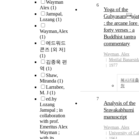
Wayman
6
Alex
(1)
Yoga of the
Jamspal,
Guhyasamajat
Lozang
(1)
: the arcane lore
forty verses : a
Wayman,Alex
Buddhist tantra
(1)
에드워드
commentary
콘즈 [외 저]
Wayman
,
Alex
(1)
Motilal Banarsid
김종욱 편
1977
역
(1)
Shaw,
복사/대
Miranda
(1)
청
Larrabee,
M. J
(1)
ed.by
7
Analysis of the
Lozang
Sravakabhumi
Jamspal ; in
collaboration
manuscript
with prof.
Emeritus Alex
Wayman
,
Alex
Wayman ;
University of Cal
with its
1961