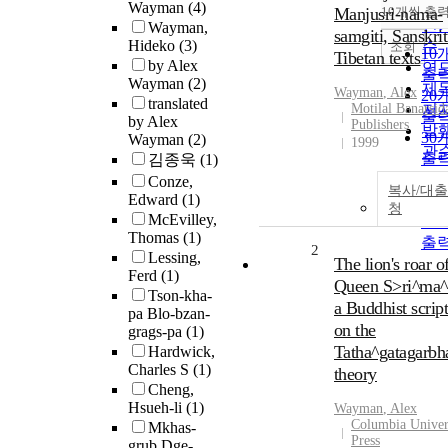
순
Wayman
(4)
Manjusri-nama-
10개씩 출
내
인
Wayman,
samgiti, Sanskri
Hideko
(3)
순
조회
10
Tibetan texts
by Alex
연
출
Wayman
(2)
제
Wayman
,
Alex
20
translated
Motilal Banarsid
저
출
by Alex
Publishers
발
30
Wayman
(2)
1999
관
출
김종욱
(1)
50
Conze,
복사/대
Edward
(1)
출
청
McEvilley,
10
Thomas
(1)
출
2
Lessing,
The lion's roar o
Ferd
(1)
Queen S>ri^ma^l
Tson-kha-
a Buddhist scrip
pa Blo-bzan-
on the
grags-pa
(1)
Tatha^gatagarbh
Hardwick,
Charles S
(1)
theory
Cheng,
Hsueh-li
(1)
Wayman
,
Alex
Columbia Univer
Mkhas-
Press
grub Dge-