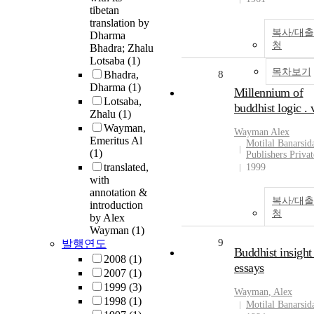
tibetan
translation by
복사/대
Dharma
청
Bhadra; Zhalu
Lotsaba
(1)
목차보기
Bhadra,
8
Dharma
(1)
Millennium of
Lotsaba,
buddhist logic . 
Zhalu
(1)
Wayman,
Wayman
Alex
Emeritus Al
Motilal Banarsid
(1)
Publishers Privat
translated,
1999
with
annotation &
복사/대
introduction
청
by Alex
Wayman
(1)
9
발행연도
Buddhist insight 
2008
(1)
essays
2007
(1)
1999
(3)
Wayman
,
Alex
1998
(1)
Motilal Banarsid