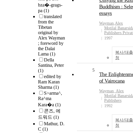
Untying the Kno
bza�-grags-
Buddhism : Sele
pa
(1)
essays
translated
from the
Wayman
,
Alex
Tibetan
Motilal Banarsid
original by
Publishers Privat
Alex Wayman
1997
; foreword by
the Dalai
복사/대
Lama
(1)
청
Della
Santina, Peter
5
(1)
The Enlightenm
edited by
of Vairocana
Ram Karan
Sharma
(1)
Wayman
,
Alex
S>arma^,
Motilal Banarsid
Ra^ma
Publishers
Kara�a
(1)
1992
콘즈, 에
드워드
(1)
복사/대
Mathur, D.
청
C
(1)