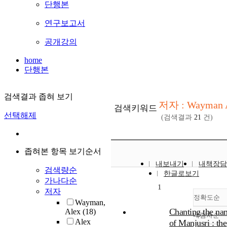
단행본
연구보고서
공개강의
home
단행본
검색결과 좁혀 보기
저자 : Wayman 
검색키워드
선택해제
(검색결과
21
건)
좁혀본 항목 보기순서
내보내기
내책장담
검색량순
한글로보기
가나다순
1
저자
정확도순
Wayman,
Chanting the na
Alex
(18)
내림차순
정
Alex
of Manjusri : the