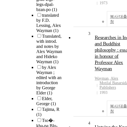
1973
legs-dpal-
bzan-po
(1)
translated
복사/대
by F.D.
청
Lessing, Alex
Wayman
(1)
3
Translated,
Researches in In
with introd.
and Buddhist
and notes by
philosophy : ess
Alex Wayman
in honour of
and Hideko
Wayman
(1)
Professor Alex
by Alex
Wayman
Wayman ;
edited with an
Wayman
,
Alex
introduction
Motilal Banarsid
by George
Publishers
Elder
(1)
1993
Elder,
George
(1)
복사/대
Tajima, R
청
(1)
Tso�-
4
kha-pa Blo-