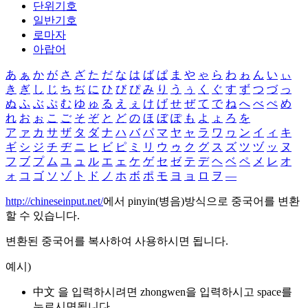
단위기호
일반기호
로마자
아랍어
あ
ぁ
か
が
さ
ざ
た
だ
な
は
ば
ぱ
ま
や
ゃ
ら
わ
ゎ
ん
い
ぃ
き
ぎ
し
じ
ち
ぢ
に
ひ
び
ぴ
み
り
う
ぅ
く
ぐ
す
ず
つ
づ
っ
ぬ
ふ
ぶ
ぷ
む
ゆ
ゅ
る
え
ぇ
け
げ
せ
ぜ
て
で
ね
へ
べ
ぺ
め
れ
お
ぉ
こ
ご
そ
ぞ
と
ど
の
ほ
ぼ
ぽ
も
よ
ょ
ろ
を
ア
ァ
カ
サ
ザ
タ
ダ
ナ
ハ
バ
パ
マ
ヤ
ャ
ラ
ワ
ヮ
ン
イ
ィ
キ
ギ
シ
ジ
チ
ヂ
ニ
ヒ
ビ
ピ
ミ
リ
ウ
ゥ
ク
グ
ス
ズ
ツ
ヅ
ッ
ヌ
フ
ブ
プ
ム
ユ
ュ
ル
エ
ェ
ケ
ゲ
セ
ゼ
テ
デ
ヘ
ベ
ペ
メ
レ
オ
ォ
コ
ゴ
ソ
ゾ
ト
ド
ノ
ホ
ボ
ポ
モ
ヨ
ョ
ロ
ヲ
―
http://chineseinput.net/
에서 pinyin(병음)방식으로 중국어를 변환
할 수 있습니다.
변환된 중국어를 복사하여 사용하시면 됩니다.
예시)
中文 을 입력하시려면
zhongwen
을 입력하시고 space를
누르시면됩니다.