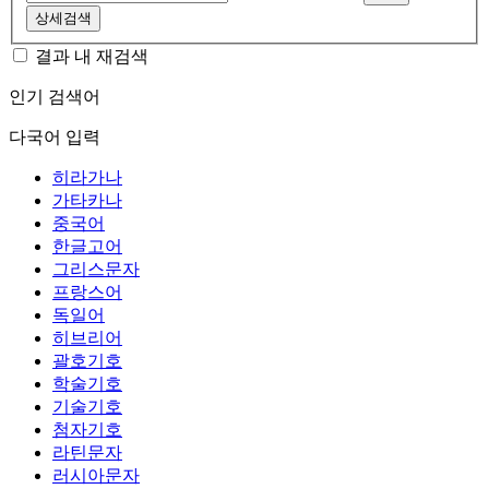
상세검색
결과 내 재검색
인기 검색어
다국어 입력
히라가나
가타카나
중국어
한글고어
그리스문자
프랑스어
독일어
히브리어
괄호기호
학술기호
기술기호
첨자기호
라틴문자
러시아문자