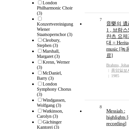
London
Philharmonic Choir
(3)
7
音樂의 遺産 
Konzertvereinigung
Wiener
1 , 브람
Staatsopernchor
(3)
란츠 요제
Cleobury,
대 = Herita
Stephen
(3)
music [녹
Marshall,
료]
Margaret
(3)
Krenn, Werner
Brahms, Joha
(3)
중앙일보
McDaniel,
1985
Barry
(3)
London
Symphony Chorus
(3)
Windgassen,
Wolfgang
(3)
8
Messiah :
Watkinson,
Carolyn
(3)
highlights 
Gächinger
recording]
Kantorei
(3)