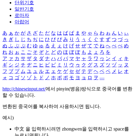
단위기호
일반기호
로마자
아랍어
あ
ぁ
か
が
さ
ざ
た
だ
な
は
ば
ぱ
ま
や
ゃ
ら
わ
ゎ
ん
い
ぃ
き
ぎ
し
じ
ち
ぢ
に
ひ
び
ぴ
み
り
う
ぅ
く
ぐ
す
ず
つ
づ
っ
ぬ
ふ
ぶ
ぷ
む
ゆ
ゅ
る
え
ぇ
け
げ
せ
ぜ
て
で
ね
へ
べ
ぺ
め
れ
お
ぉ
こ
ご
そ
ぞ
と
ど
の
ほ
ぼ
ぽ
も
よ
ょ
ろ
を
ア
ァ
カ
サ
ザ
タ
ダ
ナ
ハ
バ
パ
マ
ヤ
ャ
ラ
ワ
ヮ
ン
イ
ィ
キ
ギ
シ
ジ
チ
ヂ
ニ
ヒ
ビ
ピ
ミ
リ
ウ
ゥ
ク
グ
ス
ズ
ツ
ヅ
ッ
ヌ
フ
ブ
プ
ム
ユ
ュ
ル
エ
ェ
ケ
ゲ
セ
ゼ
テ
デ
ヘ
ベ
ペ
メ
レ
オ
ォ
コ
ゴ
ソ
ゾ
ト
ド
ノ
ホ
ボ
ポ
モ
ヨ
ョ
ロ
ヲ
―
http://chineseinput.net/
에서 pinyin(병음)방식으로 중국어를 변환
할 수 있습니다.
변환된 중국어를 복사하여 사용하시면 됩니다.
예시)
中文 을 입력하시려면
zhongwen
을 입력하시고 space를
누르시면됩니다.