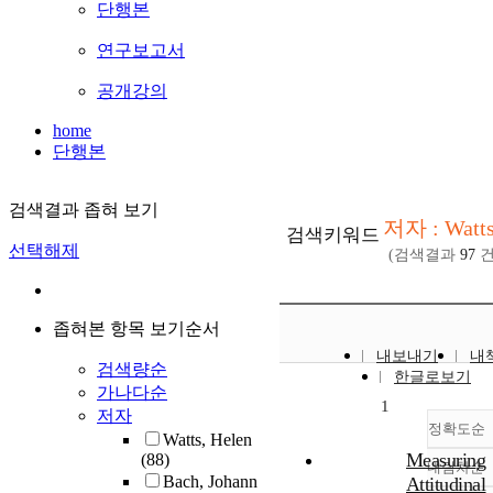
단행본
연구보고서
공개강의
home
단행본
검색결과 좁혀 보기
저자 : Watts
검색키워드
선택해제
(검색결과
97
건
좁혀본 항목 보기순서
내보내기
내
검색량순
한글로보기
가나다순
1
저자
정확도순
Watts, Helen
Measuring
(88)
내림차순
정
Bach, Johann
Attitudinal