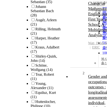
순
Sebastian
(35)
Change in
10개씩 출
내
인
Johann
Mathematic
Sebastian Bach
순
조회
1
English ove
(28)
연
출
First Year 
Augér, Arleen
제
2
School: A
(21)
저
출
Rilling, Helmuth
Multidimen
발
3
(21)
Analysis.
관
출
Harper, Heather
(17)
5
Watt
,
Helen
M
Kraus, Adalbert
ERIC
1
출
(17)
1
Shirley-Quirk,
출
복사
John
(14)
출
Schöne,
Wolfgang
(14)
2
Tear, Robert
Gender and
(11)
occupationa
Young,
outcomes :
Alexander
(11)
longitudina
Equiluz, Kurt
(11)
assessments
Huttenlocher,
individual,
Philippe
(10)