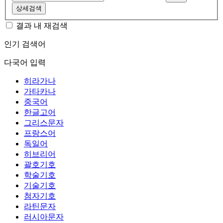
상세검색
결과 내 재검색
인기 검색어
다국어 입력
히라가나
가타카나
중국어
한글고어
그리스문자
프랑스어
독일어
히브리어
괄호기호
학술기호
기술기호
첨자기호
라틴문자
러시아문자