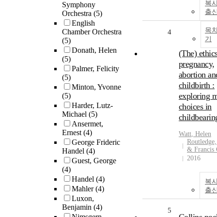
복사
Symphony
출
Orchestra
(5)
English
목
Chamber Orchestra
4
기
(5)
Donath, Helen
(The) ethic
(5)
pregnancy,
Palmer, Felicity
abortion an
(5)
childbirth :
Minton, Yvonne
exploring 
(5)
Harder, Lutz-
choices in
Michael
(5)
childbearin
Ansermet,
Ernest
(4)
Watt
,
Helen
George Frideric
Routledge,
& Francis
Handel
(4)
2016
Guest, George
(4)
Handel
(4)
복사
Mahler
(4)
출
Luxon,
Benjamin
(4)
5
Nimsgern,