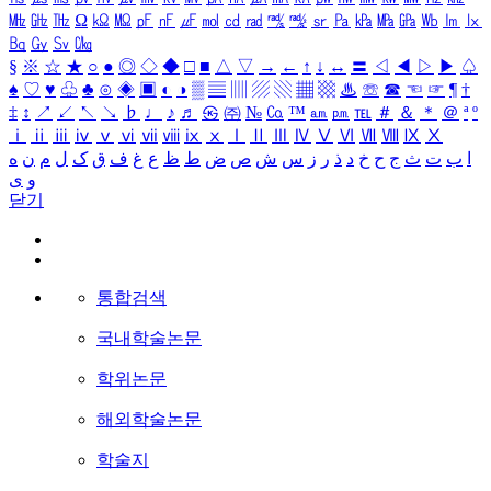
㎒
㎓
㎔
Ω
㏀
㏁
㎊
㎋
㎌
㏖
㏅
㎭
㎮
㎯
㏛
㎩
㎪
㎫
㎬
㏝
㏐
㏓
㏃
㏉
㏜
㏆
§
※
☆
★
○
●
◎
◇
◆
□
■
△
▽
→
←
↑
↓
↔
〓
◁
◀
▷
▶
♤
♠
♡
♥
♧
♣
⊙
◈
▣
◐
◑
▒
▤
▥
▨
▧
▦
▩
♨
☏
☎
☜
☞
¶
†
‡
↕
↗
↙
↖
↘
♭
♩
♪
♬
㉿
㈜
№
㏇
™
㏂
㏘
℡
＃
＆
＊
＠
ª
º
ⅰ
ⅱ
ⅲ
ⅳ
ⅴ
ⅵ
ⅶ
ⅷ
ⅸ
ⅹ
Ⅰ
Ⅱ
Ⅲ
Ⅳ
Ⅴ
Ⅵ
Ⅶ
Ⅷ
Ⅸ
Ⅹ
ا
ب
ت
ث
ج
ح
خ
د
ذ
ر
ز
س
ش
ص
ض
ط
ظ
ع
غ
ف
ق
ک
ل
م
ن
ه
و
ی
닫기
통합검색
국내학술논문
학위논문
해외학술논문
학술지