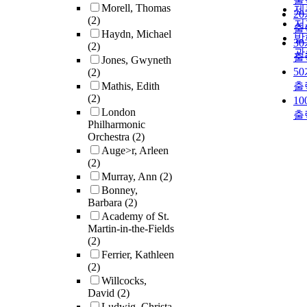
Morell, Thomas
제
2
(2)
저
출
Haydn, Michael
발
3
(2)
관
출
Jones, Gwyneth
5
(2)
Mathis, Edith
출
(2)
1
London
출
Philharmonic
Orchestra
(2)
Auge>r, Arleen
(2)
Murray, Ann
(2)
Bonney,
Barbara
(2)
Academy of St.
Martin-in-the-Fields
(2)
Ferrier, Kathleen
(2)
Willcocks,
David
(2)
Ludwig, Christa