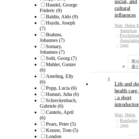
social, and
Handel, George
cultural
Frideric
(9)
influences
Baldin, Aldo
(9)
Haydn, Joseph
Watt
,
Helen
M
(7)
American
Brahms,
Psychologi
Johannes
(7)
Associatio
Somary,
2008
Johannes
(7)
Solti, Georg
(7)
복사
Mahler, Gustav
출
(6)
Ameling, Elly
3
(6)
Life and de
Popp, Lucia
(6)
health care 
Hamari, Julia
(6)
: a short
Schreckenbach,
introductio
Gabriele
(6)
Cantelo, April
Watt
,
Helen
(6)
Routledge
Pears, Peter
(5)
2000
Krause, Tom
(5)
London