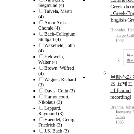
Collins poc
Siegmund
(4)
Greek dicti
Talvela, Martti
: Greek-Eng
(4)
English-Gr
Amor Artis
Chorale
(4)
Hionides, Ha
Bach-Collegium
HarperColl
Stuttgart
(4)
1992
Wakefield, John
(4)
복사
Heldwein,
출
Walter
(4)
Brown, Wilfred
6
(4)
브람스와 
Wagner, Richard
츠 요제프
(3)
. 1 [sound
Davis, Colin
(3)
recording]
Harnoncourt,
Nikolaus
(3)
Brahms, Joha
Leppard,
Joongang 
Raymond
(3)
News
Haendel, Georg
1985
Friedrich
(3)
J.S. Bach
(3)