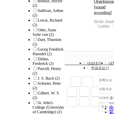
Berlioz, Hector
Orgelmess
(2)
[sound
Sullivan, Arthur
recording]
(2)
Lewis, Richard
Haydn, Josep
(2)
London
Otter, Anne
Sofie von
(2)
Dart, Thurston
(2)
Georg Friedrich
Haendel
(2)
Delius,
Frederick
(2)
내보내기
내
한글로보기
Purcell, Henry
(2)
J. S. Bach
(2)
정확도순
Schreier, Peter
(2)
내림차순
정
Gilbert, W. S.
순
(2)
10개씩 출
내
인
St. John's
순
조회
College (University
1
of Cambridge)
(2)
연
출