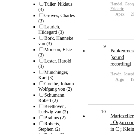
Tüller, Niklaus
Handel, Geor
Frideric
(3)
Apex
2
Groves, Charles
(3)
Laurich,
Hildegard
(3)
Bork, Hanneke
van
(3)
9
Morison, Elsie
Paukenmes
(3)
[sound
Lester, Harold
recording]
(3)
Münchinger,
Haydn, Josep
Karl
(3)
Argo
1
Goethe, Johann
Wolfgang von
(2)
Schumann,
Robert
(2)
Beethoven,
Ludwig van
(2)
10
Mariazelle
Brahms
(2)
: Organ con
Roberts,
in C ; Klei
Stephen
(2)