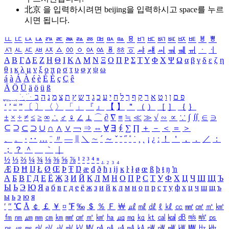
北京 을 입력하시려면
beijing
을 입력하시고 space를 누르
시면 됩니다.
ㅥ
ㅦ
ㅧ
ㅨ
ㅩ
ㅪ
ㅫ
ㅬ
ㅭ
ㅮ
ㅯ
ㅰ
ㅱ
ㅲ
ㅳ
ㅴ
ㅵ
ㅶ
ㅷ
ㅸ
ㅹ
ㅺ
ㅻ
ㅼ
ㅽ
ㅾ
ㅿ
ㆀ
ㆁ
ㆂ
ㆃ
ㆄ
ㆅ
ㆆ
ㆇ
ㆈ
ㆉ
ㆊ
ㆋ
ㆌ
ㆍ
ㆎ
Α
Β
Γ
Δ
Ε
Ζ
Η
Θ
Ι
Κ
Λ
Μ
Ν
Ξ
Ο
Π
Ρ
Σ
Τ
Υ
Φ
Χ
Ψ
Ω
α
β
γ
δ
ε
ζ
η
θ
ι
κ
λ
μ
ν
ξ
ο
π
ρ
σ
τ
υ
φ
χ
ψ
ω
á
à
Á
À
é
è
É
È
ç
Ç
ê
Ä
Ö
Ü
ä
ö
ü
ß
ְ
ֳ
ֲ
ֱ
ָ
ַ
ֵ
ֶ
ִ
ֹ
ּ
ֻ
ׂ
ׁ
ּ
ב
ה
נ
מ
צ
ת
ץ
ש
ד
ג
כ
ע
י
ח
ל
ך
ף
ק
ר
א
ט
ו
ן
ם
פ
‘
’
“
”
〔
〕
〈
〉
「
」
『
』
【
】
＂
（
）
［
］
｛
｝
±
×
÷
≠
≤
≥
∞
∴
♂
♀
∠
⊥
⌒
∂
∇
≡
≒
≪
≫
√
∽
∝
∵
∫
∬
∈
∋
⊆
⊇
⊂
⊃
∪
∩
∧
∨
￢
⇒
⇔
∀
∃
∮
∑
∏
＋
－
＜
＝
＞
、
。
·
‥
…
¨
〃
―
∥
＼
∼
´
～
ˇ
˘
˝
˚
˙
¸
˛
¡
¿
ː
！
＇
，
．
／
：
；
？
＾
＿
｀
｜
½
⅓
⅔
¼
¾
⅛
⅜
⅝
⅞
¹
²
³
⁴
ⁿ
₁
₂
₃
₄
Æ
Ð
Ħ
Ĳ
Ł
Ø
Œ
Þ
Ŧ
Ŋ
æ
đ
ð
ħ
ı
ĳ
ĸ
ŀ
ł
ø
œ
ß
þ
ŧ
ŋ
ŉ
А
Б
В
Г
Д
Е
Ё
Ж
З
И
Й
К
Л
М
Н
О
П
Р
С
Т
У
Ф
Х
Ц
Ч
Ш
Щ
Ъ
Ы
Ь
Э
Ю
Я
а
б
в
г
д
е
ё
ж
з
и
й
к
л
м
н
о
п
р
с
т
у
ф
х
ц
ч
ш
щ
ъ
ы
ь
э
ю
я
′
″
℃
Å
￠
￡
￥
¤
℉
‰
＄
％
Ｆ
￦
㎕
㎖
㎗
ℓ
㎘
㏄
㎣
㎤
㎥
㎦
㎙
㎚
㎛
㎜
㎝
㎞
㎟
㎠
㎡
㎢
㏊
㎍
㎎
㎏
㏏
㎈
㎉
㏈
㎧
㎨
㎰
㎱
㎲
㎳
㎴
㎵
㎶
㎷
㎸
㎹
㎀
㎁
㎂
㎃
㎄
㎺
㎻
㎽
㎾
㎿
㎐
㎑