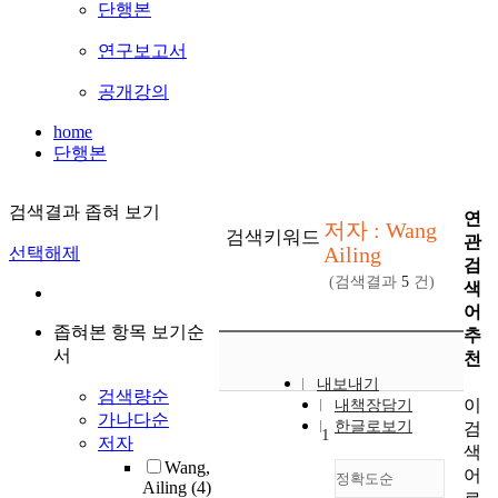
단행본
연구보고서
공개강의
home
단행본
검색결과 좁혀 보기
연
저자 : Wang
검색키워드
관
Ailing
선택해제
검
(검색결과
5
건)
색
어
좁혀본 항목 보기순
추
서
천
내보내기
검색량순
이
내책장담기
가나다순
한글로보기
검
1
저자
색
Wang,
어
정확도순
Ailing
(4)