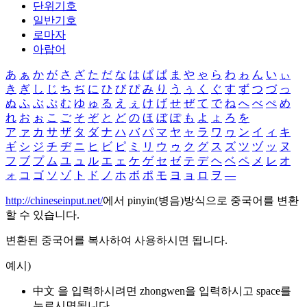
단위기호
일반기호
로마자
아랍어
あ
ぁ
か
が
さ
ざ
た
だ
な
は
ば
ぱ
ま
や
ゃ
ら
わ
ゎ
ん
い
ぃ
き
ぎ
し
じ
ち
ぢ
に
ひ
び
ぴ
み
り
う
ぅ
く
ぐ
す
ず
つ
づ
っ
ぬ
ふ
ぶ
ぷ
む
ゆ
ゅ
る
え
ぇ
け
げ
せ
ぜ
て
で
ね
へ
べ
ぺ
め
れ
お
ぉ
こ
ご
そ
ぞ
と
ど
の
ほ
ぼ
ぽ
も
よ
ょ
ろ
を
ア
ァ
カ
サ
ザ
タ
ダ
ナ
ハ
バ
パ
マ
ヤ
ャ
ラ
ワ
ヮ
ン
イ
ィ
キ
ギ
シ
ジ
チ
ヂ
ニ
ヒ
ビ
ピ
ミ
リ
ウ
ゥ
ク
グ
ス
ズ
ツ
ヅ
ッ
ヌ
フ
ブ
プ
ム
ユ
ュ
ル
エ
ェ
ケ
ゲ
セ
ゼ
テ
デ
ヘ
ベ
ペ
メ
レ
オ
ォ
コ
ゴ
ソ
ゾ
ト
ド
ノ
ホ
ボ
ポ
モ
ヨ
ョ
ロ
ヲ
―
http://chineseinput.net/
에서 pinyin(병음)방식으로 중국어를 변환
할 수 있습니다.
변환된 중국어를 복사하여 사용하시면 됩니다.
예시)
中文 을 입력하시려면
zhongwen
을 입력하시고 space를
누르시면됩니다.