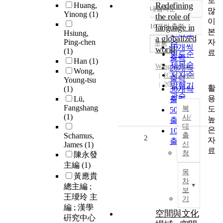
로
Redefining
Huang,
내림차순
많
정확도
Yinong
(1)
the role of
이
순
10개씩 출력
language in
내림차순
본
Hsiung,
인기도
a globalized
자
Ping-chen
순
조회
10개씩
world
(1)
료
연도순
출력
Han
(1)
제목순
Wang
,
Ailing
20개씩
Wong,
저자순
IGI Global
출력
Young-tsu
2021
발행기
활
(1)
30개씩
관순
용
Lü,
출력
Fangshang
도
복
50개씩
(1)
사/
높
출력
대
은
100개씩
Schamus,
출
2
자
출력
James
(1)
신
료
청
陳永發
主編
(1)
목
黃應貴
차
總主編 ;
보
王璦玲 主
기
編 ; 漢學
空間與文化
硏究中心