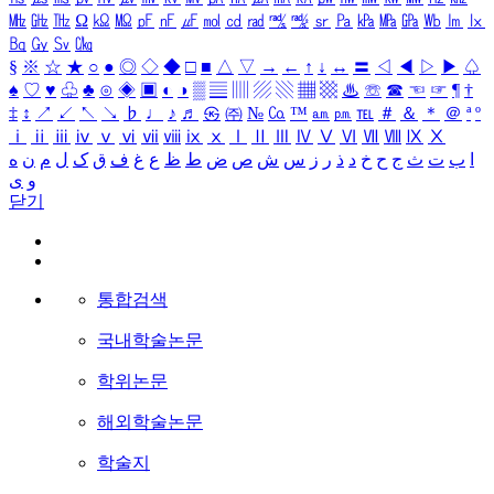
㎒
㎓
㎔
Ω
㏀
㏁
㎊
㎋
㎌
㏖
㏅
㎭
㎮
㎯
㏛
㎩
㎪
㎫
㎬
㏝
㏐
㏓
㏃
㏉
㏜
㏆
§
※
☆
★
○
●
◎
◇
◆
□
■
△
▽
→
←
↑
↓
↔
〓
◁
◀
▷
▶
♤
♠
♡
♥
♧
♣
⊙
◈
▣
◐
◑
▒
▤
▥
▨
▧
▦
▩
♨
☏
☎
☜
☞
¶
†
‡
↕
↗
↙
↖
↘
♭
♩
♪
♬
㉿
㈜
№
㏇
™
㏂
㏘
℡
＃
＆
＊
＠
ª
º
ⅰ
ⅱ
ⅲ
ⅳ
ⅴ
ⅵ
ⅶ
ⅷ
ⅸ
ⅹ
Ⅰ
Ⅱ
Ⅲ
Ⅳ
Ⅴ
Ⅵ
Ⅶ
Ⅷ
Ⅸ
Ⅹ
ا
ب
ت
ث
ج
ح
خ
د
ذ
ر
ز
س
ش
ص
ض
ط
ظ
ع
غ
ف
ق
ک
ل
م
ن
ه
و
ی
닫기
통합검색
국내학술논문
학위논문
해외학술논문
학술지