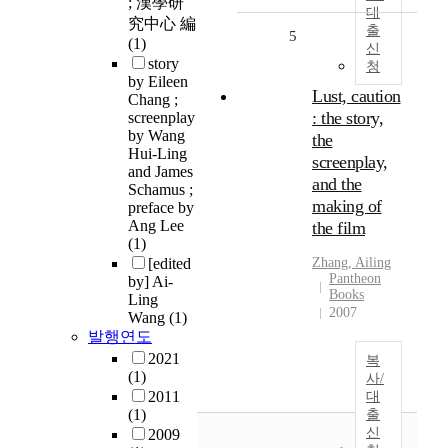
; 漢學研
대
究中心 編
출
5
(1)
신
story
청
by Eileen
Lust, caution
Chang ;
: the story,
screenplay
by Wang
the
Hui-Ling
screenplay,
and James
and the
Schamus ;
making of
preface by
Ang Lee
the film
(1)
[edited
Zhang,
Ailing
Pantheon
by] Ai-
Books
Ling
2007
Wang
(1)
발행연도
2021
복
(1)
사/
2011
대
(1)
출
신
2009