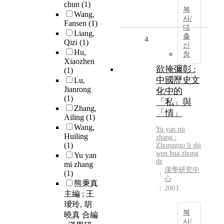
chun
(1)
복
Wang,
사/
Fansen
(1)
대
Liang,
출
4
Qizi
(1)
신
Hu,
청
Xiaozhen
欲掩彌彰 :
(1)
中國歷史文
Lu,
Jianrong
化中的
(1)
「私」與
Zhang,
「情」
Ailing
(1)
Wang,
Yu yan mi
Huiling
zhang :
(1)
Zhongguo li shi
wen hua zhong
Yu yan
de
mi zhang
漢學研究中
(1)
心
熊秉真
2003
主編 ; 王
璦玲, 胡
복
曉真 合編
사/