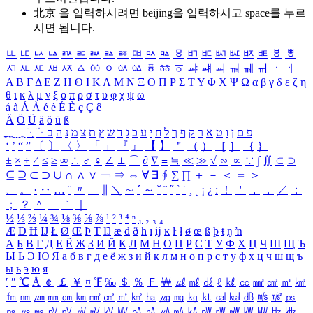
北京 을 입력하시려면
beijing
을 입력하시고 space를 누르
시면 됩니다.
ㅥ
ㅦ
ㅧ
ㅨ
ㅩ
ㅪ
ㅫ
ㅬ
ㅭ
ㅮ
ㅯ
ㅰ
ㅱ
ㅲ
ㅳ
ㅴ
ㅵ
ㅶ
ㅷ
ㅸ
ㅹ
ㅺ
ㅻ
ㅼ
ㅽ
ㅾ
ㅿ
ㆀ
ㆁ
ㆂ
ㆃ
ㆄ
ㆅ
ㆆ
ㆇ
ㆈ
ㆉ
ㆊ
ㆋ
ㆌ
ㆍ
ㆎ
Α
Β
Γ
Δ
Ε
Ζ
Η
Θ
Ι
Κ
Λ
Μ
Ν
Ξ
Ο
Π
Ρ
Σ
Τ
Υ
Φ
Χ
Ψ
Ω
α
β
γ
δ
ε
ζ
η
θ
ι
κ
λ
μ
ν
ξ
ο
π
ρ
σ
τ
υ
φ
χ
ψ
ω
á
à
Á
À
é
è
É
È
ç
Ç
ê
Ä
Ö
Ü
ä
ö
ü
ß
ְ
ֳ
ֲ
ֱ
ָ
ַ
ֵ
ֶ
ִ
ֹ
ּ
ֻ
ׂ
ׁ
ּ
ב
ה
נ
מ
צ
ת
ץ
ש
ד
ג
כ
ע
י
ח
ל
ך
ף
ק
ר
א
ט
ו
ן
ם
פ
‘
’
“
”
〔
〕
〈
〉
「
」
『
』
【
】
＂
（
）
［
］
｛
｝
±
×
÷
≠
≤
≥
∞
∴
♂
♀
∠
⊥
⌒
∂
∇
≡
≒
≪
≫
√
∽
∝
∵
∫
∬
∈
∋
⊆
⊇
⊂
⊃
∪
∩
∧
∨
￢
⇒
⇔
∀
∃
∮
∑
∏
＋
－
＜
＝
＞
、
。
·
‥
…
¨
〃
―
∥
＼
∼
´
～
ˇ
˘
˝
˚
˙
¸
˛
¡
¿
ː
！
＇
，
．
／
：
；
？
＾
＿
｀
｜
½
⅓
⅔
¼
¾
⅛
⅜
⅝
⅞
¹
²
³
⁴
ⁿ
₁
₂
₃
₄
Æ
Ð
Ħ
Ĳ
Ł
Ø
Œ
Þ
Ŧ
Ŋ
æ
đ
ð
ħ
ı
ĳ
ĸ
ŀ
ł
ø
œ
ß
þ
ŧ
ŋ
ŉ
А
Б
В
Г
Д
Е
Ё
Ж
З
И
Й
К
Л
М
Н
О
П
Р
С
Т
У
Ф
Х
Ц
Ч
Ш
Щ
Ъ
Ы
Ь
Э
Ю
Я
а
б
в
г
д
е
ё
ж
з
и
й
к
л
м
н
о
п
р
с
т
у
ф
х
ц
ч
ш
щ
ъ
ы
ь
э
ю
я
′
″
℃
Å
￠
￡
￥
¤
℉
‰
＄
％
Ｆ
￦
㎕
㎖
㎗
ℓ
㎘
㏄
㎣
㎤
㎥
㎦
㎙
㎚
㎛
㎜
㎝
㎞
㎟
㎠
㎡
㎢
㏊
㎍
㎎
㎏
㏏
㎈
㎉
㏈
㎧
㎨
㎰
㎱
㎲
㎳
㎴
㎵
㎶
㎷
㎸
㎹
㎀
㎁
㎂
㎃
㎄
㎺
㎻
㎽
㎾
㎿
㎐
㎑