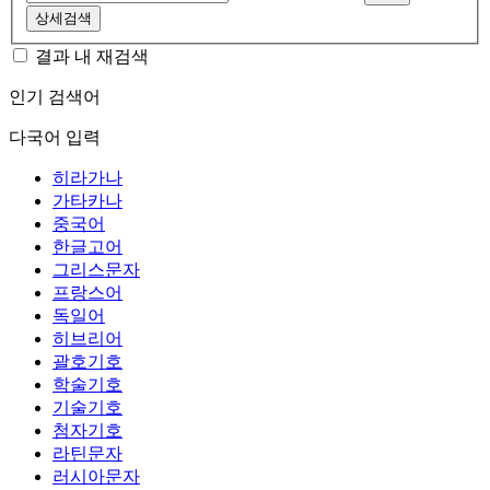
상세검색
결과 내 재검색
인기 검색어
다국어 입력
히라가나
가타카나
중국어
한글고어
그리스문자
프랑스어
독일어
히브리어
괄호기호
학술기호
기술기호
첨자기호
라틴문자
러시아문자