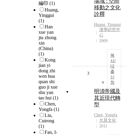
場域 : 空間
編印
(1)
移動之文化
Huang,
詮釋
Yinggui
(1)
Huang, Yinggui
Han
漢學硏究中
xue yan
心
jiu zhong
2009
xin
(China)
(1)
복
Kong
사/
jian yi
대
dong zhi
출
3
wen hua
신
quan shi
청
guo ji xue
明清帝國及
shu yan
其近現代轉
tao hui
(1)
Chen,
型
Yongfa
(1)
Liu,
Chen, Yongfa
Cuirong
允晨文化
(1)
2011
Fan, I-