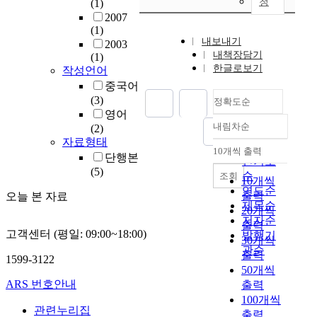
청
(1)
2007
(1)
내보내기
2003
내책장담기
(1)
한글로보기
작성언어
중국어
(3)
정확도순
영어
내림차순
(2)
정확도
자료형태
순
10개씩 출력
내림차순
단행본
인기도
(5)
순
조회
10개씩
연도순
출력
오늘 본 자료
제목순
20개씩
저자순
출력
고객센터 (평일: 09:00~18:00)
발행기
30개씩
관순
출력
1599-3122
50개씩
ARS 번호안내
출력
100개씩
관련누리집
출력