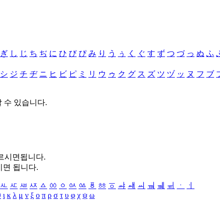
ぎ
し
じ
ち
ぢ
に
ひ
び
ぴ
み
り
う
ぅ
く
ぐ
す
ず
つ
づ
っ
ぬ
ふ
シ
ジ
チ
ヂ
ニ
ヒ
ビ
ピ
ミ
リ
ウ
ゥ
ク
グ
ス
ズ
ツ
ヅ
ッ
ヌ
フ
ブ
할 수 있습니다.
누르시면됩니다.
시면 됩니다.
ㅻ
ㅼ
ㅽ
ㅾ
ㅿ
ㆀ
ㆁ
ㆂ
ㆃ
ㆄ
ㆅ
ㆆ
ㆇ
ㆈ
ㆉ
ㆊ
ㆋ
ㆌ
ㆍ
ㆎ
θ
ι
κ
λ
μ
ν
ξ
ο
π
ρ
σ
τ
υ
φ
χ
ψ
ω