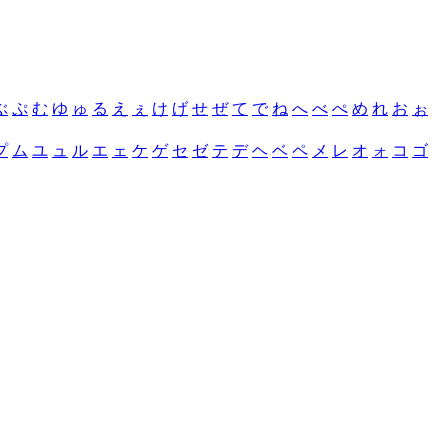
ぶ
ぷ
む
ゆ
ゅ
る
え
ぇ
け
げ
せ
ぜ
て
で
ね
へ
べ
ぺ
め
れ
お
ぉ
プ
ム
ユ
ュ
ル
エ
ェ
ケ
ゲ
セ
ゼ
テ
デ
ヘ
ベ
ペ
メ
レ
オ
ォ
コ
ゴ