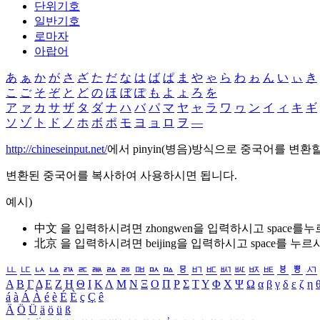
단위기호
일반기호
로마자
아랍어
あ
ぁ
か
が
さ
ざ
た
だ
な
は
ば
ぱ
ま
や
ゃ
ら
わ
ゎ
ん
い
ぃ
き
こ
ご
そ
ぞ
と
ど
の
ほ
ぼ
ぽ
も
よ
ょ
ろ
を
ア
ァ
カ
サ
ザ
タ
ダ
ナ
ハ
バ
パ
マ
ヤ
ャ
ラ
ワ
ヮ
ン
イ
ィ
キ
ギ
ソ
ゾ
ト
ド
ノ
ホ
ボ
ポ
モ
ヨ
ョ
ロ
ヲ
―
http://chineseinput.net/
에서 pinyin(병음)방식으로 중국어를 변환
변환된 중국어를 복사하여 사용하시면 됩니다.
예시)
中文 을 입력하시려면
zhongwen
을 입력하시고 space를
北京 을 입력하시려면
beijing
을 입력하시고 space를 누르
ㅥ
ㅦ
ㅧ
ㅨ
ㅩ
ㅪ
ㅫ
ㅬ
ㅭ
ㅮ
ㅯ
ㅰ
ㅱ
ㅲ
ㅳ
ㅴ
ㅵ
ㅶ
ㅷ
ㅸ
ㅹ
ㅺ
Α
Β
Γ
Δ
Ε
Ζ
Η
Θ
Ι
Κ
Λ
Μ
Ν
Ξ
Ο
Π
Ρ
Σ
Τ
Υ
Φ
Χ
Ψ
Ω
α
β
γ
δ
ε
ζ
η
á
à
Á
À
é
è
É
È
ç
Ç
ê
Ä
Ö
Ü
ä
ö
ü
ß