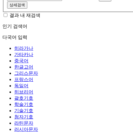
상세검색
결과 내 재검색
인기 검색어
다국어 입력
히라가나
가타카나
중국어
한글고어
그리스문자
프랑스어
독일어
히브리어
괄호기호
학술기호
기술기호
첨자기호
라틴문자
러시아문자